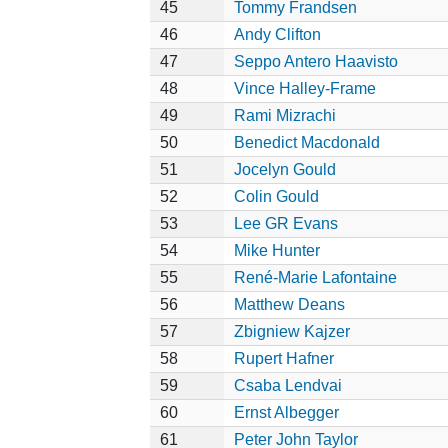
45
Tommy Frandsen
46
Andy Clifton
47
Seppo Antero Haavisto
48
Vince Halley-Frame
49
Rami Mizrachi
50
Benedict Macdonald
51
Jocelyn Gould
52
Colin Gould
53
Lee GR Evans
54
Mike Hunter
55
René-Marie Lafontaine
56
Matthew Deans
57
Zbigniew Kajzer
58
Rupert Hafner
59
Csaba Lendvai
60
Ernst Albegger
61
Peter John Taylor