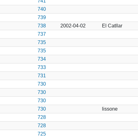
741
740
739
738
2002-04-02
El Catllar
737
735
735
734
733
731
730
730
730
730
lissone
728
728
725