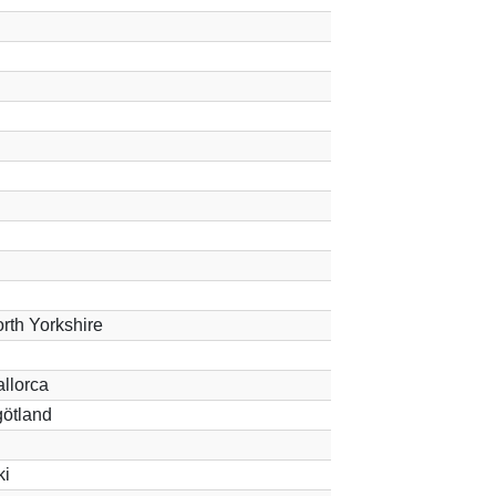
rth Yorkshire
llorca
götland
ki