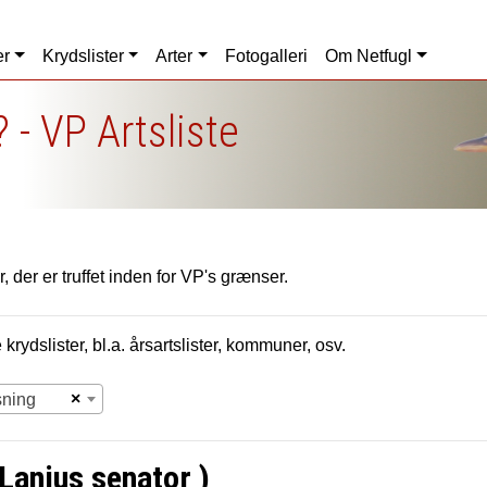
er
Krydslister
Arter
Fotogalleri
Om Netfugl
 - VP Artsliste
, der er truffet inden for VP's grænser.
krydslister, bl.a. årsartslister, kommuner, osv.
×
sning
Lanius senator )