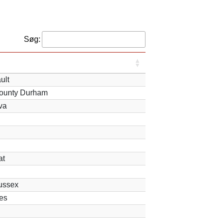
Søg:
ult
County Durham
va
at
Sussex
les