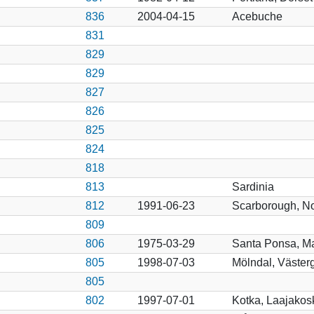
836
2004-04-15
Acebuche
831
829
829
827
826
825
824
818
813
Sardinia
812
1991-06-23
Scarborough, No
809
806
1975-03-29
Santa Ponsa, Ma
805
1998-07-03
Mölndal, Väster
805
802
1997-07-01
Kotka, Laajakos