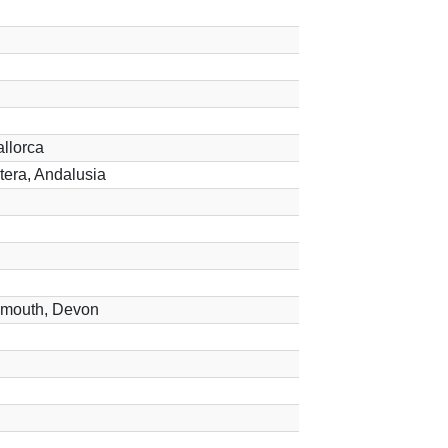
llorca
tera, Andalusia
lymouth, Devon