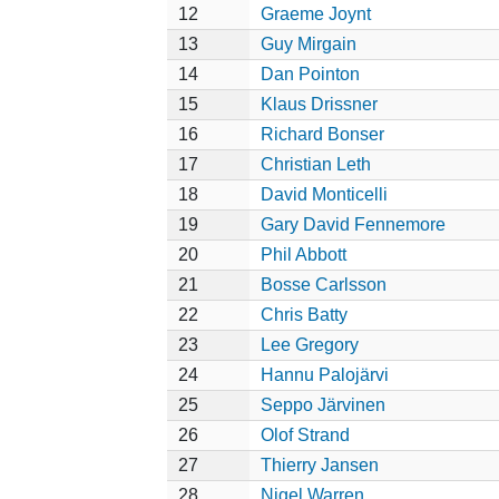
12
Graeme Joynt
13
Guy Mirgain
14
Dan Pointon
15
Klaus Drissner
16
Richard Bonser
17
Christian Leth
18
David Monticelli
19
Gary David Fennemore
20
Phil Abbott
21
Bosse Carlsson
22
Chris Batty
23
Lee Gregory
24
Hannu Palojärvi
25
Seppo Järvinen
26
Olof Strand
27
Thierry Jansen
28
Nigel Warren