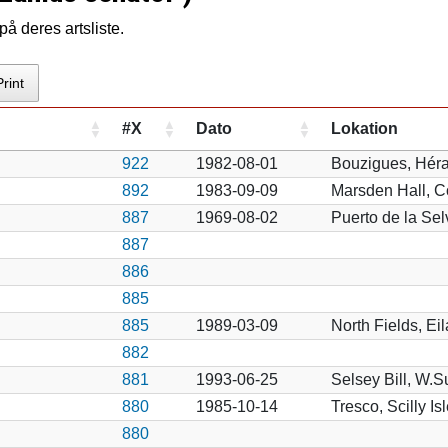
å deres artsliste.
Print
#X
Dato
Lokation
922
1982-08-01
Bouzigues, Héra
892
1983-09-09
Marsden Hall, 
887
1969-08-02
Puerto de la Sel
887
886
885
885
1989-03-09
North Fields, Eil
882
881
1993-06-25
Selsey Bill, W.
880
1985-10-14
Tresco, Scilly Is
880