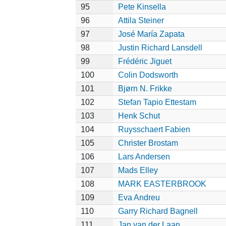
95
Pete Kinsella
96
Attila Steiner
97
José María Zapata
98
Justin Richard Lansdell
99
Frédéric Jiguet
100
Colin Dodsworth
101
Bjørn N. Frikke
102
Stefan Tapio Ettestam
103
Henk Schut
104
Ruysschaert Fabien
105
Christer Brostam
106
Lars Andersen
107
Mads Elley
108
MARK EASTERBROOK
109
Eva Andreu
110
Garry Richard Bagnell
111
Jan van der Laan