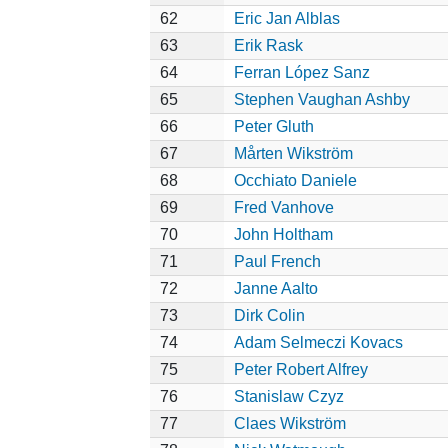
62
Eric Jan Alblas
63
Erik Rask
64
Ferran López Sanz
65
Stephen Vaughan Ashby
66
Peter Gluth
67
Mårten Wikström
68
Occhiato Daniele
69
Fred Vanhove
70
John Holtham
71
Paul French
72
Janne Aalto
73
Dirk Colin
74
Adam Selmeczi Kovacs
75
Peter Robert Alfrey
76
Stanislaw Czyz
77
Claes Wikström