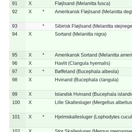
91
X
Fløjlsand (Melanitta fusca)
92
X
*
Amerikansk Fløjlsand (Melanitta deg
93
*
Sibirisk Fløjlsand (Melanitta stejnege
94
X
Sortand (Melanitta nigra)
95
X
*
Amerikansk Sortand (Melanitta amer
96
X
Havlit (Clangula hyemalis)
97
X
*
Bøffeland (Bucephala albeola)
98
X
Hvinand (Bucephala clangula)
99
X
Islandsk Hvinand (Bucephala islandi
100
X
Lille Skallesluger (Mergellus albellus
101
X
*
Hjelmskallesluger (Lophodytes cucul
102
X
Stor Skallesluger (Mergus merganser