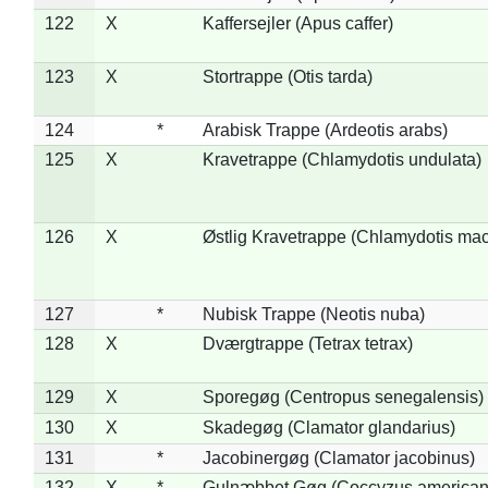
122
X
Kaffersejler (Apus caffer)
123
X
Stortrappe (Otis tarda)
124
*
Arabisk Trappe (Ardeotis arabs)
125
X
Kravetrappe (Chlamydotis undulata)
126
X
Østlig Kravetrappe (Chlamydotis mac
127
*
Nubisk Trappe (Neotis nuba)
128
X
Dværgtrappe (Tetrax tetrax)
129
X
Sporegøg (Centropus senegalensis)
130
X
Skadegøg (Clamator glandarius)
131
*
Jacobinergøg (Clamator jacobinus)
132
X
*
Gulnæbbet Gøg (Coccyzus american