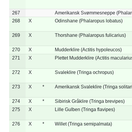
267
Amerikansk Svømmesneppe (Phalarop
268
X
Odinshane (Phalaropus lobatus)
269
X
Thorshane (Phalaropus fulicarius)
270
X
Mudderklire (Actitis hypoleucos)
271
X
Plettet Mudderklire (Actitis maculariu
272
X
Svaleklire (Tringa ochropus)
273
X
*
Amerikansk Svaleklire (Tringa solitar
274
X
*
Sibirisk Gråklire (Tringa brevipes)
275
X
Lille Gulben (Tringa flavipes)
276
X
*
Willet (Tringa semipalmata)