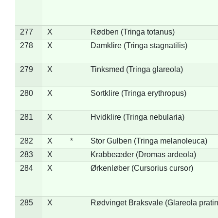
277
X
Rødben (Tringa totanus)
278
X
Damklire (Tringa stagnatilis)
279
X
Tinksmed (Tringa glareola)
280
X
Sortklire (Tringa erythropus)
281
X
Hvidklire (Tringa nebularia)
282
X
*
Stor Gulben (Tringa melanoleuca)
283
X
Krabbeæder (Dromas ardeola)
284
X
Ørkenløber (Cursorius cursor)
285
X
Rødvinget Braksvale (Glareola pratin