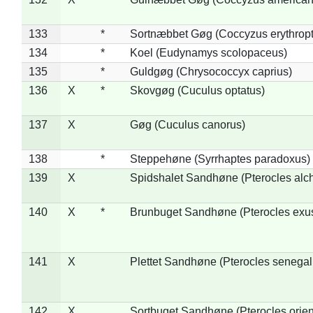
133
*
Sortnæbbet Gøg (Coccyzus erythrop
134
*
Koel (Eudynamys scolopaceus)
135
*
Guldgøg (Chrysococcyx caprius)
136
X
*
Skovgøg (Cuculus optatus)
137
X
Gøg (Cuculus canorus)
138
*
Steppehøne (Syrrhaptes paradoxus)
139
X
Spidshalet Sandhøne (Pterocles alch
140
X
*
Brunbuget Sandhøne (Pterocles exus
141
X
Plettet Sandhøne (Pterocles senegal
142
X
Sortbuget Sandhøne (Pterocles orient