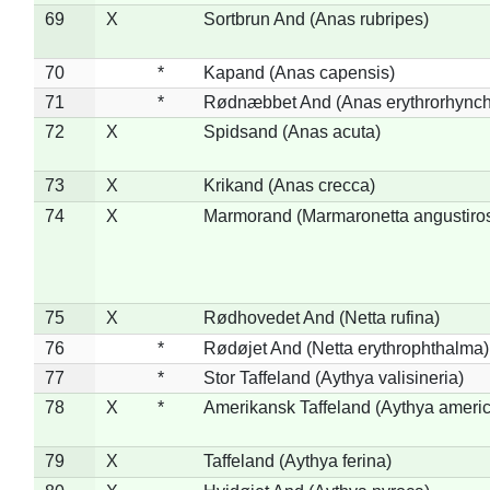
69
X
Sortbrun And (Anas rubripes)
70
*
Kapand (Anas capensis)
71
*
Rødnæbbet And (Anas erythrorhynch
72
X
Spidsand (Anas acuta)
73
X
Krikand (Anas crecca)
74
X
Marmorand (Marmaronetta angustirost
75
X
Rødhovedet And (Netta rufina)
76
*
Rødøjet And (Netta erythrophthalma)
77
*
Stor Taffeland (Aythya valisineria)
78
X
*
Amerikansk Taffeland (Aythya ameri
79
X
Taffeland (Aythya ferina)