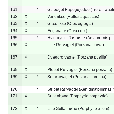
161
*
Gulbuget Papegøjedue (Treron waali
162
X
Vandrikse (Rallus aquaticus)
163
X
*
Græsrikse (Crex egregia)
164
X
Engsnarre (Crex crex)
165
*
Hvidbrystet Rørhøne (Amaurornis ph
166
X
Lille Rørvagtel (Porzana parva)
167
X
Dværgrørvagtel (Porzana pusilla)
168
X
Plettet Rørvagtel (Porzana porzana)
169
X
*
Sorarørvagtel (Porzana carolina)
170
*
Stribet Rørvagtel (Aenigmatolimnas 
171
X
Sultanhøne (Porphyrio porphyrio)
172
X
*
Lille Sultanhøne (Porphyrio alleni)