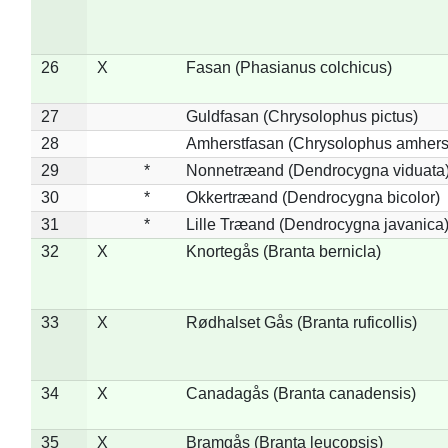
26
X
Fasan (Phasianus colchicus)
27
Guldfasan (Chrysolophus pictus)
28
Amherstfasan (Chrysolophus amhers
29
*
Nonnetræand (Dendrocygna viduata
30
*
Okkertræand (Dendrocygna bicolor)
31
*
Lille Træand (Dendrocygna javanica
32
X
Knortegås (Branta bernicla)
33
X
Rødhalset Gås (Branta ruficollis)
34
X
Canadagås (Branta canadensis)
35
X
Bramgås (Branta leucopsis)