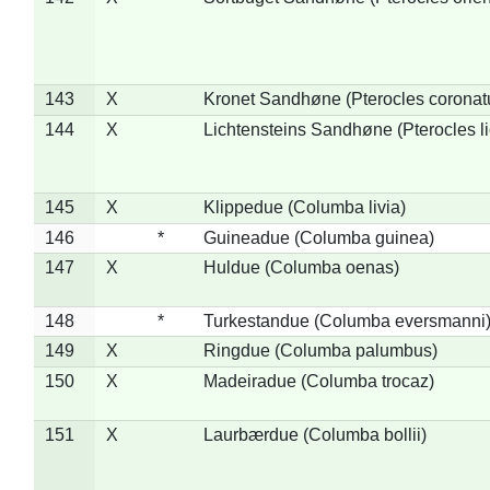
143
X
Kronet Sandhøne (Pterocles coronat
144
X
Lichtensteins Sandhøne (Pterocles lic
145
X
Klippedue (Columba livia)
146
*
Guineadue (Columba guinea)
147
X
Huldue (Columba oenas)
148
*
Turkestandue (Columba eversmanni
149
X
Ringdue (Columba palumbus)
150
X
Madeiradue (Columba trocaz)
151
X
Laurbærdue (Columba bollii)