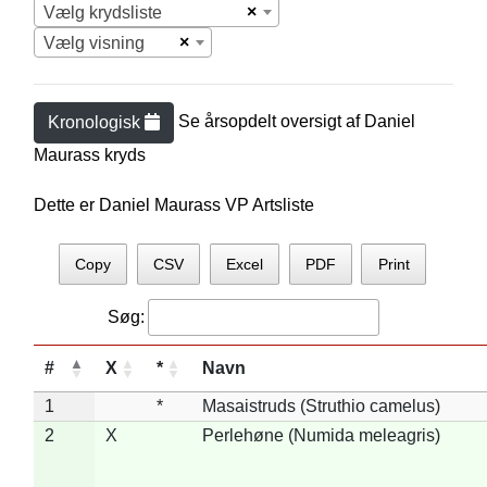
×
Vælg krydsliste
×
Vælg visning
Se årsopdelt oversigt af
Daniel
Kronologisk
Mauras
s kryds
Dette er Daniel Maurass VP Artsliste
Copy
CSV
Excel
PDF
Print
Søg:
#
X
*
Navn
1
*
Masaistruds (Struthio camelus)
2
X
Perlehøne (Numida meleagris)