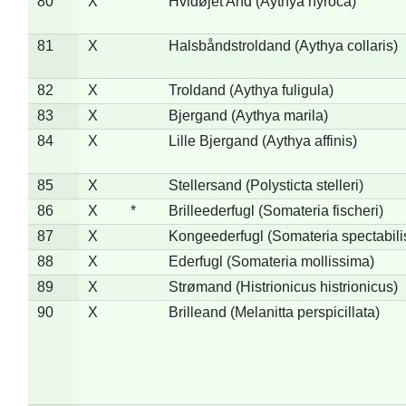
80
X
Hvidøjet And (Aythya nyroca)
81
X
Halsbåndstroldand (Aythya collaris)
82
X
Troldand (Aythya fuligula)
83
X
Bjergand (Aythya marila)
84
X
Lille Bjergand (Aythya affinis)
85
X
Stellersand (Polysticta stelleri)
86
X
*
Brilleederfugl (Somateria fischeri)
87
X
Kongeederfugl (Somateria spectabili
88
X
Ederfugl (Somateria mollissima)
89
X
Strømand (Histrionicus histrionicus)
90
X
Brilleand (Melanitta perspicillata)