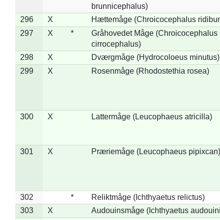
brunnicephalus)
296
X
Hættemåge (Chroicocephalus ridibu
297
X
*
Gråhovedet Måge (Chroicocephalus
cirrocephalus)
298
X
Dværgmåge (Hydrocoloeus minutus)
299
X
Rosenmåge (Rhodostethia rosea)
300
X
Lattermåge (Leucophaeus atricilla)
301
X
Præriemåge (Leucophaeus pipixcan
302
*
Reliktmåge (Ichthyaetus relictus)
303
X
Audouinsmåge (Ichthyaetus audouini