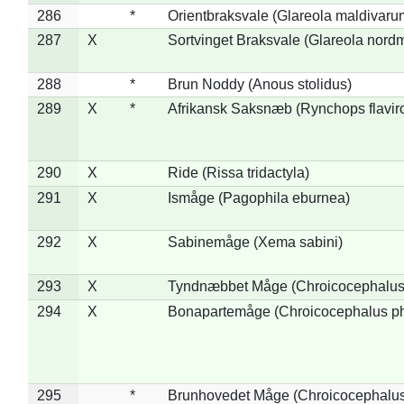
286
*
Orientbraksvale (Glareola maldivaru
287
X
Sortvinget Braksvale (Glareola nord
288
*
Brun Noddy (Anous stolidus)
289
X
*
Afrikansk Saksnæb (Rynchops flaviro
290
X
Ride (Rissa tridactyla)
291
X
Ismåge (Pagophila eburnea)
292
X
Sabinemåge (Xema sabini)
293
X
Tyndnæbbet Måge (Chroicocephalus
294
X
Bonapartemåge (Chroicocephalus ph
295
*
Brunhovedet Måge (Chroicocephalu