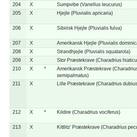
204
X
Sumpvibe (Vanellus leucurus)
205
X
Hjejle (Pluvialis apricaria)
206
X
Sibirisk Hjejle (Pluvialis fulva)
207
X
Amerikansk Hjejle (Pluvialis dominic
208
X
Strandhjejle (Pluvialis squatarola)
209
X
Stor Præstekrave (Charadrius hiaticu
210
X
*
Amerikansk Præstekrave (Charadriu
semipalmatus)
211
X
Lille Præstekrave (Charadrius dubius
212
X
*
Kildire (Charadrius vociferus)
213
X
Kittlitz' Præstekrave (Charadrius pec