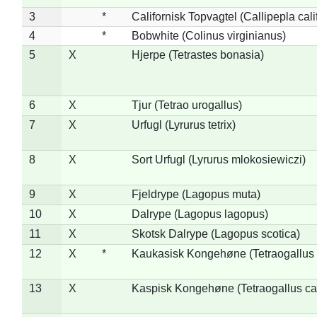
3
*
Californisk Topvagtel (Callipepla cali
4
*
Bobwhite (Colinus virginianus)
5
X
Hjerpe (Tetrastes bonasia)
6
X
Tjur (Tetrao urogallus)
7
X
Urfugl (Lyrurus tetrix)
8
X
Sort Urfugl (Lyrurus mlokosiewiczi)
9
X
Fjeldrype (Lagopus muta)
10
X
Dalrype (Lagopus lagopus)
11
X
Skotsk Dalrype (Lagopus scotica)
12
X
*
Kaukasisk Kongehøne (Tetraogallus 
13
X
Kaspisk Kongehøne (Tetraogallus ca