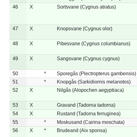
46
X
Sortsvane (Cygnus atratus)
47
X
Knopsvane (Cygnus olor)
48
X
Pibesvane (Cygnus columbianus)
49
X
Sangsvane (Cygnus cygnus)
50
*
Sporegås (Plectropterus gambensis)
51
*
Knopgås (Sarkidiornis melanotos)
52
X
Nilgås (Alopochen aegyptiaca)
53
X
Gravand (Tadorna tadorna)
54
X
Rustand (Tadorna ferruginea)
55
*
Moskusand (Cairina moschata)
56
X
*
Brudeand (Aix sponsa)