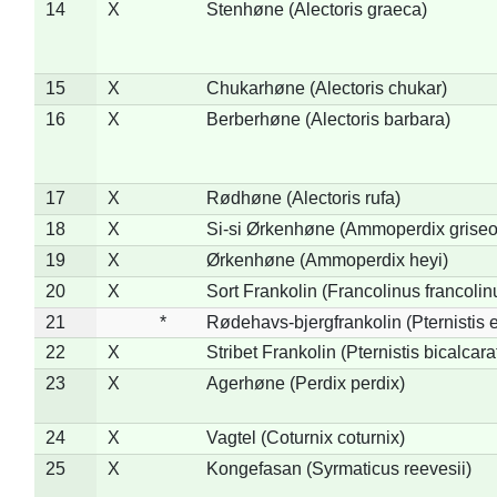
14
X
Stenhøne (Alectoris graeca)
15
X
Chukarhøne (Alectoris chukar)
16
X
Berberhøne (Alectoris barbara)
17
X
Rødhøne (Alectoris rufa)
18
X
Si-si Ørkenhøne (Ammoperdix griseo
19
X
Ørkenhøne (Ammoperdix heyi)
20
X
Sort Frankolin (Francolinus francolin
21
*
Rødehavs-bjergfrankolin (Pternistis e
22
X
Stribet Frankolin (Pternistis bicalcara
23
X
Agerhøne (Perdix perdix)
24
X
Vagtel (Coturnix coturnix)
25
X
Kongefasan (Syrmaticus reevesii)