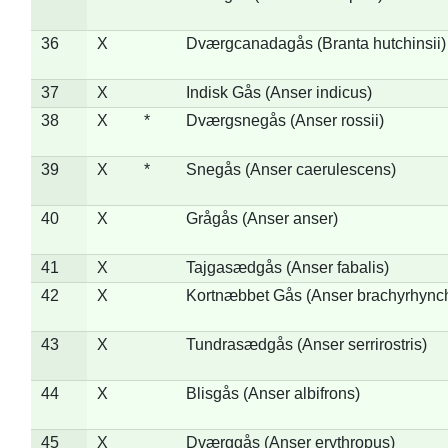
36
X
Dværgcanadagås (Branta hutchinsii)
37
X
Indisk Gås (Anser indicus)
38
X
*
Dværgsnegås (Anser rossii)
39
X
*
Snegås (Anser caerulescens)
40
X
Grågås (Anser anser)
41
X
Tajgasædgås (Anser fabalis)
42
X
Kortnæbbet Gås (Anser brachyrhync
43
X
Tundrasædgås (Anser serrirostris)
44
X
Blisgås (Anser albifrons)
45
X
Dværggås (Anser erythropus)