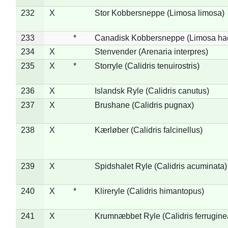
232
X
Stor Kobbersneppe (Limosa limosa)
233
*
Canadisk Kobbersneppe (Limosa ha
234
X
Stenvender (Arenaria interpres)
235
X
*
Storryle (Calidris tenuirostris)
236
X
Islandsk Ryle (Calidris canutus)
237
X
Brushane (Calidris pugnax)
238
X
Kærløber (Calidris falcinellus)
239
X
Spidshalet Ryle (Calidris acuminata)
240
X
*
Klireryle (Calidris himantopus)
241
X
Krumnæbbet Ryle (Calidris ferrugine