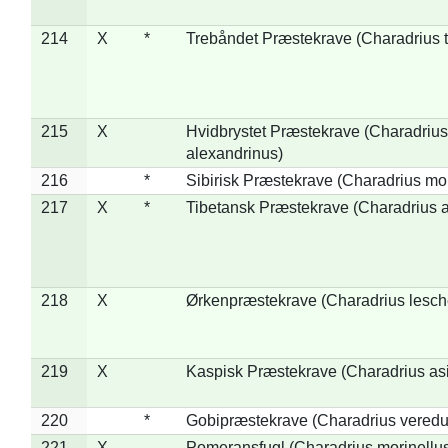
214
X
*
Trebåndet Præstekrave (Charadrius tr
215
X
Hvidbrystet Præstekrave (Charadrius
alexandrinus)
216
*
Sibirisk Præstekrave (Charadrius mo
217
X
*
Tibetansk Præstekrave (Charadrius at
218
X
Ørkenpræstekrave (Charadrius lesche
219
X
Kaspisk Præstekrave (Charadrius asi
220
*
Gobipræstekrave (Charadrius veredu
221
X
Pomeransfugl (Charadrius morinellu