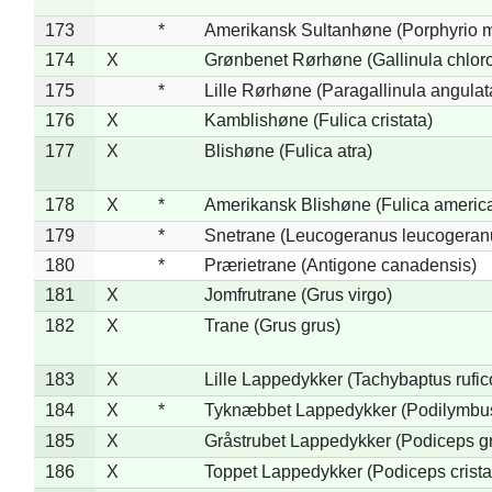
173
*
Amerikansk Sultanhøne (Porphyrio m
174
X
Grønbenet Rørhøne (Gallinula chlor
175
*
Lille Rørhøne (Paragallinula angulat
176
X
Kamblishøne (Fulica cristata)
177
X
Blishøne (Fulica atra)
178
X
*
Amerikansk Blishøne (Fulica americ
179
*
Snetrane (Leucogeranus leucogeran
180
*
Prærietrane (Antigone canadensis)
181
X
Jomfrutrane (Grus virgo)
182
X
Trane (Grus grus)
183
X
Lille Lappedykker (Tachybaptus rufico
184
X
*
Tyknæbbet Lappedykker (Podilymbu
185
X
Gråstrubet Lappedykker (Podiceps g
186
X
Toppet Lappedykker (Podiceps crista