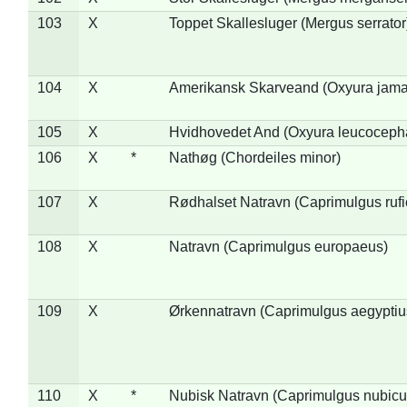
103
X
Toppet Skallesluger (Mergus serrator
104
X
Amerikansk Skarveand (Oxyura jama
105
X
Hvidhovedet And (Oxyura leucoceph
106
X
*
Nathøg (Chordeiles minor)
107
X
Rødhalset Natravn (Caprimulgus rufic
108
X
Natravn (Caprimulgus europaeus)
109
X
Ørkennatravn (Caprimulgus aegyptiu
110
X
*
Nubisk Natravn (Caprimulgus nubicu