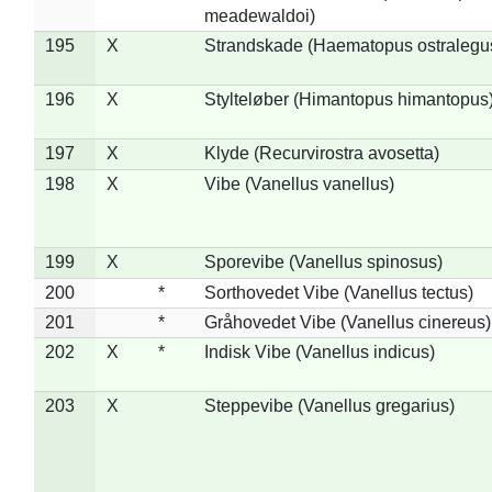
meadewaldoi)
195
X
Strandskade (Haematopus ostralegu
196
X
Stylteløber (Himantopus himantopus
197
X
Klyde (Recurvirostra avosetta)
198
X
Vibe (Vanellus vanellus)
199
X
Sporevibe (Vanellus spinosus)
200
*
Sorthovedet Vibe (Vanellus tectus)
201
*
Gråhovedet Vibe (Vanellus cinereus)
202
X
*
Indisk Vibe (Vanellus indicus)
203
X
Steppevibe (Vanellus gregarius)