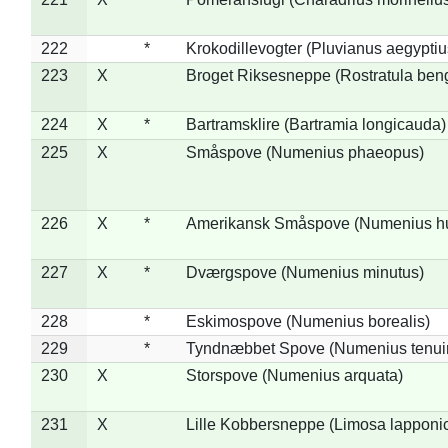
222
*
Krokodillevogter (Pluvianus aegyptiu
223
X
Broget Riksesneppe (Rostratula ben
224
X
*
Bartramsklire (Bartramia longicauda)
225
X
Småspove (Numenius phaeopus)
226
X
*
Amerikansk Småspove (Numenius h
227
X
*
Dværgspove (Numenius minutus)
228
*
Eskimospove (Numenius borealis)
229
*
Tyndnæbbet Spove (Numenius tenuiro
230
X
Storspove (Numenius arquata)
231
X
Lille Kobbersneppe (Limosa lapponi