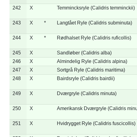
242
X
Temmincksryle (Calidris temminckii)
243
X
*
Langtået Ryle (Calidris subminuta)
244
X
*
Rødhalset Ryle (Calidris ruficollis)
245
X
Sandløber (Calidris alba)
246
X
Almindelig Ryle (Calidris alpina)
247
X
Sortgrå Ryle (Calidris maritima)
248
X
Bairdsryle (Calidris bairdii)
249
X
Dværgryle (Calidris minuta)
250
X
Amerikansk Dværgryle (Calidris minut
251
X
Hvidrygget Ryle (Calidris fuscicollis)