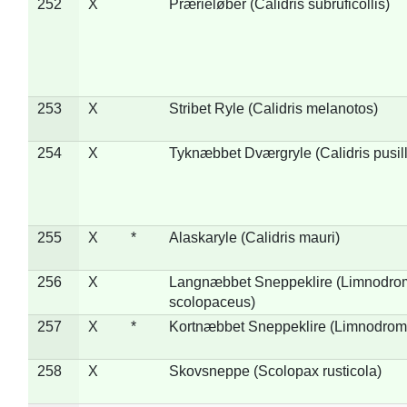
252
X
Prærieløber (Calidris subruficollis)
253
X
Stribet Ryle (Calidris melanotos)
254
X
Tyknæbbet Dværgryle (Calidris pusil
255
X
*
Alaskaryle (Calidris mauri)
256
X
Langnæbbet Sneppeklire (Limnodro
scolopaceus)
257
X
*
Kortnæbbet Sneppeklire (Limnodrom
258
X
Skovsneppe (Scolopax rusticola)