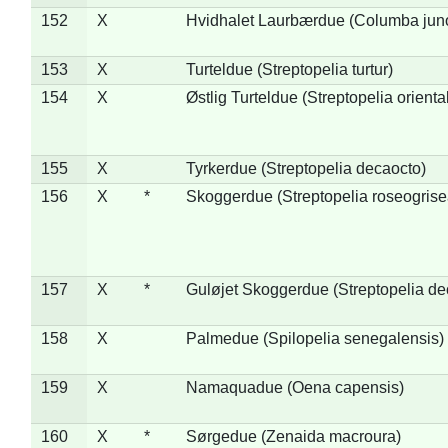
152
X
Hvidhalet Laurbærdue (Columba jun
153
X
Turteldue (Streptopelia turtur)
154
X
Østlig Turteldue (Streptopelia oriental
155
X
Tyrkerdue (Streptopelia decaocto)
156
X
*
Skoggerdue (Streptopelia roseogrise
157
X
*
Guløjet Skoggerdue (Streptopelia de
158
X
Palmedue (Spilopelia senegalensis)
159
X
Namaquadue (Oena capensis)
160
X
*
Sørgedue (Zenaida macroura)