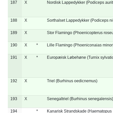
187
X
Nordisk Lappedykker (Podiceps aurit
188
X
Sorthalset Lappedykker (Podiceps nig
189
X
Stor Flamingo (Phoenicopterus rose
190
X
*
Lille Flamingo (Phoeniconaias minor
191
X
*
Europæisk Løbehøne (Turnix sylvati
192
X
Triel (Burhinus oedicnemus)
193
X
Senegaltriel (Burhinus senegalensis
194
*
Kanarisk Strandskade (Haematopus