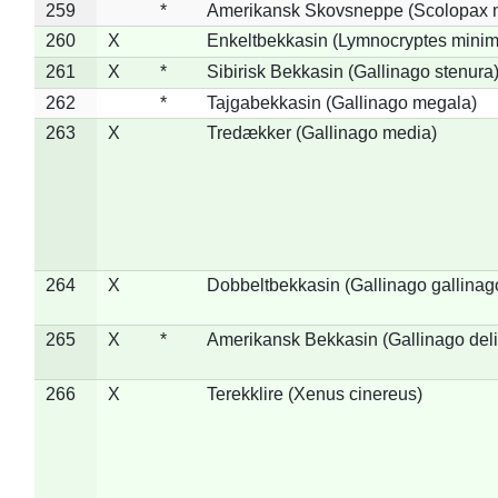
259
*
Amerikansk Skovsneppe (Scolopax m
260
X
Enkeltbekkasin (Lymnocryptes minim
261
X
*
Sibirisk Bekkasin (Gallinago stenura
262
*
Tajgabekkasin (Gallinago megala)
263
X
Tredækker (Gallinago media)
264
X
Dobbeltbekkasin (Gallinago gallinag
265
X
*
Amerikansk Bekkasin (Gallinago deli
266
X
Terekklire (Xenus cinereus)