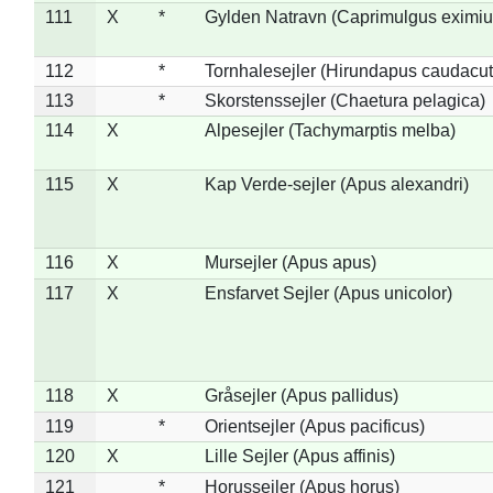
111
X
*
Gylden Natravn (Caprimulgus eximiu
112
*
Tornhalesejler (Hirundapus caudacut
113
*
Skorstenssejler (Chaetura pelagica)
114
X
Alpesejler (Tachymarptis melba)
115
X
Kap Verde-sejler (Apus alexandri)
116
X
Mursejler (Apus apus)
117
X
Ensfarvet Sejler (Apus unicolor)
118
X
Gråsejler (Apus pallidus)
119
*
Orientsejler (Apus pacificus)
120
X
Lille Sejler (Apus affinis)
121
*
Horussejler (Apus horus)