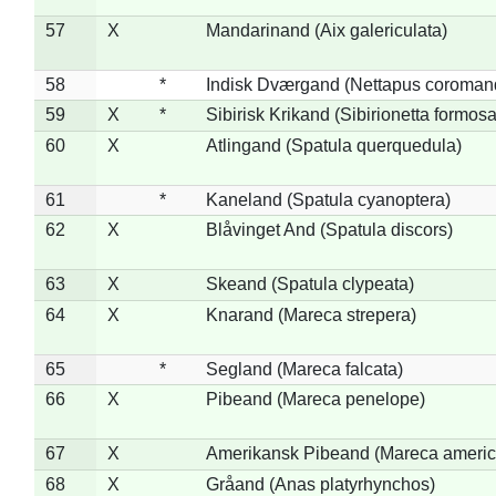
57
X
Mandarinand (Aix galericulata)
58
*
Indisk Dværgand (Nettapus coroman
59
X
*
Sibirisk Krikand (Sibirionetta formosa
60
X
Atlingand (Spatula querquedula)
61
*
Kaneland (Spatula cyanoptera)
62
X
Blåvinget And (Spatula discors)
63
X
Skeand (Spatula clypeata)
64
X
Knarand (Mareca strepera)
65
*
Segland (Mareca falcata)
66
X
Pibeand (Mareca penelope)
67
X
Amerikansk Pibeand (Mareca americ
68
X
Gråand (Anas platyrhynchos)