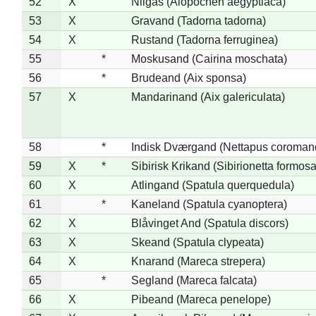
52
X
Nilgås (Alopochen aegyptiaca)
53
X
Gravand (Tadorna tadorna)
54
X
Rustand (Tadorna ferruginea)
55
*
Moskusand (Cairina moschata)
56
*
Brudeand (Aix sponsa)
57
X
Mandarinand (Aix galericulata)
58
*
Indisk Dværgand (Nettapus coroman
59
X
*
Sibirisk Krikand (Sibirionetta formosa
60
X
Atlingand (Spatula querquedula)
61
*
Kaneland (Spatula cyanoptera)
62
X
Blåvinget And (Spatula discors)
63
X
Skeand (Spatula clypeata)
64
X
Knarand (Mareca strepera)
65
*
Segland (Mareca falcata)
66
X
Pibeand (Mareca penelope)