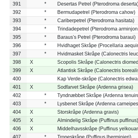
391
*
Desertas Petrel (Pterodroma deserta
392
*
Bermudapetrel (Pterodroma cahow)
393
*
Cariberpetrel (Pterodroma hasitata)
394
*
Trindadepetrel (Pterodroma arminjon
395
*
Baraus's Petrel (Pterodroma baraui)
396
*
Hvidhaget Skråpe (Procellaria aequin
397
*
Hvidmasket Skråpe (Calonectris leu
398
X
Scopolis Skråpe (Calonectris diome
399
X
Atlantisk Skråpe (Calonectris boreali
400
Kap Verde-skråpe (Calonectris edwar
401
X
Sodfarvet Skråpe (Ardenna grisea)
402
*
Tyndnæbbet Skråpe (Ardenna tenuiro
403
*
Lysbenet Skråpe (Ardenna carneipes
404
X
Storskråpe (Ardenna gravis)
405
X
Almindelig Skråpe (Puffinus puffinus
406
X
Middelhavsskråpe (Puffinus yelkoua
407
*
Tropeskråpe (Puffinus lherminieri)