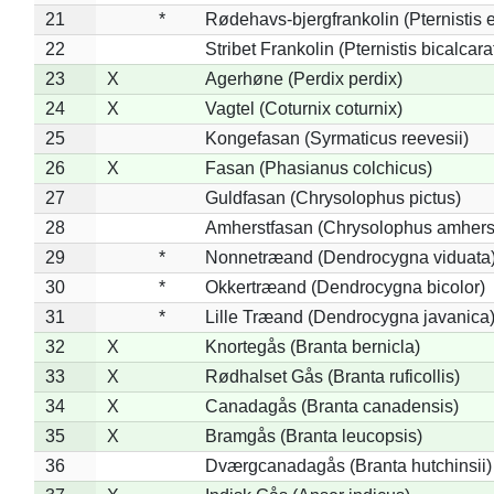
21
*
Rødehavs-bjergfrankolin (Pternistis e
22
Stribet Frankolin (Pternistis bicalcara
23
X
Agerhøne (Perdix perdix)
24
X
Vagtel (Coturnix coturnix)
25
Kongefasan (Syrmaticus reevesii)
26
X
Fasan (Phasianus colchicus)
27
Guldfasan (Chrysolophus pictus)
28
Amherstfasan (Chrysolophus amhers
29
*
Nonnetræand (Dendrocygna viduata
30
*
Okkertræand (Dendrocygna bicolor)
31
*
Lille Træand (Dendrocygna javanica
32
X
Knortegås (Branta bernicla)
33
X
Rødhalset Gås (Branta ruficollis)
34
X
Canadagås (Branta canadensis)
35
X
Bramgås (Branta leucopsis)
36
Dværgcanadagås (Branta hutchinsii)