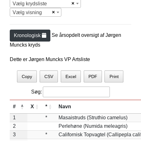
×
Vælg krydsliste
×
Vælg visning
Se årsopdelt oversigt af
Jørgen
Kronologisk
Munck
s kryds
Dette er Jørgen Muncks VP Artsliste
Copy
CSV
Excel
PDF
Print
Søg:
#
X
*
Navn
1
*
Masaistruds (Struthio camelus)
2
Perlehøne (Numida meleagris)
3
*
Californisk Topvagtel (Callipepla cali