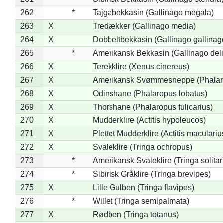
262
*
Tajgabekkasin (Gallinago megala)
263
X
Tredækker (Gallinago media)
264
X
Dobbeltbekkasin (Gallinago gallinag
265
*
Amerikansk Bekkasin (Gallinago deli
266
X
Terekklire (Xenus cinereus)
267
X
Amerikansk Svømmesneppe (Phalarop
268
X
Odinshane (Phalaropus lobatus)
269
X
Thorshane (Phalaropus fulicarius)
270
X
Mudderklire (Actitis hypoleucos)
271
X
Plettet Mudderklire (Actitis maculariu
272
X
Svaleklire (Tringa ochropus)
273
*
Amerikansk Svaleklire (Tringa solitar
274
*
Sibirisk Gråklire (Tringa brevipes)
275
X
Lille Gulben (Tringa flavipes)
276
*
Willet (Tringa semipalmata)
277
X
Rødben (Tringa totanus)