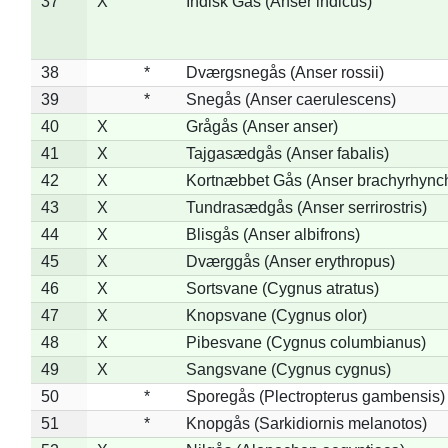
37
X
Indisk Gås (Anser indicus)
38
*
Dværgsnegås (Anser rossii)
39
*
Snegås (Anser caerulescens)
40
X
Grågås (Anser anser)
41
X
Tajgasædgås (Anser fabalis)
42
X
Kortnæbbet Gås (Anser brachyrhync
43
X
Tundrasædgås (Anser serrirostris)
44
X
Blisgås (Anser albifrons)
45
X
Dværggås (Anser erythropus)
46
X
Sortsvane (Cygnus atratus)
47
X
Knopsvane (Cygnus olor)
48
X
Pibesvane (Cygnus columbianus)
49
X
Sangsvane (Cygnus cygnus)
50
*
Sporegås (Plectropterus gambensis)
51
*
Knopgås (Sarkidiornis melanotos)