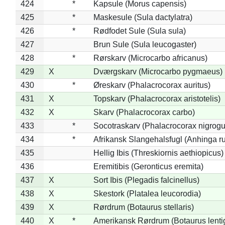
424
*
Kapsule (Morus capensis)
425
*
Maskesule (Sula dactylatra)
426
*
Rødfodet Sule (Sula sula)
427
Brun Sule (Sula leucogaster)
428
*
Rørskarv (Microcarbo africanus)
429
X
Dværgskarv (Microcarbo pygmaeus)
430
*
Øreskarv (Phalacrocorax auritus)
431
X
Topskarv (Phalacrocorax aristotelis)
432
X
Skarv (Phalacrocorax carbo)
433
*
Socotraskarv (Phalacrocorax nigrogul
434
*
Afrikansk Slangehalsfugl (Anhinga ru
435
Hellig Ibis (Threskiornis aethiopicus)
436
Eremitibis (Geronticus eremita)
437
X
Sort Ibis (Plegadis falcinellus)
438
X
Skestork (Platalea leucorodia)
439
X
Rørdrum (Botaurus stellaris)
440
X
*
Amerikansk Rørdrum (Botaurus lenti