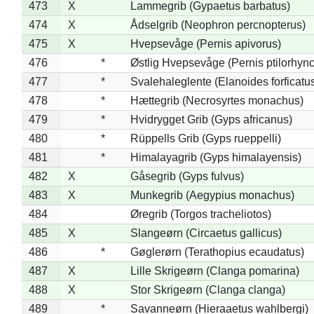
473
X
Lammegrib (Gypaetus barbatus)
474
X
Ådselgrib (Neophron percnopterus)
475
X
Hvepsevåge (Pernis apivorus)
476
*
Østlig Hvepsevåge (Pernis ptilorhyn
477
*
Svalehaleglente (Elanoides forficatu
478
*
Hættegrib (Necrosyrtes monachus)
479
*
Hvidrygget Grib (Gyps africanus)
480
*
Rüppells Grib (Gyps rueppelli)
481
*
Himalayagrib (Gyps himalayensis)
482
X
Gåsegrib (Gyps fulvus)
483
X
Munkegrib (Aegypius monachus)
484
Øregrib (Torgos tracheliotos)
485
X
Slangeørn (Circaetus gallicus)
486
*
Gøglerørn (Terathopius ecaudatus)
487
X
Lille Skrigeørn (Clanga pomarina)
488
X
Stor Skrigeørn (Clanga clanga)
489
*
Savanneørn (Hieraaetus wahlbergi)