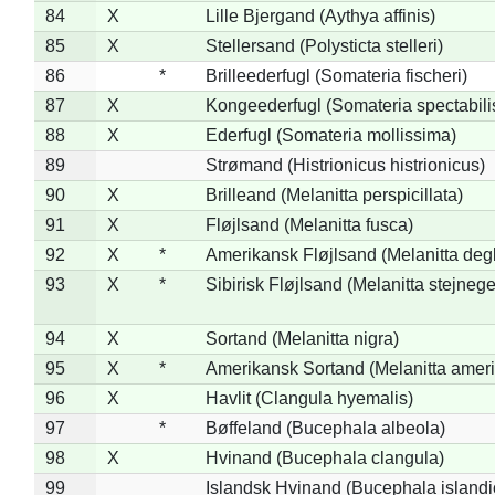
84
X
Lille Bjergand (Aythya affinis)
85
X
Stellersand (Polysticta stelleri)
86
*
Brilleederfugl (Somateria fischeri)
87
X
Kongeederfugl (Somateria spectabili
88
X
Ederfugl (Somateria mollissima)
89
Strømand (Histrionicus histrionicus)
90
X
Brilleand (Melanitta perspicillata)
91
X
Fløjlsand (Melanitta fusca)
92
X
*
Amerikansk Fløjlsand (Melanitta deg
93
X
*
Sibirisk Fløjlsand (Melanitta stejnege
94
X
Sortand (Melanitta nigra)
95
X
*
Amerikansk Sortand (Melanitta amer
96
X
Havlit (Clangula hyemalis)
97
*
Bøffeland (Bucephala albeola)
98
X
Hvinand (Bucephala clangula)
99
Islandsk Hvinand (Bucephala islandi