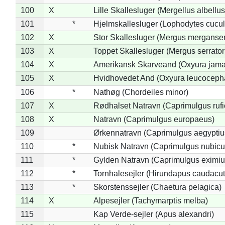
100
X
Lille Skallesluger (Mergellus albellus
101
*
Hjelmskallesluger (Lophodytes cucul
102
X
Stor Skallesluger (Mergus merganser
103
X
Toppet Skallesluger (Mergus serrator
104
X
Amerikansk Skarveand (Oxyura jama
105
X
Hvidhovedet And (Oxyura leucoceph
106
*
Nathøg (Chordeiles minor)
107
X
Rødhalset Natravn (Caprimulgus rufic
108
X
Natravn (Caprimulgus europaeus)
109
Ørkennatravn (Caprimulgus aegyptiu
110
*
Nubisk Natravn (Caprimulgus nubicu
111
*
Gylden Natravn (Caprimulgus eximiu
112
*
Tornhalesejler (Hirundapus caudacut
113
*
Skorstenssejler (Chaetura pelagica)
114
X
Alpesejler (Tachymarptis melba)
115
Kap Verde-sejler (Apus alexandri)