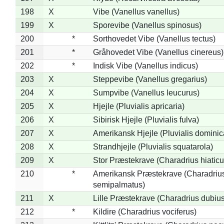
198
X
Vibe (Vanellus vanellus)
199
X
Sporevibe (Vanellus spinosus)
200
*
Sorthovedet Vibe (Vanellus tectus)
201
*
Gråhovedet Vibe (Vanellus cinereus)
202
*
Indisk Vibe (Vanellus indicus)
203
X
Steppevibe (Vanellus gregarius)
204
X
Sumpvibe (Vanellus leucurus)
205
X
Hjejle (Pluvialis apricaria)
206
X
Sibirisk Hjejle (Pluvialis fulva)
207
X
Amerikansk Hjejle (Pluvialis dominic
208
X
Strandhjejle (Pluvialis squatarola)
209
X
Stor Præstekrave (Charadrius hiaticu
210
*
Amerikansk Præstekrave (Charadriu
semipalmatus)
211
X
Lille Præstekrave (Charadrius dubius
212
*
Kildire (Charadrius vociferus)