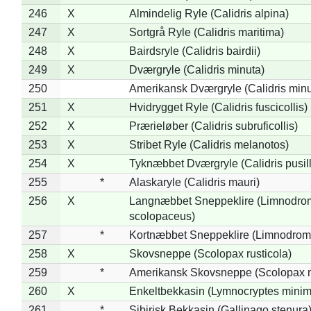
246
X
Almindelig Ryle (Calidris alpina)
247
X
Sortgrå Ryle (Calidris maritima)
248
X
Bairdsryle (Calidris bairdii)
249
X
Dværgryle (Calidris minuta)
250
Amerikansk Dværgryle (Calidris minut
251
X
Hvidrygget Ryle (Calidris fuscicollis)
252
X
Prærieløber (Calidris subruficollis)
253
X
Stribet Ryle (Calidris melanotos)
254
X
Tyknæbbet Dværgryle (Calidris pusil
255
*
Alaskaryle (Calidris mauri)
256
X
Langnæbbet Sneppeklire (Limnodro
scolopaceus)
257
*
Kortnæbbet Sneppeklire (Limnodrom
258
X
Skovsneppe (Scolopax rusticola)
259
*
Amerikansk Skovsneppe (Scolopax m
260
X
Enkeltbekkasin (Lymnocryptes minim
261
*
Sibirisk Bekkasin (Gallinago stenura