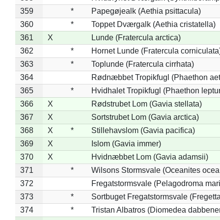
359
*
Papegøjealk (Aethia psittacula)
360
*
Toppet Dværgalk (Aethia cristatella)
361
X
Lunde (Fratercula arctica)
362
*
Hornet Lunde (Fratercula corniculata
363
*
Toplunde (Fratercula cirrhata)
364
Rødnæbbet Tropikfugl (Phaethon ae
365
*
Hvidhalet Tropikfugl (Phaethon leptu
366
X
Rødstrubet Lom (Gavia stellata)
367
X
Sortstrubet Lom (Gavia arctica)
368
X
*
Stillehavslom (Gavia pacifica)
369
X
Islom (Gavia immer)
370
X
Hvidnæbbet Lom (Gavia adamsii)
371
*
Wilsons Stormsvale (Oceanites ocea
372
Fregatstormsvale (Pelagodroma mar
373
*
Sortbuget Fregatstormsvale (Fregetta
374
*
Tristan Albatros (Diomedea dabbene