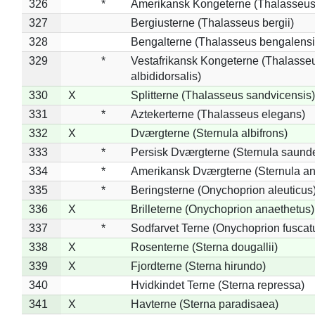
326
*
Amerikansk Kongeterne (Thalasseu
327
Bergiusterne (Thalasseus bergii)
328
Bengalterne (Thalasseus bengalensi
329
*
Vestafrikansk Kongeterne (Thalasse
albididorsalis)
330
X
Splitterne (Thalasseus sandvicensis)
331
*
Aztekerterne (Thalasseus elegans)
332
X
Dværgterne (Sternula albifrons)
333
*
Persisk Dværgterne (Sternula saunde
334
*
Amerikansk Dværgterne (Sternula ant
335
*
Beringsterne (Onychoprion aleuticus
336
X
Brilleterne (Onychoprion anaethetus)
337
*
Sodfarvet Terne (Onychoprion fuscat
338
X
Rosenterne (Sterna dougallii)
339
X
Fjordterne (Sterna hirundo)
340
Hvidkindet Terne (Sterna repressa)
341
X
Havterne (Sterna paradisaea)