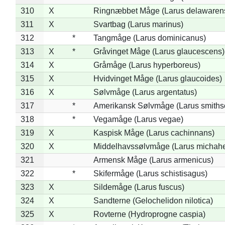
310
X
Ringnæbbet Måge (Larus delawarens
311
X
Svartbag (Larus marinus)
312
*
Tangmåge (Larus dominicanus)
313
X
*
Gråvinget Måge (Larus glaucescens)
314
X
Gråmåge (Larus hyperboreus)
315
X
Hvidvinget Måge (Larus glaucoides)
316
X
Sølvmåge (Larus argentatus)
317
*
Amerikansk Sølvmåge (Larus smiths
318
*
Vegamåge (Larus vegae)
319
X
Kaspisk Måge (Larus cachinnans)
320
X
Middelhavssølvmåge (Larus michahel
321
Armensk Måge (Larus armenicus)
322
*
Skifermåge (Larus schistisagus)
323
X
Sildemåge (Larus fuscus)
324
X
Sandterne (Gelochelidon nilotica)
325
X
Rovterne (Hydroprogne caspia)