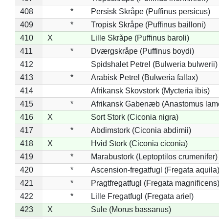
408
*
Persisk Skråpe (Puffinus persicus)
409
*
Tropisk Skråpe (Puffinus bailloni)
410
X
Lille Skråpe (Puffinus baroli)
411
*
Dværgskråpe (Puffinus boydi)
412
Spidshalet Petrel (Bulweria bulwerii)
413
*
Arabisk Petrel (Bulweria fallax)
414
Afrikansk Skovstork (Mycteria ibis)
415
*
Afrikansk Gabenæb (Anastomus lame
416
X
Sort Stork (Ciconia nigra)
417
*
Abdimstork (Ciconia abdimii)
418
X
Hvid Stork (Ciconia ciconia)
419
*
Marabustork (Leptoptilos crumenifer)
420
*
Ascension-fregatfugl (Fregata aquila
421
*
Pragtfregatfugl (Fregata magnificens
422
*
Lille Fregatfugl (Fregata ariel)
423
X
Sule (Morus bassanus)