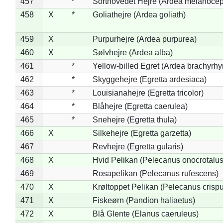
457
*
Sorthovedet Hejre (Ardea melanocep
458
X
*
Goliathejre (Ardea goliath)
459
X
Purpurhejre (Ardea purpurea)
460
X
Sølvhejre (Ardea alba)
461
*
Yellow-billed Egret (Ardea brachyrh
462
*
Skyggehejre (Egretta ardesiaca)
463
*
Louisianahejre (Egretta tricolor)
464
*
Blåhejre (Egretta caerulea)
465
*
Snehejre (Egretta thula)
466
X
Silkehejre (Egretta garzetta)
467
Revhejre (Egretta gularis)
468
X
Hvid Pelikan (Pelecanus onocrotalus
469
Rosapelikan (Pelecanus rufescens)
470
X
Krøltoppet Pelikan (Pelecanus crisp
471
X
Fiskeørn (Pandion haliaetus)
472
X
Blå Glente (Elanus caeruleus)