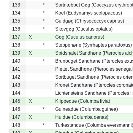
133
*
Sortnæbbet Gøg (Coccyzus erythrop
134
*
Koel (Eudynamys scolopaceus)
135
*
Guldgøg (Chrysococcyx caprius)
136
*
Skovgøg (Cuculus optatus)
137
X
Gøg (Cuculus canorus)
138
*
Steppehøne (Syrrhaptes paradoxus)
139
X
Spidshalet Sandhøne (Pterocles alch
140
*
Brunbuget Sandhøne (Pterocles exus
141
Plettet Sandhøne (Pterocles senegal
142
Sortbuget Sandhøne (Pterocles orient
143
Kronet Sandhøne (Pterocles coronat
144
Lichtensteins Sandhøne (Pterocles lic
145
X
Klippedue (Columba livia)
146
*
Guineadue (Columba guinea)
147
X
Huldue (Columba oenas)
148
*
Turkestandue (Columba eversmanni