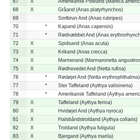
67
X
Amerikansk Pibeand (Mareca americ
68
X
Gråand (Anas platyrhynchos)
69
Sortbrun And (Anas rubripes)
70
*
Kapand (Anas capensis)
71
*
Rødnæbbet And (Anas erythrorhynch
72
X
Spidsand (Anas acuta)
73
X
Krikand (Anas crecca)
74
X
Marmorand (Marmaronetta angustirost
75
X
Rødhovedet And (Netta rufina)
76
*
Rødøjet And (Netta erythrophthalma)
77
*
Stor Taffeland (Aythya valisineria)
78
*
Amerikansk Taffeland (Aythya ameri
79
X
Taffeland (Aythya ferina)
80
X
Hvidøjet And (Aythya nyroca)
81
X
Halsbåndstroldand (Aythya collaris)
82
X
Troldand (Aythya fuligula)
83
X
Bjergand (Aythya marila)