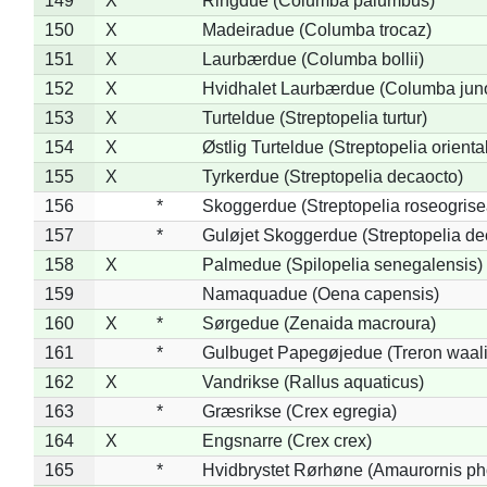
149
X
Ringdue (Columba palumbus)
150
X
Madeiradue (Columba trocaz)
151
X
Laurbærdue (Columba bollii)
152
X
Hvidhalet Laurbærdue (Columba jun
153
X
Turteldue (Streptopelia turtur)
154
X
Østlig Turteldue (Streptopelia oriental
155
X
Tyrkerdue (Streptopelia decaocto)
156
*
Skoggerdue (Streptopelia roseogrise
157
*
Guløjet Skoggerdue (Streptopelia de
158
X
Palmedue (Spilopelia senegalensis)
159
Namaquadue (Oena capensis)
160
X
*
Sørgedue (Zenaida macroura)
161
*
Gulbuget Papegøjedue (Treron waali
162
X
Vandrikse (Rallus aquaticus)
163
*
Græsrikse (Crex egregia)
164
X
Engsnarre (Crex crex)
165
*
Hvidbrystet Rørhøne (Amaurornis ph