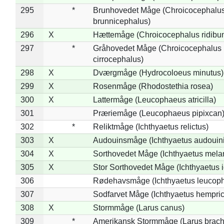
295
*
Brunhovedet Måge (Chroicocephalu
brunnicephalus)
296
X
Hættemåge (Chroicocephalus ridibu
297
*
Gråhovedet Måge (Chroicocephalus
cirrocephalus)
298
X
Dværgmåge (Hydrocoloeus minutus)
299
X
Rosenmåge (Rhodostethia rosea)
300
X
Lattermåge (Leucophaeus atricilla)
301
Præriemåge (Leucophaeus pipixcan
302
*
Reliktmåge (Ichthyaetus relictus)
303
X
Audouinsmåge (Ichthyaetus audouini
304
X
Sorthovedet Måge (Ichthyaetus mela
305
X
Stor Sorthovedet Måge (Ichthyaetus 
306
Rødehavsmåge (Ichthyaetus leucop
307
Sodfarvet Måge (Ichthyaetus hempric
308
X
Stormmåge (Larus canus)
309
*
Amerikansk Stormmåge (Larus brach