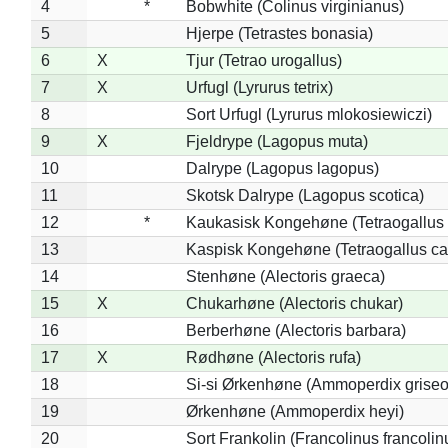
4
*
Bobwhite (Colinus virginianus)
5
Hjerpe (Tetrastes bonasia)
6
X
Tjur (Tetrao urogallus)
7
X
Urfugl (Lyrurus tetrix)
8
Sort Urfugl (Lyrurus mlokosiewiczi)
9
X
Fjeldrype (Lagopus muta)
10
Dalrype (Lagopus lagopus)
11
Skotsk Dalrype (Lagopus scotica)
12
*
Kaukasisk Kongehøne (Tetraogallus 
13
Kaspisk Kongehøne (Tetraogallus ca
14
Stenhøne (Alectoris graeca)
15
X
Chukarhøne (Alectoris chukar)
16
Berberhøne (Alectoris barbara)
17
X
Rødhøne (Alectoris rufa)
18
Si-si Ørkenhøne (Ammoperdix griseo
19
Ørkenhøne (Ammoperdix heyi)
20
Sort Frankolin (Francolinus francolin