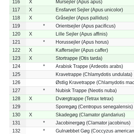
116
X
Mursejler (Apus apus)
117
X
Ensfarvet Sejler (Apus unicolor)
118
X
Gråsejler (Apus pallidus)
119
*
Orientsejler (Apus pacificus)
120
X
Lille Sejler (Apus affinis)
121
*
Horussejler (Apus horus)
122
X
Kaffersejler (Apus caffer)
123
X
Stortrappe (Otis tarda)
124
*
Arabisk Trappe (Ardeotis arabs)
125
Kravetrappe (Chlamydotis undulata)
126
Østlig Kravetrappe (Chlamydotis mac
127
*
Nubisk Trappe (Neotis nuba)
128
X
Dværgtrappe (Tetrax tetrax)
129
Sporegøg (Centropus senegalensis)
130
X
Skadegøg (Clamator glandarius)
131
*
Jacobinergøg (Clamator jacobinus)
132
*
Gulnæbbet Gøg (Coccyzus american