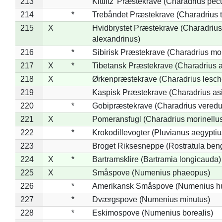
213
Kittlitz' Præstekrave (Charadrius pec
214
*
Trebåndet Præstekrave (Charadrius tr
215
X
Hvidbrystet Præstekrave (Charadrius
alexandrinus)
216
*
Sibirisk Præstekrave (Charadrius mo
217
X
*
Tibetansk Præstekrave (Charadrius at
218
X
Ørkenpræstekrave (Charadrius lesche
219
Kaspisk Præstekrave (Charadrius asi
220
*
Gobipræstekrave (Charadrius veredu
221
X
Pomeransfugl (Charadrius morinellu
222
*
Krokodillevogter (Pluvianus aegyptiu
223
Broget Riksesneppe (Rostratula ben
224
X
*
Bartramsklire (Bartramia longicauda)
225
X
Småspove (Numenius phaeopus)
226
*
Amerikansk Småspove (Numenius h
227
*
Dværgspove (Numenius minutus)
228
*
Eskimospove (Numenius borealis)