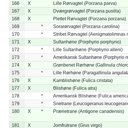
166
X
Lille Rørvagtel (Porzana parva)
167
X
Dværgrørvagtel (Porzana pusilla)
168
X
Plettet Rørvagtel (Porzana porzana)
169
*
Sorarørvagtel (Porzana carolina)
170
*
Stribet Rørvagtel (Aenigmatolimnas 
171
X
Sultanhøne (Porphyrio porphyrio)
172
*
Lille Sultanhøne (Porphyrio alleni)
173
*
Amerikansk Sultanhøne (Porphyrio m
174
X
Grønbenet Rørhøne (Gallinula chlor
175
*
Lille Rørhøne (Paragallinula angulat
176
X
Kamblishøne (Fulica cristata)
177
X
Blishøne (Fulica atra)
178
*
Amerikansk Blishøne (Fulica americ
179
*
Snetrane (Leucogeranus leucogeran
180
X
*
Prærietrane (Antigone canadensis)
181
X
Jomfrutrane (Grus virgo)