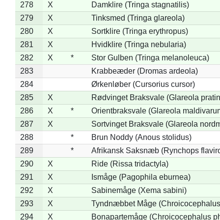
278
X
Damklire (Tringa stagnatilis)
279
X
Tinksmed (Tringa glareola)
280
X
Sortklire (Tringa erythropus)
281
X
Hvidklire (Tringa nebularia)
282
X
*
Stor Gulben (Tringa melanoleuca)
283
Krabbeæder (Dromas ardeola)
284
Ørkenløber (Cursorius cursor)
285
X
Rødvinget Braksvale (Glareola pratin
286
X
*
Orientbraksvale (Glareola maldivaru
287
X
Sortvinget Braksvale (Glareola nord
288
*
Brun Noddy (Anous stolidus)
289
*
Afrikansk Saksnæb (Rynchops flaviro
290
X
Ride (Rissa tridactyla)
291
X
Ismåge (Pagophila eburnea)
292
X
Sabinemåge (Xema sabini)
293
X
Tyndnæbbet Måge (Chroicocephalus
294
X
Bonapartemåge (Chroicocephalus ph