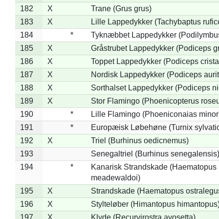
182
X
Trane (Grus grus)
183
X
Lille Lappedykker (Tachybaptus rufico
184
*
Tyknæbbet Lappedykker (Podilymbu
185
X
Gråstrubet Lappedykker (Podiceps g
186
X
Toppet Lappedykker (Podiceps crista
187
X
Nordisk Lappedykker (Podiceps aurit
188
X
Sorthalset Lappedykker (Podiceps nig
189
X
Stor Flamingo (Phoenicopterus rose
190
*
Lille Flamingo (Phoeniconaias minor
191
*
Europæisk Løbehøne (Turnix sylvati
192
X
Triel (Burhinus oedicnemus)
193
Senegaltriel (Burhinus senegalensis
194
*
Kanarisk Strandskade (Haematopus
meadewaldoi)
195
X
Strandskade (Haematopus ostralegu
196
X
Stylteløber (Himantopus himantopus
197
X
Klyde (Recurvirostra avosetta)