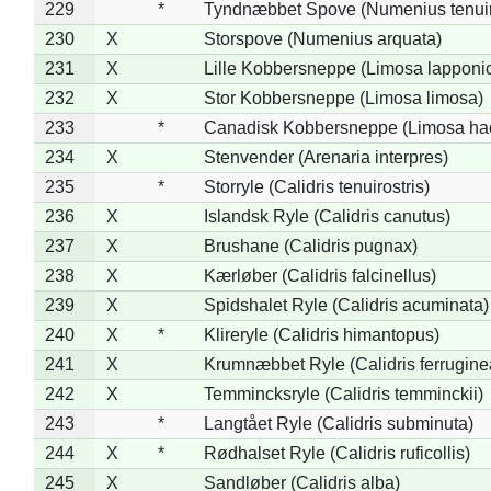
229
*
Tyndnæbbet Spove (Numenius tenuiro
230
X
Storspove (Numenius arquata)
231
X
Lille Kobbersneppe (Limosa lapponi
232
X
Stor Kobbersneppe (Limosa limosa)
233
*
Canadisk Kobbersneppe (Limosa ha
234
X
Stenvender (Arenaria interpres)
235
*
Storryle (Calidris tenuirostris)
236
X
Islandsk Ryle (Calidris canutus)
237
X
Brushane (Calidris pugnax)
238
X
Kærløber (Calidris falcinellus)
239
X
Spidshalet Ryle (Calidris acuminata)
240
X
*
Klireryle (Calidris himantopus)
241
X
Krumnæbbet Ryle (Calidris ferrugine
242
X
Temmincksryle (Calidris temminckii)
243
*
Langtået Ryle (Calidris subminuta)
244
X
*
Rødhalset Ryle (Calidris ruficollis)
245
X
Sandløber (Calidris alba)