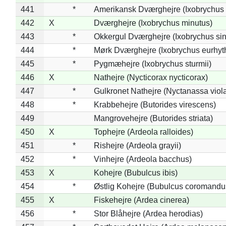
441
*
Amerikansk Dværghejre (Ixobrychus e
442
X
Dværghejre (Ixobrychus minutus)
443
*
Okkergul Dværghejre (Ixobrychus sin
444
*
Mørk Dværghejre (Ixobrychus eurhy
445
*
Pygmæhejre (Ixobrychus sturmii)
446
X
Nathejre (Nycticorax nycticorax)
447
*
Gulkronet Nathejre (Nyctanassa viol
448
*
Krabbehejre (Butorides virescens)
449
Mangrovehejre (Butorides striata)
450
X
Tophejre (Ardeola ralloides)
451
*
Rishejre (Ardeola grayii)
452
*
Vinhejre (Ardeola bacchus)
453
X
Kohejre (Bubulcus ibis)
454
*
Østlig Kohejre (Bubulcus coromandu
455
X
Fiskehejre (Ardea cinerea)
456
*
Stor Blåhejre (Ardea herodias)