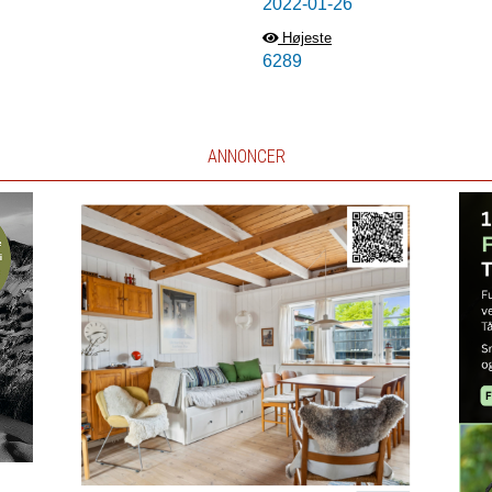
2022-01-26
Højeste
6289
ANNONCER