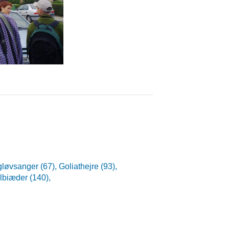
gløvsanger (67),
Goliathejre (93),
lbiæder (140),