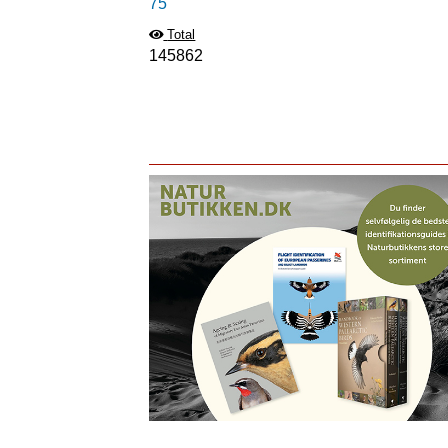
75
Total
145862