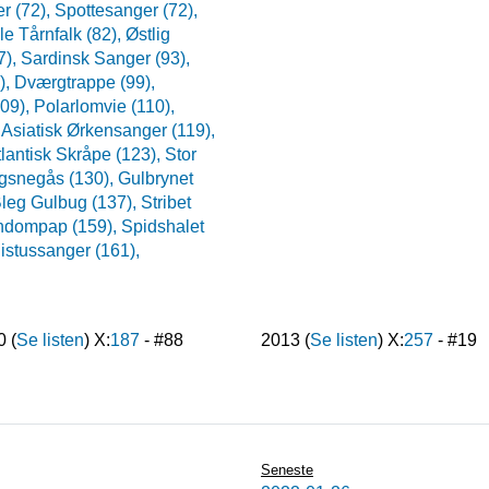
r (72),
Spottesanger (72),
lle Tårnfalk (82),
Østlig
7),
Sardinsk Sanger (93),
),
Dværgtrappe (99),
109),
Polarlomvie (110),
,
Asiatisk Ørkensanger (119),
tlantisk Skråpe (123),
Stor
gsnegås (130),
Gulbrynet
leg Gulbug (137),
Stribet
ndompap (159),
Spidshalet
istussanger (161),
0
(
Se listen
) X:
187
- #
88
2013
(
Se listen
) X:
257
- #
19
Seneste