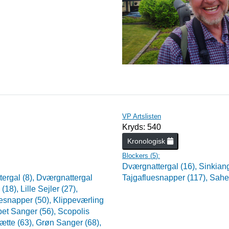
VP Artslisten
Kryds: 540
Kronologisk
Blockers (
5
):
Dværgnattergal (16),
Sinkian
ergal (8),
Dværgnattergal
Tajgafluesnapper (117),
Sahe
 (18),
Lille Sejler (27),
uesnapper (50),
Klippeværling
bet Sanger (56),
Scopolis
ætte (63),
Grøn Sanger (68),