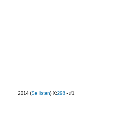
2014
(
Se listen
) X:
298
- #
1