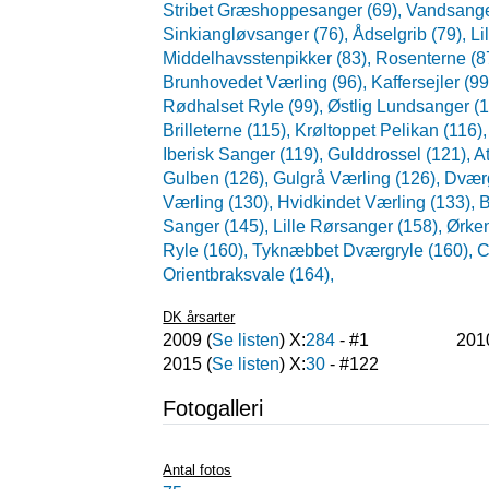
Stribet Græshoppesanger (69),
Vandsange
Sinkiangløvsanger (76),
Ådselgrib (79),
Li
Middelhavsstenpikker (83),
Rosenterne (8
Brunhovedet Værling (96),
Kaffersejler (99
Rødhalset Ryle (99),
Østlig Lundsanger (
Brilleterne (115),
Krøltoppet Pelikan (116)
Iberisk Sanger (119),
Gulddrossel (121),
A
Gulben (126),
Gulgrå Værling (126),
Dvær
Værling (130),
Hvidkindet Værling (133),
B
Sanger (145),
Lille Rørsanger (158),
Ørke
Ryle (160),
Tyknæbbet Dværgryle (160),
C
Orientbraksvale (164),
DK årsarter
2009
(
Se listen
) X:
284
- #
1
201
2015
(
Se listen
) X:
30
- #
122
Fotogalleri
Antal fotos