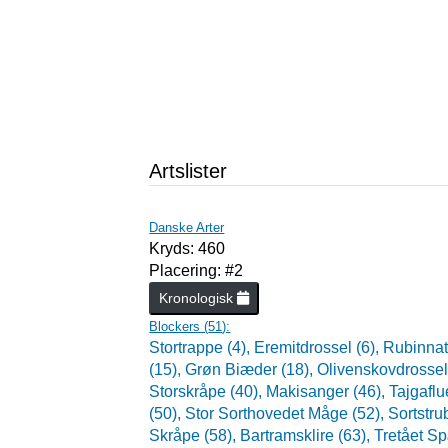
Artslister
Danske Arter
Kryds: 460
Placering: #2
Kronologisk
Blockers (
51
):
Stortrappe (4),
Eremitdrossel (6),
Rubinnatt
(15),
Grøn Biæder (18),
Olivenskovdrossel
Storskråpe (40),
Makisanger (46),
Tajgafl
(50),
Stor Sorthovedet Måge (52),
Sortstru
Skråpe (58),
Bartramsklire (63),
Tretået Sp