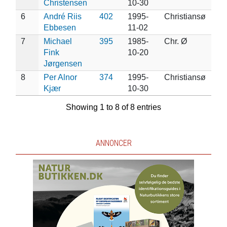
Christensen
10-30
6
André Riis
402
1995-
Christiansø
Ebbesen
11-02
7
Michael
395
1985-
Chr. Ø
Fink
10-20
Jørgensen
8
Per Alnor
374
1995-
Christiansø
Kjær
10-30
Showing 1 to 8 of 8 entries
ANNONCER