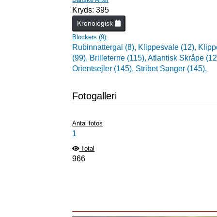
Kryds: 395
Kronologisk
Blockers (
9
):
Rubinnattergal (8),
Klippesvale (12),
Klipp
(99),
Brilleterne (115),
Atlantisk Skråpe (1
Orientsejler (145),
Stribet Sanger (145),
Fotogalleri
Antal fotos
1
Total
966