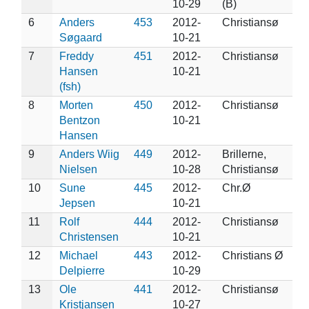
10-29
(B)
6
Anders
453
2012-
Christiansø
Søgaard
10-21
7
Freddy
451
2012-
Christiansø
Hansen
10-21
(fsh)
8
Morten
450
2012-
Christiansø
Bentzon
10-21
Hansen
9
Anders Wiig
449
2012-
Brillerne,
Nielsen
10-28
Christiansø
10
Sune
445
2012-
Chr.Ø
Jepsen
10-21
11
Rolf
444
2012-
Christiansø
Christensen
10-21
12
Michael
443
2012-
Christians Ø
Delpierre
10-29
13
Ole
441
2012-
Christiansø
Kristjansen
10-27