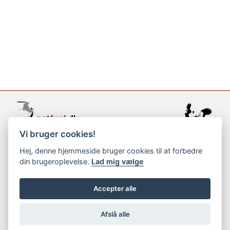
Vi bruger cookies!
support@netfugl.dk
Hej, denne hjemmeside bruger cookies til at forbedre
din brugeroplevelse.
Lad mig vælge
copyright © 2002-2023
Accepter alle
Afslå alle