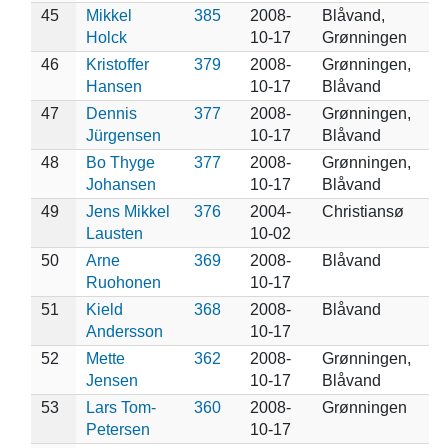
45
Mikkel
385
2008-
Blåvand,
Holck
10-17
Grønningen
46
Kristoffer
379
2008-
Grønningen,
Hansen
10-17
Blåvand
47
Dennis
377
2008-
Grønningen,
Jürgensen
10-17
Blåvand
48
Bo Thyge
377
2008-
Grønningen,
Johansen
10-17
Blåvand
49
Jens Mikkel
376
2004-
Christiansø
Lausten
10-02
50
Arne
369
2008-
Blåvand
Ruohonen
10-17
51
Kield
368
2008-
Blåvand
Andersson
10-17
52
Mette
362
2008-
Grønningen,
Jensen
10-17
Blåvand
53
Lars Tom-
360
2008-
Grønningen
Petersen
10-17