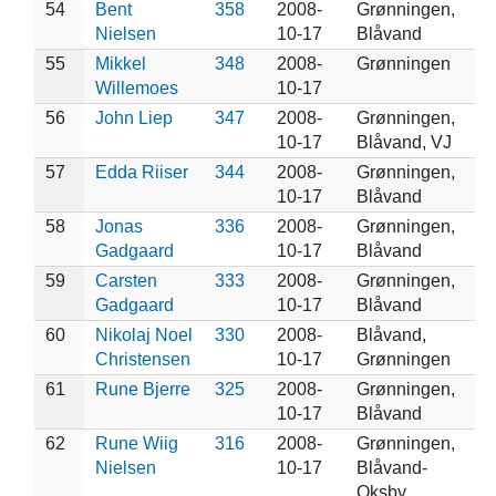
54
Bent
358
2008-
Grønningen,
Nielsen
10-17
Blåvand
55
Mikkel
348
2008-
Grønningen
Willemoes
10-17
56
John Liep
347
2008-
Grønningen,
10-17
Blåvand, VJ
57
Edda Riiser
344
2008-
Grønningen,
10-17
Blåvand
58
Jonas
336
2008-
Grønningen,
Gadgaard
10-17
Blåvand
59
Carsten
333
2008-
Grønningen,
Gadgaard
10-17
Blåvand
60
Nikolaj Noel
330
2008-
Blåvand,
Christensen
10-17
Grønningen
61
Rune Bjerre
325
2008-
Grønningen,
10-17
Blåvand
62
Rune Wiig
316
2008-
Grønningen,
Nielsen
10-17
Blåvand-
Oksby