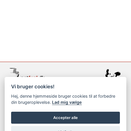
Vi bruger cookies!
support@netfugl.dk
Hej, denne hjemmeside bruger cookies til at forbedre
din brugeroplevelse.
Lad mig vælge
copyright © 2002-2023
Accepter alle