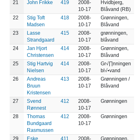
21
John Frikke
419
2008-
Hvidbjerg,
10-17
Blåvand (RB)
22
Stig Toft
418
2008-
Grønningen,
Madsen
10-17
Blåvand
23
Lasse
415
2008-
grønningen,
Strandgaard
10-17
blåvand
24
Jan Hjort
414
2008-
Grønningen,
Christensen
10-17
Blåvand
25
Stig Hartvig
414
2008-
Gr√∏nningen
Nielsen
10-17
bl√•vand
26
Andreas
413
2008-
Grønningen /
Bruun
10-17
Blåvand
Kristensen
27
Svend
412
2008-
Grønningen
Rønnest
10-17
28
Thomas
412
2008-
Grønningen
Bundgaard
10-17
Rasmussen
29
Eske
411
2008-
Grønningen,