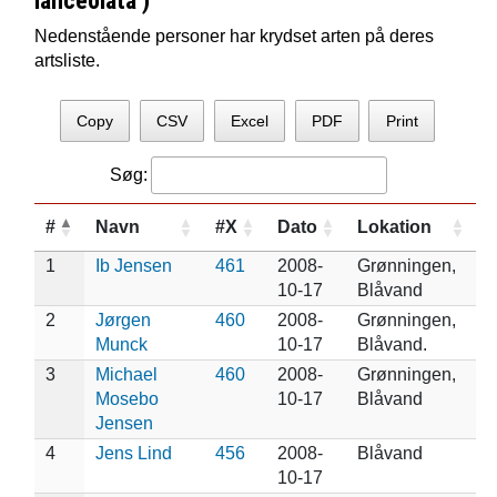
lanceolata )
Nedenstående personer har krydset arten på deres
artsliste.
Copy
CSV
Excel
PDF
Print
Søg:
#
Navn
#X
Dato
Lokation
1
Ib Jensen
461
2008-
Grønningen,
10-17
Blåvand
2
Jørgen
460
2008-
Grønningen,
Munck
10-17
Blåvand.
3
Michael
460
2008-
Grønningen,
Mosebo
10-17
Blåvand
Jensen
4
Jens Lind
456
2008-
Blåvand
10-17