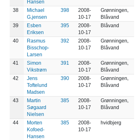
Hansen
38
Michael
398
2008-
Grønningen,
G.jensen
10-17
Blåvand
39
Esben
395
2008-
Blåvand
Eriksen
10-17
40
Rasmus
392
2008-
Grønningen,
Bisschop-
10-17
Blåvand
Larsen
41
Simon
391
2008-
Grønningen,
Vikstrøm
10-17
Blåvand
42
Jens
390
2008-
Grønningen,
Toftelund
10-17
Blåvand
Madsen
43
Martin
385
2008-
Grønningen,
Søgaard
10-17
Blåvand
Nielsen
44
Morten
385
2008-
hvidbjerg
Kofoed-
10-17
Hansen