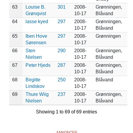
63
Louise B.
301
2008-
Grønningen,
Grønqvist
10-17
Blåvand
64
lasse kyed
297
2008-
Grønningen,
10-17
Blåvand
65
Iben Hove
297
2008-
Grønningen
Sørensen
10-17
66
Sten
290
2008-
Grønningen,
Nielsen
10-17
Blåvand
67
Peter Hjeds
287
2008-
Grønningen,
10-17
Blåvand
68
Birgitte
250
2008-
Blåvand
Lindskov
10-17
69
Thure Wiig
237
2008-
Grønningen,
Nielsen
10-17
Blåvand
Showing 1 to 69 of 69 entries
ANNONCER