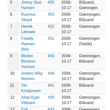
5
Jimmy Skat
455
2008-
Blåvand,
Hansen
10-17
Grøningen
6
Rasmus
453
2008-
Grønningen,
Strack
10-17
Blåvand
7
Henrik
452
2008-
Grønningen
Læssøe
10-17
8
Freddy
451
2008-
Grønningen
Hansen
10-17
(Varde)
(fsh)
9
Morten
450
2008-
Grønningen,
Bentzon
10-17
Blåvand
Hansen
10
Anders Wiig
449
2008-
Grønningen,
Nielsen
10-17
Blåvand
11
Ole
441
2008-
Blåvand
Kristjansen
10-17
12
Allan Kjær
435
2008-
Grønningen,
Villesen
10-17
Blåvand
13
Erik
433
2008-
Grønningen