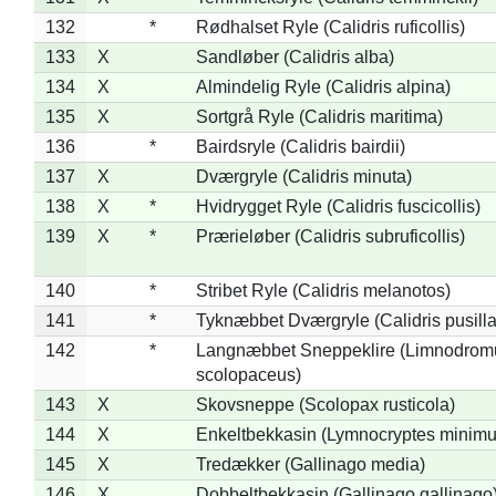
132
*
Rødhalset Ryle (Calidris ruficollis)
133
X
Sandløber (Calidris alba)
134
X
Almindelig Ryle (Calidris alpina)
135
X
Sortgrå Ryle (Calidris maritima)
136
*
Bairdsryle (Calidris bairdii)
137
X
Dværgryle (Calidris minuta)
138
X
*
Hvidrygget Ryle (Calidris fuscicollis)
139
X
*
Prærieløber (Calidris subruficollis)
140
*
Stribet Ryle (Calidris melanotos)
141
*
Tyknæbbet Dværgryle (Calidris pusilla
142
*
Langnæbbet Sneppeklire (Limnodrom
scolopaceus)
143
X
Skovsneppe (Scolopax rusticola)
144
X
Enkeltbekkasin (Lymnocryptes minimu
145
X
Tredækker (Gallinago media)
146
X
Dobbeltbekkasin (Gallinago gallinago