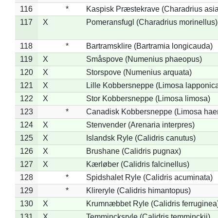
116
*
Kaspisk Præstekrave (Charadrius asia
117
X
Pomeransfugl (Charadrius morinellus)
118
*
Bartramsklire (Bartramia longicauda)
119
X
Småspove (Numenius phaeopus)
120
X
Storspove (Numenius arquata)
121
X
Lille Kobbersneppe (Limosa lapponic
122
X
Stor Kobbersneppe (Limosa limosa)
123
*
Canadisk Kobbersneppe (Limosa hae
124
X
Stenvender (Arenaria interpres)
125
X
Islandsk Ryle (Calidris canutus)
126
X
Brushane (Calidris pugnax)
127
X
Kærløber (Calidris falcinellus)
128
*
Spidshalet Ryle (Calidris acuminata)
129
*
Klireryle (Calidris himantopus)
130
X
Krumnæbbet Ryle (Calidris ferruginea
131
X
Temmincksryle (Calidris temminckii)