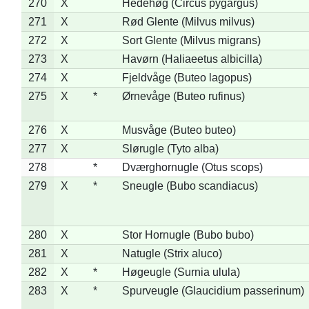
270
X
Hedehøg (Circus pygargus)
271
X
Rød Glente (Milvus milvus)
272
X
Sort Glente (Milvus migrans)
273
X
Havørn (Haliaeetus albicilla)
274
X
Fjeldvåge (Buteo lagopus)
275
X
*
Ørnevåge (Buteo rufinus)
276
X
Musvåge (Buteo buteo)
277
X
Slørugle (Tyto alba)
278
*
Dværghornugle (Otus scops)
279
X
*
Sneugle (Bubo scandiacus)
280
X
Stor Hornugle (Bubo bubo)
281
X
Natugle (Strix aluco)
282
X
*
Høgeugle (Surnia ulula)
283
X
*
Spurveugle (Glaucidium passerinum)