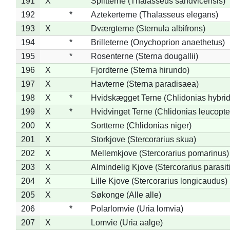
191
X
Splitterne (Thalasseus sandvicensis)
192
*
Aztekerterne (Thalasseus elegans)
193
X
Dværgterne (Sternula albifrons)
194
*
Brilleterne (Onychoprion anaethetus)
195
*
Rosenterne (Sterna dougallii)
196
X
Fjordterne (Sterna hirundo)
197
X
Havterne (Sterna paradisaea)
198
X
*
Hvidskægget Terne (Chlidonias hybrid
199
X
*
Hvidvinget Terne (Chlidonias leucopte
200
X
Sortterne (Chlidonias niger)
201
X
Storkjove (Stercorarius skua)
202
X
Mellemkjove (Stercorarius pomarinus)
203
X
Almindelig Kjove (Stercorarius parasit
204
X
Lille Kjove (Stercorarius longicaudus)
205
X
Søkonge (Alle alle)
206
*
Polarlomvie (Uria lomvia)
207
X
Lomvie (Uria aalge)