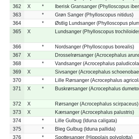
362
X
*
Iberisk Gransanger (Phylloscopus iber
363
*
Grøn Sanger (Phylloscopus nitidus)
364
*
Østlig Lundsanger (Phylloscopus plum
365
X
Lundsanger (Phylloscopus trochiloide
366
*
Nordsanger (Phylloscopus borealis)
367
X
Drosselrørsanger (Acrocephalus arun
368
*
Vandsanger (Acrocephalus paludicola
369
X
Sivsanger (Acrocephalus schoenobae
370
*
Lille Rørsanger (Acrocephalus agricol
371
X
*
Buskrørsanger (Acrocephalus dumeto
372
X
Rørsanger (Acrocephalus scirpaceus)
373
X
Kærsanger (Acrocephalus palustris)
374
*
Lille Gulbug (Iduna caligata)
375
*
Bleg Gulbug (Iduna pallida)
376
*
Spottesanger (Hippolais polyglotta)