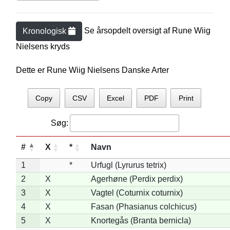
Se årsopdelt oversigt af
Rune Wiig
Kronologisk
Nielsen
s kryds
Dette er Rune Wiig Nielsens Danske Arter
Copy
CSV
Excel
PDF
Print
Søg:
#
X
*
Navn
1
*
Urfugl (Lyrurus tetrix)
2
X
Agerhøne (Perdix perdix)
3
X
Vagtel (Coturnix coturnix)
4
X
Fasan (Phasianus colchicus)
5
X
Knortegås (Branta bernicla)