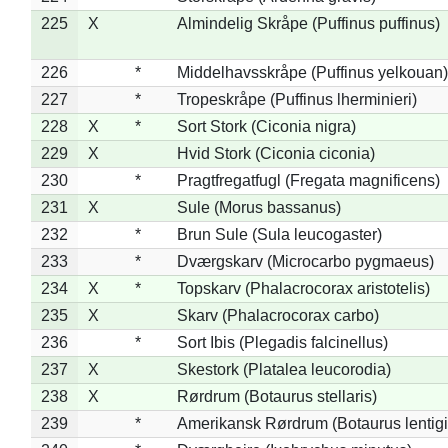
225
X
Almindelig Skråpe (Puffinus puffinus)
226
*
Middelhavsskråpe (Puffinus yelkouan)
227
*
Tropeskråpe (Puffinus lherminieri)
228
X
*
Sort Stork (Ciconia nigra)
229
X
Hvid Stork (Ciconia ciconia)
230
*
Pragtfregatfugl (Fregata magnificens)
231
X
Sule (Morus bassanus)
232
*
Brun Sule (Sula leucogaster)
233
*
Dværgskarv (Microcarbo pygmaeus)
234
X
*
Topskarv (Phalacrocorax aristotelis)
235
X
Skarv (Phalacrocorax carbo)
236
*
Sort Ibis (Plegadis falcinellus)
237
X
Skestork (Platalea leucorodia)
238
X
Rørdrum (Botaurus stellaris)
239
*
Amerikansk Rørdrum (Botaurus lentig