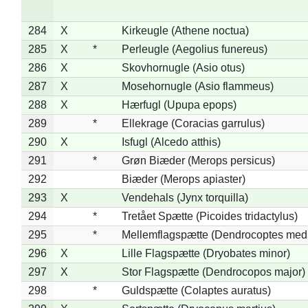
284
X
Kirkeugle (Athene noctua)
285
X
*
Perleugle (Aegolius funereus)
286
X
Skovhornugle (Asio otus)
287
X
Mosehornugle (Asio flammeus)
288
X
Hærfugl (Upupa epops)
289
*
Ellekrage (Coracias garrulus)
290
X
Isfugl (Alcedo atthis)
291
*
Grøn Biæder (Merops persicus)
292
Biæder (Merops apiaster)
293
X
Vendehals (Jynx torquilla)
294
*
Tretået Spætte (Picoides tridactylus)
295
*
Mellemflagspætte (Dendrocoptes med
296
X
Lille Flagspætte (Dryobates minor)
297
X
Stor Flagspætte (Dendrocopos major)
298
*
Guldspætte (Colaptes auratus)