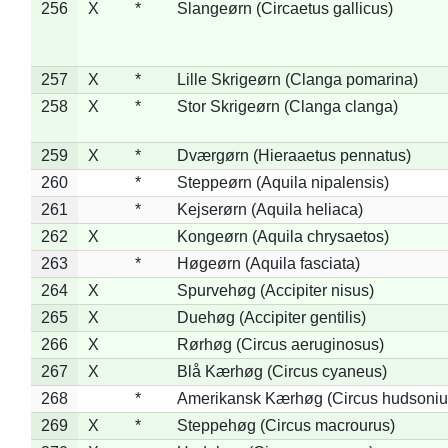
256
X
*
Slangeørn (Circaetus gallicus)
257
X
*
Lille Skrigeørn (Clanga pomarina)
258
X
*
Stor Skrigeørn (Clanga clanga)
259
X
*
Dværgørn (Hieraaetus pennatus)
260
*
Steppeørn (Aquila nipalensis)
261
*
Kejserørn (Aquila heliaca)
262
X
Kongeørn (Aquila chrysaetos)
263
*
Høgeørn (Aquila fasciata)
264
X
Spurvehøg (Accipiter nisus)
265
X
Duehøg (Accipiter gentilis)
266
X
Rørhøg (Circus aeruginosus)
267
X
Blå Kærhøg (Circus cyaneus)
268
*
Amerikansk Kærhøg (Circus hudsoniu
269
X
*
Steppehøg (Circus macrourus)