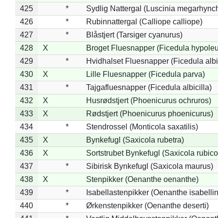
425
*
Sydlig Nattergal (Luscinia megarhync
426
*
Rubinnattergal (Calliope calliope)
427
*
Blåstjert (Tarsiger cyanurus)
428
X
Broget Fluesnapper (Ficedula hypole
429
*
Hvidhalset Fluesnapper (Ficedula albic
430
X
Lille Fluesnapper (Ficedula parva)
431
*
Tajgafluesnapper (Ficedula albicilla)
432
X
Husrødstjert (Phoenicurus ochruros)
433
X
Rødstjert (Phoenicurus phoenicurus)
434
*
Stendrossel (Monticola saxatilis)
435
X
Bynkefugl (Saxicola rubetra)
436
X
Sortstrubet Bynkefugl (Saxicola rubico
437
*
Sibirisk Bynkefugl (Saxicola maurus)
438
X
Stenpikker (Oenanthe oenanthe)
439
*
Isabellastenpikker (Oenanthe isabelli
440
*
Ørkenstenpikker (Oenanthe deserti)