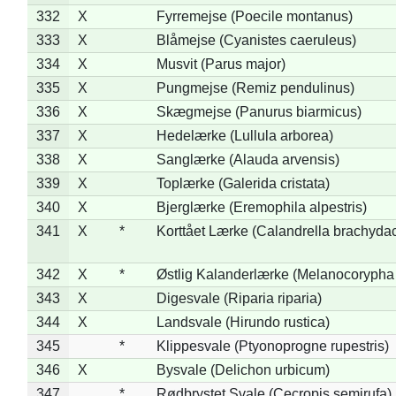
332
X
Fyrremejse (Poecile montanus)
333
X
Blåmejse (Cyanistes caeruleus)
334
X
Musvit (Parus major)
335
X
Pungmejse (Remiz pendulinus)
336
X
Skægmejse (Panurus biarmicus)
337
X
Hedelærke (Lullula arborea)
338
X
Sanglærke (Alauda arvensis)
339
X
Toplærke (Galerida cristata)
340
X
Bjerglærke (Eremophila alpestris)
341
X
*
Korttået Lærke (Calandrella brachydac
342
X
*
Østlig Kalanderlærke (Melanocorypha
343
X
Digesvale (Riparia riparia)
344
X
Landsvale (Hirundo rustica)
345
*
Klippesvale (Ptyonoprogne rupestris)
346
X
Bysvale (Delichon urbicum)
347
*
Rødbrystet Svale (Cecropis semirufa)