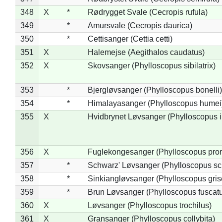
348
X
*
Rødrygget Svale (Cecropis rufula)
349
*
Amursvale (Cecropis daurica)
350
*
Cettisanger (Cettia cetti)
351
X
Halemejse (Aegithalos caudatus)
352
X
Skovsanger (Phylloscopus sibilatrix)
353
*
Bjergløvsanger (Phylloscopus bonelli)
354
*
Himalayasanger (Phylloscopus humei
355
X
Hvidbrynet Løvsanger (Phylloscopus i
356
X
Fuglekongesanger (Phylloscopus pror
357
*
Schwarz' Løvsanger (Phylloscopus sc
358
*
Sinkiangløvsanger (Phylloscopus gris
359
*
Brun Løvsanger (Phylloscopus fuscat
360
X
Løvsanger (Phylloscopus trochilus)
361
X
Gransanger (Phylloscopus collybita)