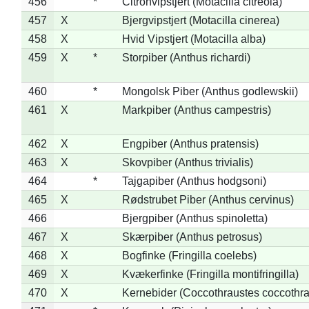
456
*
Citronvipstjert (Motacilla citreola)
457
X
Bjergvipstjert (Motacilla cinerea)
458
X
Hvid Vipstjert (Motacilla alba)
459
X
*
Storpiber (Anthus richardi)
460
*
Mongolsk Piber (Anthus godlewskii)
461
X
Markpiber (Anthus campestris)
462
X
Engpiber (Anthus pratensis)
463
X
Skovpiber (Anthus trivialis)
464
*
Tajgapiber (Anthus hodgsoni)
465
X
Rødstrubet Piber (Anthus cervinus)
466
Bjergpiber (Anthus spinoletta)
467
X
Skærpiber (Anthus petrosus)
468
X
Bogfinke (Fringilla coelebs)
469
X
Kvækerfinke (Fringilla montifringilla)
470
X
Kernebider (Coccothraustes coccothra