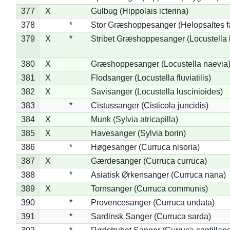
377
X
Gulbug (Hippolais icterina)
378
*
Stor Græshoppesanger (Helopsaltes fa
379
X
*
Stribet Græshoppesanger (Locustella 
380
X
Græshoppesanger (Locustella naevia
381
X
Flodsanger (Locustella fluviatilis)
382
X
Savisanger (Locustella luscinioides)
383
*
Cistussanger (Cisticola juncidis)
384
X
Munk (Sylvia atricapilla)
385
X
Havesanger (Sylvia borin)
386
*
Høgesanger (Curruca nisoria)
387
X
Gærdesanger (Curruca curruca)
388
*
Asiatisk Ørkensanger (Curruca nana)
389
X
Tornsanger (Curruca communis)
390
*
Provencesanger (Curruca undata)
391
*
Sardinsk Sanger (Curruca sarda)