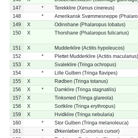
147
*
Terekklire (Xenus cinereus)
148
*
Amerikansk Svømmesneppe (Phalaropu
149
X
Odinshane (Phalaropus lobatus)
150
X
Thorshane (Phalaropus fulicarius)
151
X
Mudderklire (Actitis hypoleucos)
152
*
Plettet Mudderklire (Actitis macularius
153
X
Svaleklire (Tringa ochropus)
154
*
Lille Gulben (Tringa flavipes)
155
X
Rødben (Tringa totanus)
156
X
*
Damklire (Tringa stagnatilis)
157
X
Tinksmed (Tringa glareola)
158
X
Sortklire (Tringa erythropus)
159
X
Hvidklire (Tringa nebularia)
160
*
Stor Gulben (Tringa melanoleuca)
161
*
Ørkenløber (Cursorius cursor)