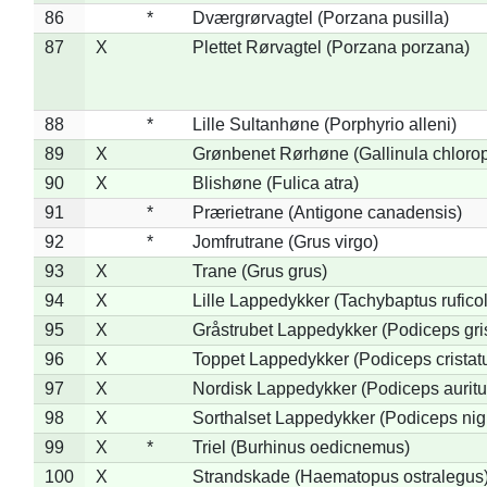
86
*
Dværgrørvagtel (Porzana pusilla)
87
X
Plettet Rørvagtel (Porzana porzana)
88
*
Lille Sultanhøne (Porphyrio alleni)
89
X
Grønbenet Rørhøne (Gallinula chloro
90
X
Blishøne (Fulica atra)
91
*
Prærietrane (Antigone canadensis)
92
*
Jomfrutrane (Grus virgo)
93
X
Trane (Grus grus)
94
X
Lille Lappedykker (Tachybaptus ruficol
95
X
Gråstrubet Lappedykker (Podiceps gr
96
X
Toppet Lappedykker (Podiceps cristat
97
X
Nordisk Lappedykker (Podiceps auritu
98
X
Sorthalset Lappedykker (Podiceps nigri
99
X
*
Triel (Burhinus oedicnemus)
100
X
Strandskade (Haematopus ostralegus