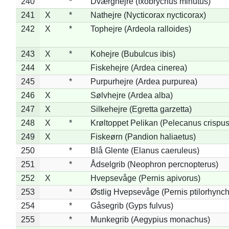
240
*
Dværghejre (Ixobrychus minutus)
241
X
*
Nathejre (Nycticorax nycticorax)
242
X
*
Tophejre (Ardeola ralloides)
243
X
*
Kohejre (Bubulcus ibis)
244
X
Fiskehejre (Ardea cinerea)
245
*
Purpurhejre (Ardea purpurea)
246
X
Sølvhejre (Ardea alba)
247
X
Silkehejre (Egretta garzetta)
248
X
*
Krøltoppet Pelikan (Pelecanus crispus
249
X
Fiskeørn (Pandion haliaetus)
250
*
Blå Glente (Elanus caeruleus)
251
*
Ådselgrib (Neophron percnopterus)
252
X
Hvepsevåge (Pernis apivorus)
253
*
Østlig Hvepsevåge (Pernis ptilorhync
254
*
Gåsegrib (Gyps fulvus)
255
*
Munkegrib (Aegypius monachus)