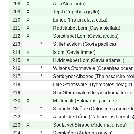
208
X
Alk (Alca torda)
209
X
Tejst (Cepphus grylle)
210
X
Lunde (Fratercula arctica)
211
X
Rødstrubet Lom (Gavia stellata)
212
X
Sortstrubet Lom (Gavia arctica)
213
*
Stillehavslom (Gavia pacifica)
214
X
Islom (Gavia immer)
215
X
Hvidnæbbet Lom (Gavia adamsii)
216
*
Wilsons Stormsvale (Oceanites ocean
217
*
Sortbrynet Albatros (Thalassarche me
218
Lille Stormsvale (Hydrobates pelagicu
219
Stor Stormsvale (Oceanodroma leuco
220
X
Mallemuk (Fulmarus glacialis)
221
*
Scopolis Skråpe (Calonectris diomed
222
*
Atlantisk Skråpe (Calonectris borealis
223
X
Sodfarvet Skråpe (Ardenna grisea)
224
*
Storskråpe (Ardenna gravis)