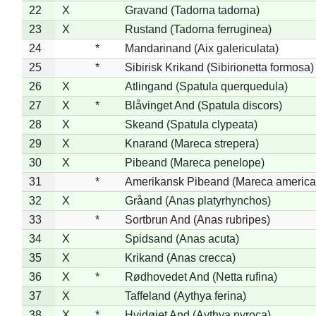
22
X
Gravand (Tadorna tadorna)
23
X
Rustand (Tadorna ferruginea)
24
*
Mandarinand (Aix galericulata)
25
*
Sibirisk Krikand (Sibirionetta formosa)
26
X
Atlingand (Spatula querquedula)
27
X
*
Blåvinget And (Spatula discors)
28
X
Skeand (Spatula clypeata)
29
X
Knarand (Mareca strepera)
30
X
Pibeand (Mareca penelope)
31
*
Amerikansk Pibeand (Mareca america
32
X
Gråand (Anas platyrhynchos)
33
*
Sortbrun And (Anas rubripes)
34
X
Spidsand (Anas acuta)
35
X
Krikand (Anas crecca)
36
X
*
Rødhovedet And (Netta rufina)
37
X
Taffeland (Aythya ferina)
38
X
*
Hvidøjet And (Aythya nyroca)