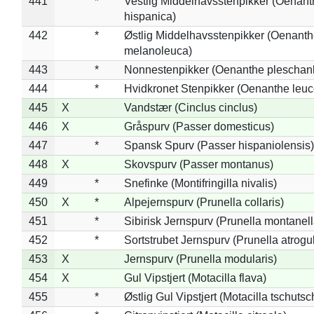
441
*
Vestlig Middelhavsstenpikker (Oenant
hispanica)
442
*
Østlig Middelhavsstenpikker (Oenant
melanoleuca)
443
*
Nonnestenpikker (Oenanthe pleschan
444
*
Hvidkronet Stenpikker (Oenanthe leu
445
X
Vandstær (Cinclus cinclus)
446
X
Gråspurv (Passer domesticus)
447
*
Spansk Spurv (Passer hispaniolensis)
448
X
Skovspurv (Passer montanus)
449
*
Snefinke (Montifringilla nivalis)
450
X
*
Alpejernspurv (Prunella collaris)
451
*
Sibirisk Jernspurv (Prunella montanell
452
*
Sortstrubet Jernspurv (Prunella atrogul
453
X
Jernspurv (Prunella modularis)
454
X
Gul Vipstjert (Motacilla flava)
455
*
Østlig Gul Vipstjert (Motacilla tschuts