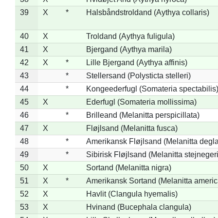
39
X
*
Halsbåndstroldand (Aythya collaris)
40
X
Troldand (Aythya fuligula)
41
X
Bjergand (Aythya marila)
42
X
*
Lille Bjergand (Aythya affinis)
43
*
Stellersand (Polysticta stelleri)
44
*
Kongeederfugl (Somateria spectabilis
45
X
Ederfugl (Somateria mollissima)
46
*
Brilleand (Melanitta perspicillata)
47
X
Fløjlsand (Melanitta fusca)
48
*
Amerikansk Fløjlsand (Melanitta degla
49
*
Sibirisk Fløjlsand (Melanitta stejnegeri
50
X
Sortand (Melanitta nigra)
51
X
*
Amerikansk Sortand (Melanitta ameri
52
X
Havlit (Clangula hyemalis)
53
X
Hvinand (Bucephala clangula)