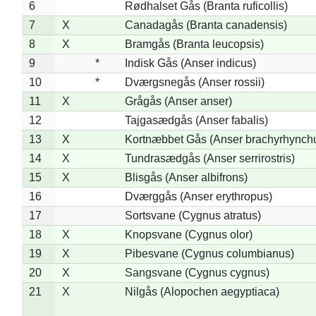
6
Rødhalset Gås (Branta ruficollis)
7
X
Canadagås (Branta canadensis)
8
X
Bramgås (Branta leucopsis)
9
*
Indisk Gås (Anser indicus)
10
*
Dværgsnegås (Anser rossii)
11
X
Grågås (Anser anser)
12
Tajgasædgås (Anser fabalis)
13
X
Kortnæbbet Gås (Anser brachyrhynch
14
X
Tundrasædgås (Anser serrirostris)
15
X
Blisgås (Anser albifrons)
16
Dværggås (Anser erythropus)
17
Sortsvane (Cygnus atratus)
18
X
Knopsvane (Cygnus olor)
19
X
Pibesvane (Cygnus columbianus)
20
X
Sangsvane (Cygnus cygnus)
21
X
Nilgås (Alopochen aegyptiaca)