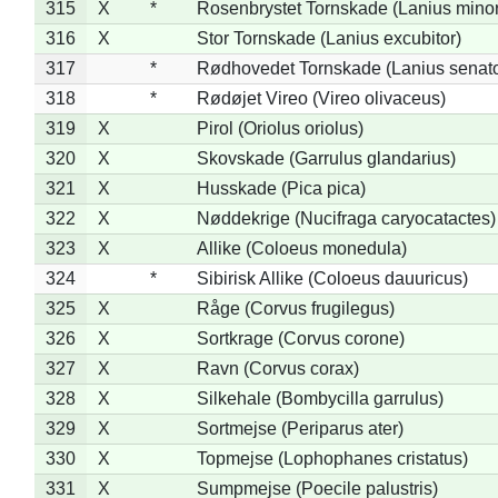
315
X
*
Rosenbrystet Tornskade (Lanius minor
316
X
Stor Tornskade (Lanius excubitor)
317
*
Rødhovedet Tornskade (Lanius senato
318
*
Rødøjet Vireo (Vireo olivaceus)
319
X
Pirol (Oriolus oriolus)
320
X
Skovskade (Garrulus glandarius)
321
X
Husskade (Pica pica)
322
X
Nøddekrige (Nucifraga caryocatactes)
323
X
Allike (Coloeus monedula)
324
*
Sibirisk Allike (Coloeus dauuricus)
325
X
Råge (Corvus frugilegus)
326
X
Sortkrage (Corvus corone)
327
X
Ravn (Corvus corax)
328
X
Silkehale (Bombycilla garrulus)
329
X
Sortmejse (Periparus ater)
330
X
Topmejse (Lophophanes cristatus)
331
X
Sumpmejse (Poecile palustris)