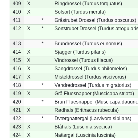
409
X
Ringdrossel (Turdus torquatus)
410
X
Solsort (Turdus merula)
411
*
Gråstrubet Drossel (Turdus obscurus)
412
X
*
Sortstrubet Drossel (Turdus atrogularis
413
*
Brundrossel (Turdus eunomus)
414
X
Sjagger (Turdus pilaris)
415
X
Vindrossel (Turdus iliacus)
416
X
Sangdrossel (Turdus philomelos)
417
X
Misteldrossel (Turdus viscivorus)
418
*
Vandredrossel (Turdus migratorius)
419
X
Grå Fluesnapper (Muscicapa striata)
420
*
Brun Fluesnapper (Muscicapa dauuric
421
X
Rødhals (Erithacus rubecula)
422
*
Dværgnattergal (Larvivora sibilans)
423
X
Blåhals (Luscinia svecica)
424
X
Nattergal (Luscinia luscinia)