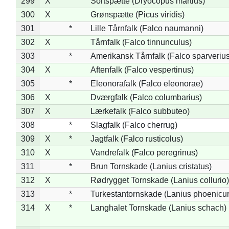
299
X
Sortspætte (Dryocopus martius)
300
X
Grønspætte (Picus viridis)
301
*
Lille Tårnfalk (Falco naumanni)
302
X
Tårnfalk (Falco tinnunculus)
303
*
Amerikansk Tårnfalk (Falco sparverius
304
X
Aftenfalk (Falco vespertinus)
305
*
Eleonorafalk (Falco eleonorae)
306
X
Dværgfalk (Falco columbarius)
307
X
Lærkefalk (Falco subbuteo)
308
*
Slagfalk (Falco cherrug)
309
X
*
Jagtfalk (Falco rusticolus)
310
X
Vandrefalk (Falco peregrinus)
311
*
Brun Tornskade (Lanius cristatus)
312
X
Rødrygget Tornskade (Lanius collurio)
313
*
Turkestantornskade (Lanius phoenicur
314
X
*
Langhalet Tornskade (Lanius schach)