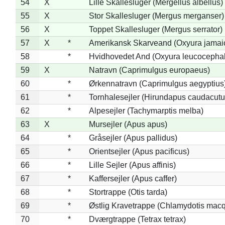
54
X
Lille Skallesluger (Mergellus albellus)
55
X
Stor Skallesluger (Mergus merganser)
56
X
Toppet Skallesluger (Mergus serrator)
57
X
*
Amerikansk Skarveand (Oxyura jamai
58
*
Hvidhovedet And (Oxyura leucocepha
59
X
Natravn (Caprimulgus europaeus)
60
*
Ørkennatravn (Caprimulgus aegyptius
61
*
Tornhalesejler (Hirundapus caudacutu
62
*
Alpesejler (Tachymarptis melba)
63
X
Mursejler (Apus apus)
64
*
Gråsejler (Apus pallidus)
65
*
Orientsejler (Apus pacificus)
66
*
Lille Sejler (Apus affinis)
67
*
Kaffersejler (Apus caffer)
68
*
Stortrappe (Otis tarda)
69
*
Østlig Kravetrappe (Chlamydotis macq
70
*
Dværgtrappe (Tetrax tetrax)