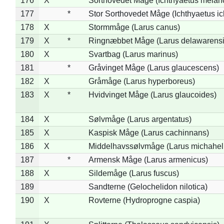
176
X
Sorthovedet Måge (Ichthyaetus melan
177
*
Stor Sorthovedet Måge (Ichthyaetus ic
178
X
Stormmåge (Larus canus)
179
X
*
Ringnæbbet Måge (Larus delawarensi
180
X
Svartbag (Larus marinus)
181
*
Gråvinget Måge (Larus glaucescens)
182
X
Gråmåge (Larus hyperboreus)
183
X
*
Hvidvinget Måge (Larus glaucoides)
184
X
Sølvmåge (Larus argentatus)
185
X
Kaspisk Måge (Larus cachinnans)
186
X
Middelhavssølvmåge (Larus michahell
187
*
Armensk Måge (Larus armenicus)
188
X
Sildemåge (Larus fuscus)
189
Sandterne (Gelochelidon nilotica)
190
X
Rovterne (Hydroprogne caspia)