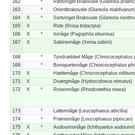
162
*
Rødvinget Braksvale (Glareola pratinc
163
*
Orientbraksvale (Glareola maldivarum
164
X
*
Sortvinget Braksvale (Glareola nordm
165
X
Ride (Rissa tridactyla)
166
X
*
Ismåge (Pagophila eburnea)
167
X
Sabinemåge (Xema sabini)
168
*
Tyndnæbbet Måge (Chroicocephalus 
169
*
Bonapartemåge (Chroicocephalus phil
170
X
Hættemåge (Chroicocephalus ridibun
171
X
Dværgmåge (Hydrocoloeus minutus)
172
X
*
Rosenmåge (Rhodostethia rosea)
173
*
Lattermåge (Leucophaeus atricilla)
174
*
Præriemåge (Leucophaeus pipixcan)
175
X
*
Audouinsmåge (Ichthyaetus audouinii