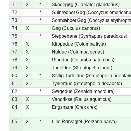
71
X
*
Skadegøg (Clamator glandarius)
72
*
Gulnæbbet Gøg (Coccyzus americanu
73
*
Sortnæbbet Gøg (Coccyzus erythropt
74
X
Gøg (Cuculus canorus)
75
*
Steppehøne (Syrrhaptes paradoxus)
76
X
Klippedue (Columba livia)
77
X
Huldue (Columba oenas)
78
X
Ringdue (Columba palumbus)
79
X
Turteldue (Streptopelia turtur)
80
X
*
Østlig Turteldue (Streptopelia orientali
81
X
Tyrkerdue (Streptopelia decaocto)
82
*
Sørgedue (Zenaida macroura)
83
X
Vandrikse (Rallus aquaticus)
84
X
Engsnarre (Crex crex)
85
X
*
Lille Rørvagtel (Porzana parva)