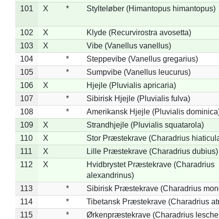
101
X
*
Stylteløber (Himantopus himantopus)
102
X
Klyde (Recurvirostra avosetta)
103
X
Vibe (Vanellus vanellus)
104
*
Steppevibe (Vanellus gregarius)
105
*
Sumpvibe (Vanellus leucurus)
106
X
Hjejle (Pluvialis apricaria)
107
*
Sibirisk Hjejle (Pluvialis fulva)
108
*
Amerikansk Hjejle (Pluvialis dominica
109
X
Strandhjejle (Pluvialis squatarola)
110
X
Stor Præstekrave (Charadrius hiaticul
111
X
Lille Præstekrave (Charadrius dubius)
112
X
Hvidbrystet Præstekrave (Charadrius
alexandrinus)
113
*
Sibirisk Præstekrave (Charadrius mon
114
*
Tibetansk Præstekrave (Charadrius atr
115
*
Ørkenpræstekrave (Charadrius leschen