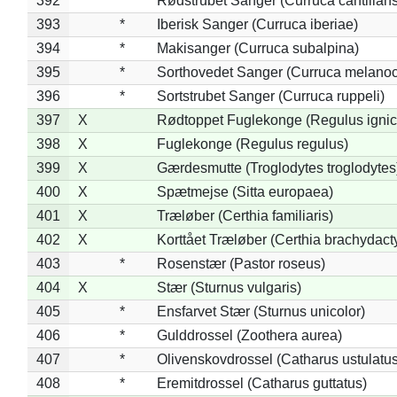
392
*
Rødstrubet Sanger (Curruca cantillans
393
*
Iberisk Sanger (Curruca iberiae)
394
*
Makisanger (Curruca subalpina)
395
*
Sorthovedet Sanger (Curruca melano
396
*
Sortstrubet Sanger (Curruca ruppeli)
397
X
Rødtoppet Fuglekonge (Regulus ignica
398
X
Fuglekonge (Regulus regulus)
399
X
Gærdesmutte (Troglodytes troglodytes
400
X
Spætmejse (Sitta europaea)
401
X
Træløber (Certhia familiaris)
402
X
Korttået Træløber (Certhia brachydact
403
*
Rosenstær (Pastor roseus)
404
X
Stær (Sturnus vulgaris)
405
*
Ensfarvet Stær (Sturnus unicolor)
406
*
Gulddrossel (Zoothera aurea)
407
*
Olivenskovdrossel (Catharus ustulatus
408
*
Eremitdrossel (Catharus guttatus)