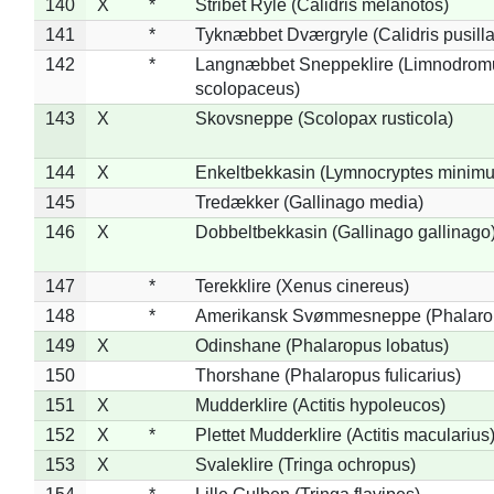
140
X
*
Stribet Ryle (Calidris melanotos)
141
*
Tyknæbbet Dværgryle (Calidris pusilla
142
*
Langnæbbet Sneppeklire (Limnodrom
scolopaceus)
143
X
Skovsneppe (Scolopax rusticola)
144
X
Enkeltbekkasin (Lymnocryptes minimu
145
Tredækker (Gallinago media)
146
X
Dobbeltbekkasin (Gallinago gallinago
147
*
Terekklire (Xenus cinereus)
148
*
Amerikansk Svømmesneppe (Phalaropu
149
X
Odinshane (Phalaropus lobatus)
150
Thorshane (Phalaropus fulicarius)
151
X
Mudderklire (Actitis hypoleucos)
152
X
*
Plettet Mudderklire (Actitis macularius
153
X
Svaleklire (Tringa ochropus)