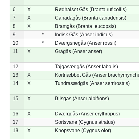
6
X
Rødhalset Gås (Branta ruficollis)
7
X
Canadagås (Branta canadensis)
8
X
Bramgås (Branta leucopsis)
9
*
Indisk Gås (Anser indicus)
10
*
Dværgsnegås (Anser rossii)
11
X
Grågås (Anser anser)
12
Tajgasædgås (Anser fabalis)
13
X
Kortnæbbet Gås (Anser brachyrhynch
14
X
Tundrasædgås (Anser serrirostris)
15
X
Blisgås (Anser albifrons)
16
X
Dværggås (Anser erythropus)
17
Sortsvane (Cygnus atratus)
18
X
Knopsvane (Cygnus olor)