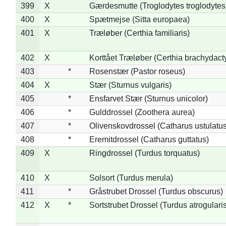
399
X
Gærdesmutte (Troglodytes troglodytes
400
X
Spætmejse (Sitta europaea)
401
X
Træløber (Certhia familiaris)
402
X
Korttået Træløber (Certhia brachydact
403
*
Rosenstær (Pastor roseus)
404
X
Stær (Sturnus vulgaris)
405
*
Ensfarvet Stær (Sturnus unicolor)
406
*
Gulddrossel (Zoothera aurea)
407
*
Olivenskovdrossel (Catharus ustulatus
408
*
Eremitdrossel (Catharus guttatus)
409
X
Ringdrossel (Turdus torquatus)
410
X
Solsort (Turdus merula)
411
*
Gråstrubet Drossel (Turdus obscurus)
412
X
*
Sortstrubet Drossel (Turdus atrogularis