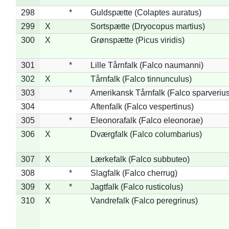
298
*
Guldspætte (Colaptes auratus)
299
X
Sortspætte (Dryocopus martius)
300
X
Grønspætte (Picus viridis)
301
*
Lille Tårnfalk (Falco naumanni)
302
X
Tårnfalk (Falco tinnunculus)
303
*
Amerikansk Tårnfalk (Falco sparverius
304
Aftenfalk (Falco vespertinus)
305
*
Eleonorafalk (Falco eleonorae)
306
X
Dværgfalk (Falco columbarius)
307
X
Lærkefalk (Falco subbuteo)
308
*
Slagfalk (Falco cherrug)
309
X
*
Jagtfalk (Falco rusticolus)
310
X
Vandrefalk (Falco peregrinus)