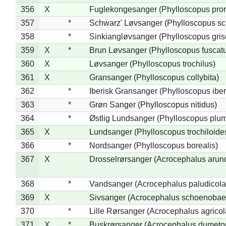
356
X
Fuglekongesanger (Phylloscopus pror
357
*
Schwarz' Løvsanger (Phylloscopus sc
358
*
Sinkiangløvsanger (Phylloscopus gris
359
X
*
Brun Løvsanger (Phylloscopus fuscat
360
X
Løvsanger (Phylloscopus trochilus)
361
X
Gransanger (Phylloscopus collybita)
362
*
Iberisk Gransanger (Phylloscopus iber
363
*
Grøn Sanger (Phylloscopus nitidus)
364
*
Østlig Lundsanger (Phylloscopus plum
365
X
Lundsanger (Phylloscopus trochiloide
366
*
Nordsanger (Phylloscopus borealis)
367
X
Drosselrørsanger (Acrocephalus arun
368
*
Vandsanger (Acrocephalus paludicola
369
X
Sivsanger (Acrocephalus schoenobae
370
*
Lille Rørsanger (Acrocephalus agricol
371
X
*
Buskrørsanger (Acrocephalus dumeto