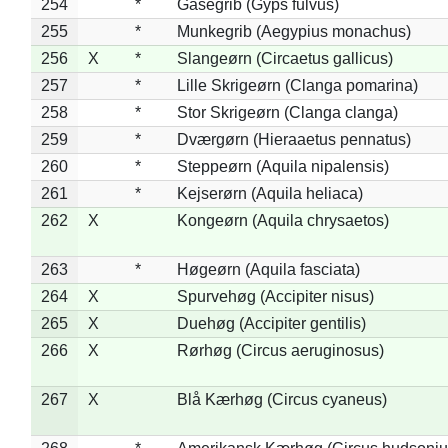
254
*
Gåsegrib (Gyps fulvus)
255
*
Munkegrib (Aegypius monachus)
256
X
*
Slangeørn (Circaetus gallicus)
257
*
Lille Skrigeørn (Clanga pomarina)
258
*
Stor Skrigeørn (Clanga clanga)
259
*
Dværgørn (Hieraaetus pennatus)
260
*
Steppeørn (Aquila nipalensis)
261
*
Kejserørn (Aquila heliaca)
262
X
Kongeørn (Aquila chrysaetos)
263
*
Høgeørn (Aquila fasciata)
264
X
Spurvehøg (Accipiter nisus)
265
X
Duehøg (Accipiter gentilis)
266
X
Rørhøg (Circus aeruginosus)
267
X
Blå Kærhøg (Circus cyaneus)