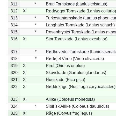
311
*
Brun Tornskade (Lanius cristatus)
312
X
Rødrygget Tornskade (Lanius collurio)
313
*
Turkestantornskade (Lanius phoenicur
314
*
Langhalet Tornskade (Lanius schach)
315
*
Rosenbrystet Tornskade (Lanius minor
316
X
Stor Tornskade (Lanius excubitor)
317
*
Rødhovedet Tornskade (Lanius senato
318
*
Rødøjet Vireo (Vireo olivaceus)
319
X
Pirol (Oriolus oriolus)
320
X
Skovskade (Garrulus glandarius)
321
X
Husskade (Pica pica)
322
X
Nøddekrige (Nucifraga caryocatactes)
323
X
Allike (Coloeus monedula)
324
*
Sibirisk Allike (Coloeus dauuricus)
325
X
Råge (Corvus frugilegus)