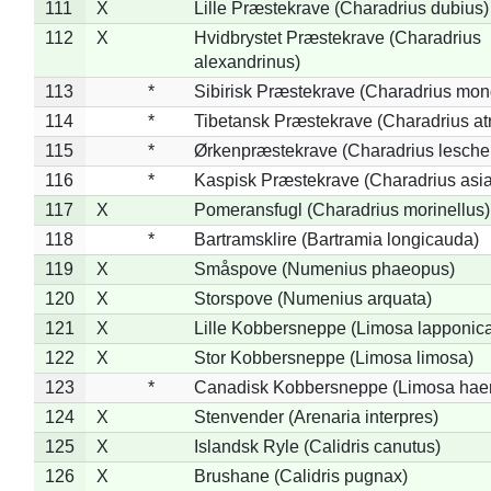
111
X
Lille Præstekrave (Charadrius dubius)
112
X
Hvidbrystet Præstekrave (Charadrius
alexandrinus)
113
*
Sibirisk Præstekrave (Charadrius mon
114
*
Tibetansk Præstekrave (Charadrius atr
115
*
Ørkenpræstekrave (Charadrius leschen
116
*
Kaspisk Præstekrave (Charadrius asia
117
X
Pomeransfugl (Charadrius morinellus)
118
*
Bartramsklire (Bartramia longicauda)
119
X
Småspove (Numenius phaeopus)
120
X
Storspove (Numenius arquata)
121
X
Lille Kobbersneppe (Limosa lapponic
122
X
Stor Kobbersneppe (Limosa limosa)
123
*
Canadisk Kobbersneppe (Limosa hae
124
X
Stenvender (Arenaria interpres)
125
X
Islandsk Ryle (Calidris canutus)
126
X
Brushane (Calidris pugnax)