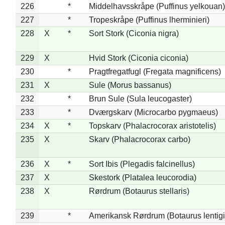
226
*
Middelhavsskråpe (Puffinus yelkouan)
227
*
Tropeskråpe (Puffinus lherminieri)
228
X
*
Sort Stork (Ciconia nigra)
229
X
Hvid Stork (Ciconia ciconia)
230
*
Pragtfregatfugl (Fregata magnificens)
231
X
Sule (Morus bassanus)
232
*
Brun Sule (Sula leucogaster)
233
*
Dværgskarv (Microcarbo pygmaeus)
234
X
*
Topskarv (Phalacrocorax aristotelis)
235
X
Skarv (Phalacrocorax carbo)
236
X
*
Sort Ibis (Plegadis falcinellus)
237
X
Skestork (Platalea leucorodia)
238
X
Rørdrum (Botaurus stellaris)
239
*
Amerikansk Rørdrum (Botaurus lentig