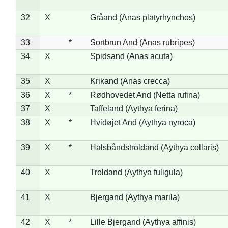
32
X
Gråand (Anas platyrhynchos)
33
*
Sortbrun And (Anas rubripes)
34
X
Spidsand (Anas acuta)
35
X
Krikand (Anas crecca)
36
X
*
Rødhovedet And (Netta rufina)
37
X
Taffeland (Aythya ferina)
38
X
*
Hvidøjet And (Aythya nyroca)
39
X
*
Halsbåndstroldand (Aythya collaris)
40
X
Troldand (Aythya fuligula)
41
X
Bjergand (Aythya marila)
42
X
*
Lille Bjergand (Aythya affinis)