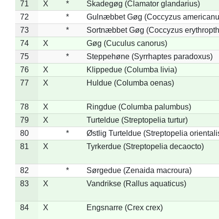
71
X
*
Skadegøg (Clamator glandarius)
72
*
Gulnæbbet Gøg (Coccyzus americanu
73
*
Sortnæbbet Gøg (Coccyzus erythropt
74
X
Gøg (Cuculus canorus)
75
*
Steppehøne (Syrrhaptes paradoxus)
76
X
Klippedue (Columba livia)
77
X
Huldue (Columba oenas)
78
X
Ringdue (Columba palumbus)
79
X
Turteldue (Streptopelia turtur)
80
*
Østlig Turteldue (Streptopelia orientali
81
X
Tyrkerdue (Streptopelia decaocto)
82
*
Sørgedue (Zenaida macroura)
83
X
Vandrikse (Rallus aquaticus)
84
X
Engsnarre (Crex crex)