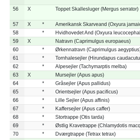
56
X
Toppet Skallesluger (Mergus serrator)
57
X
*
Amerikansk Skarveand (Oxyura jamai
58
*
Hvidhovedet And (Oxyura leucocepha
59
X
Natravn (Caprimulgus europaeus)
60
*
Ørkennatravn (Caprimulgus aegyptius
61
*
Tornhalesejler (Hirundapus caudacutu
62
*
Alpesejler (Tachymarptis melba)
63
X
Mursejler (Apus apus)
64
*
Gråsejler (Apus pallidus)
65
*
Orientsejler (Apus pacificus)
66
*
Lille Sejler (Apus affinis)
67
*
Kaffersejler (Apus caffer)
68
*
Stortrappe (Otis tarda)
69
*
Østlig Kravetrappe (Chlamydotis macq
70
*
Dværgtrappe (Tetrax tetrax)