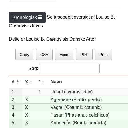
Se årsopdelt oversigt af
Louise B.
Kronologisk
Grønqvist
s kryds
Dette er Louise B. Grønqvists Danske Arter
Copy
CSV
Excel
PDF
Print
Søg:
#
X
*
Navn
1
*
Urfugl (Lyrurus tetrix)
2
X
Agerhøne (Perdix perdix)
3
X
Vagtel (Coturnix coturnix)
4
X
Fasan (Phasianus colchicus)
5
X
Knortegås (Branta bernicla)