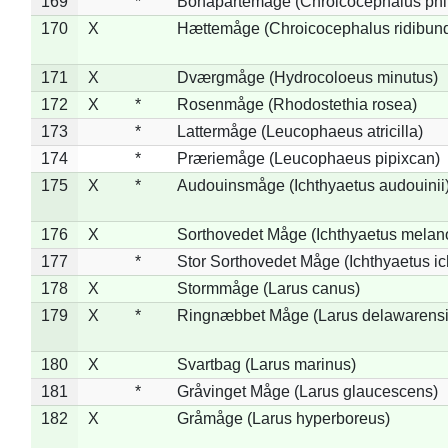
169
*
Bonapartemåge (Chroicocephalus phil
170
X
Hættemåge (Chroicocephalus ridibun
171
X
Dværgmåge (Hydrocoloeus minutus)
172
X
*
Rosenmåge (Rhodostethia rosea)
173
*
Lattermåge (Leucophaeus atricilla)
174
*
Præriemåge (Leucophaeus pipixcan)
175
X
*
Audouinsmåge (Ichthyaetus audouinii
176
X
Sorthovedet Måge (Ichthyaetus melan
177
*
Stor Sorthovedet Måge (Ichthyaetus ic
178
X
Stormmåge (Larus canus)
179
X
*
Ringnæbbet Måge (Larus delawarensi
180
X
Svartbag (Larus marinus)
181
*
Gråvinget Måge (Larus glaucescens)
182
X
Gråmåge (Larus hyperboreus)