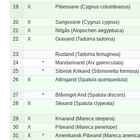
19
X
Pibesvane (Cygnus columbianus)
20
X
Sangsvane (Cygnus cygnus)
21
X
Nilgås (Alopochen aegyptiaca)
22
X
Gravand (Tadorna tadorna)
23
Rustand (Tadorna ferruginea)
24
*
Mandarinand (Aix galericulata)
25
*
Sibirisk Krikand (Sibirionetta formosa)
26
X
Atlingand (Spatula querquedula)
27
*
Blåvinget And (Spatula discors)
28
X
Skeand (Spatula clypeata)
29
X
Knarand (Mareca strepera)
30
X
Pibeand (Mareca penelope)
31
X
*
Amerikansk Pibeand (Mareca america