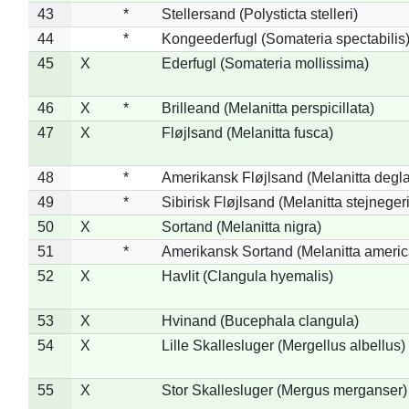
43
*
Stellersand (Polysticta stelleri)
44
*
Kongeederfugl (Somateria spectabilis
45
X
Ederfugl (Somateria mollissima)
46
X
*
Brilleand (Melanitta perspicillata)
47
X
Fløjlsand (Melanitta fusca)
48
*
Amerikansk Fløjlsand (Melanitta degla
49
*
Sibirisk Fløjlsand (Melanitta stejnegeri
50
X
Sortand (Melanitta nigra)
51
*
Amerikansk Sortand (Melanitta ameri
52
X
Havlit (Clangula hyemalis)
53
X
Hvinand (Bucephala clangula)
54
X
Lille Skallesluger (Mergellus albellus)
55
X
Stor Skallesluger (Mergus merganser)