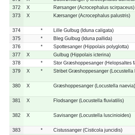
372
X
Rørsanger (Acrocephalus scirpaceus)
373
X
Kærsanger (Acrocephalus palustris)
374
*
Lille Gulbug (Iduna caligata)
375
*
Bleg Gulbug (Iduna pallida)
376
*
Spottesanger (Hippolais polyglotta)
377
X
Gulbug (Hippolais icterina)
378
*
Stor Græshoppesanger (Helopsaltes fa
379
X
*
Stribet Græshoppesanger (Locustella 
380
X
Græshoppesanger (Locustella naevia
381
X
Flodsanger (Locustella fluviatilis)
382
X
Savisanger (Locustella luscinioides)
383
*
Cistussanger (Cisticola juncidis)