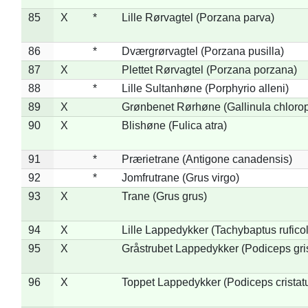
85
X
*
Lille Rørvagtel (Porzana parva)
86
*
Dværgrørvagtel (Porzana pusilla)
87
X
Plettet Rørvagtel (Porzana porzana)
88
*
Lille Sultanhøne (Porphyrio alleni)
89
X
Grønbenet Rørhøne (Gallinula chloro
90
X
Blishøne (Fulica atra)
91
*
Prærietrane (Antigone canadensis)
92
*
Jomfrutrane (Grus virgo)
93
X
Trane (Grus grus)
94
X
Lille Lappedykker (Tachybaptus ruficol
95
X
Gråstrubet Lappedykker (Podiceps gr
96
X
Toppet Lappedykker (Podiceps cristat