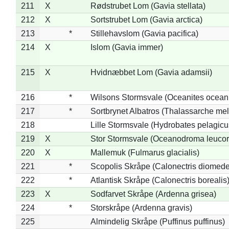
211
X
Rødstrubet Lom (Gavia stellata)
212
X
Sortstrubet Lom (Gavia arctica)
213
*
Stillehavslom (Gavia pacifica)
214
X
Islom (Gavia immer)
215
X
Hvidnæbbet Lom (Gavia adamsii)
216
*
Wilsons Stormsvale (Oceanites ocean
217
*
Sortbrynet Albatros (Thalassarche me
218
Lille Stormsvale (Hydrobates pelagicu
219
X
Stor Stormsvale (Oceanodroma leuco
220
X
Mallemuk (Fulmarus glacialis)
221
*
Scopolis Skråpe (Calonectris diomed
222
*
Atlantisk Skråpe (Calonectris borealis
223
X
Sodfarvet Skråpe (Ardenna grisea)
224
*
Storskråpe (Ardenna gravis)
225
Almindelig Skråpe (Puffinus puffinus)