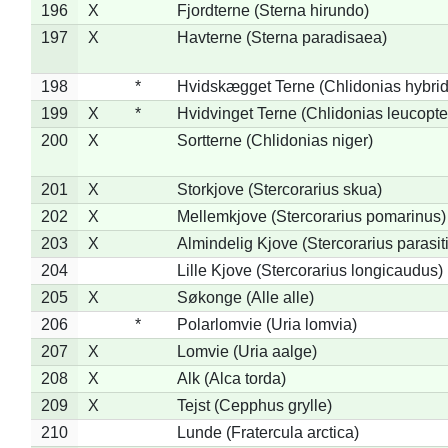
196
X
Fjordterne (Sterna hirundo)
197
X
Havterne (Sterna paradisaea)
198
*
Hvidskægget Terne (Chlidonias hybrid
199
X
*
Hvidvinget Terne (Chlidonias leucopte
200
X
Sortterne (Chlidonias niger)
201
X
Storkjove (Stercorarius skua)
202
X
Mellemkjove (Stercorarius pomarinus)
203
X
Almindelig Kjove (Stercorarius parasit
204
Lille Kjove (Stercorarius longicaudus)
205
X
Søkonge (Alle alle)
206
*
Polarlomvie (Uria lomvia)
207
X
Lomvie (Uria aalge)
208
X
Alk (Alca torda)
209
X
Tejst (Cepphus grylle)
210
Lunde (Fratercula arctica)