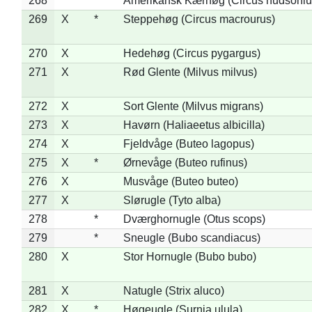
268
*
Amerikansk Kærhøg (Circus hudsoniu
269
X
*
Steppehøg (Circus macrourus)
270
X
Hedehøg (Circus pygargus)
271
X
Rød Glente (Milvus milvus)
272
X
Sort Glente (Milvus migrans)
273
X
Havørn (Haliaeetus albicilla)
274
X
Fjeldvåge (Buteo lagopus)
275
X
*
Ørnevåge (Buteo rufinus)
276
X
Musvåge (Buteo buteo)
277
X
Slørugle (Tyto alba)
278
*
Dværghornugle (Otus scops)
279
*
Sneugle (Bubo scandiacus)
280
X
Stor Hornugle (Bubo bubo)
281
X
Natugle (Strix aluco)
282
X
*
Høgeugle (Surnia ulula)