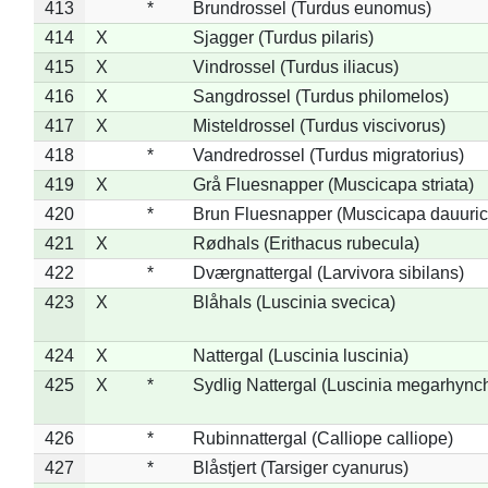
413
*
Brundrossel (Turdus eunomus)
414
X
Sjagger (Turdus pilaris)
415
X
Vindrossel (Turdus iliacus)
416
X
Sangdrossel (Turdus philomelos)
417
X
Misteldrossel (Turdus viscivorus)
418
*
Vandredrossel (Turdus migratorius)
419
X
Grå Fluesnapper (Muscicapa striata)
420
*
Brun Fluesnapper (Muscicapa dauuric
421
X
Rødhals (Erithacus rubecula)
422
*
Dværgnattergal (Larvivora sibilans)
423
X
Blåhals (Luscinia svecica)
424
X
Nattergal (Luscinia luscinia)
425
X
*
Sydlig Nattergal (Luscinia megarhync
426
*
Rubinnattergal (Calliope calliope)
427
*
Blåstjert (Tarsiger cyanurus)