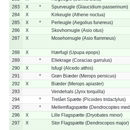
283
X
*
Spurveugle (Glaucidium passerinum)
284
X
Kirkeugle (Athene noctua)
285
X
*
Perleugle (Aegolius funereus)
286
X
Skovhornugle (Asio otus)
287
X
Mosehornugle (Asio flammeus)
288
X
Hærfugl (Upupa epops)
289
*
Ellekrage (Coracias garrulus)
290
X
Isfugl (Alcedo atthis)
291
*
Grøn Biæder (Merops persicus)
292
X
Biæder (Merops apiaster)
293
Vendehals (Jynx torquilla)
294
*
Tretået Spætte (Picoides tridactylus)
295
*
Mellemflagspætte (Dendrocoptes med
296
X
Lille Flagspætte (Dryobates minor)
297
X
Stor Flagspætte (Dendrocopos major)