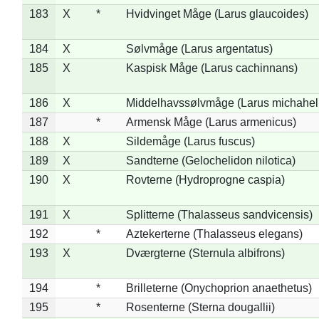
183
X
*
Hvidvinget Måge (Larus glaucoides)
184
X
Sølvmåge (Larus argentatus)
185
X
Kaspisk Måge (Larus cachinnans)
186
X
Middelhavssølvmåge (Larus michahell
187
*
Armensk Måge (Larus armenicus)
188
X
Sildemåge (Larus fuscus)
189
X
Sandterne (Gelochelidon nilotica)
190
X
Rovterne (Hydroprogne caspia)
191
X
Splitterne (Thalasseus sandvicensis)
192
*
Aztekerterne (Thalasseus elegans)
193
X
Dværgterne (Sternula albifrons)
194
*
Brilleterne (Onychoprion anaethetus)
195
*
Rosenterne (Sterna dougallii)