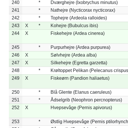
240
*
Dværghejre (Ixobrychus minutus)
241
*
Nathejre (Nycticorax nycticorax)
242
*
Tophejre (Ardeola ralloides)
243
X
*
Kohejre (Bubulcus ibis)
244
X
Fiskehejre (Ardea cinerea)
245
*
Purpurhejre (Ardea purpurea)
246
X
Sølvhejre (Ardea alba)
247
X
Silkehejre (Egretta garzetta)
248
*
Krøltoppet Pelikan (Pelecanus crispus
249
X
Fiskeørn (Pandion haliaetus)
250
*
Blå Glente (Elanus caeruleus)
251
*
Ådselgrib (Neophron percnopterus)
252
X
Hvepsevåge (Pernis apivorus)
253
*
Østlig Hvepsevåge (Pernis ptilorhync