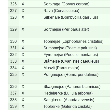
326
X
Sortkrage (Corvus corone)
327
X
Ravn (Corvus corax)
328
X
Silkehale (Bombycilla garrulus)
329
X
Sortmejse (Periparus ater)
330
X
Topmejse (Lophophanes cristatus)
331
X
Sumpmejse (Poecile palustris)
332
X
Fyrremejse (Poecile montanus)
333
X
Blåmejse (Cyanistes caeruleus)
334
X
Musvit (Parus major)
335
X
Pungmejse (Remiz pendulinus)
336
X
Skægmejse (Panurus biarmicus)
337
X
Hedelærke (Lullula arborea)
338
X
Sanglærke (Alauda arvensis)
339
X
Toplærke (Galerida cristata)