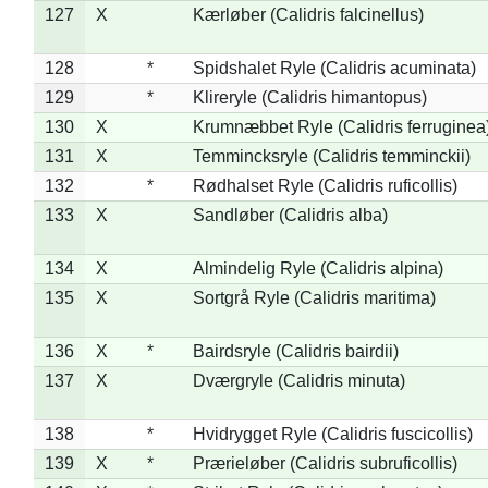
127
X
Kærløber (Calidris falcinellus)
128
*
Spidshalet Ryle (Calidris acuminata)
129
*
Klireryle (Calidris himantopus)
130
X
Krumnæbbet Ryle (Calidris ferruginea
131
X
Temmincksryle (Calidris temminckii)
132
*
Rødhalset Ryle (Calidris ruficollis)
133
X
Sandløber (Calidris alba)
134
X
Almindelig Ryle (Calidris alpina)
135
X
Sortgrå Ryle (Calidris maritima)
136
X
*
Bairdsryle (Calidris bairdii)
137
X
Dværgryle (Calidris minuta)
138
*
Hvidrygget Ryle (Calidris fuscicollis)
139
X
*
Prærieløber (Calidris subruficollis)