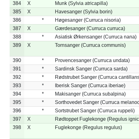
384
X
Munk (Sylvia atricapilla)
385
X
Havesanger (Sylvia borin)
386
*
Høgesanger (Curruca nisoria)
387
X
Gærdesanger (Curruca curruca)
388
*
Asiatisk Ørkensanger (Curruca nana)
389
X
Tornsanger (Curruca communis)
390
*
Provencesanger (Curruca undata)
391
*
Sardinsk Sanger (Curruca sarda)
392
*
Rødstrubet Sanger (Curruca cantillans
393
*
Iberisk Sanger (Curruca iberiae)
394
*
Makisanger (Curruca subalpina)
395
*
Sorthovedet Sanger (Curruca melano
396
*
Sortstrubet Sanger (Curruca ruppeli)
397
X
Rødtoppet Fuglekonge (Regulus ignica
398
X
Fuglekonge (Regulus regulus)