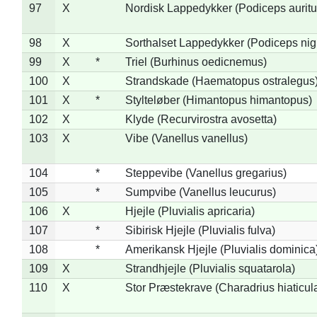
97
X
Nordisk Lappedykker (Podiceps auritu
98
X
Sorthalset Lappedykker (Podiceps nigri
99
X
*
Triel (Burhinus oedicnemus)
100
X
Strandskade (Haematopus ostralegus
101
X
*
Stylteløber (Himantopus himantopus)
102
X
Klyde (Recurvirostra avosetta)
103
X
Vibe (Vanellus vanellus)
104
*
Steppevibe (Vanellus gregarius)
105
*
Sumpvibe (Vanellus leucurus)
106
X
Hjejle (Pluvialis apricaria)
107
*
Sibirisk Hjejle (Pluvialis fulva)
108
*
Amerikansk Hjejle (Pluvialis dominica
109
X
Strandhjejle (Pluvialis squatarola)
110
X
Stor Præstekrave (Charadrius hiaticul