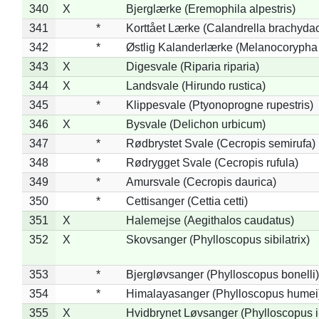
340
X
Bjerglærke (Eremophila alpestris)
341
*
Korttået Lærke (Calandrella brachydac
342
*
Østlig Kalanderlærke (Melanocorypha
343
X
Digesvale (Riparia riparia)
344
X
Landsvale (Hirundo rustica)
345
*
Klippesvale (Ptyonoprogne rupestris)
346
X
Bysvale (Delichon urbicum)
347
*
Rødbrystet Svale (Cecropis semirufa)
348
*
Rødrygget Svale (Cecropis rufula)
349
*
Amursvale (Cecropis daurica)
350
*
Cettisanger (Cettia cetti)
351
X
Halemejse (Aegithalos caudatus)
352
X
Skovsanger (Phylloscopus sibilatrix)
353
*
Bjergløvsanger (Phylloscopus bonelli)
354
*
Himalayasanger (Phylloscopus humei
355
X
Hvidbrynet Løvsanger (Phylloscopus i