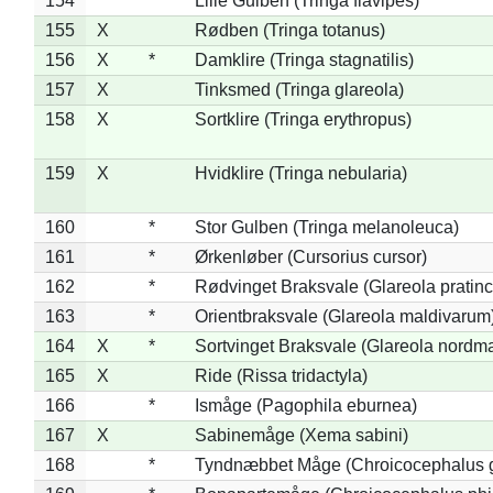
154
*
Lille Gulben (Tringa flavipes)
155
X
Rødben (Tringa totanus)
156
X
*
Damklire (Tringa stagnatilis)
157
X
Tinksmed (Tringa glareola)
158
X
Sortklire (Tringa erythropus)
159
X
Hvidklire (Tringa nebularia)
160
*
Stor Gulben (Tringa melanoleuca)
161
*
Ørkenløber (Cursorius cursor)
162
*
Rødvinget Braksvale (Glareola pratinc
163
*
Orientbraksvale (Glareola maldivarum
164
X
*
Sortvinget Braksvale (Glareola nordm
165
X
Ride (Rissa tridactyla)
166
*
Ismåge (Pagophila eburnea)
167
X
Sabinemåge (Xema sabini)
168
*
Tyndnæbbet Måge (Chroicocephalus 