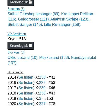
Kronologisk
Blockers (
6
):
Stribet Græshoppesanger (69),
Krøltoppet Pelikan
(116),
Gulddrossel (121),
Atlantisk Skråpe (123),
Stribet Sanger (145),
Lille Rørsanger (158),
VP Artslisten
Kryds: 513
Kronologisk
Blockers (
3
):
Okkertræand (10),
Moskusand (133),
Nandayparakit
(137),
DK årsarter
2014
(
Se listen
) X:
233
- #
41
2016
(
Se listen
) X:
223
- #
53
2017
(
Se listen
) X:
230
- #
46
2018
(
Se listen
) X:
238
- #
43
2019
(
Se listen
) X:
3
- #
153
2020
(
Se listen
) X:
227
- #
78