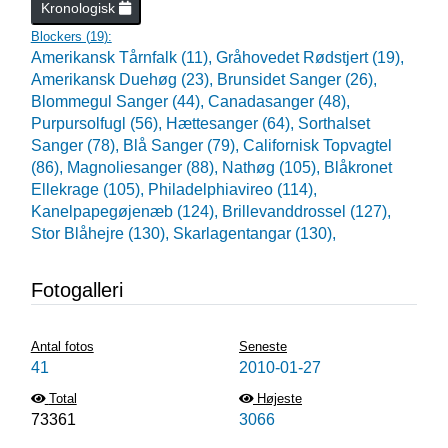
Kronologisk
Blockers (
19
):
Amerikansk Tårnfalk (11),
Gråhovedet Rødstjert (19),
Amerikansk Duehøg (23),
Brunsidet Sanger (26),
Blommegul Sanger (44),
Canadasanger (48),
Purpursolfugl (56),
Hættesanger (64),
Sorthalset
Sanger (78),
Blå Sanger (79),
Californisk Topvagtel
(86),
Magnoliesanger (88),
Nathøg (105),
Blåkronet
Ellekrage (105),
Philadelphiavireo (114),
Kanelpapegøjenæb (124),
Brillevanddrossel (127),
Stor Blåhejre (130),
Skarlagentangar (130),
Fotogalleri
Antal fotos
Seneste
41
2010-01-27
Total
Højeste
73361
3066