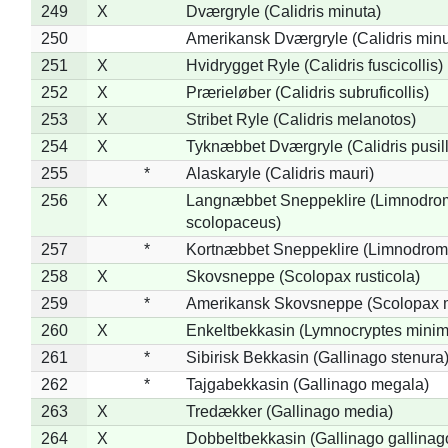
249
X
Dværgryle (Calidris minuta)
250
Amerikansk Dværgryle (Calidris minut
251
X
Hvidrygget Ryle (Calidris fuscicollis)
252
X
Prærieløber (Calidris subruficollis)
253
X
Stribet Ryle (Calidris melanotos)
254
X
Tyknæbbet Dværgryle (Calidris pusil
255
*
Alaskaryle (Calidris mauri)
256
X
Langnæbbet Sneppeklire (Limnodro
scolopaceus)
257
*
Kortnæbbet Sneppeklire (Limnodrom
258
X
Skovsneppe (Scolopax rusticola)
259
*
Amerikansk Skovsneppe (Scolopax m
260
X
Enkeltbekkasin (Lymnocryptes minim
261
*
Sibirisk Bekkasin (Gallinago stenura
262
*
Tajgabekkasin (Gallinago megala)
263
X
Tredækker (Gallinago media)
264
X
Dobbeltbekkasin (Gallinago gallinag