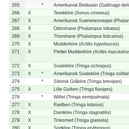
265
*
Amerikansk Bekkasin (Gallinago deli
266
X
Terekklire (Xenus cinereus)
267
X
Amerikansk Svømmesneppe (Phalarop
268
X
Odinshane (Phalaropus lobatus)
269
X
Thorshane (Phalaropus fulicarius)
270
X
Mudderklire (Actitis hypoleucos)
271
X
Plettet Mudderklire (Actitis maculariu
272
X
Svaleklire (Tringa ochropus)
273
X
*
Amerikansk Svaleklire (Tringa solitar
274
*
Sibirisk Gråklire (Tringa brevipes)
275
X
Lille Gulben (Tringa flavipes)
276
*
Willet (Tringa semipalmata)
277
X
Rødben (Tringa totanus)
278
X
Damklire (Tringa stagnatilis)
279
X
Tinksmed (Tringa glareola)
280
X
Sortklire (Tringa erythropus)