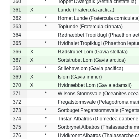
360
*
Toppet Dværgalk (Aethia cristatella)
361
X
Lunde (Fratercula arctica)
362
*
Hornet Lunde (Fratercula corniculata
363
*
Toplunde (Fratercula cirrhata)
364
Rødnæbbet Tropikfugl (Phaethon ae
365
*
Hvidhalet Tropikfugl (Phaethon leptu
366
X
Rødstrubet Lom (Gavia stellata)
367
X
Sortstrubet Lom (Gavia arctica)
368
*
Stillehavslom (Gavia pacifica)
369
X
Islom (Gavia immer)
370
X
Hvidnæbbet Lom (Gavia adamsii)
371
*
Wilsons Stormsvale (Oceanites ocea
372
Fregatstormsvale (Pelagodroma mar
373
*
Sortbuget Fregatstormsvale (Fregetta
374
*
Tristan Albatros (Diomedea dabbene
375
*
Sortbrynet Albatros (Thalassarche m
376
*
Hvidkronet Albatros (Thalassarche c