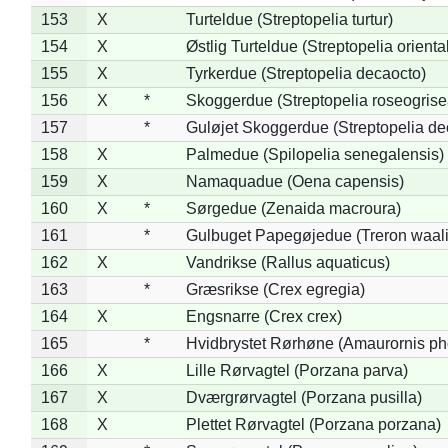
153
X
Turteldue (Streptopelia turtur)
154
X
Østlig Turteldue (Streptopelia oriental
155
X
Tyrkerdue (Streptopelia decaocto)
156
X
*
Skoggerdue (Streptopelia roseogrise
157
*
Guløjet Skoggerdue (Streptopelia de
158
X
Palmedue (Spilopelia senegalensis)
159
X
Namaquadue (Oena capensis)
160
X
*
Sørgedue (Zenaida macroura)
161
*
Gulbuget Papegøjedue (Treron waali
162
X
Vandrikse (Rallus aquaticus)
163
*
Græsrikse (Crex egregia)
164
X
Engsnarre (Crex crex)
165
*
Hvidbrystet Rørhøne (Amaurornis ph
166
X
Lille Rørvagtel (Porzana parva)
167
X
Dværgrørvagtel (Porzana pusilla)
168
X
Plettet Rørvagtel (Porzana porzana)