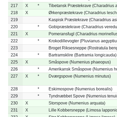
217
X
*
Tibetansk Præstekrave (Charadrius at
218
X
Ørkenpræstekrave (Charadrius lesche
219
Kaspisk Præstekrave (Charadrius asi
220
*
Gobipræstekrave (Charadrius veredu
221
X
Pomeransfugl (Charadrius morinellu
222
*
Krokodillevogter (Pluvianus aegyptiu
223
Broget Riksesneppe (Rostratula ben
224
*
Bartramsklire (Bartramia longicauda)
225
X
Småspove (Numenius phaeopus)
226
*
Amerikansk Småspove (Numenius h
227
X
*
Dværgspove (Numenius minutus)
228
*
Eskimospove (Numenius borealis)
229
*
Tyndnæbbet Spove (Numenius tenuiro
230
X
Storspove (Numenius arquata)
231
X
Lille Kobbersneppe (Limosa lapponi