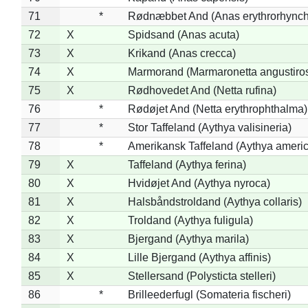
71
*
Rødnæbbet And (Anas erythrorhynch
72
X
Spidsand (Anas acuta)
73
X
Krikand (Anas crecca)
74
X
Marmorand (Marmaronetta angustirost
75
X
Rødhovedet And (Netta rufina)
76
*
Rødøjet And (Netta erythrophthalma)
77
*
Stor Taffeland (Aythya valisineria)
78
*
Amerikansk Taffeland (Aythya ameri
79
X
Taffeland (Aythya ferina)
80
X
Hvidøjet And (Aythya nyroca)
81
X
Halsbåndstroldand (Aythya collaris)
82
X
Troldand (Aythya fuligula)
83
X
Bjergand (Aythya marila)
84
X
Lille Bjergand (Aythya affinis)
85
X
Stellersand (Polysticta stelleri)
86
*
Brilleederfugl (Somateria fischeri)