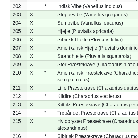
202
*
Indisk Vibe (Vanellus indicus)
203
X
Steppevibe (Vanellus gregarius)
204
X
Sumpvibe (Vanellus leucurus)
205
X
Hjejle (Pluvialis apricaria)
206
X
Sibirisk Hjejle (Pluvialis fulva)
207
X
Amerikansk Hjejle (Pluvialis dominic
208
X
Strandhjejle (Pluvialis squatarola)
209
X
Stor Præstekrave (Charadrius hiaticu
210
X
*
Amerikansk Præstekrave (Charadriu
semipalmatus)
211
X
Lille Præstekrave (Charadrius dubius
212
*
Kildire (Charadrius vociferus)
213
X
Kittlitz' Præstekrave (Charadrius pec
214
*
Trebåndet Præstekrave (Charadrius tr
215
X
Hvidbrystet Præstekrave (Charadrius
alexandrinus)
216
*
Sibirisk Præstekrave (Charadrius mo