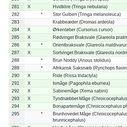
281
X
Hvidklire (Tringa nebularia)
282
*
Stor Gulben (Tringa melanoleuca)
283
Krabbeæder (Dromas ardeola)
284
X
Ørkenløber (Cursorius cursor)
285
X
Rødvinget Braksvale (Glareola pratin
286
X
*
Orientbraksvale (Glareola maldivaru
287
X
Sortvinget Braksvale (Glareola nord
288
*
Brun Noddy (Anous stolidus)
289
*
Afrikansk Saksnæb (Rynchops flaviro
290
X
Ride (Rissa tridactyla)
291
X
Ismåge (Pagophila eburnea)
292
X
Sabinemåge (Xema sabini)
293
X
Tyndnæbbet Måge (Chroicocephalus
294
X
Bonapartemåge (Chroicocephalus ph
295
*
Brunhovedet Måge (Chroicocephalu
brunnicephalus)