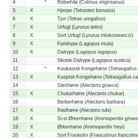
4
*
Bobwhite (Colinus virginianus)
5
X
Hjerpe (Tetrastes bonasia)
6
X
Tjur (Tetrao urogallus)
7
X
Urfugl (Lyrurus tetrix)
8
X
Sort Urfugl (Lyrurus mlokosiewiczi)
9
X
Fjeldrype (Lagopus muta)
10
X
Dalrype (Lagopus lagopus)
11
Skotsk Dalrype (Lagopus scotica)
12
*
Kaukasisk Kongehøne (Tetraogallus 
13
X
Kaspisk Kongehøne (Tetraogallus ca
14
Stenhøne (Alectoris graeca)
15
X
Chukarhøne (Alectoris chukar)
16
Berberhøne (Alectoris barbara)
17
X
Rødhøne (Alectoris rufa)
18
X
Si-si Ørkenhøne (Ammoperdix griseo
19
X
Ørkenhøne (Ammoperdix heyi)
20
X
Sort Frankolin (Francolinus francolin