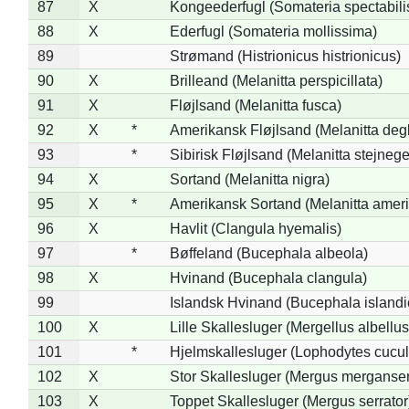
87
X
Kongeederfugl (Somateria spectabili
88
X
Ederfugl (Somateria mollissima)
89
Strømand (Histrionicus histrionicus)
90
X
Brilleand (Melanitta perspicillata)
91
X
Fløjlsand (Melanitta fusca)
92
X
*
Amerikansk Fløjlsand (Melanitta deg
93
*
Sibirisk Fløjlsand (Melanitta stejnege
94
X
Sortand (Melanitta nigra)
95
X
*
Amerikansk Sortand (Melanitta amer
96
X
Havlit (Clangula hyemalis)
97
*
Bøffeland (Bucephala albeola)
98
X
Hvinand (Bucephala clangula)
99
Islandsk Hvinand (Bucephala islandi
100
X
Lille Skallesluger (Mergellus albellus
101
*
Hjelmskallesluger (Lophodytes cucul
102
X
Stor Skallesluger (Mergus merganser
103
X
Toppet Skallesluger (Mergus serrator