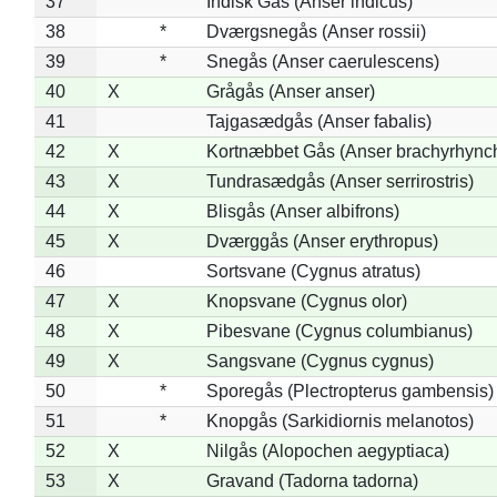
37
Indisk Gås (Anser indicus)
38
*
Dværgsnegås (Anser rossii)
39
*
Snegås (Anser caerulescens)
40
X
Grågås (Anser anser)
41
Tajgasædgås (Anser fabalis)
42
X
Kortnæbbet Gås (Anser brachyrhync
43
X
Tundrasædgås (Anser serrirostris)
44
X
Blisgås (Anser albifrons)
45
X
Dværggås (Anser erythropus)
46
Sortsvane (Cygnus atratus)
47
X
Knopsvane (Cygnus olor)
48
X
Pibesvane (Cygnus columbianus)
49
X
Sangsvane (Cygnus cygnus)
50
*
Sporegås (Plectropterus gambensis)
51
*
Knopgås (Sarkidiornis melanotos)
52
X
Nilgås (Alopochen aegyptiaca)
53
X
Gravand (Tadorna tadorna)