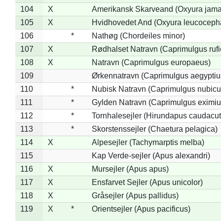
104
X
Amerikansk Skarveand (Oxyura jama
105
X
Hvidhovedet And (Oxyura leucoceph
106
*
Nathøg (Chordeiles minor)
107
X
Rødhalset Natravn (Caprimulgus rufic
108
X
Natravn (Caprimulgus europaeus)
109
Ørkennatravn (Caprimulgus aegyptiu
110
*
Nubisk Natravn (Caprimulgus nubicu
111
*
Gylden Natravn (Caprimulgus eximiu
112
*
Tornhalesejler (Hirundapus caudacut
113
*
Skorstenssejler (Chaetura pelagica)
114
X
Alpesejler (Tachymarptis melba)
115
Kap Verde-sejler (Apus alexandri)
116
X
Mursejler (Apus apus)
117
X
Ensfarvet Sejler (Apus unicolor)
118
X
Gråsejler (Apus pallidus)
119
X
*
Orientsejler (Apus pacificus)