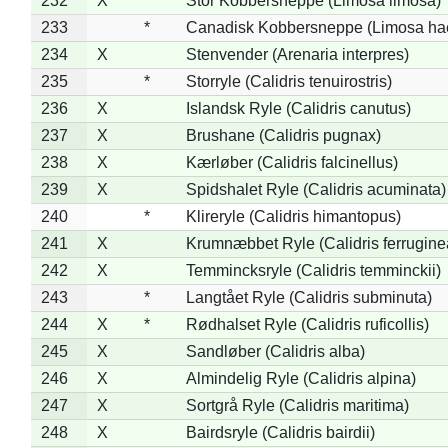
232
X
Stor Kobbersneppe (Limosa limosa)
233
*
Canadisk Kobbersneppe (Limosa ha
234
X
Stenvender (Arenaria interpres)
235
*
Storryle (Calidris tenuirostris)
236
X
Islandsk Ryle (Calidris canutus)
237
X
Brushane (Calidris pugnax)
238
X
Kærløber (Calidris falcinellus)
239
X
Spidshalet Ryle (Calidris acuminata)
240
*
Klireryle (Calidris himantopus)
241
X
Krumnæbbet Ryle (Calidris ferrugine
242
X
Temmincksryle (Calidris temminckii)
243
*
Langtået Ryle (Calidris subminuta)
244
X
*
Rødhalset Ryle (Calidris ruficollis)
245
X
Sandløber (Calidris alba)
246
X
Almindelig Ryle (Calidris alpina)
247
X
Sortgrå Ryle (Calidris maritima)
248
X
Bairdsryle (Calidris bairdii)