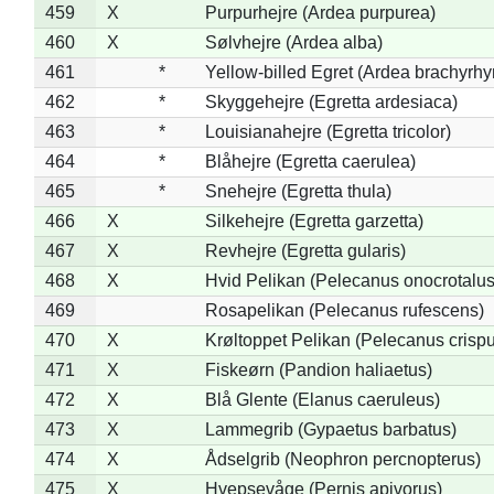
459
X
Purpurhejre (Ardea purpurea)
460
X
Sølvhejre (Ardea alba)
461
*
Yellow-billed Egret (Ardea brachyrh
462
*
Skyggehejre (Egretta ardesiaca)
463
*
Louisianahejre (Egretta tricolor)
464
*
Blåhejre (Egretta caerulea)
465
*
Snehejre (Egretta thula)
466
X
Silkehejre (Egretta garzetta)
467
X
Revhejre (Egretta gularis)
468
X
Hvid Pelikan (Pelecanus onocrotalus
469
Rosapelikan (Pelecanus rufescens)
470
X
Krøltoppet Pelikan (Pelecanus crisp
471
X
Fiskeørn (Pandion haliaetus)
472
X
Blå Glente (Elanus caeruleus)
473
X
Lammegrib (Gypaetus barbatus)
474
X
Ådselgrib (Neophron percnopterus)
475
X
Hvepsevåge (Pernis apivorus)