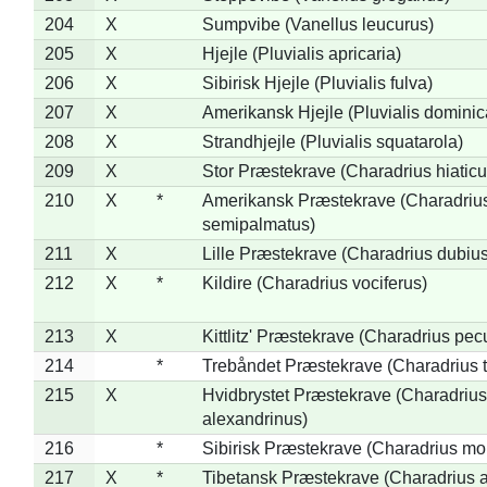
204
X
Sumpvibe (Vanellus leucurus)
205
X
Hjejle (Pluvialis apricaria)
206
X
Sibirisk Hjejle (Pluvialis fulva)
207
X
Amerikansk Hjejle (Pluvialis dominic
208
X
Strandhjejle (Pluvialis squatarola)
209
X
Stor Præstekrave (Charadrius hiaticu
210
X
*
Amerikansk Præstekrave (Charadriu
semipalmatus)
211
X
Lille Præstekrave (Charadrius dubius
212
X
*
Kildire (Charadrius vociferus)
213
X
Kittlitz' Præstekrave (Charadrius pec
214
*
Trebåndet Præstekrave (Charadrius tr
215
X
Hvidbrystet Præstekrave (Charadrius
alexandrinus)
216
*
Sibirisk Præstekrave (Charadrius mo
217
X
*
Tibetansk Præstekrave (Charadrius at