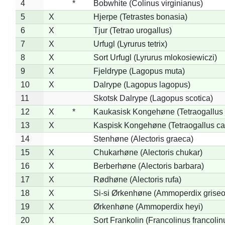
4
*
Bobwhite (Colinus virginianus)
5
X
Hjerpe (Tetrastes bonasia)
6
X
Tjur (Tetrao urogallus)
7
X
Urfugl (Lyrurus tetrix)
8
X
Sort Urfugl (Lyrurus mlokosiewiczi)
9
X
Fjeldrype (Lagopus muta)
10
X
Dalrype (Lagopus lagopus)
11
Skotsk Dalrype (Lagopus scotica)
12
X
*
Kaukasisk Kongehøne (Tetraogallus 
13
X
Kaspisk Kongehøne (Tetraogallus ca
14
Stenhøne (Alectoris graeca)
15
X
Chukarhøne (Alectoris chukar)
16
X
Berberhøne (Alectoris barbara)
17
X
Rødhøne (Alectoris rufa)
18
X
Si-si Ørkenhøne (Ammoperdix griseo
19
X
Ørkenhøne (Ammoperdix heyi)
20
X
Sort Frankolin (Francolinus francolin