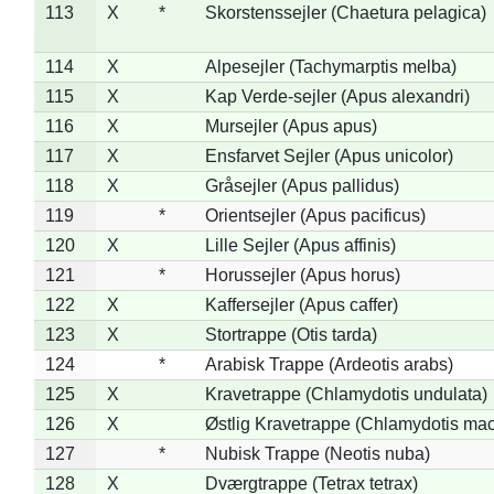
113
X
*
Skorstenssejler (Chaetura pelagica)
114
X
Alpesejler (Tachymarptis melba)
115
X
Kap Verde-sejler (Apus alexandri)
116
X
Mursejler (Apus apus)
117
X
Ensfarvet Sejler (Apus unicolor)
118
X
Gråsejler (Apus pallidus)
119
*
Orientsejler (Apus pacificus)
120
X
Lille Sejler (Apus affinis)
121
*
Horussejler (Apus horus)
122
X
Kaffersejler (Apus caffer)
123
X
Stortrappe (Otis tarda)
124
*
Arabisk Trappe (Ardeotis arabs)
125
X
Kravetrappe (Chlamydotis undulata)
126
X
Østlig Kravetrappe (Chlamydotis mac
127
*
Nubisk Trappe (Neotis nuba)
128
X
Dværgtrappe (Tetrax tetrax)