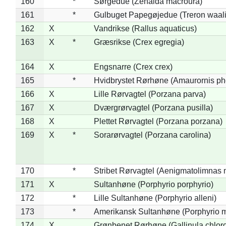
160
*
Sørgedue (Zenaida macroura)
161
*
Gulbuget Papegøjedue (Treron waali
162
X
Vandrikse (Rallus aquaticus)
163
X
*
Græsrikse (Crex egregia)
164
X
Engsnarre (Crex crex)
165
*
Hvidbrystet Rørhøne (Amaurornis ph
166
X
Lille Rørvagtel (Porzana parva)
167
X
Dværgrørvagtel (Porzana pusilla)
168
X
Plettet Rørvagtel (Porzana porzana)
169
X
*
Sorarørvagtel (Porzana carolina)
170
*
Stribet Rørvagtel (Aenigmatolimnas 
171
X
Sultanhøne (Porphyrio porphyrio)
172
*
Lille Sultanhøne (Porphyrio alleni)
173
*
Amerikansk Sultanhøne (Porphyrio m
174
X
Grønbenet Rørhøne (Gallinula chlor