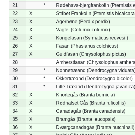
21
*
Rødehavs-bjergfrankolin (Pternistis e
22
X
Stribet Frankolin (Pternistis bicalcara
23
X
Agerhøne (Perdix perdix)
24
X
Vagtel (Coturnix coturnix)
25
X
Kongefasan (Syrmaticus reevesii)
26
X
Fasan (Phasianus colchicus)
27
X
Guldfasan (Chrysolophus pictus)
28
Amherstfasan (Chrysolophus amhers
29
*
Nonnetræand (Dendrocygna viduata
30
*
Okkertræand (Dendrocygna bicolor)
31
*
Lille Træand (Dendrocygna javanica
32
X
Knortegås (Branta bernicla)
33
X
Rødhalset Gås (Branta ruficollis)
34
X
Canadagås (Branta canadensis)
35
X
Bramgås (Branta leucopsis)
36
X
Dværgcanadagås (Branta hutchinsii)