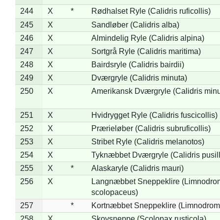
244
X
*
Rødhalset Ryle (Calidris ruficollis)
245
X
Sandløber (Calidris alba)
246
X
Almindelig Ryle (Calidris alpina)
247
X
Sortgrå Ryle (Calidris maritima)
248
X
Bairdsryle (Calidris bairdii)
249
X
Dværgryle (Calidris minuta)
250
X
Amerikansk Dværgryle (Calidris minut
251
X
Hvidrygget Ryle (Calidris fuscicollis)
252
X
Prærieløber (Calidris subruficollis)
253
X
Stribet Ryle (Calidris melanotos)
254
X
Tyknæbbet Dværgryle (Calidris pusil
255
X
*
Alaskaryle (Calidris mauri)
256
X
Langnæbbet Sneppeklire (Limnodro
scolopaceus)
257
*
Kortnæbbet Sneppeklire (Limnodrom
258
X
Skovsneppe (Scolopax rusticola)