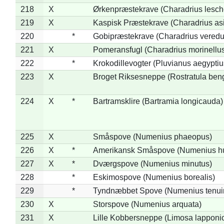
218
X
Ørkenpræstekrave (Charadrius lesche
219
X
Kaspisk Præstekrave (Charadrius asi
220
*
Gobipræstekrave (Charadrius veredu
221
X
Pomeransfugl (Charadrius morinellu
222
*
Krokodillevogter (Pluvianus aegyptiu
223
X
Broget Riksesneppe (Rostratula ben
224
X
*
Bartramsklire (Bartramia longicauda)
225
X
Småspove (Numenius phaeopus)
226
X
*
Amerikansk Småspove (Numenius h
227
X
*
Dværgspove (Numenius minutus)
228
*
Eskimospove (Numenius borealis)
229
*
Tyndnæbbet Spove (Numenius tenuiro
230
X
Storspove (Numenius arquata)
231
X
Lille Kobbersneppe (Limosa lapponi