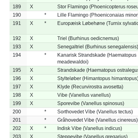
189
X
Stor Flamingo (Phoenicopterus rose
190
*
Lille Flamingo (Phoeniconaias minor
191
X
*
Europæisk Løbehøne (Turnix sylvati
192
X
Triel (Burhinus oedicnemus)
193
X
Senegaltriel (Burhinus senegalensis
194
*
Kanarisk Strandskade (Haematopus
meadewaldoi)
195
X
Strandskade (Haematopus ostralegu
196
X
Stylteløber (Himantopus himantopus
197
X
Klyde (Recurvirostra avosetta)
198
X
Vibe (Vanellus vanellus)
199
X
Sporevibe (Vanellus spinosus)
200
*
Sorthovedet Vibe (Vanellus tectus)
201
*
Gråhovedet Vibe (Vanellus cinereus)
202
X
*
Indisk Vibe (Vanellus indicus)
203
X
Steppevibe (Vanellus gregarius)