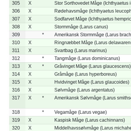
305
X
Stor Sorthovedet Måge (Ichthyaetus 
306
X
Rødehavsmåge (Ichthyaetus leucop
307
X
Sodfarvet Måge (Ichthyaetus hempric
308
X
Stormmåge (Larus canus)
309
*
Amerikansk Stormmåge (Larus brach
310
X
Ringnæbbet Måge (Larus delawarens
311
X
Svartbag (Larus marinus)
312
*
Tangmåge (Larus dominicanus)
313
X
*
Gråvinget Måge (Larus glaucescens)
314
X
Gråmåge (Larus hyperboreus)
315
X
Hvidvinget Måge (Larus glaucoides)
316
X
Sølvmåge (Larus argentatus)
317
X
*
Amerikansk Sølvmåge (Larus smiths
318
*
Vegamåge (Larus vegae)
319
X
Kaspisk Måge (Larus cachinnans)
320
X
Middelhavssølvmåge (Larus michahel