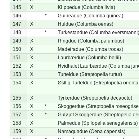
145
X
Klippedue (Columba livia)
146
*
Guineadue (Columba guinea)
147
X
Huldue (Columba oenas)
148
*
Turkestandue (Columba eversmanni
149
X
Ringdue (Columba palumbus)
150
X
Madeiradue (Columba trocaz)
151
X
Laurbærdue (Columba bollii)
152
X
Hvidhalet Laurbærdue (Columba jun
153
X
Turteldue (Streptopelia turtur)
154
X
Østlig Turteldue (Streptopelia oriental
155
X
Tyrkerdue (Streptopelia decaocto)
156
X
*
Skoggerdue (Streptopelia roseogrise
157
X
*
Guløjet Skoggerdue (Streptopelia de
158
X
Palmedue (Spilopelia senegalensis)
159
X
Namaquadue (Oena capensis)