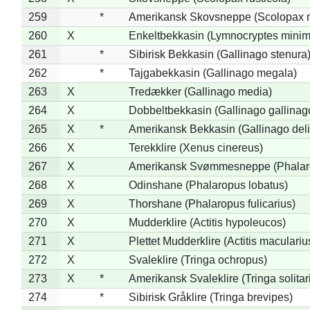
259
*
Amerikansk Skovsneppe (Scolopax m
260
X
Enkeltbekkasin (Lymnocryptes minim
261
*
Sibirisk Bekkasin (Gallinago stenura
262
*
Tajgabekkasin (Gallinago megala)
263
X
Tredækker (Gallinago media)
264
X
Dobbeltbekkasin (Gallinago gallinag
265
X
*
Amerikansk Bekkasin (Gallinago deli
266
X
Terekklire (Xenus cinereus)
267
X
Amerikansk Svømmesneppe (Phalarop
268
X
Odinshane (Phalaropus lobatus)
269
X
Thorshane (Phalaropus fulicarius)
270
X
Mudderklire (Actitis hypoleucos)
271
X
Plettet Mudderklire (Actitis maculariu
272
X
Svaleklire (Tringa ochropus)
273
X
*
Amerikansk Svaleklire (Tringa solitar
274
*
Sibirisk Gråklire (Tringa brevipes)