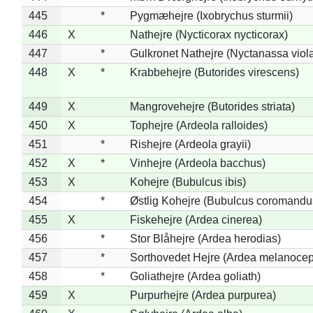
445
*
Pygmæhejre (Ixobrychus sturmii)
446
X
Nathejre (Nycticorax nycticorax)
447
*
Gulkronet Nathejre (Nyctanassa viol
448
X
*
Krabbehejre (Butorides virescens)
449
X
Mangrovehejre (Butorides striata)
450
X
Tophejre (Ardeola ralloides)
451
*
Rishejre (Ardeola grayii)
452
X
*
Vinhejre (Ardeola bacchus)
453
X
Kohejre (Bubulcus ibis)
454
*
Østlig Kohejre (Bubulcus coromandu
455
X
Fiskehejre (Ardea cinerea)
456
*
Stor Blåhejre (Ardea herodias)
457
*
Sorthovedet Hejre (Ardea melanocep
458
*
Goliathejre (Ardea goliath)
459
X
Purpurhejre (Ardea purpurea)