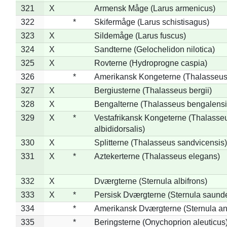
321
X
Armensk Måge (Larus armenicus)
322
*
Skifermåge (Larus schistisagus)
323
X
Sildemåge (Larus fuscus)
324
X
Sandterne (Gelochelidon nilotica)
325
X
Rovterne (Hydroprogne caspia)
326
*
Amerikansk Kongeterne (Thalasseu
327
X
Bergiusterne (Thalasseus bergii)
328
X
Bengalterne (Thalasseus bengalensi
329
X
*
Vestafrikansk Kongeterne (Thalasse
albididorsalis)
330
X
Splitterne (Thalasseus sandvicensis)
331
X
*
Aztekerterne (Thalasseus elegans)
332
X
Dværgterne (Sternula albifrons)
333
X
*
Persisk Dværgterne (Sternula saunde
334
*
Amerikansk Dværgterne (Sternula ant
335
*
Beringsterne (Onychoprion aleuticus