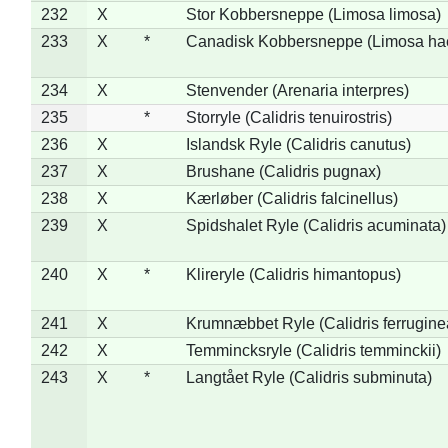
232
X
Stor Kobbersneppe (Limosa limosa)
233
X
*
Canadisk Kobbersneppe (Limosa ha
234
X
Stenvender (Arenaria interpres)
235
*
Storryle (Calidris tenuirostris)
236
X
Islandsk Ryle (Calidris canutus)
237
X
Brushane (Calidris pugnax)
238
X
Kærløber (Calidris falcinellus)
239
X
Spidshalet Ryle (Calidris acuminata)
240
X
*
Klireryle (Calidris himantopus)
241
X
Krumnæbbet Ryle (Calidris ferrugine
242
X
Temmincksryle (Calidris temminckii)
243
X
*
Langtået Ryle (Calidris subminuta)