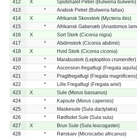
412
X
Spidshalet Petrel (Bulweria bulwerii)
413
*
Arabisk Petrel (Bulweria fallax)
414
X
Afrikansk Skovstork (Mycteria ibis)
415
*
Afrikansk Gabenæb (Anastomus lame
416
X
Sort Stork (Ciconia nigra)
417
*
Abdimstork (Ciconia abdimii)
418
X
Hvid Stork (Ciconia ciconia)
419
*
Marabustork (Leptoptilos crumenifer)
420
*
Ascension-fregatfugl (Fregata aquila
421
*
Pragtfregatfugl (Fregata magnificens
422
*
Lille Fregatfugl (Fregata ariel)
423
X
Sule (Morus bassanus)
424
*
Kapsule (Morus capensis)
425
*
Maskesule (Sula dactylatra)
426
*
Rødfodet Sule (Sula sula)
427
X
Brun Sule (Sula leucogaster)
428
*
Rørskarv (Microcarbo africanus)