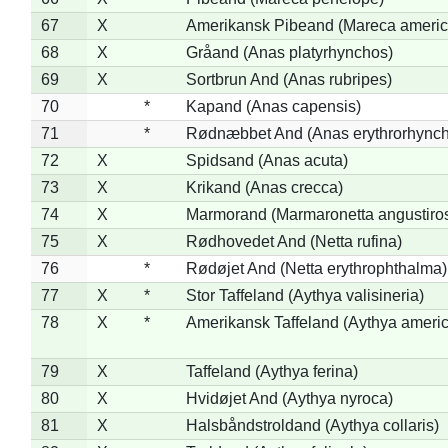
67
X
Amerikansk Pibeand (Mareca americ
68
X
Gråand (Anas platyrhynchos)
69
X
Sortbrun And (Anas rubripes)
70
*
Kapand (Anas capensis)
71
*
Rødnæbbet And (Anas erythrorhynch
72
X
Spidsand (Anas acuta)
73
X
Krikand (Anas crecca)
74
X
Marmorand (Marmaronetta angustirost
75
X
Rødhovedet And (Netta rufina)
76
*
Rødøjet And (Netta erythrophthalma)
77
X
*
Stor Taffeland (Aythya valisineria)
78
X
*
Amerikansk Taffeland (Aythya ameri
79
X
Taffeland (Aythya ferina)
80
X
Hvidøjet And (Aythya nyroca)
81
X
Halsbåndstroldand (Aythya collaris)