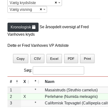
×
Vælg krydsliste
×
Vælg visning
Se årsopdelt oversigt af
Fred
Kronologisk
Vanhove
s kryds
Dette er Fred Vanhoves VP Artsliste
Copy
CSV
Excel
PDF
Print
Søg:
#
X
*
Navn
1
*
Masaistruds (Struthio camelus)
2
X
Perlehøne (Numida meleagris)
3
*
Californisk Topvagtel (Callipepla cali