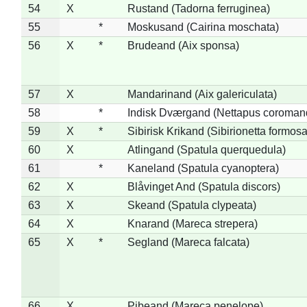
54
X
Rustand (Tadorna ferruginea)
55
*
Moskusand (Cairina moschata)
56
X
*
Brudeand (Aix sponsa)
57
X
Mandarinand (Aix galericulata)
58
*
Indisk Dværgand (Nettapus coroman
59
X
*
Sibirisk Krikand (Sibirionetta formosa
60
X
Atlingand (Spatula querquedula)
61
*
Kaneland (Spatula cyanoptera)
62
X
Blåvinget And (Spatula discors)
63
X
Skeand (Spatula clypeata)
64
X
Knarand (Mareca strepera)
65
X
*
Segland (Mareca falcata)
66
X
Pibeand (Mareca penelope)