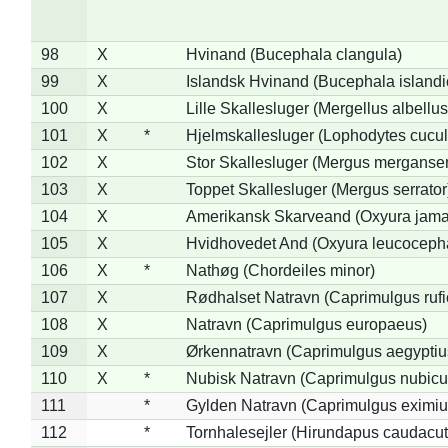
98
X
Hvinand (Bucephala clangula)
99
X
Islandsk Hvinand (Bucephala islandi
100
X
Lille Skallesluger (Mergellus albellus
101
X
*
Hjelmskallesluger (Lophodytes cucul
102
X
Stor Skallesluger (Mergus merganser
103
X
Toppet Skallesluger (Mergus serrator
104
X
Amerikansk Skarveand (Oxyura jama
105
X
Hvidhovedet And (Oxyura leucoceph
106
X
*
Nathøg (Chordeiles minor)
107
X
Rødhalset Natravn (Caprimulgus rufic
108
X
Natravn (Caprimulgus europaeus)
109
X
Ørkennatravn (Caprimulgus aegyptiu
110
X
*
Nubisk Natravn (Caprimulgus nubicu
111
*
Gylden Natravn (Caprimulgus eximiu
112
*
Tornhalesejler (Hirundapus caudacut