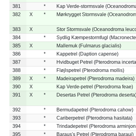
381
*
Kap Verde-stormsvale (Oceanodroma
382
X
*
Mørkrygget Stormsvale (Oceanodrom
383
X
Stor Stormsvale (Oceanodroma leuc
384
*
Sydlig Kæmpestormfugl (Macronecte
385
X
Mallemuk (Fulmarus glacialis)
386
*
Kappetrel (Daption capense)
387
*
Hvidbuget Petrel (Pterodroma incerta
388
*
Fløjlspetrel (Pterodroma mollis)
389
X
*
Madeirapetrel (Pterodroma madeira)
390
X
Kap Verde-petrel (Pterodroma feae)
391
X
*
Desertas Petrel (Pterodroma deserta
392
*
Bermudapetrel (Pterodroma cahow)
393
*
Cariberpetrel (Pterodroma hasitata)
394
*
Trindadepetrel (Pterodroma arminjon
395
*
Baraus's Petrel (Pterodroma baraui)