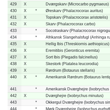
429
X
Dværgskarv (Microcarbo pygmaeus)
430
X
*
Øreskarv (Phalacrocorax auritus)
431
X
Topskarv (Phalacrocorax aristotelis)
432
X
Skarv (Phalacrocorax carbo)
433
*
Socotraskarv (Phalacrocorax nigrogul
434
*
Afrikansk Slangehalsfugl (Anhinga ru
435
X
Hellig Ibis (Threskiornis aethiopicus)
436
X
Eremitibis (Geronticus eremita)
437
X
Sort Ibis (Plegadis falcinellus)
438
X
Skestork (Platalea leucorodia)
439
X
Rørdrum (Botaurus stellaris)
440
X
*
Amerikansk Rørdrum (Botaurus lenti
441
*
Amerikansk Dværghejre (Ixobrychus e
442
X
Dværghejre (Ixobrychus minutus)
443
*
Okkergul Dværghejre (Ixobrychus sin
444
*
Mørk Dværghejre (Ixobrychus eurhy