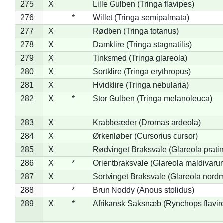
275
X
Lille Gulben (Tringa flavipes)
276
*
Willet (Tringa semipalmata)
277
X
Rødben (Tringa totanus)
278
X
Damklire (Tringa stagnatilis)
279
X
Tinksmed (Tringa glareola)
280
X
Sortklire (Tringa erythropus)
281
X
Hvidklire (Tringa nebularia)
282
X
*
Stor Gulben (Tringa melanoleuca)
283
X
Krabbeæder (Dromas ardeola)
284
X
Ørkenløber (Cursorius cursor)
285
X
Rødvinget Braksvale (Glareola pratin
286
X
*
Orientbraksvale (Glareola maldivaru
287
X
Sortvinget Braksvale (Glareola nord
288
*
Brun Noddy (Anous stolidus)
289
X
*
Afrikansk Saksnæb (Rynchops flaviro