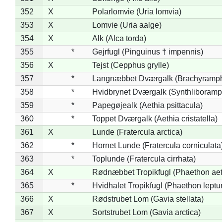
352
X
Polarlomvie (Uria lomvia)
353
X
Lomvie (Uria aalge)
354
X
Alk (Alca torda)
355
*
Gejrfugl (Pinguinus † impennis)
356
X
Tejst (Cepphus grylle)
357
*
Langnæbbet Dværgalk (Brachyramph
358
*
Hvidbrynet Dværgalk (Synthliboramp
359
*
Papegøjealk (Aethia psittacula)
360
*
Toppet Dværgalk (Aethia cristatella)
361
X
Lunde (Fratercula arctica)
362
*
Hornet Lunde (Fratercula corniculata
363
*
Toplunde (Fratercula cirrhata)
364
X
Rødnæbbet Tropikfugl (Phaethon ae
365
*
Hvidhalet Tropikfugl (Phaethon leptu
366
X
Rødstrubet Lom (Gavia stellata)
367
X
Sortstrubet Lom (Gavia arctica)