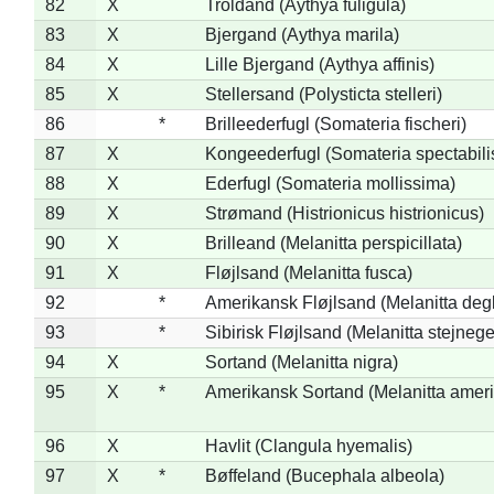
82
X
Troldand (Aythya fuligula)
83
X
Bjergand (Aythya marila)
84
X
Lille Bjergand (Aythya affinis)
85
X
Stellersand (Polysticta stelleri)
86
*
Brilleederfugl (Somateria fischeri)
87
X
Kongeederfugl (Somateria spectabili
88
X
Ederfugl (Somateria mollissima)
89
X
Strømand (Histrionicus histrionicus)
90
X
Brilleand (Melanitta perspicillata)
91
X
Fløjlsand (Melanitta fusca)
92
*
Amerikansk Fløjlsand (Melanitta deg
93
*
Sibirisk Fløjlsand (Melanitta stejnege
94
X
Sortand (Melanitta nigra)
95
X
*
Amerikansk Sortand (Melanitta amer
96
X
Havlit (Clangula hyemalis)
97
X
*
Bøffeland (Bucephala albeola)