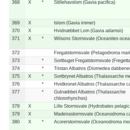
368
X
*
Stillehavslom (Gavia pacifica)
369
X
Islom (Gavia immer)
370
X
Hvidnæbbet Lom (Gavia adamsii)
371
X
*
Wilsons Stormsvale (Oceanites ocea
372
Fregatstormsvale (Pelagodroma mar
373
*
Sortbuget Fregatstormsvale (Fregetta
374
*
Tristan Albatros (Diomedea dabbene
375
X
*
Sortbrynet Albatros (Thalassarche m
376
*
Hvidkronet Albatros (Thalassarche c
377
*
Gulnæbbet Albatros (Thalassarche
chlororhynchos)
378
X
Lille Stormsvale (Hydrobates pelagic
379
X
Madeirastormsvale (Oceanodroma ca
380
X
*
Acorerstormsvale (Oceanodroma mon