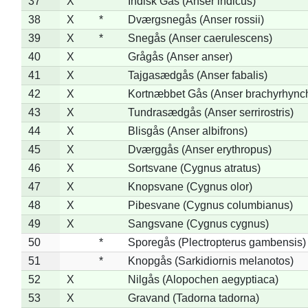
37
X
Indisk Gås (Anser indicus)
38
X
*
Dværgsnegås (Anser rossii)
39
X
*
Snegås (Anser caerulescens)
40
X
Grågås (Anser anser)
41
X
Tajgasædgås (Anser fabalis)
42
X
Kortnæbbet Gås (Anser brachyrhync
43
X
Tundrasædgås (Anser serrirostris)
44
X
Blisgås (Anser albifrons)
45
X
Dværggås (Anser erythropus)
46
X
Sortsvane (Cygnus atratus)
47
X
Knopsvane (Cygnus olor)
48
X
Pibesvane (Cygnus columbianus)
49
X
Sangsvane (Cygnus cygnus)
50
*
Sporegås (Plectropterus gambensis)
51
*
Knopgås (Sarkidiornis melanotos)
52
X
Nilgås (Alopochen aegyptiaca)
53
X
Gravand (Tadorna tadorna)