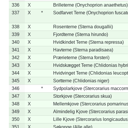
336
X
Brilleterne (Onychoprion anaethetus)
337
X
*
Sodfarvet Terne (Onychoprion fuscat
338
X
Rosenterne (Sterna dougallii)
339
X
Fjordterne (Sterna hirundo)
340
X
Hvidkindet Terne (Sterna repressa)
341
X
Havterne (Sterna paradisaea)
342
X
Prærieterne (Sterna forsteri)
343
X
Hvidskægget Terne (Chlidonias hybr
344
X
Hvidvinget Terne (Chlidonias leucopt
345
X
Sortterne (Chlidonias niger)
346
*
Sydpolarkjove (Stercorarius maccorm
347
X
Storkjove (Stercorarius skua)
348
X
Mellemkjove (Stercorarius pomarinus
349
X
Almindelig Kjove (Stercorarius parasi
350
X
Lille Kjove (Stercorarius longicaudus
351
X
Søkonge (Alle alle)