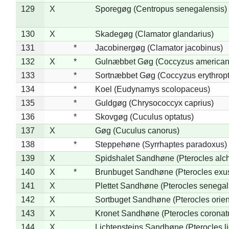
129
X
Sporegøg (Centropus senegalensis)
130
X
Skadegøg (Clamator glandarius)
131
*
Jacobinergøg (Clamator jacobinus)
132
X
*
Gulnæbbet Gøg (Coccyzus american
133
*
Sortnæbbet Gøg (Coccyzus erythrop
134
*
Koel (Eudynamys scolopaceus)
135
*
Guldgøg (Chrysococcyx caprius)
136
*
Skovgøg (Cuculus optatus)
137
X
Gøg (Cuculus canorus)
138
*
Steppehøne (Syrrhaptes paradoxus)
139
X
Spidshalet Sandhøne (Pterocles alch
140
X
*
Brunbuget Sandhøne (Pterocles exus
141
X
Plettet Sandhøne (Pterocles senegal
142
X
Sortbuget Sandhøne (Pterocles orient
143
X
Kronet Sandhøne (Pterocles coronat
144
X
Lichtensteins Sandhøne (Pterocles lic