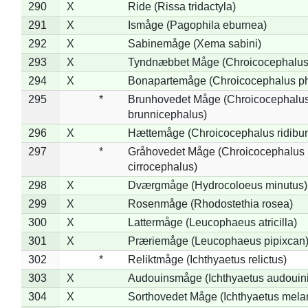
290
X
Ride (Rissa tridactyla)
291
X
Ismåge (Pagophila eburnea)
292
X
Sabinemåge (Xema sabini)
293
X
Tyndnæbbet Måge (Chroicocephalus
294
X
Bonapartemåge (Chroicocephalus ph
295
*
Brunhovedet Måge (Chroicocephalu
brunnicephalus)
296
X
Hættemåge (Chroicocephalus ridibu
297
*
Gråhovedet Måge (Chroicocephalus
cirrocephalus)
298
X
Dværgmåge (Hydrocoloeus minutus)
299
X
Rosenmåge (Rhodostethia rosea)
300
X
Lattermåge (Leucophaeus atricilla)
301
X
Præriemåge (Leucophaeus pipixcan
302
*
Reliktmåge (Ichthyaetus relictus)
303
X
Audouinsmåge (Ichthyaetus audouini
304
X
Sorthovedet Måge (Ichthyaetus mela