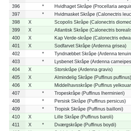
396
*
Hvidhaget Skråpe (Procellaria aequin
397
*
Hvidmasket Skråpe (Calonectris leu
398
X
Scopolis Skråpe (Calonectris diome
399
X
Atlantisk Skråpe (Calonectris boreali
400
X
Kap Verde-skråpe (Calonectris edwar
401
X
Sodfarvet Skråpe (Ardenna grisea)
402
*
Tyndnæbbet Skråpe (Ardenna tenuiro
403
*
Lysbenet Skråpe (Ardenna carneipes
404
X
Storskråpe (Ardenna gravis)
405
X
Almindelig Skråpe (Puffinus puffinus
406
X
Middelhavsskråpe (Puffinus yelkoua
407
*
Tropeskråpe (Puffinus lherminieri)
408
*
Persisk Skråpe (Puffinus persicus)
409
*
Tropisk Skråpe (Puffinus bailloni)
410
X
Lille Skråpe (Puffinus baroli)
411
X
*
Dværgskråpe (Puffinus boydi)