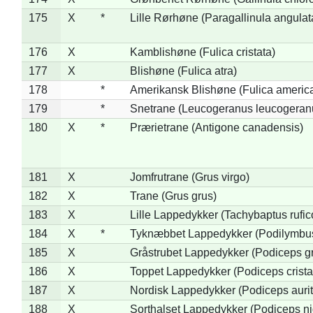
175
X
*
Lille Rørhøne (Paragallinula angulat
176
X
Kamblishøne (Fulica cristata)
177
X
Blishøne (Fulica atra)
178
*
Amerikansk Blishøne (Fulica americ
179
*
Snetrane (Leucogeranus leucogeran
180
X
*
Prærietrane (Antigone canadensis)
181
X
Jomfrutrane (Grus virgo)
182
X
Trane (Grus grus)
183
X
Lille Lappedykker (Tachybaptus rufico
184
X
*
Tyknæbbet Lappedykker (Podilymbu
185
X
Gråstrubet Lappedykker (Podiceps g
186
X
Toppet Lappedykker (Podiceps crista
187
X
Nordisk Lappedykker (Podiceps aurit
188
X
Sorthalset Lappedykker (Podiceps nig