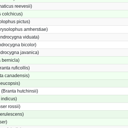
ticus reevesii)
 colchicus)
lophus pictus)
rysolophus amherstiae)
ndrocygna viduata)
drocygna bicolor)
ndrocygna javanica)
 bernicla)
nta ruficollis)
a canadensis)
leucopsis)
Branta hutchinsii)
 indicus)
er rossii)
erulescens)
ser)