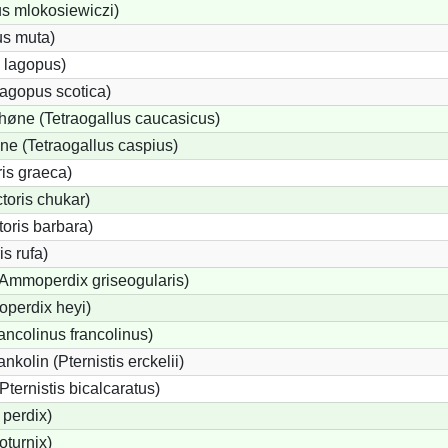
us mlokosiewiczi)
us muta)
 lagopus)
agopus scotica)
øne (Tetraogallus caucasicus)
e (Tetraogallus caspius)
is graeca)
oris chukar)
oris barbara)
s rufa)
(Ammoperdix griseogularis)
perdix heyi)
ancolinus francolinus)
kolin (Pternistis erckelii)
Pternistis bicalcaratus)
perdix)
oturnix)