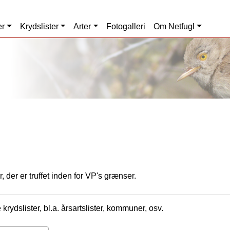
er
Krydslister
Arter
Fotogalleri
Om Netfugl
, der er truffet inden for VP's grænser.
krydslister, bl.a. årsartslister, kommuner, osv.