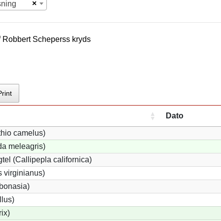
×
sning
f
Robbert Schepers
s kryds
Print
Dato
thio camelus)
a meleagris)
tel (Callipepla californica)
 virginianus)
 bonasia)
llus)
rix)