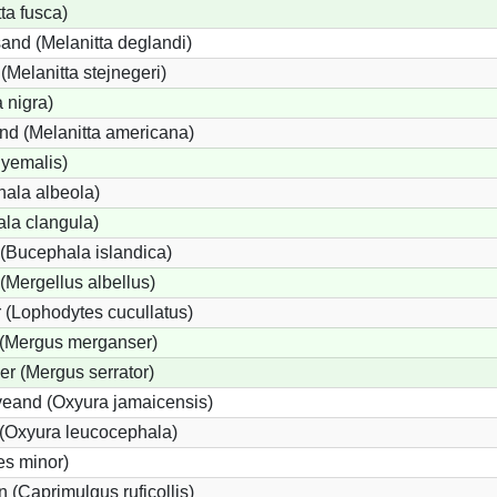
ta fusca)
and (Melanitta deglandi)
 (Melanitta stejnegeri)
 nigra)
nd (Melanitta americana)
hyemalis)
ala albeola)
la clangula)
(Bucephala islandica)
 (Mergellus albellus)
 (Lophodytes cucullatus)
 (Mergus merganser)
er (Mergus serrator)
eand (Oxyura jamaicensis)
(Oxyura leucocephala)
es minor)
 (Caprimulgus ruficollis)