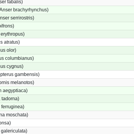
er fabalis)
Anser brachyrhynchus)
er serrirostris)
ifrons)
erythropus)
 atratus)
s olor)
us columbianus)
us cygnus)
opterus gambensis)
ornis melanotos)
n aegyptiaca)
 tadorna)
ferruginea)
na moschata)
onsa)
galericulata)