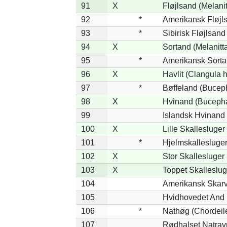
91
X
Fløjlsand (Melanit
92
*
Amerikansk Fløjls
93
*
Sibirisk Fløjlsand
94
X
Sortand (Melanitta
95
*
Amerikansk Sorta
96
X
Havlit (Clangula 
97
*
Bøffeland (Buceph
98
X
Hvinand (Bucepha
99
Islandsk Hvinand 
100
X
Lille Skallesluger
101
*
Hjelmskallesluger
102
X
Stor Skallesluger
103
X
Toppet Skalleslug
104
Amerikansk Skarv
105
Hvidhovedet And 
106
*
Nathøg (Chordeil
107
Rødhalset Natravn