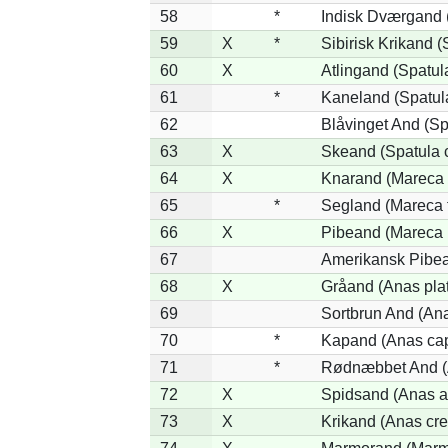
58
*
Indisk Dværgand 
59
X
*
Sibirisk Krikand (
60
X
Atlingand (Spatul
61
*
Kaneland (Spatul
62
Blåvinget And (Sp
63
X
Skeand (Spatula 
64
X
Knarand (Mareca 
65
*
Segland (Mareca f
66
X
Pibeand (Mareca 
67
Amerikansk Pibea
68
X
Gråand (Anas pla
69
Sortbrun And (Ana
70
*
Kapand (Anas cap
71
*
Rødnæbbet And (A
72
X
Spidsand (Anas a
73
X
Krikand (Anas cre