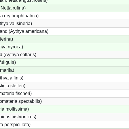
onetta angustirostris)
etta rufina)
a erythrophthalma)
thya valisineria)
land (Aythya americana)
ferina)
hya nyroca)
 (Aythya collaris)
uligula)
marila)
hya affinis)
icta stelleri)
materia fischeri)
materia spectabilis)
ia mollissima)
icus histrionicus)
a perspicillata)