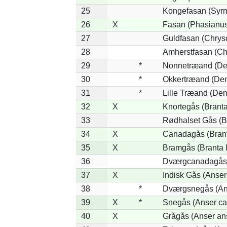
25
Kongefasan (Syrma
26
X
Fasan (Phasianus
27
Guldfasan (Chryso
28
Amherstfasan (Ch
29
*
Nonnetræand (De
30
*
Okkertræand (Den
31
*
Lille Træand (De
32
X
Knortegås (Branta
33
Rødhalset Gås (Bra
34
X
Canadagås (Brant
35
X
Bramgås (Branta 
36
Dværgcanadagås (
37
X
Indisk Gås (Anser
38
*
Dværgsnegås (Ans
39
X
*
Snegås (Anser ca
40
X
Grågås (Anser an