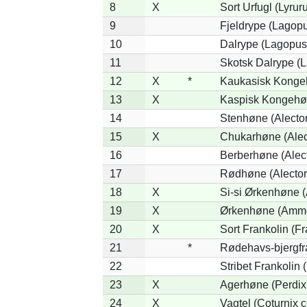
8
X
Sort Urfugl (Lyrur
9
Fjeldrype (Lagop
10
Dalrype (Lagopus
11
Skotsk Dalrype (L
12
X
*
Kaukasisk Kongeh
13
X
Kaspisk Kongehøn
14
Stenhøne (Alector
15
X
Chukarhøne (Alect
16
Berberhøne (Alect
17
Rødhøne (Alectori
18
X
Si-si Ørkenhøne 
19
X
Ørkenhøne (Ammo
20
X
Sort Frankolin (Fr
21
*
Rødehavs-bjergfran
22
Stribet Frankolin (
23
X
Agerhøne (Perdix 
24
X
Vagtel (Coturnix c