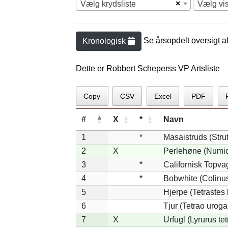
×
Vælg krydsliste
Vælg vi
Se årsopdelt oversigt a
Kronologisk
Dette er Robbert Scheperss VP Artsliste
Copy
CSV
Excel
PDF
#
X
*
Navn
1
*
Masaistruds (Stru
2
X
Perlehøne (Numid
3
*
Californisk Topvag
4
*
Bobwhite (Colinus
5
Hjerpe (Tetrastes
6
Tjur (Tetrao uroga
7
X
Urfugl (Lyrurus tet