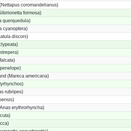
(Nettapus coromandelianus)
Sibirionetta formosa)
a querquedula)
a cyanoptera)
atula discors)
clypeata)
strepera)
alcata)
penelope)
nd (Mareca americana)
tyrhynchos)
s rubripes)
ensis)
nas erythrorhyncha)
cuta)
cca)