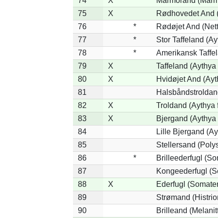
74
X
Marmorand (Marmar
75
X
Rødhovedet And (N
76
*
Rødøjet And (Nett
77
*
Stor Taffeland (Ay
78
*
Amerikansk Taffe
79
X
Taffeland (Aythya 
80
X
Hvidøjet And (Ayt
81
Halsbåndstroldand
82
X
Troldand (Aythya f
83
X
Bjergand (Aythya 
84
Lille Bjergand (Ayt
85
Stellersand (Polyst
86
*
Brilleederfugl (So
87
Kongeederfugl (So
88
X
Ederfugl (Somater
89
Strømand (Histrion
90
Brilleand (Melanitt