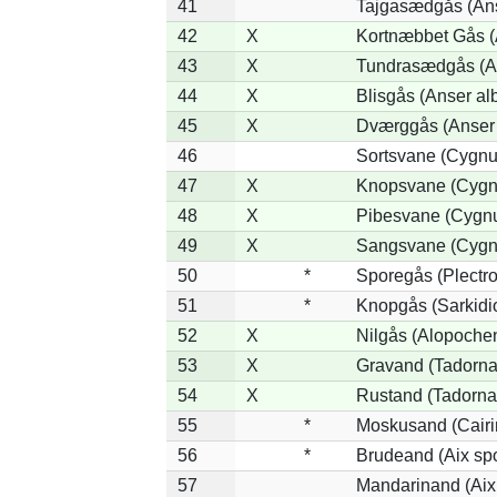
41
Tajgasædgås (Ans
42
X
Kortnæbbet Gås (
43
X
Tundrasædgås (Ans
44
X
Blisgås (Anser alb
45
X
Dværggås (Anser 
46
Sortsvane (Cygnus
47
X
Knopsvane (Cygnu
48
X
Pibesvane (Cygn
49
X
Sangsvane (Cygn
50
*
Sporegås (Plectr
51
*
Knopgås (Sarkidi
52
X
Nilgås (Alopoche
53
X
Gravand (Tadorna
54
X
Rustand (Tadorna 
55
*
Moskusand (Cairi
56
*
Brudeand (Aix sp
57
Mandarinand (Aix 