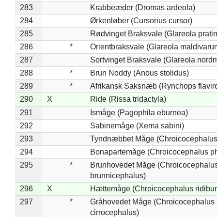
283
Krabbeæder (Dromas ardeola)
284
Ørkenløber (Cursorius cursor)
285
Rødvinget Braksvale (Glareola pratin
286
*
Orientbraksvale (Glareola maldivaru
287
Sortvinget Braksvale (Glareola nord
288
*
Brun Noddy (Anous stolidus)
289
*
Afrikansk Saksnæb (Rynchops flaviro
290
X
Ride (Rissa tridactyla)
291
Ismåge (Pagophila eburnea)
292
Sabinemåge (Xema sabini)
293
Tyndnæbbet Måge (Chroicocephalus
294
Bonapartemåge (Chroicocephalus ph
295
*
Brunhovedet Måge (Chroicocephalu
brunnicephalus)
296
X
Hættemåge (Chroicocephalus ridibu
297
*
Gråhovedet Måge (Chroicocephalus
cirrocephalus)