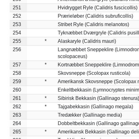
251
Hvidrygget Ryle (Calidris fuscicollis)
252
Prærieløber (Calidris subruficollis)
253
Stribet Ryle (Calidris melanotos)
254
Tyknæbbet Dværgryle (Calidris pusil
255
*
Alaskaryle (Calidris mauri)
256
Langnæbbet Sneppeklire (Limnodro
scolopaceus)
257
*
Kortnæbbet Sneppeklire (Limnodrom
258
Skovsneppe (Scolopax rusticola)
259
*
Amerikansk Skovsneppe (Scolopax m
260
Enkeltbekkasin (Lymnocryptes minim
261
*
Sibirisk Bekkasin (Gallinago stenura
262
*
Tajgabekkasin (Gallinago megala)
263
Tredækker (Gallinago media)
264
Dobbeltbekkasin (Gallinago gallinag
265
*
Amerikansk Bekkasin (Gallinago deli