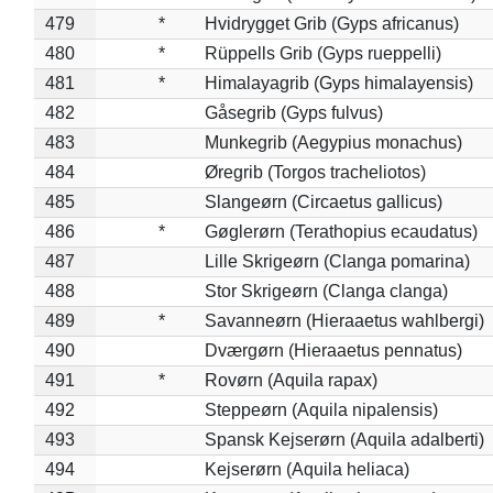
479
*
Hvidrygget Grib (Gyps africanus)
480
*
Rüppells Grib (Gyps rueppelli)
481
*
Himalayagrib (Gyps himalayensis)
482
Gåsegrib (Gyps fulvus)
483
Munkegrib (Aegypius monachus)
484
Øregrib (Torgos tracheliotos)
485
Slangeørn (Circaetus gallicus)
486
*
Gøglerørn (Terathopius ecaudatus)
487
Lille Skrigeørn (Clanga pomarina)
488
Stor Skrigeørn (Clanga clanga)
489
*
Savanneørn (Hieraaetus wahlbergi)
490
Dværgørn (Hieraaetus pennatus)
491
*
Rovørn (Aquila rapax)
492
Steppeørn (Aquila nipalensis)
493
Spansk Kejserørn (Aquila adalberti)
494
Kejserørn (Aquila heliaca)