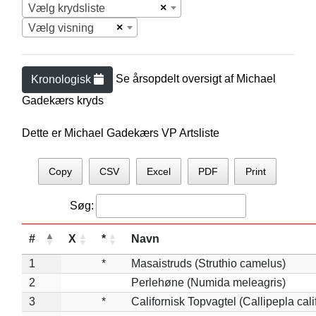
×
Vælg krydsliste
×
Vælg visning
Se årsopdelt oversigt af
Michael
Kronologisk
Gadekær
s kryds
Dette er Michael Gadekærs VP Artsliste
Copy
CSV
Excel
PDF
Print
Søg:
#
X
*
Navn
1
*
Masaistruds (Struthio camelus)
2
Perlehøne (Numida meleagris)
3
*
Californisk Topvagtel (Callipepla cali