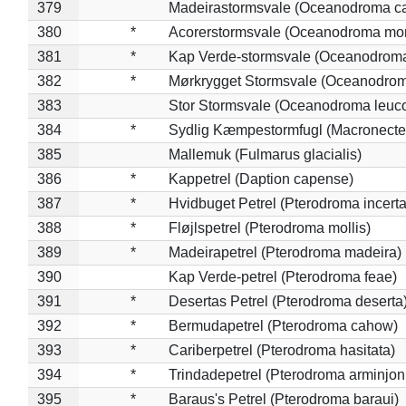
379
Madeirastormsvale (Oceanodroma ca
380
*
Acorerstormsvale (Oceanodroma mon
381
*
Kap Verde-stormsvale (Oceanodroma
382
*
Mørkrygget Stormsvale (Oceanodrom
383
Stor Stormsvale (Oceanodroma leuc
384
*
Sydlig Kæmpestormfugl (Macronecte
385
Mallemuk (Fulmarus glacialis)
386
*
Kappetrel (Daption capense)
387
*
Hvidbuget Petrel (Pterodroma incerta
388
*
Fløjlspetrel (Pterodroma mollis)
389
*
Madeirapetrel (Pterodroma madeira)
390
Kap Verde-petrel (Pterodroma feae)
391
*
Desertas Petrel (Pterodroma deserta
392
*
Bermudapetrel (Pterodroma cahow)
393
*
Cariberpetrel (Pterodroma hasitata)
394
*
Trindadepetrel (Pterodroma arminjon
395
*
Baraus's Petrel (Pterodroma baraui)