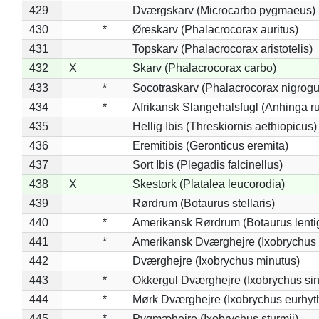
429
Dværgskarv (Microcarbo pygmaeus)
430
*
Øreskarv (Phalacrocorax auritus)
431
Topskarv (Phalacrocorax aristotelis)
432
X
Skarv (Phalacrocorax carbo)
433
*
Socotraskarv (Phalacrocorax nigrogul
434
*
Afrikansk Slangehalsfugl (Anhinga ru
435
Hellig Ibis (Threskiornis aethiopicus)
436
Eremitibis (Geronticus eremita)
437
Sort Ibis (Plegadis falcinellus)
438
X
Skestork (Platalea leucorodia)
439
Rørdrum (Botaurus stellaris)
440
*
Amerikansk Rørdrum (Botaurus lenti
441
*
Amerikansk Dværghejre (Ixobrychus e
442
Dværghejre (Ixobrychus minutus)
443
*
Okkergul Dværghejre (Ixobrychus sin
444
*
Mørk Dværghejre (Ixobrychus eurhy
445
*
Pygmæhejre (Ixobrychus sturmii)