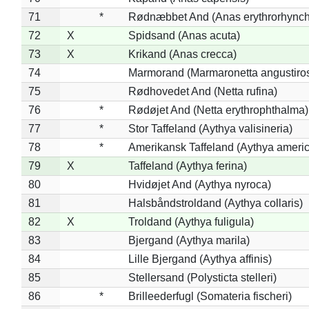
71
*
Rødnæbbet And (Anas erythrorhynch
72
X
Spidsand (Anas acuta)
73
X
Krikand (Anas crecca)
74
Marmorand (Marmaronetta angustirost
75
Rødhovedet And (Netta rufina)
76
*
Rødøjet And (Netta erythrophthalma)
77
*
Stor Taffeland (Aythya valisineria)
78
*
Amerikansk Taffeland (Aythya ameri
79
X
Taffeland (Aythya ferina)
80
Hvidøjet And (Aythya nyroca)
81
Halsbåndstroldand (Aythya collaris)
82
X
Troldand (Aythya fuligula)
83
Bjergand (Aythya marila)
84
Lille Bjergand (Aythya affinis)
85
Stellersand (Polysticta stelleri)
86
*
Brilleederfugl (Somateria fischeri)