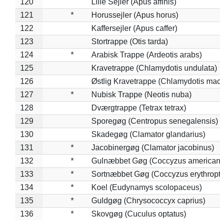
120
Lille Sejler (Apus affinis)
121
*
Horussejler (Apus horus)
122
Kaffersejler (Apus caffer)
123
Stortrappe (Otis tarda)
124
*
Arabisk Trappe (Ardeotis arabs)
125
Kravetrappe (Chlamydotis undulata)
126
Østlig Kravetrappe (Chlamydotis mac
127
*
Nubisk Trappe (Neotis nuba)
128
Dværgtrappe (Tetrax tetrax)
129
Sporegøg (Centropus senegalensis)
130
Skadegøg (Clamator glandarius)
131
*
Jacobinergøg (Clamator jacobinus)
132
*
Gulnæbbet Gøg (Coccyzus american
133
*
Sortnæbbet Gøg (Coccyzus erythrop
134
*
Koel (Eudynamys scolopaceus)
135
*
Guldgøg (Chrysococcyx caprius)
136
*
Skovgøg (Cuculus optatus)