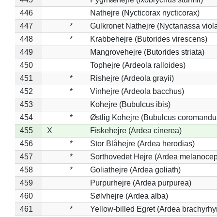
446
Nathejre (Nycticorax nycticorax)
447
*
Gulkronet Nathejre (Nyctanassa viol
448
*
Krabbehejre (Butorides virescens)
449
Mangrovehejre (Butorides striata)
450
Tophejre (Ardeola ralloides)
451
*
Rishejre (Ardeola grayii)
452
*
Vinhejre (Ardeola bacchus)
453
Kohejre (Bubulcus ibis)
454
*
Østlig Kohejre (Bubulcus coromandu
455
X
Fiskehejre (Ardea cinerea)
456
*
Stor Blåhejre (Ardea herodias)
457
*
Sorthovedet Hejre (Ardea melanocep
458
*
Goliathejre (Ardea goliath)
459
Purpurhejre (Ardea purpurea)
460
Sølvhejre (Ardea alba)
461
*
Yellow-billed Egret (Ardea brachyrh