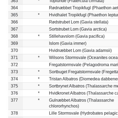
363
*
Toplunde (Fratercula cirrhata)
364
Rødnæbbet Tropikfugl (Phaethon ae
365
*
Hvidhalet Tropikfugl (Phaethon leptu
366
Rødstrubet Lom (Gavia stellata)
367
Sortstrubet Lom (Gavia arctica)
368
*
Stillehavslom (Gavia pacifica)
369
Islom (Gavia immer)
370
Hvidnæbbet Lom (Gavia adamsii)
371
*
Wilsons Stormsvale (Oceanites ocea
372
Fregatstormsvale (Pelagodroma mar
373
*
Sortbuget Fregatstormsvale (Fregetta
374
*
Tristan Albatros (Diomedea dabbene
375
*
Sortbrynet Albatros (Thalassarche m
376
*
Hvidkronet Albatros (Thalassarche c
377
*
Gulnæbbet Albatros (Thalassarche
chlororhynchos)
378
Lille Stormsvale (Hydrobates pelagic