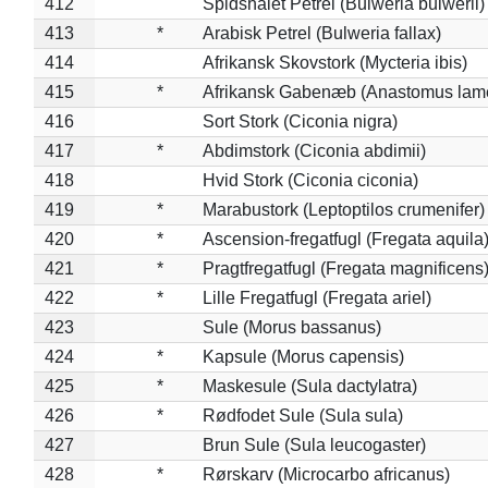
412
Spidshalet Petrel (Bulweria bulwerii)
413
*
Arabisk Petrel (Bulweria fallax)
414
Afrikansk Skovstork (Mycteria ibis)
415
*
Afrikansk Gabenæb (Anastomus lame
416
Sort Stork (Ciconia nigra)
417
*
Abdimstork (Ciconia abdimii)
418
Hvid Stork (Ciconia ciconia)
419
*
Marabustork (Leptoptilos crumenifer)
420
*
Ascension-fregatfugl (Fregata aquila
421
*
Pragtfregatfugl (Fregata magnificens
422
*
Lille Fregatfugl (Fregata ariel)
423
Sule (Morus bassanus)
424
*
Kapsule (Morus capensis)
425
*
Maskesule (Sula dactylatra)
426
*
Rødfodet Sule (Sula sula)
427
Brun Sule (Sula leucogaster)
428
*
Rørskarv (Microcarbo africanus)