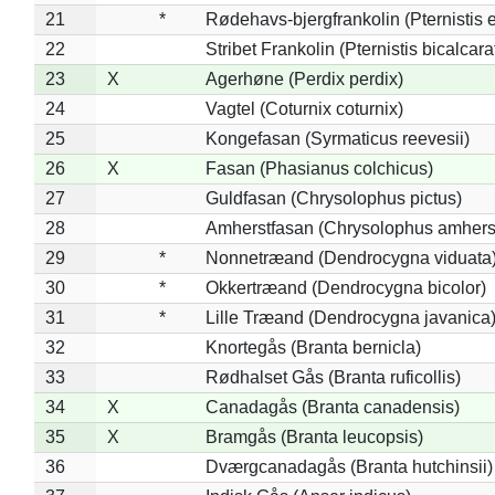
21
*
Rødehavs-bjergfrankolin (Pternistis e
22
Stribet Frankolin (Pternistis bicalcara
23
X
Agerhøne (Perdix perdix)
24
Vagtel (Coturnix coturnix)
25
Kongefasan (Syrmaticus reevesii)
26
X
Fasan (Phasianus colchicus)
27
Guldfasan (Chrysolophus pictus)
28
Amherstfasan (Chrysolophus amhers
29
*
Nonnetræand (Dendrocygna viduata
30
*
Okkertræand (Dendrocygna bicolor)
31
*
Lille Træand (Dendrocygna javanica
32
Knortegås (Branta bernicla)
33
Rødhalset Gås (Branta ruficollis)
34
X
Canadagås (Branta canadensis)
35
X
Bramgås (Branta leucopsis)
36
Dværgcanadagås (Branta hutchinsii)