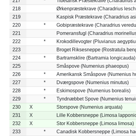
217
*
Tibetansk Præstekrave (Charadrius at
218
Ørkenpræstekrave (Charadrius lesche
219
Kaspisk Præstekrave (Charadrius asi
220
*
Gobipræstekrave (Charadrius veredu
221
Pomeransfugl (Charadrius morinellu
222
*
Krokodillevogter (Pluvianus aegyptiu
223
Broget Riksesneppe (Rostratula ben
224
*
Bartramsklire (Bartramia longicauda)
225
Småspove (Numenius phaeopus)
226
*
Amerikansk Småspove (Numenius h
227
*
Dværgspove (Numenius minutus)
228
*
Eskimospove (Numenius borealis)
229
*
Tyndnæbbet Spove (Numenius tenuiro
230
X
Storspove (Numenius arquata)
231
X
Lille Kobbersneppe (Limosa lapponi
232
X
Stor Kobbersneppe (Limosa limosa)
233
*
Canadisk Kobbersneppe (Limosa ha