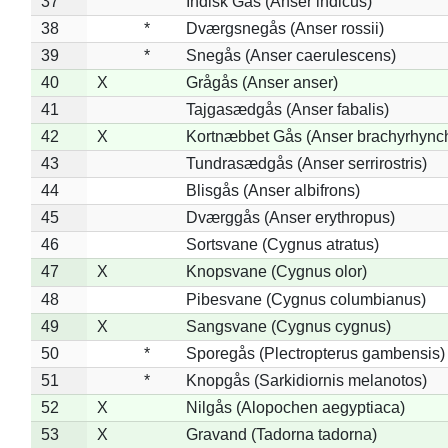
37
Indisk Gås (Anser indicus)
38
*
Dværgsnegås (Anser rossii)
39
*
Snegås (Anser caerulescens)
40
X
Grågås (Anser anser)
41
Tajgasædgås (Anser fabalis)
42
X
Kortnæbbet Gås (Anser brachyrhync
43
Tundrasædgås (Anser serrirostris)
44
Blisgås (Anser albifrons)
45
Dværggås (Anser erythropus)
46
Sortsvane (Cygnus atratus)
47
X
Knopsvane (Cygnus olor)
48
Pibesvane (Cygnus columbianus)
49
X
Sangsvane (Cygnus cygnus)
50
*
Sporegås (Plectropterus gambensis)
51
*
Knopgås (Sarkidiornis melanotos)
52
X
Nilgås (Alopochen aegyptiaca)
53
X
Gravand (Tadorna tadorna)