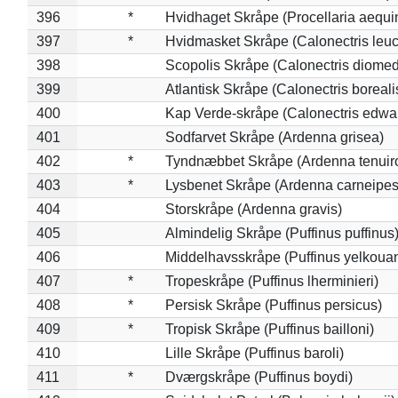
396
*
Hvidhaget Skråpe (Procellaria aequin
397
*
Hvidmasket Skråpe (Calonectris leu
398
Scopolis Skråpe (Calonectris diome
399
Atlantisk Skråpe (Calonectris boreali
400
Kap Verde-skråpe (Calonectris edwar
401
Sodfarvet Skråpe (Ardenna grisea)
402
*
Tyndnæbbet Skråpe (Ardenna tenuiro
403
*
Lysbenet Skråpe (Ardenna carneipes
404
Storskråpe (Ardenna gravis)
405
Almindelig Skråpe (Puffinus puffinus
406
Middelhavsskråpe (Puffinus yelkoua
407
*
Tropeskråpe (Puffinus lherminieri)
408
*
Persisk Skråpe (Puffinus persicus)
409
*
Tropisk Skråpe (Puffinus bailloni)
410
Lille Skråpe (Puffinus baroli)
411
*
Dværgskråpe (Puffinus boydi)