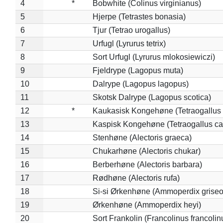
4
*
Bobwhite (Colinus virginianus)
5
Hjerpe (Tetrastes bonasia)
6
Tjur (Tetrao urogallus)
7
Urfugl (Lyrurus tetrix)
8
Sort Urfugl (Lyrurus mlokosiewiczi)
9
Fjeldrype (Lagopus muta)
10
Dalrype (Lagopus lagopus)
11
Skotsk Dalrype (Lagopus scotica)
12
*
Kaukasisk Kongehøne (Tetraogallus 
13
Kaspisk Kongehøne (Tetraogallus ca
14
Stenhøne (Alectoris graeca)
15
Chukarhøne (Alectoris chukar)
16
Berberhøne (Alectoris barbara)
17
Rødhøne (Alectoris rufa)
18
Si-si Ørkenhøne (Ammoperdix griseo
19
Ørkenhøne (Ammoperdix heyi)
20
Sort Frankolin (Francolinus francolin