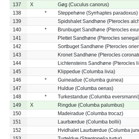
137
X
Gøg (Cuculus canorus)
138
*
Steppehøne (Syrrhaptes paradoxus)
139
Spidshalet Sandhøne (Pterocles alch
140
*
Brunbuget Sandhøne (Pterocles exus
141
Plettet Sandhøne (Pterocles senegal
142
Sortbuget Sandhøne (Pterocles orient
143
Kronet Sandhøne (Pterocles coronat
144
Lichtensteins Sandhøne (Pterocles lic
145
Klippedue (Columba livia)
146
*
Guineadue (Columba guinea)
147
Huldue (Columba oenas)
148
*
Turkestandue (Columba eversmanni
149
X
Ringdue (Columba palumbus)
150
Madeiradue (Columba trocaz)
151
Laurbærdue (Columba bollii)
152
Hvidhalet Laurbærdue (Columba jun
153
Turteldue (Streptopelia turtur)