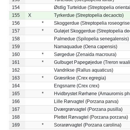
154
Østlig Turteldue (Streptopelia oriental
155
X
Tyrkerdue (Streptopelia decaocto)
156
*
Skoggerdue (Streptopelia roseogrise
157
*
Guløjet Skoggerdue (Streptopelia de
158
Palmedue (Spilopelia senegalensis)
159
Namaquadue (Oena capensis)
160
*
Sørgedue (Zenaida macroura)
161
*
Gulbuget Papegøjedue (Treron waali
162
Vandrikse (Rallus aquaticus)
163
*
Græsrikse (Crex egregia)
164
Engsnarre (Crex crex)
165
*
Hvidbrystet Rørhøne (Amaurornis ph
166
Lille Rørvagtel (Porzana parva)
167
Dværgrørvagtel (Porzana pusilla)
168
Plettet Rørvagtel (Porzana porzana)
169
*
Sorarørvagtel (Porzana carolina)