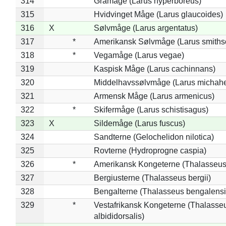
314
Gråmåge (Larus hyperboreus)
315
Hvidvinget Måge (Larus glaucoides)
316
X
Sølvmåge (Larus argentatus)
317
*
Amerikansk Sølvmåge (Larus smiths
318
*
Vegamåge (Larus vegae)
319
Kaspisk Måge (Larus cachinnans)
320
Middelhavssølvmåge (Larus michahel
321
Armensk Måge (Larus armenicus)
322
*
Skifermåge (Larus schistisagus)
323
X
Sildemåge (Larus fuscus)
324
Sandterne (Gelochelidon nilotica)
325
Rovterne (Hydroprogne caspia)
326
*
Amerikansk Kongeterne (Thalasseu
327
Bergiusterne (Thalasseus bergii)
328
Bengalterne (Thalasseus bengalensi
329
*
Vestafrikansk Kongeterne (Thalasse
albididorsalis)