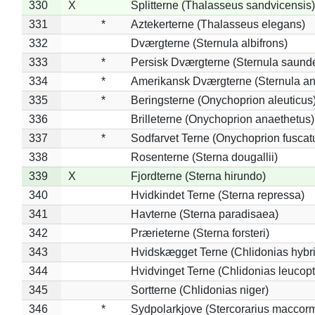
330
X
Splitterne (Thalasseus sandvicensis)
331
*
Aztekerterne (Thalasseus elegans)
332
Dværgterne (Sternula albifrons)
333
*
Persisk Dværgterne (Sternula saunde
334
*
Amerikansk Dværgterne (Sternula ant
335
*
Beringsterne (Onychoprion aleuticus
336
Brilleterne (Onychoprion anaethetus)
337
*
Sodfarvet Terne (Onychoprion fuscat
338
Rosenterne (Sterna dougallii)
339
X
Fjordterne (Sterna hirundo)
340
Hvidkindet Terne (Sterna repressa)
341
Havterne (Sterna paradisaea)
342
Prærieterne (Sterna forsteri)
343
Hvidskægget Terne (Chlidonias hybr
344
Hvidvinget Terne (Chlidonias leucopt
345
Sortterne (Chlidonias niger)
346
*
Sydpolarkjove (Stercorarius maccorm