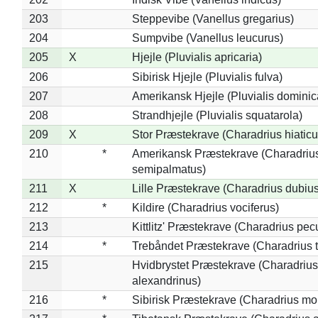
203
Steppevibe (Vanellus gregarius)
204
Sumpvibe (Vanellus leucurus)
205
X
Hjejle (Pluvialis apricaria)
206
Sibirisk Hjejle (Pluvialis fulva)
207
Amerikansk Hjejle (Pluvialis dominic
208
Strandhjejle (Pluvialis squatarola)
209
X
Stor Præstekrave (Charadrius hiaticu
210
*
Amerikansk Præstekrave (Charadriu
semipalmatus)
211
X
Lille Præstekrave (Charadrius dubius
212
*
Kildire (Charadrius vociferus)
213
Kittlitz' Præstekrave (Charadrius pec
214
*
Trebåndet Præstekrave (Charadrius tr
215
Hvidbrystet Præstekrave (Charadrius
alexandrinus)
216
*
Sibirisk Præstekrave (Charadrius mo