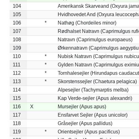
104
Amerikansk Skarveand (Oxyura jama
105
Hvidhovedet And (Oxyura leucoceph
106
*
Nathøg (Chordeiles minor)
107
Rødhalset Natravn (Caprimulgus rufic
108
Natravn (Caprimulgus europaeus)
109
Ørkennatravn (Caprimulgus aegyptiu
110
*
Nubisk Natravn (Caprimulgus nubicu
111
*
Gylden Natravn (Caprimulgus eximiu
112
*
Tornhalesejler (Hirundapus caudacut
113
*
Skorstenssejler (Chaetura pelagica)
114
Alpesejler (Tachymarptis melba)
115
Kap Verde-sejler (Apus alexandri)
116
X
Mursejler (Apus apus)
117
Ensfarvet Sejler (Apus unicolor)
118
Gråsejler (Apus pallidus)
119
*
Orientsejler (Apus pacificus)