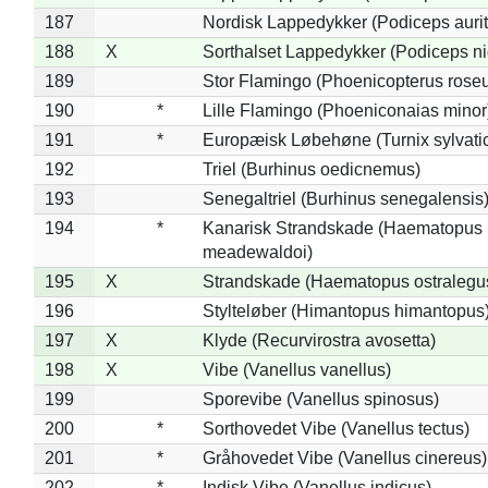
187
Nordisk Lappedykker (Podiceps aurit
188
X
Sorthalset Lappedykker (Podiceps nig
189
Stor Flamingo (Phoenicopterus rose
190
*
Lille Flamingo (Phoeniconaias minor
191
*
Europæisk Løbehøne (Turnix sylvati
192
Triel (Burhinus oedicnemus)
193
Senegaltriel (Burhinus senegalensis
194
*
Kanarisk Strandskade (Haematopus
meadewaldoi)
195
X
Strandskade (Haematopus ostralegu
196
Stylteløber (Himantopus himantopus
197
X
Klyde (Recurvirostra avosetta)
198
X
Vibe (Vanellus vanellus)
199
Sporevibe (Vanellus spinosus)
200
*
Sorthovedet Vibe (Vanellus tectus)
201
*
Gråhovedet Vibe (Vanellus cinereus)
202
*
Indisk Vibe (Vanellus indicus)