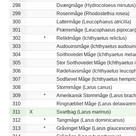
298
Dværgmåge (Hydrocoloeus minutus)
299
Rosenmåge (Rhodostethia rosea)
300
Lattermåge (Leucophaeus atricilla)
301
Præriemåge (Leucophaeus pipixcan
302
*
Reliktmåge (Ichthyaetus relictus)
303
Audouinsmåge (Ichthyaetus audouini
304
Sorthovedet Måge (Ichthyaetus mela
305
Stor Sorthovedet Måge (Ichthyaetus 
306
Rødehavsmåge (Ichthyaetus leucop
307
Sodfarvet Måge (Ichthyaetus hempric
308
Stormmåge (Larus canus)
309
*
Amerikansk Stormmåge (Larus brach
310
Ringnæbbet Måge (Larus delawarens
311
X
Svartbag (Larus marinus)
312
*
Tangmåge (Larus dominicanus)
313
*
Gråvinget Måge (Larus glaucescens)