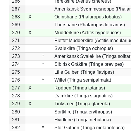
266
Terekklire (Xenus cinereus)
267
Amerikansk Svømmesneppe (Phalarop
268
X
Odinshane (Phalaropus lobatus)
269
Thorshane (Phalaropus fulicarius)
270
X
Mudderklire (Actitis hypoleucos)
271
Plettet Mudderklire (Actitis maculariu
272
Svaleklire (Tringa ochropus)
273
*
Amerikansk Svaleklire (Tringa solitar
274
*
Sibirisk Gråklire (Tringa brevipes)
275
Lille Gulben (Tringa flavipes)
276
*
Willet (Tringa semipalmata)
277
X
Rødben (Tringa totanus)
278
Damklire (Tringa stagnatilis)
279
X
Tinksmed (Tringa glareola)
280
Sortklire (Tringa erythropus)
281
Hvidklire (Tringa nebularia)
282
*
Stor Gulben (Tringa melanoleuca)