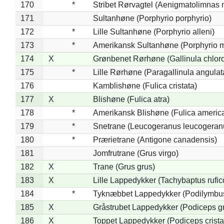
170
*
Stribet Rørvagtel (Aenigmatolimnas 
171
Sultanhøne (Porphyrio porphyrio)
172
*
Lille Sultanhøne (Porphyrio alleni)
173
*
Amerikansk Sultanhøne (Porphyrio m
174
X
Grønbenet Rørhøne (Gallinula chlor
175
*
Lille Rørhøne (Paragallinula angulat
176
Kamblishøne (Fulica cristata)
177
X
Blishøne (Fulica atra)
178
*
Amerikansk Blishøne (Fulica americ
179
*
Snetrane (Leucogeranus leucogeran
180
*
Prærietrane (Antigone canadensis)
181
Jomfrutrane (Grus virgo)
182
X
Trane (Grus grus)
183
X
Lille Lappedykker (Tachybaptus rufico
184
*
Tyknæbbet Lappedykker (Podilymbu
185
X
Gråstrubet Lappedykker (Podiceps g
186
X
Toppet Lappedykker (Podiceps crista