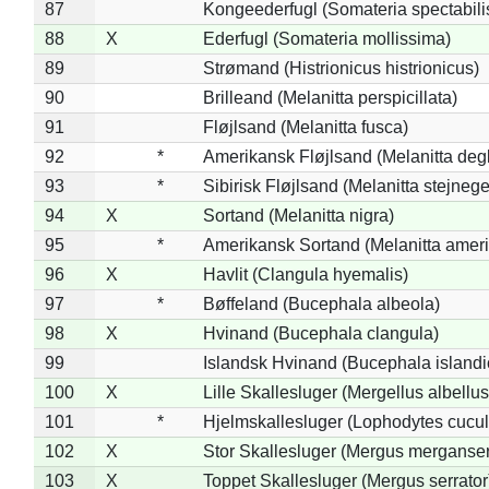
87
Kongeederfugl (Somateria spectabili
88
X
Ederfugl (Somateria mollissima)
89
Strømand (Histrionicus histrionicus)
90
Brilleand (Melanitta perspicillata)
91
Fløjlsand (Melanitta fusca)
92
*
Amerikansk Fløjlsand (Melanitta deg
93
*
Sibirisk Fløjlsand (Melanitta stejnege
94
X
Sortand (Melanitta nigra)
95
*
Amerikansk Sortand (Melanitta amer
96
X
Havlit (Clangula hyemalis)
97
*
Bøffeland (Bucephala albeola)
98
X
Hvinand (Bucephala clangula)
99
Islandsk Hvinand (Bucephala islandi
100
X
Lille Skallesluger (Mergellus albellus
101
*
Hjelmskallesluger (Lophodytes cucul
102
X
Stor Skallesluger (Mergus merganser
103
X
Toppet Skallesluger (Mergus serrator