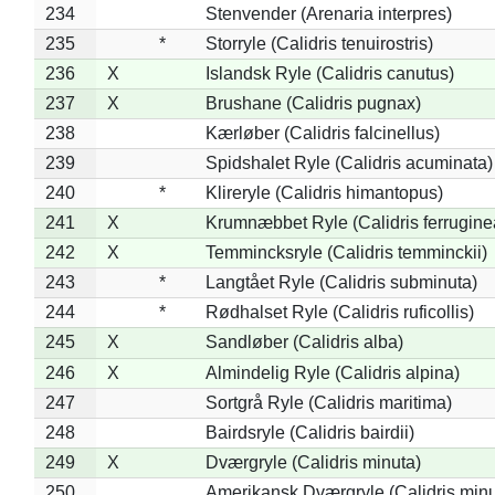
234
Stenvender (Arenaria interpres)
235
*
Storryle (Calidris tenuirostris)
236
X
Islandsk Ryle (Calidris canutus)
237
X
Brushane (Calidris pugnax)
238
Kærløber (Calidris falcinellus)
239
Spidshalet Ryle (Calidris acuminata)
240
*
Klireryle (Calidris himantopus)
241
X
Krumnæbbet Ryle (Calidris ferrugine
242
X
Temmincksryle (Calidris temminckii)
243
*
Langtået Ryle (Calidris subminuta)
244
*
Rødhalset Ryle (Calidris ruficollis)
245
X
Sandløber (Calidris alba)
246
X
Almindelig Ryle (Calidris alpina)
247
Sortgrå Ryle (Calidris maritima)
248
Bairdsryle (Calidris bairdii)
249
X
Dværgryle (Calidris minuta)
250
Amerikansk Dværgryle (Calidris minut