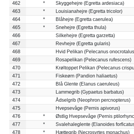
462
*
Skyggehejre (Egretta ardesiaca)
463
*
Louisianahejre (Egretta tricolor)
464
*
Blåhejre (Egretta caerulea)
465
*
Snehejre (Egretta thula)
466
Silkehejre (Egretta garzetta)
467
Revhejre (Egretta gularis)
468
Hvid Pelikan (Pelecanus onocrotalus
469
Rosapelikan (Pelecanus rufescens)
470
Krøltoppet Pelikan (Pelecanus crisp
471
Fiskeørn (Pandion haliaetus)
472
Blå Glente (Elanus caeruleus)
473
Lammegrib (Gypaetus barbatus)
474
Ådselgrib (Neophron percnopterus)
475
Hvepsevåge (Pernis apivorus)
476
*
Østlig Hvepsevåge (Pernis ptilorhyn
477
*
Svalehaleglente (Elanoides forficatu
478
*
Hættegrib (Necrosyrtes monachus)