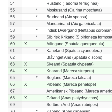
54
Rustand (Tadorna ferruginea)
55
*
Moskusand (Cairina moschata)
56
*
Brudeand (Aix sponsa)
57
Mandarinand (Aix galericulata)
58
*
Indisk Dværgand (Nettapus coroman
59
*
Sibirisk Krikand (Sibirionetta formosa
60
X
Atlingand (Spatula querquedula)
61
*
Kaneland (Spatula cyanoptera)
62
Blåvinget And (Spatula discors)
63
X
Skeand (Spatula clypeata)
64
X
Knarand (Mareca strepera)
65
*
Segland (Mareca falcata)
66
X
Pibeand (Mareca penelope)
67
Amerikansk Pibeand (Mareca americ
68
X
Gråand (Anas platyrhynchos)
69
Sortbrun And (Anas rubripes)
70
*
Kapand (Anas capensis)