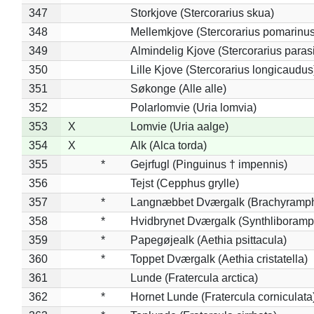
347
Storkjove (Stercorarius skua)
348
Mellemkjove (Stercorarius pomarinus
349
Almindelig Kjove (Stercorarius parasi
350
Lille Kjove (Stercorarius longicaudus
351
Søkonge (Alle alle)
352
Polarlomvie (Uria lomvia)
353
X
Lomvie (Uria aalge)
354
X
Alk (Alca torda)
355
*
Gejrfugl (Pinguinus † impennis)
356
Tejst (Cepphus grylle)
357
*
Langnæbbet Dværgalk (Brachyramph
358
*
Hvidbrynet Dværgalk (Synthliboramp
359
*
Papegøjealk (Aethia psittacula)
360
*
Toppet Dværgalk (Aethia cristatella)
361
Lunde (Fratercula arctica)
362
*
Hornet Lunde (Fratercula corniculata