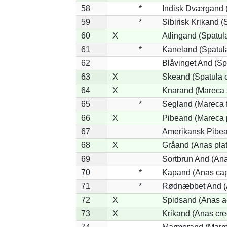
58
*
Indisk Dværgand 
59
*
Sibirisk Krikand (
60
X
Atlingand (Spatul
61
*
Kaneland (Spatul
62
Blåvinget And (Sp
63
X
Skeand (Spatula c
64
X
Knarand (Mareca 
65
*
Segland (Mareca f
66
X
Pibeand (Mareca 
67
Amerikansk Pibea
68
X
Gråand (Anas pla
69
Sortbrun And (Ana
70
*
Kapand (Anas cap
71
*
Rødnæbbet And (A
72
X
Spidsand (Anas a
73
X
Krikand (Anas cre