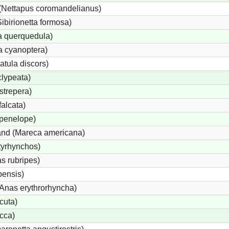
(Nettapus coromandelianus)
Sibirionetta formosa)
a querquedula)
a cyanoptera)
atula discors)
lypeata)
strepera)
alcata)
penelope)
nd (Mareca americana)
tyrhynchos)
s rubripes)
ensis)
nas erythrorhyncha)
cuta)
cca)