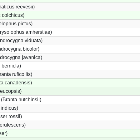
ticus reevesii)
 colchicus)
lophus pictus)
rysolophus amherstiae)
drocygna viduata)
drocygna bicolor)
drocygna javanica)
 bernicla)
nta ruficollis)
a canadensis)
leucopsis)
Branta hutchinsii)
 indicus)
er rossii)
erulescens)
ser)