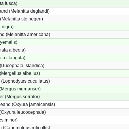
ta fusca)
and (Melanitta deglandi)
(Melanitta stejnegeri)
 nigra)
d (Melanitta americana)
hyemalis)
ala albeola)
la clangula)
(Bucephala islandica)
 (Mergellus albellus)
 (Lophodytes cucullatus)
 (Mergus merganser)
er (Mergus serrator)
eand (Oxyura jamaicensis)
(Oxyura leucocephala)
es minor)
 (Caprimulgus ruficollis)