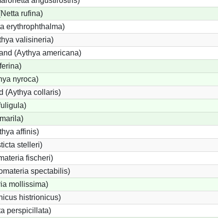
onetta angustirostris)
etta rufina)
a erythrophthalma)
thya valisineria)
land (Aythya americana)
ferina)
hya nyroca)
 (Aythya collaris)
uligula)
marila)
hya affinis)
icta stelleri)
materia fischeri)
materia spectabilis)
ia mollissima)
icus histrionicus)
a perspicillata)