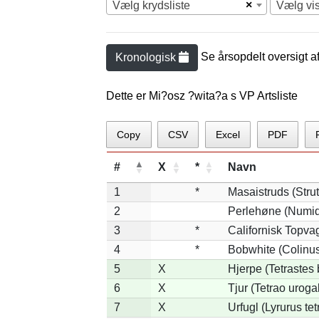
×
Vælg krydsliste
Vælg vi
Se årsopdelt oversigt a
Kronologisk
Dette er Mi?osz ?wita?a s VP Artsliste
Copy
CSV
Excel
PDF
#
X
*
Navn
1
*
Masaistruds (Stru
2
Perlehøne (Numid
3
*
Californisk Topvag
4
*
Bobwhite (Colinus
5
X
Hjerpe (Tetrastes
6
X
Tjur (Tetrao uroga
7
X
Urfugl (Lyrurus tetr