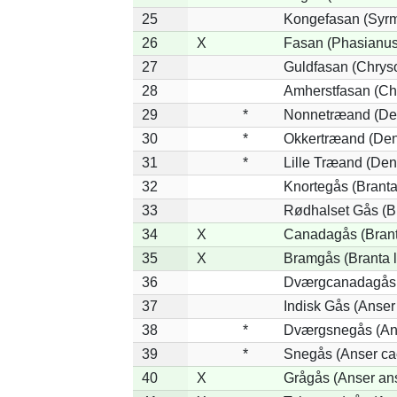
25
Kongefasan (Syrma
26
X
Fasan (Phasianus
27
Guldfasan (Chryso
28
Amherstfasan (Ch
29
*
Nonnetræand (Den
30
*
Okkertræand (Den
31
*
Lille Træand (Den
32
Knortegås (Branta
33
Rødhalset Gås (Bra
34
X
Canadagås (Brant
35
X
Bramgås (Branta 
36
Dværgcanadagås (
37
Indisk Gås (Anser
38
*
Dværgsnegås (Ans
39
*
Snegås (Anser ca
40
X
Grågås (Anser an