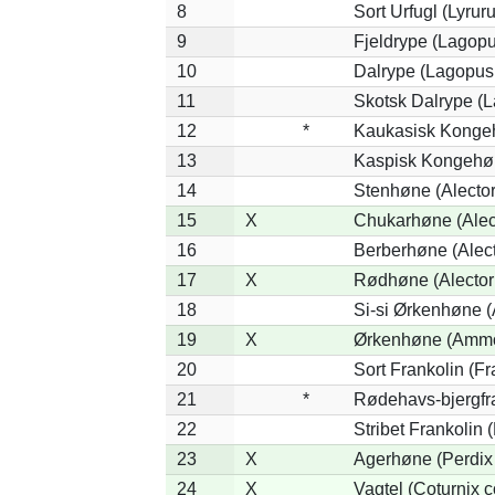
8
Sort Urfugl (Lyrur
9
Fjeldrype (Lagop
10
Dalrype (Lagopus
11
Skotsk Dalrype (L
12
*
Kaukasisk Kongeh
13
Kaspisk Kongehøn
14
Stenhøne (Alector
15
X
Chukarhøne (Alect
16
Berberhøne (Alect
17
X
Rødhøne (Alectori
18
Si-si Ørkenhøne (
19
X
Ørkenhøne (Ammo
20
Sort Frankolin (Fr
21
*
Rødehavs-bjergfran
22
Stribet Frankolin (
23
X
Agerhøne (Perdix 
24
X
Vagtel (Coturnix c