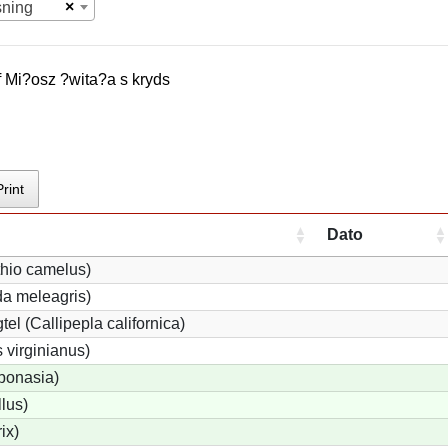
×
sning
f
Mi?osz ?wita?a
s kryds
Print
Dato
thio camelus)
a meleagris)
tel (Callipepla californica)
 virginianus)
 bonasia)
llus)
ix)