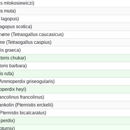
us mlokosiewiczi)
us muta)
 lagopus)
agopus scotica)
øne (Tetraogallus caucasicus)
e (Tetraogallus caspius)
is graeca)
oris chukar)
oris barbara)
s rufa)
Ammoperdix griseogularis)
perdix heyi)
ancolinus francolinus)
kolin (Pternistis erckelii)
Pternistis bicalcaratus)
perdix)
oturnix)