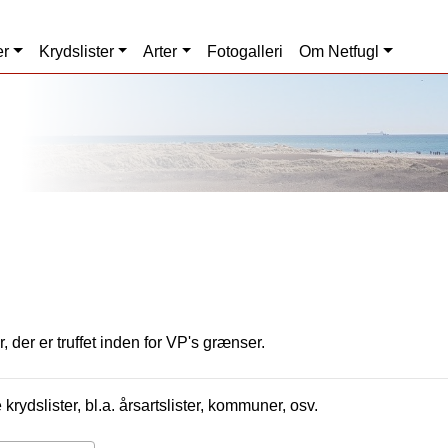
er
Krydslister
Arter
Fotogalleri
Om Netfugl
, der er truffet inden for VP's grænser.
krydslister, bl.a. årsartslister, kommuner, osv.