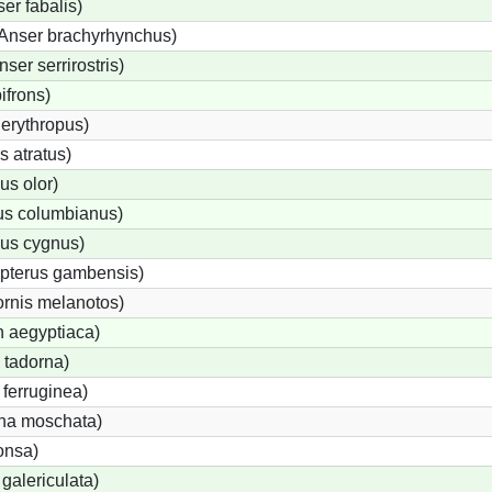
r fabalis)
Anser brachyrhynchus)
er serrirostris)
ifrons)
erythropus)
 atratus)
s olor)
s columbianus)
us cygnus)
opterus gambensis)
rnis melanotos)
 aegyptiaca)
 tadorna)
ferruginea)
na moschata)
onsa)
galericulata)