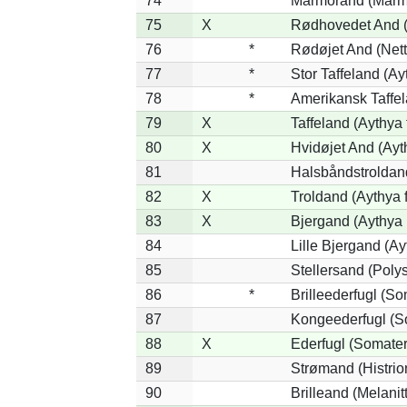
74
Marmorand (Marmar
75
X
Rødhovedet And (N
76
*
Rødøjet And (Nett
77
*
Stor Taffeland (Ay
78
*
Amerikansk Taffe
79
X
Taffeland (Aythya 
80
X
Hvidøjet And (Ayt
81
Halsbåndstroldand
82
X
Troldand (Aythya f
83
X
Bjergand (Aythya 
84
Lille Bjergand (Ayt
85
Stellersand (Polyst
86
*
Brilleederfugl (So
87
Kongeederfugl (So
88
X
Ederfugl (Somater
89
Strømand (Histrion
90
Brilleand (Melanitt