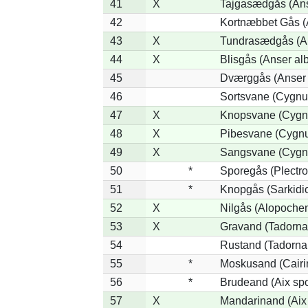
41
X
Tajgasædgås (Anse
42
Kortnæbbet Gås (
43
X
Tundrasædgås (Ans
44
X
Blisgås (Anser alb
45
Dværggås (Anser 
46
Sortsvane (Cygnus
47
X
Knopsvane (Cygnu
48
X
Pibesvane (Cygnu
49
X
Sangsvane (Cygn
50
*
Sporegås (Plectr
51
*
Knopgås (Sarkidio
52
X
Nilgås (Alopochen
53
X
Gravand (Tadorna
54
Rustand (Tadorna 
55
*
Moskusand (Cairi
56
*
Brudeand (Aix sp
57
X
Mandarinand (Aix 