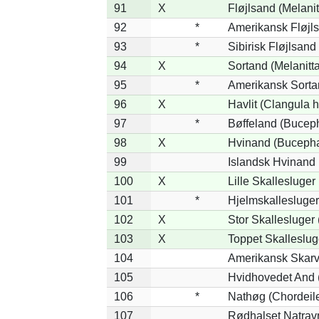
91
X
Fløjlsand (Melanit
92
*
Amerikansk Fløjls
93
*
Sibirisk Fløjlsand 
94
X
Sortand (Melanitta
95
*
Amerikansk Sortan
96
X
Havlit (Clangula 
97
*
Bøffeland (Buceph
98
X
Hvinand (Bucepha
99
Islandsk Hvinand 
100
X
Lille Skallesluger
101
*
Hjelmskallesluger
102
X
Stor Skallesluger
103
X
Toppet Skalleslug
104
Amerikansk Skarv
105
Hvidhovedet And 
106
*
Nathøg (Chordeil
107
Rødhalset Natravn