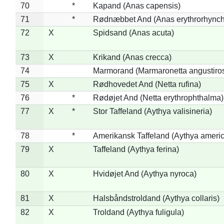
70
*
Kapand (Anas capensis)
71
*
Rødnæbbet And (Anas erythrorhynch
72
X
Spidsand (Anas acuta)
73
X
Krikand (Anas crecca)
74
Marmorand (Marmaronetta angustirost
75
X
Rødhovedet And (Netta rufina)
76
*
Rødøjet And (Netta erythrophthalma)
77
X
*
Stor Taffeland (Aythya valisineria)
78
*
Amerikansk Taffeland (Aythya ameri
79
X
Taffeland (Aythya ferina)
80
X
Hvidøjet And (Aythya nyroca)
81
X
Halsbåndstroldand (Aythya collaris)
82
X
Troldand (Aythya fuligula)