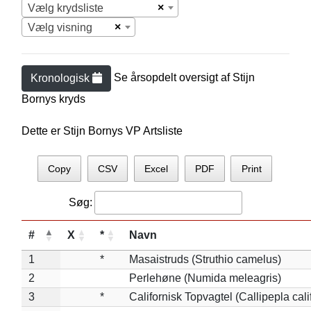
×
Vælg krydsliste
×
Vælg visning
Se årsopdelt oversigt af
Stijn
Kronologisk
Borny
s kryds
Dette er Stijn Bornys VP Artsliste
Copy
CSV
Excel
PDF
Print
Søg:
#
X
*
Navn
1
*
Masaistruds (Struthio camelus)
2
Perlehøne (Numida meleagris)
3
*
Californisk Topvagtel (Callipepla cali