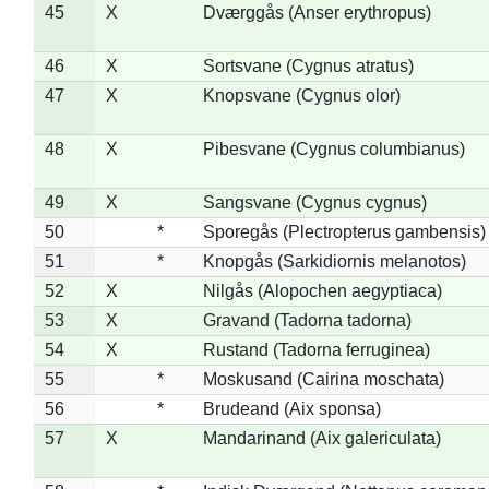
45
X
Dværggås (Anser erythropus)
46
X
Sortsvane (Cygnus atratus)
47
X
Knopsvane (Cygnus olor)
48
X
Pibesvane (Cygnus columbianus)
49
X
Sangsvane (Cygnus cygnus)
50
*
Sporegås (Plectropterus gambensis)
51
*
Knopgås (Sarkidiornis melanotos)
52
X
Nilgås (Alopochen aegyptiaca)
53
X
Gravand (Tadorna tadorna)
54
X
Rustand (Tadorna ferruginea)
55
*
Moskusand (Cairina moschata)
56
*
Brudeand (Aix sponsa)
57
X
Mandarinand (Aix galericulata)