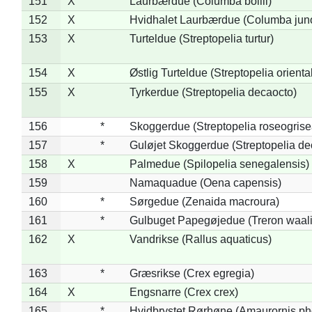
151
X
Laurbærdue (Columba bollii)
152
X
Hvidhalet Laurbærdue (Columba jun
153
X
Turteldue (Streptopelia turtur)
154
X
Østlig Turteldue (Streptopelia oriental
155
X
Tyrkerdue (Streptopelia decaocto)
156
*
Skoggerdue (Streptopelia roseogrise
157
*
Guløjet Skoggerdue (Streptopelia de
158
X
Palmedue (Spilopelia senegalensis)
159
Namaquadue (Oena capensis)
160
*
Sørgedue (Zenaida macroura)
161
*
Gulbuget Papegøjedue (Treron waali
162
X
Vandrikse (Rallus aquaticus)
163
*
Græsrikse (Crex egregia)
164
X
Engsnarre (Crex crex)
165
*
Hvidbrystet Rørhøne (Amaurornis ph