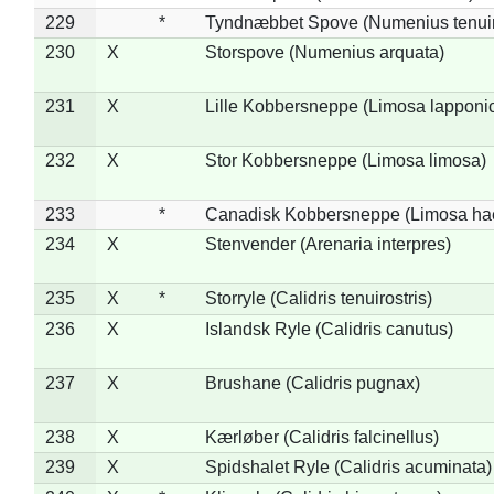
229
*
Tyndnæbbet Spove (Numenius tenuiro
230
X
Storspove (Numenius arquata)
231
X
Lille Kobbersneppe (Limosa lapponi
232
X
Stor Kobbersneppe (Limosa limosa)
233
*
Canadisk Kobbersneppe (Limosa ha
234
X
Stenvender (Arenaria interpres)
235
X
*
Storryle (Calidris tenuirostris)
236
X
Islandsk Ryle (Calidris canutus)
237
X
Brushane (Calidris pugnax)
238
X
Kærløber (Calidris falcinellus)
239
X
Spidshalet Ryle (Calidris acuminata)