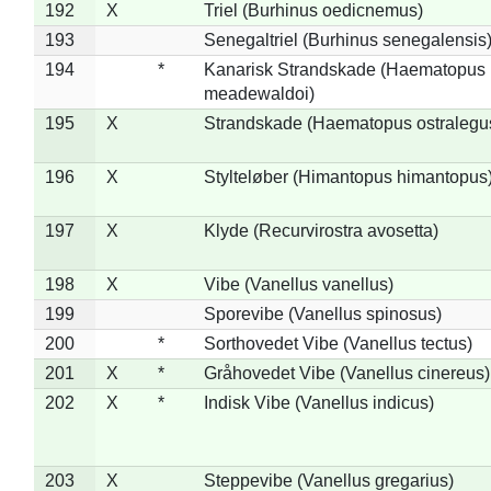
192
X
Triel (Burhinus oedicnemus)
193
Senegaltriel (Burhinus senegalensis
194
*
Kanarisk Strandskade (Haematopus
meadewaldoi)
195
X
Strandskade (Haematopus ostralegu
196
X
Stylteløber (Himantopus himantopus
197
X
Klyde (Recurvirostra avosetta)
198
X
Vibe (Vanellus vanellus)
199
Sporevibe (Vanellus spinosus)
200
*
Sorthovedet Vibe (Vanellus tectus)
201
X
*
Gråhovedet Vibe (Vanellus cinereus)
202
X
*
Indisk Vibe (Vanellus indicus)
203
X
Steppevibe (Vanellus gregarius)