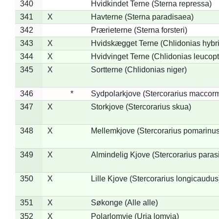
340
Hvidkindet Terne (Sterna repressa)
341
X
Havterne (Sterna paradisaea)
342
Prærieterne (Sterna forsteri)
343
X
Hvidskægget Terne (Chlidonias hybr
344
X
Hvidvinget Terne (Chlidonias leucopt
345
X
Sortterne (Chlidonias niger)
346
*
Sydpolarkjove (Stercorarius maccorm
347
X
Storkjove (Stercorarius skua)
348
X
Mellemkjove (Stercorarius pomarinus
349
X
Almindelig Kjove (Stercorarius parasi
350
X
Lille Kjove (Stercorarius longicaudus
351
X
Søkonge (Alle alle)
352
X
Polarlomvie (Uria lomvia)