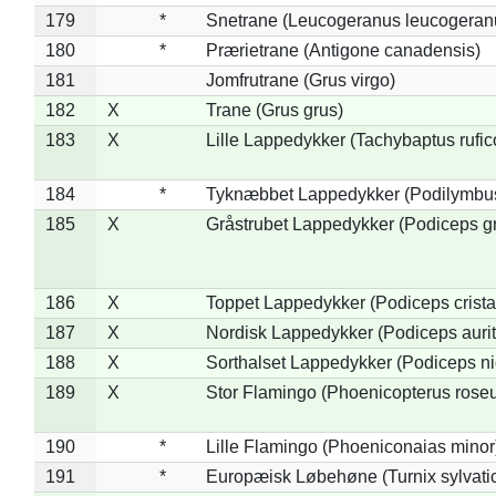
179
*
Snetrane (Leucogeranus leucogeran
180
*
Prærietrane (Antigone canadensis)
181
Jomfrutrane (Grus virgo)
182
X
Trane (Grus grus)
183
X
Lille Lappedykker (Tachybaptus rufico
184
*
Tyknæbbet Lappedykker (Podilymbu
185
X
Gråstrubet Lappedykker (Podiceps g
186
X
Toppet Lappedykker (Podiceps crista
187
X
Nordisk Lappedykker (Podiceps aurit
188
X
Sorthalset Lappedykker (Podiceps nig
189
X
Stor Flamingo (Phoenicopterus rose
190
*
Lille Flamingo (Phoeniconaias minor
191
*
Europæisk Løbehøne (Turnix sylvati