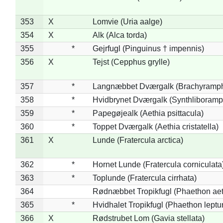
353
X
Lomvie (Uria aalge)
354
X
Alk (Alca torda)
355
*
Gejrfugl (Pinguinus † impennis)
356
X
Tejst (Cepphus grylle)
357
*
Langnæbbet Dværgalk (Brachyramph
358
*
Hvidbrynet Dværgalk (Synthliboramp
359
*
Papegøjealk (Aethia psittacula)
360
*
Toppet Dværgalk (Aethia cristatella)
361
X
Lunde (Fratercula arctica)
362
*
Hornet Lunde (Fratercula corniculata
363
*
Toplunde (Fratercula cirrhata)
364
Rødnæbbet Tropikfugl (Phaethon ae
365
*
Hvidhalet Tropikfugl (Phaethon leptu
366
X
Rødstrubet Lom (Gavia stellata)