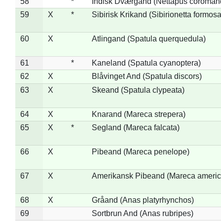
58
*
Indisk Dværgand (Nettapus coroman
59
X
*
Sibirisk Krikand (Sibirionetta formosa
60
X
Atlingand (Spatula querquedula)
61
*
Kaneland (Spatula cyanoptera)
62
X
Blåvinget And (Spatula discors)
63
X
Skeand (Spatula clypeata)
64
X
Knarand (Mareca strepera)
65
X
*
Segland (Mareca falcata)
66
X
Pibeand (Mareca penelope)
67
X
Amerikansk Pibeand (Mareca americ
68
X
Gråand (Anas platyrhynchos)
69
Sortbrun And (Anas rubripes)