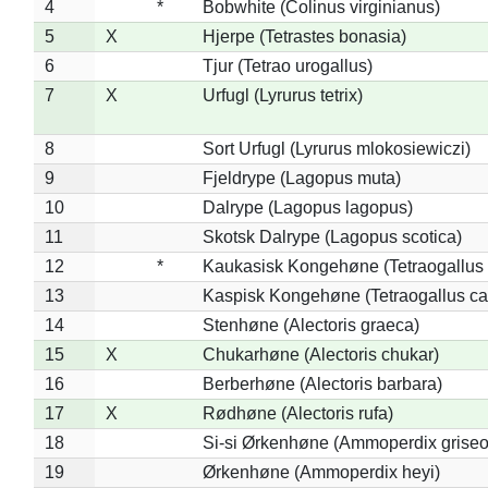
4
*
Bobwhite (Colinus virginianus)
5
X
Hjerpe (Tetrastes bonasia)
6
Tjur (Tetrao urogallus)
7
X
Urfugl (Lyrurus tetrix)
8
Sort Urfugl (Lyrurus mlokosiewiczi)
9
Fjeldrype (Lagopus muta)
10
Dalrype (Lagopus lagopus)
11
Skotsk Dalrype (Lagopus scotica)
12
*
Kaukasisk Kongehøne (Tetraogallus 
13
Kaspisk Kongehøne (Tetraogallus ca
14
Stenhøne (Alectoris graeca)
15
X
Chukarhøne (Alectoris chukar)
16
Berberhøne (Alectoris barbara)
17
X
Rødhøne (Alectoris rufa)
18
Si-si Ørkenhøne (Ammoperdix griseo
19
Ørkenhøne (Ammoperdix heyi)