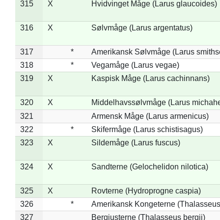
315
X
Hvidvinget Måge (Larus glaucoides)
316
X
Sølvmåge (Larus argentatus)
317
*
Amerikansk Sølvmåge (Larus smiths
318
*
Vegamåge (Larus vegae)
319
X
Kaspisk Måge (Larus cachinnans)
320
X
Middelhavssølvmåge (Larus michahel
321
Armensk Måge (Larus armenicus)
322
*
Skifermåge (Larus schistisagus)
323
X
Sildemåge (Larus fuscus)
324
X
Sandterne (Gelochelidon nilotica)
325
X
Rovterne (Hydroprogne caspia)
326
*
Amerikansk Kongeterne (Thalasseu
327
Bergiusterne (Thalasseus bergii)