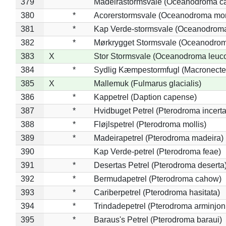
379
Madeirastormsvale (Oceanodroma ca
380
*
Acorerstormsvale (Oceanodroma mon
381
*
Kap Verde-stormsvale (Oceanodroma
382
*
Mørkrygget Stormsvale (Oceanodrom
383
X
Stor Stormsvale (Oceanodroma leuc
384
*
Sydlig Kæmpestormfugl (Macronecte
385
X
Mallemuk (Fulmarus glacialis)
386
*
Kappetrel (Daption capense)
387
*
Hvidbuget Petrel (Pterodroma incerta
388
*
Fløjlspetrel (Pterodroma mollis)
389
*
Madeirapetrel (Pterodroma madeira)
390
Kap Verde-petrel (Pterodroma feae)
391
*
Desertas Petrel (Pterodroma deserta
392
*
Bermudapetrel (Pterodroma cahow)
393
*
Cariberpetrel (Pterodroma hasitata)
394
*
Trindadepetrel (Pterodroma arminjon
395
*
Baraus's Petrel (Pterodroma baraui)