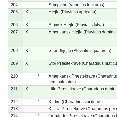
204
Sumpvibe (Vanellus leucurus)
205
X
Hjejle (Pluvialis apricaria)
206
X
Sibirisk Hjejle (Pluvialis fulva)
207
X
Amerikansk Hjejle (Pluvialis dominic
208
X
Strandhjejle (Pluvialis squatarola)
209
X
Stor Præstekrave (Charadrius hiaticu
210
*
Amerikansk Præstekrave (Charadriu
semipalmatus)
211
X
Lille Præstekrave (Charadrius dubius
212
*
Kildire (Charadrius vociferus)
213
Kittlitz' Præstekrave (Charadrius pec
214
*
Trebåndet Præstekrave (Charadrius tr