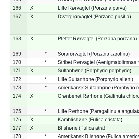
166
X
Lille Rørvagtel (Porzana parva)
167
X
Dværgrørvagtel (Porzana pusilla)
168
X
Plettet Rørvagtel (Porzana porzana)
169
*
Sorarørvagtel (Porzana carolina)
170
*
Stribet Rørvagtel (Aenigmatolimnas 
171
X
Sultanhøne (Porphyrio porphyrio)
172
*
Lille Sultanhøne (Porphyrio alleni)
173
*
Amerikansk Sultanhøne (Porphyrio m
174
X
Grønbenet Rørhøne (Gallinula chlor
175
*
Lille Rørhøne (Paragallinula angulat
176
X
Kamblishøne (Fulica cristata)
177
X
Blishøne (Fulica atra)
178
*
Amerikansk Blishøne (Fulica americ