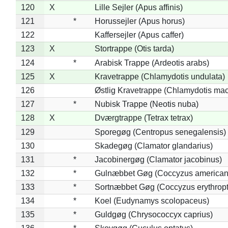
120
X
Lille Sejler (Apus affinis)
121
*
Horussejler (Apus horus)
122
Kaffersejler (Apus caffer)
123
X
Stortrappe (Otis tarda)
124
*
Arabisk Trappe (Ardeotis arabs)
125
X
Kravetrappe (Chlamydotis undulata)
126
Østlig Kravetrappe (Chlamydotis mac
127
*
Nubisk Trappe (Neotis nuba)
128
X
Dværgtrappe (Tetrax tetrax)
129
Sporegøg (Centropus senegalensis)
130
Skadegøg (Clamator glandarius)
131
*
Jacobinergøg (Clamator jacobinus)
132
*
Gulnæbbet Gøg (Coccyzus american
133
*
Sortnæbbet Gøg (Coccyzus erythrop
134
*
Koel (Eudynamys scolopaceus)
135
*
Guldgøg (Chrysococcyx caprius)