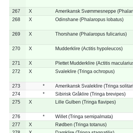
267
X
Amerikansk Svømmesneppe (Phalarop
268
X
Odinshane (Phalaropus lobatus)
269
X
Thorshane (Phalaropus fulicarius)
270
X
Mudderklire (Actitis hypoleucos)
271
X
Plettet Mudderklire (Actitis maculariu
272
X
Svaleklire (Tringa ochropus)
273
*
Amerikansk Svaleklire (Tringa solitar
274
*
Sibirisk Gråklire (Tringa brevipes)
275
X
Lille Gulben (Tringa flavipes)
276
*
Willet (Tringa semipalmata)
277
X
Rødben (Tringa totanus)
278
X
Damklire (Tringa stagnatilis)