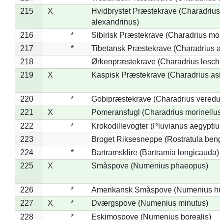
215
X
Hvidbrystet Præstekrave (Charadrius
alexandrinus)
216
*
Sibirisk Præstekrave (Charadrius mo
217
*
Tibetansk Præstekrave (Charadrius at
218
Ørkenpræstekrave (Charadrius lesche
219
X
Kaspisk Præstekrave (Charadrius asi
220
*
Gobipræstekrave (Charadrius veredu
221
X
Pomeransfugl (Charadrius morinellu
222
*
Krokodillevogter (Pluvianus aegyptiu
223
Broget Riksesneppe (Rostratula ben
224
*
Bartramsklire (Bartramia longicauda)
225
X
Småspove (Numenius phaeopus)
226
*
Amerikansk Småspove (Numenius h
227
X
*
Dværgspove (Numenius minutus)
228
*
Eskimospove (Numenius borealis)