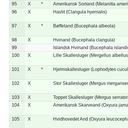
95
X
*
Amerikansk Sortand (Melanitta amer
96
X
Havlit (Clangula hyemalis)
97
X
*
Bøffeland (Bucephala albeola)
98
X
Hvinand (Bucephala clangula)
99
Islandsk Hvinand (Bucephala islandi
100
X
Lille Skallesluger (Mergellus albellus
101
X
*
Hjelmskallesluger (Lophodytes cucul
102
X
Stor Skallesluger (Mergus merganser
103
X
Toppet Skallesluger (Mergus serrator
104
X
Amerikansk Skarveand (Oxyura jama
105
X
Hvidhovedet And (Oxyura leucoceph