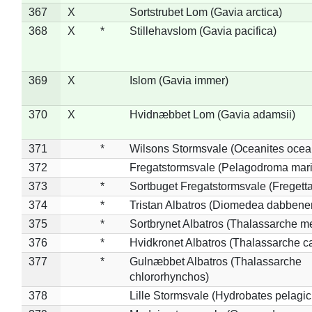
367
X
Sortstrubet Lom (Gavia arctica)
368
X
*
Stillehavslom (Gavia pacifica)
369
X
Islom (Gavia immer)
370
X
Hvidnæbbet Lom (Gavia adamsii)
371
*
Wilsons Stormsvale (Oceanites ocea
372
Fregatstormsvale (Pelagodroma mar
373
*
Sortbuget Fregatstormsvale (Fregetta
374
*
Tristan Albatros (Diomedea dabbene
375
*
Sortbrynet Albatros (Thalassarche m
376
*
Hvidkronet Albatros (Thalassarche c
377
*
Gulnæbbet Albatros (Thalassarche
chlororhynchos)
378
Lille Stormsvale (Hydrobates pelagic