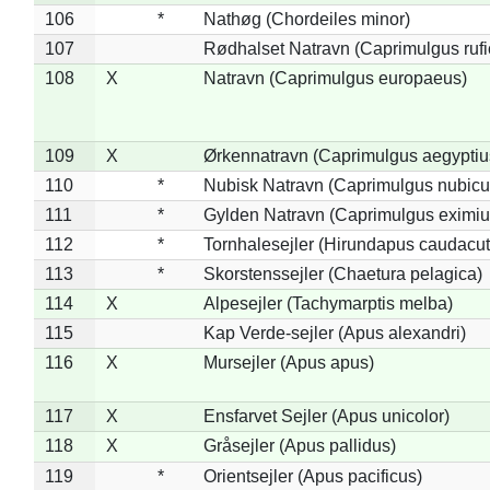
106
*
Nathøg (Chordeiles minor)
107
Rødhalset Natravn (Caprimulgus rufic
108
X
Natravn (Caprimulgus europaeus)
109
X
Ørkennatravn (Caprimulgus aegyptiu
110
*
Nubisk Natravn (Caprimulgus nubicu
111
*
Gylden Natravn (Caprimulgus eximiu
112
*
Tornhalesejler (Hirundapus caudacut
113
*
Skorstenssejler (Chaetura pelagica)
114
X
Alpesejler (Tachymarptis melba)
115
Kap Verde-sejler (Apus alexandri)
116
X
Mursejler (Apus apus)
117
X
Ensfarvet Sejler (Apus unicolor)
118
X
Gråsejler (Apus pallidus)
119
*
Orientsejler (Apus pacificus)