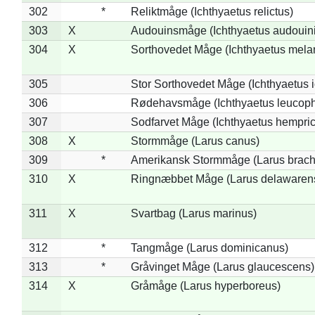
302
*
Reliktmåge (Ichthyaetus relictus)
303
X
Audouinsmåge (Ichthyaetus audouini
304
X
Sorthovedet Måge (Ichthyaetus mela
305
Stor Sorthovedet Måge (Ichthyaetus 
306
Rødehavsmåge (Ichthyaetus leucop
307
Sodfarvet Måge (Ichthyaetus hempric
308
X
Stormmåge (Larus canus)
309
*
Amerikansk Stormmåge (Larus brach
310
X
Ringnæbbet Måge (Larus delawarens
311
X
Svartbag (Larus marinus)
312
*
Tangmåge (Larus dominicanus)
313
*
Gråvinget Måge (Larus glaucescens)
314
X
Gråmåge (Larus hyperboreus)