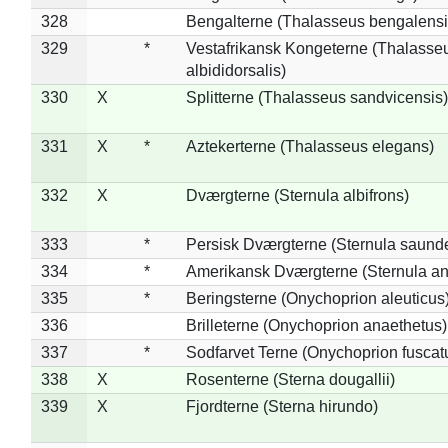
328
Bengalterne (Thalasseus bengalensi
329
*
Vestafrikansk Kongeterne (Thalasse
albididorsalis)
330
X
Splitterne (Thalasseus sandvicensis)
331
X
*
Aztekerterne (Thalasseus elegans)
332
X
Dværgterne (Sternula albifrons)
333
*
Persisk Dværgterne (Sternula saunde
334
*
Amerikansk Dværgterne (Sternula ant
335
*
Beringsterne (Onychoprion aleuticus
336
Brilleterne (Onychoprion anaethetus)
337
*
Sodfarvet Terne (Onychoprion fuscat
338
X
Rosenterne (Sterna dougallii)
339
X
Fjordterne (Sterna hirundo)