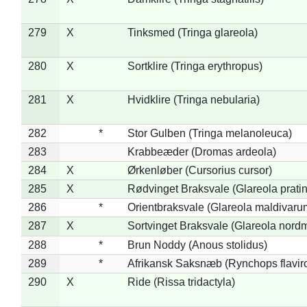
279
X
Tinksmed (Tringa glareola)
280
X
Sortklire (Tringa erythropus)
281
X
Hvidklire (Tringa nebularia)
282
*
Stor Gulben (Tringa melanoleuca)
283
Krabbeæder (Dromas ardeola)
284
X
Ørkenløber (Cursorius cursor)
285
X
Rødvinget Braksvale (Glareola pratin
286
*
Orientbraksvale (Glareola maldivaru
287
X
Sortvinget Braksvale (Glareola nord
288
*
Brun Noddy (Anous stolidus)
289
*
Afrikansk Saksnæb (Rynchops flaviro
290
X
Ride (Rissa tridactyla)