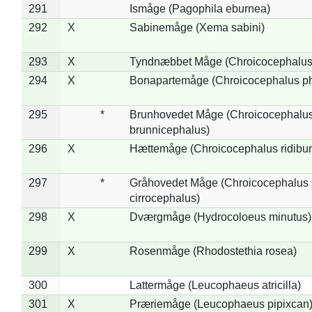
291
Ismåge (Pagophila eburnea)
292
X
Sabinemåge (Xema sabini)
293
X
Tyndnæbbet Måge (Chroicocephalus
294
X
Bonapartemåge (Chroicocephalus ph
295
*
Brunhovedet Måge (Chroicocephalu
brunnicephalus)
296
X
Hættemåge (Chroicocephalus ridibu
297
*
Gråhovedet Måge (Chroicocephalus
cirrocephalus)
298
X
Dværgmåge (Hydrocoloeus minutus)
299
X
Rosenmåge (Rhodostethia rosea)
300
Lattermåge (Leucophaeus atricilla)
301
X
Præriemåge (Leucophaeus pipixcan