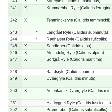
240
X
*
Klireryle (Calidris himantopus)
241
X
Krumnæbbet Ryle (Calidris ferrugine
242
X
Temmincksryle (Calidris temminckii)
243
*
Langtået Ryle (Calidris subminuta)
244
*
Rødhalset Ryle (Calidris ruficollis)
245
X
Sandløber (Calidris alba)
246
X
Almindelig Ryle (Calidris alpina)
247
X
Sortgrå Ryle (Calidris maritima)
248
Bairdsryle (Calidris bairdii)
249
X
Dværgryle (Calidris minuta)
250
X
Amerikansk Dværgryle (Calidris minut
251
Hvidrygget Ryle (Calidris fuscicollis)
252
X
Prærieløber (Calidris subruficollis)