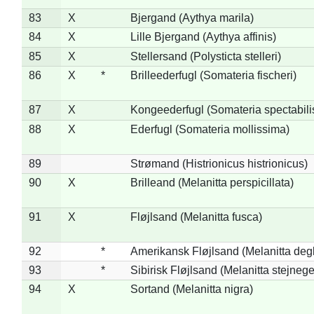
83
X
Bjergand (Aythya marila)
84
X
Lille Bjergand (Aythya affinis)
85
X
Stellersand (Polysticta stelleri)
86
X
*
Brilleederfugl (Somateria fischeri)
87
X
Kongeederfugl (Somateria spectabili
88
X
Ederfugl (Somateria mollissima)
89
Strømand (Histrionicus histrionicus)
90
X
Brilleand (Melanitta perspicillata)
91
X
Fløjlsand (Melanitta fusca)
92
*
Amerikansk Fløjlsand (Melanitta deg
93
*
Sibirisk Fløjlsand (Melanitta stejnege
94
X
Sortand (Melanitta nigra)