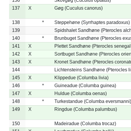
136
*
Skovgøg (Cuculus optatus)
137
X
Gøg (Cuculus canorus)
138
*
Steppehøne (Syrrhaptes paradoxus)
139
Spidshalet Sandhøne (Pterocles alch
140
*
Brunbuget Sandhøne (Pterocles exus
141
X
Plettet Sandhøne (Pterocles senegal
142
X
Sortbuget Sandhøne (Pterocles orient
143
X
Kronet Sandhøne (Pterocles coronat
144
Lichtensteins Sandhøne (Pterocles lic
145
X
Klippedue (Columba livia)
146
*
Guineadue (Columba guinea)
147
X
Huldue (Columba oenas)
148
*
Turkestandue (Columba eversmanni
149
X
Ringdue (Columba palumbus)
150
Madeiradue (Columba trocaz)