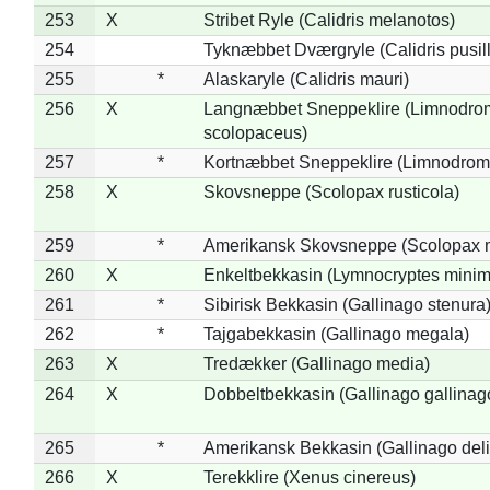
253
X
Stribet Ryle (Calidris melanotos)
254
Tyknæbbet Dværgryle (Calidris pusil
255
*
Alaskaryle (Calidris mauri)
256
X
Langnæbbet Sneppeklire (Limnodro
scolopaceus)
257
*
Kortnæbbet Sneppeklire (Limnodrom
258
X
Skovsneppe (Scolopax rusticola)
259
*
Amerikansk Skovsneppe (Scolopax m
260
X
Enkeltbekkasin (Lymnocryptes minim
261
*
Sibirisk Bekkasin (Gallinago stenura
262
*
Tajgabekkasin (Gallinago megala)
263
X
Tredækker (Gallinago media)
264
X
Dobbeltbekkasin (Gallinago gallinag
265
*
Amerikansk Bekkasin (Gallinago deli
266
X
Terekklire (Xenus cinereus)