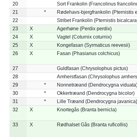
20
Sort Frankolin (Francolinus francolin
21
*
Rødehavs-bjergfrankolin (Pternistis e
22
Stribet Frankolin (Pternistis bicalcara
23
X
Agerhøne (Perdix perdix)
24
X
Vagtel (Coturnix coturnix)
25
X
Kongefasan (Syrmaticus reevesii)
26
X
Fasan (Phasianus colchicus)
27
Guldfasan (Chrysolophus pictus)
28
Amherstfasan (Chrysolophus amhers
29
*
Nonnetræand (Dendrocygna viduata
30
*
Okkertræand (Dendrocygna bicolor)
31
*
Lille Træand (Dendrocygna javanica
32
X
Knortegås (Branta bernicla)
33
X
Rødhalset Gås (Branta ruficollis)