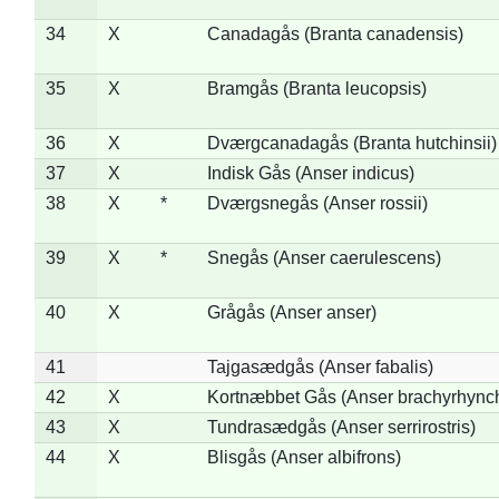
34
X
Canadagås (Branta canadensis)
35
X
Bramgås (Branta leucopsis)
36
X
Dværgcanadagås (Branta hutchinsii)
37
X
Indisk Gås (Anser indicus)
38
X
*
Dværgsnegås (Anser rossii)
39
X
*
Snegås (Anser caerulescens)
40
X
Grågås (Anser anser)
41
Tajgasædgås (Anser fabalis)
42
X
Kortnæbbet Gås (Anser brachyrhync
43
X
Tundrasædgås (Anser serrirostris)
44
X
Blisgås (Anser albifrons)