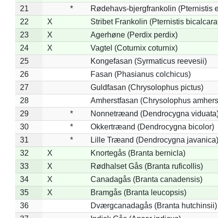
21
*
Rødehavs-bjergfrankolin (Pternistis e
22
X
Stribet Frankolin (Pternistis bicalcara
23
X
Agerhøne (Perdix perdix)
24
X
Vagtel (Coturnix coturnix)
25
Kongefasan (Syrmaticus reevesii)
26
Fasan (Phasianus colchicus)
27
Guldfasan (Chrysolophus pictus)
28
Amherstfasan (Chrysolophus amhers
29
*
Nonnetræand (Dendrocygna viduata
30
*
Okkertræand (Dendrocygna bicolor)
31
*
Lille Træand (Dendrocygna javanica
32
X
Knortegås (Branta bernicla)
33
X
Rødhalset Gås (Branta ruficollis)
34
X
Canadagås (Branta canadensis)
35
X
Bramgås (Branta leucopsis)
36
Dværgcanadagås (Branta hutchinsii)