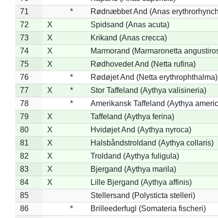
71
*
Rødnæbbet And (Anas erythrorhynch
72
X
Spidsand (Anas acuta)
73
X
Krikand (Anas crecca)
74
X
Marmorand (Marmaronetta angustirost
75
X
Rødhovedet And (Netta rufina)
76
*
Rødøjet And (Netta erythrophthalma)
77
X
*
Stor Taffeland (Aythya valisineria)
78
*
Amerikansk Taffeland (Aythya ameri
79
X
Taffeland (Aythya ferina)
80
X
Hvidøjet And (Aythya nyroca)
81
X
Halsbåndstroldand (Aythya collaris)
82
X
Troldand (Aythya fuligula)
83
X
Bjergand (Aythya marila)
84
X
Lille Bjergand (Aythya affinis)
85
Stellersand (Polysticta stelleri)
86
*
Brilleederfugl (Somateria fischeri)