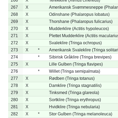
266
X
Terekklire (Xenus cinereus)
267
X
Amerikansk Svømmesneppe (Phalarop
268
X
Odinshane (Phalaropus lobatus)
269
X
Thorshane (Phalaropus fulicarius)
270
X
Mudderklire (Actitis hypoleucos)
271
X
Plettet Mudderklire (Actitis maculariu
272
X
Svaleklire (Tringa ochropus)
273
X
*
Amerikansk Svaleklire (Tringa solitar
274
*
Sibirisk Gråklire (Tringa brevipes)
275
X
Lille Gulben (Tringa flavipes)
276
*
Willet (Tringa semipalmata)
277
X
Rødben (Tringa totanus)
278
X
Damklire (Tringa stagnatilis)
279
X
Tinksmed (Tringa glareola)
280
X
Sortklire (Tringa erythropus)
281
X
Hvidklire (Tringa nebularia)
282
X
*
Stor Gulben (Tringa melanoleuca)