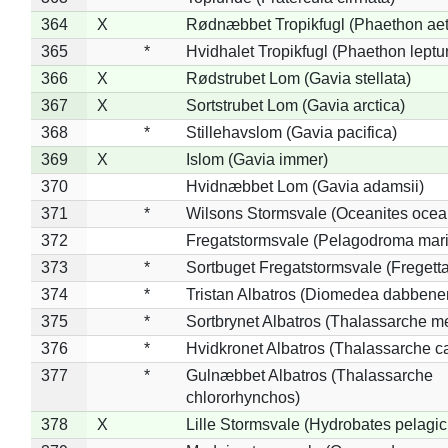
364
X
Rødnæbbet Tropikfugl (Phaethon ae
365
*
Hvidhalet Tropikfugl (Phaethon leptu
366
X
Rødstrubet Lom (Gavia stellata)
367
X
Sortstrubet Lom (Gavia arctica)
368
*
Stillehavslom (Gavia pacifica)
369
X
Islom (Gavia immer)
370
Hvidnæbbet Lom (Gavia adamsii)
371
*
Wilsons Stormsvale (Oceanites ocea
372
Fregatstormsvale (Pelagodroma mar
373
*
Sortbuget Fregatstormsvale (Fregetta
374
*
Tristan Albatros (Diomedea dabbene
375
*
Sortbrynet Albatros (Thalassarche m
376
*
Hvidkronet Albatros (Thalassarche c
377
*
Gulnæbbet Albatros (Thalassarche
chlororhynchos)
378
X
Lille Stormsvale (Hydrobates pelagic