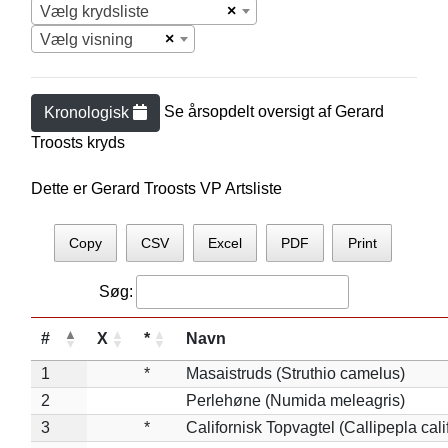
×
Vælg krydsliste
×
Vælg visning
Se årsopdelt oversigt af
Gerard
Kronologisk
Troost
s kryds
Dette er Gerard Troosts VP Artsliste
Copy
CSV
Excel
PDF
Print
Søg:
#
X
*
Navn
1
*
Masaistruds (Struthio camelus)
2
Perlehøne (Numida meleagris)
3
*
Californisk Topvagtel (Callipepla cali