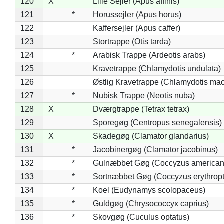
120
X
Lille Sejler (Apus affinis)
121
*
Horussejler (Apus horus)
122
Kaffersejler (Apus caffer)
123
Stortrappe (Otis tarda)
124
*
Arabisk Trappe (Ardeotis arabs)
125
Kravetrappe (Chlamydotis undulata)
126
Østlig Kravetrappe (Chlamydotis mac
127
*
Nubisk Trappe (Neotis nuba)
128
X
Dværgtrappe (Tetrax tetrax)
129
Sporegøg (Centropus senegalensis)
130
X
Skadegøg (Clamator glandarius)
131
*
Jacobinergøg (Clamator jacobinus)
132
*
Gulnæbbet Gøg (Coccyzus american
133
*
Sortnæbbet Gøg (Coccyzus erythrop
134
*
Koel (Eudynamys scolopaceus)
135
*
Guldgøg (Chrysococcyx caprius)
136
*
Skovgøg (Cuculus optatus)