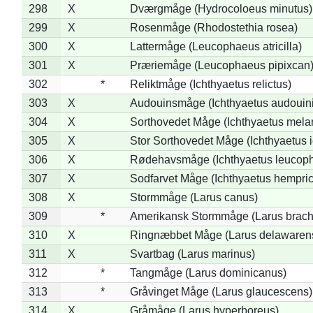
298
X
Dværgmåge (Hydrocoloeus minutus)
299
X
Rosenmåge (Rhodostethia rosea)
300
X
Lattermåge (Leucophaeus atricilla)
301
X
Præriemåge (Leucophaeus pipixcan
302
*
Reliktmåge (Ichthyaetus relictus)
303
X
Audouinsmåge (Ichthyaetus audouini
304
X
Sorthovedet Måge (Ichthyaetus mela
305
X
Stor Sorthovedet Måge (Ichthyaetus 
306
X
Rødehavsmåge (Ichthyaetus leucop
307
X
Sodfarvet Måge (Ichthyaetus hempric
308
X
Stormmåge (Larus canus)
309
*
Amerikansk Stormmåge (Larus brach
310
X
Ringnæbbet Måge (Larus delawarens
311
X
Svartbag (Larus marinus)
312
*
Tangmåge (Larus dominicanus)
313
*
Gråvinget Måge (Larus glaucescens)
314
X
Gråmåge (Larus hyperboreus)