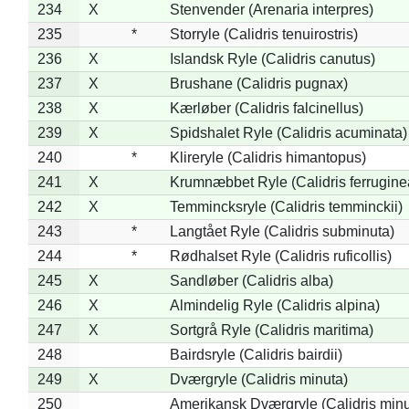
234
X
Stenvender (Arenaria interpres)
235
*
Storryle (Calidris tenuirostris)
236
X
Islandsk Ryle (Calidris canutus)
237
X
Brushane (Calidris pugnax)
238
X
Kærløber (Calidris falcinellus)
239
X
Spidshalet Ryle (Calidris acuminata)
240
*
Klireryle (Calidris himantopus)
241
X
Krumnæbbet Ryle (Calidris ferrugine
242
X
Temmincksryle (Calidris temminckii)
243
*
Langtået Ryle (Calidris subminuta)
244
*
Rødhalset Ryle (Calidris ruficollis)
245
X
Sandløber (Calidris alba)
246
X
Almindelig Ryle (Calidris alpina)
247
X
Sortgrå Ryle (Calidris maritima)
248
Bairdsryle (Calidris bairdii)
249
X
Dværgryle (Calidris minuta)
250
Amerikansk Dværgryle (Calidris minut