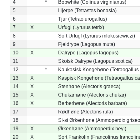
4
*
Bobwhite (Colinus virginianus)
5
Hjerpe (Tetrastes bonasia)
6
Tjur (Tetrao urogallus)
7
X
Urfugl (Lyrurus tetrix)
8
Sort Urfugl (Lyrurus mlokosiewiczi)
9
Fjeldrype (Lagopus muta)
10
X
Dalrype (Lagopus lagopus)
11
Skotsk Dalrype (Lagopus scotica)
12
*
Kaukasisk Kongehøne (Tetraogallus 
13
X
Kaspisk Kongehøne (Tetraogallus ca
14
X
Stenhøne (Alectoris graeca)
15
X
Chukarhøne (Alectoris chukar)
16
X
Berberhøne (Alectoris barbara)
17
Rødhøne (Alectoris rufa)
18
Si-si Ørkenhøne (Ammoperdix griseo
19
X
Ørkenhøne (Ammoperdix heyi)
20
X
Sort Frankolin (Francolinus francolin