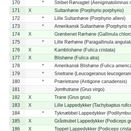
170
*
Stribet Rørvagtel (Aenigmatolimnas 
171
X
Sultanhøne (Porphyrio porphyrio)
172
*
Lille Sultanhøne (Porphyrio alleni)
173
*
Amerikansk Sultanhøne (Porphyrio m
174
X
Grønbenet Rørhøne (Gallinula chlor
175
*
Lille Rørhøne (Paragallinula angulat
176
X
Kamblishøne (Fulica cristata)
177
X
Blishøne (Fulica atra)
178
*
Amerikansk Blishøne (Fulica americ
179
*
Snetrane (Leucogeranus leucogeran
180
*
Prærietrane (Antigone canadensis)
181
Jomfrutrane (Grus virgo)
182
X
Trane (Grus grus)
183
X
Lille Lappedykker (Tachybaptus rufico
184
*
Tyknæbbet Lappedykker (Podilymbu
185
X
Gråstrubet Lappedykker (Podiceps g
186
X
Toppet Lappedykker (Podiceps crista