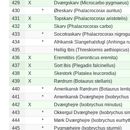
429
X
Dværgskarv (Microcarbo pygmaeus)
430
*
Øreskarv (Phalacrocorax auritus)
431
X
Topskarv (Phalacrocorax aristotelis)
432
X
Skarv (Phalacrocorax carbo)
433
*
Socotraskarv (Phalacrocorax nigrogul
434
*
Afrikansk Slangehalsfugl (Anhinga ru
435
Hellig Ibis (Threskiornis aethiopicus)
436
X
Eremitibis (Geronticus eremita)
437
X
Sort Ibis (Plegadis falcinellus)
438
X
Skestork (Platalea leucorodia)
439
X
Rørdrum (Botaurus stellaris)
440
*
Amerikansk Rørdrum (Botaurus lenti
441
*
Amerikansk Dværghejre (Ixobrychus e
442
X
Dværghejre (Ixobrychus minutus)
443
*
Okkergul Dværghejre (Ixobrychus sin
444
*
Mørk Dværghejre (Ixobrychus eurhy
445
*
Pygmæhejre (Ixobrychus sturmii)