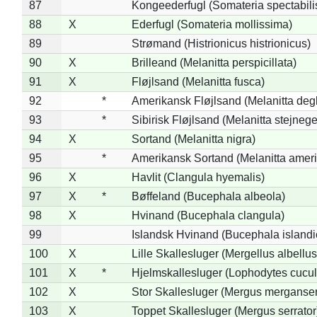
87
Kongeederfugl (Somateria spectabili
88
X
Ederfugl (Somateria mollissima)
89
Strømand (Histrionicus histrionicus)
90
X
Brilleand (Melanitta perspicillata)
91
X
Fløjlsand (Melanitta fusca)
92
*
Amerikansk Fløjlsand (Melanitta deg
93
*
Sibirisk Fløjlsand (Melanitta stejnege
94
X
Sortand (Melanitta nigra)
95
*
Amerikansk Sortand (Melanitta amer
96
X
Havlit (Clangula hyemalis)
97
X
*
Bøffeland (Bucephala albeola)
98
X
Hvinand (Bucephala clangula)
99
Islandsk Hvinand (Bucephala islandi
100
X
Lille Skallesluger (Mergellus albellus
101
X
*
Hjelmskallesluger (Lophodytes cucul
102
X
Stor Skallesluger (Mergus merganser
103
X
Toppet Skallesluger (Mergus serrator