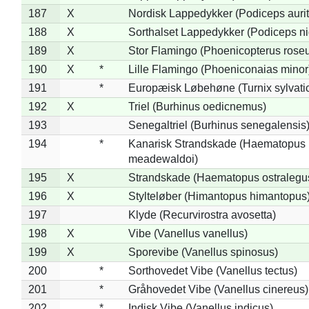
187
X
Nordisk Lappedykker (Podiceps aurit
188
X
Sorthalset Lappedykker (Podiceps nig
189
X
Stor Flamingo (Phoenicopterus rose
190
X
*
Lille Flamingo (Phoeniconaias minor
191
*
Europæisk Løbehøne (Turnix sylvati
192
X
Triel (Burhinus oedicnemus)
193
Senegaltriel (Burhinus senegalensis
194
*
Kanarisk Strandskade (Haematopus
meadewaldoi)
195
X
Strandskade (Haematopus ostralegu
196
X
Stylteløber (Himantopus himantopus
197
Klyde (Recurvirostra avosetta)
198
X
Vibe (Vanellus vanellus)
199
X
Sporevibe (Vanellus spinosus)
200
*
Sorthovedet Vibe (Vanellus tectus)
201
*
Gråhovedet Vibe (Vanellus cinereus)
202
*
Indisk Vibe (Vanellus indicus)