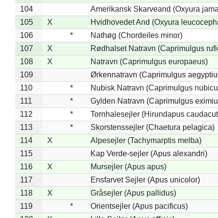
104
Amerikansk Skarveand (Oxyura jama
105
X
Hvidhovedet And (Oxyura leucoceph
106
*
Nathøg (Chordeiles minor)
107
X
Rødhalset Natravn (Caprimulgus rufic
108
X
Natravn (Caprimulgus europaeus)
109
Ørkennatravn (Caprimulgus aegyptiu
110
*
Nubisk Natravn (Caprimulgus nubicu
111
*
Gylden Natravn (Caprimulgus eximiu
112
*
Tornhalesejler (Hirundapus caudacut
113
*
Skorstenssejler (Chaetura pelagica)
114
X
Alpesejler (Tachymarptis melba)
115
Kap Verde-sejler (Apus alexandri)
116
X
Mursejler (Apus apus)
117
Ensfarvet Sejler (Apus unicolor)
118
X
Gråsejler (Apus pallidus)
119
*
Orientsejler (Apus pacificus)