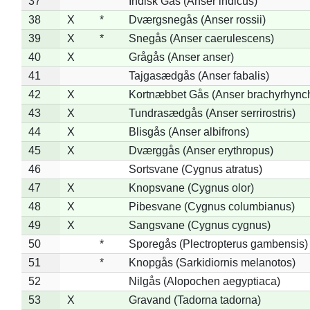
37
Indisk Gås (Anser indicus)
38
X
*
Dværgsnegås (Anser rossii)
39
X
*
Snegås (Anser caerulescens)
40
X
Grågås (Anser anser)
41
Tajgasædgås (Anser fabalis)
42
X
Kortnæbbet Gås (Anser brachyrhync
43
X
Tundrasædgås (Anser serrirostris)
44
X
Blisgås (Anser albifrons)
45
X
Dværggås (Anser erythropus)
46
Sortsvane (Cygnus atratus)
47
X
Knopsvane (Cygnus olor)
48
X
Pibesvane (Cygnus columbianus)
49
X
Sangsvane (Cygnus cygnus)
50
*
Sporegås (Plectropterus gambensis)
51
*
Knopgås (Sarkidiornis melanotos)
52
Nilgås (Alopochen aegyptiaca)
53
X
Gravand (Tadorna tadorna)