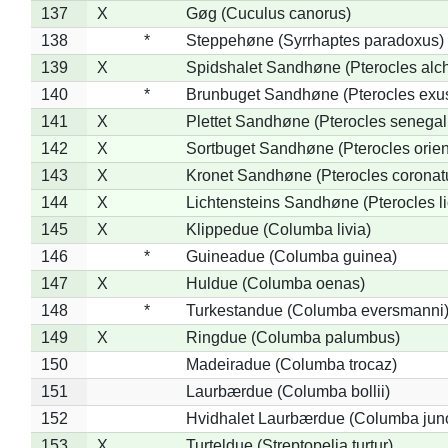
137
X
Gøg (Cuculus canorus)
138
*
Steppehøne (Syrrhaptes paradoxus)
139
X
Spidshalet Sandhøne (Pterocles alch
140
*
Brunbuget Sandhøne (Pterocles exus
141
X
Plettet Sandhøne (Pterocles senegal
142
X
Sortbuget Sandhøne (Pterocles orient
143
X
Kronet Sandhøne (Pterocles coronat
144
X
Lichtensteins Sandhøne (Pterocles lic
145
X
Klippedue (Columba livia)
146
*
Guineadue (Columba guinea)
147
X
Huldue (Columba oenas)
148
*
Turkestandue (Columba eversmanni
149
X
Ringdue (Columba palumbus)
150
Madeiradue (Columba trocaz)
151
Laurbærdue (Columba bollii)
152
Hvidhalet Laurbærdue (Columba jun
153
X
Turteldue (Streptopelia turtur)