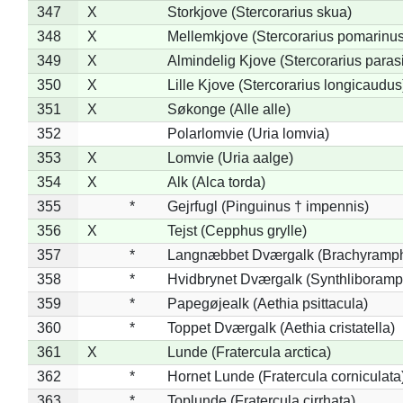
347
X
Storkjove (Stercorarius skua)
348
X
Mellemkjove (Stercorarius pomarinus
349
X
Almindelig Kjove (Stercorarius parasi
350
X
Lille Kjove (Stercorarius longicaudus
351
X
Søkonge (Alle alle)
352
Polarlomvie (Uria lomvia)
353
X
Lomvie (Uria aalge)
354
X
Alk (Alca torda)
355
*
Gejrfugl (Pinguinus † impennis)
356
X
Tejst (Cepphus grylle)
357
*
Langnæbbet Dværgalk (Brachyramph
358
*
Hvidbrynet Dværgalk (Synthliboramp
359
*
Papegøjealk (Aethia psittacula)
360
*
Toppet Dværgalk (Aethia cristatella)
361
X
Lunde (Fratercula arctica)
362
*
Hornet Lunde (Fratercula corniculata
363
*
Toplunde (Fratercula cirrhata)