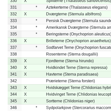
330
X
Splitterne (Thalasseus sandvicensis)
331
*
Aztekerterne (Thalasseus elegans)
332
X
Dværgterne (Sternula albifrons)
333
*
Persisk Dværgterne (Sternula saunde
334
*
Amerikansk Dværgterne (Sternula ant
335
*
Beringsterne (Onychoprion aleuticus
336
X
Brilleterne (Onychoprion anaethetus)
337
*
Sodfarvet Terne (Onychoprion fuscat
338
Rosenterne (Sterna dougallii)
339
X
Fjordterne (Sterna hirundo)
340
X
Hvidkindet Terne (Sterna repressa)
341
X
Havterne (Sterna paradisaea)
342
Prærieterne (Sterna forsteri)
343
X
Hvidskægget Terne (Chlidonias hybr
344
X
Hvidvinget Terne (Chlidonias leucopt
345
X
Sortterne (Chlidonias niger)
346
*
Sydpolarkjove (Stercorarius maccorm