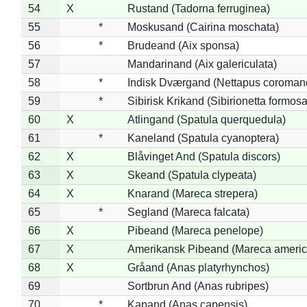
54
X
Rustand (Tadorna ferruginea)
55
*
Moskusand (Cairina moschata)
56
*
Brudeand (Aix sponsa)
57
Mandarinand (Aix galericulata)
58
*
Indisk Dværgand (Nettapus coroman
59
*
Sibirisk Krikand (Sibirionetta formosa
60
X
Atlingand (Spatula querquedula)
61
*
Kaneland (Spatula cyanoptera)
62
X
Blåvinget And (Spatula discors)
63
X
Skeand (Spatula clypeata)
64
X
Knarand (Mareca strepera)
65
*
Segland (Mareca falcata)
66
X
Pibeand (Mareca penelope)
67
X
Amerikansk Pibeand (Mareca americ
68
X
Gråand (Anas platyrhynchos)
69
Sortbrun And (Anas rubripes)
70
*
Kapand (Anas capensis)