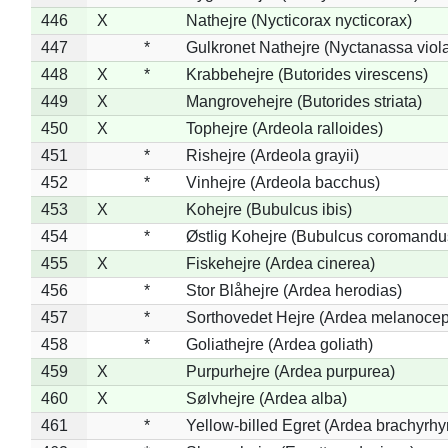
446
X
Nathejre (Nycticorax nycticorax)
447
*
Gulkronet Nathejre (Nyctanassa viol
448
X
*
Krabbehejre (Butorides virescens)
449
X
Mangrovehejre (Butorides striata)
450
X
Tophejre (Ardeola ralloides)
451
*
Rishejre (Ardeola grayii)
452
*
Vinhejre (Ardeola bacchus)
453
X
Kohejre (Bubulcus ibis)
454
*
Østlig Kohejre (Bubulcus coromandu
455
X
Fiskehejre (Ardea cinerea)
456
*
Stor Blåhejre (Ardea herodias)
457
*
Sorthovedet Hejre (Ardea melanocep
458
*
Goliathejre (Ardea goliath)
459
X
Purpurhejre (Ardea purpurea)
460
X
Sølvhejre (Ardea alba)
461
*
Yellow-billed Egret (Ardea brachyrh