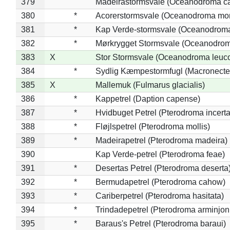
379
Madeirastormsvale (Oceanodroma ca
380
*
Acorerstormsvale (Oceanodroma mon
381
*
Kap Verde-stormsvale (Oceanodroma
382
*
Mørkrygget Stormsvale (Oceanodrom
383
X
Stor Stormsvale (Oceanodroma leuc
384
*
Sydlig Kæmpestormfugl (Macronecte
385
X
Mallemuk (Fulmarus glacialis)
386
*
Kappetrel (Daption capense)
387
*
Hvidbuget Petrel (Pterodroma incerta
388
*
Fløjlspetrel (Pterodroma mollis)
389
*
Madeirapetrel (Pterodroma madeira)
390
Kap Verde-petrel (Pterodroma feae)
391
*
Desertas Petrel (Pterodroma deserta
392
*
Bermudapetrel (Pterodroma cahow)
393
*
Cariberpetrel (Pterodroma hasitata)
394
*
Trindadepetrel (Pterodroma arminjon
395
*
Baraus's Petrel (Pterodroma baraui)