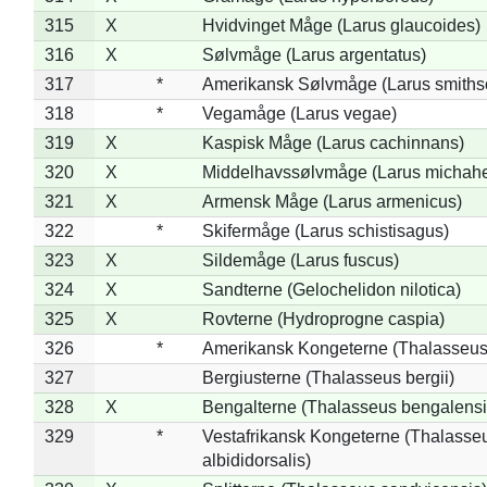
315
X
Hvidvinget Måge (Larus glaucoides)
316
X
Sølvmåge (Larus argentatus)
317
*
Amerikansk Sølvmåge (Larus smiths
318
*
Vegamåge (Larus vegae)
319
X
Kaspisk Måge (Larus cachinnans)
320
X
Middelhavssølvmåge (Larus michahel
321
X
Armensk Måge (Larus armenicus)
322
*
Skifermåge (Larus schistisagus)
323
X
Sildemåge (Larus fuscus)
324
X
Sandterne (Gelochelidon nilotica)
325
X
Rovterne (Hydroprogne caspia)
326
*
Amerikansk Kongeterne (Thalasseu
327
Bergiusterne (Thalasseus bergii)
328
X
Bengalterne (Thalasseus bengalensi
329
*
Vestafrikansk Kongeterne (Thalasse
albididorsalis)