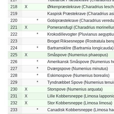
218
X
Ørkenpræstekrave (Charadrius lesche
219
Kaspisk Præstekrave (Charadrius asi
220
*
Gobipræstekrave (Charadrius veredu
221
X
Pomeransfugl (Charadrius morinellu
222
*
Krokodillevogter (Pluvianus aegyptiu
223
Broget Riksesneppe (Rostratula ben
224
*
Bartramsklire (Bartramia longicauda)
225
X
Småspove (Numenius phaeopus)
226
*
Amerikansk Småspove (Numenius h
227
*
Dværgspove (Numenius minutus)
228
*
Eskimospove (Numenius borealis)
229
*
Tyndnæbbet Spove (Numenius tenuiro
230
X
Storspove (Numenius arquata)
231
X
Lille Kobbersneppe (Limosa lapponi
232
X
Stor Kobbersneppe (Limosa limosa)
233
*
Canadisk Kobbersneppe (Limosa ha