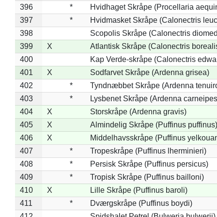
396
*
Hvidhaget Skråpe (Procellaria aequin
397
*
Hvidmasket Skråpe (Calonectris leu
398
Scopolis Skråpe (Calonectris diome
399
X
Atlantisk Skråpe (Calonectris boreali
400
Kap Verde-skråpe (Calonectris edwar
401
X
Sodfarvet Skråpe (Ardenna grisea)
402
*
Tyndnæbbet Skråpe (Ardenna tenuiro
403
*
Lysbenet Skråpe (Ardenna carneipes
404
X
Storskråpe (Ardenna gravis)
405
X
Almindelig Skråpe (Puffinus puffinus
406
X
Middelhavsskråpe (Puffinus yelkoua
407
*
Tropeskråpe (Puffinus lherminieri)
408
*
Persisk Skråpe (Puffinus persicus)
409
*
Tropisk Skråpe (Puffinus bailloni)
410
X
Lille Skråpe (Puffinus baroli)
411
*
Dværgskråpe (Puffinus boydi)
412
Spidshalet Petrel (Bulweria bulwerii)