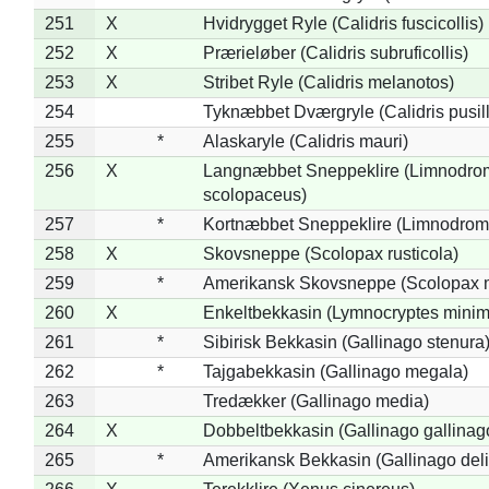
251
X
Hvidrygget Ryle (Calidris fuscicollis)
252
X
Prærieløber (Calidris subruficollis)
253
X
Stribet Ryle (Calidris melanotos)
254
Tyknæbbet Dværgryle (Calidris pusil
255
*
Alaskaryle (Calidris mauri)
256
X
Langnæbbet Sneppeklire (Limnodro
scolopaceus)
257
*
Kortnæbbet Sneppeklire (Limnodrom
258
X
Skovsneppe (Scolopax rusticola)
259
*
Amerikansk Skovsneppe (Scolopax m
260
X
Enkeltbekkasin (Lymnocryptes minim
261
*
Sibirisk Bekkasin (Gallinago stenura
262
*
Tajgabekkasin (Gallinago megala)
263
Tredækker (Gallinago media)
264
X
Dobbeltbekkasin (Gallinago gallinag
265
*
Amerikansk Bekkasin (Gallinago deli