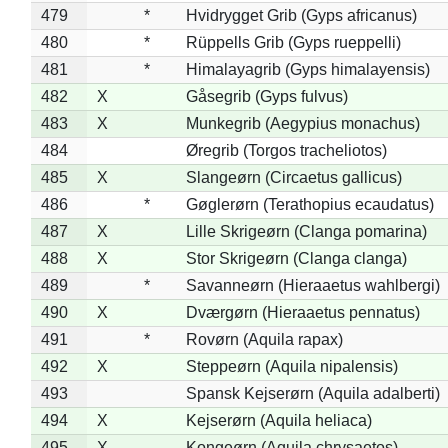
479
*
Hvidrygget Grib (Gyps africanus)
480
*
Rüppells Grib (Gyps rueppelli)
481
*
Himalayagrib (Gyps himalayensis)
482
X
Gåsegrib (Gyps fulvus)
483
X
Munkegrib (Aegypius monachus)
484
Øregrib (Torgos tracheliotos)
485
X
Slangeørn (Circaetus gallicus)
486
*
Gøglerørn (Terathopius ecaudatus)
487
X
Lille Skrigeørn (Clanga pomarina)
488
X
Stor Skrigeørn (Clanga clanga)
489
*
Savanneørn (Hieraaetus wahlbergi)
490
X
Dværgørn (Hieraaetus pennatus)
491
*
Rovørn (Aquila rapax)
492
X
Steppeørn (Aquila nipalensis)
493
Spansk Kejserørn (Aquila adalberti)
494
X
Kejserørn (Aquila heliaca)
495
X
Kongeørn (Aquila chrysaetos)