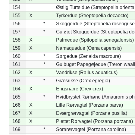
154
Østlig Turteldue (Streptopelia oriental
155
X
Tyrkerdue (Streptopelia decaocto)
156
*
Skoggerdue (Streptopelia roseogrise
157
*
Guløjet Skoggerdue (Streptopelia de
158
X
Palmedue (Spilopelia senegalensis)
159
X
Namaquadue (Oena capensis)
160
*
Sørgedue (Zenaida macroura)
161
*
Gulbuget Papegøjedue (Treron waali
162
X
Vandrikse (Rallus aquaticus)
163
*
Græsrikse (Crex egregia)
164
X
Engsnarre (Crex crex)
165
*
Hvidbrystet Rørhøne (Amaurornis ph
166
X
Lille Rørvagtel (Porzana parva)
167
X
Dværgrørvagtel (Porzana pusilla)
168
X
Plettet Rørvagtel (Porzana porzana)
169
*
Sorarørvagtel (Porzana carolina)