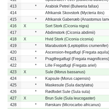
413
*
Arabisk Petrel (Bulweria fallax)
414
Afrikansk Skovstork (Mycteria ibis)
415
*
Afrikansk Gabenæb (Anastomus lame
416
X
Sort Stork (Ciconia nigra)
417
*
Abdimstork (Ciconia abdimii)
418
X
Hvid Stork (Ciconia ciconia)
419
*
Marabustork (Leptoptilos crumenifer)
420
*
Ascension-fregatfugl (Fregata aquila
421
*
Pragtfregatfugl (Fregata magnificens
422
*
Lille Fregatfugl (Fregata ariel)
423
X
Sule (Morus bassanus)
424
*
Kapsule (Morus capensis)
425
*
Maskesule (Sula dactylatra)
426
*
Rødfodet Sule (Sula sula)
427
X
Brun Sule (Sula leucogaster)
428
*
Rørskarv (Microcarbo africanus)