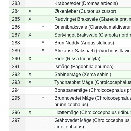
283
Krabbeæder (Dromas ardeola)
284
X
Ørkenløber (Cursorius cursor)
285
X
Rødvinget Braksvale (Glareola pratin
286
*
Orientbraksvale (Glareola maldivaru
287
X
Sortvinget Braksvale (Glareola nord
288
*
Brun Noddy (Anous stolidus)
289
*
Afrikansk Saksnæb (Rynchops flaviro
290
X
Ride (Rissa tridactyla)
291
Ismåge (Pagophila eburnea)
292
X
Sabinemåge (Xema sabini)
293
X
Tyndnæbbet Måge (Chroicocephalus
294
Bonapartemåge (Chroicocephalus ph
295
*
Brunhovedet Måge (Chroicocephalu
brunnicephalus)
296
X
Hættemåge (Chroicocephalus ridibu
297
*
Gråhovedet Måge (Chroicocephalus
cirrocephalus)