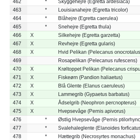
462
*
Skyggehejre (Egretta ardesiaca)
463
*
Louisianahejre (Egretta tricolor)
464
*
Blåhejre (Egretta caerulea)
465
*
Snehejre (Egretta thula)
466
X
Silkehejre (Egretta garzetta)
467
X
Revhejre (Egretta gularis)
468
X
Hvid Pelikan (Pelecanus onocrotalus
469
Rosapelikan (Pelecanus rufescens)
470
X
Krøltoppet Pelikan (Pelecanus crisp
471
X
Fiskeørn (Pandion haliaetus)
472
X
Blå Glente (Elanus caeruleus)
473
X
Lammegrib (Gypaetus barbatus)
474
X
Ådselgrib (Neophron percnopterus)
475
X
Hvepsevåge (Pernis apivorus)
476
*
Østlig Hvepsevåge (Pernis ptilorhyn
477
*
Svalehaleglente (Elanoides forficatu
478
*
Hættegrib (Necrosyrtes monachus)