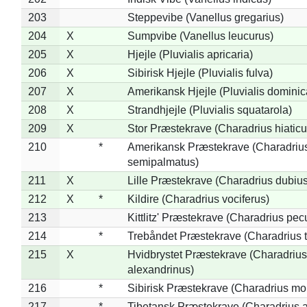
203
Steppevibe (Vanellus gregarius)
204
X
Sumpvibe (Vanellus leucurus)
205
X
Hjejle (Pluvialis apricaria)
206
X
Sibirisk Hjejle (Pluvialis fulva)
207
X
Amerikansk Hjejle (Pluvialis dominic
208
X
Strandhjejle (Pluvialis squatarola)
209
X
Stor Præstekrave (Charadrius hiaticu
210
*
Amerikansk Præstekrave (Charadriu
semipalmatus)
211
X
Lille Præstekrave (Charadrius dubius
212
X
*
Kildire (Charadrius vociferus)
213
Kittlitz' Præstekrave (Charadrius pec
214
*
Trebåndet Præstekrave (Charadrius tr
215
X
Hvidbrystet Præstekrave (Charadrius
alexandrinus)
216
*
Sibirisk Præstekrave (Charadrius mo
217
*
Tibetansk Præstekrave (Charadrius at