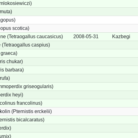
 mlokosiewiczi)
 muta)
agopus)
opus scotica)
e (Tetraogallus caucasicus)
2008-05-31
Kazbegi
(Tetraogallus caspius)
 graeca)
is chukar)
is barbara)
rufa)
moperdix griseogularis)
rdix heyi)
colinus francolinus)
lin (Pternistis erckelii)
ernistis bicalcaratus)
rdix)
urnix)