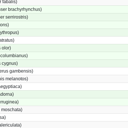
fabalis)
ser brachyrhynchus)
 serrirostris)
rons)
ythropus)
tratus)
olor)
 columbianus)
 cygnus)
terus gambensis)
is melanotos)
egyptiaca)
adorna)
rruginea)
 moschata)
sa)
lericulata)