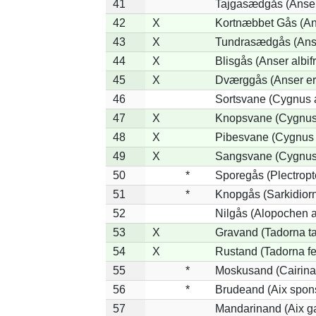
41
Tajgasædgås (Anser 
42
X
Kortnæbbet Gås (An
43
X
Tundrasædgås (Anser
44
X
Blisgås (Anser albif
45
X
Dværggås (Anser er
46
Sortsvane (Cygnus a
47
X
Knopsvane (Cygnus 
48
X
Pibesvane (Cygnus
49
X
Sangsvane (Cygnus
50
*
Sporegås (Plectrop
51
*
Knopgås (Sarkidiorn
52
Nilgås (Alopochen a
53
X
Gravand (Tadorna t
54
X
Rustand (Tadorna fe
55
*
Moskusand (Cairina
56
*
Brudeand (Aix spon
57
Mandarinand (Aix ga