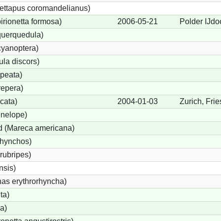
ettapus coromandelianus)
birionetta formosa)
2006-05-21
Polder IJdo
querquedula)
cyanoptera)
ula discors)
peata)
repera)
cata)
2004-01-03
Zurich, Fri
nelope)
 (Mareca americana)
rhynchos)
rubripes)
sis)
s erythrorhyncha)
ta)
a)