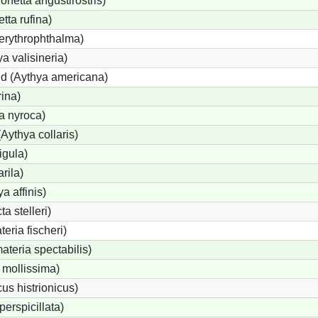
etta angustirostris)
ta rufina)
erythrophthalma)
a valisineria)
nd (Aythya americana)
rina)
a nyroca)
Aythya collaris)
igula)
rila)
a affinis)
a stelleri)
eria fischeri)
teria spectabilis)
 mollissima)
us histrionicus)
perspicillata)