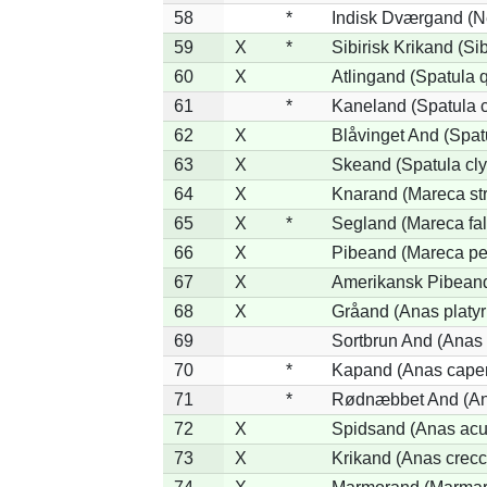
58
*
Indisk Dværgand (N
59
X
*
Sibirisk Krikand (Si
60
X
Atlingand (Spatula 
61
*
Kaneland (Spatula 
62
X
Blåvinget And (Spat
63
X
Skeand (Spatula cly
64
X
Knarand (Mareca st
65
X
*
Segland (Mareca fal
66
X
Pibeand (Mareca pe
67
X
Amerikansk Pibeand
68
X
Gråand (Anas platy
69
Sortbrun And (Anas 
70
*
Kapand (Anas capen
71
*
Rødnæbbet And (Ana
72
X
Spidsand (Anas acu
73
X
Krikand (Anas crecc