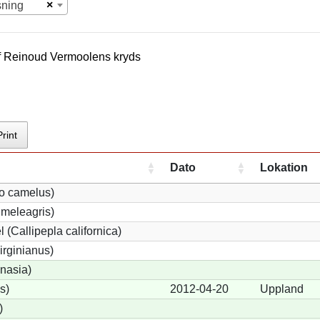
×
sning
f
Reinoud Vermoolen
s kryds
Print
Dato
Lokation
io camelus)
meleagris)
 (Callipepla californica)
irginianus)
onasia)
s)
2012-04-20
Uppland
)