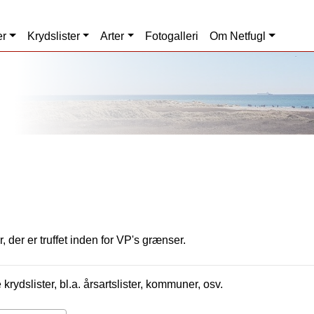
er
Krydslister
Arter
Fotogalleri
Om Netfugl
, der er truffet inden for VP's grænser.
krydslister, bl.a. årsartslister, kommuner, osv.