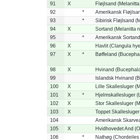
91
X
Fløjlsand (Melanitta
92
*
Amerikansk Fløjlsan
93
*
Sibirisk Fløjlsand (M
94
X
Sortand (Melanitta n
95
*
Amerikansk Sortand 
96
X
Havlit (Clangula hy
97
X
*
Bøffeland (Bucephal
98
X
Hvinand (Bucephala
99
Islandsk Hvinand (B
100
X
Lille Skallesluger (
101
X
*
Hjelmskallesluger (
102
X
Stor Skallesluger (
103
X
Toppet Skallesluger
104
Amerikansk Skarvea
105
X
Hvidhovedet And (O
106
*
Nathøg (Chordeiles