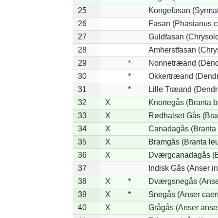
25
Kongefasan (Syrmati
26
Fasan (Phasianus c
27
Guldfasan (Chrysolo
28
Amherstfasan (Chry
29
*
Nonnetræand (Dend
30
*
Okkertræand (Dendr
31
*
Lille Træand (Dendr
32
X
Knortegås (Branta b
33
X
Rødhalset Gås (Brant
34
X
Canadagås (Branta 
35
X
Bramgås (Branta le
36
X
Dværgcanadagås (Br
37
Indisk Gås (Anser in
38
X
*
Dværgsnegås (Anser
39
X
*
Snegås (Anser caer
40
X
Grågås (Anser anse