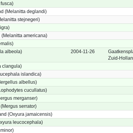
 fusca)
d (Melanitta deglandi)
elanitta stejnegeri)
igra)
(Melanitta americana)
emalis)
a albeola)
2004-11-26
Gaatkenspl
Zuid-Holla
 clangula)
ucephala islandica)
Mergellus albellus)
Lophodytes cucullatus)
Mergus merganser)
 (Mergus serrator)
nd (Oxyura jamaicensis)
xyura leucocephala)
 minor)