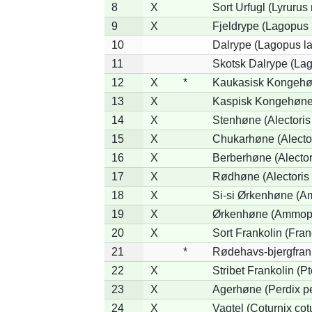
8
X
Sort Urfugl (Lyrurus
9
X
Fjeldrype (Lagopus
10
Dalrype (Lagopus l
11
Skotsk Dalrype (Lag
12
X
*
Kaukasisk Kongehøn
13
X
Kaspisk Kongehøne 
14
X
Stenhøne (Alectoris
15
X
Chukarhøne (Alector
16
X
Berberhøne (Alector
17
X
Rødhøne (Alectoris 
18
X
Si-si Ørkenhøne (Am
19
X
Ørkenhøne (Ammope
20
X
Sort Frankolin (Fran
21
*
Rødehavs-bjergfranko
22
X
Stribet Frankolin (Pt
23
X
Agerhøne (Perdix pe
24
X
Vagtel (Coturnix cot