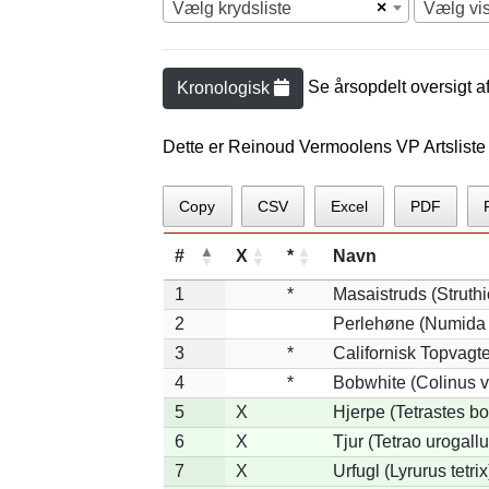
×
Vælg krydsliste
Vælg vi
Se årsopdelt oversigt a
Kronologisk
Dette er Reinoud Vermoolens VP Artsliste
Copy
CSV
Excel
PDF
#
X
*
Navn
1
*
Masaistruds (Struth
2
Perlehøne (Numida 
3
*
Californisk Topvagtel
4
*
Bobwhite (Colinus v
5
X
Hjerpe (Tetrastes b
6
X
Tjur (Tetrao urogallu
7
X
Urfugl (Lyrurus tetrix