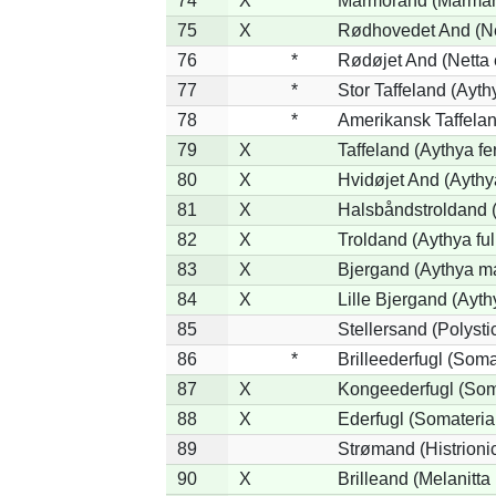
74
X
Marmorand (Marmaron
75
X
Rødhovedet And (Net
76
*
Rødøjet And (Netta 
77
*
Stor Taffeland (Aythy
78
*
Amerikansk Taffela
79
X
Taffeland (Aythya fe
80
X
Hvidøjet And (Aythy
81
X
Halsbåndstroldand (
82
X
Troldand (Aythya ful
83
X
Bjergand (Aythya ma
84
X
Lille Bjergand (Aythy
85
Stellersand (Polystict
86
*
Brilleederfugl (Somat
87
X
Kongeederfugl (Soma
88
X
Ederfugl (Somateria
89
Strømand (Histrionic
90
X
Brilleand (Melanitta 