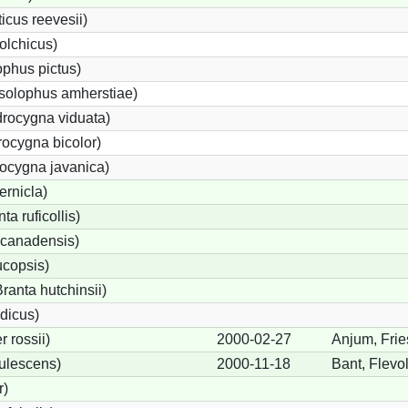
cus reevesii)
olchicus)
phus pictus)
solophus amherstiae)
rocygna viduata)
ocygna bicolor)
ocygna javanica)
ernicla)
a ruficollis)
canadensis)
ucopsis)
anta hutchinsii)
dicus)
 rossii)
2000-02-27
Anjum, Frie
ulescens)
2000-11-18
Bant, Flevo
r)