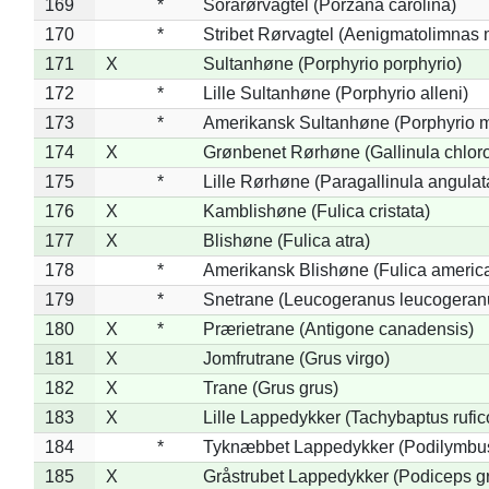
169
*
Sorarørvagtel (Porzana carolina)
170
*
Stribet Rørvagtel (Aenigmatolimnas 
171
X
Sultanhøne (Porphyrio porphyrio)
172
*
Lille Sultanhøne (Porphyrio alleni)
173
*
Amerikansk Sultanhøne (Porphyrio m
174
X
Grønbenet Rørhøne (Gallinula chlor
175
*
Lille Rørhøne (Paragallinula angulat
176
X
Kamblishøne (Fulica cristata)
177
X
Blishøne (Fulica atra)
178
*
Amerikansk Blishøne (Fulica americ
179
*
Snetrane (Leucogeranus leucogeran
180
X
*
Prærietrane (Antigone canadensis)
181
X
Jomfrutrane (Grus virgo)
182
X
Trane (Grus grus)
183
X
Lille Lappedykker (Tachybaptus rufico
184
*
Tyknæbbet Lappedykker (Podilymbu
185
X
Gråstrubet Lappedykker (Podiceps g