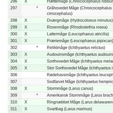
296
X
Hættemåge (Chroicocephalus ridibu
297
*
Gråhovedet Måge (Chroicocephalus
cirrocephalus)
298
X
Dværgmåge (Hydrocoloeus minutus)
299
X
Rosenmåge (Rhodostethia rosea)
300
X
Lattermåge (Leucophaeus atricilla)
301
X
Præriemåge (Leucophaeus pipixcan
302
*
Reliktmåge (Ichthyaetus relictus)
303
X
Audouinsmåge (Ichthyaetus audouini
304
X
Sorthovedet Måge (Ichthyaetus mela
305
X
Stor Sorthovedet Måge (Ichthyaetus 
306
Rødehavsmåge (Ichthyaetus leucop
307
Sodfarvet Måge (Ichthyaetus hempric
308
X
Stormmåge (Larus canus)
309
*
Amerikansk Stormmåge (Larus brach
310
X
Ringnæbbet Måge (Larus delawarens
311
X
Svartbag (Larus marinus)