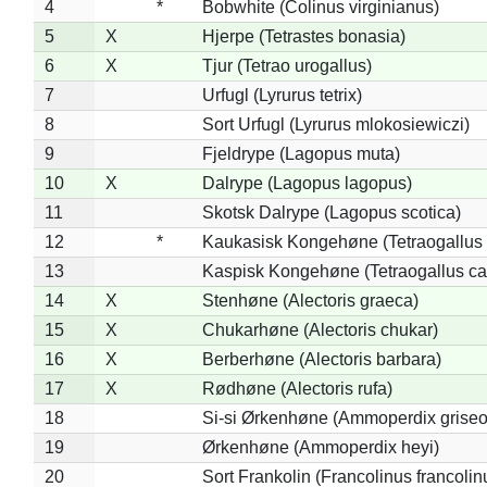
4
*
Bobwhite (Colinus virginianus)
5
X
Hjerpe (Tetrastes bonasia)
6
X
Tjur (Tetrao urogallus)
7
Urfugl (Lyrurus tetrix)
8
Sort Urfugl (Lyrurus mlokosiewiczi)
9
Fjeldrype (Lagopus muta)
10
X
Dalrype (Lagopus lagopus)
11
Skotsk Dalrype (Lagopus scotica)
12
*
Kaukasisk Kongehøne (Tetraogallus 
13
Kaspisk Kongehøne (Tetraogallus ca
14
X
Stenhøne (Alectoris graeca)
15
X
Chukarhøne (Alectoris chukar)
16
X
Berberhøne (Alectoris barbara)
17
X
Rødhøne (Alectoris rufa)
18
Si-si Ørkenhøne (Ammoperdix griseo
19
Ørkenhøne (Ammoperdix heyi)
20
Sort Frankolin (Francolinus francolin