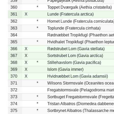
359
*
Papegøjealk (Aethia psittacula)
360
*
Toppet Dværgalk (Aethia cristatella)
361
X
Lunde (Fratercula arctica)
362
*
Hornet Lunde (Fratercula corniculata
363
*
Toplunde (Fratercula cirrhata)
364
Rødnæbbet Tropikfugl (Phaethon ae
365
*
Hvidhalet Tropikfugl (Phaethon leptu
366
X
Rødstrubet Lom (Gavia stellata)
367
X
Sortstrubet Lom (Gavia arctica)
368
X
*
Stillehavslom (Gavia pacifica)
369
X
Islom (Gavia immer)
370
X
Hvidnæbbet Lom (Gavia adamsii)
371
*
Wilsons Stormsvale (Oceanites ocea
372
Fregatstormsvale (Pelagodroma mar
373
*
Sortbuget Fregatstormsvale (Fregetta
374
*
Tristan Albatros (Diomedea dabbene
375
*
Sortbrynet Albatros (Thalassarche m