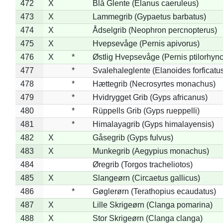
472
X
Blå Glente (Elanus caeruleus)
473
X
Lammegrib (Gypaetus barbatus)
474
X
Ådselgrib (Neophron percnopterus)
475
X
Hvepsevåge (Pernis apivorus)
476
X
*
Østlig Hvepsevåge (Pernis ptilorhyn
477
*
Svalehaleglente (Elanoides forficatu
478
*
Hættegrib (Necrosyrtes monachus)
479
*
Hvidrygget Grib (Gyps africanus)
480
*
Rüppells Grib (Gyps rueppelli)
481
*
Himalayagrib (Gyps himalayensis)
482
X
Gåsegrib (Gyps fulvus)
483
X
Munkegrib (Aegypius monachus)
484
Øregrib (Torgos tracheliotos)
485
X
Slangeørn (Circaetus gallicus)
486
*
Gøglerørn (Terathopius ecaudatus)
487
X
Lille Skrigeørn (Clanga pomarina)
488
X
Stor Skrigeørn (Clanga clanga)