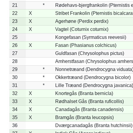
21
*
Rødehavs-bjergfrankolin (Pternistis e
22
X
Stribet Frankolin (Pternistis bicalcara
23
X
Agerhøne (Perdix perdix)
24
X
Vagtel (Coturnix coturnix)
25
Kongefasan (Syrmaticus reevesii)
26
X
Fasan (Phasianus colchicus)
27
Guldfasan (Chrysolophus pictus)
28
Amherstfasan (Chrysolophus amhers
29
*
Nonnetræand (Dendrocygna viduata
30
*
Okkertræand (Dendrocygna bicolor)
31
*
Lille Træand (Dendrocygna javanica
32
X
Knortegås (Branta bernicla)
33
X
Rødhalset Gås (Branta ruficollis)
34
X
Canadagås (Branta canadensis)
35
X
Bramgås (Branta leucopsis)
36
Dværgcanadagås (Branta hutchinsii)