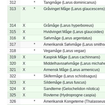
312
*
Tangmåge (Larus dominicanus)
313
X
*
Gråvinget Måge (Larus glaucescens)
314
X
Gråmåge (Larus hyperboreus)
315
X
Hvidvinget Måge (Larus glaucoides)
316
X
Sølvmåge (Larus argentatus)
317
*
Amerikansk Sølvmåge (Larus smiths
318
*
Vegamåge (Larus vegae)
319
X
Kaspisk Måge (Larus cachinnans)
320
X
Middelhavssølvmåge (Larus michahel
321
X
Armensk Måge (Larus armenicus)
322
*
Skifermåge (Larus schistisagus)
323
X
Sildemåge (Larus fuscus)
324
X
Sandterne (Gelochelidon nilotica)
325
X
Rovterne (Hydroprogne caspia)
326
*
Amerikansk Kongeterne (Thalasseu