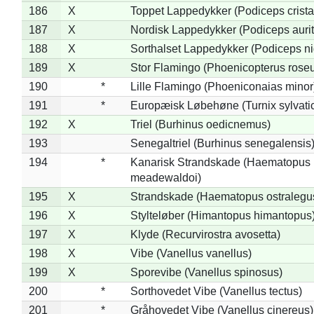
186
X
Toppet Lappedykker (Podiceps crista
187
X
Nordisk Lappedykker (Podiceps aurit
188
X
Sorthalset Lappedykker (Podiceps nig
189
X
Stor Flamingo (Phoenicopterus rose
190
*
Lille Flamingo (Phoeniconaias minor
191
*
Europæisk Løbehøne (Turnix sylvati
192
X
Triel (Burhinus oedicnemus)
193
Senegaltriel (Burhinus senegalensis
194
*
Kanarisk Strandskade (Haematopus
meadewaldoi)
195
X
Strandskade (Haematopus ostralegu
196
X
Stylteløber (Himantopus himantopus
197
X
Klyde (Recurvirostra avosetta)
198
X
Vibe (Vanellus vanellus)
199
X
Sporevibe (Vanellus spinosus)
200
*
Sorthovedet Vibe (Vanellus tectus)
201
*
Gråhovedet Vibe (Vanellus cinereus)