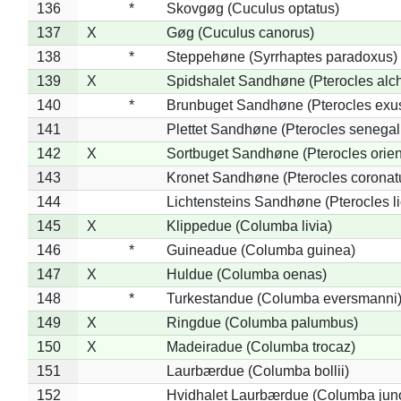
136
*
Skovgøg (Cuculus optatus)
137
X
Gøg (Cuculus canorus)
138
*
Steppehøne (Syrrhaptes paradoxus)
139
X
Spidshalet Sandhøne (Pterocles alch
140
*
Brunbuget Sandhøne (Pterocles exus
141
Plettet Sandhøne (Pterocles senegal
142
X
Sortbuget Sandhøne (Pterocles orient
143
Kronet Sandhøne (Pterocles coronat
144
Lichtensteins Sandhøne (Pterocles lic
145
X
Klippedue (Columba livia)
146
*
Guineadue (Columba guinea)
147
X
Huldue (Columba oenas)
148
*
Turkestandue (Columba eversmanni
149
X
Ringdue (Columba palumbus)
150
X
Madeiradue (Columba trocaz)
151
Laurbærdue (Columba bollii)
152
Hvidhalet Laurbærdue (Columba jun