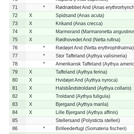
71
*
Rødnæbbet And (Anas erythrorhynch
72
X
Spidsand (Anas acuta)
73
X
Krikand (Anas crecca)
74
X
Marmorand (Marmaronetta angustirost
75
X
Rødhovedet And (Netta rufina)
76
*
Rødøjet And (Netta erythrophthalma)
77
*
Stor Taffeland (Aythya valisineria)
78
*
Amerikansk Taffeland (Aythya ameri
79
X
Taffeland (Aythya ferina)
80
X
Hvidøjet And (Aythya nyroca)
81
X
Halsbåndstroldand (Aythya collaris)
82
X
Troldand (Aythya fuligula)
83
X
Bjergand (Aythya marila)
84
X
Lille Bjergand (Aythya affinis)
85
Stellersand (Polysticta stelleri)
86
*
Brilleederfugl (Somateria fischeri)