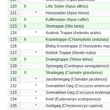
120
X
Lille Sejler (Apus affinis)
121
*
Horussejler (Apus horus)
122
X
Kaffersejler (Apus caffer)
123
X
Stortrappe (Otis tarda)
124
*
Arabisk Trappe (Ardeotis arabs)
125
X
Kravetrappe (Chlamydotis undulata)
126
Østlig Kravetrappe (Chlamydotis mac
127
*
Nubisk Trappe (Neotis nuba)
128
X
Dværgtrappe (Tetrax tetrax)
129
Sporegøg (Centropus senegalensis)
130
X
Skadegøg (Clamator glandarius)
131
*
Jacobinergøg (Clamator jacobinus)
132
*
Gulnæbbet Gøg (Coccyzus american
133
*
Sortnæbbet Gøg (Coccyzus erythrop
134
*
Koel (Eudynamys scolopaceus)
135
*
Guldgøg (Chrysococcyx caprius)