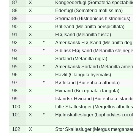
87
X
Kongeederfugl (Somateria spectabili
88
X
Ederfugl (Somateria mollissima)
89
Strømand (Histrionicus histrionicus)
90
X
Brilleand (Melanitta perspicillata)
91
X
Fløjlsand (Melanitta fusca)
92
X
*
Amerikansk Fløjlsand (Melanitta deg
93
*
Sibirisk Fløjlsand (Melanitta stejnege
94
X
Sortand (Melanitta nigra)
95
X
*
Amerikansk Sortand (Melanitta amer
96
X
Havlit (Clangula hyemalis)
97
*
Bøffeland (Bucephala albeola)
98
X
Hvinand (Bucephala clangula)
99
Islandsk Hvinand (Bucephala islandi
100
X
Lille Skallesluger (Mergellus albellus
101
X
*
Hjelmskallesluger (Lophodytes cucul
102
X
Stor Skallesluger (Mergus merganser