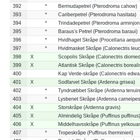
392
*
Bermudapetrel (Pterodroma cahow)
393
*
Cariberpetrel (Pterodroma hasitata)
394
*
Trindadepetrel (Pterodroma arminjon
395
*
Baraus's Petrel (Pterodroma baraui)
396
*
Hvidhaget Skråpe (Procellaria aequin
397
*
Hvidmasket Skråpe (Calonectris leu
398
X
Scopolis Skråpe (Calonectris diome
399
X
Atlantisk Skråpe (Calonectris boreali
400
Kap Verde-skråpe (Calonectris edwar
401
X
Sodfarvet Skråpe (Ardenna grisea)
402
*
Tyndnæbbet Skråpe (Ardenna tenuiro
403
*
Lysbenet Skråpe (Ardenna carneipes
404
X
Storskråpe (Ardenna gravis)
405
X
Almindelig Skråpe (Puffinus puffinus
406
X
Middelhavsskråpe (Puffinus yelkoua
407
*
Tropeskråpe (Puffinus lherminieri)