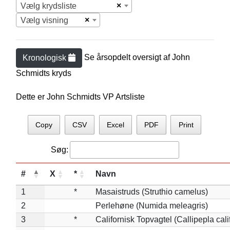
×
Vælg krydsliste
×
Vælg visning
Se årsopdelt oversigt af
John
Kronologisk
Schmidt
s kryds
Dette er John Schmidts VP Artsliste
Copy
CSV
Excel
PDF
Print
Søg:
#
X
*
Navn
1
*
Masaistruds (Struthio camelus)
2
Perlehøne (Numida meleagris)
3
*
Californisk Topvagtel (Callipepla cali