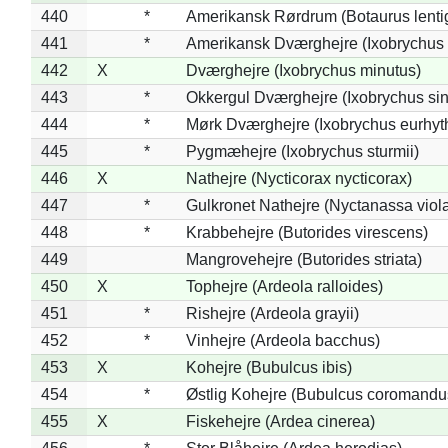
440
*
Amerikansk Rørdrum (Botaurus lenti
441
*
Amerikansk Dværghejre (Ixobrychus e
442
X
Dværghejre (Ixobrychus minutus)
443
*
Okkergul Dværghejre (Ixobrychus sin
444
*
Mørk Dværghejre (Ixobrychus eurhy
445
*
Pygmæhejre (Ixobrychus sturmii)
446
X
Nathejre (Nycticorax nycticorax)
447
*
Gulkronet Nathejre (Nyctanassa viol
448
*
Krabbehejre (Butorides virescens)
449
Mangrovehejre (Butorides striata)
450
X
Tophejre (Ardeola ralloides)
451
*
Rishejre (Ardeola grayii)
452
*
Vinhejre (Ardeola bacchus)
453
X
Kohejre (Bubulcus ibis)
454
*
Østlig Kohejre (Bubulcus coromandu
455
X
Fiskehejre (Ardea cinerea)