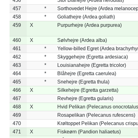
456
*
Stor Blåhejre (Ardea herodias)
457
*
Sorthovedet Hejre (Ardea melanocep
458
*
Goliathejre (Ardea goliath)
459
X
Purpurhejre (Ardea purpurea)
460
X
Sølvhejre (Ardea alba)
461
*
Yellow-billed Egret (Ardea brachyrh
462
*
Skyggehejre (Egretta ardesiaca)
463
*
Louisianahejre (Egretta tricolor)
464
*
Blåhejre (Egretta caerulea)
465
*
Snehejre (Egretta thula)
466
X
Silkehejre (Egretta garzetta)
467
Revhejre (Egretta gularis)
468
X
Hvid Pelikan (Pelecanus onocrotalus
469
Rosapelikan (Pelecanus rufescens)
470
Krøltoppet Pelikan (Pelecanus crisp
471
X
Fiskeørn (Pandion haliaetus)