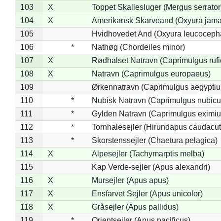
103
X
Toppet Skallesluger (Mergus serrator
104
X
Amerikansk Skarveand (Oxyura jama
105
Hvidhovedet And (Oxyura leucoceph
106
*
Nathøg (Chordeiles minor)
107
X
Rødhalset Natravn (Caprimulgus rufic
108
X
Natravn (Caprimulgus europaeus)
109
Ørkennatravn (Caprimulgus aegyptiu
110
*
Nubisk Natravn (Caprimulgus nubicu
111
*
Gylden Natravn (Caprimulgus eximiu
112
*
Tornhalesejler (Hirundapus caudacut
113
*
Skorstenssejler (Chaetura pelagica)
114
X
Alpesejler (Tachymarptis melba)
115
Kap Verde-sejler (Apus alexandri)
116
X
Mursejler (Apus apus)
117
X
Ensfarvet Sejler (Apus unicolor)
118
X
Gråsejler (Apus pallidus)
119
*
Orientsejler (Apus pacificus)