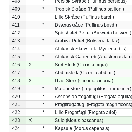
408
*
Persisk Skråpe (Puffinus persicus)
409
*
Tropisk Skråpe (Puffinus bailloni)
410
Lille Skråpe (Puffinus baroli)
411
*
Dværgskråpe (Puffinus boydi)
412
Spidshalet Petrel (Bulweria bulwerii)
413
*
Arabisk Petrel (Bulweria fallax)
414
Afrikansk Skovstork (Mycteria ibis)
415
*
Afrikansk Gabenæb (Anastomus lame
416
X
Sort Stork (Ciconia nigra)
417
*
Abdimstork (Ciconia abdimii)
418
X
Hvid Stork (Ciconia ciconia)
419
*
Marabustork (Leptoptilos crumenifer)
420
*
Ascension-fregatfugl (Fregata aquila
421
*
Pragtfregatfugl (Fregata magnificens
422
*
Lille Fregatfugl (Fregata ariel)
423
X
Sule (Morus bassanus)
424
*
Kapsule (Morus capensis)