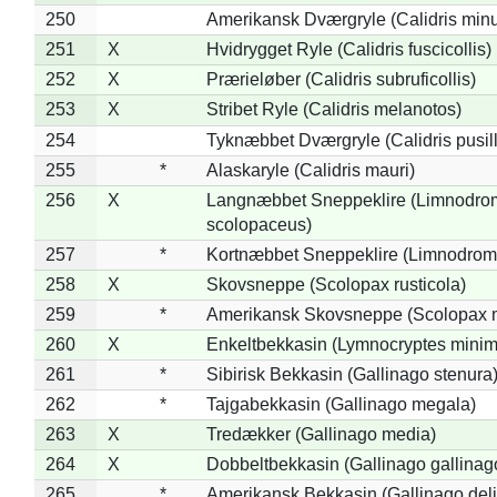
250
Amerikansk Dværgryle (Calidris minut
251
X
Hvidrygget Ryle (Calidris fuscicollis)
252
X
Prærieløber (Calidris subruficollis)
253
X
Stribet Ryle (Calidris melanotos)
254
Tyknæbbet Dværgryle (Calidris pusil
255
*
Alaskaryle (Calidris mauri)
256
X
Langnæbbet Sneppeklire (Limnodro
scolopaceus)
257
*
Kortnæbbet Sneppeklire (Limnodrom
258
X
Skovsneppe (Scolopax rusticola)
259
*
Amerikansk Skovsneppe (Scolopax m
260
X
Enkeltbekkasin (Lymnocryptes minim
261
*
Sibirisk Bekkasin (Gallinago stenura
262
*
Tajgabekkasin (Gallinago megala)
263
X
Tredækker (Gallinago media)
264
X
Dobbeltbekkasin (Gallinago gallinag
265
*
Amerikansk Bekkasin (Gallinago deli