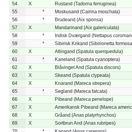
54
X
Rustand (Tadorna ferruginea)
55
*
Moskusand (Cairina moschata)
56
*
Brudeand (Aix sponsa)
57
X
Mandarinand (Aix galericulata)
58
*
Indisk Dværgand (Nettapus coroman
59
*
Sibirisk Krikand (Sibirionetta formosa
60
X
Atlingand (Spatula querquedula)
61
*
Kaneland (Spatula cyanoptera)
62
X
Blåvinget And (Spatula discors)
63
X
Skeand (Spatula clypeata)
64
X
Knarand (Mareca strepera)
65
*
Segland (Mareca falcata)
66
X
Pibeand (Mareca penelope)
67
X
Amerikansk Pibeand (Mareca americ
68
X
Gråand (Anas platyrhynchos)
69
X
Sortbrun And (Anas rubripes)
70
*
Kapand (Anas capensis)