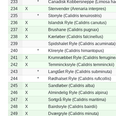
233
*
Canadisk Kobbersneppe (Limosa ha
234
X
Stenvender (Arenaria interpres)
235
*
Storryle (Calidris tenuirostris)
236
X
Islandsk Ryle (Calidris canutus)
237
X
Brushane (Calidris pugnax)
238
X
Kærløber (Calidris falcinellus)
239
Spidshalet Ryle (Calidris acuminata)
240
*
Klireryle (Calidris himantopus)
241
X
Krumnæbbet Ryle (Calidris ferrugine
242
X
Temmincksryle (Calidris temminckii)
243
*
Langtået Ryle (Calidris subminuta)
244
*
Rødhalset Ryle (Calidris ruficollis)
245
X
Sandløber (Calidris alba)
246
X
Almindelig Ryle (Calidris alpina)
247
X
Sortgrå Ryle (Calidris maritima)
248
X
Bairdsryle (Calidris bairdii)
249
X
Dværgryle (Calidris minuta)