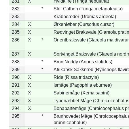
281
X
Hvidklire (Tringa nebularia)
282
*
Stor Gulben (Tringa melanoleuca)
283
Krabbeæder (Dromas ardeola)
284
X
Ørkenløber (Cursorius cursor)
285
X
Rødvinget Braksvale (Glareola pratin
286
X
*
Orientbraksvale (Glareola maldivaru
287
X
Sortvinget Braksvale (Glareola nord
288
*
Brun Noddy (Anous stolidus)
289
*
Afrikansk Saksnæb (Rynchops flaviro
290
X
Ride (Rissa tridactyla)
291
X
Ismåge (Pagophila eburnea)
292
X
Sabinemåge (Xema sabini)
293
X
Tyndnæbbet Måge (Chroicocephalus
294
X
Bonapartemåge (Chroicocephalus ph
295
*
Brunhovedet Måge (Chroicocephalu
brunnicephalus)