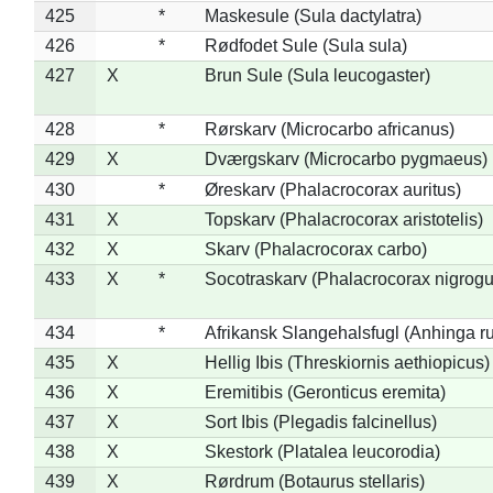
425
*
Maskesule (Sula dactylatra)
426
*
Rødfodet Sule (Sula sula)
427
X
Brun Sule (Sula leucogaster)
428
*
Rørskarv (Microcarbo africanus)
429
X
Dværgskarv (Microcarbo pygmaeus)
430
*
Øreskarv (Phalacrocorax auritus)
431
X
Topskarv (Phalacrocorax aristotelis)
432
X
Skarv (Phalacrocorax carbo)
433
X
*
Socotraskarv (Phalacrocorax nigrogul
434
*
Afrikansk Slangehalsfugl (Anhinga ru
435
X
Hellig Ibis (Threskiornis aethiopicus)
436
X
Eremitibis (Geronticus eremita)
437
X
Sort Ibis (Plegadis falcinellus)
438
X
Skestork (Platalea leucorodia)
439
X
Rørdrum (Botaurus stellaris)