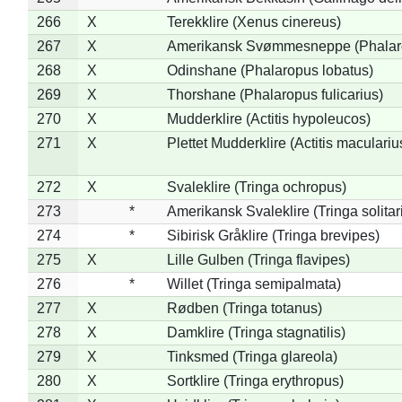
266
X
Terekklire (Xenus cinereus)
267
X
Amerikansk Svømmesneppe (Phalarop
268
X
Odinshane (Phalaropus lobatus)
269
X
Thorshane (Phalaropus fulicarius)
270
X
Mudderklire (Actitis hypoleucos)
271
X
Plettet Mudderklire (Actitis maculariu
272
X
Svaleklire (Tringa ochropus)
273
*
Amerikansk Svaleklire (Tringa solitar
274
*
Sibirisk Gråklire (Tringa brevipes)
275
X
Lille Gulben (Tringa flavipes)
276
*
Willet (Tringa semipalmata)
277
X
Rødben (Tringa totanus)
278
X
Damklire (Tringa stagnatilis)
279
X
Tinksmed (Tringa glareola)
280
X
Sortklire (Tringa erythropus)