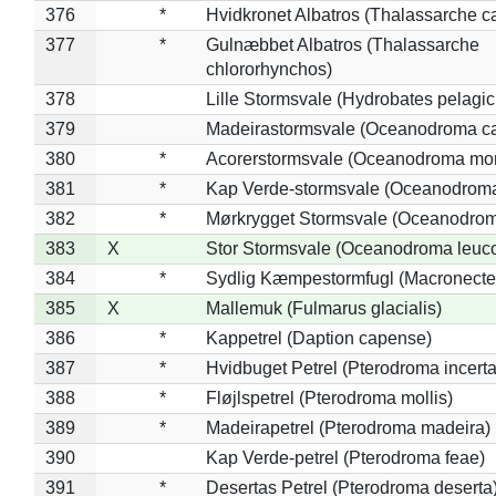
376
*
Hvidkronet Albatros (Thalassarche c
377
*
Gulnæbbet Albatros (Thalassarche
chlororhynchos)
378
Lille Stormsvale (Hydrobates pelagic
379
Madeirastormsvale (Oceanodroma ca
380
*
Acorerstormsvale (Oceanodroma mon
381
*
Kap Verde-stormsvale (Oceanodroma
382
*
Mørkrygget Stormsvale (Oceanodrom
383
X
Stor Stormsvale (Oceanodroma leuc
384
*
Sydlig Kæmpestormfugl (Macronecte
385
X
Mallemuk (Fulmarus glacialis)
386
*
Kappetrel (Daption capense)
387
*
Hvidbuget Petrel (Pterodroma incerta
388
*
Fløjlspetrel (Pterodroma mollis)
389
*
Madeirapetrel (Pterodroma madeira)
390
Kap Verde-petrel (Pterodroma feae)
391
*
Desertas Petrel (Pterodroma deserta