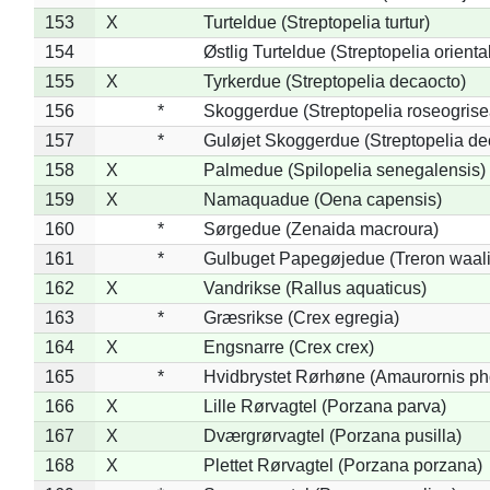
153
X
Turteldue (Streptopelia turtur)
154
Østlig Turteldue (Streptopelia oriental
155
X
Tyrkerdue (Streptopelia decaocto)
156
*
Skoggerdue (Streptopelia roseogrise
157
*
Guløjet Skoggerdue (Streptopelia de
158
X
Palmedue (Spilopelia senegalensis)
159
X
Namaquadue (Oena capensis)
160
*
Sørgedue (Zenaida macroura)
161
*
Gulbuget Papegøjedue (Treron waali
162
X
Vandrikse (Rallus aquaticus)
163
*
Græsrikse (Crex egregia)
164
X
Engsnarre (Crex crex)
165
*
Hvidbrystet Rørhøne (Amaurornis ph
166
X
Lille Rørvagtel (Porzana parva)
167
X
Dværgrørvagtel (Porzana pusilla)
168
X
Plettet Rørvagtel (Porzana porzana)