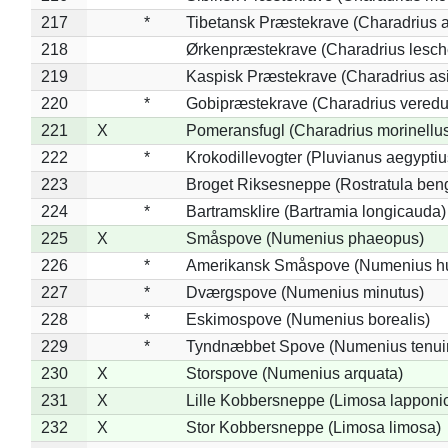
217
*
Tibetansk Præstekrave (Charadrius at
218
Ørkenpræstekrave (Charadrius lesche
219
Kaspisk Præstekrave (Charadrius asi
220
*
Gobipræstekrave (Charadrius veredu
221
X
Pomeransfugl (Charadrius morinellu
222
*
Krokodillevogter (Pluvianus aegyptiu
223
Broget Riksesneppe (Rostratula ben
224
*
Bartramsklire (Bartramia longicauda)
225
X
Småspove (Numenius phaeopus)
226
*
Amerikansk Småspove (Numenius h
227
*
Dværgspove (Numenius minutus)
228
*
Eskimospove (Numenius borealis)
229
*
Tyndnæbbet Spove (Numenius tenuiro
230
X
Storspove (Numenius arquata)
231
X
Lille Kobbersneppe (Limosa lapponi
232
X
Stor Kobbersneppe (Limosa limosa)