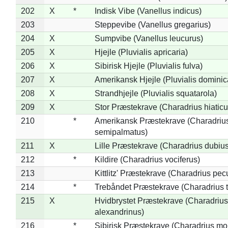
202
X
*
Indisk Vibe (Vanellus indicus)
203
Steppevibe (Vanellus gregarius)
204
X
Sumpvibe (Vanellus leucurus)
205
X
Hjejle (Pluvialis apricaria)
206
X
Sibirisk Hjejle (Pluvialis fulva)
207
X
Amerikansk Hjejle (Pluvialis dominic
208
X
Strandhjejle (Pluvialis squatarola)
209
X
Stor Præstekrave (Charadrius hiaticu
210
*
Amerikansk Præstekrave (Charadriu
semipalmatus)
211
X
Lille Præstekrave (Charadrius dubius
212
*
Kildire (Charadrius vociferus)
213
Kittlitz' Præstekrave (Charadrius pec
214
*
Trebåndet Præstekrave (Charadrius tr
215
X
Hvidbrystet Præstekrave (Charadrius
alexandrinus)
216
*
Sibirisk Præstekrave (Charadrius mo