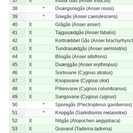
37
X
Indisk Gås (Anser indicus)
38
*
Dværgsnegås (Anser rossii)
39
*
Snegås (Anser caerulescens)
40
X
Grågås (Anser anser)
41
X
Tajgasædgås (Anser fabalis)
42
X
Kortnæbbet Gås (Anser brachyrhync
43
X
Tundrasædgås (Anser serrirostris)
44
X
Blisgås (Anser albifrons)
45
X
Dværggås (Anser erythropus)
46
X
Sortsvane (Cygnus atratus)
47
X
Knopsvane (Cygnus olor)
48
X
Pibesvane (Cygnus columbianus)
49
X
Sangsvane (Cygnus cygnus)
50
*
Sporegås (Plectropterus gambensis)
51
*
Knopgås (Sarkidiornis melanotos)
52
X
Nilgås (Alopochen aegyptiaca)
53
X
Gravand (Tadorna tadorna)