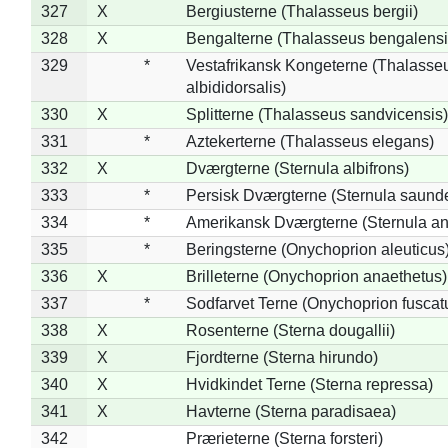
327
X
Bergiusterne (Thalasseus bergii)
328
X
Bengalterne (Thalasseus bengalensi
329
*
Vestafrikansk Kongeterne (Thalasse
albididorsalis)
330
X
Splitterne (Thalasseus sandvicensis)
331
*
Aztekerterne (Thalasseus elegans)
332
X
Dværgterne (Sternula albifrons)
333
*
Persisk Dværgterne (Sternula saunde
334
*
Amerikansk Dværgterne (Sternula ant
335
*
Beringsterne (Onychoprion aleuticus
336
X
Brilleterne (Onychoprion anaethetus)
337
*
Sodfarvet Terne (Onychoprion fuscat
338
X
Rosenterne (Sterna dougallii)
339
X
Fjordterne (Sterna hirundo)
340
X
Hvidkindet Terne (Sterna repressa)
341
X
Havterne (Sterna paradisaea)
342
Prærieterne (Sterna forsteri)