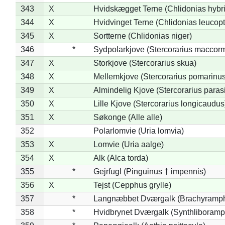
343
X
Hvidskægget Terne (Chlidonias hybr
344
X
Hvidvinget Terne (Chlidonias leucopt
345
X
Sortterne (Chlidonias niger)
346
*
Sydpolarkjove (Stercorarius maccorm
347
X
Storkjove (Stercorarius skua)
348
X
Mellemkjove (Stercorarius pomarinus
349
X
Almindelig Kjove (Stercorarius parasi
350
X
Lille Kjove (Stercorarius longicaudus
351
X
Søkonge (Alle alle)
352
Polarlomvie (Uria lomvia)
353
X
Lomvie (Uria aalge)
354
X
Alk (Alca torda)
355
*
Gejrfugl (Pinguinus † impennis)
356
X
Tejst (Cepphus grylle)
357
*
Langnæbbet Dværgalk (Brachyramph
358
*
Hvidbrynet Dværgalk (Synthliboramp