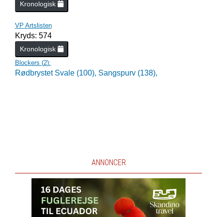
Kronologisk
VP Artslisten
Kryds: 574
Kronologisk
Blockers (
2
):
Rødbrystet Svale (100),
Sangspurv (138),
ANNONCER