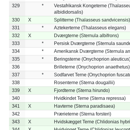
329
*
Vestafrikansk Kongeterne (Thalasse
albididorsalis)
330
X
Splitterne (Thalasseus sandvicensis)
331
*
Aztekerterne (Thalasseus elegans)
332
X
Dværgterne (Sternula albifrons)
333
*
Persisk Dværgterne (Sternula saunde
334
*
Amerikansk Dværgterne (Sternula ant
335
*
Beringsterne (Onychoprion aleuticus
336
Brilleterne (Onychoprion anaethetus)
337
*
Sodfarvet Terne (Onychoprion fuscat
338
Rosenterne (Sterna dougallii)
339
X
Fjordterne (Sterna hirundo)
340
Hvidkindet Terne (Sterna repressa)
341
X
Havterne (Sterna paradisaea)
342
Prærieterne (Sterna forsteri)
343
X
Hvidskægget Terne (Chlidonias hybr
344
X
Hvidvinget Terne (Chlidonias leucopt