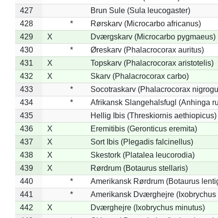
427
Brun Sule (Sula leucogaster)
428
*
Rørskarv (Microcarbo africanus)
429
X
Dværgskarv (Microcarbo pygmaeus)
430
*
Øreskarv (Phalacrocorax auritus)
431
X
Topskarv (Phalacrocorax aristotelis)
432
X
Skarv (Phalacrocorax carbo)
433
*
Socotraskarv (Phalacrocorax nigrogul
434
*
Afrikansk Slangehalsfugl (Anhinga ru
435
Hellig Ibis (Threskiornis aethiopicus)
436
X
Eremitibis (Geronticus eremita)
437
X
Sort Ibis (Plegadis falcinellus)
438
X
Skestork (Platalea leucorodia)
439
X
Rørdrum (Botaurus stellaris)
440
*
Amerikansk Rørdrum (Botaurus lenti
441
*
Amerikansk Dværghejre (Ixobrychus e
442
X
Dværghejre (Ixobrychus minutus)