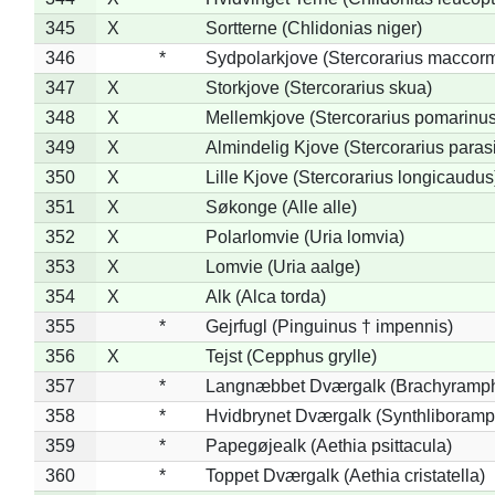
345
X
Sortterne (Chlidonias niger)
346
*
Sydpolarkjove (Stercorarius maccorm
347
X
Storkjove (Stercorarius skua)
348
X
Mellemkjove (Stercorarius pomarinus
349
X
Almindelig Kjove (Stercorarius parasi
350
X
Lille Kjove (Stercorarius longicaudus
351
X
Søkonge (Alle alle)
352
X
Polarlomvie (Uria lomvia)
353
X
Lomvie (Uria aalge)
354
X
Alk (Alca torda)
355
*
Gejrfugl (Pinguinus † impennis)
356
X
Tejst (Cepphus grylle)
357
*
Langnæbbet Dværgalk (Brachyramph
358
*
Hvidbrynet Dværgalk (Synthliboramp
359
*
Papegøjealk (Aethia psittacula)
360
*
Toppet Dværgalk (Aethia cristatella)