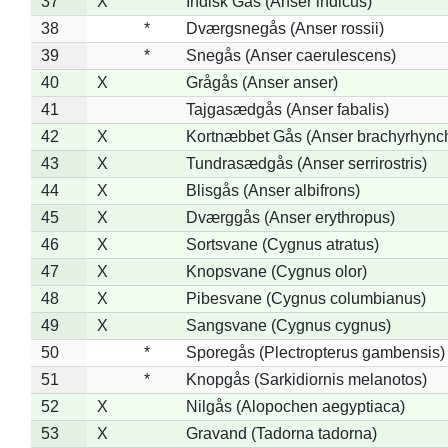
37
X
Indisk Gås (Anser indicus)
38
*
Dværgsnegås (Anser rossii)
39
*
Snegås (Anser caerulescens)
40
X
Grågås (Anser anser)
41
Tajgasædgås (Anser fabalis)
42
X
Kortnæbbet Gås (Anser brachyrhync
43
X
Tundrasædgås (Anser serrirostris)
44
X
Blisgås (Anser albifrons)
45
X
Dværggås (Anser erythropus)
46
X
Sortsvane (Cygnus atratus)
47
X
Knopsvane (Cygnus olor)
48
X
Pibesvane (Cygnus columbianus)
49
X
Sangsvane (Cygnus cygnus)
50
*
Sporegås (Plectropterus gambensis)
51
*
Knopgås (Sarkidiornis melanotos)
52
X
Nilgås (Alopochen aegyptiaca)
53
X
Gravand (Tadorna tadorna)