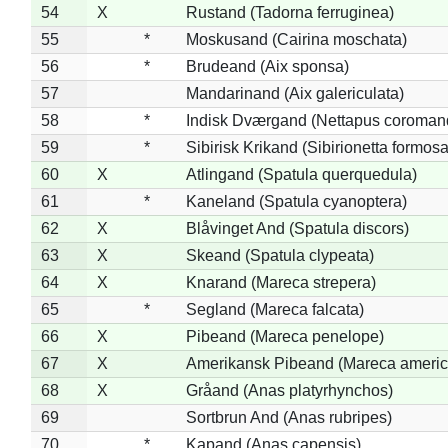
54
X
Rustand (Tadorna ferruginea)
55
*
Moskusand (Cairina moschata)
56
*
Brudeand (Aix sponsa)
57
Mandarinand (Aix galericulata)
58
*
Indisk Dværgand (Nettapus coroman
59
*
Sibirisk Krikand (Sibirionetta formosa
60
X
Atlingand (Spatula querquedula)
61
*
Kaneland (Spatula cyanoptera)
62
X
Blåvinget And (Spatula discors)
63
X
Skeand (Spatula clypeata)
64
X
Knarand (Mareca strepera)
65
*
Segland (Mareca falcata)
66
X
Pibeand (Mareca penelope)
67
X
Amerikansk Pibeand (Mareca americ
68
X
Gråand (Anas platyrhynchos)
69
Sortbrun And (Anas rubripes)
70
*
Kapand (Anas capensis)