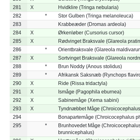
281
X
Hvidklire (Tringa nebularia)
282
*
Stor Gulben (Tringa melanoleuca)
283
Krabbeæder (Dromas ardeola)
284
X
Ørkenløber (Cursorius cursor)
285
X
Rødvinget Braksvale (Glareola pratin
286
*
Orientbraksvale (Glareola maldivaru
287
X
Sortvinget Braksvale (Glareola nord
288
*
Brun Noddy (Anous stolidus)
289
*
Afrikansk Saksnæb (Rynchops flaviro
290
X
Ride (Rissa tridactyla)
291
X
Ismåge (Pagophila eburnea)
292
X
Sabinemåge (Xema sabini)
293
X
Tyndnæbbet Måge (Chroicocephalus
294
Bonapartemåge (Chroicocephalus ph
295
*
Brunhovedet Måge (Chroicocephalu
brunnicephalus)