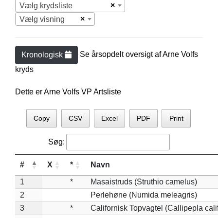
×
Vælg krydsliste
×
Vælg visning
Se årsopdelt oversigt af
Arne Volf
s
Kronologisk
kryds
Dette er Arne Volfs VP Artsliste
Copy
CSV
Excel
PDF
Print
Søg:
#
X
*
Navn
1
*
Masaistruds (Struthio camelus)
2
Perlehøne (Numida meleagris)
3
*
Californisk Topvagtel (Callipepla cali