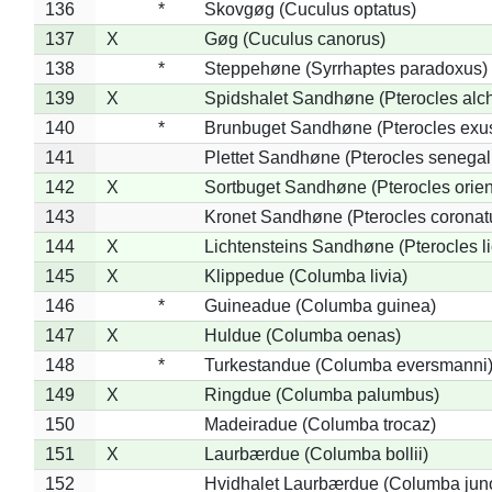
136
*
Skovgøg (Cuculus optatus)
137
X
Gøg (Cuculus canorus)
138
*
Steppehøne (Syrrhaptes paradoxus)
139
X
Spidshalet Sandhøne (Pterocles alch
140
*
Brunbuget Sandhøne (Pterocles exus
141
Plettet Sandhøne (Pterocles senegal
142
X
Sortbuget Sandhøne (Pterocles orient
143
Kronet Sandhøne (Pterocles coronat
144
X
Lichtensteins Sandhøne (Pterocles lic
145
X
Klippedue (Columba livia)
146
*
Guineadue (Columba guinea)
147
X
Huldue (Columba oenas)
148
*
Turkestandue (Columba eversmanni
149
X
Ringdue (Columba palumbus)
150
Madeiradue (Columba trocaz)
151
X
Laurbærdue (Columba bollii)
152
Hvidhalet Laurbærdue (Columba jun