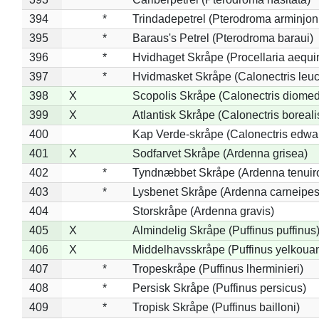
394
*
Trindadepetrel (Pterodroma arminjon
395
*
Baraus's Petrel (Pterodroma baraui)
396
*
Hvidhaget Skråpe (Procellaria aequin
397
*
Hvidmasket Skråpe (Calonectris leu
398
X
Scopolis Skråpe (Calonectris diome
399
X
Atlantisk Skråpe (Calonectris boreali
400
Kap Verde-skråpe (Calonectris edwar
401
X
Sodfarvet Skråpe (Ardenna grisea)
402
*
Tyndnæbbet Skråpe (Ardenna tenuiro
403
*
Lysbenet Skråpe (Ardenna carneipes
404
Storskråpe (Ardenna gravis)
405
X
Almindelig Skråpe (Puffinus puffinus
406
X
Middelhavsskråpe (Puffinus yelkoua
407
*
Tropeskråpe (Puffinus lherminieri)
408
*
Persisk Skråpe (Puffinus persicus)
409
*
Tropisk Skråpe (Puffinus bailloni)