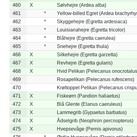
460
X
Sølvhejre (Ardea alba)
461
*
Yellow-billed Egret (Ardea brachyrh
462
*
Skyggehejre (Egretta ardesiaca)
463
*
Louisianahejre (Egretta tricolor)
464
*
Blåhejre (Egretta caerulea)
465
*
Snehejre (Egretta thula)
466
X
Silkehejre (Egretta garzetta)
467
X
Revhejre (Egretta gularis)
468
X
Hvid Pelikan (Pelecanus onocrotalus
469
Rosapelikan (Pelecanus rufescens)
470
Krøltoppet Pelikan (Pelecanus crisp
471
X
Fiskeørn (Pandion haliaetus)
472
X
Blå Glente (Elanus caeruleus)
473
X
Lammegrib (Gypaetus barbatus)
474
X
Ådselgrib (Neophron percnopterus)
475
X
Hvepsevåge (Pernis apivorus)