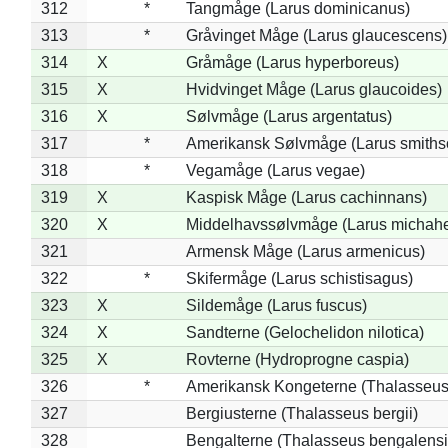
312
*
Tangmåge (Larus dominicanus)
313
*
Gråvinget Måge (Larus glaucescens)
314
X
Gråmåge (Larus hyperboreus)
315
X
Hvidvinget Måge (Larus glaucoides)
316
X
Sølvmåge (Larus argentatus)
317
*
Amerikansk Sølvmåge (Larus smiths
318
*
Vegamåge (Larus vegae)
319
X
Kaspisk Måge (Larus cachinnans)
320
X
Middelhavssølvmåge (Larus michahel
321
Armensk Måge (Larus armenicus)
322
*
Skifermåge (Larus schistisagus)
323
X
Sildemåge (Larus fuscus)
324
X
Sandterne (Gelochelidon nilotica)
325
X
Rovterne (Hydroprogne caspia)
326
*
Amerikansk Kongeterne (Thalasseu
327
Bergiusterne (Thalasseus bergii)
328
Bengalterne (Thalasseus bengalensi