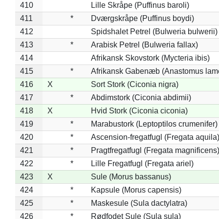
410
Lille Skråpe (Puffinus baroli)
411
*
Dværgskråpe (Puffinus boydi)
412
Spidshalet Petrel (Bulweria bulwerii)
413
*
Arabisk Petrel (Bulweria fallax)
414
Afrikansk Skovstork (Mycteria ibis)
415
*
Afrikansk Gabenæb (Anastomus lame
416
X
Sort Stork (Ciconia nigra)
417
*
Abdimstork (Ciconia abdimii)
418
X
Hvid Stork (Ciconia ciconia)
419
*
Marabustork (Leptoptilos crumenifer)
420
*
Ascension-fregatfugl (Fregata aquila
421
*
Pragtfregatfugl (Fregata magnificens
422
*
Lille Fregatfugl (Fregata ariel)
423
X
Sule (Morus bassanus)
424
*
Kapsule (Morus capensis)
425
*
Maskesule (Sula dactylatra)
426
*
Rødfodet Sule (Sula sula)