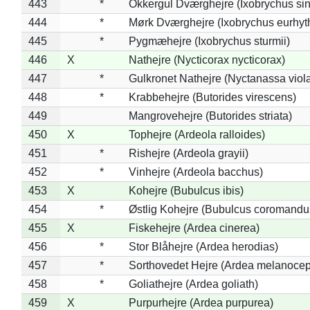
443
*
Okkergul Dværghejre (Ixobrychus sin
444
*
Mørk Dværghejre (Ixobrychus eurhy
445
*
Pygmæhejre (Ixobrychus sturmii)
446
X
Nathejre (Nycticorax nycticorax)
447
*
Gulkronet Nathejre (Nyctanassa viol
448
*
Krabbehejre (Butorides virescens)
449
Mangrovehejre (Butorides striata)
450
X
Tophejre (Ardeola ralloides)
451
*
Rishejre (Ardeola grayii)
452
*
Vinhejre (Ardeola bacchus)
453
X
Kohejre (Bubulcus ibis)
454
*
Østlig Kohejre (Bubulcus coromandu
455
X
Fiskehejre (Ardea cinerea)
456
*
Stor Blåhejre (Ardea herodias)
457
*
Sorthovedet Hejre (Ardea melanocep
458
*
Goliathejre (Ardea goliath)
459
X
Purpurhejre (Ardea purpurea)