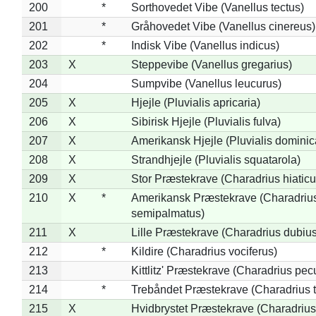
200
*
Sorthovedet Vibe (Vanellus tectus)
201
*
Gråhovedet Vibe (Vanellus cinereus)
202
*
Indisk Vibe (Vanellus indicus)
203
X
Steppevibe (Vanellus gregarius)
204
Sumpvibe (Vanellus leucurus)
205
X
Hjejle (Pluvialis apricaria)
206
X
Sibirisk Hjejle (Pluvialis fulva)
207
X
Amerikansk Hjejle (Pluvialis dominic
208
X
Strandhjejle (Pluvialis squatarola)
209
X
Stor Præstekrave (Charadrius hiaticu
210
X
*
Amerikansk Præstekrave (Charadriu
semipalmatus)
211
X
Lille Præstekrave (Charadrius dubius
212
*
Kildire (Charadrius vociferus)
213
Kittlitz' Præstekrave (Charadrius pec
214
*
Trebåndet Præstekrave (Charadrius tr
215
X
Hvidbrystet Præstekrave (Charadrius