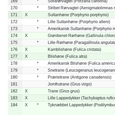
169
*
Sorarørvagtel (Porzana carolina)
170
*
Stribet Rørvagtel (Aenigmatolimnas 
171
X
Sultanhøne (Porphyrio porphyrio)
172
*
Lille Sultanhøne (Porphyrio alleni)
173
*
Amerikansk Sultanhøne (Porphyrio m
174
X
Grønbenet Rørhøne (Gallinula chlor
175
*
Lille Rørhøne (Paragallinula angulat
176
X
Kamblishøne (Fulica cristata)
177
X
Blishøne (Fulica atra)
178
*
Amerikansk Blishøne (Fulica americ
179
*
Snetrane (Leucogeranus leucogeran
180
*
Prærietrane (Antigone canadensis)
181
Jomfrutrane (Grus virgo)
182
X
Trane (Grus grus)
183
X
Lille Lappedykker (Tachybaptus rufico
184
X
*
Tyknæbbet Lappedykker (Podilymbu