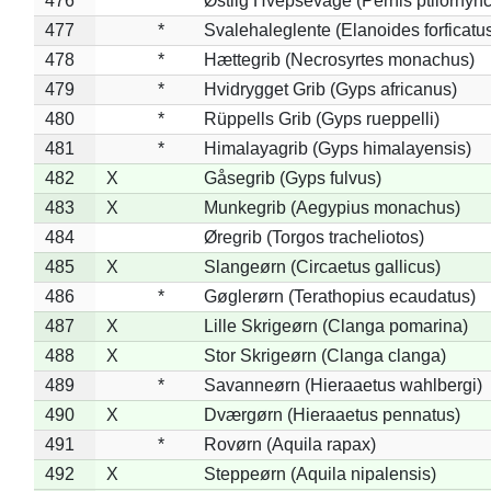
476
*
Østlig Hvepsevåge (Pernis ptilorhyn
477
*
Svalehaleglente (Elanoides forficatu
478
*
Hættegrib (Necrosyrtes monachus)
479
*
Hvidrygget Grib (Gyps africanus)
480
*
Rüppells Grib (Gyps rueppelli)
481
*
Himalayagrib (Gyps himalayensis)
482
X
Gåsegrib (Gyps fulvus)
483
X
Munkegrib (Aegypius monachus)
484
Øregrib (Torgos tracheliotos)
485
X
Slangeørn (Circaetus gallicus)
486
*
Gøglerørn (Terathopius ecaudatus)
487
X
Lille Skrigeørn (Clanga pomarina)
488
X
Stor Skrigeørn (Clanga clanga)
489
*
Savanneørn (Hieraaetus wahlbergi)
490
X
Dværgørn (Hieraaetus pennatus)
491
*
Rovørn (Aquila rapax)
492
X
Steppeørn (Aquila nipalensis)