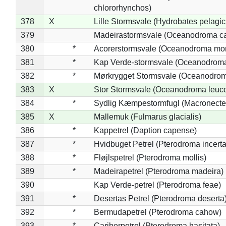
chlororhynchos)
378
X
Lille Stormsvale (Hydrobates pelagic
379
Madeirastormsvale (Oceanodroma ca
380
*
Acorerstormsvale (Oceanodroma mon
381
*
Kap Verde-stormsvale (Oceanodroma
382
*
Mørkrygget Stormsvale (Oceanodrom
383
X
Stor Stormsvale (Oceanodroma leuc
384
*
Sydlig Kæmpestormfugl (Macronecte
385
X
Mallemuk (Fulmarus glacialis)
386
*
Kappetrel (Daption capense)
387
*
Hvidbuget Petrel (Pterodroma incerta
388
*
Fløjlspetrel (Pterodroma mollis)
389
*
Madeirapetrel (Pterodroma madeira)
390
Kap Verde-petrel (Pterodroma feae)
391
*
Desertas Petrel (Pterodroma deserta
392
*
Bermudapetrel (Pterodroma cahow)
393
*
Cariberpetrel (Pterodroma hasitata)