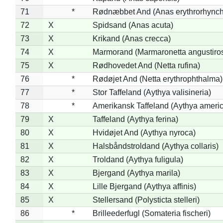
71
*
Rødnæbbet And (Anas erythrorhynch
72
X
Spidsand (Anas acuta)
73
X
Krikand (Anas crecca)
74
X
Marmorand (Marmaronetta angustirost
75
X
Rødhovedet And (Netta rufina)
76
*
Rødøjet And (Netta erythrophthalma)
77
*
Stor Taffeland (Aythya valisineria)
78
*
Amerikansk Taffeland (Aythya ameri
79
X
Taffeland (Aythya ferina)
80
X
Hvidøjet And (Aythya nyroca)
81
X
Halsbåndstroldand (Aythya collaris)
82
X
Troldand (Aythya fuligula)
83
X
Bjergand (Aythya marila)
84
X
Lille Bjergand (Aythya affinis)
85
X
Stellersand (Polysticta stelleri)
86
*
Brilleederfugl (Somateria fischeri)