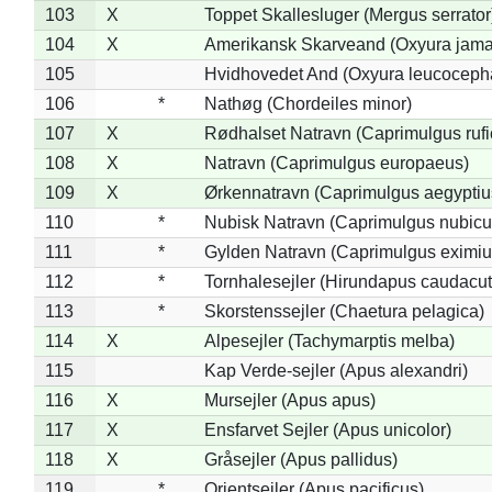
103
X
Toppet Skallesluger (Mergus serrator
104
X
Amerikansk Skarveand (Oxyura jama
105
Hvidhovedet And (Oxyura leucoceph
106
*
Nathøg (Chordeiles minor)
107
X
Rødhalset Natravn (Caprimulgus rufic
108
X
Natravn (Caprimulgus europaeus)
109
X
Ørkennatravn (Caprimulgus aegyptiu
110
*
Nubisk Natravn (Caprimulgus nubicu
111
*
Gylden Natravn (Caprimulgus eximiu
112
*
Tornhalesejler (Hirundapus caudacut
113
*
Skorstenssejler (Chaetura pelagica)
114
X
Alpesejler (Tachymarptis melba)
115
Kap Verde-sejler (Apus alexandri)
116
X
Mursejler (Apus apus)
117
X
Ensfarvet Sejler (Apus unicolor)
118
X
Gråsejler (Apus pallidus)
119
*
Orientsejler (Apus pacificus)