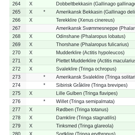
264
X
Dobbeltbekkasin (Gallinago gallinag
265
X
*
Amerikansk Bekkasin (Gallinago deli
266
X
Terekklire (Xenus cinereus)
267
Amerikansk Svømmesneppe (Phalarop
268
X
Odinshane (Phalaropus lobatus)
269
X
Thorshane (Phalaropus fulicarius)
270
X
Mudderklire (Actitis hypoleucos)
271
X
Plettet Mudderklire (Actitis maculariu
272
X
Svaleklire (Tringa ochropus)
273
*
Amerikansk Svaleklire (Tringa solitar
274
*
Sibirisk Gråklire (Tringa brevipes)
275
X
Lille Gulben (Tringa flavipes)
276
*
Willet (Tringa semipalmata)
277
X
Rødben (Tringa totanus)
278
X
Damklire (Tringa stagnatilis)
279
X
Tinksmed (Tringa glareola)
280
X
Sortklire (Tringa erythropus)