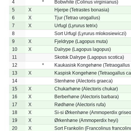
4
*
Bobwhite (Colinus virginianus)
5
X
Hjerpe (Tetrastes bonasia)
6
X
Tjur (Tetrao urogallus)
7
X
Urfugl (Lyrurus tetrix)
8
Sort Urfugl (Lyrurus mlokosiewiczi)
9
X
Fjeldrype (Lagopus muta)
10
X
Dalrype (Lagopus lagopus)
11
Skotsk Dalrype (Lagopus scotica)
12
*
Kaukasisk Kongehøne (Tetraogallus 
13
X
Kaspisk Kongehøne (Tetraogallus ca
14
Stenhøne (Alectoris graeca)
15
X
Chukarhøne (Alectoris chukar)
16
X
Berberhøne (Alectoris barbara)
17
X
Rødhøne (Alectoris rufa)
18
X
Si-si Ørkenhøne (Ammoperdix griseo
19
X
Ørkenhøne (Ammoperdix heyi)
20
X
Sort Frankolin (Francolinus francolin