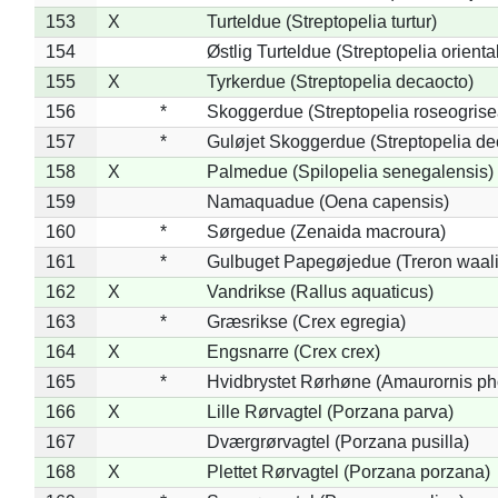
153
X
Turteldue (Streptopelia turtur)
154
Østlig Turteldue (Streptopelia oriental
155
X
Tyrkerdue (Streptopelia decaocto)
156
*
Skoggerdue (Streptopelia roseogrise
157
*
Guløjet Skoggerdue (Streptopelia de
158
X
Palmedue (Spilopelia senegalensis)
159
Namaquadue (Oena capensis)
160
*
Sørgedue (Zenaida macroura)
161
*
Gulbuget Papegøjedue (Treron waali
162
X
Vandrikse (Rallus aquaticus)
163
*
Græsrikse (Crex egregia)
164
X
Engsnarre (Crex crex)
165
*
Hvidbrystet Rørhøne (Amaurornis ph
166
X
Lille Rørvagtel (Porzana parva)
167
Dværgrørvagtel (Porzana pusilla)
168
X
Plettet Rørvagtel (Porzana porzana)