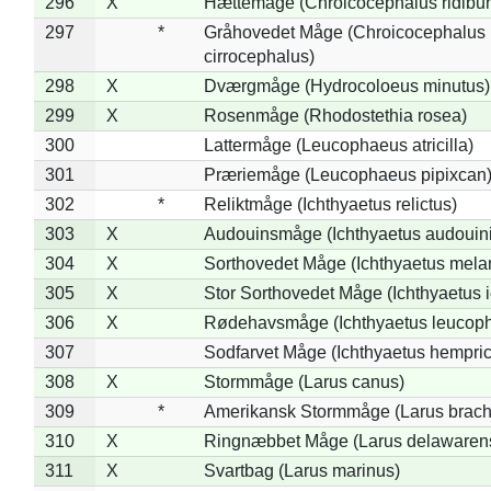
296
X
Hættemåge (Chroicocephalus ridibu
297
*
Gråhovedet Måge (Chroicocephalus
cirrocephalus)
298
X
Dværgmåge (Hydrocoloeus minutus)
299
X
Rosenmåge (Rhodostethia rosea)
300
Lattermåge (Leucophaeus atricilla)
301
Præriemåge (Leucophaeus pipixcan
302
*
Reliktmåge (Ichthyaetus relictus)
303
X
Audouinsmåge (Ichthyaetus audouini
304
X
Sorthovedet Måge (Ichthyaetus mela
305
X
Stor Sorthovedet Måge (Ichthyaetus 
306
X
Rødehavsmåge (Ichthyaetus leucop
307
Sodfarvet Måge (Ichthyaetus hempric
308
X
Stormmåge (Larus canus)
309
*
Amerikansk Stormmåge (Larus brach
310
X
Ringnæbbet Måge (Larus delawarens
311
X
Svartbag (Larus marinus)