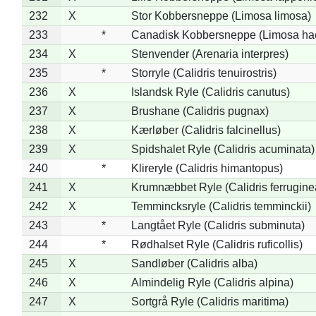
232
X
Stor Kobbersneppe (Limosa limosa)
233
*
Canadisk Kobbersneppe (Limosa ha
234
X
Stenvender (Arenaria interpres)
235
*
Storryle (Calidris tenuirostris)
236
X
Islandsk Ryle (Calidris canutus)
237
X
Brushane (Calidris pugnax)
238
X
Kærløber (Calidris falcinellus)
239
X
Spidshalet Ryle (Calidris acuminata)
240
*
Klireryle (Calidris himantopus)
241
X
Krumnæbbet Ryle (Calidris ferrugine
242
X
Temmincksryle (Calidris temminckii)
243
*
Langtået Ryle (Calidris subminuta)
244
*
Rødhalset Ryle (Calidris ruficollis)
245
X
Sandløber (Calidris alba)
246
X
Almindelig Ryle (Calidris alpina)
247
X
Sortgrå Ryle (Calidris maritima)