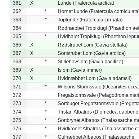
361
X
Lunde (Fratercula arctica)
362
*
Hornet Lunde (Fratercula corniculata
363
*
Toplunde (Fratercula cirrhata)
364
Rødnæbbet Tropikfugl (Phaethon ae
365
*
Hvidhalet Tropikfugl (Phaethon leptu
366
X
Rødstrubet Lom (Gavia stellata)
367
X
Sortstrubet Lom (Gavia arctica)
368
*
Stillehavslom (Gavia pacifica)
369
X
Islom (Gavia immer)
370
X
Hvidnæbbet Lom (Gavia adamsii)
371
*
Wilsons Stormsvale (Oceanites ocea
372
Fregatstormsvale (Pelagodroma mar
373
*
Sortbuget Fregatstormsvale (Fregetta
374
*
Tristan Albatros (Diomedea dabbene
375
*
Sortbrynet Albatros (Thalassarche m
376
*
Hvidkronet Albatros (Thalassarche c
377
*
Gulnæbbet Albatros (Thalassarche