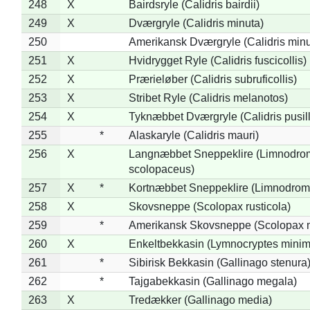
248
X
Bairdsryle (Calidris bairdii)
249
X
Dværgryle (Calidris minuta)
250
Amerikansk Dværgryle (Calidris minut
251
X
Hvidrygget Ryle (Calidris fuscicollis)
252
X
Prærieløber (Calidris subruficollis)
253
X
Stribet Ryle (Calidris melanotos)
254
X
Tyknæbbet Dværgryle (Calidris pusil
255
*
Alaskaryle (Calidris mauri)
256
X
Langnæbbet Sneppeklire (Limnodro
scolopaceus)
257
X
*
Kortnæbbet Sneppeklire (Limnodrom
258
X
Skovsneppe (Scolopax rusticola)
259
*
Amerikansk Skovsneppe (Scolopax m
260
X
Enkeltbekkasin (Lymnocryptes minim
261
*
Sibirisk Bekkasin (Gallinago stenura
262
*
Tajgabekkasin (Gallinago megala)
263
X
Tredækker (Gallinago media)