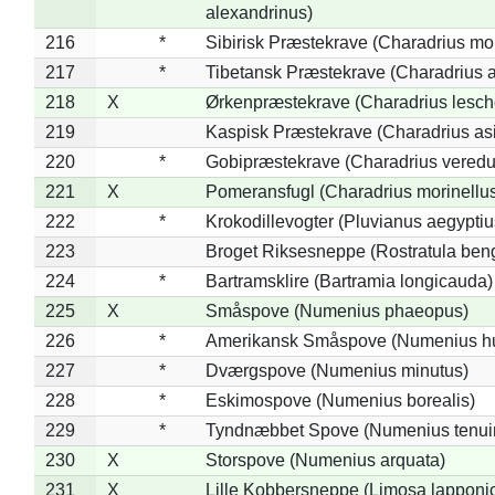
alexandrinus)
216
*
Sibirisk Præstekrave (Charadrius mo
217
*
Tibetansk Præstekrave (Charadrius at
218
X
Ørkenpræstekrave (Charadrius lesche
219
Kaspisk Præstekrave (Charadrius asi
220
*
Gobipræstekrave (Charadrius veredu
221
X
Pomeransfugl (Charadrius morinellu
222
*
Krokodillevogter (Pluvianus aegyptiu
223
Broget Riksesneppe (Rostratula ben
224
*
Bartramsklire (Bartramia longicauda)
225
X
Småspove (Numenius phaeopus)
226
*
Amerikansk Småspove (Numenius h
227
*
Dværgspove (Numenius minutus)
228
*
Eskimospove (Numenius borealis)
229
*
Tyndnæbbet Spove (Numenius tenuiro
230
X
Storspove (Numenius arquata)
231
X
Lille Kobbersneppe (Limosa lapponi