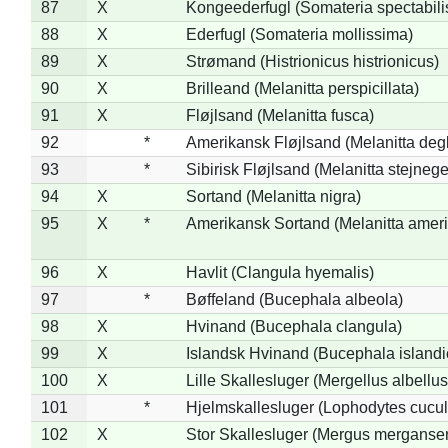
87
X
Kongeederfugl (Somateria spectabili
88
X
Ederfugl (Somateria mollissima)
89
X
Strømand (Histrionicus histrionicus)
90
X
Brilleand (Melanitta perspicillata)
91
X
Fløjlsand (Melanitta fusca)
92
*
Amerikansk Fløjlsand (Melanitta deg
93
*
Sibirisk Fløjlsand (Melanitta stejnege
94
X
Sortand (Melanitta nigra)
95
X
*
Amerikansk Sortand (Melanitta amer
96
X
Havlit (Clangula hyemalis)
97
*
Bøffeland (Bucephala albeola)
98
X
Hvinand (Bucephala clangula)
99
X
Islandsk Hvinand (Bucephala islandi
100
X
Lille Skallesluger (Mergellus albellus
101
*
Hjelmskallesluger (Lophodytes cucul
102
X
Stor Skallesluger (Mergus merganser