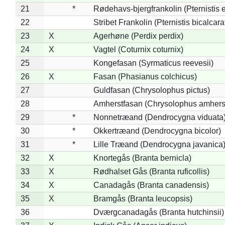
21
*
Rødehavs-bjergfrankolin (Pternistis e
22
Stribet Frankolin (Pternistis bicalcara
23
X
Agerhøne (Perdix perdix)
24
X
Vagtel (Coturnix coturnix)
25
Kongefasan (Syrmaticus reevesii)
26
X
Fasan (Phasianus colchicus)
27
Guldfasan (Chrysolophus pictus)
28
Amherstfasan (Chrysolophus amhers
29
*
Nonnetræand (Dendrocygna viduata
30
*
Okkertræand (Dendrocygna bicolor)
31
*
Lille Træand (Dendrocygna javanica
32
X
Knortegås (Branta bernicla)
33
X
Rødhalset Gås (Branta ruficollis)
34
X
Canadagås (Branta canadensis)
35
X
Bramgås (Branta leucopsis)
36
Dværgcanadagås (Branta hutchinsii)