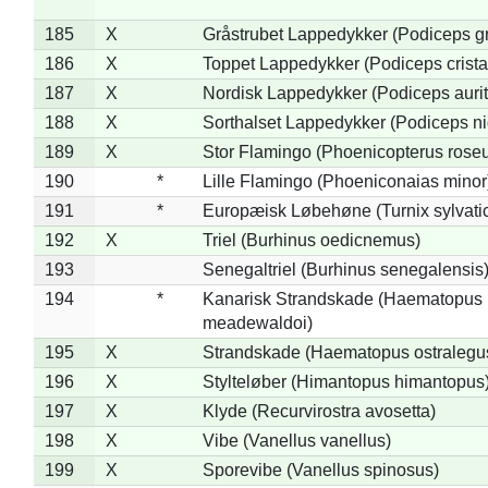
185
X
Gråstrubet Lappedykker (Podiceps g
186
X
Toppet Lappedykker (Podiceps crista
187
X
Nordisk Lappedykker (Podiceps aurit
188
X
Sorthalset Lappedykker (Podiceps nig
189
X
Stor Flamingo (Phoenicopterus rose
190
*
Lille Flamingo (Phoeniconaias minor
191
*
Europæisk Løbehøne (Turnix sylvati
192
X
Triel (Burhinus oedicnemus)
193
Senegaltriel (Burhinus senegalensis
194
*
Kanarisk Strandskade (Haematopus
meadewaldoi)
195
X
Strandskade (Haematopus ostralegu
196
X
Stylteløber (Himantopus himantopus
197
X
Klyde (Recurvirostra avosetta)
198
X
Vibe (Vanellus vanellus)
199
X
Sporevibe (Vanellus spinosus)