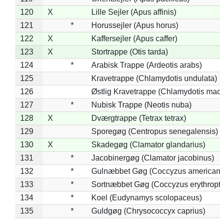
120
X
Lille Sejler (Apus affinis)
121
*
Horussejler (Apus horus)
122
X
Kaffersejler (Apus caffer)
123
X
Stortrappe (Otis tarda)
124
*
Arabisk Trappe (Ardeotis arabs)
125
Kravetrappe (Chlamydotis undulata)
126
Østlig Kravetrappe (Chlamydotis mac
127
*
Nubisk Trappe (Neotis nuba)
128
X
Dværgtrappe (Tetrax tetrax)
129
Sporegøg (Centropus senegalensis)
130
X
Skadegøg (Clamator glandarius)
131
*
Jacobinergøg (Clamator jacobinus)
132
*
Gulnæbbet Gøg (Coccyzus american
133
*
Sortnæbbet Gøg (Coccyzus erythrop
134
*
Koel (Eudynamys scolopaceus)
135
*
Guldgøg (Chrysococcyx caprius)