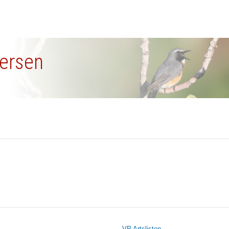
tersen
VP Artslisten