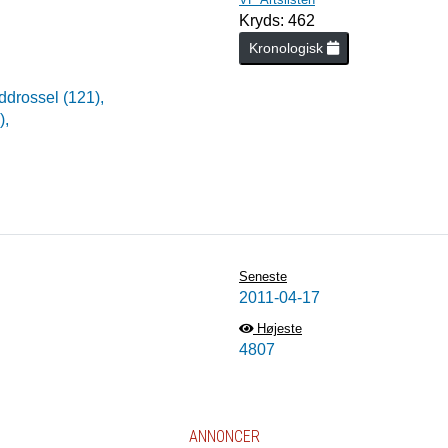
Kryds: 462
Kronologisk
ddrossel (121),
),
Seneste
2011-04-17
Højeste
4807
ANNONCER