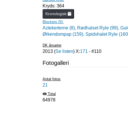
Kryds: 364
Kronologisk
Blockers (
5
):
Aztekerterne (8),
Rødhalset Ryle (99),
Gul
Ørkendompap (159),
Spidshalet Ryle (160
DK årsarter
2013
(
Se listen
) X:
171
- #
110
Fotogalleri
Antal fotos
21
Total
64978