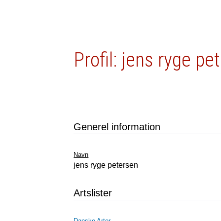
Profil: jens ryge pe
Generel information
Navn
jens ryge petersen
Artslister
Danske Arter