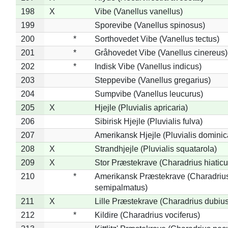
198
X
Vibe (Vanellus vanellus)
199
Sporevibe (Vanellus spinosus)
200
*
Sorthovedet Vibe (Vanellus tectus)
201
*
Gråhovedet Vibe (Vanellus cinereus)
202
*
Indisk Vibe (Vanellus indicus)
203
Steppevibe (Vanellus gregarius)
204
Sumpvibe (Vanellus leucurus)
205
X
Hjejle (Pluvialis apricaria)
206
Sibirisk Hjejle (Pluvialis fulva)
207
Amerikansk Hjejle (Pluvialis dominic
208
X
Strandhjejle (Pluvialis squatarola)
209
X
Stor Præstekrave (Charadrius hiaticu
210
*
Amerikansk Præstekrave (Charadriu
semipalmatus)
211
X
Lille Præstekrave (Charadrius dubius
212
*
Kildire (Charadrius vociferus)