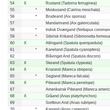
54
X
Rustand (Tadorna ferruginea)
55
*
Moskusand (Cairina moschata)
56
*
Brudeand (Aix sponsa)
57
Mandarinand (Aix galericulata)
58
*
Indisk Dværgand (Nettapus coroman
59
*
Sibirisk Krikand (Sibirionetta formosa
60
X
Atlingand (Spatula querquedula)
61
*
Kaneland (Spatula cyanoptera)
62
Blåvinget And (Spatula discors)
63
X
Skeand (Spatula clypeata)
64
X
Knarand (Mareca strepera)
65
*
Segland (Mareca falcata)
66
X
Pibeand (Mareca penelope)
67
Amerikansk Pibeand (Mareca americ
68
X
Gråand (Anas platyrhynchos)
69
Sortbrun And (Anas rubripes)
70
*
Kapand (Anas capensis)