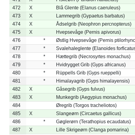
472
X
Blå Glente (Elanus caeruleus)
473
X
Lammegrib (Gypaetus barbatus)
474
X
Ådselgrib (Neophron percnopterus)
475
X
Hvepsevåge (Pernis apivorus)
476
*
Østlig Hvepsevåge (Pernis ptilorhyn
477
*
Svalehaleglente (Elanoides forficatu
478
*
Hættegrib (Necrosyrtes monachus)
479
*
Hvidrygget Grib (Gyps africanus)
480
*
Rüppells Grib (Gyps rueppelli)
481
*
Himalayagrib (Gyps himalayensis)
482
X
Gåsegrib (Gyps fulvus)
483
X
Munkegrib (Aegypius monachus)
484
Øregrib (Torgos tracheliotos)
485
X
Slangeørn (Circaetus gallicus)
486
*
Gøglerørn (Terathopius ecaudatus)
487
X
Lille Skrigeørn (Clanga pomarina)