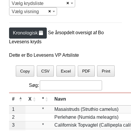
×
Vælg krydsliste
×
Vælg visning
Se årsopdelt oversigt af
Bo
Kronologisk
Levesen
s kryds
Dette er Bo Levesens VP Artsliste
Copy
CSV
Excel
PDF
Print
Søg:
#
X
*
Navn
1
*
Masaistruds (Struthio camelus)
2
Perlehøne (Numida meleagris)
3
*
Californisk Topvagtel (Callipepla cali