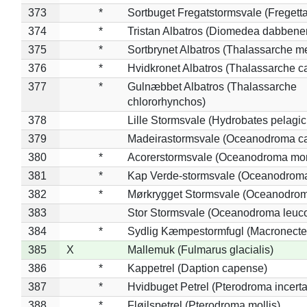
373
*
Sortbuget Fregatstormsvale (Fregetta
374
*
Tristan Albatros (Diomedea dabbene
375
*
Sortbrynet Albatros (Thalassarche m
376
*
Hvidkronet Albatros (Thalassarche c
377
*
Gulnæbbet Albatros (Thalassarche
chlororhynchos)
378
Lille Stormsvale (Hydrobates pelagic
379
Madeirastormsvale (Oceanodroma ca
380
*
Acorerstormsvale (Oceanodroma mon
381
*
Kap Verde-stormsvale (Oceanodroma
382
*
Mørkrygget Stormsvale (Oceanodrom
383
Stor Stormsvale (Oceanodroma leuc
384
*
Sydlig Kæmpestormfugl (Macronecte
385
X
Mallemuk (Fulmarus glacialis)
386
*
Kappetrel (Daption capense)
387
*
Hvidbuget Petrel (Pterodroma incerta
388
*
Fløjlspetrel (Pterodroma mollis)