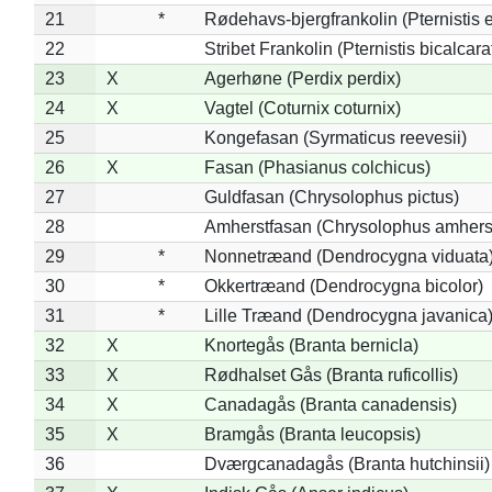
21
*
Rødehavs-bjergfrankolin (Pternistis e
22
Stribet Frankolin (Pternistis bicalcara
23
X
Agerhøne (Perdix perdix)
24
X
Vagtel (Coturnix coturnix)
25
Kongefasan (Syrmaticus reevesii)
26
X
Fasan (Phasianus colchicus)
27
Guldfasan (Chrysolophus pictus)
28
Amherstfasan (Chrysolophus amhers
29
*
Nonnetræand (Dendrocygna viduata
30
*
Okkertræand (Dendrocygna bicolor)
31
*
Lille Træand (Dendrocygna javanica
32
X
Knortegås (Branta bernicla)
33
X
Rødhalset Gås (Branta ruficollis)
34
X
Canadagås (Branta canadensis)
35
X
Bramgås (Branta leucopsis)
36
Dværgcanadagås (Branta hutchinsii)