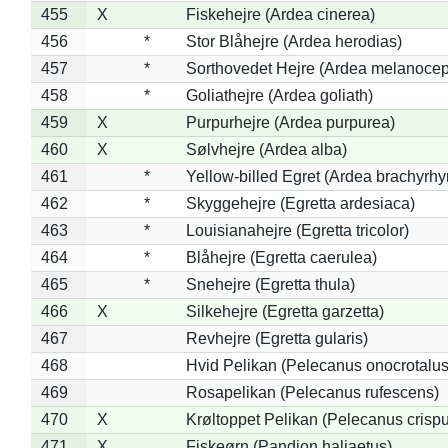
455
X
Fiskehejre (Ardea cinerea)
456
*
Stor Blåhejre (Ardea herodias)
457
*
Sorthovedet Hejre (Ardea melanocep
458
*
Goliathejre (Ardea goliath)
459
X
Purpurhejre (Ardea purpurea)
460
X
Sølvhejre (Ardea alba)
461
*
Yellow-billed Egret (Ardea brachyrh
462
*
Skyggehejre (Egretta ardesiaca)
463
*
Louisianahejre (Egretta tricolor)
464
*
Blåhejre (Egretta caerulea)
465
*
Snehejre (Egretta thula)
466
X
Silkehejre (Egretta garzetta)
467
Revhejre (Egretta gularis)
468
Hvid Pelikan (Pelecanus onocrotalus
469
Rosapelikan (Pelecanus rufescens)
470
X
Krøltoppet Pelikan (Pelecanus crisp
471
X
Fiskeørn (Pandion haliaetus)