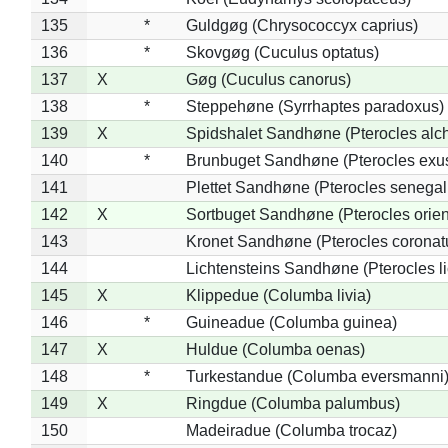
135
*
Guldgøg (Chrysococcyx caprius)
136
*
Skovgøg (Cuculus optatus)
137
X
Gøg (Cuculus canorus)
138
*
Steppehøne (Syrrhaptes paradoxus)
139
X
Spidshalet Sandhøne (Pterocles alch
140
*
Brunbuget Sandhøne (Pterocles exus
141
Plettet Sandhøne (Pterocles senegal
142
X
Sortbuget Sandhøne (Pterocles orient
143
Kronet Sandhøne (Pterocles coronat
144
Lichtensteins Sandhøne (Pterocles lic
145
X
Klippedue (Columba livia)
146
*
Guineadue (Columba guinea)
147
X
Huldue (Columba oenas)
148
*
Turkestandue (Columba eversmanni
149
X
Ringdue (Columba palumbus)
150
Madeiradue (Columba trocaz)