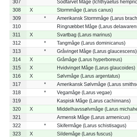
307
Sodfarvet Måge (Ichthyaetus hempric
308
X
Stormmåge (Larus canus)
309
*
Amerikansk Stormmåge (Larus brach
310
Ringnæbbet Måge (Larus delawarens
311
X
Svartbag (Larus marinus)
312
*
Tangmåge (Larus dominicanus)
313
*
Gråvinget Måge (Larus glaucescens)
314
X
Gråmåge (Larus hyperboreus)
315
X
Hvidvinget Måge (Larus glaucoides)
316
X
Sølvmåge (Larus argentatus)
317
*
Amerikansk Sølvmåge (Larus smiths
318
*
Vegamåge (Larus vegae)
319
Kaspisk Måge (Larus cachinnans)
320
X
Middelhavssølvmåge (Larus michahel
321
Armensk Måge (Larus armenicus)
322
*
Skifermåge (Larus schistisagus)
323
X
Sildemåge (Larus fuscus)