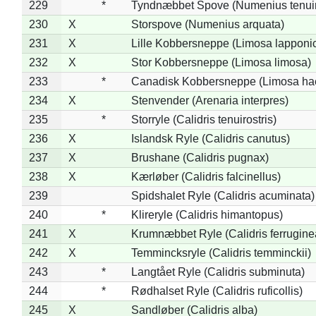
229
*
Tyndnæbbet Spove (Numenius tenuiro
230
X
Storspove (Numenius arquata)
231
X
Lille Kobbersneppe (Limosa lapponi
232
X
Stor Kobbersneppe (Limosa limosa)
233
*
Canadisk Kobbersneppe (Limosa ha
234
X
Stenvender (Arenaria interpres)
235
*
Storryle (Calidris tenuirostris)
236
X
Islandsk Ryle (Calidris canutus)
237
X
Brushane (Calidris pugnax)
238
X
Kærløber (Calidris falcinellus)
239
Spidshalet Ryle (Calidris acuminata)
240
*
Klireryle (Calidris himantopus)
241
X
Krumnæbbet Ryle (Calidris ferrugine
242
X
Temmincksryle (Calidris temminckii)
243
*
Langtået Ryle (Calidris subminuta)
244
*
Rødhalset Ryle (Calidris ruficollis)
245
X
Sandløber (Calidris alba)