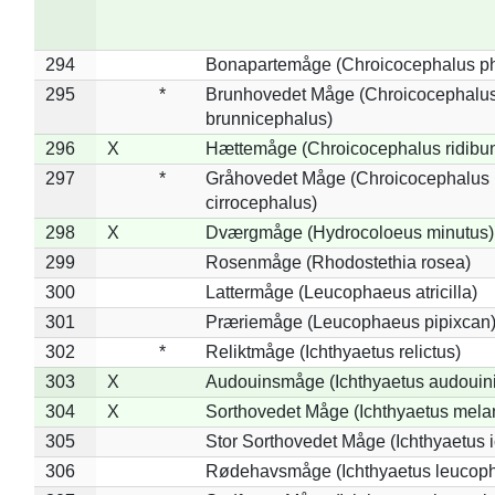
294
Bonapartemåge (Chroicocephalus ph
295
*
Brunhovedet Måge (Chroicocephalu
brunnicephalus)
296
X
Hættemåge (Chroicocephalus ridibu
297
*
Gråhovedet Måge (Chroicocephalus
cirrocephalus)
298
X
Dværgmåge (Hydrocoloeus minutus)
299
Rosenmåge (Rhodostethia rosea)
300
Lattermåge (Leucophaeus atricilla)
301
Præriemåge (Leucophaeus pipixcan
302
*
Reliktmåge (Ichthyaetus relictus)
303
X
Audouinsmåge (Ichthyaetus audouini
304
X
Sorthovedet Måge (Ichthyaetus mela
305
Stor Sorthovedet Måge (Ichthyaetus 
306
Rødehavsmåge (Ichthyaetus leucop