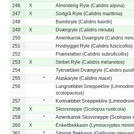
246
X
Almindelig Ryle (Calidris alpina)
247
X
Sortgrå Ryle (Calidris maritima)
248
Bairdsryle (Calidris bairdii)
249
X
Dværgryle (Calidris minuta)
250
Amerikansk Dværgryle (Calidris minut
251
Hvidrygget Ryle (Calidris fuscicollis)
252
Prærieløber (Calidris subruficollis)
253
X
Stribet Ryle (Calidris melanotos)
254
Tyknæbbet Dværgryle (Calidris pusil
255
*
Alaskaryle (Calidris mauri)
256
Langnæbbet Sneppeklire (Limnodro
scolopaceus)
257
*
Kortnæbbet Sneppeklire (Limnodrom
258
X
Skovsneppe (Scolopax rusticola)
259
*
Amerikansk Skovsneppe (Scolopax m
260
X
Enkeltbekkasin (Lymnocryptes minim
261
*
Sibirisk Bekkasin (Gallinago stenura