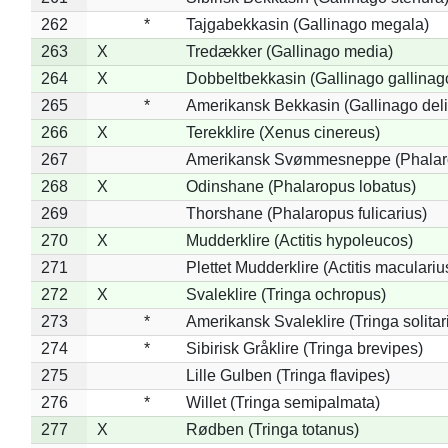
262
*
Tajgabekkasin (Gallinago megala)
263
X
Tredækker (Gallinago media)
264
X
Dobbeltbekkasin (Gallinago gallinag
265
*
Amerikansk Bekkasin (Gallinago deli
266
X
Terekklire (Xenus cinereus)
267
Amerikansk Svømmesneppe (Phalarop
268
X
Odinshane (Phalaropus lobatus)
269
Thorshane (Phalaropus fulicarius)
270
X
Mudderklire (Actitis hypoleucos)
271
Plettet Mudderklire (Actitis maculariu
272
X
Svaleklire (Tringa ochropus)
273
*
Amerikansk Svaleklire (Tringa solitar
274
*
Sibirisk Gråklire (Tringa brevipes)
275
Lille Gulben (Tringa flavipes)
276
*
Willet (Tringa semipalmata)
277
X
Rødben (Tringa totanus)