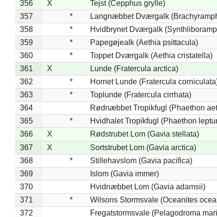
356
X
Tejst (Cepphus grylle)
357
*
Langnæbbet Dværgalk (Brachyramph
358
*
Hvidbrynet Dværgalk (Synthliboramp
359
*
Papegøjealk (Aethia psittacula)
360
*
Toppet Dværgalk (Aethia cristatella)
361
X
Lunde (Fratercula arctica)
362
*
Hornet Lunde (Fratercula corniculata
363
*
Toplunde (Fratercula cirrhata)
364
Rødnæbbet Tropikfugl (Phaethon ae
365
*
Hvidhalet Tropikfugl (Phaethon leptu
366
X
Rødstrubet Lom (Gavia stellata)
367
X
Sortstrubet Lom (Gavia arctica)
368
*
Stillehavslom (Gavia pacifica)
369
Islom (Gavia immer)
370
Hvidnæbbet Lom (Gavia adamsii)
371
*
Wilsons Stormsvale (Oceanites ocea
372
Fregatstormsvale (Pelagodroma mar