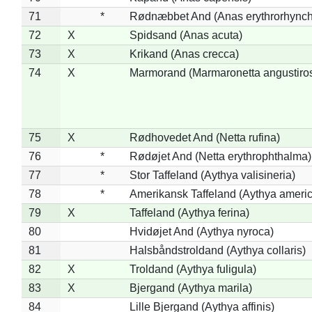
71
*
Rødnæbbet And (Anas erythrorhynch
72
X
Spidsand (Anas acuta)
73
X
Krikand (Anas crecca)
74
X
Marmorand (Marmaronetta angustirost
75
X
Rødhovedet And (Netta rufina)
76
*
Rødøjet And (Netta erythrophthalma)
77
*
Stor Taffeland (Aythya valisineria)
78
*
Amerikansk Taffeland (Aythya ameri
79
X
Taffeland (Aythya ferina)
80
Hvidøjet And (Aythya nyroca)
81
Halsbåndstroldand (Aythya collaris)
82
X
Troldand (Aythya fuligula)
83
X
Bjergand (Aythya marila)
84
Lille Bjergand (Aythya affinis)