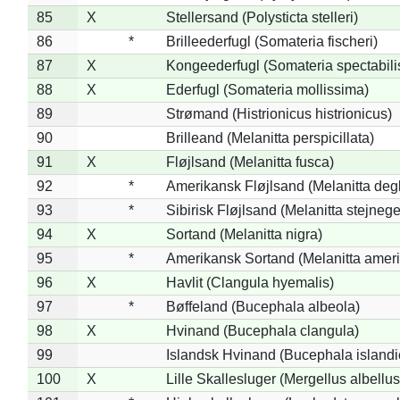
85
X
Stellersand (Polysticta stelleri)
86
*
Brilleederfugl (Somateria fischeri)
87
X
Kongeederfugl (Somateria spectabili
88
X
Ederfugl (Somateria mollissima)
89
Strømand (Histrionicus histrionicus)
90
Brilleand (Melanitta perspicillata)
91
X
Fløjlsand (Melanitta fusca)
92
*
Amerikansk Fløjlsand (Melanitta deg
93
*
Sibirisk Fløjlsand (Melanitta stejnege
94
X
Sortand (Melanitta nigra)
95
*
Amerikansk Sortand (Melanitta amer
96
X
Havlit (Clangula hyemalis)
97
*
Bøffeland (Bucephala albeola)
98
X
Hvinand (Bucephala clangula)
99
Islandsk Hvinand (Bucephala islandi
100
X
Lille Skallesluger (Mergellus albellus