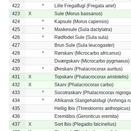
422
*
Lille Fregatfugl (Fregata ariel)
423
X
Sule (Morus bassanus)
424
*
Kapsule (Morus capensis)
425
*
Maskesule (Sula dactylatra)
426
*
Rødfodet Sule (Sula sula)
427
Brun Sule (Sula leucogaster)
428
*
Rørskarv (Microcarbo africanus)
429
Dværgskarv (Microcarbo pygmaeus)
430
*
Øreskarv (Phalacrocorax auritus)
431
X
Topskarv (Phalacrocorax aristotelis)
432
X
Skarv (Phalacrocorax carbo)
433
*
Socotraskarv (Phalacrocorax nigrogul
434
*
Afrikansk Slangehalsfugl (Anhinga ru
435
Hellig Ibis (Threskiornis aethiopicus)
436
Eremitibis (Geronticus eremita)
437
X
Sort Ibis (Plegadis falcinellus)