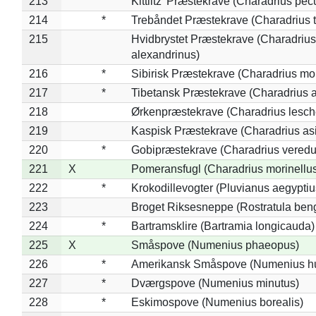
213
Kittlitz' Præstekrave (Charadrius pec
214
*
Trebåndet Præstekrave (Charadrius tr
215
Hvidbrystet Præstekrave (Charadrius
alexandrinus)
216
*
Sibirisk Præstekrave (Charadrius mo
217
*
Tibetansk Præstekrave (Charadrius at
218
Ørkenpræstekrave (Charadrius lesche
219
Kaspisk Præstekrave (Charadrius asi
220
*
Gobipræstekrave (Charadrius veredu
221
X
Pomeransfugl (Charadrius morinellu
222
*
Krokodillevogter (Pluvianus aegyptiu
223
Broget Riksesneppe (Rostratula ben
224
*
Bartramsklire (Bartramia longicauda)
225
X
Småspove (Numenius phaeopus)
226
*
Amerikansk Småspove (Numenius h
227
*
Dværgspove (Numenius minutus)
228
*
Eskimospove (Numenius borealis)