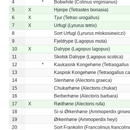
4
*
Bobwhite (Colinus virginianus)
5
X
Hjerpe (Tetrastes bonasia)
6
X
Tjur (Tetrao urogallus)
7
X
Urfugl (Lyrurus tetrix)
8
Sort Urfugl (Lyrurus mlokosiewiczi)
9
Fjeldrype (Lagopus muta)
10
X
Dalrype (Lagopus lagopus)
11
Skotsk Dalrype (Lagopus scotica)
12
*
Kaukasisk Kongehøne (Tetraogallus 
13
Kaspisk Kongehøne (Tetraogallus ca
14
Stenhøne (Alectoris graeca)
15
Chukarhøne (Alectoris chukar)
16
Berberhøne (Alectoris barbara)
17
X
Rødhøne (Alectoris rufa)
18
Si-si Ørkenhøne (Ammoperdix griseo
19
Ørkenhøne (Ammoperdix heyi)
20
Sort Frankolin (Francolinus francolin