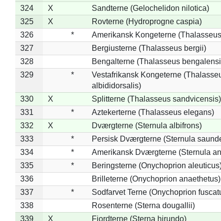
324
X
Sandterne (Gelochelidon nilotica)
325
X
Rovterne (Hydroprogne caspia)
326
*
Amerikansk Kongeterne (Thalasseu
327
Bergiusterne (Thalasseus bergii)
328
Bengalterne (Thalasseus bengalensi
329
*
Vestafrikansk Kongeterne (Thalasse
albididorsalis)
330
X
Splitterne (Thalasseus sandvicensis)
331
*
Aztekerterne (Thalasseus elegans)
332
X
Dværgterne (Sternula albifrons)
333
*
Persisk Dværgterne (Sternula saunde
334
*
Amerikansk Dværgterne (Sternula ant
335
*
Beringsterne (Onychoprion aleuticus
336
Brilleterne (Onychoprion anaethetus)
337
*
Sodfarvet Terne (Onychoprion fuscat
338
Rosenterne (Sterna dougallii)
339
X
Fjordterne (Sterna hirundo)