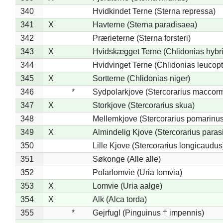
340
Hvidkindet Terne (Sterna repressa)
341
X
Havterne (Sterna paradisaea)
342
Prærieterne (Sterna forsteri)
343
X
Hvidskægget Terne (Chlidonias hybr
344
Hvidvinget Terne (Chlidonias leucopt
345
X
Sortterne (Chlidonias niger)
346
*
Sydpolarkjove (Stercorarius maccorm
347
X
Storkjove (Stercorarius skua)
348
Mellemkjove (Stercorarius pomarinus
349
X
Almindelig Kjove (Stercorarius parasi
350
Lille Kjove (Stercorarius longicaudus
351
Søkonge (Alle alle)
352
Polarlomvie (Uria lomvia)
353
X
Lomvie (Uria aalge)
354
X
Alk (Alca torda)
355
*
Gejrfugl (Pinguinus † impennis)