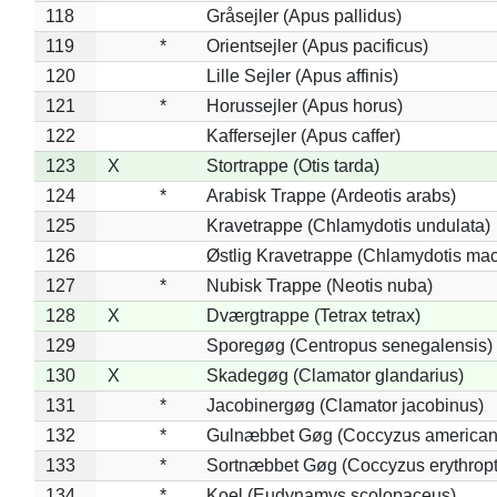
118
Gråsejler (Apus pallidus)
119
*
Orientsejler (Apus pacificus)
120
Lille Sejler (Apus affinis)
121
*
Horussejler (Apus horus)
122
Kaffersejler (Apus caffer)
123
X
Stortrappe (Otis tarda)
124
*
Arabisk Trappe (Ardeotis arabs)
125
Kravetrappe (Chlamydotis undulata)
126
Østlig Kravetrappe (Chlamydotis mac
127
*
Nubisk Trappe (Neotis nuba)
128
X
Dværgtrappe (Tetrax tetrax)
129
Sporegøg (Centropus senegalensis)
130
X
Skadegøg (Clamator glandarius)
131
*
Jacobinergøg (Clamator jacobinus)
132
*
Gulnæbbet Gøg (Coccyzus american
133
*
Sortnæbbet Gøg (Coccyzus erythrop
134
*
Koel (Eudynamys scolopaceus)