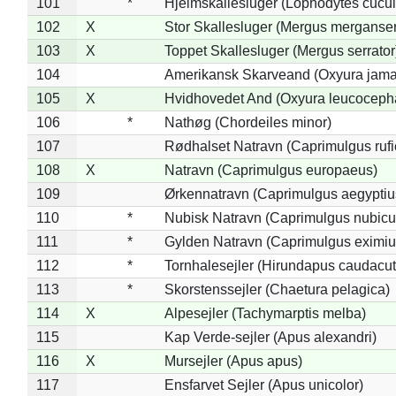
101
*
Hjelmskallesluger (Lophodytes cucul
102
X
Stor Skallesluger (Mergus merganser
103
X
Toppet Skallesluger (Mergus serrator
104
Amerikansk Skarveand (Oxyura jama
105
X
Hvidhovedet And (Oxyura leucoceph
106
*
Nathøg (Chordeiles minor)
107
Rødhalset Natravn (Caprimulgus rufic
108
X
Natravn (Caprimulgus europaeus)
109
Ørkennatravn (Caprimulgus aegyptiu
110
*
Nubisk Natravn (Caprimulgus nubicu
111
*
Gylden Natravn (Caprimulgus eximiu
112
*
Tornhalesejler (Hirundapus caudacut
113
*
Skorstenssejler (Chaetura pelagica)
114
X
Alpesejler (Tachymarptis melba)
115
Kap Verde-sejler (Apus alexandri)
116
X
Mursejler (Apus apus)
117
Ensfarvet Sejler (Apus unicolor)