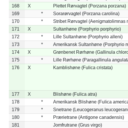
168
X
Plettet Rørvagtel (Porzana porzana)
169
*
Sorarørvagtel (Porzana carolina)
170
*
Stribet Rørvagtel (Aenigmatolimnas 
171
X
Sultanhøne (Porphyrio porphyrio)
172
*
Lille Sultanhøne (Porphyrio alleni)
173
*
Amerikansk Sultanhøne (Porphyrio m
174
X
Grønbenet Rørhøne (Gallinula chlor
175
*
Lille Rørhøne (Paragallinula angulat
176
X
Kamblishøne (Fulica cristata)
177
X
Blishøne (Fulica atra)
178
*
Amerikansk Blishøne (Fulica americ
179
*
Snetrane (Leucogeranus leucogeran
180
*
Prærietrane (Antigone canadensis)
181
Jomfrutrane (Grus virgo)