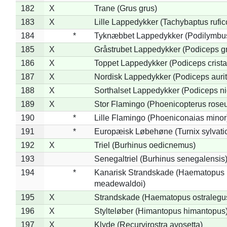
182
X
Trane (Grus grus)
183
X
Lille Lappedykker (Tachybaptus rufico
184
*
Tyknæbbet Lappedykker (Podilymbu
185
X
Gråstrubet Lappedykker (Podiceps g
186
X
Toppet Lappedykker (Podiceps crista
187
X
Nordisk Lappedykker (Podiceps aurit
188
X
Sorthalset Lappedykker (Podiceps nig
189
X
Stor Flamingo (Phoenicopterus rose
190
*
Lille Flamingo (Phoeniconaias minor
191
*
Europæisk Løbehøne (Turnix sylvati
192
X
Triel (Burhinus oedicnemus)
193
Senegaltriel (Burhinus senegalensis
194
*
Kanarisk Strandskade (Haematopus
meadewaldoi)
195
X
Strandskade (Haematopus ostralegu
196
X
Stylteløber (Himantopus himantopus
197
X
Klyde (Recurvirostra avosetta)