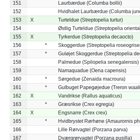
151
Laurbærdue (Columba bollii)
152
Hvidhalet Laurbærdue (Columba jun
153
X
Turteldue (Streptopelia turtur)
154
Østlig Turteldue (Streptopelia oriental
155
X
Tyrkerdue (Streptopelia decaocto)
156
*
Skoggerdue (Streptopelia roseogrise
157
*
Guløjet Skoggerdue (Streptopelia de
158
Palmedue (Spilopelia senegalensis)
159
Namaquadue (Oena capensis)
160
*
Sørgedue (Zenaida macroura)
161
*
Gulbuget Papegøjedue (Treron waali
162
X
Vandrikse (Rallus aquaticus)
163
*
Græsrikse (Crex egregia)
164
X
Engsnarre (Crex crex)
165
*
Hvidbrystet Rørhøne (Amaurornis ph
166
Lille Rørvagtel (Porzana parva)
167
Dværgrørvagtel (Porzana pusilla)