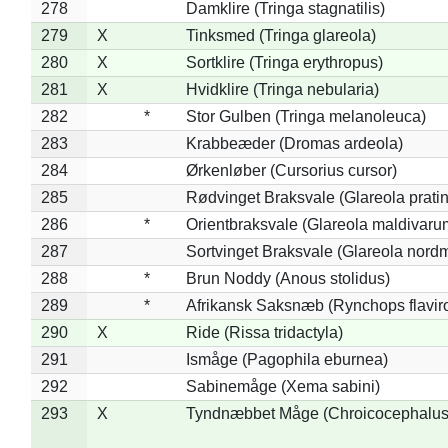
278
Damklire (Tringa stagnatilis)
279
X
Tinksmed (Tringa glareola)
280
X
Sortklire (Tringa erythropus)
281
X
Hvidklire (Tringa nebularia)
282
*
Stor Gulben (Tringa melanoleuca)
283
Krabbeæder (Dromas ardeola)
284
Ørkenløber (Cursorius cursor)
285
Rødvinget Braksvale (Glareola pratin
286
*
Orientbraksvale (Glareola maldivaru
287
Sortvinget Braksvale (Glareola nord
288
*
Brun Noddy (Anous stolidus)
289
*
Afrikansk Saksnæb (Rynchops flaviro
290
X
Ride (Rissa tridactyla)
291
Ismåge (Pagophila eburnea)
292
Sabinemåge (Xema sabini)
293
X
Tyndnæbbet Måge (Chroicocephalus