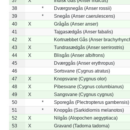
37
X
Indisk Gås (Anser indicus)
38
*
Dværgsnegås (Anser rossii)
39
*
Snegås (Anser caerulescens)
40
X
Grågås (Anser anser)
41
Tajgasædgås (Anser fabalis)
42
X
Kortnæbbet Gås (Anser brachyrhync
43
X
Tundrasædgås (Anser serrirostris)
44
X
Blisgås (Anser albifrons)
45
Dværggås (Anser erythropus)
46
Sortsvane (Cygnus atratus)
47
X
Knopsvane (Cygnus olor)
48
X
Pibesvane (Cygnus columbianus)
49
X
Sangsvane (Cygnus cygnus)
50
*
Sporegås (Plectropterus gambensis)
51
*
Knopgås (Sarkidiornis melanotos)
52
X
Nilgås (Alopochen aegyptiaca)
53
X
Gravand (Tadorna tadorna)