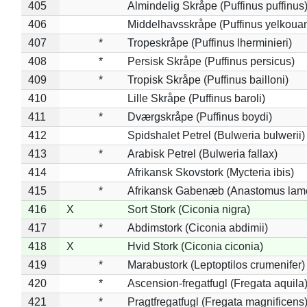
405
Almindelig Skråpe (Puffinus puffinus
406
Middelhavsskråpe (Puffinus yelkoua
407
*
Tropeskråpe (Puffinus lherminieri)
408
*
Persisk Skråpe (Puffinus persicus)
409
*
Tropisk Skråpe (Puffinus bailloni)
410
Lille Skråpe (Puffinus baroli)
411
*
Dværgskråpe (Puffinus boydi)
412
Spidshalet Petrel (Bulweria bulwerii)
413
*
Arabisk Petrel (Bulweria fallax)
414
Afrikansk Skovstork (Mycteria ibis)
415
*
Afrikansk Gabenæb (Anastomus lame
416
X
Sort Stork (Ciconia nigra)
417
*
Abdimstork (Ciconia abdimii)
418
X
Hvid Stork (Ciconia ciconia)
419
*
Marabustork (Leptoptilos crumenifer)
420
*
Ascension-fregatfugl (Fregata aquila
421
*
Pragtfregatfugl (Fregata magnificens