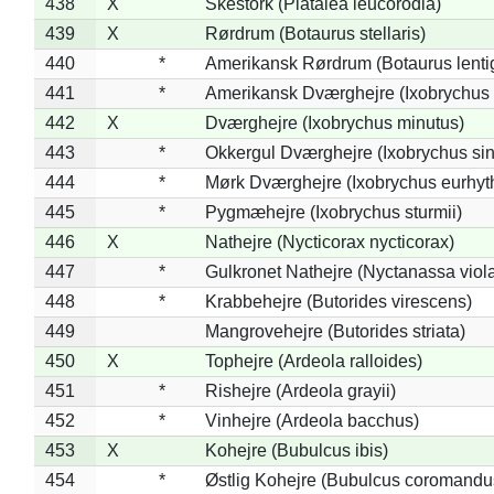
438
X
Skestork (Platalea leucorodia)
439
X
Rørdrum (Botaurus stellaris)
440
*
Amerikansk Rørdrum (Botaurus lenti
441
*
Amerikansk Dværghejre (Ixobrychus e
442
X
Dværghejre (Ixobrychus minutus)
443
*
Okkergul Dværghejre (Ixobrychus sin
444
*
Mørk Dværghejre (Ixobrychus eurhy
445
*
Pygmæhejre (Ixobrychus sturmii)
446
X
Nathejre (Nycticorax nycticorax)
447
*
Gulkronet Nathejre (Nyctanassa viol
448
*
Krabbehejre (Butorides virescens)
449
Mangrovehejre (Butorides striata)
450
X
Tophejre (Ardeola ralloides)
451
*
Rishejre (Ardeola grayii)
452
*
Vinhejre (Ardeola bacchus)
453
X
Kohejre (Bubulcus ibis)
454
*
Østlig Kohejre (Bubulcus coromandu