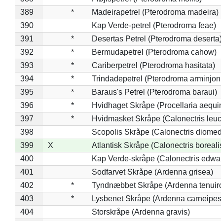
389
*
Madeirapetrel (Pterodroma madeira)
390
Kap Verde-petrel (Pterodroma feae)
391
*
Desertas Petrel (Pterodroma deserta
392
*
Bermudapetrel (Pterodroma cahow)
393
*
Cariberpetrel (Pterodroma hasitata)
394
*
Trindadepetrel (Pterodroma arminjon
395
*
Baraus's Petrel (Pterodroma baraui)
396
*
Hvidhaget Skråpe (Procellaria aequin
397
*
Hvidmasket Skråpe (Calonectris leu
398
Scopolis Skråpe (Calonectris diome
399
X
Atlantisk Skråpe (Calonectris boreali
400
Kap Verde-skråpe (Calonectris edwar
401
Sodfarvet Skråpe (Ardenna grisea)
402
*
Tyndnæbbet Skråpe (Ardenna tenuiro
403
*
Lysbenet Skråpe (Ardenna carneipes
404
Storskråpe (Ardenna gravis)