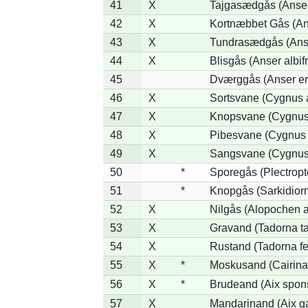
41
X
Tajgasædgås (Anser 
42
X
Kortnæbbet Gås (An
43
X
Tundrasædgås (Anser
44
X
Blisgås (Anser albif
45
Dværggås (Anser er
46
X
Sortsvane (Cygnus a
47
X
Knopsvane (Cygnus 
48
X
Pibesvane (Cygnus
49
X
Sangsvane (Cygnus
50
*
Sporegås (Plectrop
51
*
Knopgås (Sarkidiorn
52
X
Nilgås (Alopochen a
53
X
Gravand (Tadorna t
54
X
Rustand (Tadorna fe
55
X
*
Moskusand (Cairina
56
X
*
Brudeand (Aix spon
57
X
Mandarinand (Aix ga