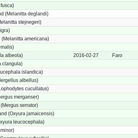
 fusca)
d (Melanitta deglandi)
elanitta stejnegeri)
igra)
(Melanitta americana)
emalis)
a albeola)
2016-02-27
Faro
 clangula)
ucephala islandica)
Mergellus albellus)
Lophodytes cucullatus)
Mergus merganser)
 (Mergus serrator)
nd (Oxyura jamaicensis)
xyura leucocephala)
 minor)