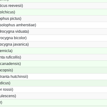
cus reevesii)
olchicus)
phus pictus)
solophus amherstiae)
rocygna viduata)
ocygna bicolor)
ocygna javanica)
ernicla)
a ruficollis)
canadensis)
ucopsis)
anta hutchinsii)
dicus)
 rossii)
ulescens)
r)