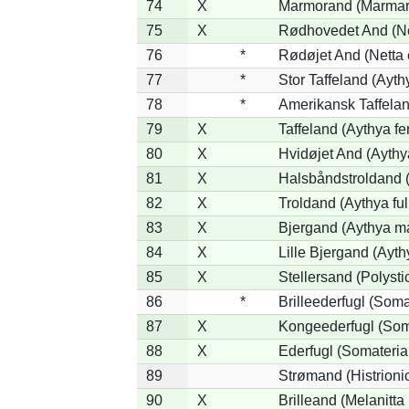
74
X
Marmorand (Marmaron
75
X
Rødhovedet And (Net
76
*
Rødøjet And (Netta 
77
*
Stor Taffeland (Aythy
78
*
Amerikansk Taffela
79
X
Taffeland (Aythya fe
80
X
Hvidøjet And (Aythy
81
X
Halsbåndstroldand (
82
X
Troldand (Aythya ful
83
X
Bjergand (Aythya ma
84
X
Lille Bjergand (Aythy
85
X
Stellersand (Polystict
86
*
Brilleederfugl (Somat
87
X
Kongeederfugl (Soma
88
X
Ederfugl (Somateria
89
Strømand (Histrionic
90
X
Brilleand (Melanitta 