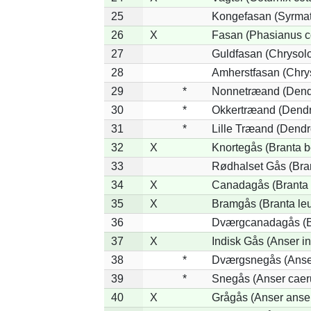
25
Kongefasan (Syrmati
26
X
Fasan (Phasianus c
27
Guldfasan (Chrysolo
28
Amherstfasan (Chry
29
*
Nonnetræand (Dend
30
*
Okkertræand (Dendr
31
*
Lille Træand (Dendr
32
X
Knortegås (Branta b
33
Rødhalset Gås (Brant
34
X
Canadagås (Branta 
35
X
Bramgås (Branta le
36
Dværgcanadagås (Br
37
X
Indisk Gås (Anser in
38
*
Dværgsnegås (Anser
39
*
Snegås (Anser caer
40
X
Grågås (Anser anse