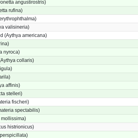
etta angustirostris)
ta rufina)
erythrophthalma)
a valisineria)
nd (Aythya americana)
rina)
a nyroca)
Aythya collaris)
igula)
rila)
a affinis)
a stelleri)
eria fischeri)
teria spectabilis)
 mollissima)
us histrionicus)
perspicillata)