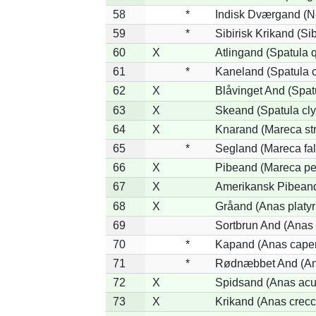
58
*
Indisk Dværgand (N
59
*
Sibirisk Krikand (Si
60
X
Atlingand (Spatula 
61
*
Kaneland (Spatula 
62
X
Blåvinget And (Spat
63
X
Skeand (Spatula cly
64
X
Knarand (Mareca st
65
*
Segland (Mareca fal
66
X
Pibeand (Mareca pe
67
X
Amerikansk Pibeand
68
X
Gråand (Anas platy
69
Sortbrun And (Anas 
70
*
Kapand (Anas capen
71
*
Rødnæbbet And (Ana
72
X
Spidsand (Anas acu
73
X
Krikand (Anas crecc