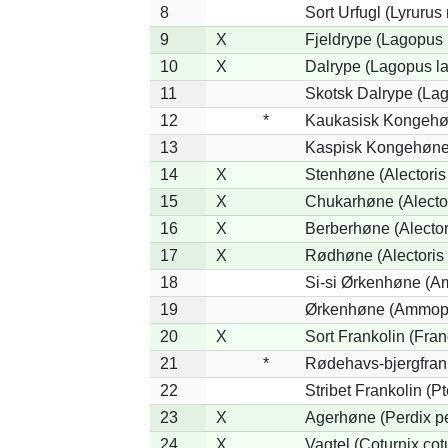
8
Sort Urfugl (Lyrurus
9
X
Fjeldrype (Lagopus
10
X
Dalrype (Lagopus l
11
Skotsk Dalrype (Lag
12
*
Kaukasisk Kongehøn
13
Kaspisk Kongehøne 
14
X
Stenhøne (Alectoris
15
X
Chukarhøne (Alector
16
X
Berberhøne (Alector
17
X
Rødhøne (Alectoris 
18
Si-si Ørkenhøne (Am
19
Ørkenhøne (Ammope
20
X
Sort Frankolin (Fran
21
*
Rødehavs-bjergfranko
22
Stribet Frankolin (Pt
23
X
Agerhøne (Perdix pe
24
X
Vagtel (Coturnix cot