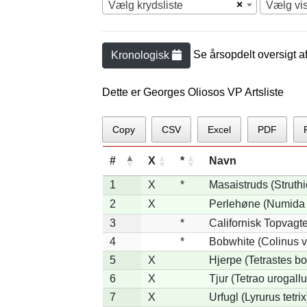
×
Vælg krydsliste
Vælg vi
Se årsopdelt oversigt a
Kronologisk
Dette er Georges Oliosos VP Artsliste
Copy
CSV
Excel
PDF
#
X
*
Navn
1
X
*
Masaistruds (Struth
2
X
Perlehøne (Numida 
3
*
Californisk Topvagtel
4
*
Bobwhite (Colinus v
5
X
Hjerpe (Tetrastes b
6
X
Tjur (Tetrao urogallu
7
X
Urfugl (Lyrurus tetrix