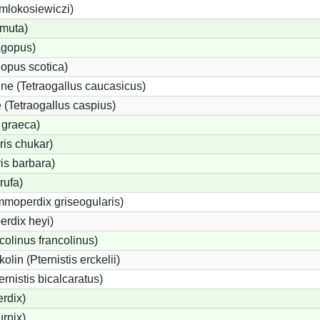
 mlokosiewiczi)
 muta)
agopus)
opus scotica)
e (Tetraogallus caucasicus)
(Tetraogallus caspius)
 graeca)
is chukar)
is barbara)
rufa)
moperdix griseogularis)
rdix heyi)
colinus francolinus)
lin (Pternistis erckelii)
ernistis bicalcaratus)
rdix)
urnix)