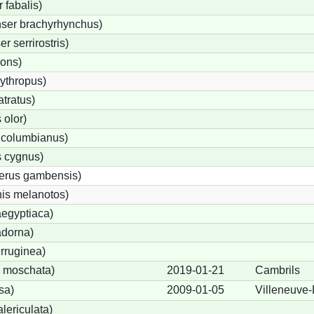
fabalis)
ser brachyrhynchus)
 serrirostris)
rons)
ythropus)
tratus)
olor)
 columbianus)
 cygnus)
terus gambensis)
is melanotos)
egyptiaca)
adorna)
rruginea)
 moschata)
2019-01-21
Cambrils
sa)
2009-01-05
Villeneuve-
lericulata)