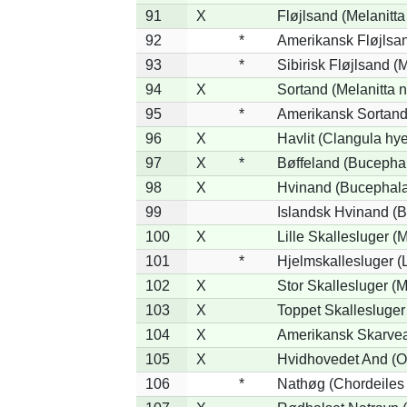
91
X
Fløjlsand (Melanitta
92
*
Amerikansk Fløjlsan
93
*
Sibirisk Fløjlsand (M
94
X
Sortand (Melanitta n
95
*
Amerikansk Sortand 
96
X
Havlit (Clangula hy
97
X
*
Bøffeland (Bucephal
98
X
Hvinand (Bucephala
99
Islandsk Hvinand (B
100
X
Lille Skallesluger (
101
*
Hjelmskallesluger (
102
X
Stor Skallesluger (
103
X
Toppet Skallesluger
104
X
Amerikansk Skarvea
105
X
Hvidhovedet And (O
106
*
Nathøg (Chordeiles