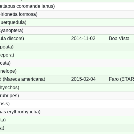
ettapus coromandelianus)
birionetta formosa)
querquedula)
cyanoptera)
ula discors)
2014-11-02
Boa Vista
peata)
repera)
cata)
nelope)
 (Mareca americana)
2015-02-04
Faro (ETAR
rhynchos)
rubripes)
sis)
s erythrorhyncha)
ta)
a)