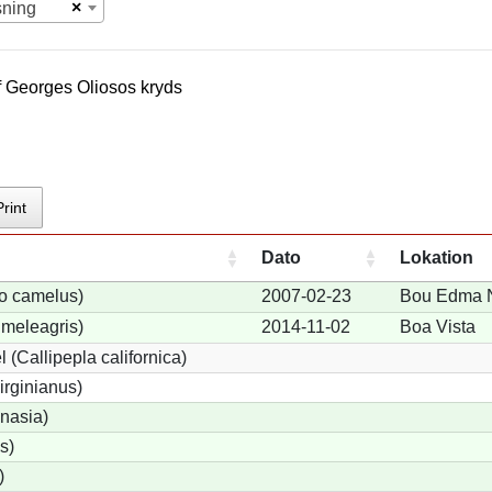
×
sning
f
Georges Olioso
s kryds
Print
Dato
Lokation
io camelus)
2007-02-23
Bou Edma 
meleagris)
2014-11-02
Boa Vista
 (Callipepla californica)
irginianus)
onasia)
s)
)