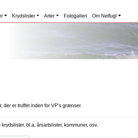
er
Krydslister
Arter
Fotogalleri
Om Netfugl
, der er truffet inden for VP's grænser.
krydslister, bl.a. årsartslister, kommuner, osv.