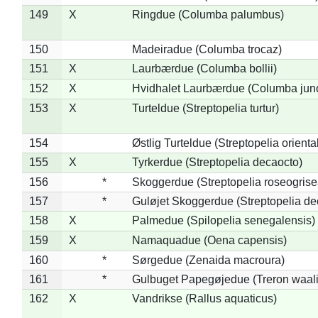
149
X
Ringdue (Columba palumbus)
150
Madeiradue (Columba trocaz)
151
X
Laurbærdue (Columba bollii)
152
X
Hvidhalet Laurbærdue (Columba jun
153
X
Turteldue (Streptopelia turtur)
154
Østlig Turteldue (Streptopelia oriental
155
X
Tyrkerdue (Streptopelia decaocto)
156
*
Skoggerdue (Streptopelia roseogrise
157
*
Guløjet Skoggerdue (Streptopelia de
158
X
Palmedue (Spilopelia senegalensis)
159
X
Namaquadue (Oena capensis)
160
*
Sørgedue (Zenaida macroura)
161
*
Gulbuget Papegøjedue (Treron waali
162
X
Vandrikse (Rallus aquaticus)