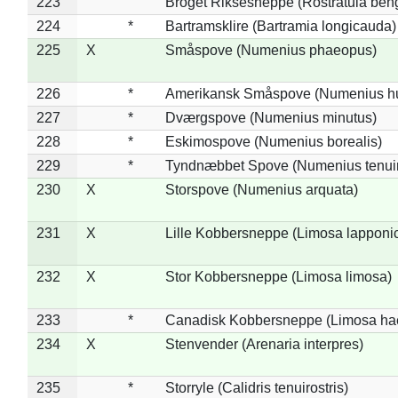
223
Broget Riksesneppe (Rostratula ben
224
*
Bartramsklire (Bartramia longicauda)
225
X
Småspove (Numenius phaeopus)
226
*
Amerikansk Småspove (Numenius h
227
*
Dværgspove (Numenius minutus)
228
*
Eskimospove (Numenius borealis)
229
*
Tyndnæbbet Spove (Numenius tenuiro
230
X
Storspove (Numenius arquata)
231
X
Lille Kobbersneppe (Limosa lapponi
232
X
Stor Kobbersneppe (Limosa limosa)
233
*
Canadisk Kobbersneppe (Limosa ha
234
X
Stenvender (Arenaria interpres)
235
*
Storryle (Calidris tenuirostris)