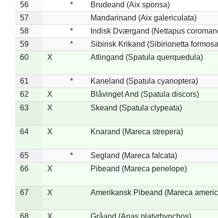
56
*
Brudeand (Aix sponsa)
57
Mandarinand (Aix galericulata)
58
*
Indisk Dværgand (Nettapus coroman
59
*
Sibirisk Krikand (Sibirionetta formosa
60
X
Atlingand (Spatula querquedula)
61
*
Kaneland (Spatula cyanoptera)
62
X
Blåvinget And (Spatula discors)
63
X
Skeand (Spatula clypeata)
64
X
Knarand (Mareca strepera)
65
*
Segland (Mareca falcata)
66
X
Pibeand (Mareca penelope)
67
X
Amerikansk Pibeand (Mareca americ
68
X
Gråand (Anas platyrhynchos)