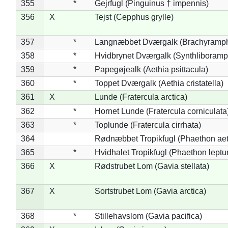
355
*
Gejrfugl (Pinguinus † impennis)
356
X
Tejst (Cepphus grylle)
357
*
Langnæbbet Dværgalk (Brachyramph
358
*
Hvidbrynet Dværgalk (Synthliboramp
359
*
Papegøjealk (Aethia psittacula)
360
*
Toppet Dværgalk (Aethia cristatella)
361
X
Lunde (Fratercula arctica)
362
*
Hornet Lunde (Fratercula corniculata
363
*
Toplunde (Fratercula cirrhata)
364
Rødnæbbet Tropikfugl (Phaethon ae
365
*
Hvidhalet Tropikfugl (Phaethon leptu
366
X
Rødstrubet Lom (Gavia stellata)
367
X
Sortstrubet Lom (Gavia arctica)
368
*
Stillehavslom (Gavia pacifica)