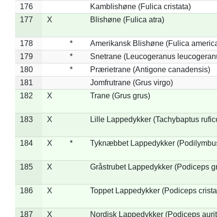
176
Kamblishøne (Fulica cristata)
177
X
Blishøne (Fulica atra)
178
*
Amerikansk Blishøne (Fulica americ
179
*
Snetrane (Leucogeranus leucogeran
180
*
Prærietrane (Antigone canadensis)
181
Jomfrutrane (Grus virgo)
182
X
Trane (Grus grus)
183
X
Lille Lappedykker (Tachybaptus rufico
184
X
*
Tyknæbbet Lappedykker (Podilymbu
185
X
Gråstrubet Lappedykker (Podiceps g
186
X
Toppet Lappedykker (Podiceps crista
187
X
Nordisk Lappedykker (Podiceps aurit