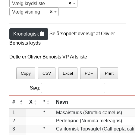
×
Vælg krydsliste
×
Vælg visning
Se årsopdelt oversigt af
Olivier
Kronologisk
Benoist
s kryds
Dette er Olivier Benoists VP Artsliste
Copy
CSV
Excel
PDF
Print
Søg:
#
X
*
Navn
1
*
Masaistruds (Struthio camelus)
2
Perlehøne (Numida meleagris)
3
*
Californisk Topvagtel (Callipepla cali