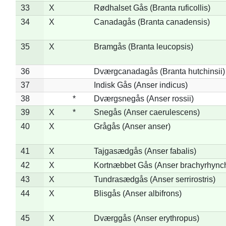
33
X
Rødhalset Gås (Branta ruficollis)
34
X
Canadagås (Branta canadensis)
35
X
Bramgås (Branta leucopsis)
36
Dværgcanadagås (Branta hutchinsii)
37
Indisk Gås (Anser indicus)
38
*
Dværgsnegås (Anser rossii)
39
X
*
Snegås (Anser caerulescens)
40
X
Grågås (Anser anser)
41
X
Tajgasædgås (Anser fabalis)
42
X
Kortnæbbet Gås (Anser brachyrhync
43
X
Tundrasædgås (Anser serrirostris)
44
X
Blisgås (Anser albifrons)
45
X
Dværggås (Anser erythropus)