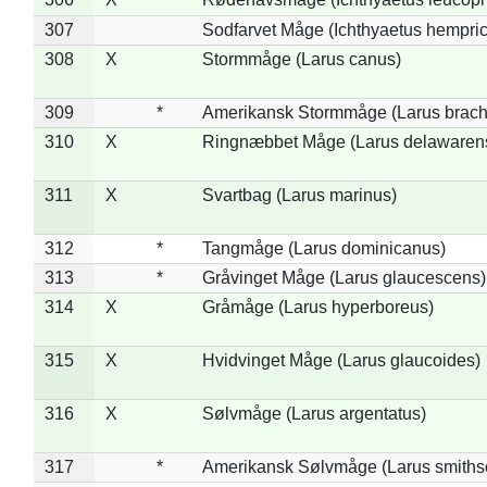
307
Sodfarvet Måge (Ichthyaetus hempric
308
X
Stormmåge (Larus canus)
309
*
Amerikansk Stormmåge (Larus brach
310
X
Ringnæbbet Måge (Larus delawarens
311
X
Svartbag (Larus marinus)
312
*
Tangmåge (Larus dominicanus)
313
*
Gråvinget Måge (Larus glaucescens)
314
X
Gråmåge (Larus hyperboreus)
315
X
Hvidvinget Måge (Larus glaucoides)
316
X
Sølvmåge (Larus argentatus)
317
*
Amerikansk Sølvmåge (Larus smiths