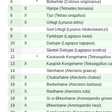
4
*
Bobwhite (Colinus virginianus)
5
X
Hjerpe (Tetrastes bonasia)
6
X
Tjur (Tetrao urogallus)
7
X
Urfugl (Lyrurus tetrix)
8
Sort Urfugl (Lyrurus mlokosiewiczi)
9
X
Fjeldrype (Lagopus muta)
10
X
Dalrype (Lagopus lagopus)
11
Skotsk Dalrype (Lagopus scotica)
12
*
Kaukasisk Kongehøne (Tetraogallus 
13
X
Kaspisk Kongehøne (Tetraogallus ca
14
Stenhøne (Alectoris graeca)
15
X
Chukarhøne (Alectoris chukar)
16
X
Berberhøne (Alectoris barbara)
17
X
Rødhøne (Alectoris rufa)
18
X
Si-si Ørkenhøne (Ammoperdix griseo
19
X
Ørkenhøne (Ammoperdix heyi)