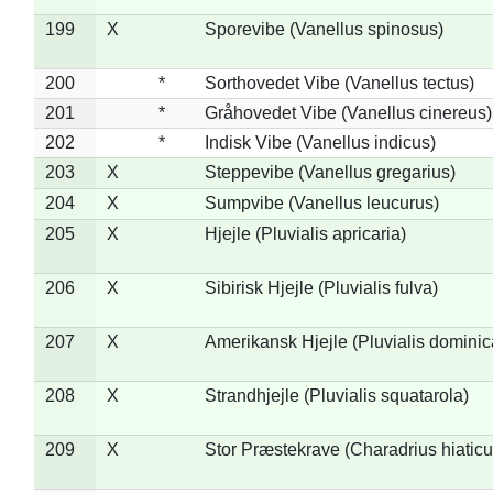
199
X
Sporevibe (Vanellus spinosus)
200
*
Sorthovedet Vibe (Vanellus tectus)
201
*
Gråhovedet Vibe (Vanellus cinereus)
202
*
Indisk Vibe (Vanellus indicus)
203
X
Steppevibe (Vanellus gregarius)
204
X
Sumpvibe (Vanellus leucurus)
205
X
Hjejle (Pluvialis apricaria)
206
X
Sibirisk Hjejle (Pluvialis fulva)
207
X
Amerikansk Hjejle (Pluvialis dominic
208
X
Strandhjejle (Pluvialis squatarola)
209
X
Stor Præstekrave (Charadrius hiaticu