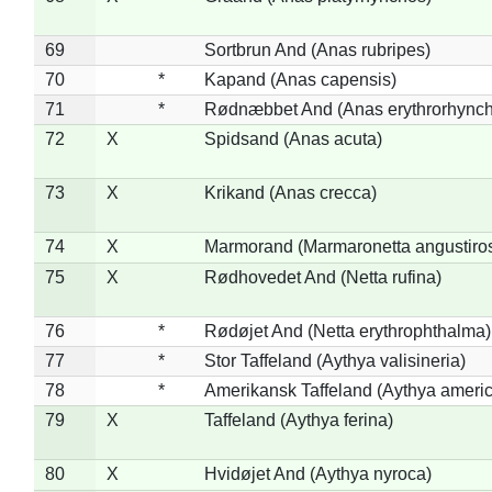
69
Sortbrun And (Anas rubripes)
70
*
Kapand (Anas capensis)
71
*
Rødnæbbet And (Anas erythrorhynch
72
X
Spidsand (Anas acuta)
73
X
Krikand (Anas crecca)
74
X
Marmorand (Marmaronetta angustirost
75
X
Rødhovedet And (Netta rufina)
76
*
Rødøjet And (Netta erythrophthalma)
77
*
Stor Taffeland (Aythya valisineria)
78
*
Amerikansk Taffeland (Aythya ameri
79
X
Taffeland (Aythya ferina)
80
X
Hvidøjet And (Aythya nyroca)