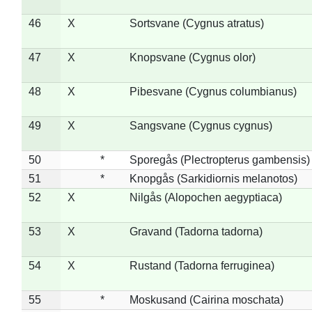
46
X
Sortsvane (Cygnus atratus)
47
X
Knopsvane (Cygnus olor)
48
X
Pibesvane (Cygnus columbianus)
49
X
Sangsvane (Cygnus cygnus)
50
*
Sporegås (Plectropterus gambensis)
51
*
Knopgås (Sarkidiornis melanotos)
52
X
Nilgås (Alopochen aegyptiaca)
53
X
Gravand (Tadorna tadorna)
54
X
Rustand (Tadorna ferruginea)
55
*
Moskusand (Cairina moschata)