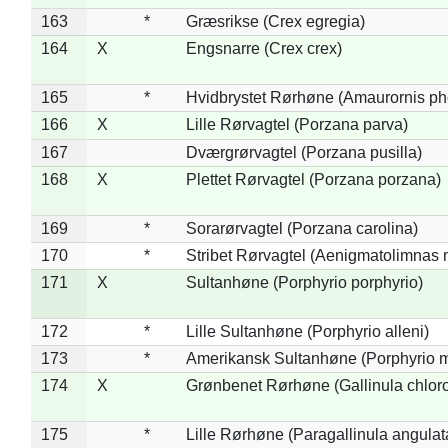
163
*
Græsrikse (Crex egregia)
164
X
Engsnarre (Crex crex)
165
*
Hvidbrystet Rørhøne (Amaurornis ph
166
X
Lille Rørvagtel (Porzana parva)
167
Dværgrørvagtel (Porzana pusilla)
168
X
Plettet Rørvagtel (Porzana porzana)
169
*
Sorarørvagtel (Porzana carolina)
170
*
Stribet Rørvagtel (Aenigmatolimnas 
171
X
Sultanhøne (Porphyrio porphyrio)
172
*
Lille Sultanhøne (Porphyrio alleni)
173
*
Amerikansk Sultanhøne (Porphyrio m
174
X
Grønbenet Rørhøne (Gallinula chlor
175
*
Lille Rørhøne (Paragallinula angulat