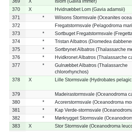
369
X
Islom (Gavia immer)
370
X
Hvidnæbbet Lom (Gavia adamsii)
371
*
Wilsons Stormsvale (Oceanites ocea
372
Fregatstormsvale (Pelagodroma mar
373
*
Sortbuget Fregatstormsvale (Fregetta
374
*
Tristan Albatros (Diomedea dabbene
375
*
Sortbrynet Albatros (Thalassarche m
376
*
Hvidkronet Albatros (Thalassarche c
377
*
Gulnæbbet Albatros (Thalassarche
chlororhynchos)
378
X
Lille Stormsvale (Hydrobates pelagic
379
Madeirastormsvale (Oceanodroma ca
380
*
Acorerstormsvale (Oceanodroma mon
381
*
Kap Verde-stormsvale (Oceanodroma
382
*
Mørkrygget Stormsvale (Oceanodrom
383
X
Stor Stormsvale (Oceanodroma leuc