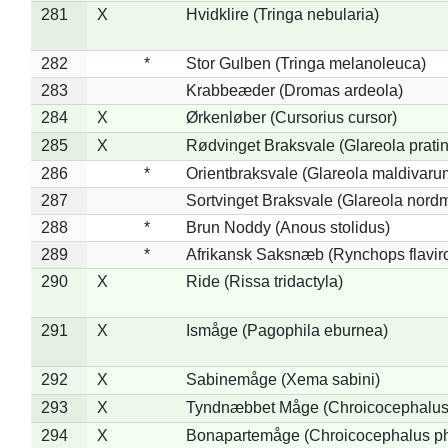
281
X
Hvidklire (Tringa nebularia)
282
*
Stor Gulben (Tringa melanoleuca)
283
Krabbeæder (Dromas ardeola)
284
X
Ørkenløber (Cursorius cursor)
285
X
Rødvinget Braksvale (Glareola pratin
286
*
Orientbraksvale (Glareola maldivaru
287
Sortvinget Braksvale (Glareola nord
288
*
Brun Noddy (Anous stolidus)
289
*
Afrikansk Saksnæb (Rynchops flaviro
290
X
Ride (Rissa tridactyla)
291
X
Ismåge (Pagophila eburnea)
292
X
Sabinemåge (Xema sabini)
293
X
Tyndnæbbet Måge (Chroicocephalus
294
X
Bonapartemåge (Chroicocephalus ph