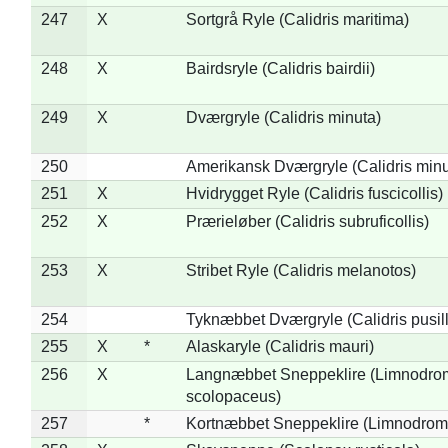
247
X
Sortgrå Ryle (Calidris maritima)
248
X
Bairdsryle (Calidris bairdii)
249
X
Dværgryle (Calidris minuta)
250
Amerikansk Dværgryle (Calidris minut
251
X
Hvidrygget Ryle (Calidris fuscicollis)
252
X
Prærieløber (Calidris subruficollis)
253
X
Stribet Ryle (Calidris melanotos)
254
Tyknæbbet Dværgryle (Calidris pusil
255
X
*
Alaskaryle (Calidris mauri)
256
X
Langnæbbet Sneppeklire (Limnodro
scolopaceus)
257
*
Kortnæbbet Sneppeklire (Limnodrom