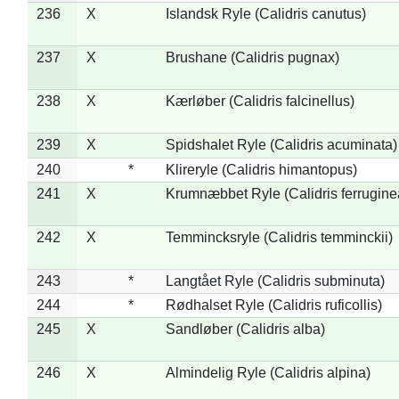
236
X
Islandsk Ryle (Calidris canutus)
237
X
Brushane (Calidris pugnax)
238
X
Kærløber (Calidris falcinellus)
239
X
Spidshalet Ryle (Calidris acuminata)
240
*
Klireryle (Calidris himantopus)
241
X
Krumnæbbet Ryle (Calidris ferrugine
242
X
Temmincksryle (Calidris temminckii)
243
*
Langtået Ryle (Calidris subminuta)
244
*
Rødhalset Ryle (Calidris ruficollis)
245
X
Sandløber (Calidris alba)
246
X
Almindelig Ryle (Calidris alpina)