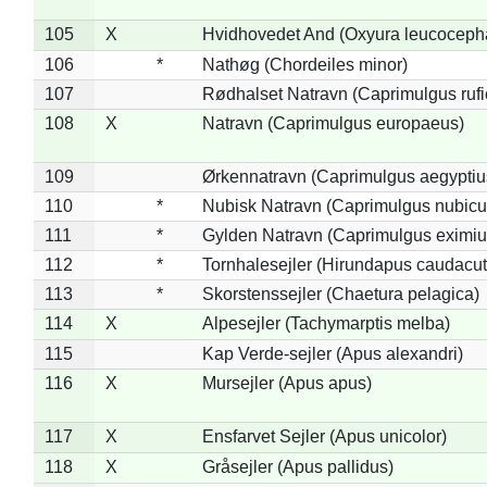
105
X
Hvidhovedet And (Oxyura leucoceph
106
*
Nathøg (Chordeiles minor)
107
Rødhalset Natravn (Caprimulgus rufic
108
X
Natravn (Caprimulgus europaeus)
109
Ørkennatravn (Caprimulgus aegyptiu
110
*
Nubisk Natravn (Caprimulgus nubicu
111
*
Gylden Natravn (Caprimulgus eximiu
112
*
Tornhalesejler (Hirundapus caudacut
113
*
Skorstenssejler (Chaetura pelagica)
114
X
Alpesejler (Tachymarptis melba)
115
Kap Verde-sejler (Apus alexandri)
116
X
Mursejler (Apus apus)
117
X
Ensfarvet Sejler (Apus unicolor)
118
X
Gråsejler (Apus pallidus)