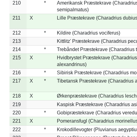
210
*
Amerikansk Præstekrave (Charadriu
semipalmatus)
211
X
Lille Præstekrave (Charadrius dubius
212
*
Kildire (Charadrius vociferus)
213
Kittlitz' Præstekrave (Charadrius pec
214
*
Trebåndet Præstekrave (Charadrius tr
215
X
Hvidbrystet Præstekrave (Charadrius
alexandrinus)
216
*
Sibirisk Præstekrave (Charadrius mo
217
X
*
Tibetansk Præstekrave (Charadrius at
218
X
Ørkenpræstekrave (Charadrius lesche
219
Kaspisk Præstekrave (Charadrius asi
220
*
Gobipræstekrave (Charadrius veredu
221
X
Pomeransfugl (Charadrius morinellu
222
*
Krokodillevogter (Pluvianus aegyptiu