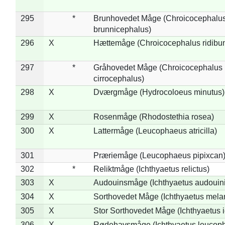
295
*
Brunhovedet Måge (Chroicocephalu
brunnicephalus)
296
X
Hættemåge (Chroicocephalus ridibu
297
*
Gråhovedet Måge (Chroicocephalus
cirrocephalus)
298
X
Dværgmåge (Hydrocoloeus minutus)
299
X
Rosenmåge (Rhodostethia rosea)
300
X
Lattermåge (Leucophaeus atricilla)
301
Præriemåge (Leucophaeus pipixcan
302
*
Reliktmåge (Ichthyaetus relictus)
303
X
Audouinsmåge (Ichthyaetus audouini
304
X
Sorthovedet Måge (Ichthyaetus mela
305
X
Stor Sorthovedet Måge (Ichthyaetus 
306
X
Rødehavsmåge (Ichthyaetus leucop