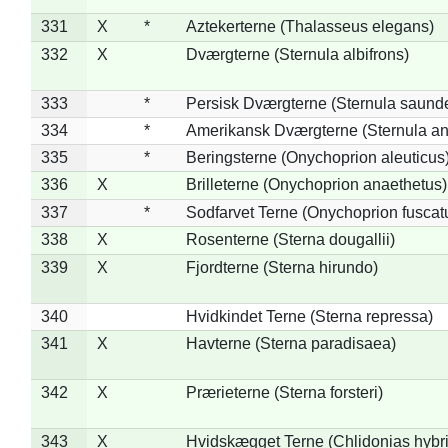
331
X
*
Aztekerterne (Thalasseus elegans)
332
X
Dværgterne (Sternula albifrons)
333
*
Persisk Dværgterne (Sternula saunde
334
*
Amerikansk Dværgterne (Sternula ant
335
*
Beringsterne (Onychoprion aleuticus
336
X
Brilleterne (Onychoprion anaethetus)
337
*
Sodfarvet Terne (Onychoprion fuscat
338
X
Rosenterne (Sterna dougallii)
339
X
Fjordterne (Sterna hirundo)
340
Hvidkindet Terne (Sterna repressa)
341
X
Havterne (Sterna paradisaea)
342
X
Prærieterne (Sterna forsteri)
343
X
Hvidskægget Terne (Chlidonias hybr