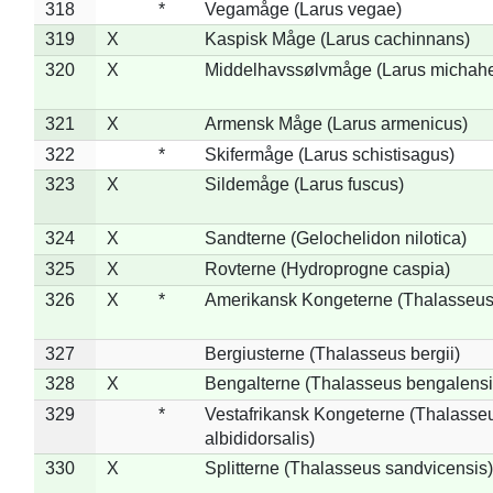
318
*
Vegamåge (Larus vegae)
319
X
Kaspisk Måge (Larus cachinnans)
320
X
Middelhavssølvmåge (Larus michahel
321
X
Armensk Måge (Larus armenicus)
322
*
Skifermåge (Larus schistisagus)
323
X
Sildemåge (Larus fuscus)
324
X
Sandterne (Gelochelidon nilotica)
325
X
Rovterne (Hydroprogne caspia)
326
X
*
Amerikansk Kongeterne (Thalasseu
327
Bergiusterne (Thalasseus bergii)
328
X
Bengalterne (Thalasseus bengalensi
329
*
Vestafrikansk Kongeterne (Thalasse
albididorsalis)
330
X
Splitterne (Thalasseus sandvicensis)