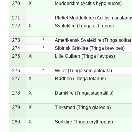
270
X
Mudderklire (Actitis hypoleucos)
271
Plettet Mudderklire (Actitis maculariu
272
X
Svaleklire (Tringa ochropus)
273
*
Amerikansk Svaleklire (Tringa solitar
274
*
Sibirisk Gråklire (Tringa brevipes)
275
X
Lille Gulben (Tringa flavipes)
276
*
Willet (Tringa semipalmata)
277
X
Rødben (Tringa totanus)
278
X
Damklire (Tringa stagnatilis)
279
X
Tinksmed (Tringa glareola)
280
X
Sortklire (Tringa erythropus)