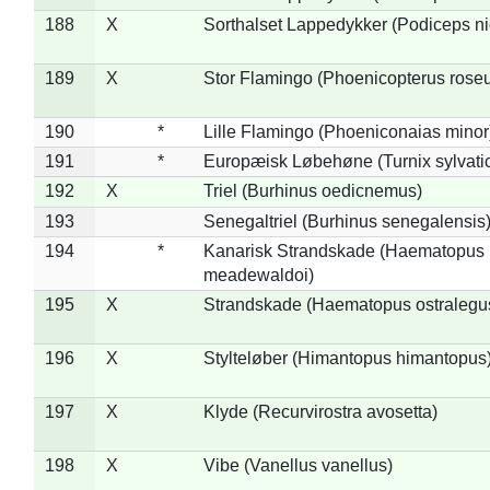
188
X
Sorthalset Lappedykker (Podiceps nig
189
X
Stor Flamingo (Phoenicopterus rose
190
*
Lille Flamingo (Phoeniconaias minor
191
*
Europæisk Løbehøne (Turnix sylvati
192
X
Triel (Burhinus oedicnemus)
193
Senegaltriel (Burhinus senegalensis
194
*
Kanarisk Strandskade (Haematopus
meadewaldoi)
195
X
Strandskade (Haematopus ostralegu
196
X
Stylteløber (Himantopus himantopus
197
X
Klyde (Recurvirostra avosetta)
198
X
Vibe (Vanellus vanellus)