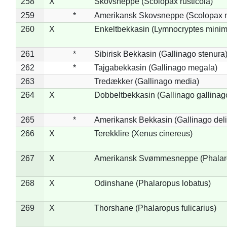
258
X
Skovsneppe (Scolopax rusticola)
259
*
Amerikansk Skovsneppe (Scolopax m
260
X
Enkeltbekkasin (Lymnocryptes minim
261
*
Sibirisk Bekkasin (Gallinago stenura
262
*
Tajgabekkasin (Gallinago megala)
263
Tredækker (Gallinago media)
264
X
Dobbeltbekkasin (Gallinago gallinag
265
*
Amerikansk Bekkasin (Gallinago deli
266
X
Terekklire (Xenus cinereus)
267
X
Amerikansk Svømmesneppe (Phalarop
268
X
Odinshane (Phalaropus lobatus)
269
X
Thorshane (Phalaropus fulicarius)