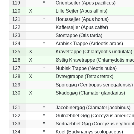
119
*
Orientsejler (Apus pacificus)
120
X
Lille Sejler (Apus affinis)
121
*
Horussejler (Apus horus)
122
Kaffersejler (Apus caffer)
123
Stortrappe (Otis tarda)
124
*
Arabisk Trappe (Ardeotis arabs)
125
X
Kravetrappe (Chlamydotis undulata)
126
X
Østlig Kravetrappe (Chlamydotis mac
127
*
Nubisk Trappe (Neotis nuba)
128
X
Dværgtrappe (Tetrax tetrax)
129
Sporegøg (Centropus senegalensis)
130
X
Skadegøg (Clamator glandarius)
131
*
Jacobinergøg (Clamator jacobinus)
132
*
Gulnæbbet Gøg (Coccyzus american
133
*
Sortnæbbet Gøg (Coccyzus erythrop
134
*
Koel (Eudynamys scolopaceus)