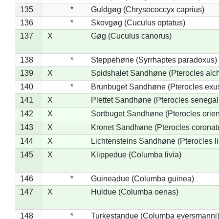
135
*
Guldgøg (Chrysococcyx caprius)
136
*
Skovgøg (Cuculus optatus)
137
X
Gøg (Cuculus canorus)
138
*
Steppehøne (Syrrhaptes paradoxus)
139
X
Spidshalet Sandhøne (Pterocles alch
140
*
Brunbuget Sandhøne (Pterocles exus
141
X
Plettet Sandhøne (Pterocles senegal
142
X
Sortbuget Sandhøne (Pterocles orient
143
X
Kronet Sandhøne (Pterocles coronat
144
X
Lichtensteins Sandhøne (Pterocles lic
145
X
Klippedue (Columba livia)
146
*
Guineadue (Columba guinea)
147
X
Huldue (Columba oenas)
148
*
Turkestandue (Columba eversmanni