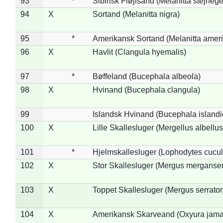
93
*
Sibirisk Fløjlsand (Melanitta stejnege
94
X
Sortand (Melanitta nigra)
95
*
Amerikansk Sortand (Melanitta amer
96
X
Havlit (Clangula hyemalis)
97
*
Bøffeland (Bucephala albeola)
98
X
Hvinand (Bucephala clangula)
99
Islandsk Hvinand (Bucephala islandi
100
X
Lille Skallesluger (Mergellus albellus
101
*
Hjelmskallesluger (Lophodytes cucul
102
X
Stor Skallesluger (Mergus merganser
103
X
Toppet Skallesluger (Mergus serrator
104
X
Amerikansk Skarveand (Oxyura jama