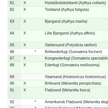
81
X
Halsbåndstroldand (Aythya collaris)
82
X
Troldand (Aythya fuligula)
83
X
Bjergand (Aythya marila)
84
X
Lille Bjergand (Aythya affinis)
85
X
Stellersand (Polysticta stelleri)
86
*
Brilleederfugl (Somateria fischeri)
87
X
Kongeederfugl (Somateria spectabili
88
X
Ederfugl (Somateria mollissima)
89
Strømand (Histrionicus histrionicus)
90
X
Brilleand (Melanitta perspicillata)
91
X
Fløjlsand (Melanitta fusca)
92
*
Amerikansk Fløjlsand (Melanitta deg