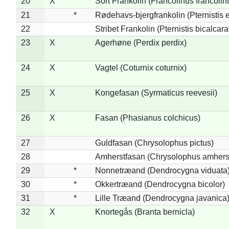
20
X
Sort Frankolin (Francolinus francolin
21
*
Rødehavs-bjergfrankolin (Pternistis e
22
Stribet Frankolin (Pternistis bicalcara
23
X
Agerhøne (Perdix perdix)
24
X
Vagtel (Coturnix coturnix)
25
X
Kongefasan (Syrmaticus reevesii)
26
X
Fasan (Phasianus colchicus)
27
Guldfasan (Chrysolophus pictus)
28
Amherstfasan (Chrysolophus amhers
29
*
Nonnetræand (Dendrocygna viduata
30
*
Okkertræand (Dendrocygna bicolor)
31
*
Lille Træand (Dendrocygna javanica
32
X
Knortegås (Branta bernicla)