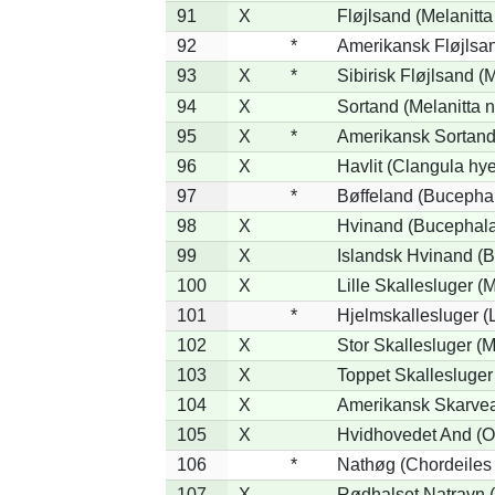
91
X
Fløjlsand (Melanitta
92
*
Amerikansk Fløjlsan
93
X
*
Sibirisk Fløjlsand (M
94
X
Sortand (Melanitta n
95
X
*
Amerikansk Sortand 
96
X
Havlit (Clangula hy
97
*
Bøffeland (Bucephal
98
X
Hvinand (Bucephala
99
X
Islandsk Hvinand (B
100
X
Lille Skallesluger (
101
*
Hjelmskallesluger (
102
X
Stor Skallesluger (
103
X
Toppet Skallesluger
104
X
Amerikansk Skarvea
105
X
Hvidhovedet And (O
106
*
Nathøg (Chordeiles
107
X
Rødhalset Natravn (