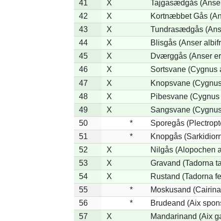
41
X
Tajgasædgås (Anser 
42
X
Kortnæbbet Gås (An
43
X
Tundrasædgås (Anser
44
X
Blisgås (Anser albif
45
X
Dværggås (Anser er
46
X
Sortsvane (Cygnus a
47
X
Knopsvane (Cygnus 
48
X
Pibesvane (Cygnus
49
X
Sangsvane (Cygnus
50
*
Sporegås (Plectrop
51
*
Knopgås (Sarkidiorn
52
X
Nilgås (Alopochen a
53
X
Gravand (Tadorna t
54
X
Rustand (Tadorna fe
55
*
Moskusand (Cairina
56
*
Brudeand (Aix spon
57
X
Mandarinand (Aix ga