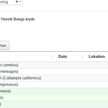
×
sning
f
Henrik Boeg
s kryds
Print
Dato
Lokation
io camelus)
meleagris)
 (Callipepla californica)
irginianus)
onasia)
s)
)