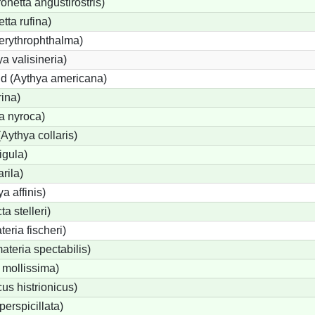
etta angustirostris)
ta rufina)
erythrophthalma)
a valisineria)
nd (Aythya americana)
rina)
a nyroca)
Aythya collaris)
igula)
rila)
a affinis)
a stelleri)
eria fischeri)
teria spectabilis)
 mollissima)
us histrionicus)
perspicillata)