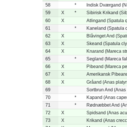
58
*
Indisk Dværgand (N
59
X
*
Sibirisk Krikand (Si
60
X
Atlingand (Spatula 
61
*
Kaneland (Spatula 
62
X
Blåvinget And (Spat
63
X
Skeand (Spatula cly
64
X
Knarand (Mareca st
65
*
Segland (Mareca fal
66
X
Pibeand (Mareca pe
67
X
Amerikansk Pibeand
68
X
Gråand (Anas platy
69
Sortbrun And (Anas 
70
*
Kapand (Anas capen
71
*
Rødnæbbet And (Ana
72
X
Spidsand (Anas acu
73
X
Krikand (Anas crecc