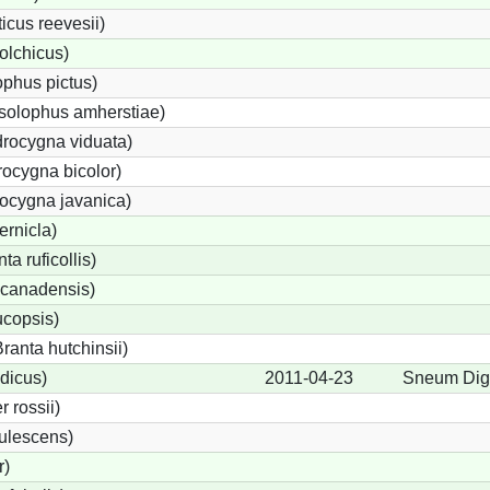
cus reevesii)
olchicus)
phus pictus)
solophus amherstiae)
rocygna viduata)
ocygna bicolor)
ocygna javanica)
ernicla)
a ruficollis)
canadensis)
ucopsis)
anta hutchinsii)
dicus)
2011-04-23
Sneum Dig
 rossii)
ulescens)
r)