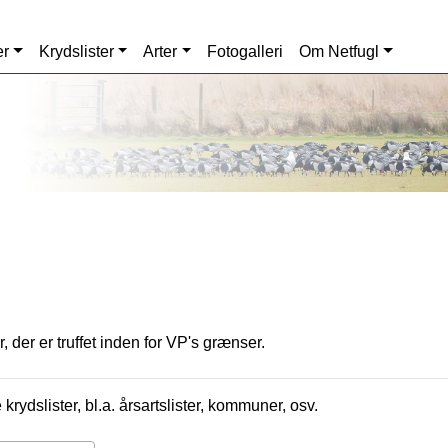
er
Krydslister
Arter
Fotogalleri
Om Netfugl
, der er truffet inden for VP's grænser.
krydslister, bl.a. årsartslister, kommuner, osv.