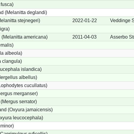
 fusca)
d (Melanitta deglandi)
elanitta stejnegeri)
2022-01-22
Veddinge S
igra)
(Melanitta americana)
2011-04-03
Asserbo St
emalis)
a albeola)
 clangula)
ucephala islandica)
Mergellus albellus)
Lophodytes cucullatus)
Mergus merganser)
 (Mergus serrator)
nd (Oxyura jamaicensis)
xyura leucocephala)
 minor)
Caprimulgus ruficollis)