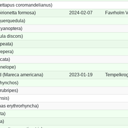
ettapus coromandelianus)
birionetta formosa)
2024-02-07
Favrholm V
querquedula)
cyanoptera)
ula discors)
peata)
repera)
cata)
nelope)
 (Mareca americana)
2023-01-19
Tempelkro
rhynchos)
rubripes)
sis)
s erythrorhyncha)
ta)
a)