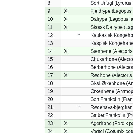
8
Sort Urfugl (Lyrurus
9
X
Fjeldrype (Lagopus
10
X
Dalrype (Lagopus l
11
X
Skotsk Dalrype (Lag
12
*
Kaukasisk Kongehøn
13
Kaspisk Kongehøne 
14
X
Stenhøne (Alectoris
15
Chukarhøne (Alector
16
Berberhøne (Alector
17
X
Rødhøne (Alectoris 
18
Si-si Ørkenhøne (Am
19
Ørkenhøne (Ammope
20
Sort Frankolin (Fran
21
*
Rødehavs-bjergfranko
22
Stribet Frankolin (Pt
23
X
Agerhøne (Perdix pe
24
X
Vagtel (Coturnix cot