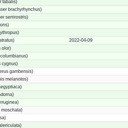
fabalis)
ser brachyrhynchus)
 serrirostris)
rons)
ythropus)
tratus)
2022-04-09
olor)
 columbianus)
 cygnus)
terus gambensis)
is melanotos)
egyptiaca)
adorna)
rruginea)
 moschata)
sa)
lericulata)