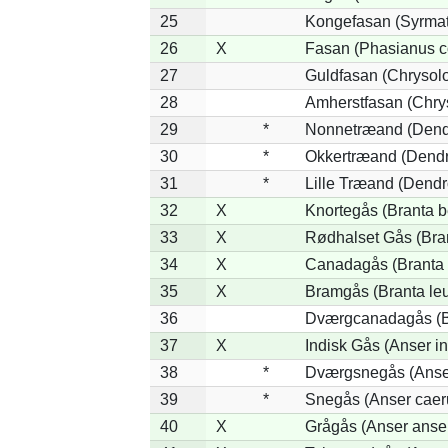
25
Kongefasan (Syrmati
26
X
Fasan (Phasianus c
27
Guldfasan (Chrysolo
28
Amherstfasan (Chry
29
*
Nonnetræand (Dend
30
*
Okkertræand (Dendr
31
*
Lille Træand (Dendr
32
X
Knortegås (Branta b
33
X
Rødhalset Gås (Brant
34
X
Canadagås (Branta 
35
X
Bramgås (Branta le
36
Dværgcanadagås (Br
37
X
Indisk Gås (Anser in
38
*
Dværgsnegås (Anser
39
*
Snegås (Anser caer
40
X
Grågås (Anser anse