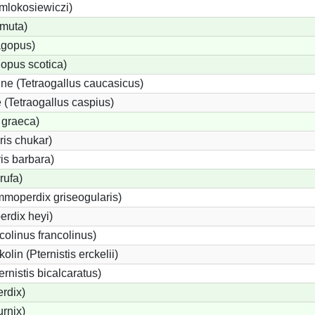
 mlokosiewiczi)
 muta)
agopus)
opus scotica)
e (Tetraogallus caucasicus)
(Tetraogallus caspius)
 graeca)
is chukar)
is barbara)
rufa)
moperdix griseogularis)
rdix heyi)
colinus francolinus)
lin (Pternistis erckelii)
ernistis bicalcaratus)
rdix)
urnix)