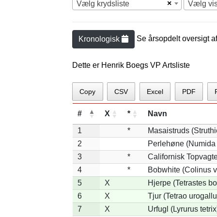
×
Vælg krydsliste
Vælg vi
Se årsopdelt oversigt a
Kronologisk
Dette er Henrik Boegs VP Artsliste
Copy
CSV
Excel
PDF
#
X
*
Navn
1
*
Masaistruds (Struth
2
Perlehøne (Numida 
3
*
Californisk Topvagtel
4
*
Bobwhite (Colinus v
5
X
Hjerpe (Tetrastes b
6
X
Tjur (Tetrao urogallu
7
X
Urfugl (Lyrurus tetrix