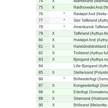
74
X
Marmorand (Marmaron
75
X
Rødhovedet And (Net
76
*
Rødøjet And (Netta 
77
*
Stor Taffeland (Aythy
78
*
Amerikansk Taffela
79
X
Taffeland (Aythya fe
80
X
Hvidøjet And (Aythy
81
X
Halsbåndstroldand (
82
X
Troldand (Aythya ful
83
X
Bjergand (Aythya ma
84
Lille Bjergand (Aythy
85
X
Stellersand (Polystict
86
*
Brilleederfugl (Somat
87
X
Kongeederfugl (Soma
88
X
Ederfugl (Somateria
89
X
Strømand (Histrionic
90
X
Brilleand (Melanitta 