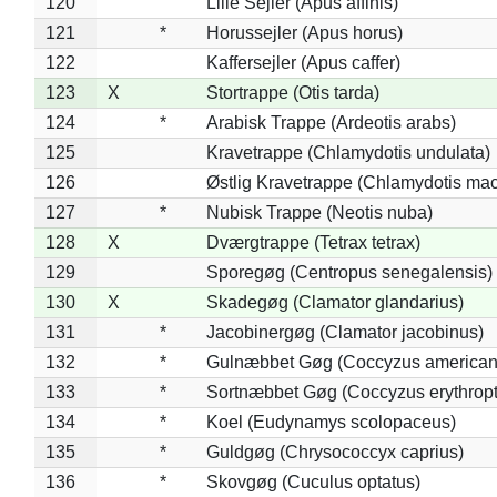
120
Lille Sejler (Apus affinis)
121
*
Horussejler (Apus horus)
122
Kaffersejler (Apus caffer)
123
X
Stortrappe (Otis tarda)
124
*
Arabisk Trappe (Ardeotis arabs)
125
Kravetrappe (Chlamydotis undulata)
126
Østlig Kravetrappe (Chlamydotis mac
127
*
Nubisk Trappe (Neotis nuba)
128
X
Dværgtrappe (Tetrax tetrax)
129
Sporegøg (Centropus senegalensis)
130
X
Skadegøg (Clamator glandarius)
131
*
Jacobinergøg (Clamator jacobinus)
132
*
Gulnæbbet Gøg (Coccyzus american
133
*
Sortnæbbet Gøg (Coccyzus erythrop
134
*
Koel (Eudynamys scolopaceus)
135
*
Guldgøg (Chrysococcyx caprius)
136
*
Skovgøg (Cuculus optatus)