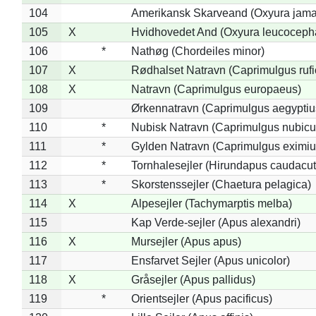
104
Amerikansk Skarveand (Oxyura jama
105
X
Hvidhovedet And (Oxyura leucoceph
106
*
Nathøg (Chordeiles minor)
107
X
Rødhalset Natravn (Caprimulgus rufic
108
X
Natravn (Caprimulgus europaeus)
109
Ørkennatravn (Caprimulgus aegyptiu
110
*
Nubisk Natravn (Caprimulgus nubicu
111
*
Gylden Natravn (Caprimulgus eximiu
112
*
Tornhalesejler (Hirundapus caudacut
113
*
Skorstenssejler (Chaetura pelagica)
114
X
Alpesejler (Tachymarptis melba)
115
Kap Verde-sejler (Apus alexandri)
116
X
Mursejler (Apus apus)
117
Ensfarvet Sejler (Apus unicolor)
118
X
Gråsejler (Apus pallidus)
119
*
Orientsejler (Apus pacificus)