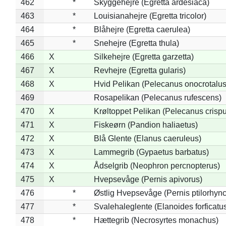
462
*
Skyggehejre (Egretta ardesiaca)
463
*
Louisianahejre (Egretta tricolor)
464
*
Blåhejre (Egretta caerulea)
465
*
Snehejre (Egretta thula)
466
X
Silkehejre (Egretta garzetta)
467
X
Revhejre (Egretta gularis)
468
X
Hvid Pelikan (Pelecanus onocrotalus
469
Rosapelikan (Pelecanus rufescens)
470
X
Krøltoppet Pelikan (Pelecanus crisp
471
X
Fiskeørn (Pandion haliaetus)
472
X
Blå Glente (Elanus caeruleus)
473
X
Lammegrib (Gypaetus barbatus)
474
X
Ådselgrib (Neophron percnopterus)
475
X
Hvepsevåge (Pernis apivorus)
476
*
Østlig Hvepsevåge (Pernis ptilorhyn
477
*
Svalehaleglente (Elanoides forficatu
478
*
Hættegrib (Necrosyrtes monachus)