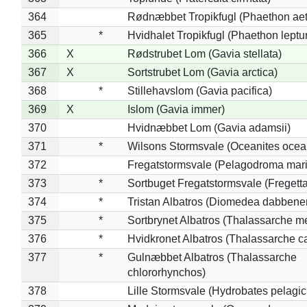
364
Rødnæbbet Tropikfugl (Phaethon ae
365
*
Hvidhalet Tropikfugl (Phaethon leptu
366
X
Rødstrubet Lom (Gavia stellata)
367
X
Sortstrubet Lom (Gavia arctica)
368
*
Stillehavslom (Gavia pacifica)
369
X
Islom (Gavia immer)
370
Hvidnæbbet Lom (Gavia adamsii)
371
*
Wilsons Stormsvale (Oceanites ocea
372
Fregatstormsvale (Pelagodroma mar
373
*
Sortbuget Fregatstormsvale (Fregetta
374
*
Tristan Albatros (Diomedea dabbene
375
*
Sortbrynet Albatros (Thalassarche m
376
*
Hvidkronet Albatros (Thalassarche c
377
*
Gulnæbbet Albatros (Thalassarche
chlororhynchos)
378
Lille Stormsvale (Hydrobates pelagic