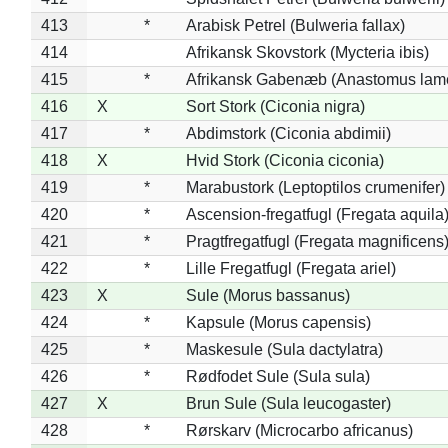
413
*
Arabisk Petrel (Bulweria fallax)
414
Afrikansk Skovstork (Mycteria ibis)
415
*
Afrikansk Gabenæb (Anastomus lame
416
X
Sort Stork (Ciconia nigra)
417
*
Abdimstork (Ciconia abdimii)
418
X
Hvid Stork (Ciconia ciconia)
419
*
Marabustork (Leptoptilos crumenifer)
420
*
Ascension-fregatfugl (Fregata aquila
421
*
Pragtfregatfugl (Fregata magnificens
422
*
Lille Fregatfugl (Fregata ariel)
423
X
Sule (Morus bassanus)
424
*
Kapsule (Morus capensis)
425
*
Maskesule (Sula dactylatra)
426
*
Rødfodet Sule (Sula sula)
427
X
Brun Sule (Sula leucogaster)
428
*
Rørskarv (Microcarbo africanus)