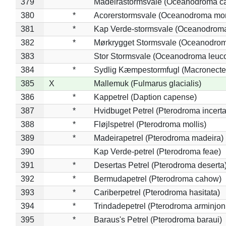
379
Madeirastormsvale (Oceanodroma ca
380
*
Acorerstormsvale (Oceanodroma mon
381
*
Kap Verde-stormsvale (Oceanodroma
382
*
Mørkrygget Stormsvale (Oceanodrom
383
Stor Stormsvale (Oceanodroma leuc
384
*
Sydlig Kæmpestormfugl (Macronecte
385
X
Mallemuk (Fulmarus glacialis)
386
*
Kappetrel (Daption capense)
387
*
Hvidbuget Petrel (Pterodroma incerta
388
*
Fløjlspetrel (Pterodroma mollis)
389
*
Madeirapetrel (Pterodroma madeira)
390
Kap Verde-petrel (Pterodroma feae)
391
*
Desertas Petrel (Pterodroma deserta
392
*
Bermudapetrel (Pterodroma cahow)
393
*
Cariberpetrel (Pterodroma hasitata)
394
*
Trindadepetrel (Pterodroma arminjon
395
*
Baraus's Petrel (Pterodroma baraui)