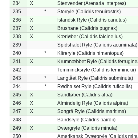
234
X
Stenvender (Arenaria interpres)
235
*
Storryle (Calidris tenuirostris)
236
X
Islandsk Ryle (Calidris canutus)
237
X
Brushane (Calidris pugnax)
238
X
Kærløber (Calidris falcinellus)
239
Spidshalet Ryle (Calidris acuminata)
240
*
Klireryle (Calidris himantopus)
241
X
Krumnæbbet Ryle (Calidris ferrugine
242
Temmincksryle (Calidris temminckii)
243
*
Langtået Ryle (Calidris subminuta)
244
*
Rødhalset Ryle (Calidris ruficollis)
245
X
Sandløber (Calidris alba)
246
X
Almindelig Ryle (Calidris alpina)
247
X
Sortgrå Ryle (Calidris maritima)
248
Bairdsryle (Calidris bairdii)
249
X
Dværgryle (Calidris minuta)
250
Amerikansk Dværgryle (Calidris minut