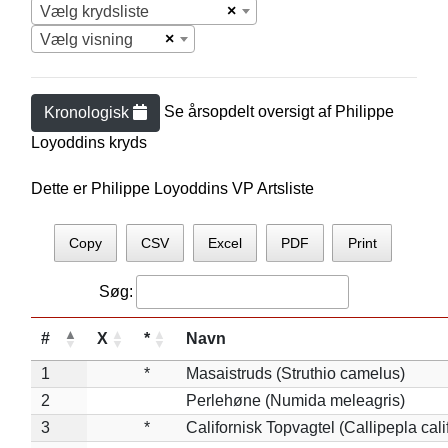
×
Vælg krydsliste
×
Vælg visning
Se årsopdelt oversigt af
Philippe
Kronologisk
Loyoddin
s kryds
Dette er Philippe Loyoddins VP Artsliste
Copy
CSV
Excel
PDF
Print
Søg:
#
X
*
Navn
1
*
Masaistruds (Struthio camelus)
2
Perlehøne (Numida meleagris)
3
*
Californisk Topvagtel (Callipepla cali