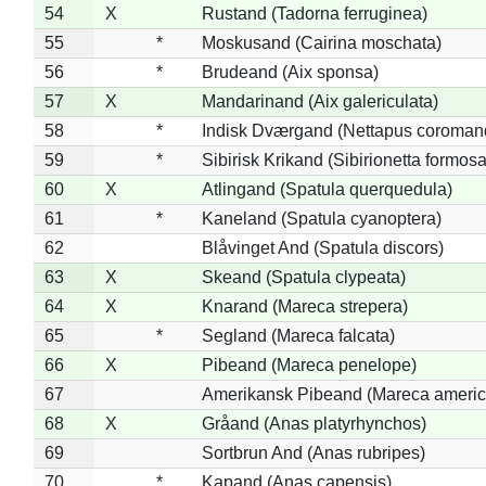
54
X
Rustand (Tadorna ferruginea)
55
*
Moskusand (Cairina moschata)
56
*
Brudeand (Aix sponsa)
57
X
Mandarinand (Aix galericulata)
58
*
Indisk Dværgand (Nettapus coroman
59
*
Sibirisk Krikand (Sibirionetta formosa
60
X
Atlingand (Spatula querquedula)
61
*
Kaneland (Spatula cyanoptera)
62
Blåvinget And (Spatula discors)
63
X
Skeand (Spatula clypeata)
64
X
Knarand (Mareca strepera)
65
*
Segland (Mareca falcata)
66
X
Pibeand (Mareca penelope)
67
Amerikansk Pibeand (Mareca americ
68
X
Gråand (Anas platyrhynchos)
69
Sortbrun And (Anas rubripes)
70
*
Kapand (Anas capensis)