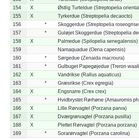
154
X
Østlig Turteldue (Streptopelia oriental
155
X
Tyrkerdue (Streptopelia decaocto)
156
*
Skoggerdue (Streptopelia roseogrise
157
*
Guløjet Skoggerdue (Streptopelia de
158
X
Palmedue (Spilopelia senegalensis)
159
Namaquadue (Oena capensis)
160
*
Sørgedue (Zenaida macroura)
161
*
Gulbuget Papegøjedue (Treron waali
162
X
Vandrikse (Rallus aquaticus)
163
*
Græsrikse (Crex egregia)
164
X
Engsnarre (Crex crex)
165
*
Hvidbrystet Rørhøne (Amaurornis ph
166
X
Lille Rørvagtel (Porzana parva)
167
X
Dværgrørvagtel (Porzana pusilla)
168
X
Plettet Rørvagtel (Porzana porzana)
169
*
Sorarørvagtel (Porzana carolina)