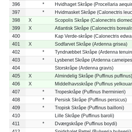
396
*
Hvidhaget Skråpe (Procellaria aequin
397
*
Hvidmasket Skråpe (Calonectris leu
398
X
Scopolis Skråpe (Calonectris diome
399
X
Atlantisk Skråpe (Calonectris boreali
400
Kap Verde-skråpe (Calonectris edwar
401
X
Sodfarvet Skråpe (Ardenna grisea)
402
*
Tyndnæbbet Skråpe (Ardenna tenuiro
403
*
Lysbenet Skråpe (Ardenna carneipes
404
Storskråpe (Ardenna gravis)
405
X
Almindelig Skråpe (Puffinus puffinus
406
X
Middelhavsskråpe (Puffinus yelkoua
407
*
Tropeskråpe (Puffinus lherminieri)
408
*
Persisk Skråpe (Puffinus persicus)
409
*
Tropisk Skråpe (Puffinus bailloni)
410
Lille Skråpe (Puffinus baroli)
411
*
Dværgskråpe (Puffinus boydi)
412
Spidshalet Petrel (Bulweria bulwerii)