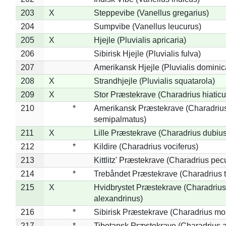
203
X
Steppevibe (Vanellus gregarius)
204
Sumpvibe (Vanellus leucurus)
205
X
Hjejle (Pluvialis apricaria)
206
Sibirisk Hjejle (Pluvialis fulva)
207
Amerikansk Hjejle (Pluvialis dominic
208
X
Strandhjejle (Pluvialis squatarola)
209
X
Stor Præstekrave (Charadrius hiaticu
210
*
Amerikansk Præstekrave (Charadriu
semipalmatus)
211
X
Lille Præstekrave (Charadrius dubius
212
*
Kildire (Charadrius vociferus)
213
Kittlitz' Præstekrave (Charadrius pec
214
*
Trebåndet Præstekrave (Charadrius tr
215
X
Hvidbrystet Præstekrave (Charadrius
alexandrinus)
216
*
Sibirisk Præstekrave (Charadrius mo
217
*
Tibetansk Præstekrave (Charadrius at