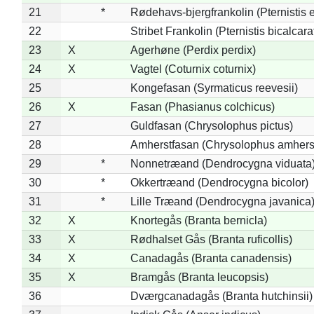
21
*
Rødehavs-bjergfrankolin (Pternistis e
22
Stribet Frankolin (Pternistis bicalcara
23
X
Agerhøne (Perdix perdix)
24
X
Vagtel (Coturnix coturnix)
25
Kongefasan (Syrmaticus reevesii)
26
X
Fasan (Phasianus colchicus)
27
Guldfasan (Chrysolophus pictus)
28
Amherstfasan (Chrysolophus amhers
29
*
Nonnetræand (Dendrocygna viduata
30
*
Okkertræand (Dendrocygna bicolor)
31
*
Lille Træand (Dendrocygna javanica
32
X
Knortegås (Branta bernicla)
33
X
Rødhalset Gås (Branta ruficollis)
34
X
Canadagås (Branta canadensis)
35
X
Bramgås (Branta leucopsis)
36
Dværgcanadagås (Branta hutchinsii)