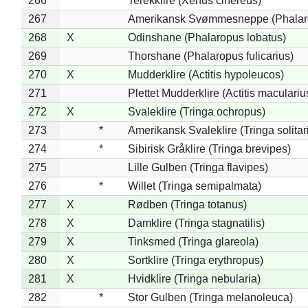
266
Terekklire (Xenus cinereus)
267
Amerikansk Svømmesneppe (Phalarop
268
X
Odinshane (Phalaropus lobatus)
269
Thorshane (Phalaropus fulicarius)
270
X
Mudderklire (Actitis hypoleucos)
271
Plettet Mudderklire (Actitis maculariu
272
X
Svaleklire (Tringa ochropus)
273
*
Amerikansk Svaleklire (Tringa solitar
274
*
Sibirisk Gråklire (Tringa brevipes)
275
Lille Gulben (Tringa flavipes)
276
*
Willet (Tringa semipalmata)
277
X
Rødben (Tringa totanus)
278
X
Damklire (Tringa stagnatilis)
279
X
Tinksmed (Tringa glareola)
280
X
Sortklire (Tringa erythropus)
281
X
Hvidklire (Tringa nebularia)
282
*
Stor Gulben (Tringa melanoleuca)