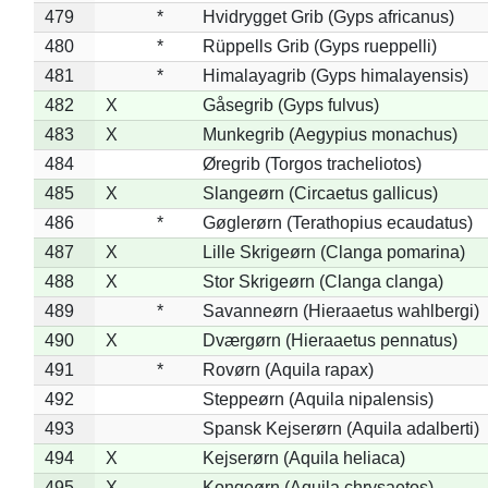
479
*
Hvidrygget Grib (Gyps africanus)
480
*
Rüppells Grib (Gyps rueppelli)
481
*
Himalayagrib (Gyps himalayensis)
482
X
Gåsegrib (Gyps fulvus)
483
X
Munkegrib (Aegypius monachus)
484
Øregrib (Torgos tracheliotos)
485
X
Slangeørn (Circaetus gallicus)
486
*
Gøglerørn (Terathopius ecaudatus)
487
X
Lille Skrigeørn (Clanga pomarina)
488
X
Stor Skrigeørn (Clanga clanga)
489
*
Savanneørn (Hieraaetus wahlbergi)
490
X
Dværgørn (Hieraaetus pennatus)
491
*
Rovørn (Aquila rapax)
492
Steppeørn (Aquila nipalensis)
493
Spansk Kejserørn (Aquila adalberti)
494
X
Kejserørn (Aquila heliaca)
495
X
Kongeørn (Aquila chrysaetos)