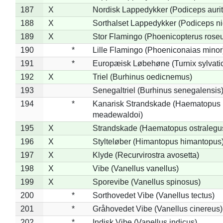
187
X
Nordisk Lappedykker (Podiceps aurit
188
X
Sorthalset Lappedykker (Podiceps nig
189
X
Stor Flamingo (Phoenicopterus rose
190
*
Lille Flamingo (Phoeniconaias minor
191
*
Europæisk Løbehøne (Turnix sylvati
192
X
Triel (Burhinus oedicnemus)
193
Senegaltriel (Burhinus senegalensis
194
*
Kanarisk Strandskade (Haematopus
meadewaldoi)
195
X
Strandskade (Haematopus ostralegu
196
X
Stylteløber (Himantopus himantopus
197
X
Klyde (Recurvirostra avosetta)
198
X
Vibe (Vanellus vanellus)
199
X
Sporevibe (Vanellus spinosus)
200
*
Sorthovedet Vibe (Vanellus tectus)
201
*
Gråhovedet Vibe (Vanellus cinereus)
202
*
Indisk Vibe (Vanellus indicus)