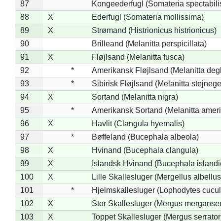
87
Kongeederfugl (Somateria spectabili
88
X
Ederfugl (Somateria mollissima)
89
X
Strømand (Histrionicus histrionicus)
90
Brilleand (Melanitta perspicillata)
91
X
Fløjlsand (Melanitta fusca)
92
*
Amerikansk Fløjlsand (Melanitta deg
93
*
Sibirisk Fløjlsand (Melanitta stejnege
94
X
Sortand (Melanitta nigra)
95
*
Amerikansk Sortand (Melanitta amer
96
X
Havlit (Clangula hyemalis)
97
*
Bøffeland (Bucephala albeola)
98
X
Hvinand (Bucephala clangula)
99
X
Islandsk Hvinand (Bucephala islandi
100
X
Lille Skallesluger (Mergellus albellus
101
*
Hjelmskallesluger (Lophodytes cucul
102
X
Stor Skallesluger (Mergus merganser
103
X
Toppet Skallesluger (Mergus serrator