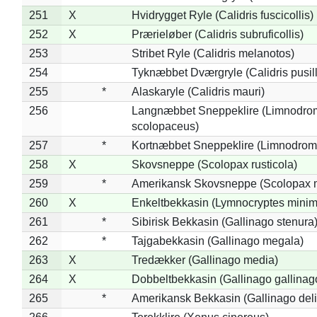
251
X
Hvidrygget Ryle (Calidris fuscicollis)
252
X
Prærieløber (Calidris subruficollis)
253
Stribet Ryle (Calidris melanotos)
254
Tyknæbbet Dværgryle (Calidris pusil
255
*
Alaskaryle (Calidris mauri)
256
Langnæbbet Sneppeklire (Limnodro
scolopaceus)
257
*
Kortnæbbet Sneppeklire (Limnodrom
258
X
Skovsneppe (Scolopax rusticola)
259
*
Amerikansk Skovsneppe (Scolopax m
260
X
Enkeltbekkasin (Lymnocryptes minim
261
*
Sibirisk Bekkasin (Gallinago stenura
262
*
Tajgabekkasin (Gallinago megala)
263
X
Tredækker (Gallinago media)
264
X
Dobbeltbekkasin (Gallinago gallinag
265
*
Amerikansk Bekkasin (Gallinago deli