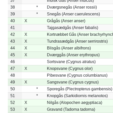
37
Indisk Gås (Anser indicus)
38
*
Dværgsnegås (Anser rossii)
39
*
Snegås (Anser caerulescens)
40
X
Grågås (Anser anser)
41
Tajgasædgås (Anser fabalis)
42
X
Kortnæbbet Gås (Anser brachyrhync
43
X
Tundrasædgås (Anser serrirostris)
44
X
Blisgås (Anser albifrons)
45
X
Dværggås (Anser erythropus)
46
Sortsvane (Cygnus atratus)
47
X
Knopsvane (Cygnus olor)
48
Pibesvane (Cygnus columbianus)
49
X
Sangsvane (Cygnus cygnus)
50
*
Sporegås (Plectropterus gambensis)
51
*
Knopgås (Sarkidiornis melanotos)
52
X
Nilgås (Alopochen aegyptiaca)
53
X
Gravand (Tadorna tadorna)