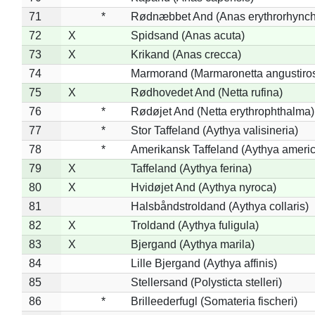
71
*
Rødnæbbet And (Anas erythrorhynch
72
X
Spidsand (Anas acuta)
73
X
Krikand (Anas crecca)
74
Marmorand (Marmaronetta angustirost
75
X
Rødhovedet And (Netta rufina)
76
*
Rødøjet And (Netta erythrophthalma)
77
*
Stor Taffeland (Aythya valisineria)
78
*
Amerikansk Taffeland (Aythya ameri
79
X
Taffeland (Aythya ferina)
80
X
Hvidøjet And (Aythya nyroca)
81
Halsbåndstroldand (Aythya collaris)
82
X
Troldand (Aythya fuligula)
83
X
Bjergand (Aythya marila)
84
Lille Bjergand (Aythya affinis)
85
Stellersand (Polysticta stelleri)
86
*
Brilleederfugl (Somateria fischeri)