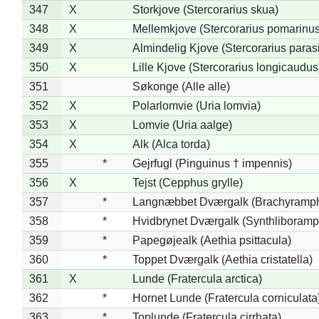
347
X
Storkjove (Stercorarius skua)
348
X
Mellemkjove (Stercorarius pomarinus
349
X
Almindelig Kjove (Stercorarius parasi
350
X
Lille Kjove (Stercorarius longicaudus
351
Søkonge (Alle alle)
352
X
Polarlomvie (Uria lomvia)
353
X
Lomvie (Uria aalge)
354
X
Alk (Alca torda)
355
*
Gejrfugl (Pinguinus † impennis)
356
X
Tejst (Cepphus grylle)
357
*
Langnæbbet Dværgalk (Brachyramph
358
*
Hvidbrynet Dværgalk (Synthliboramp
359
*
Papegøjealk (Aethia psittacula)
360
*
Toppet Dværgalk (Aethia cristatella)
361
X
Lunde (Fratercula arctica)
362
*
Hornet Lunde (Fratercula corniculata
363
*
Toplunde (Fratercula cirrhata)