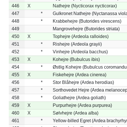
446
X
Nathejre (Nycticorax nycticorax)
447
*
Gulkronet Nathejre (Nyctanassa viol
448
*
Krabbehejre (Butorides virescens)
449
Mangrovehejre (Butorides striata)
450
X
Tophejre (Ardeola ralloides)
451
*
Rishejre (Ardeola grayii)
452
*
Vinhejre (Ardeola bacchus)
453
X
Kohejre (Bubulcus ibis)
454
*
Østlig Kohejre (Bubulcus coromandu
455
X
Fiskehejre (Ardea cinerea)
456
*
Stor Blåhejre (Ardea herodias)
457
*
Sorthovedet Hejre (Ardea melanocep
458
*
Goliathejre (Ardea goliath)
459
X
Purpurhejre (Ardea purpurea)
460
X
Sølvhejre (Ardea alba)
461
*
Yellow-billed Egret (Ardea brachyrh