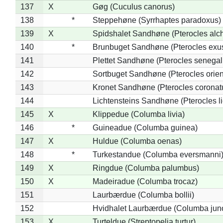
137
X
Gøg (Cuculus canorus)
138
*
Steppehøne (Syrrhaptes paradoxus)
139
X
Spidshalet Sandhøne (Pterocles alch
140
*
Brunbuget Sandhøne (Pterocles exus
141
Plettet Sandhøne (Pterocles senegal
142
Sortbuget Sandhøne (Pterocles orient
143
Kronet Sandhøne (Pterocles coronat
144
Lichtensteins Sandhøne (Pterocles lic
145
X
Klippedue (Columba livia)
146
*
Guineadue (Columba guinea)
147
X
Huldue (Columba oenas)
148
*
Turkestandue (Columba eversmanni
149
X
Ringdue (Columba palumbus)
150
X
Madeiradue (Columba trocaz)
151
Laurbærdue (Columba bollii)
152
Hvidhalet Laurbærdue (Columba jun
153
X
Turteldue (Streptopelia turtur)