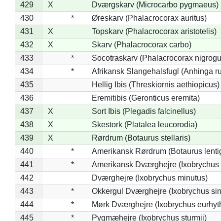
429
X
Dværgskarv (Microcarbo pygmaeus)
430
*
Øreskarv (Phalacrocorax auritus)
431
X
Topskarv (Phalacrocorax aristotelis)
432
X
Skarv (Phalacrocorax carbo)
433
*
Socotraskarv (Phalacrocorax nigrogul
434
*
Afrikansk Slangehalsfugl (Anhinga ru
435
Hellig Ibis (Threskiornis aethiopicus)
436
Eremitibis (Geronticus eremita)
437
X
Sort Ibis (Plegadis falcinellus)
438
X
Skestork (Platalea leucorodia)
439
X
Rørdrum (Botaurus stellaris)
440
*
Amerikansk Rørdrum (Botaurus lenti
441
*
Amerikansk Dværghejre (Ixobrychus e
442
Dværghejre (Ixobrychus minutus)
443
*
Okkergul Dværghejre (Ixobrychus sin
444
*
Mørk Dværghejre (Ixobrychus eurhy
445
*
Pygmæhejre (Ixobrychus sturmii)