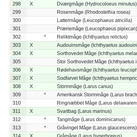
298
X
Dværgmåge (Hydrocoloeus minutus)
299
Rosenmåge (Rhodostethia rosea)
300
Lattermåge (Leucophaeus atricilla)
301
Præriemåge (Leucophaeus pipixcan
302
*
Reliktmåge (Ichthyaetus relictus)
303
X
Audouinsmåge (Ichthyaetus audouini
304
X
Sorthovedet Måge (Ichthyaetus mela
305
Stor Sorthovedet Måge (Ichthyaetus 
306
X
Rødehavsmåge (Ichthyaetus leucop
307
X
Sodfarvet Måge (Ichthyaetus hempric
308
X
Stormmåge (Larus canus)
309
*
Amerikansk Stormmåge (Larus brach
310
Ringnæbbet Måge (Larus delawarens
311
X
Svartbag (Larus marinus)
312
*
Tangmåge (Larus dominicanus)
313
*
Gråvinget Måge (Larus glaucescens)
314
X
Gråmåge (Larus hyperboreus)