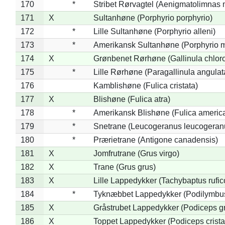
170
*
Stribet Rørvagtel (Aenigmatolimnas 
171
X
Sultanhøne (Porphyrio porphyrio)
172
*
Lille Sultanhøne (Porphyrio alleni)
173
*
Amerikansk Sultanhøne (Porphyrio m
174
X
Grønbenet Rørhøne (Gallinula chlor
175
*
Lille Rørhøne (Paragallinula angulat
176
Kamblishøne (Fulica cristata)
177
X
Blishøne (Fulica atra)
178
*
Amerikansk Blishøne (Fulica americ
179
*
Snetrane (Leucogeranus leucogeran
180
*
Prærietrane (Antigone canadensis)
181
X
Jomfrutrane (Grus virgo)
182
X
Trane (Grus grus)
183
X
Lille Lappedykker (Tachybaptus rufico
184
*
Tyknæbbet Lappedykker (Podilymbu
185
X
Gråstrubet Lappedykker (Podiceps g
186
X
Toppet Lappedykker (Podiceps crista