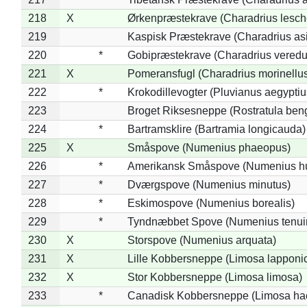
218
X
Ørkenpræstekrave (Charadrius lesche
219
Kaspisk Præstekrave (Charadrius asi
220
*
Gobipræstekrave (Charadrius veredu
221
X
Pomeransfugl (Charadrius morinellu
222
*
Krokodillevogter (Pluvianus aegyptiu
223
Broget Riksesneppe (Rostratula ben
224
*
Bartramsklire (Bartramia longicauda)
225
X
Småspove (Numenius phaeopus)
226
*
Amerikansk Småspove (Numenius h
227
*
Dværgspove (Numenius minutus)
228
*
Eskimospove (Numenius borealis)
229
*
Tyndnæbbet Spove (Numenius tenuiro
230
X
Storspove (Numenius arquata)
231
X
Lille Kobbersneppe (Limosa lapponi
232
X
Stor Kobbersneppe (Limosa limosa)
233
*
Canadisk Kobbersneppe (Limosa ha