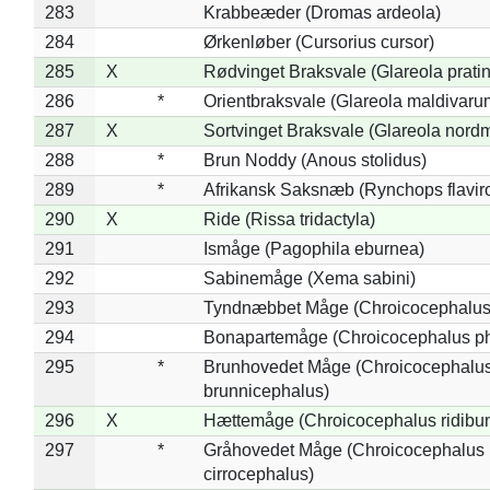
283
Krabbeæder (Dromas ardeola)
284
Ørkenløber (Cursorius cursor)
285
X
Rødvinget Braksvale (Glareola pratin
286
*
Orientbraksvale (Glareola maldivaru
287
X
Sortvinget Braksvale (Glareola nord
288
*
Brun Noddy (Anous stolidus)
289
*
Afrikansk Saksnæb (Rynchops flaviro
290
X
Ride (Rissa tridactyla)
291
Ismåge (Pagophila eburnea)
292
Sabinemåge (Xema sabini)
293
Tyndnæbbet Måge (Chroicocephalus
294
Bonapartemåge (Chroicocephalus ph
295
*
Brunhovedet Måge (Chroicocephalu
brunnicephalus)
296
X
Hættemåge (Chroicocephalus ridibu
297
*
Gråhovedet Måge (Chroicocephalus
cirrocephalus)