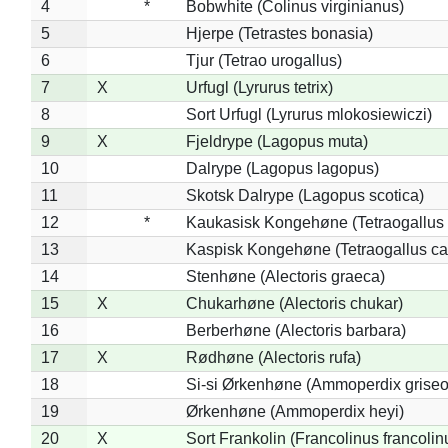
4
*
Bobwhite (Colinus virginianus)
5
Hjerpe (Tetrastes bonasia)
6
Tjur (Tetrao urogallus)
7
X
Urfugl (Lyrurus tetrix)
8
Sort Urfugl (Lyrurus mlokosiewiczi)
9
X
Fjeldrype (Lagopus muta)
10
Dalrype (Lagopus lagopus)
11
Skotsk Dalrype (Lagopus scotica)
12
*
Kaukasisk Kongehøne (Tetraogallus 
13
Kaspisk Kongehøne (Tetraogallus ca
14
Stenhøne (Alectoris graeca)
15
X
Chukarhøne (Alectoris chukar)
16
Berberhøne (Alectoris barbara)
17
X
Rødhøne (Alectoris rufa)
18
Si-si Ørkenhøne (Ammoperdix griseo
19
Ørkenhøne (Ammoperdix heyi)
20
X
Sort Frankolin (Francolinus francolin