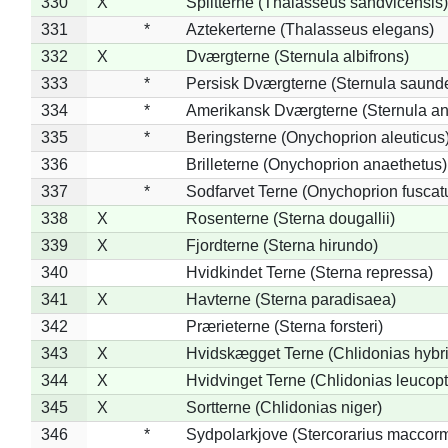
330
X
Splitterne (Thalasseus sandvicensis)
331
*
Aztekerterne (Thalasseus elegans)
332
X
Dværgterne (Sternula albifrons)
333
*
Persisk Dværgterne (Sternula saunde
334
*
Amerikansk Dværgterne (Sternula ant
335
*
Beringsterne (Onychoprion aleuticus
336
Brilleterne (Onychoprion anaethetus)
337
*
Sodfarvet Terne (Onychoprion fuscat
338
X
Rosenterne (Sterna dougallii)
339
X
Fjordterne (Sterna hirundo)
340
Hvidkindet Terne (Sterna repressa)
341
X
Havterne (Sterna paradisaea)
342
Prærieterne (Sterna forsteri)
343
X
Hvidskægget Terne (Chlidonias hybr
344
X
Hvidvinget Terne (Chlidonias leucopt
345
X
Sortterne (Chlidonias niger)
346
*
Sydpolarkjove (Stercorarius maccorm