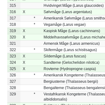
315
Hvidvinget Måge (Larus glaucoides)
316
X
Sølvmåge (Larus argentatus)
317
*
Amerikansk Sølvmåge (Larus smiths
318
*
Vegamåge (Larus vegae)
319
X
Kaspisk Måge (Larus cachinnans)
320
X
Middelhavssølvmåge (Larus michahel
321
Armensk Måge (Larus armenicus)
322
*
Skifermåge (Larus schistisagus)
323
X
Sildemåge (Larus fuscus)
324
X
Sandterne (Gelochelidon nilotica)
325
X
Rovterne (Hydroprogne caspia)
326
*
Amerikansk Kongeterne (Thalasseu
327
Bergiusterne (Thalasseus bergii)
328
Bengalterne (Thalasseus bengalensi
329
*
Vestafrikansk Kongeterne (Thalasse
albididorsalis)