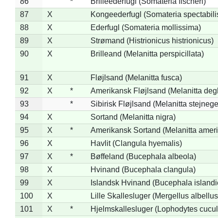
86
*
Brilleederfugl (Somateria fischeri)
87
X
Kongeederfugl (Somateria spectabili
88
X
Ederfugl (Somateria mollissima)
89
X
Strømand (Histrionicus histrionicus)
90
X
Brilleand (Melanitta perspicillata)
91
X
Fløjlsand (Melanitta fusca)
92
X
*
Amerikansk Fløjlsand (Melanitta deg
93
*
Sibirisk Fløjlsand (Melanitta stejnege
94
X
Sortand (Melanitta nigra)
95
X
*
Amerikansk Sortand (Melanitta amer
96
X
Havlit (Clangula hyemalis)
97
X
*
Bøffeland (Bucephala albeola)
98
X
Hvinand (Bucephala clangula)
99
X
Islandsk Hvinand (Bucephala islandi
100
X
Lille Skallesluger (Mergellus albellus
101
X
*
Hjelmskallesluger (Lophodytes cucul