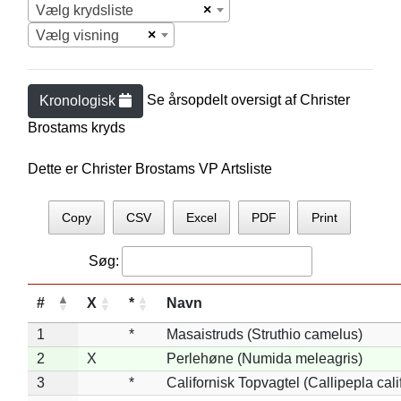
×
Vælg krydsliste
×
Vælg visning
Se årsopdelt oversigt af
Christer
Kronologisk
Brostam
s kryds
Dette er Christer Brostams VP Artsliste
Copy
CSV
Excel
PDF
Print
Søg:
#
X
*
Navn
1
*
Masaistruds (Struthio camelus)
2
X
Perlehøne (Numida meleagris)
3
*
Californisk Topvagtel (Callipepla cali