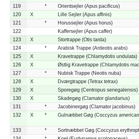
119
*
Orientsejler (Apus pacificus)
120
X
Lille Sejler (Apus affinis)
121
*
Horussejler (Apus horus)
122
Kaffersejler (Apus caffer)
123
X
Stortrappe (Otis tarda)
124
*
Arabisk Trappe (Ardeotis arabs)
125
X
Kravetrappe (Chlamydotis undulata)
126
X
Østlig Kravetrappe (Chlamydotis mac
127
*
Nubisk Trappe (Neotis nuba)
128
X
Dværgtrappe (Tetrax tetrax)
129
X
Sporegøg (Centropus senegalensis)
130
X
Skadegøg (Clamator glandarius)
131
*
Jacobinergøg (Clamator jacobinus)
132
X
*
Gulnæbbet Gøg (Coccyzus american
133
*
Sortnæbbet Gøg (Coccyzus erythrop
134
*
Koel (Eudynamys scolopaceus)