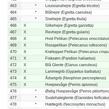
463
*
Louisianahejre (Egretta tricolor)
464
*
Blåhejre (Egretta caerulea)
465
*
Snehejre (Egretta thula)
466
X
Silkehejre (Egretta garzetta)
467
X
Revhejre (Egretta gularis)
468
X
Hvid Pelikan (Pelecanus onocrotalus
469
X
Rosapelikan (Pelecanus rufescens)
470
X
Krøltoppet Pelikan (Pelecanus crisp
471
X
Fiskeørn (Pandion haliaetus)
472
X
Blå Glente (Elanus caeruleus)
473
X
Lammegrib (Gypaetus barbatus)
474
X
Ådselgrib (Neophron percnopterus)
475
X
Hvepsevåge (Pernis apivorus)
476
*
Østlig Hvepsevåge (Pernis ptilorhyn
477
*
Svalehaleglente (Elanoides forficatu
478
*
Hættegrib (Necrosyrtes monachus)