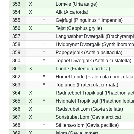
353
X
Lomvie (Uria aalge)
354
X
Alk (Alca torda)
355
*
Gejrfugl (Pinguinus † impennis)
356
X
Tejst (Cepphus grylle)
357
*
Langnæbbet Dværgalk (Brachyramph
358
*
Hvidbrynet Dværgalk (Synthliboramp
359
*
Papegøjealk (Aethia psittacula)
360
*
Toppet Dværgalk (Aethia cristatella)
361
X
Lunde (Fratercula arctica)
362
*
Hornet Lunde (Fratercula corniculata
363
*
Toplunde (Fratercula cirrhata)
364
X
Rødnæbbet Tropikfugl (Phaethon ae
365
X
*
Hvidhalet Tropikfugl (Phaethon leptu
366
X
Rødstrubet Lom (Gavia stellata)
367
X
Sortstrubet Lom (Gavia arctica)
368
*
Stillehavslom (Gavia pacifica)
369
X
Islom (Gavia immer)