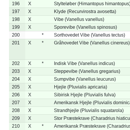
196
X
Stylteløber (Himantopus himantopus
197
X
Klyde (Recurvirostra avosetta)
198
X
Vibe (Vanellus vanellus)
199
X
Sporevibe (Vanellus spinosus)
200
*
Sorthovedet Vibe (Vanellus tectus)
201
X
*
Gråhovedet Vibe (Vanellus cinereus)
202
X
*
Indisk Vibe (Vanellus indicus)
203
X
Steppevibe (Vanellus gregarius)
204
X
Sumpvibe (Vanellus leucurus)
205
X
Hjejle (Pluvialis apricaria)
206
X
Sibirisk Hjejle (Pluvialis fulva)
207
X
Amerikansk Hjejle (Pluvialis dominic
208
X
Strandhjejle (Pluvialis squatarola)
209
X
Stor Præstekrave (Charadrius hiaticu
210
X
*
Amerikansk Præstekrave (Charadriu