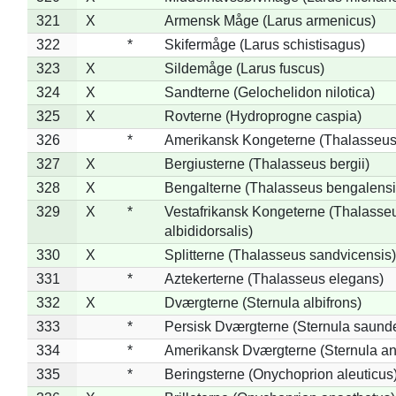
321
X
Armensk Måge (Larus armenicus)
322
*
Skifermåge (Larus schistisagus)
323
X
Sildemåge (Larus fuscus)
324
X
Sandterne (Gelochelidon nilotica)
325
X
Rovterne (Hydroprogne caspia)
326
*
Amerikansk Kongeterne (Thalasseu
327
X
Bergiusterne (Thalasseus bergii)
328
X
Bengalterne (Thalasseus bengalensi
329
X
*
Vestafrikansk Kongeterne (Thalasse
albididorsalis)
330
X
Splitterne (Thalasseus sandvicensis)
331
*
Aztekerterne (Thalasseus elegans)
332
X
Dværgterne (Sternula albifrons)
333
*
Persisk Dværgterne (Sternula saunde
334
*
Amerikansk Dværgterne (Sternula ant
335
*
Beringsterne (Onychoprion aleuticus