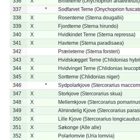
336
X
Brilleterne (Onychoprion anaethetus)
337
*
Sodfarvet Terne (Onychoprion fuscat
338
X
Rosenterne (Sterna dougallii)
339
X
Fjordterne (Sterna hirundo)
340
X
Hvidkindet Terne (Sterna repressa)
341
X
Havterne (Sterna paradisaea)
342
Prærieterne (Sterna forsteri)
343
X
Hvidskægget Terne (Chlidonias hybr
344
X
Hvidvinget Terne (Chlidonias leucopt
345
X
Sortterne (Chlidonias niger)
346
*
Sydpolarkjove (Stercorarius maccorm
347
X
Storkjove (Stercorarius skua)
348
X
Mellemkjove (Stercorarius pomarinus
349
X
Almindelig Kjove (Stercorarius parasi
350
X
Lille Kjove (Stercorarius longicaudus
351
X
Søkonge (Alle alle)
352
X
Polarlomvie (Uria lomvia)