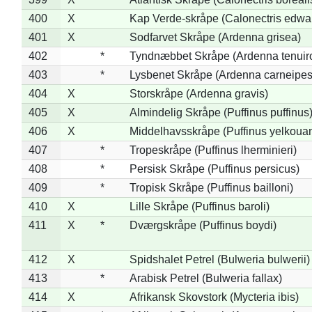
400
X
Kap Verde-skråpe (Calonectris edwar
401
X
Sodfarvet Skråpe (Ardenna grisea)
402
*
Tyndnæbbet Skråpe (Ardenna tenuiro
403
*
Lysbenet Skråpe (Ardenna carneipes
404
X
Storskråpe (Ardenna gravis)
405
X
Almindelig Skråpe (Puffinus puffinus
406
X
Middelhavsskråpe (Puffinus yelkoua
407
*
Tropeskråpe (Puffinus lherminieri)
408
*
Persisk Skråpe (Puffinus persicus)
409
*
Tropisk Skråpe (Puffinus bailloni)
410
X
Lille Skråpe (Puffinus baroli)
411
X
*
Dværgskråpe (Puffinus boydi)
412
X
Spidshalet Petrel (Bulweria bulwerii)
413
*
Arabisk Petrel (Bulweria fallax)
414
X
Afrikansk Skovstork (Mycteria ibis)