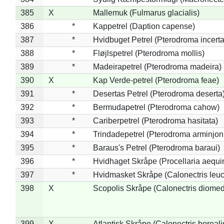
385
X
Mallemuk (Fulmarus glacialis)
386
*
Kappetrel (Daption capense)
387
*
Hvidbuget Petrel (Pterodroma incerta
388
*
Fløjlspetrel (Pterodroma mollis)
389
*
Madeirapetrel (Pterodroma madeira)
390
X
Kap Verde-petrel (Pterodroma feae)
391
*
Desertas Petrel (Pterodroma deserta
392
*
Bermudapetrel (Pterodroma cahow)
393
*
Cariberpetrel (Pterodroma hasitata)
394
*
Trindadepetrel (Pterodroma arminjon
395
*
Baraus's Petrel (Pterodroma baraui)
396
*
Hvidhaget Skråpe (Procellaria aequin
397
*
Hvidmasket Skråpe (Calonectris leu
398
X
Scopolis Skråpe (Calonectris diome
399
X
Atlantisk Skråpe (Calonectris boreali