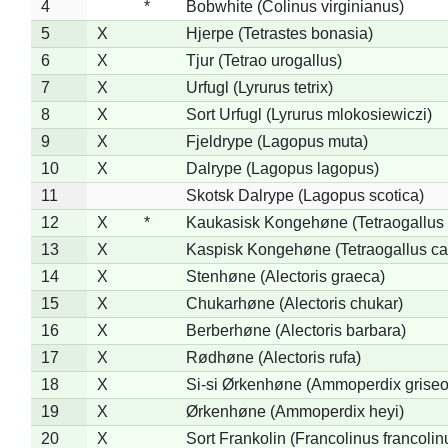
4
*
Bobwhite (Colinus virginianus)
5
X
Hjerpe (Tetrastes bonasia)
6
X
Tjur (Tetrao urogallus)
7
X
Urfugl (Lyrurus tetrix)
8
X
Sort Urfugl (Lyrurus mlokosiewiczi)
9
X
Fjeldrype (Lagopus muta)
10
X
Dalrype (Lagopus lagopus)
11
Skotsk Dalrype (Lagopus scotica)
12
X
*
Kaukasisk Kongehøne (Tetraogallus 
13
X
Kaspisk Kongehøne (Tetraogallus ca
14
X
Stenhøne (Alectoris graeca)
15
X
Chukarhøne (Alectoris chukar)
16
X
Berberhøne (Alectoris barbara)
17
X
Rødhøne (Alectoris rufa)
18
X
Si-si Ørkenhøne (Ammoperdix griseo
19
X
Ørkenhøne (Ammoperdix heyi)
20
X
Sort Frankolin (Francolinus francolin