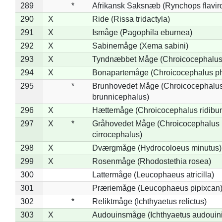
289
*
Afrikansk Saksnæb (Rynchops flaviro
290
X
Ride (Rissa tridactyla)
291
X
Ismåge (Pagophila eburnea)
292
X
Sabinemåge (Xema sabini)
293
X
Tyndnæbbet Måge (Chroicocephalus
294
X
Bonapartemåge (Chroicocephalus ph
295
*
Brunhovedet Måge (Chroicocephalu
brunnicephalus)
296
X
Hættemåge (Chroicocephalus ridibu
297
X
*
Gråhovedet Måge (Chroicocephalus
cirrocephalus)
298
X
Dværgmåge (Hydrocoloeus minutus)
299
X
Rosenmåge (Rhodostethia rosea)
300
Lattermåge (Leucophaeus atricilla)
301
Præriemåge (Leucophaeus pipixcan
302
*
Reliktmåge (Ichthyaetus relictus)
303
X
Audouinsmåge (Ichthyaetus audouini