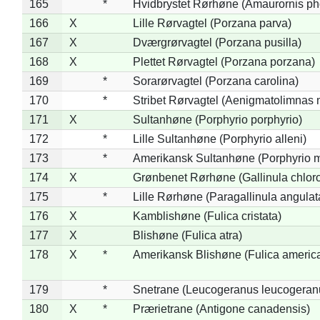
165
*
Hvidbrystet Rørhøne (Amaurornis ph
166
X
Lille Rørvagtel (Porzana parva)
167
X
Dværgrørvagtel (Porzana pusilla)
168
X
Plettet Rørvagtel (Porzana porzana)
169
*
Sorarørvagtel (Porzana carolina)
170
*
Stribet Rørvagtel (Aenigmatolimnas 
171
X
Sultanhøne (Porphyrio porphyrio)
172
*
Lille Sultanhøne (Porphyrio alleni)
173
*
Amerikansk Sultanhøne (Porphyrio m
174
X
Grønbenet Rørhøne (Gallinula chlor
175
*
Lille Rørhøne (Paragallinula angulat
176
X
Kamblishøne (Fulica cristata)
177
X
Blishøne (Fulica atra)
178
X
*
Amerikansk Blishøne (Fulica americ
179
*
Snetrane (Leucogeranus leucogeran
180
X
*
Prærietrane (Antigone canadensis)