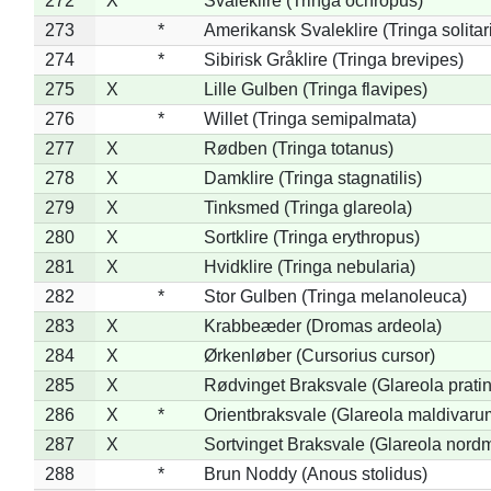
272
X
Svaleklire (Tringa ochropus)
273
*
Amerikansk Svaleklire (Tringa solitar
274
*
Sibirisk Gråklire (Tringa brevipes)
275
X
Lille Gulben (Tringa flavipes)
276
*
Willet (Tringa semipalmata)
277
X
Rødben (Tringa totanus)
278
X
Damklire (Tringa stagnatilis)
279
X
Tinksmed (Tringa glareola)
280
X
Sortklire (Tringa erythropus)
281
X
Hvidklire (Tringa nebularia)
282
*
Stor Gulben (Tringa melanoleuca)
283
X
Krabbeæder (Dromas ardeola)
284
X
Ørkenløber (Cursorius cursor)
285
X
Rødvinget Braksvale (Glareola pratin
286
X
*
Orientbraksvale (Glareola maldivaru
287
X
Sortvinget Braksvale (Glareola nord
288
*
Brun Noddy (Anous stolidus)