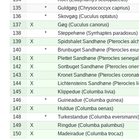
135
*
Guldgøg (Chrysococcyx caprius)
136
*
Skovgøg (Cuculus optatus)
137
X
Gøg (Cuculus canorus)
138
*
Steppehøne (Syrrhaptes paradoxus)
139
X
Spidshalet Sandhøne (Pterocles alch
140
*
Brunbuget Sandhøne (Pterocles exus
141
X
Plettet Sandhøne (Pterocles senegal
142
X
Sortbuget Sandhøne (Pterocles orient
143
X
Kronet Sandhøne (Pterocles coronat
144
X
Lichtensteins Sandhøne (Pterocles lic
145
X
Klippedue (Columba livia)
146
*
Guineadue (Columba guinea)
147
X
Huldue (Columba oenas)
148
*
Turkestandue (Columba eversmanni
149
X
Ringdue (Columba palumbus)
150
X
Madeiradue (Columba trocaz)