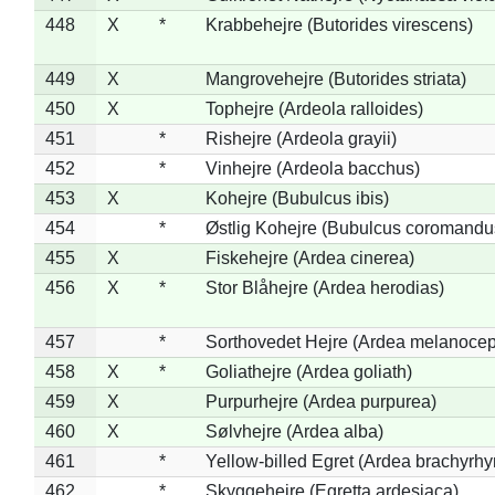
448
X
*
Krabbehejre (Butorides virescens)
449
X
Mangrovehejre (Butorides striata)
450
X
Tophejre (Ardeola ralloides)
451
*
Rishejre (Ardeola grayii)
452
*
Vinhejre (Ardeola bacchus)
453
X
Kohejre (Bubulcus ibis)
454
*
Østlig Kohejre (Bubulcus coromandu
455
X
Fiskehejre (Ardea cinerea)
456
X
*
Stor Blåhejre (Ardea herodias)
457
*
Sorthovedet Hejre (Ardea melanocep
458
X
*
Goliathejre (Ardea goliath)
459
X
Purpurhejre (Ardea purpurea)
460
X
Sølvhejre (Ardea alba)
461
*
Yellow-billed Egret (Ardea brachyrh
462
*
Skyggehejre (Egretta ardesiaca)