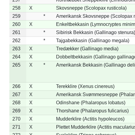
258
X
Skovsneppe (Scolopax rusticola)
259
*
Amerikansk Skovsneppe (Scolopax m
260
X
Enkeltbekkasin (Lymnocryptes minim
261
*
Sibirisk Bekkasin (Gallinago stenura
262
*
Tajgabekkasin (Gallinago megala)
263
X
Tredækker (Gallinago media)
264
X
Dobbeltbekkasin (Gallinago gallinag
265
X
*
Amerikansk Bekkasin (Gallinago deli
266
X
Terekklire (Xenus cinereus)
267
X
Amerikansk Svømmesneppe (Phalarop
268
X
Odinshane (Phalaropus lobatus)
269
X
Thorshane (Phalaropus fulicarius)
270
X
Mudderklire (Actitis hypoleucos)
271
X
Plettet Mudderklire (Actitis maculariu