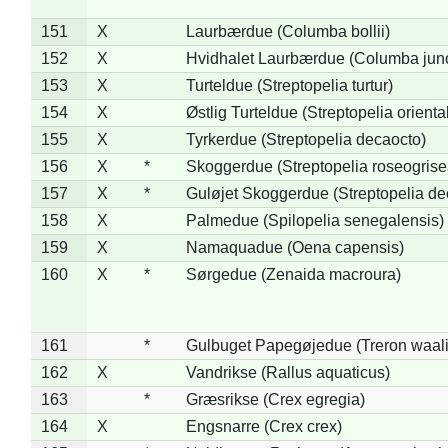
151
X
Laurbærdue (Columba bollii)
152
X
Hvidhalet Laurbærdue (Columba jun
153
X
Turteldue (Streptopelia turtur)
154
X
Østlig Turteldue (Streptopelia oriental
155
X
Tyrkerdue (Streptopelia decaocto)
156
X
*
Skoggerdue (Streptopelia roseogrise
157
X
*
Guløjet Skoggerdue (Streptopelia de
158
X
Palmedue (Spilopelia senegalensis)
159
X
Namaquadue (Oena capensis)
160
X
*
Sørgedue (Zenaida macroura)
161
*
Gulbuget Papegøjedue (Treron waali
162
X
Vandrikse (Rallus aquaticus)
163
*
Græsrikse (Crex egregia)
164
X
Engsnarre (Crex crex)