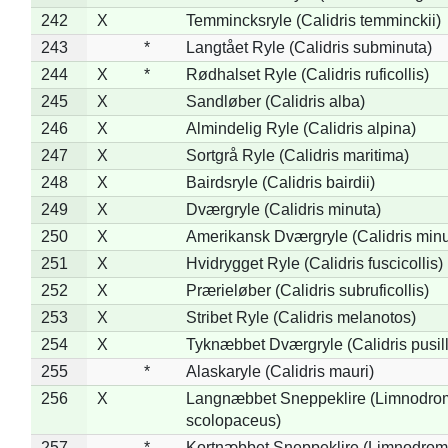
242
X
Temmincksryle (Calidris temminckii)
243
*
Langtået Ryle (Calidris subminuta)
244
X
*
Rødhalset Ryle (Calidris ruficollis)
245
X
Sandløber (Calidris alba)
246
X
Almindelig Ryle (Calidris alpina)
247
X
Sortgrå Ryle (Calidris maritima)
248
X
Bairdsryle (Calidris bairdii)
249
X
Dværgryle (Calidris minuta)
250
X
Amerikansk Dværgryle (Calidris minut
251
X
Hvidrygget Ryle (Calidris fuscicollis)
252
X
Prærieløber (Calidris subruficollis)
253
X
Stribet Ryle (Calidris melanotos)
254
X
Tyknæbbet Dværgryle (Calidris pusil
255
*
Alaskaryle (Calidris mauri)
256
X
Langnæbbet Sneppeklire (Limnodro
scolopaceus)
257
*
Kortnæbbet Sneppeklire (Limnodrom