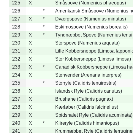
225
X
Småspove (Numenius phaeopus)
226
*
Amerikansk Småspove (Numenius h
227
X
*
Dværgspove (Numenius minutus)
228
*
Eskimospove (Numenius borealis)
229
X
*
Tyndnæbbet Spove (Numenius tenuiro
230
X
Storspove (Numenius arquata)
231
X
Lille Kobbersneppe (Limosa lapponi
232
X
Stor Kobbersneppe (Limosa limosa)
233
X
*
Canadisk Kobbersneppe (Limosa ha
234
X
Stenvender (Arenaria interpres)
235
*
Storryle (Calidris tenuirostris)
236
X
Islandsk Ryle (Calidris canutus)
237
X
Brushane (Calidris pugnax)
238
X
Kærløber (Calidris falcinellus)
239
X
Spidshalet Ryle (Calidris acuminata)
240
X
*
Klireryle (Calidris himantopus)
241
X
Krumnæbbet Ryle (Calidris ferrugine