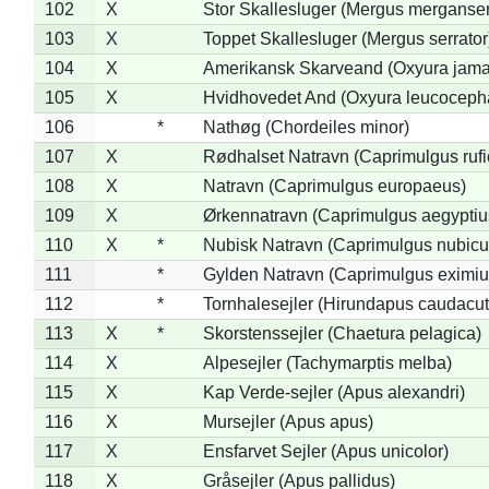
102
X
Stor Skallesluger (Mergus merganser
103
X
Toppet Skallesluger (Mergus serrator
104
X
Amerikansk Skarveand (Oxyura jama
105
X
Hvidhovedet And (Oxyura leucoceph
106
*
Nathøg (Chordeiles minor)
107
X
Rødhalset Natravn (Caprimulgus rufic
108
X
Natravn (Caprimulgus europaeus)
109
X
Ørkennatravn (Caprimulgus aegyptiu
110
X
*
Nubisk Natravn (Caprimulgus nubicu
111
*
Gylden Natravn (Caprimulgus eximiu
112
*
Tornhalesejler (Hirundapus caudacut
113
X
*
Skorstenssejler (Chaetura pelagica)
114
X
Alpesejler (Tachymarptis melba)
115
X
Kap Verde-sejler (Apus alexandri)
116
X
Mursejler (Apus apus)
117
X
Ensfarvet Sejler (Apus unicolor)
118
X
Gråsejler (Apus pallidus)