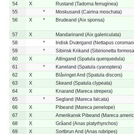
54
X
Rustand (Tadorna ferruginea)
55
*
Moskusand (Cairina moschata)
56
X
*
Brudeand (Aix sponsa)
57
X
Mandarinand (Aix galericulata)
58
*
Indisk Dværgand (Nettapus coroman
59
*
Sibirisk Krikand (Sibirionetta formosa
60
X
Atlingand (Spatula querquedula)
61
*
Kaneland (Spatula cyanoptera)
62
X
Blåvinget And (Spatula discors)
63
X
Skeand (Spatula clypeata)
64
X
Knarand (Mareca strepera)
65
*
Segland (Mareca falcata)
66
X
Pibeand (Mareca penelope)
67
X
Amerikansk Pibeand (Mareca americ
68
X
Gråand (Anas platyrhynchos)
69
X
Sortbrun And (Anas rubripes)