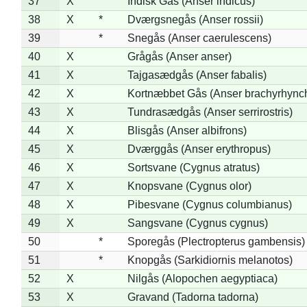
37
X
Indisk Gås (Anser indicus)
38
X
*
Dværgsnegås (Anser rossii)
39
*
Snegås (Anser caerulescens)
40
X
Grågås (Anser anser)
41
X
Tajgasædgås (Anser fabalis)
42
X
Kortnæbbet Gås (Anser brachyrhync
43
X
Tundrasædgås (Anser serrirostris)
44
X
Blisgås (Anser albifrons)
45
X
Dværggås (Anser erythropus)
46
X
Sortsvane (Cygnus atratus)
47
X
Knopsvane (Cygnus olor)
48
X
Pibesvane (Cygnus columbianus)
49
X
Sangsvane (Cygnus cygnus)
50
*
Sporegås (Plectropterus gambensis)
51
*
Knopgås (Sarkidiornis melanotos)
52
X
Nilgås (Alopochen aegyptiaca)
53
X
Gravand (Tadorna tadorna)