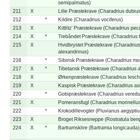
semipalmatus)
211
X
Lille Præstekrave (Charadrius dubius
212
*
Kildire (Charadrius vociferus)
213
X
Kittlitz' Præstekrave (Charadrius pec
214
X
*
Trebåndet Præstekrave (Charadrius tr
215
X
Hvidbrystet Præstekrave (Charadrius
alexandrinus)
216
*
Sibirisk Præstekrave (Charadrius mo
217
X
*
Tibetansk Præstekrave (Charadrius at
218
X
Ørkenpræstekrave (Charadrius lesche
219
X
Kaspisk Præstekrave (Charadrius asi
220
*
Gobipræstekrave (Charadrius veredu
221
X
Pomeransfugl (Charadrius morinellu
222
*
Krokodillevogter (Pluvianus aegyptiu
223
X
Broget Riksesneppe (Rostratula ben
224
X
*
Bartramsklire (Bartramia longicauda)