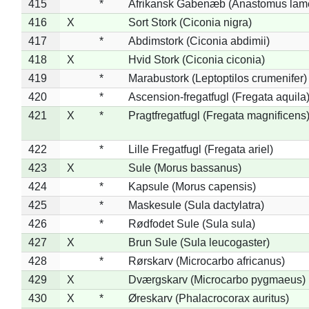
415
*
Afrikansk Gabenæb (Anastomus lame
416
X
Sort Stork (Ciconia nigra)
417
*
Abdimstork (Ciconia abdimii)
418
X
Hvid Stork (Ciconia ciconia)
419
*
Marabustork (Leptoptilos crumenifer)
420
*
Ascension-fregatfugl (Fregata aquila
421
X
*
Pragtfregatfugl (Fregata magnificens
422
*
Lille Fregatfugl (Fregata ariel)
423
X
Sule (Morus bassanus)
424
*
Kapsule (Morus capensis)
425
*
Maskesule (Sula dactylatra)
426
*
Rødfodet Sule (Sula sula)
427
X
Brun Sule (Sula leucogaster)
428
*
Rørskarv (Microcarbo africanus)
429
X
Dværgskarv (Microcarbo pygmaeus)
430
X
*
Øreskarv (Phalacrocorax auritus)