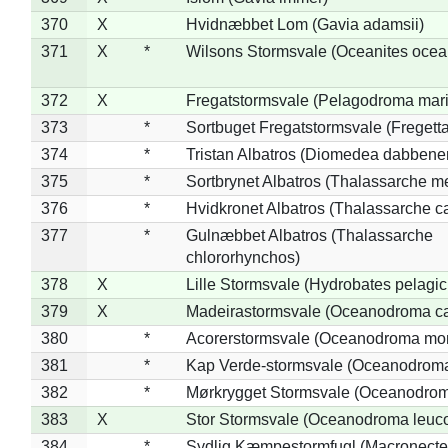
370
X
Hvidnæbbet Lom (Gavia adamsii)
371
X
*
Wilsons Stormsvale (Oceanites ocea
372
X
Fregatstormsvale (Pelagodroma mar
373
*
Sortbuget Fregatstormsvale (Fregetta
374
*
Tristan Albatros (Diomedea dabbene
375
*
Sortbrynet Albatros (Thalassarche m
376
*
Hvidkronet Albatros (Thalassarche c
377
*
Gulnæbbet Albatros (Thalassarche
chlororhynchos)
378
X
Lille Stormsvale (Hydrobates pelagic
379
X
Madeirastormsvale (Oceanodroma ca
380
*
Acorerstormsvale (Oceanodroma mon
381
*
Kap Verde-stormsvale (Oceanodroma
382
*
Mørkrygget Stormsvale (Oceanodrom
383
X
Stor Stormsvale (Oceanodroma leuc
384
*
Sydlig Kæmpestormfugl (Macronecte