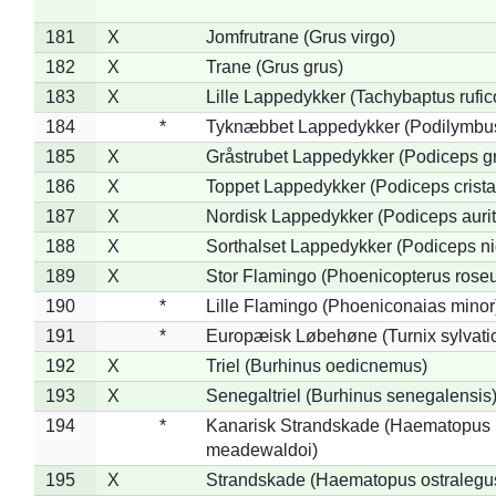
181
X
Jomfrutrane (Grus virgo)
182
X
Trane (Grus grus)
183
X
Lille Lappedykker (Tachybaptus rufico
184
*
Tyknæbbet Lappedykker (Podilymbu
185
X
Gråstrubet Lappedykker (Podiceps g
186
X
Toppet Lappedykker (Podiceps crista
187
X
Nordisk Lappedykker (Podiceps aurit
188
X
Sorthalset Lappedykker (Podiceps nig
189
X
Stor Flamingo (Phoenicopterus rose
190
*
Lille Flamingo (Phoeniconaias minor
191
*
Europæisk Løbehøne (Turnix sylvati
192
X
Triel (Burhinus oedicnemus)
193
X
Senegaltriel (Burhinus senegalensis
194
*
Kanarisk Strandskade (Haematopus
meadewaldoi)
195
X
Strandskade (Haematopus ostralegu