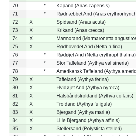
70
*
Kapand (Anas capensis)
71
*
Rødnæbbet And (Anas erythrorhynch
72
X
Spidsand (Anas acuta)
73
X
Krikand (Anas crecca)
74
X
Marmorand (Marmaronetta angustirost
75
X
Rødhovedet And (Netta rufina)
76
*
Rødøjet And (Netta erythrophthalma)
77
*
Stor Taffeland (Aythya valisineria)
78
*
Amerikansk Taffeland (Aythya ameri
79
X
Taffeland (Aythya ferina)
80
X
Hvidøjet And (Aythya nyroca)
81
X
Halsbåndstroldand (Aythya collaris)
82
X
Troldand (Aythya fuligula)
83
X
Bjergand (Aythya marila)
84
X
Lille Bjergand (Aythya affinis)
85
X
Stellersand (Polysticta stelleri)