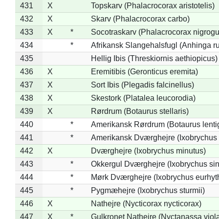
431
X
Topskarv (Phalacrocorax aristotelis)
432
X
Skarv (Phalacrocorax carbo)
433
X
*
Socotraskarv (Phalacrocorax nigrogul
434
*
Afrikansk Slangehalsfugl (Anhinga ru
435
Hellig Ibis (Threskiornis aethiopicus)
436
X
Eremitibis (Geronticus eremita)
437
X
Sort Ibis (Plegadis falcinellus)
438
X
Skestork (Platalea leucorodia)
439
X
Rørdrum (Botaurus stellaris)
440
*
Amerikansk Rørdrum (Botaurus lenti
441
*
Amerikansk Dværghejre (Ixobrychus e
442
X
Dværghejre (Ixobrychus minutus)
443
*
Okkergul Dværghejre (Ixobrychus sin
444
*
Mørk Dværghejre (Ixobrychus eurhy
445
*
Pygmæhejre (Ixobrychus sturmii)
446
X
Nathejre (Nycticorax nycticorax)
447
X
*
Gulkronet Nathejre (Nyctanassa viol