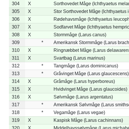
304
X
Sorthovedet Måge (Ichthyaetus mela
305
X
Stor Sorthovedet Måge (Ichthyaetus 
306
X
Rødehavsmåge (Ichthyaetus leucop
307
X
Sodfarvet Måge (Ichthyaetus hempric
308
X
Stormmåge (Larus canus)
309
*
Amerikansk Stormmåge (Larus brach
310
X
Ringnæbbet Måge (Larus delawarens
311
X
Svartbag (Larus marinus)
312
*
Tangmåge (Larus dominicanus)
313
*
Gråvinget Måge (Larus glaucescens)
314
X
Gråmåge (Larus hyperboreus)
315
X
Hvidvinget Måge (Larus glaucoides)
316
X
Sølvmåge (Larus argentatus)
317
*
Amerikansk Sølvmåge (Larus smiths
318
*
Vegamåge (Larus vegae)
319
X
Kaspisk Måge (Larus cachinnans)
320
X
Middelhavssølvmåge (Larus michahel