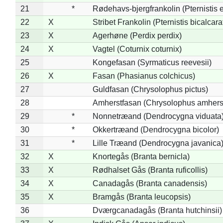
21
*
Rødehavs-bjergfrankolin (Pternistis e
22
X
Stribet Frankolin (Pternistis bicalcara
23
X
Agerhøne (Perdix perdix)
24
X
Vagtel (Coturnix coturnix)
25
Kongefasan (Syrmaticus reevesii)
26
X
Fasan (Phasianus colchicus)
27
Guldfasan (Chrysolophus pictus)
28
Amherstfasan (Chrysolophus amhers
29
*
Nonnetræand (Dendrocygna viduata
30
*
Okkertræand (Dendrocygna bicolor)
31
*
Lille Træand (Dendrocygna javanica
32
X
Knortegås (Branta bernicla)
33
X
Rødhalset Gås (Branta ruficollis)
34
X
Canadagås (Branta canadensis)
35
X
Bramgås (Branta leucopsis)
36
Dværgcanadagås (Branta hutchinsii)