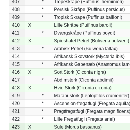
407
*
Tropeskråpe (Puffinus lherminieri)
408
*
Persisk Skråpe (Puffinus persicus)
409
*
Tropisk Skråpe (Puffinus bailloni)
410
X
Lille Skråpe (Puffinus baroli)
411
*
Dværgskråpe (Puffinus boydi)
412
X
Spidshalet Petrel (Bulweria bulwerii)
413
*
Arabisk Petrel (Bulweria fallax)
414
Afrikansk Skovstork (Mycteria ibis)
415
*
Afrikansk Gabenæb (Anastomus lame
416
X
Sort Stork (Ciconia nigra)
417
*
Abdimstork (Ciconia abdimii)
418
X
Hvid Stork (Ciconia ciconia)
419
*
Marabustork (Leptoptilos crumenifer)
420
*
Ascension-fregatfugl (Fregata aquila
421
*
Pragtfregatfugl (Fregata magnificens
422
*
Lille Fregatfugl (Fregata ariel)
423
X
Sule (Morus bassanus)