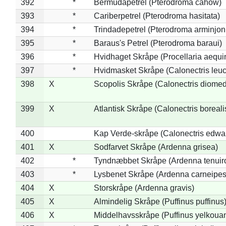
392
*
Bermudapetrel (Pterodroma cahow)
393
*
Cariberpetrel (Pterodroma hasitata)
394
*
Trindadepetrel (Pterodroma arminjon
395
*
Baraus's Petrel (Pterodroma baraui)
396
*
Hvidhaget Skråpe (Procellaria aequin
397
*
Hvidmasket Skråpe (Calonectris leu
398
X
Scopolis Skråpe (Calonectris diome
399
X
Atlantisk Skråpe (Calonectris boreali
400
Kap Verde-skråpe (Calonectris edwar
401
X
Sodfarvet Skråpe (Ardenna grisea)
402
*
Tyndnæbbet Skråpe (Ardenna tenuiro
403
*
Lysbenet Skråpe (Ardenna carneipes
404
X
Storskråpe (Ardenna gravis)
405
X
Almindelig Skråpe (Puffinus puffinus
406
X
Middelhavsskråpe (Puffinus yelkoua