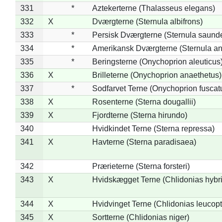
331
*
Aztekerterne (Thalasseus elegans)
332
X
Dværgterne (Sternula albifrons)
333
*
Persisk Dværgterne (Sternula saunde
334
*
Amerikansk Dværgterne (Sternula ant
335
*
Beringsterne (Onychoprion aleuticus
336
X
Brilleterne (Onychoprion anaethetus)
337
*
Sodfarvet Terne (Onychoprion fuscat
338
X
Rosenterne (Sterna dougallii)
339
X
Fjordterne (Sterna hirundo)
340
Hvidkindet Terne (Sterna repressa)
341
X
Havterne (Sterna paradisaea)
342
Prærieterne (Sterna forsteri)
343
X
Hvidskægget Terne (Chlidonias hybr
344
X
Hvidvinget Terne (Chlidonias leucopt
345
X
Sortterne (Chlidonias niger)