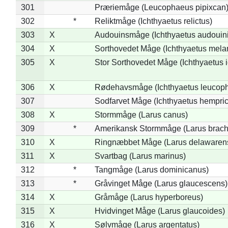
301
Præriemåge (Leucophaeus pipixcan
302
*
Reliktmåge (Ichthyaetus relictus)
303
X
Audouinsmåge (Ichthyaetus audouini
304
X
Sorthovedet Måge (Ichthyaetus mela
305
X
Stor Sorthovedet Måge (Ichthyaetus 
306
X
Rødehavsmåge (Ichthyaetus leucop
307
Sodfarvet Måge (Ichthyaetus hempric
308
X
Stormmåge (Larus canus)
309
*
Amerikansk Stormmåge (Larus brach
310
X
Ringnæbbet Måge (Larus delawarens
311
X
Svartbag (Larus marinus)
312
*
Tangmåge (Larus dominicanus)
313
*
Gråvinget Måge (Larus glaucescens)
314
X
Gråmåge (Larus hyperboreus)
315
X
Hvidvinget Måge (Larus glaucoides)
316
X
Sølvmåge (Larus argentatus)