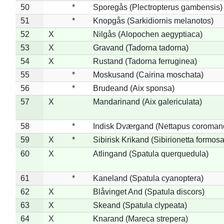
50
*
Sporegås (Plectropterus gambensis)
51
*
Knopgås (Sarkidiornis melanotos)
52
X
Nilgås (Alopochen aegyptiaca)
53
X
Gravand (Tadorna tadorna)
54
X
Rustand (Tadorna ferruginea)
55
*
Moskusand (Cairina moschata)
56
*
Brudeand (Aix sponsa)
57
X
Mandarinand (Aix galericulata)
58
*
Indisk Dværgand (Nettapus coroman
59
X
*
Sibirisk Krikand (Sibirionetta formosa
60
X
Atlingand (Spatula querquedula)
61
*
Kaneland (Spatula cyanoptera)
62
X
Blåvinget And (Spatula discors)
63
X
Skeand (Spatula clypeata)
64
X
Knarand (Mareca strepera)