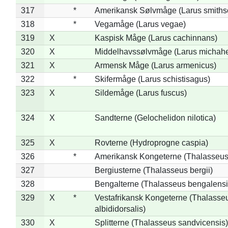
317
*
Amerikansk Sølvmåge (Larus smiths
318
*
Vegamåge (Larus vegae)
319
X
Kaspisk Måge (Larus cachinnans)
320
X
Middelhavssølvmåge (Larus michahel
321
X
Armensk Måge (Larus armenicus)
322
*
Skifermåge (Larus schistisagus)
323
X
Sildemåge (Larus fuscus)
324
X
Sandterne (Gelochelidon nilotica)
325
X
Rovterne (Hydroprogne caspia)
326
*
Amerikansk Kongeterne (Thalasseu
327
Bergiusterne (Thalasseus bergii)
328
Bengalterne (Thalasseus bengalensi
329
X
*
Vestafrikansk Kongeterne (Thalasse
albididorsalis)
330
X
Splitterne (Thalasseus sandvicensis)