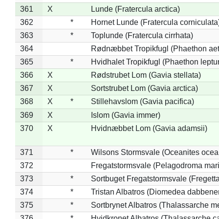
361
X
Lunde (Fratercula arctica)
362
*
Hornet Lunde (Fratercula corniculata
363
*
Toplunde (Fratercula cirrhata)
364
Rødnæbbet Tropikfugl (Phaethon ae
365
*
Hvidhalet Tropikfugl (Phaethon leptu
366
X
Rødstrubet Lom (Gavia stellata)
367
X
Sortstrubet Lom (Gavia arctica)
368
X
*
Stillehavslom (Gavia pacifica)
369
X
Islom (Gavia immer)
370
X
Hvidnæbbet Lom (Gavia adamsii)
371
*
Wilsons Stormsvale (Oceanites ocea
372
Fregatstormsvale (Pelagodroma mar
373
*
Sortbuget Fregatstormsvale (Fregetta
374
*
Tristan Albatros (Diomedea dabbene
375
*
Sortbrynet Albatros (Thalassarche m
376
*
Hvidkronet Albatros (Thalassarche c