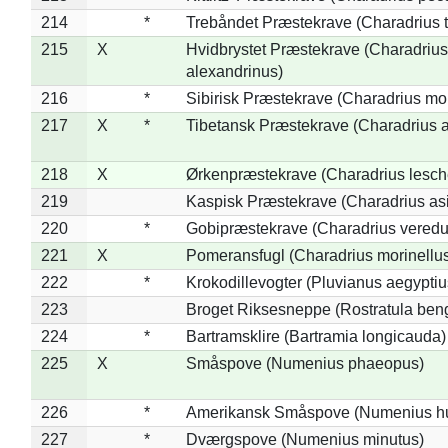
214
*
Trebåndet Præstekrave (Charadrius tr
215
X
Hvidbrystet Præstekrave (Charadrius
alexandrinus)
216
*
Sibirisk Præstekrave (Charadrius mo
217
X
*
Tibetansk Præstekrave (Charadrius at
218
X
Ørkenpræstekrave (Charadrius lesche
219
Kaspisk Præstekrave (Charadrius asi
220
*
Gobipræstekrave (Charadrius veredu
221
X
Pomeransfugl (Charadrius morinellu
222
*
Krokodillevogter (Pluvianus aegyptiu
223
Broget Riksesneppe (Rostratula ben
224
*
Bartramsklire (Bartramia longicauda)
225
X
Småspove (Numenius phaeopus)
226
*
Amerikansk Småspove (Numenius h
227
*
Dværgspove (Numenius minutus)