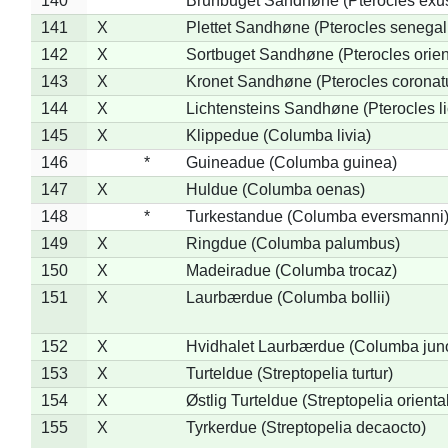
140
*
Brunbuget Sandhøne (Pterocles exus
141
X
Plettet Sandhøne (Pterocles senegal
142
X
Sortbuget Sandhøne (Pterocles orient
143
X
Kronet Sandhøne (Pterocles coronat
144
X
Lichtensteins Sandhøne (Pterocles lic
145
X
Klippedue (Columba livia)
146
*
Guineadue (Columba guinea)
147
X
Huldue (Columba oenas)
148
*
Turkestandue (Columba eversmanni
149
X
Ringdue (Columba palumbus)
150
X
Madeiradue (Columba trocaz)
151
X
Laurbærdue (Columba bollii)
152
X
Hvidhalet Laurbærdue (Columba jun
153
X
Turteldue (Streptopelia turtur)
154
X
Østlig Turteldue (Streptopelia oriental
155
X
Tyrkerdue (Streptopelia decaocto)