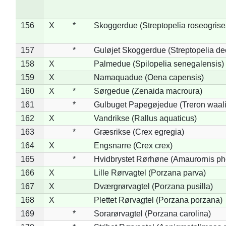
156
X
*
Skoggerdue (Streptopelia roseogrise
157
*
Guløjet Skoggerdue (Streptopelia de
158
X
Palmedue (Spilopelia senegalensis)
159
X
Namaquadue (Oena capensis)
160
X
*
Sørgedue (Zenaida macroura)
161
*
Gulbuget Papegøjedue (Treron waali
162
X
Vandrikse (Rallus aquaticus)
163
*
Græsrikse (Crex egregia)
164
X
Engsnarre (Crex crex)
165
*
Hvidbrystet Rørhøne (Amaurornis ph
166
X
Lille Rørvagtel (Porzana parva)
167
X
Dværgrørvagtel (Porzana pusilla)
168
X
Plettet Rørvagtel (Porzana porzana)
169
*
Sorarørvagtel (Porzana carolina)