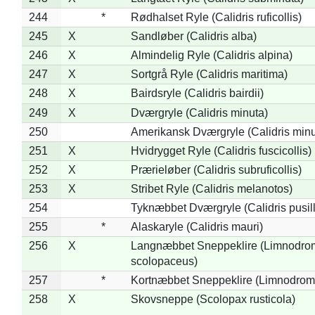
244
*
Rødhalset Ryle (Calidris ruficollis)
245
X
Sandløber (Calidris alba)
246
X
Almindelig Ryle (Calidris alpina)
247
X
Sortgrå Ryle (Calidris maritima)
248
X
Bairdsryle (Calidris bairdii)
249
X
Dværgryle (Calidris minuta)
250
Amerikansk Dværgryle (Calidris minut
251
X
Hvidrygget Ryle (Calidris fuscicollis)
252
X
Prærieløber (Calidris subruficollis)
253
X
Stribet Ryle (Calidris melanotos)
254
Tyknæbbet Dværgryle (Calidris pusil
255
*
Alaskaryle (Calidris mauri)
256
X
Langnæbbet Sneppeklire (Limnodro
scolopaceus)
257
*
Kortnæbbet Sneppeklire (Limnodrom
258
X
Skovsneppe (Scolopax rusticola)