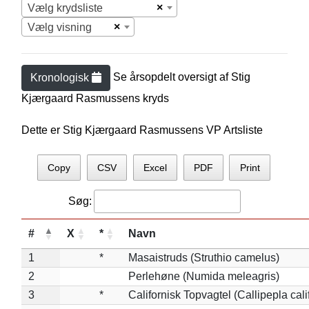
×
Vælg krydsliste
×
Vælg visning
Se årsopdelt oversigt af
Stig
Kronologisk
Kjærgaard Rasmussen
s kryds
Dette er Stig Kjærgaard Rasmussens VP Artsliste
Copy
CSV
Excel
PDF
Print
Søg:
#
X
*
Navn
1
*
Masaistruds (Struthio camelus)
2
Perlehøne (Numida meleagris)
3
*
Californisk Topvagtel (Callipepla cali