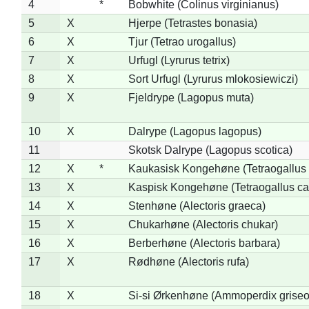
4
*
Bobwhite (Colinus virginianus)
5
X
Hjerpe (Tetrastes bonasia)
6
X
Tjur (Tetrao urogallus)
7
X
Urfugl (Lyrurus tetrix)
8
X
Sort Urfugl (Lyrurus mlokosiewiczi)
9
X
Fjeldrype (Lagopus muta)
10
X
Dalrype (Lagopus lagopus)
11
Skotsk Dalrype (Lagopus scotica)
12
X
*
Kaukasisk Kongehøne (Tetraogallus 
13
X
Kaspisk Kongehøne (Tetraogallus ca
14
X
Stenhøne (Alectoris graeca)
15
X
Chukarhøne (Alectoris chukar)
16
X
Berberhøne (Alectoris barbara)
17
X
Rødhøne (Alectoris rufa)
18
X
Si-si Ørkenhøne (Ammoperdix griseo