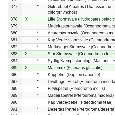
377
*
Gulnæbbet Albatros (Thalassarche
chlororhynchos)
378
X
Lille Stormsvale (Hydrobates pelagic
379
Madeirastormsvale (Oceanodroma ca
380
*
Acorerstormsvale (Oceanodroma mon
381
*
Kap Verde-stormsvale (Oceanodroma
382
*
Mørkrygget Stormsvale (Oceanodrom
383
X
Stor Stormsvale (Oceanodroma leuc
384
*
Sydlig Kæmpestormfugl (Macronecte
385
X
Mallemuk (Fulmarus glacialis)
386
*
Kappetrel (Daption capense)
387
*
Hvidbuget Petrel (Pterodroma incerta
388
*
Fløjlspetrel (Pterodroma mollis)
389
*
Madeirapetrel (Pterodroma madeira)
390
Kap Verde-petrel (Pterodroma feae)
391
*
Desertas Petrel (Pterodroma deserta