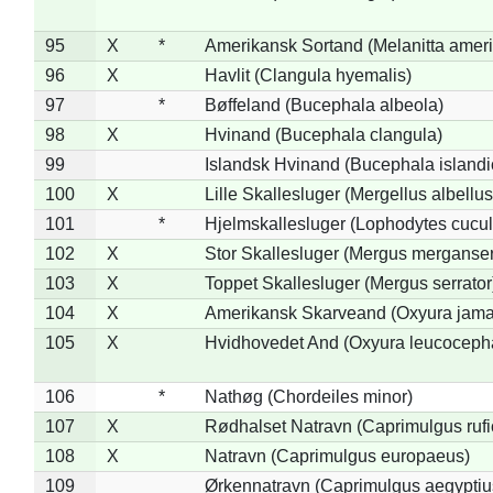
95
X
*
Amerikansk Sortand (Melanitta amer
96
X
Havlit (Clangula hyemalis)
97
*
Bøffeland (Bucephala albeola)
98
X
Hvinand (Bucephala clangula)
99
Islandsk Hvinand (Bucephala islandi
100
X
Lille Skallesluger (Mergellus albellus
101
*
Hjelmskallesluger (Lophodytes cucul
102
X
Stor Skallesluger (Mergus merganser
103
X
Toppet Skallesluger (Mergus serrator
104
X
Amerikansk Skarveand (Oxyura jama
105
X
Hvidhovedet And (Oxyura leucoceph
106
*
Nathøg (Chordeiles minor)
107
X
Rødhalset Natravn (Caprimulgus rufic
108
X
Natravn (Caprimulgus europaeus)
109
Ørkennatravn (Caprimulgus aegyptiu