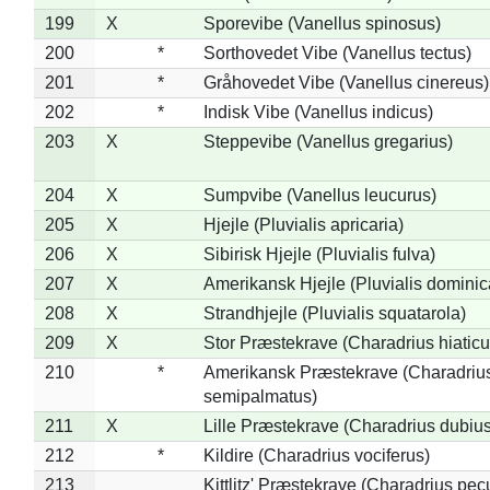
199
X
Sporevibe (Vanellus spinosus)
200
*
Sorthovedet Vibe (Vanellus tectus)
201
*
Gråhovedet Vibe (Vanellus cinereus)
202
*
Indisk Vibe (Vanellus indicus)
203
X
Steppevibe (Vanellus gregarius)
204
X
Sumpvibe (Vanellus leucurus)
205
X
Hjejle (Pluvialis apricaria)
206
X
Sibirisk Hjejle (Pluvialis fulva)
207
X
Amerikansk Hjejle (Pluvialis dominic
208
X
Strandhjejle (Pluvialis squatarola)
209
X
Stor Præstekrave (Charadrius hiaticu
210
*
Amerikansk Præstekrave (Charadriu
semipalmatus)
211
X
Lille Præstekrave (Charadrius dubius
212
*
Kildire (Charadrius vociferus)
213
Kittlitz' Præstekrave (Charadrius pec