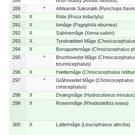
288
*
Brun Noddy (Anous stolidus)
289
*
Afrikansk Saksnæb (Rynchops flaviro
290
X
Ride (Rissa tridactyla)
291
X
Ismåge (Pagophila eburnea)
292
X
Sabinemåge (Xema sabini)
293
X
Tyndnæbbet Måge (Chroicocephalus
294
X
Bonapartemåge (Chroicocephalus ph
295
*
Brunhovedet Måge (Chroicocephalu
brunnicephalus)
296
X
Hættemåge (Chroicocephalus ridibu
297
*
Gråhovedet Måge (Chroicocephalus
cirrocephalus)
298
X
Dværgmåge (Hydrocoloeus minutus)
299
X
Rosenmåge (Rhodostethia rosea)
300
X
Lattermåge (Leucophaeus atricilla)