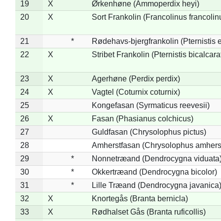
19
X
Ørkenhøne (Ammoperdix heyi)
20
X
Sort Frankolin (Francolinus francolin
21
*
Rødehavs-bjergfrankolin (Pternistis e
22
X
Stribet Frankolin (Pternistis bicalcara
23
X
Agerhøne (Perdix perdix)
24
X
Vagtel (Coturnix coturnix)
25
Kongefasan (Syrmaticus reevesii)
26
X
Fasan (Phasianus colchicus)
27
Guldfasan (Chrysolophus pictus)
28
Amherstfasan (Chrysolophus amhers
29
*
Nonnetræand (Dendrocygna viduata
30
*
Okkertræand (Dendrocygna bicolor)
31
*
Lille Træand (Dendrocygna javanica
32
X
Knortegås (Branta bernicla)
33
X
Rødhalset Gås (Branta ruficollis)