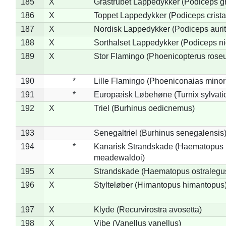
185
X
Gråstrubet Lappedykker (Podiceps g
186
X
Toppet Lappedykker (Podiceps crista
187
X
Nordisk Lappedykker (Podiceps aurit
188
X
Sorthalset Lappedykker (Podiceps nig
189
X
Stor Flamingo (Phoenicopterus rose
190
*
Lille Flamingo (Phoeniconaias minor
191
*
Europæisk Løbehøne (Turnix sylvati
192
X
Triel (Burhinus oedicnemus)
193
Senegaltriel (Burhinus senegalensis
194
*
Kanarisk Strandskade (Haematopus
meadewaldoi)
195
X
Strandskade (Haematopus ostralegu
196
X
Stylteløber (Himantopus himantopus
197
X
Klyde (Recurvirostra avosetta)
198
X
Vibe (Vanellus vanellus)