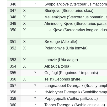
346
*
Sydpolarkjove (Stercorarius maccorm
347
X
Storkjove (Stercorarius skua)
348
X
Mellemkjove (Stercorarius pomarinus
349
X
Almindelig Kjove (Stercorarius parasi
350
X
Lille Kjove (Stercorarius longicaudus
351
X
Søkonge (Alle alle)
352
X
Polarlomvie (Uria lomvia)
353
X
Lomvie (Uria aalge)
354
X
Alk (Alca torda)
355
*
Gejrfugl (Pinguinus † impennis)
356
X
Tejst (Cepphus grylle)
357
*
Langnæbbet Dværgalk (Brachyramph
358
*
Hvidbrynet Dværgalk (Synthliboramp
359
*
Papegøjealk (Aethia psittacula)
360
*
Toppet Dværgalk (Aethia cristatella)