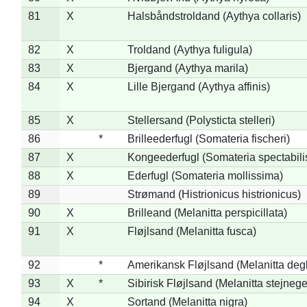
81
X
Halsbåndstroldand (Aythya collaris)
82
X
Troldand (Aythya fuligula)
83
X
Bjergand (Aythya marila)
84
X
Lille Bjergand (Aythya affinis)
85
X
Stellersand (Polysticta stelleri)
86
*
Brilleederfugl (Somateria fischeri)
87
X
Kongeederfugl (Somateria spectabili
88
X
Ederfugl (Somateria mollissima)
89
Strømand (Histrionicus histrionicus)
90
X
Brilleand (Melanitta perspicillata)
91
X
Fløjlsand (Melanitta fusca)
92
*
Amerikansk Fløjlsand (Melanitta deg
93
X
*
Sibirisk Fløjlsand (Melanitta stejnege
94
X
Sortand (Melanitta nigra)