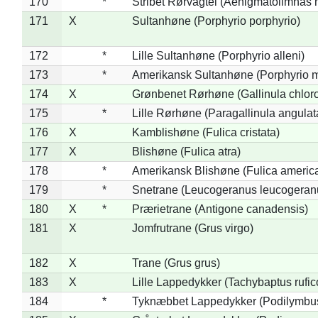
170
*
Stribet Rørvagtel (Aenigmatolimnas 
171
X
Sultanhøne (Porphyrio porphyrio)
172
*
Lille Sultanhøne (Porphyrio alleni)
173
*
Amerikansk Sultanhøne (Porphyrio m
174
X
Grønbenet Rørhøne (Gallinula chlor
175
*
Lille Rørhøne (Paragallinula angulat
176
X
Kamblishøne (Fulica cristata)
177
X
Blishøne (Fulica atra)
178
*
Amerikansk Blishøne (Fulica americ
179
*
Snetrane (Leucogeranus leucogeran
180
X
*
Prærietrane (Antigone canadensis)
181
X
Jomfrutrane (Grus virgo)
182
X
Trane (Grus grus)
183
X
Lille Lappedykker (Tachybaptus rufico
184
*
Tyknæbbet Lappedykker (Podilymbu