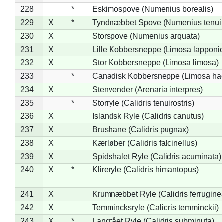
228
*
Eskimospove (Numenius borealis)
229
X
*
Tyndnæbbet Spove (Numenius tenuiro
230
X
Storspove (Numenius arquata)
231
X
Lille Kobbersneppe (Limosa lapponi
232
X
Stor Kobbersneppe (Limosa limosa)
233
*
Canadisk Kobbersneppe (Limosa ha
234
X
Stenvender (Arenaria interpres)
235
*
Storryle (Calidris tenuirostris)
236
X
Islandsk Ryle (Calidris canutus)
237
X
Brushane (Calidris pugnax)
238
X
Kærløber (Calidris falcinellus)
239
X
Spidshalet Ryle (Calidris acuminata)
240
X
*
Klireryle (Calidris himantopus)
241
X
Krumnæbbet Ryle (Calidris ferrugine
242
X
Temmincksryle (Calidris temminckii)
243
X
*
Langtået Ryle (Calidris subminuta)