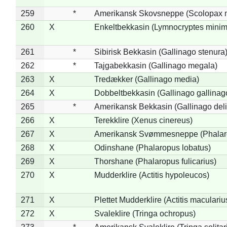
259
*
Amerikansk Skovsneppe (Scolopax m
260
X
Enkeltbekkasin (Lymnocryptes minim
261
*
Sibirisk Bekkasin (Gallinago stenura
262
*
Tajgabekkasin (Gallinago megala)
263
X
Tredækker (Gallinago media)
264
X
Dobbeltbekkasin (Gallinago gallinag
265
*
Amerikansk Bekkasin (Gallinago deli
266
X
Terekklire (Xenus cinereus)
267
X
Amerikansk Svømmesneppe (Phalarop
268
X
Odinshane (Phalaropus lobatus)
269
X
Thorshane (Phalaropus fulicarius)
270
X
Mudderklire (Actitis hypoleucos)
271
X
Plettet Mudderklire (Actitis maculariu
272
X
Svaleklire (Tringa ochropus)