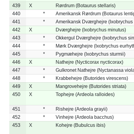
439
X
Rørdrum (Botaurus stellaris)
440
*
Amerikansk Rørdrum (Botaurus lenti
441
*
Amerikansk Dværghejre (Ixobrychus e
442
X
Dværghejre (Ixobrychus minutus)
443
*
Okkergul Dværghejre (Ixobrychus sin
444
*
Mørk Dværghejre (Ixobrychus eurhy
445
*
Pygmæhejre (Ixobrychus sturmii)
446
X
Nathejre (Nycticorax nycticorax)
447
*
Gulkronet Nathejre (Nyctanassa viol
448
*
Krabbehejre (Butorides virescens)
449
X
Mangrovehejre (Butorides striata)
450
X
Tophejre (Ardeola ralloides)
451
*
Rishejre (Ardeola grayii)
452
*
Vinhejre (Ardeola bacchus)
453
X
Kohejre (Bubulcus ibis)