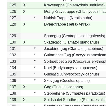
125
X
Kravetrappe (Chlamydotis undulata)
126
X
Østlig Kravetrappe (Chlamydotis mac
127
*
Nubisk Trappe (Neotis nuba)
128
X
Dværgtrappe (Tetrax tetrax)
129
Sporegøg (Centropus senegalensis)
130
X
Skadegøg (Clamator glandarius)
131
*
Jacobinergøg (Clamator jacobinus)
132
*
Gulnæbbet Gøg (Coccyzus american
133
*
Sortnæbbet Gøg (Coccyzus erythrop
134
*
Koel (Eudynamys scolopaceus)
135
*
Guldgøg (Chrysococcyx caprius)
136
*
Skovgøg (Cuculus optatus)
137
X
Gøg (Cuculus canorus)
138
*
Steppehøne (Syrrhaptes paradoxus)
139
X
Spidshalet Sandhøne (Pterocles alch