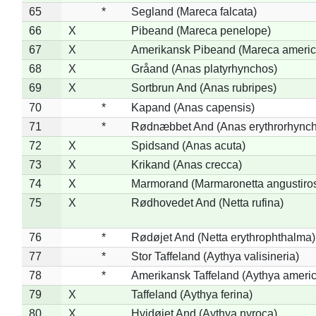
65
*
Segland (Mareca falcata)
66
X
Pibeand (Mareca penelope)
67
X
Amerikansk Pibeand (Mareca americ
68
X
Gråand (Anas platyrhynchos)
69
X
Sortbrun And (Anas rubripes)
70
*
Kapand (Anas capensis)
71
*
Rødnæbbet And (Anas erythrorhynch
72
X
Spidsand (Anas acuta)
73
X
Krikand (Anas crecca)
74
X
Marmorand (Marmaronetta angustirost
75
X
Rødhovedet And (Netta rufina)
76
*
Rødøjet And (Netta erythrophthalma)
77
*
Stor Taffeland (Aythya valisineria)
78
*
Amerikansk Taffeland (Aythya ameri
79
X
Taffeland (Aythya ferina)
80
X
Hvidøjet And (Aythya nyroca)