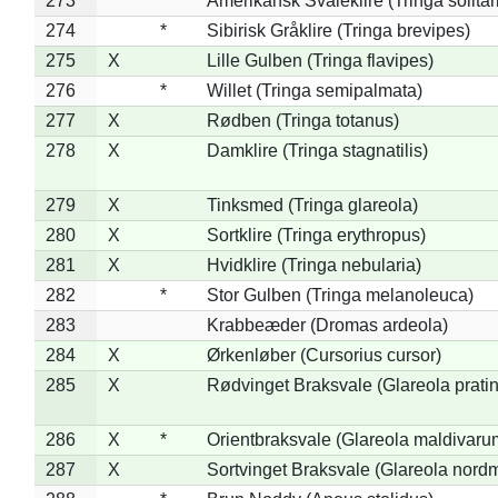
273
*
Amerikansk Svaleklire (Tringa solitar
274
*
Sibirisk Gråklire (Tringa brevipes)
275
X
Lille Gulben (Tringa flavipes)
276
*
Willet (Tringa semipalmata)
277
X
Rødben (Tringa totanus)
278
X
Damklire (Tringa stagnatilis)
279
X
Tinksmed (Tringa glareola)
280
X
Sortklire (Tringa erythropus)
281
X
Hvidklire (Tringa nebularia)
282
*
Stor Gulben (Tringa melanoleuca)
283
Krabbeæder (Dromas ardeola)
284
X
Ørkenløber (Cursorius cursor)
285
X
Rødvinget Braksvale (Glareola pratin
286
X
*
Orientbraksvale (Glareola maldivaru
287
X
Sortvinget Braksvale (Glareola nord