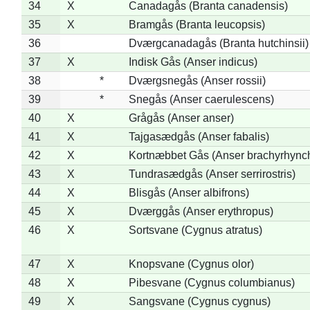
34
X
Canadagås (Branta canadensis)
35
X
Bramgås (Branta leucopsis)
36
Dværgcanadagås (Branta hutchinsii)
37
X
Indisk Gås (Anser indicus)
38
*
Dværgsnegås (Anser rossii)
39
*
Snegås (Anser caerulescens)
40
X
Grågås (Anser anser)
41
X
Tajgasædgås (Anser fabalis)
42
X
Kortnæbbet Gås (Anser brachyrhync
43
X
Tundrasædgås (Anser serrirostris)
44
X
Blisgås (Anser albifrons)
45
X
Dværggås (Anser erythropus)
46
X
Sortsvane (Cygnus atratus)
47
X
Knopsvane (Cygnus olor)
48
X
Pibesvane (Cygnus columbianus)
49
X
Sangsvane (Cygnus cygnus)