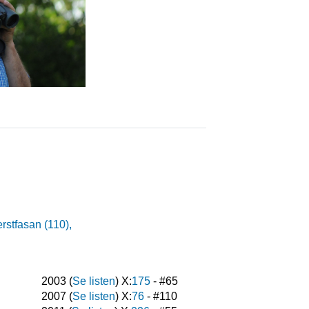
stfasan (110),
2003
(
Se listen
) X:
175
- #
65
2007
(
Se listen
) X:
76
- #
110