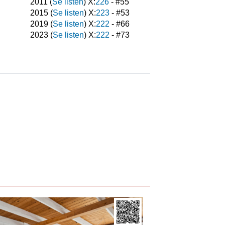
2011
(
Se listen
) X:
226
- #
55
2015
(
Se listen
) X:
223
- #
53
2019
(
Se listen
) X:
222
- #
66
2023
(
Se listen
) X:
222
- #
73