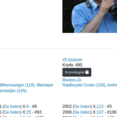
VP Artslisten
Kryds: 480
Kronologisk
Blockers (
2
):
 Ørkensanger (119),
Mørkøjet
Rødbrystet Svale (100),
Amher
entsejler (145),
1
(
Se listen
) X:
4
- #
8
2002
(
Se listen
) X:
122
- #
5
5
(
Se listen
) X:
25
- #
93
2006
(
Se listen
) X:
107
- #
106