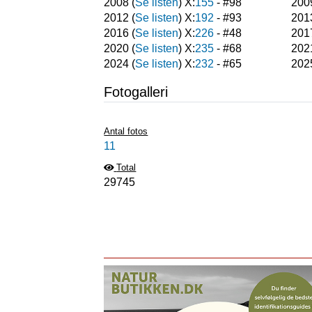
2008
(
Se listen
) X:
155
- #
98
200
2012
(
Se listen
) X:
192
- #
93
201
2016
(
Se listen
) X:
226
- #
48
201
2020
(
Se listen
) X:
235
- #
68
202
2024
(
Se listen
) X:
232
- #
65
202
Fotogalleri
Antal fotos
11
Total
29745