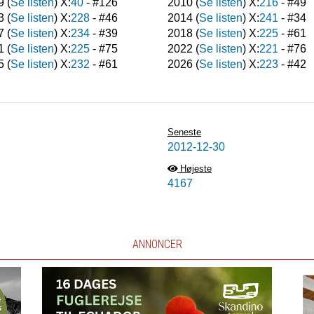
9
(
Se listen
) X:
40
- #
126
2010
(
Se listen
) X:
216
- #
49
3
(
Se listen
) X:
228
- #
46
2014
(
Se listen
) X:
241
- #
34
7
(
Se listen
) X:
234
- #
39
2018
(
Se listen
) X:
225
- #
61
1
(
Se listen
) X:
225
- #
75
2022
(
Se listen
) X:
221
- #
76
5
(
Se listen
) X:
232
- #
61
2026
(
Se listen
) X:
223
- #
42
Seneste
2012-12-30
Højeste
4167
ANNONCER