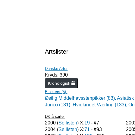
Artslister
Danske Arter
Kryds: 390
Kronologisk
Blockers (
5
):
Østlig Middelhavsstenpikker (83),
Asiatisk
Junco (131),
Hvidkindet Værling (133),
Ori
DK årsarter
2000
(
Se listen
) X:
19
- #
7
200
2004
(
Se listen
) X:
71
- #
93
200