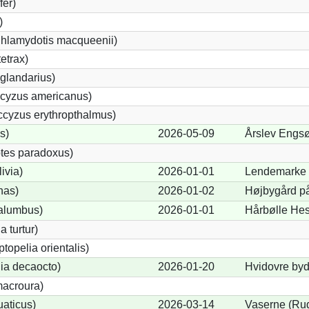
fer)
)
Chlamydotis macqueenii)
etrax)
glandarius)
cyzus americanus)
cyzus erythropthalmus)
s)
2026-05-09
Årslev Engsø
tes paradoxus)
ivia)
2026-01-01
Lendemarke 
nas)
2026-01-02
Højbygård på
alumbus)
2026-01-01
Hårbølle Hes
a turtur)
ptopelia orientalis)
lia decaocto)
2026-01-20
Hvidovre byd
acroura)
uaticus)
2026-03-14
Vaserne (Rud