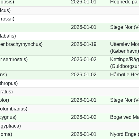
opsis)
2026-01-01
Hegnede på 
icus)
ossii)
2026-01-01
Stege Nor (V
abalis)
er brachyrhynchus)
2026-01-19
Utterslev Mos
(København)
serrirostris)
2026-01-02
Kettinge/Rå
(Guldborgsu
ons)
2026-01-02
Hårbølle Hes
thropus)
ratus)
lor)
2026-01-01
Stege Nor (V
olumbianus)
cygnus)
2026-01-02
Bogø ved Møn
gyptiaca)
dorna)
2026-01-01
Nyord Enge (