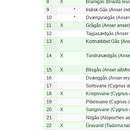
8
X
Bramgås (Branta leuc
9
*
Indisk Gås (Anser ind
10
*
Dværgsnegås (Anser r
11
X
Grågås (Anser anser)
12
Tajgasædgås (Anser f
13
X
Kortnæbbet Gås (Ans
14
X
Tundrasædgås (Anser 
15
X
Blisgås (Anser albifr
16
Dværggås (Anser ery
17
Sortsvane (Cygnus at
18
X
Knopsvane (Cygnus o
19
Pibesvane (Cygnus c
20
X
Sangsvane (Cygnus 
21
Nilgås (Alopochen ae
22
X
Gravand (Tadorna ta