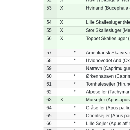
53
X
Hvinand (Bucephala 
54
X
Lille Skallesluger (Me
55
X
Stor Skallesluger (M
56
X
Toppet Skallesluger (
57
*
Amerikansk Skarvean
58
*
Hvidhovedet And (Ox
59
Natravn (Caprimulgu
60
*
Ørkennatravn (Caprim
61
*
Tornhalesejler (Hiru
62
*
Alpesejler (Tachymar
63
X
Mursejler (Apus apus
64
*
Gråsejler (Apus palli
65
*
Orientsejler (Apus pac
66
*
Lille Sejler (Apus affi