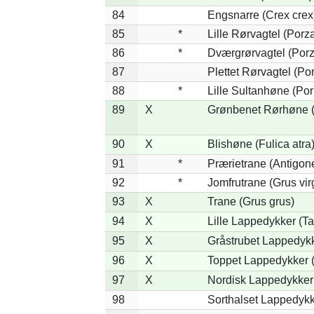
84
Engsnarre (Crex crex
85
*
Lille Rørvagtel (Porz
86
*
Dværgrørvagtel (Porz
87
Plettet Rørvagtel (P
88
*
Lille Sultanhøne (Por
89
X
Grønbenet Rørhøne (G
90
X
Blishøne (Fulica atra
91
*
Prærietrane (Antigon
92
*
Jomfrutrane (Grus vir
93
X
Trane (Grus grus)
94
X
Lille Lappedykker (Ta
95
X
Gråstrubet Lappedykk
96
X
Toppet Lappedykker (
97
X
Nordisk Lappedykker 
98
Sorthalset Lappedykke