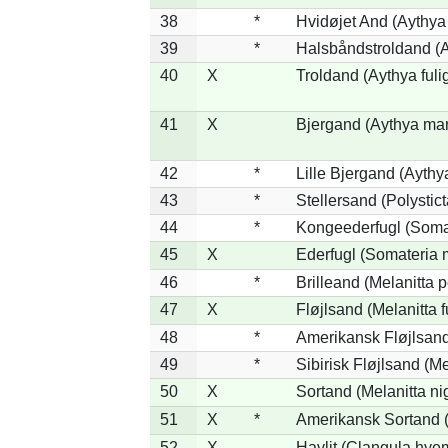
38
*
Hvidøjet And (Aythya
39
*
Halsbåndstroldand (Ay
40
X
Troldand (Aythya fuli
41
X
Bjergand (Aythya mar
42
*
Lille Bjergand (Aythya
43
*
Stellersand (Polysticta
44
*
Kongeederfugl (Somat
45
X
Ederfugl (Somateria 
46
*
Brilleand (Melanitta p
47
X
Fløjlsand (Melanitta 
48
*
Amerikansk Fløjlsand
49
*
Sibirisk Fløjlsand (Me
50
X
Sortand (Melanitta ni
51
X
*
Amerikansk Sortand (
52
X
Havlit (Clangula hyem