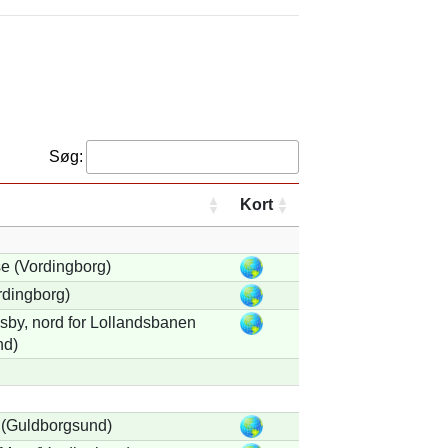
Søg:
Kort
e (Vordingborg)
rdingborg)
by, nord for Lollandsbanen
nd)
 (Guldborgsund)