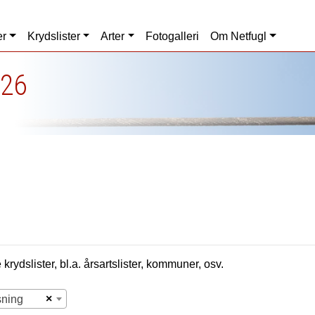
er
Krydslister
Arter
Fotogalleri
Om Netfugl
026
krydslister, bl.a. årsartslister, kommuner, osv.
×
sning