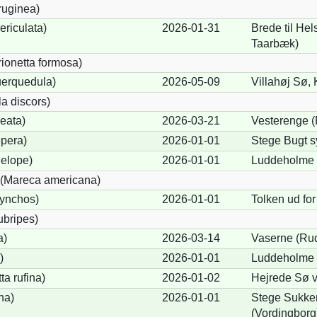
ruginea)
ericulata)
2026-01-31
Brede til He
Taarbæk)
rionetta formosa)
uerquedula)
2026-05-09
Villahøj Sø,
a discors)
eata)
2026-03-21
Vesterenge (
pera)
2026-01-01
Stege Bugt s
elope)
2026-01-01
Luddeholme 
(Mareca americana)
hynchos)
2026-01-01
Tolken ud for
ubripes)
a)
2026-03-14
Vaserne (Rud
)
2026-01-01
Luddeholme 
a rufina)
2026-01-02
Hejrede Sø v
na)
2026-01-01
Stege Sukker
(Vordingborg