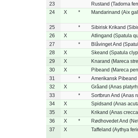
23
Rustand (Tadorna fer
24
X
*
Mandarinand (Aix gal
25
*
Sibirisk Krikand (Sibi
26
X
Atlingand (Spatula q
27
*
Blåvinget And (Spatul
28
X
Skeand (Spatula clyp
29
X
Knarand (Mareca stre
30
X
Pibeand (Mareca pen
31
*
Amerikansk Pibeand 
32
X
Gråand (Anas platyr
33
*
Sortbrun And (Anas r
34
X
Spidsand (Anas acut
35
X
Krikand (Anas crecca
36
X
*
Rødhovedet And (Nett
37
X
Taffeland (Aythya feri