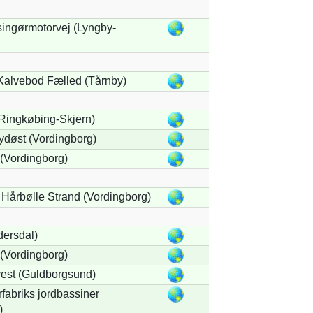
lsingørmotorvej (Lyngby-
 Kalvebod Fælled (Tårnby)
Ringkøbing-Skjern)
ydøst (Vordingborg)
(Vordingborg)
 Hårbølle Strand (Vordingborg)
ersdal)
(Vordingborg)
est (Guldborgsund)
fabriks jordbassiner
)