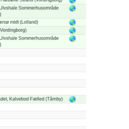
r Ulvshale Sommerhusområde
)
rsø midt (Lolland)
Vordingborg)
r Ulvshale Sommerhusområde
)
et, Kalvebod Fælled (Tårnby)