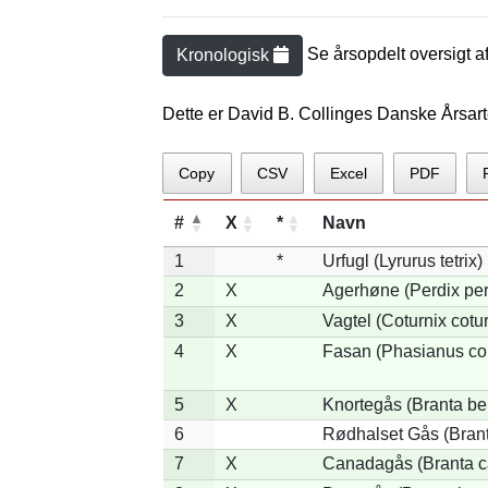
Se årsopdelt oversigt a
Kronologisk
Dette er David B. Collinges Danske Årsar
Copy
CSV
Excel
PDF
#
X
*
Navn
1
*
Urfugl (Lyrurus tetrix)
2
X
Agerhøne (Perdix per
3
X
Vagtel (Coturnix cotur
4
X
Fasan (Phasianus co
5
X
Knortegås (Branta ber
6
Rødhalset Gås (Branta
7
X
Canadagås (Branta c