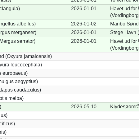
clangula)
2026-01-01
Havet ud fo
(Vordingborg
rgellus albellus)
2026-01-02
Maribo Sønde
ergus merganser)
2026-01-01
Stege Havn (
Mergus serrator)
2026-01-01
Havet ud fo
(Vordingborg
d (Oxyura jamaicensis)
yura leucocephala)
s europaeus)
ulgus aegyptius)
ndapus caudacutus)
ptis melba)
)
2026-05-10
Klydesøområd
dus)
ificus)
nis)