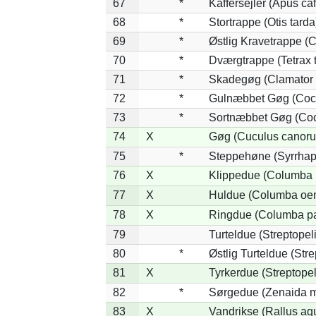
67
*
Kaffersejler (Apus caf
68
*
Stortrappe (Otis tarda
69
*
Østlig Kravetrappe (
70
*
Dværgtrappe (Tetrax t
71
*
Skadegøg (Clamator 
72
*
Gulnæbbet Gøg (Coc
73
*
Sortnæbbet Gøg (Coc
74
X
Gøg (Cuculus canoru
75
*
Steppehøne (Syrrhap
76
X
Klippedue (Columba l
77
X
Huldue (Columba oe
78
X
Ringdue (Columba p
79
Turteldue (Streptopeli
80
*
Østlig Turteldue (Stre
81
X
Tyrkerdue (Streptope
82
*
Sørgedue (Zenaida m
83
X
Vandrikse (Rallus aq