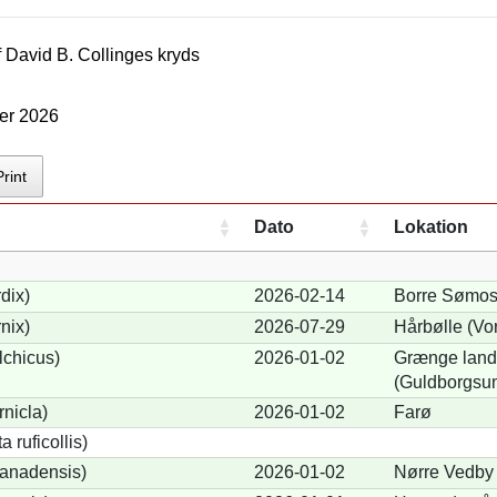
f
David B. Collinge
s kryds
ter 2026
Print
Dato
Lokation
dix)
2026-02-14
Borre Sømos
nix)
2026-07-29
Hårbølle (Vo
lchicus)
2026-01-02
Grænge lands
(Guldborgsu
nicla)
2026-01-02
Farø
 ruficollis)
anadensis)
2026-01-02
Nørre Vedby