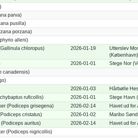
)
ana parva)
ana pusilla)
orzana porzana)
phyrio alleni)
allinula chloropus)
2026-01-19
Utterslev Mos
(København)
)
2026-01-01
Stege Nor (V
e canadensis)
go)
2026-01-03
Hårbølle Hes
chybaptus ruficollis)
2026-01-01
Stege Havn (
er (Podiceps grisegena)
2026-02-14
Havet ud for
Podiceps cristatus)
2026-01-02
Maribo Sønde
(Podiceps auritus)
2026-02-14
Havet ud for
r (Podiceps nigricollis)