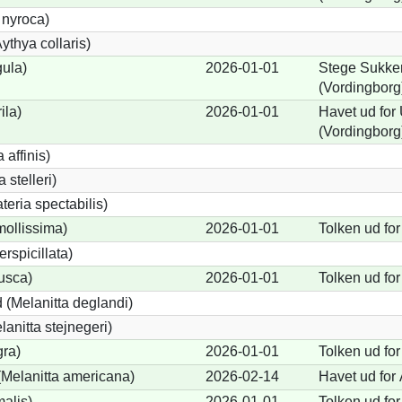
 nyroca)
thya collaris)
gula)
2026-01-01
Stege Sukker
(Vordingborg
ila)
2026-01-01
Havet ud fo
(Vordingborg
 affinis)
 stelleri)
eria spectabilis)
mollissima)
2026-01-01
Tolken ud for
erspicillata)
fusca)
2026-01-01
Tolken ud for
 (Melanitta deglandi)
lanitta stejnegeri)
gra)
2026-01-01
Tolken ud for
Melanitta americana)
2026-02-14
Havet ud for
alis)
2026-01-01
Tolken ud for