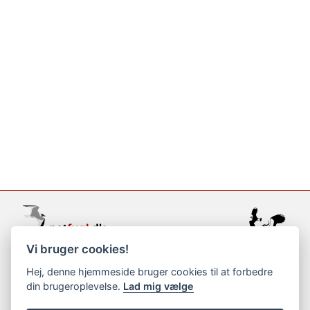
Vi bruger cookies!
support@netfugl.dk
Hej, denne hjemmeside bruger cookies til at forbedre
din brugeroplevelse.
Lad mig vælge
copyright © 2002-2023