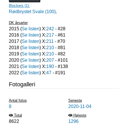
Blockers (
1
):
Rødbrystet Svale (100),
DK årsarter
2015
(
Se listen
) X:
242
- #
28
2016
(
Se listen
) X:
217
- #
61
2017
(
Se listen
) X:
211
- #
70
2018
(
Se listen
) X:
210
- #
81
2019
(
Se listen
) X:
210
- #
82
2020
(
Se listen
) X:
207
- #
101
2021
(
Se listen
) X:
190
- #
138
2022
(
Se listen
) X:
47
- #
191
Fotogalleri
Antal fotos
Seneste
8
2020-11-04
Total
Højeste
8622
1296