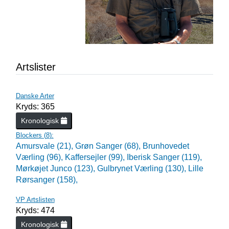
Artslister
Danske Arter
Kryds: 365
Kronologisk
Blockers (
8
):
Amursvale (21),
Grøn Sanger (68),
Brunhovedet
Værling (96),
Kaffersejler (99),
Iberisk Sanger (119),
Mørkøjet Junco (123),
Gulbrynet Værling (130),
Lille
Rørsanger (158),
VP Artslisten
Kryds: 474
Kronologisk