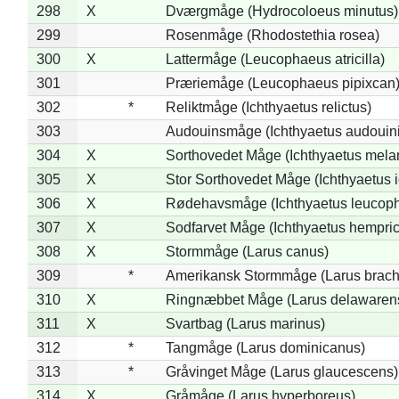
298
X
Dværgmåge (Hydrocoloeus minutus)
299
Rosenmåge (Rhodostethia rosea)
300
X
Lattermåge (Leucophaeus atricilla)
301
Præriemåge (Leucophaeus pipixcan
302
*
Reliktmåge (Ichthyaetus relictus)
303
Audouinsmåge (Ichthyaetus audouini
304
X
Sorthovedet Måge (Ichthyaetus mela
305
X
Stor Sorthovedet Måge (Ichthyaetus 
306
X
Rødehavsmåge (Ichthyaetus leucop
307
X
Sodfarvet Måge (Ichthyaetus hempric
308
X
Stormmåge (Larus canus)
309
*
Amerikansk Stormmåge (Larus brach
310
X
Ringnæbbet Måge (Larus delawarens
311
X
Svartbag (Larus marinus)
312
*
Tangmåge (Larus dominicanus)
313
*
Gråvinget Måge (Larus glaucescens)
314
X
Gråmåge (Larus hyperboreus)