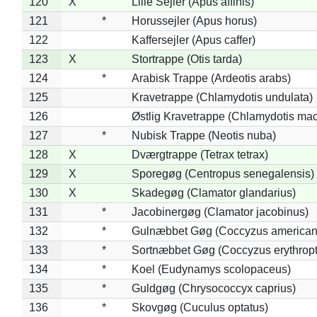
120
X
Lille Sejler (Apus affinis)
121
*
Horussejler (Apus horus)
122
Kaffersejler (Apus caffer)
123
X
Stortrappe (Otis tarda)
124
*
Arabisk Trappe (Ardeotis arabs)
125
Kravetrappe (Chlamydotis undulata)
126
Østlig Kravetrappe (Chlamydotis mac
127
*
Nubisk Trappe (Neotis nuba)
128
X
Dværgtrappe (Tetrax tetrax)
129
X
Sporegøg (Centropus senegalensis)
130
X
Skadegøg (Clamator glandarius)
131
*
Jacobinergøg (Clamator jacobinus)
132
*
Gulnæbbet Gøg (Coccyzus american
133
*
Sortnæbbet Gøg (Coccyzus erythrop
134
*
Koel (Eudynamys scolopaceus)
135
*
Guldgøg (Chrysococcyx caprius)
136
*
Skovgøg (Cuculus optatus)