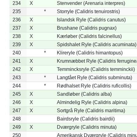
234
X
Stenvender (Arenaria interpres)
235
*
Storryle (Calidris tenuirostris)
236
X
Islandsk Ryle (Calidris canutus)
237
X
Brushane (Calidris pugnax)
238
X
Kærløber (Calidris falcinellus)
239
X
Spidshalet Ryle (Calidris acuminata)
240
*
Klireryle (Calidris himantopus)
241
X
Krumnæbbet Ryle (Calidris ferrugine
242
X
Temmincksryle (Calidris temminckii)
243
*
Langtået Ryle (Calidris subminuta)
244
*
Rødhalset Ryle (Calidris ruficollis)
245
X
Sandløber (Calidris alba)
246
X
Almindelig Ryle (Calidris alpina)
247
X
Sortgrå Ryle (Calidris maritima)
248
Bairdsryle (Calidris bairdii)
249
X
Dværgryle (Calidris minuta)
250
Amerikansk Dværgryle (Calidris minut