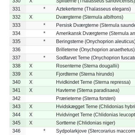
330
X
Splitterne (Thalasseus sandvicensis)
331
*
Aztekerterne (Thalasseus elegans)
332
X
Dværgterne (Sternula albifrons)
333
*
Persisk Dværgterne (Sternula saunde
334
*
Amerikansk Dværgterne (Sternula ant
335
*
Beringsterne (Onychoprion aleuticus
336
Brilleterne (Onychoprion anaethetus)
337
*
Sodfarvet Terne (Onychoprion fuscat
338
X
Rosenterne (Sterna dougallii)
339
X
Fjordterne (Sterna hirundo)
340
X
Hvidkindet Terne (Sterna repressa)
341
X
Havterne (Sterna paradisaea)
342
Prærieterne (Sterna forsteri)
343
X
Hvidskægget Terne (Chlidonias hybr
344
X
Hvidvinget Terne (Chlidonias leucopt
345
X
Sortterne (Chlidonias niger)
346
*
Sydpolarkjove (Stercorarius maccorm