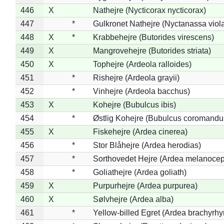
446
X
Nathejre (Nycticorax nycticorax)
447
*
Gulkronet Nathejre (Nyctanassa viol
448
X
*
Krabbehejre (Butorides virescens)
449
X
Mangrovehejre (Butorides striata)
450
X
Tophejre (Ardeola ralloides)
451
*
Rishejre (Ardeola grayii)
452
*
Vinhejre (Ardeola bacchus)
453
X
Kohejre (Bubulcus ibis)
454
*
Østlig Kohejre (Bubulcus coromandu
455
X
Fiskehejre (Ardea cinerea)
456
*
Stor Blåhejre (Ardea herodias)
457
*
Sorthovedet Hejre (Ardea melanocep
458
*
Goliathejre (Ardea goliath)
459
X
Purpurhejre (Ardea purpurea)
460
X
Sølvhejre (Ardea alba)
461
*
Yellow-billed Egret (Ardea brachyrh