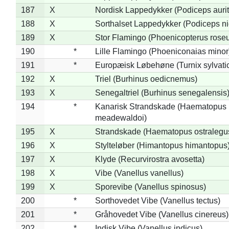
187
X
Nordisk Lappedykker (Podiceps aurit
188
X
Sorthalset Lappedykker (Podiceps nig
189
X
Stor Flamingo (Phoenicopterus rose
190
*
Lille Flamingo (Phoeniconaias minor
191
*
Europæisk Løbehøne (Turnix sylvati
192
X
Triel (Burhinus oedicnemus)
193
X
Senegaltriel (Burhinus senegalensis
194
*
Kanarisk Strandskade (Haematopus
meadewaldoi)
195
X
Strandskade (Haematopus ostralegu
196
X
Stylteløber (Himantopus himantopus
197
X
Klyde (Recurvirostra avosetta)
198
X
Vibe (Vanellus vanellus)
199
X
Sporevibe (Vanellus spinosus)
200
*
Sorthovedet Vibe (Vanellus tectus)
201
*
Gråhovedet Vibe (Vanellus cinereus)
202
*
Indisk Vibe (Vanellus indicus)