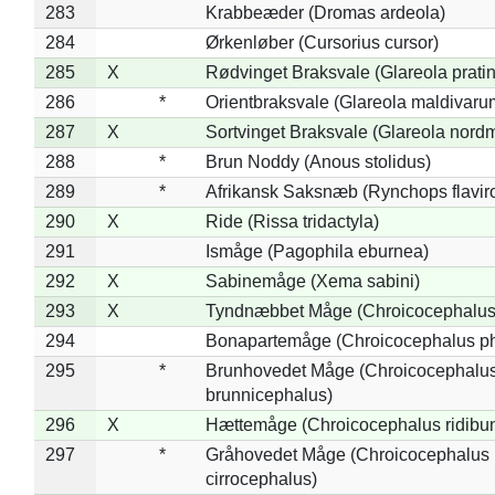
283
Krabbeæder (Dromas ardeola)
284
Ørkenløber (Cursorius cursor)
285
X
Rødvinget Braksvale (Glareola pratin
286
*
Orientbraksvale (Glareola maldivaru
287
X
Sortvinget Braksvale (Glareola nord
288
*
Brun Noddy (Anous stolidus)
289
*
Afrikansk Saksnæb (Rynchops flaviro
290
X
Ride (Rissa tridactyla)
291
Ismåge (Pagophila eburnea)
292
X
Sabinemåge (Xema sabini)
293
X
Tyndnæbbet Måge (Chroicocephalus
294
Bonapartemåge (Chroicocephalus ph
295
*
Brunhovedet Måge (Chroicocephalu
brunnicephalus)
296
X
Hættemåge (Chroicocephalus ridibu
297
*
Gråhovedet Måge (Chroicocephalus
cirrocephalus)