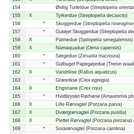
154
Østlig Turteldue (Streptopelia oriental
155
X
Tyrkerdue (Streptopelia decaocto)
156
*
Skoggerdue (Streptopelia roseogrise
157
*
Guløjet Skoggerdue (Streptopelia de
158
X
Palmedue (Spilopelia senegalensis)
159
X
Namaquadue (Oena capensis)
160
*
Sørgedue (Zenaida macroura)
161
*
Gulbuget Papegøjedue (Treron waali
162
X
Vandrikse (Rallus aquaticus)
163
*
Græsrikse (Crex egregia)
164
X
Engsnarre (Crex crex)
165
*
Hvidbrystet Rørhøne (Amaurornis ph
166
X
Lille Rørvagtel (Porzana parva)
167
X
Dværgrørvagtel (Porzana pusilla)
168
X
Plettet Rørvagtel (Porzana porzana)
169
*
Sorarørvagtel (Porzana carolina)