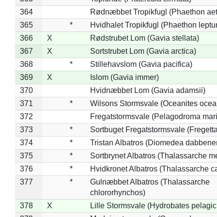
364
Rødnæbbet Tropikfugl (Phaethon ae
365
*
Hvidhalet Tropikfugl (Phaethon leptu
366
X
Rødstrubet Lom (Gavia stellata)
367
X
Sortstrubet Lom (Gavia arctica)
368
*
Stillehavslom (Gavia pacifica)
369
X
Islom (Gavia immer)
370
Hvidnæbbet Lom (Gavia adamsii)
371
*
Wilsons Stormsvale (Oceanites ocea
372
Fregatstormsvale (Pelagodroma mar
373
*
Sortbuget Fregatstormsvale (Fregetta
374
*
Tristan Albatros (Diomedea dabbene
375
*
Sortbrynet Albatros (Thalassarche m
376
*
Hvidkronet Albatros (Thalassarche c
377
*
Gulnæbbet Albatros (Thalassarche
chlororhynchos)
378
X
Lille Stormsvale (Hydrobates pelagic