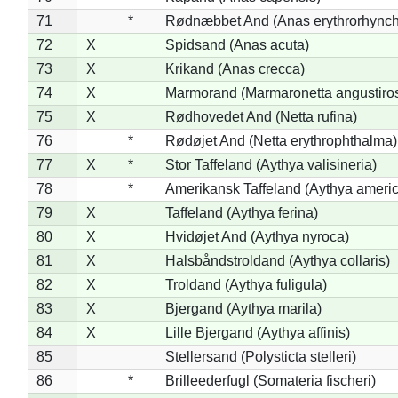
71
*
Rødnæbbet And (Anas erythrorhynch
72
X
Spidsand (Anas acuta)
73
X
Krikand (Anas crecca)
74
X
Marmorand (Marmaronetta angustirost
75
X
Rødhovedet And (Netta rufina)
76
*
Rødøjet And (Netta erythrophthalma)
77
X
*
Stor Taffeland (Aythya valisineria)
78
*
Amerikansk Taffeland (Aythya ameri
79
X
Taffeland (Aythya ferina)
80
X
Hvidøjet And (Aythya nyroca)
81
X
Halsbåndstroldand (Aythya collaris)
82
X
Troldand (Aythya fuligula)
83
X
Bjergand (Aythya marila)
84
X
Lille Bjergand (Aythya affinis)
85
Stellersand (Polysticta stelleri)
86
*
Brilleederfugl (Somateria fischeri)