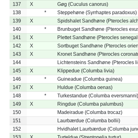
137
X
Gøg (Cuculus canorus)
138
*
Steppehøne (Syrrhaptes paradoxus)
139
X
Spidshalet Sandhøne (Pterocles alch
140
*
Brunbuget Sandhøne (Pterocles exus
141
X
Plettet Sandhøne (Pterocles senegal
142
X
Sortbuget Sandhøne (Pterocles orient
143
X
Kronet Sandhøne (Pterocles coronat
144
Lichtensteins Sandhøne (Pterocles lic
145
X
Klippedue (Columba livia)
146
*
Guineadue (Columba guinea)
147
X
Huldue (Columba oenas)
148
*
Turkestandue (Columba eversmanni
149
X
Ringdue (Columba palumbus)
150
Madeiradue (Columba trocaz)
151
Laurbærdue (Columba bollii)
152
Hvidhalet Laurbærdue (Columba jun
153
X
Turteldue (Streptopelia turtur)