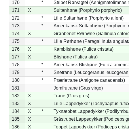
170
*
Stribet Rørvagtel (Aenigmatolimnas 
171
X
Sultanhøne (Porphyrio porphyrio)
172
*
Lille Sultanhøne (Porphyrio alleni)
173
*
Amerikansk Sultanhøne (Porphyrio m
174
X
Grønbenet Rørhøne (Gallinula chlor
175
*
Lille Rørhøne (Paragallinula angulat
176
X
Kamblishøne (Fulica cristata)
177
X
Blishøne (Fulica atra)
178
*
Amerikansk Blishøne (Fulica americ
179
*
Snetrane (Leucogeranus leucogeran
180
*
Prærietrane (Antigone canadensis)
181
Jomfrutrane (Grus virgo)
182
X
Trane (Grus grus)
183
X
Lille Lappedykker (Tachybaptus rufico
184
X
*
Tyknæbbet Lappedykker (Podilymbu
185
X
Gråstrubet Lappedykker (Podiceps g
186
X
Toppet Lappedykker (Podiceps crista