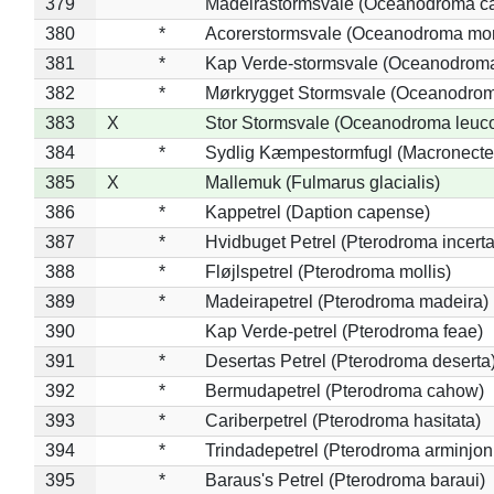
379
Madeirastormsvale (Oceanodroma ca
380
*
Acorerstormsvale (Oceanodroma mon
381
*
Kap Verde-stormsvale (Oceanodroma
382
*
Mørkrygget Stormsvale (Oceanodrom
383
X
Stor Stormsvale (Oceanodroma leuc
384
*
Sydlig Kæmpestormfugl (Macronecte
385
X
Mallemuk (Fulmarus glacialis)
386
*
Kappetrel (Daption capense)
387
*
Hvidbuget Petrel (Pterodroma incerta
388
*
Fløjlspetrel (Pterodroma mollis)
389
*
Madeirapetrel (Pterodroma madeira)
390
Kap Verde-petrel (Pterodroma feae)
391
*
Desertas Petrel (Pterodroma deserta
392
*
Bermudapetrel (Pterodroma cahow)
393
*
Cariberpetrel (Pterodroma hasitata)
394
*
Trindadepetrel (Pterodroma arminjon
395
*
Baraus's Petrel (Pterodroma baraui)