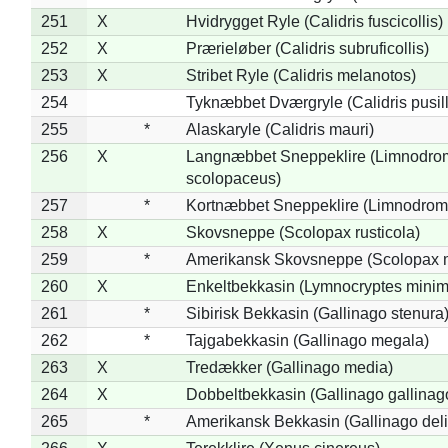
251
X
Hvidrygget Ryle (Calidris fuscicollis)
252
X
Prærieløber (Calidris subruficollis)
253
X
Stribet Ryle (Calidris melanotos)
254
Tyknæbbet Dværgryle (Calidris pusil
255
*
Alaskaryle (Calidris mauri)
256
X
Langnæbbet Sneppeklire (Limnodro
scolopaceus)
257
*
Kortnæbbet Sneppeklire (Limnodrom
258
X
Skovsneppe (Scolopax rusticola)
259
*
Amerikansk Skovsneppe (Scolopax m
260
X
Enkeltbekkasin (Lymnocryptes minim
261
*
Sibirisk Bekkasin (Gallinago stenura
262
*
Tajgabekkasin (Gallinago megala)
263
X
Tredækker (Gallinago media)
264
X
Dobbeltbekkasin (Gallinago gallinag
265
*
Amerikansk Bekkasin (Gallinago deli