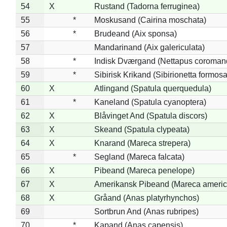
54
X
Rustand (Tadorna ferruginea)
55
*
Moskusand (Cairina moschata)
56
*
Brudeand (Aix sponsa)
57
Mandarinand (Aix galericulata)
58
*
Indisk Dværgand (Nettapus coroman
59
*
Sibirisk Krikand (Sibirionetta formosa
60
X
Atlingand (Spatula querquedula)
61
*
Kaneland (Spatula cyanoptera)
62
X
Blåvinget And (Spatula discors)
63
X
Skeand (Spatula clypeata)
64
X
Knarand (Mareca strepera)
65
*
Segland (Mareca falcata)
66
X
Pibeand (Mareca penelope)
67
X
Amerikansk Pibeand (Mareca americ
68
X
Gråand (Anas platyrhynchos)
69
Sortbrun And (Anas rubripes)
70
*
Kapand (Anas capensis)