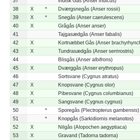
37
Indisk Gås (Anser indicus)
38
X
*
Dværgsnegås (Anser rossii)
39
X
*
Snegås (Anser caerulescens)
40
X
Grågås (Anser anser)
41
Tajgasædgås (Anser fabalis)
42
X
Kortnæbbet Gås (Anser brachyrhync
43
X
Tundrasædgås (Anser serrirostris)
44
Blisgås (Anser albifrons)
45
X
Dværggås (Anser erythropus)
46
Sortsvane (Cygnus atratus)
47
X
Knopsvane (Cygnus olor)
48
X
Pibesvane (Cygnus columbianus)
49
X
Sangsvane (Cygnus cygnus)
50
*
Sporegås (Plectropterus gambensis)
51
*
Knopgås (Sarkidiornis melanotos)
52
X
Nilgås (Alopochen aegyptiaca)
53
X
Gravand (Tadorna tadorna)