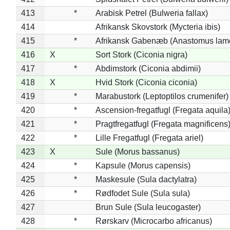
413
*
Arabisk Petrel (Bulweria fallax)
414
Afrikansk Skovstork (Mycteria ibis)
415
*
Afrikansk Gabenæb (Anastomus lame
416
X
Sort Stork (Ciconia nigra)
417
*
Abdimstork (Ciconia abdimii)
418
X
Hvid Stork (Ciconia ciconia)
419
*
Marabustork (Leptoptilos crumenifer)
420
*
Ascension-fregatfugl (Fregata aquila
421
*
Pragtfregatfugl (Fregata magnificens
422
*
Lille Fregatfugl (Fregata ariel)
423
X
Sule (Morus bassanus)
424
*
Kapsule (Morus capensis)
425
*
Maskesule (Sula dactylatra)
426
*
Rødfodet Sule (Sula sula)
427
Brun Sule (Sula leucogaster)
428
*
Rørskarv (Microcarbo africanus)