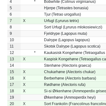
4
*
Bobwhite (Colinus virginianus)
5
Hjerpe (Tetrastes bonasia)
6
Tjur (Tetrao urogallus)
7
X
Urfugl (Lyrurus tetrix)
8
Sort Urfugl (Lyrurus mlokosiewiczi)
9
Fjeldrype (Lagopus muta)
10
Dalrype (Lagopus lagopus)
11
Skotsk Dalrype (Lagopus scotica)
12
*
Kaukasisk Kongehøne (Tetraogallus 
13
X
Kaspisk Kongehøne (Tetraogallus ca
14
Stenhøne (Alectoris graeca)
15
X
Chukarhøne (Alectoris chukar)
16
X
Berberhøne (Alectoris barbara)
17
X
Rødhøne (Alectoris rufa)
18
X
Si-si Ørkenhøne (Ammoperdix griseo
19
Ørkenhøne (Ammoperdix heyi)
20
X
Sort Frankolin (Francolinus francolin