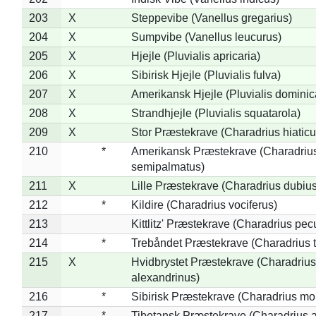
203
X
Steppevibe (Vanellus gregarius)
204
X
Sumpvibe (Vanellus leucurus)
205
X
Hjejle (Pluvialis apricaria)
206
X
Sibirisk Hjejle (Pluvialis fulva)
207
X
Amerikansk Hjejle (Pluvialis dominic
208
X
Strandhjejle (Pluvialis squatarola)
209
X
Stor Præstekrave (Charadrius hiaticu
210
*
Amerikansk Præstekrave (Charadriu
semipalmatus)
211
X
Lille Præstekrave (Charadrius dubius
212
*
Kildire (Charadrius vociferus)
213
Kittlitz' Præstekrave (Charadrius pec
214
*
Trebåndet Præstekrave (Charadrius tr
215
X
Hvidbrystet Præstekrave (Charadrius
alexandrinus)
216
*
Sibirisk Præstekrave (Charadrius mo
217
*
Tibetansk Præstekrave (Charadrius at