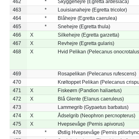
462
*
Skyggehejre (Egretta ardesiaca)
463
*
Louisianahejre (Egretta tricolor)
464
*
Blåhejre (Egretta caerulea)
465
*
Snehejre (Egretta thula)
466
X
Silkehejre (Egretta garzetta)
467
X
Revhejre (Egretta gularis)
468
X
Hvid Pelikan (Pelecanus onocrotalus
469
Rosapelikan (Pelecanus rufescens)
470
Krøltoppet Pelikan (Pelecanus crisp
471
X
Fiskeørn (Pandion haliaetus)
472
X
Blå Glente (Elanus caeruleus)
473
Lammegrib (Gypaetus barbatus)
474
X
Ådselgrib (Neophron percnopterus)
475
X
Hvepsevåge (Pernis apivorus)
476
*
Østlig Hvepsevåge (Pernis ptilorhyn