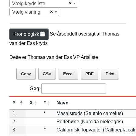
×
Vælg krydsliste
×
Vælg visning
Se årsopdelt oversigt af
Thomas
Kronologisk
van der Es
s kryds
Dette er Thomas van der Ess VP Artsliste
Copy
CSV
Excel
PDF
Print
Søg:
#
X
*
Navn
1
*
Masaistruds (Struthio camelus)
2
Perlehøne (Numida meleagris)
3
*
Californisk Topvagtel (Callipepla cali