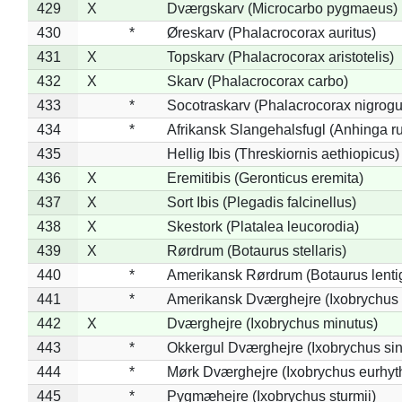
429
X
Dværgskarv (Microcarbo pygmaeus)
430
*
Øreskarv (Phalacrocorax auritus)
431
X
Topskarv (Phalacrocorax aristotelis)
432
X
Skarv (Phalacrocorax carbo)
433
*
Socotraskarv (Phalacrocorax nigrogul
434
*
Afrikansk Slangehalsfugl (Anhinga ru
435
Hellig Ibis (Threskiornis aethiopicus)
436
X
Eremitibis (Geronticus eremita)
437
X
Sort Ibis (Plegadis falcinellus)
438
X
Skestork (Platalea leucorodia)
439
X
Rørdrum (Botaurus stellaris)
440
*
Amerikansk Rørdrum (Botaurus lenti
441
*
Amerikansk Dværghejre (Ixobrychus e
442
X
Dværghejre (Ixobrychus minutus)
443
*
Okkergul Dværghejre (Ixobrychus sin
444
*
Mørk Dværghejre (Ixobrychus eurhy
445
*
Pygmæhejre (Ixobrychus sturmii)