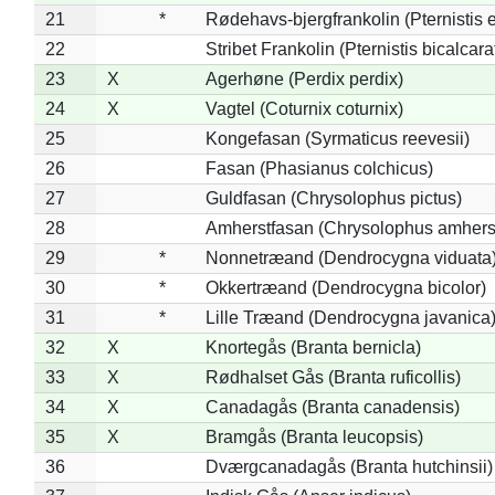
21
*
Rødehavs-bjergfrankolin (Pternistis e
22
Stribet Frankolin (Pternistis bicalcara
23
X
Agerhøne (Perdix perdix)
24
X
Vagtel (Coturnix coturnix)
25
Kongefasan (Syrmaticus reevesii)
26
Fasan (Phasianus colchicus)
27
Guldfasan (Chrysolophus pictus)
28
Amherstfasan (Chrysolophus amhers
29
*
Nonnetræand (Dendrocygna viduata
30
*
Okkertræand (Dendrocygna bicolor)
31
*
Lille Træand (Dendrocygna javanica
32
X
Knortegås (Branta bernicla)
33
X
Rødhalset Gås (Branta ruficollis)
34
X
Canadagås (Branta canadensis)
35
X
Bramgås (Branta leucopsis)
36
Dværgcanadagås (Branta hutchinsii)