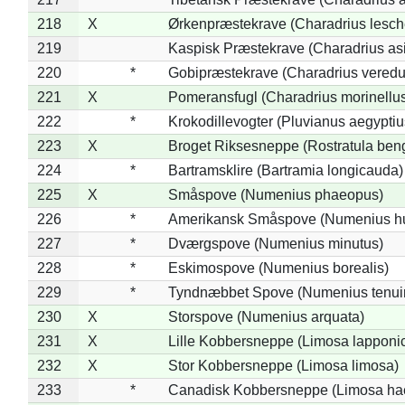
218
X
Ørkenpræstekrave (Charadrius lesche
219
Kaspisk Præstekrave (Charadrius asi
220
*
Gobipræstekrave (Charadrius veredu
221
X
Pomeransfugl (Charadrius morinellu
222
*
Krokodillevogter (Pluvianus aegyptiu
223
X
Broget Riksesneppe (Rostratula ben
224
*
Bartramsklire (Bartramia longicauda)
225
X
Småspove (Numenius phaeopus)
226
*
Amerikansk Småspove (Numenius h
227
*
Dværgspove (Numenius minutus)
228
*
Eskimospove (Numenius borealis)
229
*
Tyndnæbbet Spove (Numenius tenuiro
230
X
Storspove (Numenius arquata)
231
X
Lille Kobbersneppe (Limosa lapponi
232
X
Stor Kobbersneppe (Limosa limosa)
233
*
Canadisk Kobbersneppe (Limosa ha