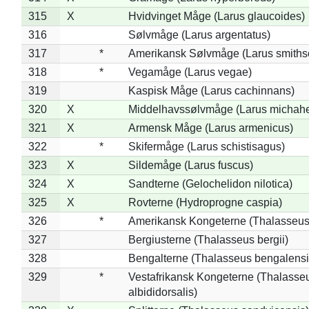
315
X
Hvidvinget Måge (Larus glaucoides)
316
Sølvmåge (Larus argentatus)
317
*
Amerikansk Sølvmåge (Larus smiths
318
*
Vegamåge (Larus vegae)
319
Kaspisk Måge (Larus cachinnans)
320
X
Middelhavssølvmåge (Larus michahel
321
X
Armensk Måge (Larus armenicus)
322
*
Skifermåge (Larus schistisagus)
323
X
Sildemåge (Larus fuscus)
324
X
Sandterne (Gelochelidon nilotica)
325
X
Rovterne (Hydroprogne caspia)
326
*
Amerikansk Kongeterne (Thalasseu
327
Bergiusterne (Thalasseus bergii)
328
Bengalterne (Thalasseus bengalensi
329
*
Vestafrikansk Kongeterne (Thalasse
albididorsalis)