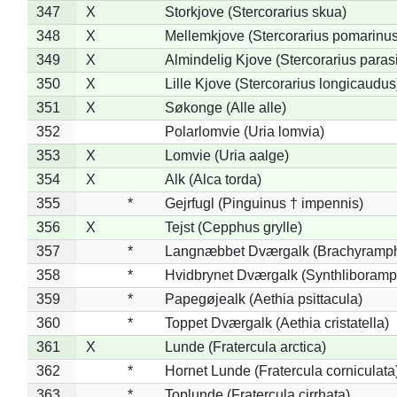
347
X
Storkjove (Stercorarius skua)
348
X
Mellemkjove (Stercorarius pomarinus
349
X
Almindelig Kjove (Stercorarius parasi
350
X
Lille Kjove (Stercorarius longicaudus
351
X
Søkonge (Alle alle)
352
Polarlomvie (Uria lomvia)
353
X
Lomvie (Uria aalge)
354
X
Alk (Alca torda)
355
*
Gejrfugl (Pinguinus † impennis)
356
X
Tejst (Cepphus grylle)
357
*
Langnæbbet Dværgalk (Brachyramph
358
*
Hvidbrynet Dværgalk (Synthliboramp
359
*
Papegøjealk (Aethia psittacula)
360
*
Toppet Dværgalk (Aethia cristatella)
361
X
Lunde (Fratercula arctica)
362
*
Hornet Lunde (Fratercula corniculata
363
*
Toplunde (Fratercula cirrhata)