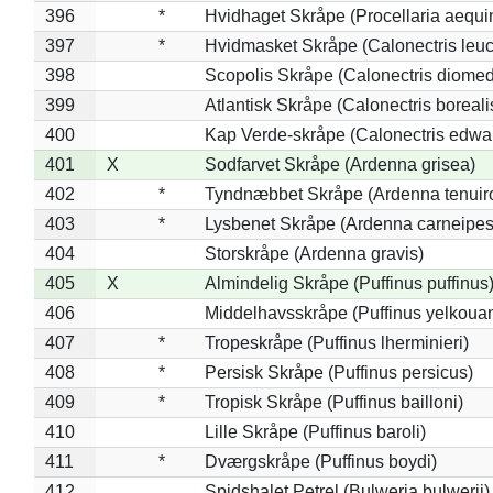
396
*
Hvidhaget Skråpe (Procellaria aequin
397
*
Hvidmasket Skråpe (Calonectris leu
398
Scopolis Skråpe (Calonectris diome
399
Atlantisk Skråpe (Calonectris boreali
400
Kap Verde-skråpe (Calonectris edwar
401
X
Sodfarvet Skråpe (Ardenna grisea)
402
*
Tyndnæbbet Skråpe (Ardenna tenuiro
403
*
Lysbenet Skråpe (Ardenna carneipes
404
Storskråpe (Ardenna gravis)
405
X
Almindelig Skråpe (Puffinus puffinus
406
Middelhavsskråpe (Puffinus yelkoua
407
*
Tropeskråpe (Puffinus lherminieri)
408
*
Persisk Skråpe (Puffinus persicus)
409
*
Tropisk Skråpe (Puffinus bailloni)
410
Lille Skråpe (Puffinus baroli)
411
*
Dværgskråpe (Puffinus boydi)
412
Spidshalet Petrel (Bulweria bulwerii)