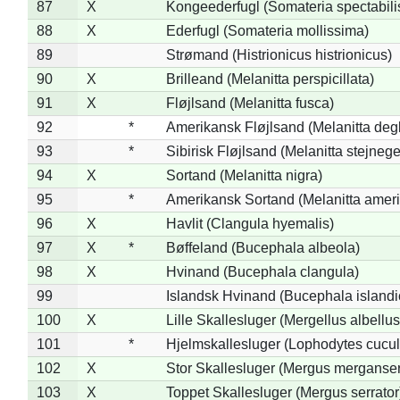
87
X
Kongeederfugl (Somateria spectabili
88
X
Ederfugl (Somateria mollissima)
89
Strømand (Histrionicus histrionicus)
90
X
Brilleand (Melanitta perspicillata)
91
X
Fløjlsand (Melanitta fusca)
92
*
Amerikansk Fløjlsand (Melanitta deg
93
*
Sibirisk Fløjlsand (Melanitta stejnege
94
X
Sortand (Melanitta nigra)
95
*
Amerikansk Sortand (Melanitta amer
96
X
Havlit (Clangula hyemalis)
97
X
*
Bøffeland (Bucephala albeola)
98
X
Hvinand (Bucephala clangula)
99
Islandsk Hvinand (Bucephala islandi
100
X
Lille Skallesluger (Mergellus albellus
101
*
Hjelmskallesluger (Lophodytes cucul
102
X
Stor Skallesluger (Mergus merganser
103
X
Toppet Skallesluger (Mergus serrator