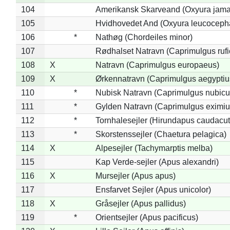
104
Amerikansk Skarveand (Oxyura jama
105
Hvidhovedet And (Oxyura leucoceph
106
*
Nathøg (Chordeiles minor)
107
Rødhalset Natravn (Caprimulgus rufic
108
X
Natravn (Caprimulgus europaeus)
109
X
Ørkennatravn (Caprimulgus aegyptiu
110
*
Nubisk Natravn (Caprimulgus nubicu
111
*
Gylden Natravn (Caprimulgus eximiu
112
*
Tornhalesejler (Hirundapus caudacut
113
*
Skorstenssejler (Chaetura pelagica)
114
X
Alpesejler (Tachymarptis melba)
115
Kap Verde-sejler (Apus alexandri)
116
X
Mursejler (Apus apus)
117
Ensfarvet Sejler (Apus unicolor)
118
X
Gråsejler (Apus pallidus)
119
*
Orientsejler (Apus pacificus)