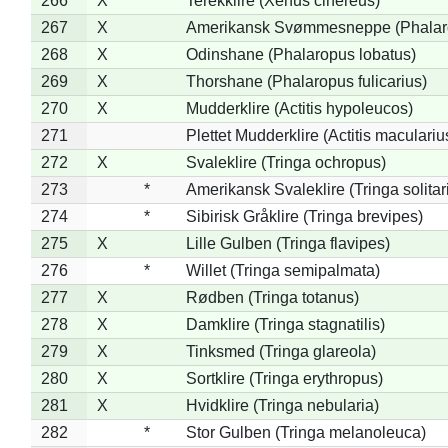
266
X
Terekklire (Xenus cinereus)
267
X
Amerikansk Svømmesneppe (Phalarop
268
X
Odinshane (Phalaropus lobatus)
269
X
Thorshane (Phalaropus fulicarius)
270
X
Mudderklire (Actitis hypoleucos)
271
Plettet Mudderklire (Actitis maculariu
272
X
Svaleklire (Tringa ochropus)
273
*
Amerikansk Svaleklire (Tringa solitar
274
*
Sibirisk Gråklire (Tringa brevipes)
275
X
Lille Gulben (Tringa flavipes)
276
*
Willet (Tringa semipalmata)
277
X
Rødben (Tringa totanus)
278
X
Damklire (Tringa stagnatilis)
279
X
Tinksmed (Tringa glareola)
280
X
Sortklire (Tringa erythropus)
281
X
Hvidklire (Tringa nebularia)
282
*
Stor Gulben (Tringa melanoleuca)