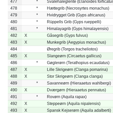
477
*
Svalehaleglente (Elanoides forficatu
478
*
Hættegrib (Necrosyrtes monachus)
479
*
Hvidrygget Grib (Gyps africanus)
480
*
Rüppells Grib (Gyps rueppelli)
481
*
Himalayagrib (Gyps himalayensis)
482
X
Gåsegrib (Gyps fulvus)
483
X
Munkegrib (Aegypius monachus)
484
Øregrib (Torgos tracheliotos)
485
X
Slangeørn (Circaetus gallicus)
486
*
Gøglerørn (Terathopius ecaudatus)
487
X
Lille Skrigeørn (Clanga pomarina)
488
X
Stor Skrigeørn (Clanga clanga)
489
*
Savanneørn (Hieraaetus wahlbergi)
490
X
Dværgørn (Hieraaetus pennatus)
491
*
Rovørn (Aquila rapax)
492
X
Steppeørn (Aquila nipalensis)
493
X
Spansk Kejserørn (Aquila adalberti)