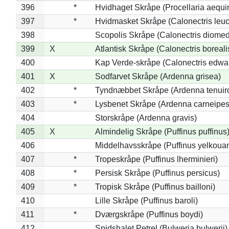
396
*
Hvidhaget Skråpe (Procellaria aequin
397
*
Hvidmasket Skråpe (Calonectris leu
398
Scopolis Skråpe (Calonectris diome
399
X
Atlantisk Skråpe (Calonectris boreali
400
Kap Verde-skråpe (Calonectris edwar
401
X
Sodfarvet Skråpe (Ardenna grisea)
402
*
Tyndnæbbet Skråpe (Ardenna tenuiro
403
*
Lysbenet Skråpe (Ardenna carneipes
404
Storskråpe (Ardenna gravis)
405
X
Almindelig Skråpe (Puffinus puffinus
406
Middelhavsskråpe (Puffinus yelkoua
407
*
Tropeskråpe (Puffinus lherminieri)
408
*
Persisk Skråpe (Puffinus persicus)
409
*
Tropisk Skråpe (Puffinus bailloni)
410
Lille Skråpe (Puffinus baroli)
411
*
Dværgskråpe (Puffinus boydi)
412
Spidshalet Petrel (Bulweria bulwerii)