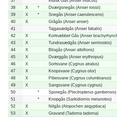
37
Indisk Gås (Anser indicus)
38
X
*
Dværgsnegås (Anser rossii)
39
X
*
Snegås (Anser caerulescens)
40
X
Grågås (Anser anser)
41
Tajgasædgås (Anser fabalis)
42
X
Kortnæbbet Gås (Anser brachyrhync
43
X
Tundrasædgås (Anser serrirostris)
44
X
Blisgås (Anser albifrons)
45
X
Dværggås (Anser erythropus)
46
X
Sortsvane (Cygnus atratus)
47
X
Knopsvane (Cygnus olor)
48
X
Pibesvane (Cygnus columbianus)
49
X
Sangsvane (Cygnus cygnus)
50
*
Sporegås (Plectropterus gambensis)
51
*
Knopgås (Sarkidiornis melanotos)
52
X
Nilgås (Alopochen aegyptiaca)
53
X
Gravand (Tadorna tadorna)