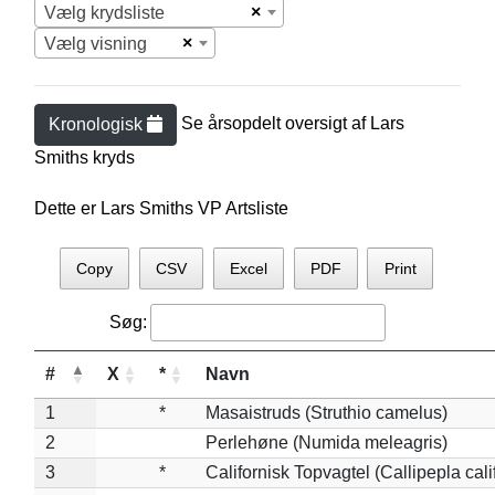
×
Vælg krydsliste
×
Vælg visning
Se årsopdelt oversigt af
Lars
Kronologisk
Smith
s kryds
Dette er Lars Smiths VP Artsliste
Copy
CSV
Excel
PDF
Print
Søg:
#
X
*
Navn
1
*
Masaistruds (Struthio camelus)
2
Perlehøne (Numida meleagris)
3
*
Californisk Topvagtel (Callipepla cali