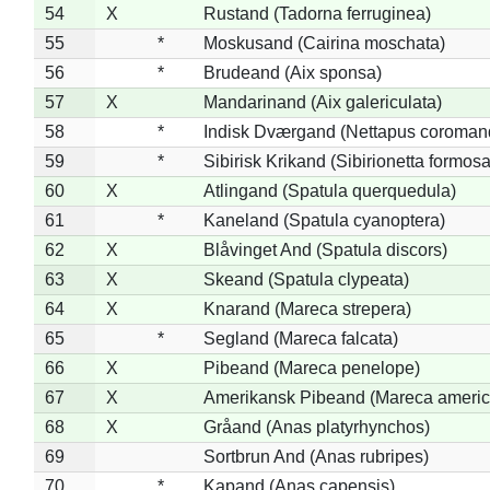
54
X
Rustand (Tadorna ferruginea)
55
*
Moskusand (Cairina moschata)
56
*
Brudeand (Aix sponsa)
57
X
Mandarinand (Aix galericulata)
58
*
Indisk Dværgand (Nettapus coroman
59
*
Sibirisk Krikand (Sibirionetta formosa
60
X
Atlingand (Spatula querquedula)
61
*
Kaneland (Spatula cyanoptera)
62
X
Blåvinget And (Spatula discors)
63
X
Skeand (Spatula clypeata)
64
X
Knarand (Mareca strepera)
65
*
Segland (Mareca falcata)
66
X
Pibeand (Mareca penelope)
67
X
Amerikansk Pibeand (Mareca americ
68
X
Gråand (Anas platyrhynchos)
69
Sortbrun And (Anas rubripes)
70
*
Kapand (Anas capensis)