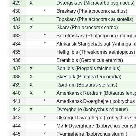
429
X
Dværgskarv (Microcarbo pygmaeus)
430
*
Øreskarv (Phalacrocorax auritus)
431
X
Topskarv (Phalacrocorax aristotelis)
432
X
Skarv (Phalacrocorax carbo)
433
*
Socotraskarv (Phalacrocorax nigrogul
434
*
Afrikansk Slangehalsfugl (Anhinga ru
435
Hellig Ibis (Threskiornis aethiopicus)
436
Eremitibis (Geronticus eremita)
437
X
Sort Ibis (Plegadis falcinellus)
438
X
Skestork (Platalea leucorodia)
439
X
Rørdrum (Botaurus stellaris)
440
X
*
Amerikansk Rørdrum (Botaurus lenti
441
*
Amerikansk Dværghejre (Ixobrychus e
442
X
Dværghejre (Ixobrychus minutus)
443
*
Okkergul Dværghejre (Ixobrychus sin
444
*
Mørk Dværghejre (Ixobrychus eurhy
445
*
Pygmæhejre (Ixobrychus sturmii)