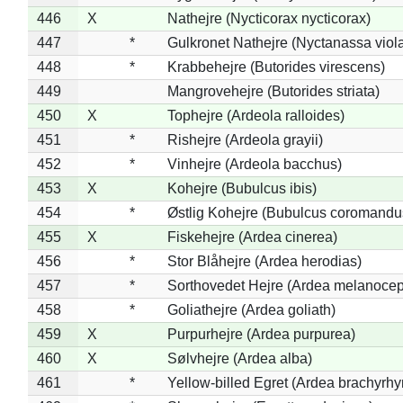
446
X
Nathejre (Nycticorax nycticorax)
447
*
Gulkronet Nathejre (Nyctanassa viol
448
*
Krabbehejre (Butorides virescens)
449
Mangrovehejre (Butorides striata)
450
X
Tophejre (Ardeola ralloides)
451
*
Rishejre (Ardeola grayii)
452
*
Vinhejre (Ardeola bacchus)
453
X
Kohejre (Bubulcus ibis)
454
*
Østlig Kohejre (Bubulcus coromandu
455
X
Fiskehejre (Ardea cinerea)
456
*
Stor Blåhejre (Ardea herodias)
457
*
Sorthovedet Hejre (Ardea melanocep
458
*
Goliathejre (Ardea goliath)
459
X
Purpurhejre (Ardea purpurea)
460
X
Sølvhejre (Ardea alba)
461
*
Yellow-billed Egret (Ardea brachyrh