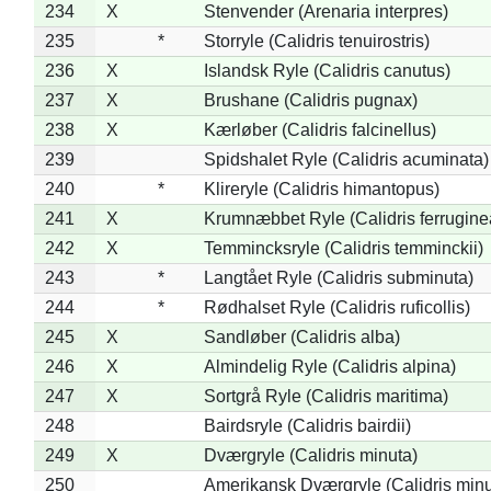
234
X
Stenvender (Arenaria interpres)
235
*
Storryle (Calidris tenuirostris)
236
X
Islandsk Ryle (Calidris canutus)
237
X
Brushane (Calidris pugnax)
238
X
Kærløber (Calidris falcinellus)
239
Spidshalet Ryle (Calidris acuminata)
240
*
Klireryle (Calidris himantopus)
241
X
Krumnæbbet Ryle (Calidris ferrugine
242
X
Temmincksryle (Calidris temminckii)
243
*
Langtået Ryle (Calidris subminuta)
244
*
Rødhalset Ryle (Calidris ruficollis)
245
X
Sandløber (Calidris alba)
246
X
Almindelig Ryle (Calidris alpina)
247
X
Sortgrå Ryle (Calidris maritima)
248
Bairdsryle (Calidris bairdii)
249
X
Dværgryle (Calidris minuta)
250
Amerikansk Dværgryle (Calidris minut