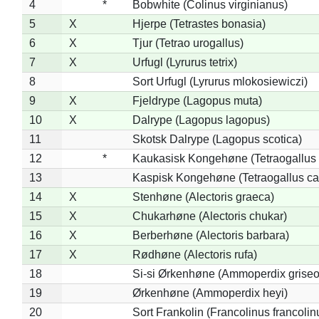
4
*
Bobwhite (Colinus virginianus)
5
X
Hjerpe (Tetrastes bonasia)
6
X
Tjur (Tetrao urogallus)
7
X
Urfugl (Lyrurus tetrix)
8
Sort Urfugl (Lyrurus mlokosiewiczi)
9
X
Fjeldrype (Lagopus muta)
10
X
Dalrype (Lagopus lagopus)
11
Skotsk Dalrype (Lagopus scotica)
12
*
Kaukasisk Kongehøne (Tetraogallus 
13
Kaspisk Kongehøne (Tetraogallus ca
14
X
Stenhøne (Alectoris graeca)
15
X
Chukarhøne (Alectoris chukar)
16
X
Berberhøne (Alectoris barbara)
17
X
Rødhøne (Alectoris rufa)
18
Si-si Ørkenhøne (Ammoperdix griseo
19
Ørkenhøne (Ammoperdix heyi)
20
Sort Frankolin (Francolinus francolin