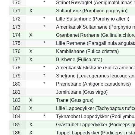
170
*
Stribet Rørvagtel (Aenigmatolimnas 
171
X
Sultanhøne (Porphyrio porphyrio)
172
*
Lille Sultanhøne (Porphyrio alleni)
173
*
Amerikansk Sultanhøne (Porphyrio m
174
X
Grønbenet Rørhøne (Gallinula chlor
175
*
Lille Rørhøne (Paragallinula angulat
176
X
Kamblishøne (Fulica cristata)
177
X
Blishøne (Fulica atra)
178
*
Amerikansk Blishøne (Fulica americ
179
*
Snetrane (Leucogeranus leucogeran
180
*
Prærietrane (Antigone canadensis)
181
Jomfrutrane (Grus virgo)
182
X
Trane (Grus grus)
183
X
Lille Lappedykker (Tachybaptus rufico
184
*
Tyknæbbet Lappedykker (Podilymbu
185
X
Gråstrubet Lappedykker (Podiceps g
186
X
Toppet Lappedykker (Podiceps crista