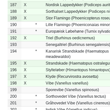
187
X
Nordisk Lappedykker (Podiceps aurit
188
X
Sorthalset Lappedykker (Podiceps nig
189
X
Stor Flamingo (Phoenicopterus rose
190
*
Lille Flamingo (Phoeniconaias minor
191
*
Europæisk Løbehøne (Turnix sylvati
192
X
Triel (Burhinus oedicnemus)
193
Senegaltriel (Burhinus senegalensis
194
*
Kanarisk Strandskade (Haematopus
meadewaldoi)
195
X
Strandskade (Haematopus ostralegu
196
X
Stylteløber (Himantopus himantopus
197
X
Klyde (Recurvirostra avosetta)
198
X
Vibe (Vanellus vanellus)
199
Sporevibe (Vanellus spinosus)
200
*
Sorthovedet Vibe (Vanellus tectus)
201
*
Gråhovedet Vibe (Vanellus cinereus)
202
*
Indisk Vibe (Vanellus indicus)