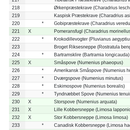
218
Ørkenpræstekrave (Charadrius lesche
219
Kaspisk Præstekrave (Charadrius asi
220
*
Gobipræstekrave (Charadrius veredu
221
X
Pomeransfugl (Charadrius morinellu
222
*
Krokodillevogter (Pluvianus aegyptiu
223
Broget Riksesneppe (Rostratula ben
224
*
Bartramsklire (Bartramia longicauda)
225
X
Småspove (Numenius phaeopus)
226
*
Amerikansk Småspove (Numenius h
227
*
Dværgspove (Numenius minutus)
228
*
Eskimospove (Numenius borealis)
229
*
Tyndnæbbet Spove (Numenius tenuiro
230
X
Storspove (Numenius arquata)
231
X
Lille Kobbersneppe (Limosa lapponi
232
X
Stor Kobbersneppe (Limosa limosa)
233
*
Canadisk Kobbersneppe (Limosa ha