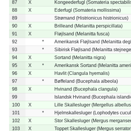
87
X
Kongeederfugl (Somateria spectabili
88
X
Ederfugl (Somateria mollissima)
89
Strømand (Histrionicus histrionicus)
90
X
Brilleand (Melanitta perspicillata)
91
X
Fløjlsand (Melanitta fusca)
92
*
Amerikansk Fløjlsand (Melanitta deg
93
*
Sibirisk Fløjlsand (Melanitta stejnege
94
X
Sortand (Melanitta nigra)
95
X
*
Amerikansk Sortand (Melanitta amer
96
X
Havlit (Clangula hyemalis)
97
*
Bøffeland (Bucephala albeola)
98
X
Hvinand (Bucephala clangula)
99
Islandsk Hvinand (Bucephala islandi
100
X
Lille Skallesluger (Mergellus albellus
101
*
Hjelmskallesluger (Lophodytes cucul
102
X
Stor Skallesluger (Mergus merganser
103
X
Toppet Skallesluger (Mergus serrator