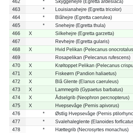
462
*
Skyggehejre (Egretta ardesiaca)
463
*
Louisianahejre (Egretta tricolor)
464
*
Blåhejre (Egretta caerulea)
465
*
Snehejre (Egretta thula)
466
X
Silkehejre (Egretta garzetta)
467
Revhejre (Egretta gularis)
468
X
Hvid Pelikan (Pelecanus onocrotalus
469
Rosapelikan (Pelecanus rufescens)
470
X
Krøltoppet Pelikan (Pelecanus crisp
471
X
Fiskeørn (Pandion haliaetus)
472
X
Blå Glente (Elanus caeruleus)
473
X
Lammegrib (Gypaetus barbatus)
474
X
Ådselgrib (Neophron percnopterus)
475
X
Hvepsevåge (Pernis apivorus)
476
*
Østlig Hvepsevåge (Pernis ptilorhyn
477
*
Svalehaleglente (Elanoides forficatu
478
*
Hættegrib (Necrosyrtes monachus)