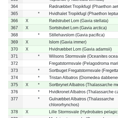
364
Rødnæbbet Tropikfugl (Phaethon ae
365
*
Hvidhalet Tropikfugl (Phaethon leptu
366
X
Rødstrubet Lom (Gavia stellata)
367
X
Sortstrubet Lom (Gavia arctica)
368
*
Stillehavslom (Gavia pacifica)
369
X
Islom (Gavia immer)
370
X
Hvidnæbbet Lom (Gavia adamsii)
371
*
Wilsons Stormsvale (Oceanites ocea
372
Fregatstormsvale (Pelagodroma mar
373
*
Sortbuget Fregatstormsvale (Fregetta
374
*
Tristan Albatros (Diomedea dabbene
375
X
*
Sortbrynet Albatros (Thalassarche m
376
*
Hvidkronet Albatros (Thalassarche c
377
*
Gulnæbbet Albatros (Thalassarche
chlororhynchos)
378
X
Lille Stormsvale (Hydrobates pelagic