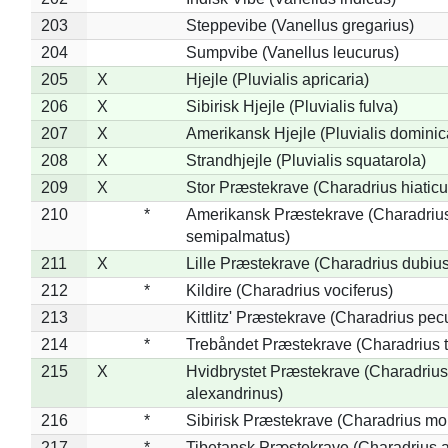
203
Steppevibe (Vanellus gregarius)
204
Sumpvibe (Vanellus leucurus)
205
X
Hjejle (Pluvialis apricaria)
206
X
Sibirisk Hjejle (Pluvialis fulva)
207
X
Amerikansk Hjejle (Pluvialis dominic
208
X
Strandhjejle (Pluvialis squatarola)
209
X
Stor Præstekrave (Charadrius hiaticu
210
*
Amerikansk Præstekrave (Charadriu
semipalmatus)
211
X
Lille Præstekrave (Charadrius dubius
212
*
Kildire (Charadrius vociferus)
213
Kittlitz' Præstekrave (Charadrius pec
214
*
Trebåndet Præstekrave (Charadrius tr
215
X
Hvidbrystet Præstekrave (Charadrius
alexandrinus)
216
*
Sibirisk Præstekrave (Charadrius mo
217
*
Tibetansk Præstekrave (Charadrius at