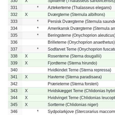
330
X
Splitterne (Thalasseus sandvicensis)
331
*
Aztekerterne (Thalasseus elegans)
332
X
Dværgterne (Sternula albifrons)
333
*
Persisk Dværgterne (Sternula saunde
334
*
Amerikansk Dværgterne (Sternula ant
335
*
Beringsterne (Onychoprion aleuticus
336
Brilleterne (Onychoprion anaethetus)
337
*
Sodfarvet Terne (Onychoprion fuscat
338
X
Rosenterne (Sterna dougallii)
339
X
Fjordterne (Sterna hirundo)
340
Hvidkindet Terne (Sterna repressa)
341
X
Havterne (Sterna paradisaea)
342
Prærieterne (Sterna forsteri)
343
X
Hvidskægget Terne (Chlidonias hybr
344
X
Hvidvinget Terne (Chlidonias leucopt
345
X
Sortterne (Chlidonias niger)
346
*
Sydpolarkjove (Stercorarius maccorm