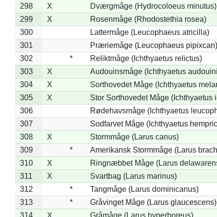
298
X
Dværgmåge (Hydrocoloeus minutus)
299
X
Rosenmåge (Rhodostethia rosea)
300
Lattermåge (Leucophaeus atricilla)
301
Præriemåge (Leucophaeus pipixcan
302
*
Reliktmåge (Ichthyaetus relictus)
303
X
Audouinsmåge (Ichthyaetus audouini
304
X
Sorthovedet Måge (Ichthyaetus mela
305
X
Stor Sorthovedet Måge (Ichthyaetus 
306
Rødehavsmåge (Ichthyaetus leucop
307
Sodfarvet Måge (Ichthyaetus hempric
308
X
Stormmåge (Larus canus)
309
*
Amerikansk Stormmåge (Larus brach
310
X
Ringnæbbet Måge (Larus delawarens
311
X
Svartbag (Larus marinus)
312
*
Tangmåge (Larus dominicanus)
313
*
Gråvinget Måge (Larus glaucescens)
314
X
Gråmåge (Larus hyperboreus)