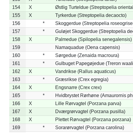
154
X
Østlig Turteldue (Streptopelia oriental
155
X
Tyrkerdue (Streptopelia decaocto)
156
*
Skoggerdue (Streptopelia roseogrise
157
*
Guløjet Skoggerdue (Streptopelia de
158
X
Palmedue (Spilopelia senegalensis)
159
Namaquadue (Oena capensis)
160
*
Sørgedue (Zenaida macroura)
161
*
Gulbuget Papegøjedue (Treron waali
162
X
Vandrikse (Rallus aquaticus)
163
*
Græsrikse (Crex egregia)
164
X
Engsnarre (Crex crex)
165
*
Hvidbrystet Rørhøne (Amaurornis ph
166
X
Lille Rørvagtel (Porzana parva)
167
X
Dværgrørvagtel (Porzana pusilla)
168
X
Plettet Rørvagtel (Porzana porzana)
169
*
Sorarørvagtel (Porzana carolina)