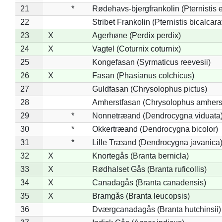
21
*
Rødehavs-bjergfrankolin (Pternistis e
22
Stribet Frankolin (Pternistis bicalcara
23
X
Agerhøne (Perdix perdix)
24
X
Vagtel (Coturnix coturnix)
25
Kongefasan (Syrmaticus reevesii)
26
X
Fasan (Phasianus colchicus)
27
Guldfasan (Chrysolophus pictus)
28
Amherstfasan (Chrysolophus amhers
29
*
Nonnetræand (Dendrocygna viduata
30
*
Okkertræand (Dendrocygna bicolor)
31
*
Lille Træand (Dendrocygna javanica
32
X
Knortegås (Branta bernicla)
33
X
Rødhalset Gås (Branta ruficollis)
34
X
Canadagås (Branta canadensis)
35
X
Bramgås (Branta leucopsis)
36
Dværgcanadagås (Branta hutchinsii)