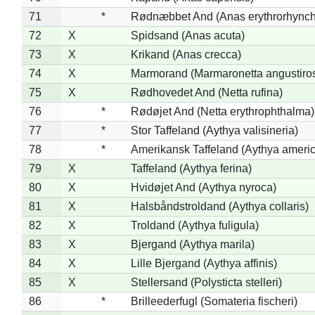
71
*
Rødnæbbet And (Anas erythrorhynch
72
X
Spidsand (Anas acuta)
73
X
Krikand (Anas crecca)
74
X
Marmorand (Marmaronetta angustirost
75
X
Rødhovedet And (Netta rufina)
76
*
Rødøjet And (Netta erythrophthalma)
77
*
Stor Taffeland (Aythya valisineria)
78
*
Amerikansk Taffeland (Aythya ameri
79
X
Taffeland (Aythya ferina)
80
X
Hvidøjet And (Aythya nyroca)
81
X
Halsbåndstroldand (Aythya collaris)
82
X
Troldand (Aythya fuligula)
83
X
Bjergand (Aythya marila)
84
X
Lille Bjergand (Aythya affinis)
85
X
Stellersand (Polysticta stelleri)
86
*
Brilleederfugl (Somateria fischeri)