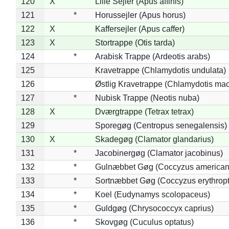
120
X
Lille Sejler (Apus affinis)
121
*
Horussejler (Apus horus)
122
X
Kaffersejler (Apus caffer)
123
X
Stortrappe (Otis tarda)
124
*
Arabisk Trappe (Ardeotis arabs)
125
Kravetrappe (Chlamydotis undulata)
126
Østlig Kravetrappe (Chlamydotis mac
127
*
Nubisk Trappe (Neotis nuba)
128
X
Dværgtrappe (Tetrax tetrax)
129
Sporegøg (Centropus senegalensis)
130
X
Skadegøg (Clamator glandarius)
131
*
Jacobinergøg (Clamator jacobinus)
132
*
Gulnæbbet Gøg (Coccyzus american
133
*
Sortnæbbet Gøg (Coccyzus erythrop
134
*
Koel (Eudynamys scolopaceus)
135
*
Guldgøg (Chrysococcyx caprius)
136
*
Skovgøg (Cuculus optatus)