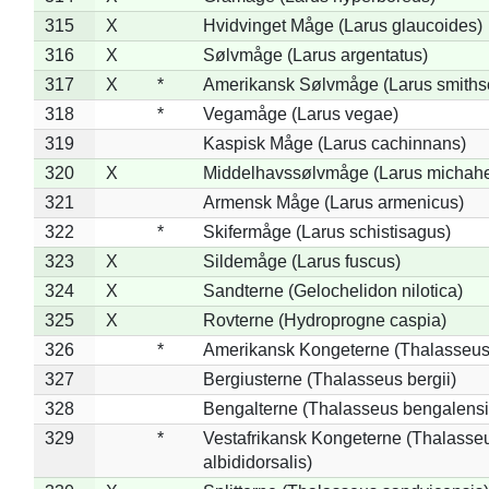
315
X
Hvidvinget Måge (Larus glaucoides)
316
X
Sølvmåge (Larus argentatus)
317
X
*
Amerikansk Sølvmåge (Larus smiths
318
*
Vegamåge (Larus vegae)
319
Kaspisk Måge (Larus cachinnans)
320
X
Middelhavssølvmåge (Larus michahel
321
Armensk Måge (Larus armenicus)
322
*
Skifermåge (Larus schistisagus)
323
X
Sildemåge (Larus fuscus)
324
X
Sandterne (Gelochelidon nilotica)
325
X
Rovterne (Hydroprogne caspia)
326
*
Amerikansk Kongeterne (Thalasseu
327
Bergiusterne (Thalasseus bergii)
328
Bengalterne (Thalasseus bengalensi
329
*
Vestafrikansk Kongeterne (Thalasse
albididorsalis)