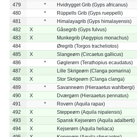
479
*
Hvidrygget Grib (Gyps africanus)
480
*
Rüppells Grib (Gyps rueppelli)
481
*
Himalayagrib (Gyps himalayensis)
482
X
Gåsegrib (Gyps fulvus)
483
X
Munkegrib (Aegypius monachus)
484
Øregrib (Torgos tracheliotos)
485
X
Slangeørn (Circaetus gallicus)
486
*
Gøglerørn (Terathopius ecaudatus)
487
X
Lille Skrigeørn (Clanga pomarina)
488
X
Stor Skrigeørn (Clanga clanga)
489
*
Savanneørn (Hieraaetus wahlbergi)
490
X
Dværgørn (Hieraaetus pennatus)
491
*
Rovørn (Aquila rapax)
492
X
Steppeørn (Aquila nipalensis)
493
X
Spansk Kejserørn (Aquila adalberti)
494
X
Kejserørn (Aquila heliaca)
495
X
Kongeørn (Aquila chrysaetos)