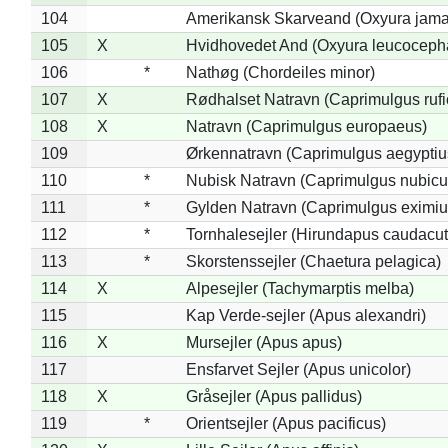
104
Amerikansk Skarveand (Oxyura jama
105
X
Hvidhovedet And (Oxyura leucoceph
106
*
Nathøg (Chordeiles minor)
107
X
Rødhalset Natravn (Caprimulgus rufic
108
X
Natravn (Caprimulgus europaeus)
109
Ørkennatravn (Caprimulgus aegyptiu
110
*
Nubisk Natravn (Caprimulgus nubicu
111
*
Gylden Natravn (Caprimulgus eximiu
112
*
Tornhalesejler (Hirundapus caudacut
113
*
Skorstenssejler (Chaetura pelagica)
114
X
Alpesejler (Tachymarptis melba)
115
Kap Verde-sejler (Apus alexandri)
116
X
Mursejler (Apus apus)
117
Ensfarvet Sejler (Apus unicolor)
118
X
Gråsejler (Apus pallidus)
119
*
Orientsejler (Apus pacificus)