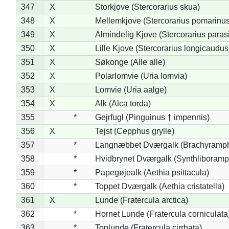
347
X
Storkjove (Stercorarius skua)
348
X
Mellemkjove (Stercorarius pomarinus
349
X
Almindelig Kjove (Stercorarius parasi
350
X
Lille Kjove (Stercorarius longicaudus
351
X
Søkonge (Alle alle)
352
X
Polarlomvie (Uria lomvia)
353
X
Lomvie (Uria aalge)
354
X
Alk (Alca torda)
355
*
Gejrfugl (Pinguinus † impennis)
356
X
Tejst (Cepphus grylle)
357
*
Langnæbbet Dværgalk (Brachyramph
358
*
Hvidbrynet Dværgalk (Synthliboramp
359
*
Papegøjealk (Aethia psittacula)
360
*
Toppet Dværgalk (Aethia cristatella)
361
X
Lunde (Fratercula arctica)
362
*
Hornet Lunde (Fratercula corniculata
363
*
Toplunde (Fratercula cirrhata)