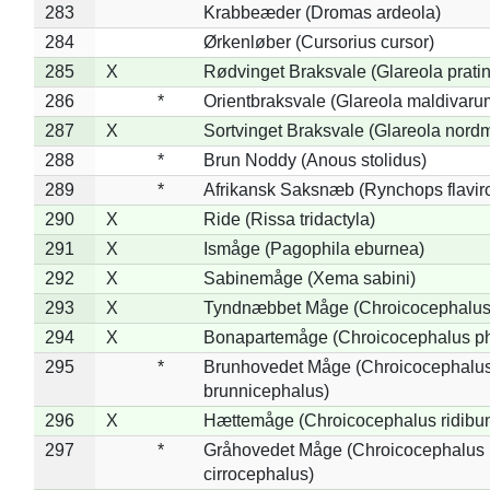
283
Krabbeæder (Dromas ardeola)
284
Ørkenløber (Cursorius cursor)
285
X
Rødvinget Braksvale (Glareola pratin
286
*
Orientbraksvale (Glareola maldivaru
287
X
Sortvinget Braksvale (Glareola nord
288
*
Brun Noddy (Anous stolidus)
289
*
Afrikansk Saksnæb (Rynchops flaviro
290
X
Ride (Rissa tridactyla)
291
X
Ismåge (Pagophila eburnea)
292
X
Sabinemåge (Xema sabini)
293
X
Tyndnæbbet Måge (Chroicocephalus
294
X
Bonapartemåge (Chroicocephalus ph
295
*
Brunhovedet Måge (Chroicocephalu
brunnicephalus)
296
X
Hættemåge (Chroicocephalus ridibu
297
*
Gråhovedet Måge (Chroicocephalus
cirrocephalus)