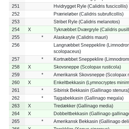
251
Hvidrygget Ryle (Calidris fuscicollis)
252
Prærieløber (Calidris subruficollis)
253
Stribet Ryle (Calidris melanotos)
254
X
Tyknæbbet Dværgryle (Calidris pusil
255
*
Alaskaryle (Calidris mauri)
256
Langnæbbet Sneppeklire (Limnodro
scolopaceus)
257
*
Kortnæbbet Sneppeklire (Limnodrom
258
X
Skovsneppe (Scolopax rusticola)
259
*
Amerikansk Skovsneppe (Scolopax m
260
X
Enkeltbekkasin (Lymnocryptes minim
261
*
Sibirisk Bekkasin (Gallinago stenura
262
*
Tajgabekkasin (Gallinago megala)
263
X
Tredækker (Gallinago media)
264
X
Dobbeltbekkasin (Gallinago gallinag
265
*
Amerikansk Bekkasin (Gallinago deli