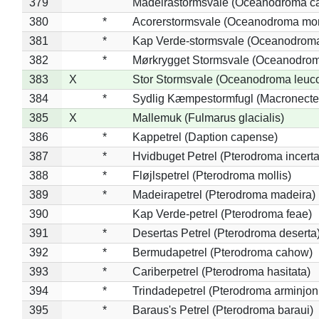
379
Madeirastormsvale (Oceanodroma ca
380
*
Acorerstormsvale (Oceanodroma mon
381
*
Kap Verde-stormsvale (Oceanodroma
382
*
Mørkrygget Stormsvale (Oceanodrom
383
X
Stor Stormsvale (Oceanodroma leuc
384
*
Sydlig Kæmpestormfugl (Macronecte
385
X
Mallemuk (Fulmarus glacialis)
386
*
Kappetrel (Daption capense)
387
*
Hvidbuget Petrel (Pterodroma incerta
388
*
Fløjlspetrel (Pterodroma mollis)
389
*
Madeirapetrel (Pterodroma madeira)
390
Kap Verde-petrel (Pterodroma feae)
391
*
Desertas Petrel (Pterodroma deserta
392
*
Bermudapetrel (Pterodroma cahow)
393
*
Cariberpetrel (Pterodroma hasitata)
394
*
Trindadepetrel (Pterodroma arminjon
395
*
Baraus's Petrel (Pterodroma baraui)