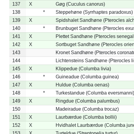
137
X
Gøg (Cuculus canorus)
138
*
Steppehøne (Syrrhaptes paradoxus)
139
X
Spidshalet Sandhøne (Pterocles alch
140
*
Brunbuget Sandhøne (Pterocles exus
141
X
Plettet Sandhøne (Pterocles senegal
142
X
Sortbuget Sandhøne (Pterocles orient
143
Kronet Sandhøne (Pterocles coronat
144
Lichtensteins Sandhøne (Pterocles lic
145
X
Klippedue (Columba livia)
146
*
Guineadue (Columba guinea)
147
X
Huldue (Columba oenas)
148
*
Turkestandue (Columba eversmanni
149
X
Ringdue (Columba palumbus)
150
Madeiradue (Columba trocaz)
151
X
Laurbærdue (Columba bollii)
152
X
Hvidhalet Laurbærdue (Columba jun
153
X
Turteldue (Streptopelia turtur)