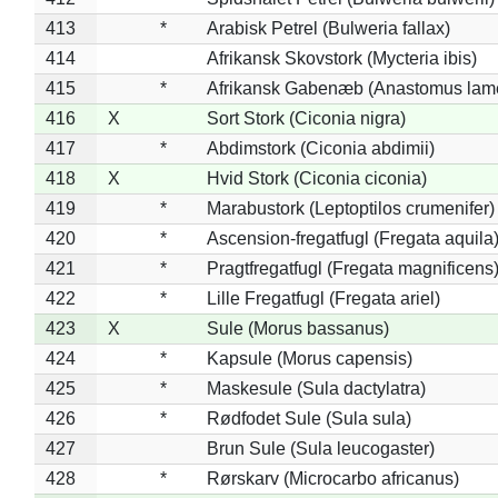
413
*
Arabisk Petrel (Bulweria fallax)
414
Afrikansk Skovstork (Mycteria ibis)
415
*
Afrikansk Gabenæb (Anastomus lame
416
X
Sort Stork (Ciconia nigra)
417
*
Abdimstork (Ciconia abdimii)
418
X
Hvid Stork (Ciconia ciconia)
419
*
Marabustork (Leptoptilos crumenifer)
420
*
Ascension-fregatfugl (Fregata aquila
421
*
Pragtfregatfugl (Fregata magnificens
422
*
Lille Fregatfugl (Fregata ariel)
423
X
Sule (Morus bassanus)
424
*
Kapsule (Morus capensis)
425
*
Maskesule (Sula dactylatra)
426
*
Rødfodet Sule (Sula sula)
427
Brun Sule (Sula leucogaster)
428
*
Rørskarv (Microcarbo africanus)