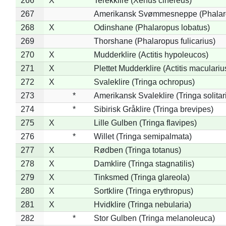
266
X
Terekklire (Xenus cinereus)
267
Amerikansk Svømmesneppe (Phalarop
268
X
Odinshane (Phalaropus lobatus)
269
Thorshane (Phalaropus fulicarius)
270
X
Mudderklire (Actitis hypoleucos)
271
X
Plettet Mudderklire (Actitis maculariu
272
X
Svaleklire (Tringa ochropus)
273
*
Amerikansk Svaleklire (Tringa solitar
274
*
Sibirisk Gråklire (Tringa brevipes)
275
X
Lille Gulben (Tringa flavipes)
276
*
Willet (Tringa semipalmata)
277
X
Rødben (Tringa totanus)
278
X
Damklire (Tringa stagnatilis)
279
X
Tinksmed (Tringa glareola)
280
X
Sortklire (Tringa erythropus)
281
X
Hvidklire (Tringa nebularia)
282
*
Stor Gulben (Tringa melanoleuca)