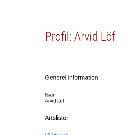
Profil: Arvid Löf
Generel information
Navn
Arvid Löf
Artslister
VP Artslisten