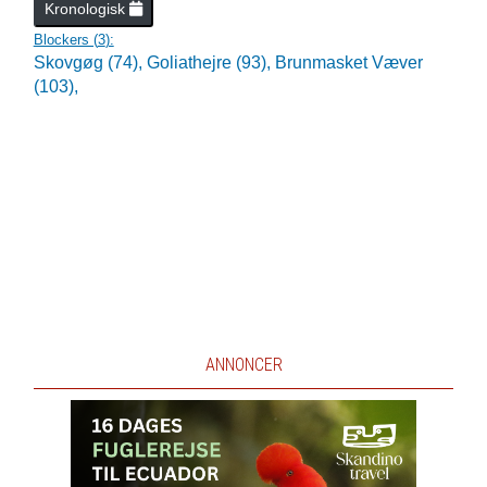
Kronologisk
Blockers (
3
):
Skovgøg (74),
Goliathejre (93),
Brunmasket Væver
(103),
ANNONCER