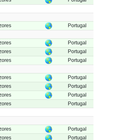
zores
Portugal
zores
Portugal
zores
Portugal
zores
Portugal
zores
Portugal
zores
Portugal
zores
Portugal
zores
Portugal
zores
Portugal
zores
Portugal