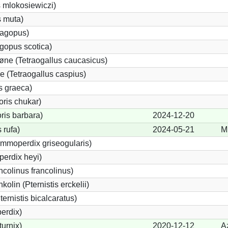
s mlokosiewiczi)
 muta)
lagopus)
gopus scotica)
ne (Tetraogallus caucasicus)
 (Tetraogallus caspius)
s graeca)
ris chukar)
ris barbara)
2024-12-20
 rufa)
2024-05-21
M
mmoperdix griseogularis)
erdix heyi)
ncolinus francolinus)
olin (Pternistis erckelii)
ternistis bicalcaratus)
erdix)
turnix)
2020-12-12
A