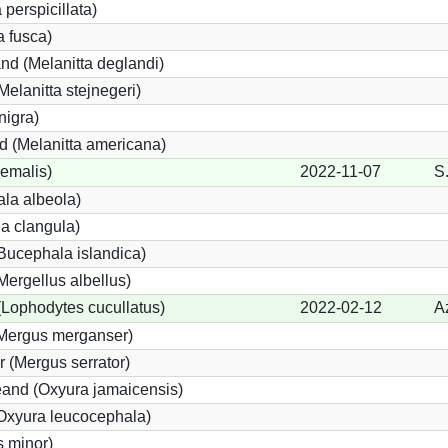
 perspicillata)
a fusca)
nd (Melanitta deglandi)
Melanitta stejnegeri)
nigra)
 (Melanitta americana)
yemalis)
2022-11-07
S.
la albeola)
a clangula)
Bucephala islandica)
(Mergellus albellus)
(Lophodytes cucullatus)
2022-02-12
A
(Mergus merganser)
r (Mergus serrator)
and (Oxyura jamaicensis)
Oxyura leucocephala)
 minor)