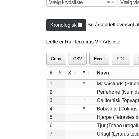
×
Vælg krydsliste
Vælg vi
Se årsopdelt oversigt a
Kronologisk
Dette er Rui Teixeiras VP Artsliste
Copy
CSV
Excel
PDF
#
X
*
Navn
1
*
Masaistruds (Strut
2
Perlehøne (Numida
3
*
Californisk Topvagte
4
*
Bobwhite (Colinus 
5
Hjerpe (Tetrastes 
6
Tjur (Tetrao urogall
7
Urfugl (Lyrurus tetri