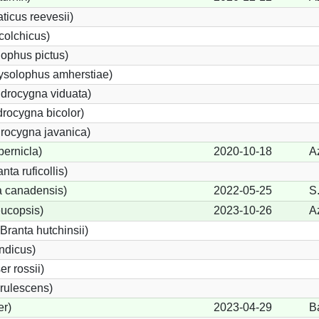
icus reevesii)
colchicus)
ophus pictus)
ysolophus amherstiae)
rocygna viduata)
rocygna bicolor)
rocygna javanica)
bernicla)
2020-10-18
A
ta ruficollis)
 canadensis)
2022-05-25
S.
ucopsis)
2023-10-26
A
ranta hutchinsii)
ndicus)
r rossii)
rulescens)
er)
2023-04-29
B