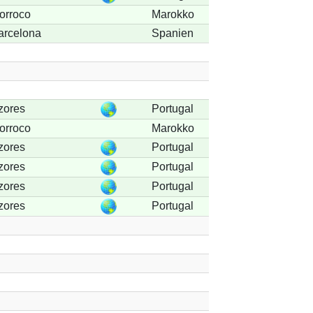
orroco
Marokko
arcelona
Spanien
zores
Portugal
orroco
Marokko
zores
Portugal
zores
Portugal
zores
Portugal
zores
Portugal