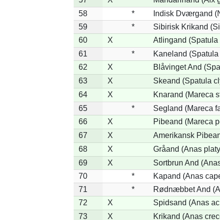
58
*
Indisk Dværgand (
59
*
Sibirisk Krikand (S
60
X
Atlingand (Spatula
61
*
Kaneland (Spatula
62
X
Blåvinget And (Spa
63
X
Skeand (Spatula cl
64
X
Knarand (Mareca s
65
*
Segland (Mareca fa
66
X
Pibeand (Mareca p
67
X
Amerikansk Pibean
68
X
Gråand (Anas plat
69
X
Sortbrun And (Anas
70
*
Kapand (Anas cape
71
*
Rødnæbbet And (An
72
X
Spidsand (Anas ac
73
X
Krikand (Anas crec