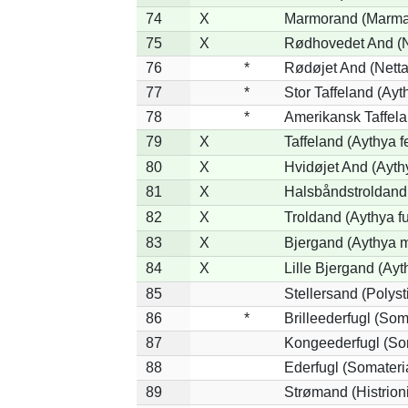
74
X
Marmorand (Marmaro
75
X
Rødhovedet And (Ne
76
*
Rødøjet And (Netta
77
*
Stor Taffeland (Ayth
78
*
Amerikansk Taffela
79
X
Taffeland (Aythya f
80
X
Hvidøjet And (Ayth
81
X
Halsbåndstroldand 
82
X
Troldand (Aythya fu
83
X
Bjergand (Aythya m
84
X
Lille Bjergand (Ayth
85
Stellersand (Polysti
86
*
Brilleederfugl (Soma
87
Kongeederfugl (Som
88
Ederfugl (Somateri
89
Strømand (Histrioni