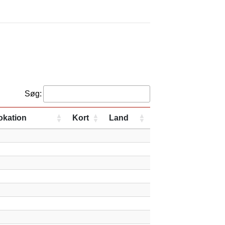
Søg:
okation
Kort
Land