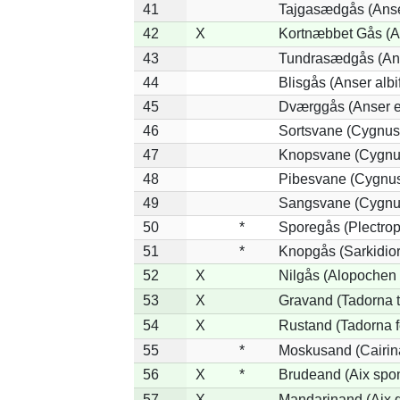
41
Tajgasædgås (Anser
42
X
Kortnæbbet Gås (A
43
Tundrasædgås (Anse
44
Blisgås (Anser albi
45
Dværggås (Anser e
46
Sortsvane (Cygnus 
47
Knopsvane (Cygnus
48
Pibesvane (Cygnus
49
Sangsvane (Cygnu
50
*
Sporegås (Plectro
51
*
Knopgås (Sarkidior
52
X
Nilgås (Alopochen 
53
X
Gravand (Tadorna 
54
X
Rustand (Tadorna f
55
*
Moskusand (Cairin
56
X
*
Brudeand (Aix spo
57
X
Mandarinand (Aix g