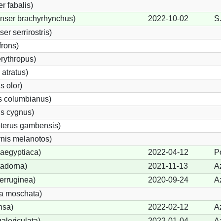
 fabalis)
nser brachyrhynchus)
2022-10-02
S.
r serrirostris)
frons)
rythropus)
atratus)
 olor)
 columbianus)
s cygnus)
pterus gambensis)
nis melanotos)
aegyptiaca)
2022-04-12
P
tadorna)
2021-11-13
A
erruginea)
2020-09-24
A
a moschata)
nsa)
2022-02-12
A
alericulata)
2022-01-04
A