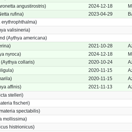
netta angustirostris)
2024-12-18
M
tta rufina)
2023-04-29
B
 erythrophthalma)
ya valisineria)
nd (Aythya americana)
erina)
2021-10-28
A
ya nyroca)
2024-12-18
M
(Aythya collaris)
2020-10-24
A
ligula)
2020-11-15
A
arila)
2020-11-15
A
ya affinis)
2021-11-13
A
cta stelleri)
teria fischeri)
ateria spectabilis)
a mollissima)
cus histrionicus)