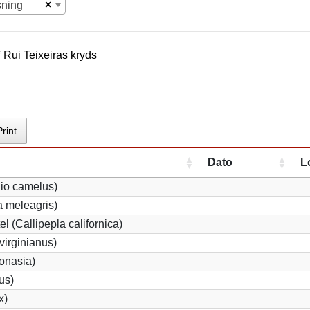
×
sning
f
Rui Teixeira
s kryds
Print
Dato
L
hio camelus)
 meleagris)
l (Callipepla californica)
virginianus)
bonasia)
us)
x)