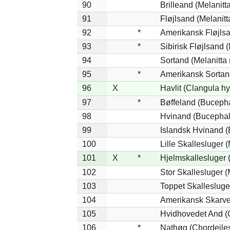
90
Brilleand (Melanitta
91
Fløjlsand (Melanitt
92
*
Amerikansk Fløjlsa
93
*
Sibirisk Fløjlsand (
94
Sortand (Melanitta 
95
*
Amerikansk Sortand
96
X
Havlit (Clangula h
97
*
Bøffeland (Bucepha
98
Hvinand (Bucephal
99
Islandsk Hvinand (
100
Lille Skallesluger 
101
X
*
Hjelmskallesluger 
102
Stor Skallesluger 
103
Toppet Skallesluge
104
Amerikansk Skarve
105
Hvidhovedet And (
106
*
Nathøg (Chordeiles