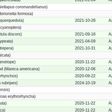
Nettapus coromandelianus)
ibirionetta formosa)
 querquedula)
2021-10-28
A
 cyanoptera)
tula discors)
2021-09-18
A
ypeata)
2021-04-09
A
trepera)
2021-10-31
A
lcata)
enelope)
2020-11-22
A
d (Mareca americana)
2020-12-06
A
yrhynchos)
2020-09-22
A
 rubripes)
2024-10-19
A
nsis)
as erythrorhyncha)
uta)
2020-11-22
A
ca)
2020-11-22
A