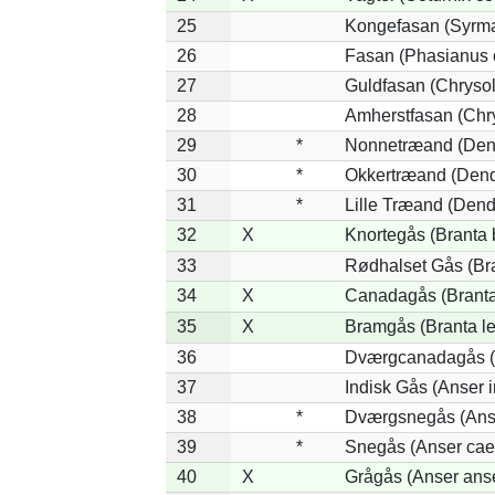
25
Kongefasan (Syrmat
26
Fasan (Phasianus 
27
Guldfasan (Chrysol
28
Amherstfasan (Chr
29
*
Nonnetræand (Dend
30
*
Okkertræand (Dend
31
*
Lille Træand (Dend
32
X
Knortegås (Branta 
33
Rødhalset Gås (Bran
34
X
Canadagås (Branta
35
X
Bramgås (Branta le
36
Dværgcanadagås (B
37
Indisk Gås (Anser i
38
*
Dværgsnegås (Anse
39
*
Snegås (Anser cae
40
X
Grågås (Anser ans