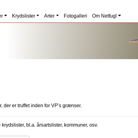
er
Krydslister
Arter
Fotogalleri
Om Netfugl
, der er truffet inden for VP's grænser.
krydslister, bl.a. årsartslister, kommuner, osv.