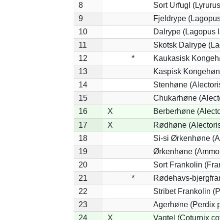
8
Sort Urfugl (Lyruru
9
Fjeldrype (Lagopus
10
Dalrype (Lagopus 
11
Skotsk Dalrype (La
12
*
Kaukasisk Kongehø
13
Kaspisk Kongehøne
14
Stenhøne (Alectori
15
Chukarhøne (Alecto
16
X
Berberhøne (Alecto
17
X
Rødhøne (Alectoris
18
Si-si Ørkenhøne (A
19
Ørkenhøne (Ammop
20
Sort Frankolin (Fra
21
*
Rødehavs-bjergfrank
22
Stribet Frankolin (P
23
Agerhøne (Perdix p
24
X
Vagtel (Coturnix co