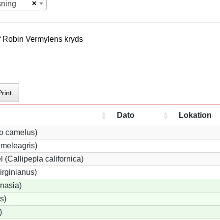
×
sning
f
Robin Vermylen
s kryds
Print
Dato
Lokation
io camelus)
meleagris)
 (Callipepla californica)
irginianus)
onasia)
s)
)