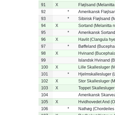
91
X
Fløjlsand (Melanitta
92
*
Amerikansk Fløjlsan
93
*
Sibirisk Fløjlsand (M
94
X
Sortand (Melanitta n
95
*
Amerikansk Sortand 
96
X
Havlit (Clangula hy
97
*
Bøffeland (Bucephal
98
X
Hvinand (Bucephala
99
Islandsk Hvinand (B
100
X
Lille Skallesluger (
101
*
Hjelmskallesluger (
102
X
Stor Skallesluger (
103
X
Toppet Skallesluger
104
Amerikansk Skarvea
105
X
Hvidhovedet And (O
106
*
Nathøg (Chordeiles