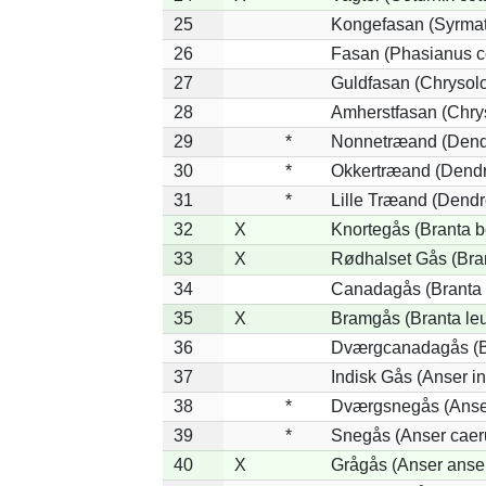
25
Kongefasan (Syrmati
26
Fasan (Phasianus c
27
Guldfasan (Chrysolo
28
Amherstfasan (Chry
29
*
Nonnetræand (Dend
30
*
Okkertræand (Dendr
31
*
Lille Træand (Dendr
32
X
Knortegås (Branta b
33
X
Rødhalset Gås (Brant
34
Canadagås (Branta 
35
X
Bramgås (Branta le
36
Dværgcanadagås (Br
37
Indisk Gås (Anser in
38
*
Dværgsnegås (Anser
39
*
Snegås (Anser caer
40
X
Grågås (Anser anse