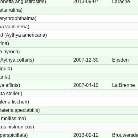
etta angustirostris)
2013-09-07
Larache
ta rufina)
erythrophthalma)
a valisineria)
nd (Aythya americana)
rina)
a nyroca)
Aythya collaris)
2007-12-30
Eijsden
igula)
rila)
a affinis)
2007-04-10
La Brenne
a stelleri)
eria fischeri)
teria spectabilis)
 mollissima)
us histrionicus)
perspicillata)
2013-02-12
Brouwersd