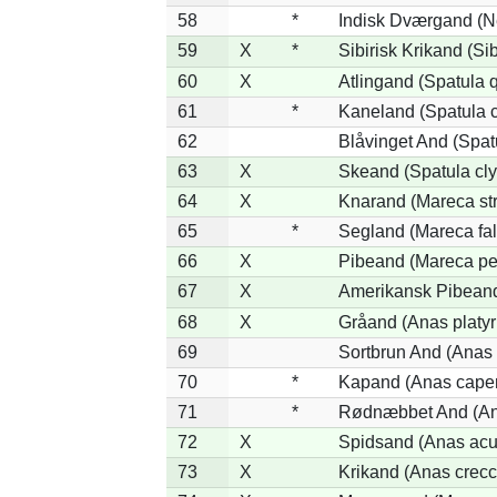
58
*
Indisk Dværgand (N
59
X
*
Sibirisk Krikand (Si
60
X
Atlingand (Spatula 
61
*
Kaneland (Spatula 
62
Blåvinget And (Spat
63
X
Skeand (Spatula cly
64
X
Knarand (Mareca st
65
*
Segland (Mareca fal
66
X
Pibeand (Mareca pe
67
X
Amerikansk Pibeand
68
X
Gråand (Anas platy
69
Sortbrun And (Anas 
70
*
Kapand (Anas capen
71
*
Rødnæbbet And (Ana
72
X
Spidsand (Anas acu
73
X
Krikand (Anas crecc