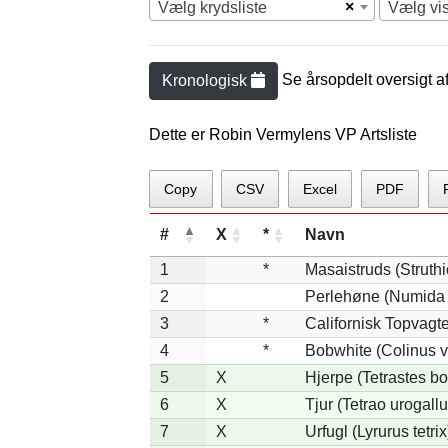
×
Vælg krydsliste
Vælg vi
Se årsopdelt oversigt a
Kronologisk
Dette er Robin Vermylens VP Artsliste
Copy
CSV
Excel
PDF
#
X
*
Navn
1
*
Masaistruds (Struth
2
Perlehøne (Numida 
3
*
Californisk Topvagtel
4
*
Bobwhite (Colinus v
5
X
Hjerpe (Tetrastes b
6
X
Tjur (Tetrao urogallu
7
X
Urfugl (Lyrurus tetrix