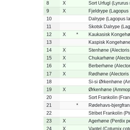
8
X
Sort Urfugl (Lyrurus
9
X
Fjeldrype (Lagopus
10
Dalrype (Lagopus l
11
Skotsk Dalrype (Lag
12
X
*
Kaukasisk Kongehøn
13
Kaspisk Kongehøne 
14
X
Stenhøne (Alectoris
15
X
Chukarhøne (Alector
16
X
Berberhøne (Alector
17
X
Rødhøne (Alectoris 
18
Si-si Ørkenhøne (Am
19
X
Ørkenhøne (Ammope
20
Sort Frankolin (Fran
21
*
Rødehavs-bjergfranko
22
Stribet Frankolin (Pt
23
X
Agerhøne (Perdix pe
24
X
Vagtel (Coturnix cot