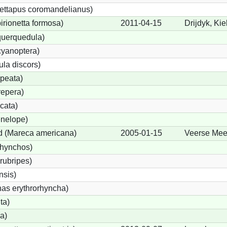
ettapus coromandelianus)
birionetta formosa)
2011-04-15
Drijdyk, Kie
querquedula)
cyanoptera)
ula discors)
peata)
repera)
cata)
nelope)
 (Mareca americana)
2005-01-15
Veerse Mee
rhynchos)
rubripes)
sis)
s erythrorhyncha)
ta)
a)