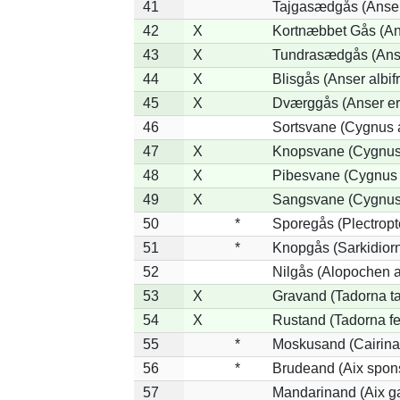
41
Tajgasædgås (Anser 
42
X
Kortnæbbet Gås (An
43
X
Tundrasædgås (Anser
44
X
Blisgås (Anser albif
45
X
Dværggås (Anser er
46
Sortsvane (Cygnus a
47
X
Knopsvane (Cygnus 
48
X
Pibesvane (Cygnus
49
X
Sangsvane (Cygnus
50
*
Sporegås (Plectrop
51
*
Knopgås (Sarkidiorn
52
Nilgås (Alopochen a
53
X
Gravand (Tadorna t
54
X
Rustand (Tadorna fe
55
*
Moskusand (Cairina
56
*
Brudeand (Aix spon
57
Mandarinand (Aix ga