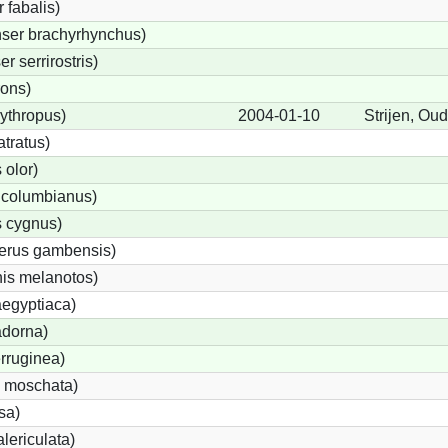
fabalis)
ser brachyrhynchus)
 serrirostris)
rons)
ythropus)
2004-01-10
Strijen, Ou
tratus)
olor)
 columbianus)
 cygnus)
terus gambensis)
is melanotos)
egyptiaca)
adorna)
rruginea)
 moschata)
sa)
lericulata)