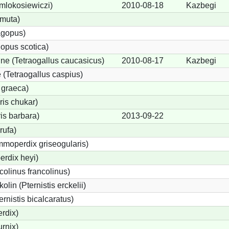
 mlokosiewiczi)
2010-08-18
Kazbegi
 muta)
agopus)
opus scotica)
e (Tetraogallus caucasicus)
2010-08-17
Kazbegi
(Tetraogallus caspius)
 graeca)
is chukar)
is barbara)
2013-09-22
rufa)
moperdix griseogularis)
rdix heyi)
colinus francolinus)
lin (Pternistis erckelii)
ernistis bicalcaratus)
rdix)
urnix)