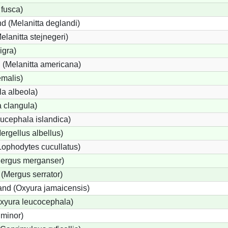
 fusca)
d (Melanitta deglandi)
elanitta stejnegeri)
igra)
(Melanitta americana)
emalis)
a albeola)
 clangula)
ucephala islandica)
Mergellus albellus)
Lophodytes cucullatus)
Mergus merganser)
 (Mergus serrator)
nd (Oxyura jamaicensis)
xyura leucocephala)
 minor)