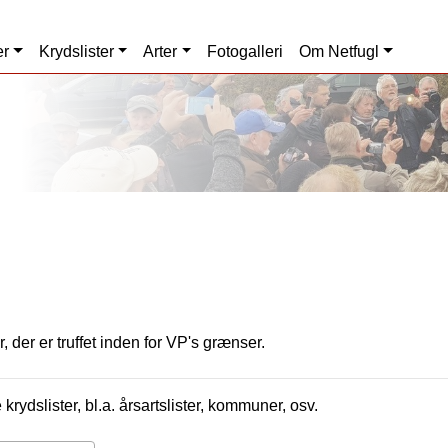
er
Krydslister
Arter
Fotogalleri
Om Netfugl
, der er truffet inden for VP's grænser.
krydslister, bl.a. årsartslister, kommuner, osv.