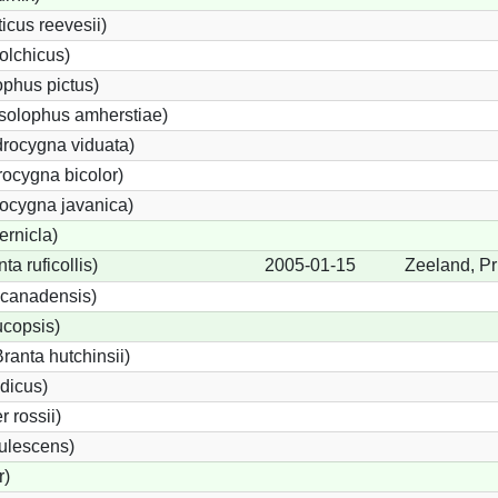
cus reevesii)
olchicus)
phus pictus)
solophus amherstiae)
rocygna viduata)
ocygna bicolor)
ocygna javanica)
ernicla)
a ruficollis)
2005-01-15
Zeeland, Pr
canadensis)
ucopsis)
anta hutchinsii)
dicus)
 rossii)
ulescens)
r)