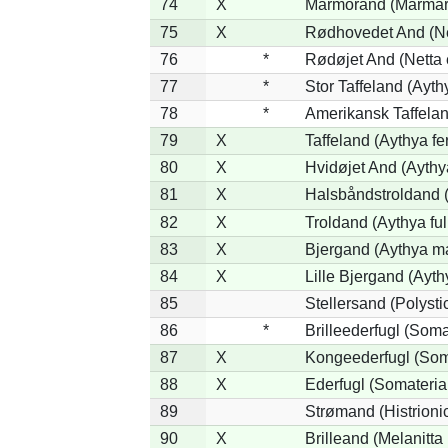
74
X
Marmorand (Marmaron
75
X
Rødhovedet And (Net
76
*
Rødøjet And (Netta 
77
*
Stor Taffeland (Aythy
78
*
Amerikansk Taffela
79
X
Taffeland (Aythya fe
80
X
Hvidøjet And (Aythy
81
X
Halsbåndstroldand (
82
X
Troldand (Aythya ful
83
X
Bjergand (Aythya ma
84
X
Lille Bjergand (Aythy
85
Stellersand (Polystict
86
*
Brilleederfugl (Somat
87
X
Kongeederfugl (Soma
88
X
Ederfugl (Somateria
89
Strømand (Histrionic
90
X
Brilleand (Melanitta 