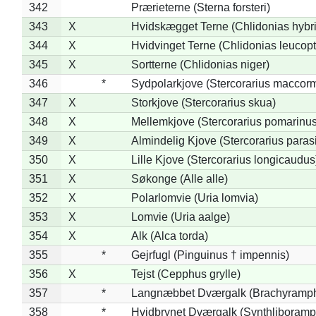
342
Prærieterne (Sterna forsteri)
343
X
Hvidskægget Terne (Chlidonias hybr
344
X
Hvidvinget Terne (Chlidonias leucopt
345
X
Sortterne (Chlidonias niger)
346
*
Sydpolarkjove (Stercorarius maccorm
347
X
Storkjove (Stercorarius skua)
348
X
Mellemkjove (Stercorarius pomarinus
349
X
Almindelig Kjove (Stercorarius parasi
350
X
Lille Kjove (Stercorarius longicaudus
351
X
Søkonge (Alle alle)
352
X
Polarlomvie (Uria lomvia)
353
X
Lomvie (Uria aalge)
354
X
Alk (Alca torda)
355
*
Gejrfugl (Pinguinus † impennis)
356
X
Tejst (Cepphus grylle)
357
*
Langnæbbet Dværgalk (Brachyramph
358
*
Hvidbrynet Dværgalk (Synthliboramp