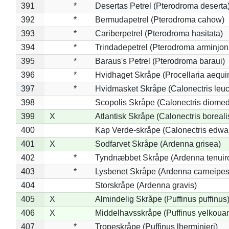
391
*
Desertas Petrel (Pterodroma deserta
392
*
Bermudapetrel (Pterodroma cahow)
393
*
Cariberpetrel (Pterodroma hasitata)
394
*
Trindadepetrel (Pterodroma arminjon
395
*
Baraus's Petrel (Pterodroma baraui)
396
*
Hvidhaget Skråpe (Procellaria aequin
397
*
Hvidmasket Skråpe (Calonectris leu
398
Scopolis Skråpe (Calonectris diome
399
X
Atlantisk Skråpe (Calonectris boreali
400
Kap Verde-skråpe (Calonectris edwar
401
X
Sodfarvet Skråpe (Ardenna grisea)
402
*
Tyndnæbbet Skråpe (Ardenna tenuiro
403
*
Lysbenet Skråpe (Ardenna carneipes
404
Storskråpe (Ardenna gravis)
405
X
Almindelig Skråpe (Puffinus puffinus
406
X
Middelhavsskråpe (Puffinus yelkoua
407
*
Tropeskråpe (Puffinus lherminieri)