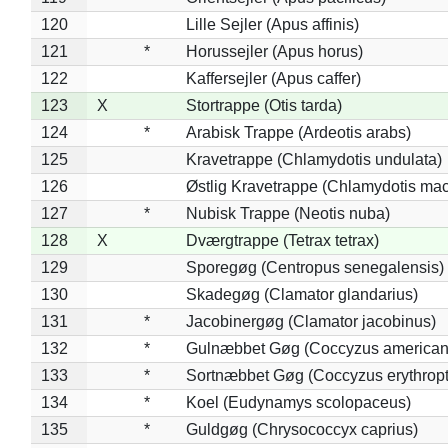
120
Lille Sejler (Apus affinis)
121
*
Horussejler (Apus horus)
122
Kaffersejler (Apus caffer)
123
X
Stortrappe (Otis tarda)
124
*
Arabisk Trappe (Ardeotis arabs)
125
Kravetrappe (Chlamydotis undulata)
126
Østlig Kravetrappe (Chlamydotis mac
127
*
Nubisk Trappe (Neotis nuba)
128
X
Dværgtrappe (Tetrax tetrax)
129
Sporegøg (Centropus senegalensis)
130
Skadegøg (Clamator glandarius)
131
*
Jacobinergøg (Clamator jacobinus)
132
*
Gulnæbbet Gøg (Coccyzus american
133
*
Sortnæbbet Gøg (Coccyzus erythrop
134
*
Koel (Eudynamys scolopaceus)
135
*
Guldgøg (Chrysococcyx caprius)