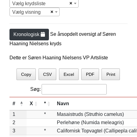
×
Vælg krydsliste
×
Vælg visning
Se årsopdelt oversigt af
Søren
Kronologisk
Haaning Nielsen
s kryds
Dette er Søren Haaning Nielsens VP Artsliste
Copy
CSV
Excel
PDF
Print
Søg:
#
X
*
Navn
1
*
Masaistruds (Struthio camelus)
2
Perlehøne (Numida meleagris)
3
*
Californisk Topvagtel (Callipepla cali