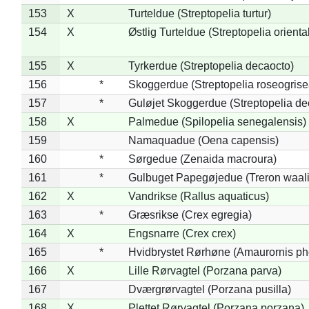
153
X
Turteldue (Streptopelia turtur)
154
X
Østlig Turteldue (Streptopelia oriental
155
X
Tyrkerdue (Streptopelia decaocto)
156
*
Skoggerdue (Streptopelia roseogrise
157
*
Guløjet Skoggerdue (Streptopelia de
158
X
Palmedue (Spilopelia senegalensis)
159
Namaquadue (Oena capensis)
160
*
Sørgedue (Zenaida macroura)
161
*
Gulbuget Papegøjedue (Treron waali
162
X
Vandrikse (Rallus aquaticus)
163
*
Græsrikse (Crex egregia)
164
X
Engsnarre (Crex crex)
165
*
Hvidbrystet Rørhøne (Amaurornis ph
166
X
Lille Rørvagtel (Porzana parva)
167
Dværgrørvagtel (Porzana pusilla)
168
X
Plettet Rørvagtel (Porzana porzana)