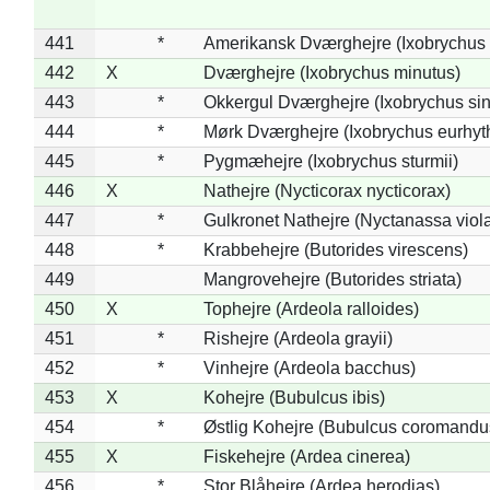
441
*
Amerikansk Dværghejre (Ixobrychus e
442
X
Dværghejre (Ixobrychus minutus)
443
*
Okkergul Dværghejre (Ixobrychus sin
444
*
Mørk Dværghejre (Ixobrychus eurhy
445
*
Pygmæhejre (Ixobrychus sturmii)
446
X
Nathejre (Nycticorax nycticorax)
447
*
Gulkronet Nathejre (Nyctanassa viol
448
*
Krabbehejre (Butorides virescens)
449
Mangrovehejre (Butorides striata)
450
X
Tophejre (Ardeola ralloides)
451
*
Rishejre (Ardeola grayii)
452
*
Vinhejre (Ardeola bacchus)
453
X
Kohejre (Bubulcus ibis)
454
*
Østlig Kohejre (Bubulcus coromandu
455
X
Fiskehejre (Ardea cinerea)
456
*
Stor Blåhejre (Ardea herodias)