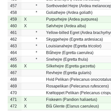
457
*
Sorthovedet Hejre (Ardea melanocep
458
*
Goliathejre (Ardea goliath)
459
X
Purpurhejre (Ardea purpurea)
460
X
Sølvhejre (Ardea alba)
461
*
Yellow-billed Egret (Ardea brachyrh
462
*
Skyggehejre (Egretta ardesiaca)
463
*
Louisianahejre (Egretta tricolor)
464
*
Blåhejre (Egretta caerulea)
465
*
Snehejre (Egretta thula)
466
X
Silkehejre (Egretta garzetta)
467
Revhejre (Egretta gularis)
468
Hvid Pelikan (Pelecanus onocrotalus
469
Rosapelikan (Pelecanus rufescens)
470
Krøltoppet Pelikan (Pelecanus crisp
471
X
Fiskeørn (Pandion haliaetus)
472
X
Blå Glente (Elanus caeruleus)