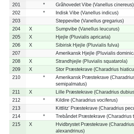
201
*
Gråhovedet Vibe (Vanellus cinereus)
202
*
Indisk Vibe (Vanellus indicus)
203
Steppevibe (Vanellus gregarius)
204
X
Sumpvibe (Vanellus leucurus)
205
X
Hjejle (Pluvialis apricaria)
206
X
Sibirisk Hjejle (Pluvialis fulva)
207
Amerikansk Hjejle (Pluvialis dominic
208
X
Strandhjejle (Pluvialis squatarola)
209
X
Stor Præstekrave (Charadrius hiaticu
210
*
Amerikansk Præstekrave (Charadriu
semipalmatus)
211
X
Lille Præstekrave (Charadrius dubius
212
*
Kildire (Charadrius vociferus)
213
Kittlitz' Præstekrave (Charadrius pec
214
*
Trebåndet Præstekrave (Charadrius tr
215
X
Hvidbrystet Præstekrave (Charadrius
alexandrinus)