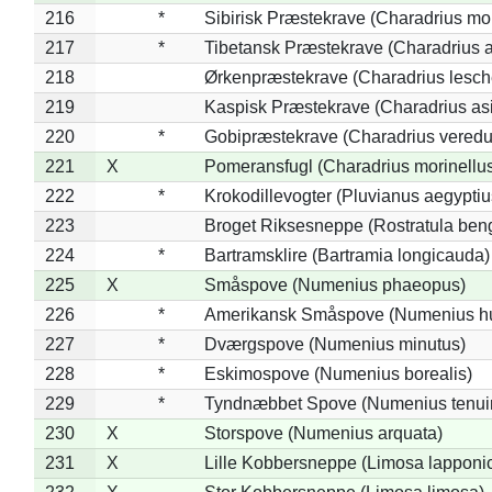
216
*
Sibirisk Præstekrave (Charadrius mo
217
*
Tibetansk Præstekrave (Charadrius at
218
Ørkenpræstekrave (Charadrius lesche
219
Kaspisk Præstekrave (Charadrius asi
220
*
Gobipræstekrave (Charadrius veredu
221
X
Pomeransfugl (Charadrius morinellu
222
*
Krokodillevogter (Pluvianus aegyptiu
223
Broget Riksesneppe (Rostratula ben
224
*
Bartramsklire (Bartramia longicauda)
225
X
Småspove (Numenius phaeopus)
226
*
Amerikansk Småspove (Numenius h
227
*
Dværgspove (Numenius minutus)
228
*
Eskimospove (Numenius borealis)
229
*
Tyndnæbbet Spove (Numenius tenuiro
230
X
Storspove (Numenius arquata)
231
X
Lille Kobbersneppe (Limosa lapponi