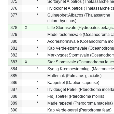
375
*
Sortbrynet Albatros (Thalassarche m
376
*
Hvidkronet Albatros (Thalassarche c
377
*
Gulnæbbet Albatros (Thalassarche
chlororhynchos)
378
X
Lille Stormsvale (Hydrobates pelagic
379
Madeirastormsvale (Oceanodroma ca
380
*
Acorerstormsvale (Oceanodroma mon
381
*
Kap Verde-stormsvale (Oceanodroma
382
*
Mørkrygget Stormsvale (Oceanodrom
383
X
Stor Stormsvale (Oceanodroma leuc
384
*
Sydlig Kæmpestormfugl (Macronecte
385
Mallemuk (Fulmarus glacialis)
386
*
Kappetrel (Daption capense)
387
*
Hvidbuget Petrel (Pterodroma incerta
388
*
Fløjlspetrel (Pterodroma mollis)
389
*
Madeirapetrel (Pterodroma madeira)
390
Kap Verde-petrel (Pterodroma feae)