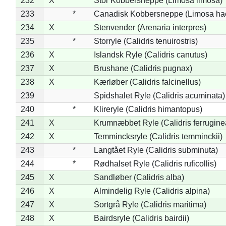
232
X
Stor Kobbersneppe (Limosa limosa)
233
*
Canadisk Kobbersneppe (Limosa ha
234
X
Stenvender (Arenaria interpres)
235
*
Storryle (Calidris tenuirostris)
236
X
Islandsk Ryle (Calidris canutus)
237
X
Brushane (Calidris pugnax)
238
X
Kærløber (Calidris falcinellus)
239
Spidshalet Ryle (Calidris acuminata)
240
*
Klireryle (Calidris himantopus)
241
X
Krumnæbbet Ryle (Calidris ferrugine
242
X
Temmincksryle (Calidris temminckii)
243
*
Langtået Ryle (Calidris subminuta)
244
*
Rødhalset Ryle (Calidris ruficollis)
245
X
Sandløber (Calidris alba)
246
X
Almindelig Ryle (Calidris alpina)
247
X
Sortgrå Ryle (Calidris maritima)
248
X
Bairdsryle (Calidris bairdii)