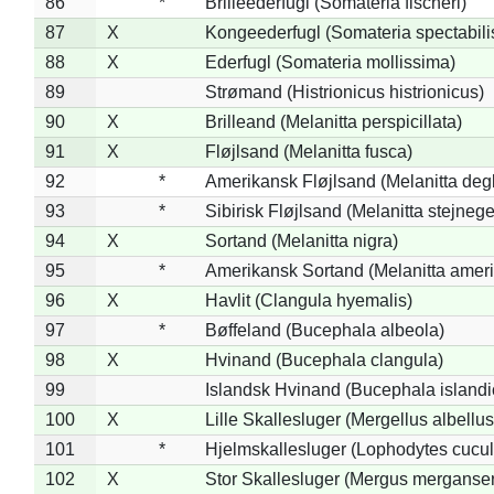
86
*
Brilleederfugl (Somateria fischeri)
87
X
Kongeederfugl (Somateria spectabili
88
X
Ederfugl (Somateria mollissima)
89
Strømand (Histrionicus histrionicus)
90
X
Brilleand (Melanitta perspicillata)
91
X
Fløjlsand (Melanitta fusca)
92
*
Amerikansk Fløjlsand (Melanitta deg
93
*
Sibirisk Fløjlsand (Melanitta stejnege
94
X
Sortand (Melanitta nigra)
95
*
Amerikansk Sortand (Melanitta amer
96
X
Havlit (Clangula hyemalis)
97
*
Bøffeland (Bucephala albeola)
98
X
Hvinand (Bucephala clangula)
99
Islandsk Hvinand (Bucephala islandi
100
X
Lille Skallesluger (Mergellus albellus
101
*
Hjelmskallesluger (Lophodytes cucul
102
X
Stor Skallesluger (Mergus merganser