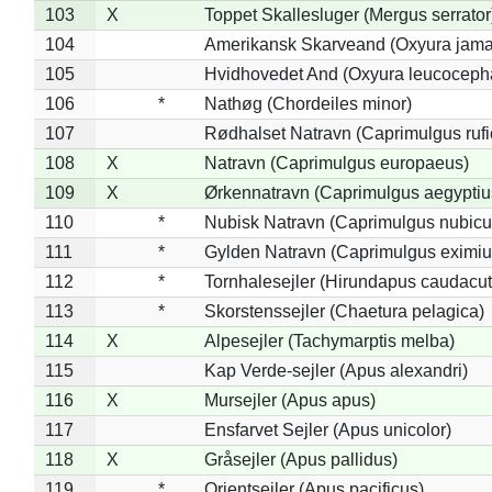
103
X
Toppet Skallesluger (Mergus serrator
104
Amerikansk Skarveand (Oxyura jama
105
Hvidhovedet And (Oxyura leucoceph
106
*
Nathøg (Chordeiles minor)
107
Rødhalset Natravn (Caprimulgus rufic
108
X
Natravn (Caprimulgus europaeus)
109
X
Ørkennatravn (Caprimulgus aegyptiu
110
*
Nubisk Natravn (Caprimulgus nubicu
111
*
Gylden Natravn (Caprimulgus eximiu
112
*
Tornhalesejler (Hirundapus caudacut
113
*
Skorstenssejler (Chaetura pelagica)
114
X
Alpesejler (Tachymarptis melba)
115
Kap Verde-sejler (Apus alexandri)
116
X
Mursejler (Apus apus)
117
Ensfarvet Sejler (Apus unicolor)
118
X
Gråsejler (Apus pallidus)
119
*
Orientsejler (Apus pacificus)