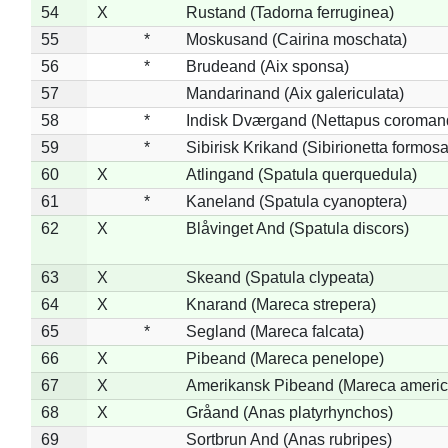
54
X
Rustand (Tadorna ferruginea)
55
*
Moskusand (Cairina moschata)
56
*
Brudeand (Aix sponsa)
57
Mandarinand (Aix galericulata)
58
*
Indisk Dværgand (Nettapus coroman
59
*
Sibirisk Krikand (Sibirionetta formosa
60
X
Atlingand (Spatula querquedula)
61
*
Kaneland (Spatula cyanoptera)
62
X
Blåvinget And (Spatula discors)
63
X
Skeand (Spatula clypeata)
64
X
Knarand (Mareca strepera)
65
*
Segland (Mareca falcata)
66
X
Pibeand (Mareca penelope)
67
X
Amerikansk Pibeand (Mareca americ
68
X
Gråand (Anas platyrhynchos)
69
Sortbrun And (Anas rubripes)