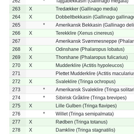
262
*
Tajgabekkasin (Gallinago megala)
263
X
Tredækker (Gallinago media)
264
X
Dobbeltbekkasin (Gallinago gallinag
265
*
Amerikansk Bekkasin (Gallinago deli
266
X
Terekklire (Xenus cinereus)
267
Amerikansk Svømmesneppe (Phalarop
268
X
Odinshane (Phalaropus lobatus)
269
X
Thorshane (Phalaropus fulicarius)
270
X
Mudderklire (Actitis hypoleucos)
271
Plettet Mudderklire (Actitis maculariu
272
X
Svaleklire (Tringa ochropus)
273
*
Amerikansk Svaleklire (Tringa solitar
274
*
Sibirisk Gråklire (Tringa brevipes)
275
X
Lille Gulben (Tringa flavipes)
276
*
Willet (Tringa semipalmata)
277
X
Rødben (Tringa totanus)
278
X
Damklire (Tringa stagnatilis)