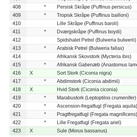
408
*
Persisk Skråpe (Puffinus persicus)
409
*
Tropisk Skråpe (Puffinus bailloni)
410
Lille Skråpe (Puffinus baroli)
411
*
Dværgskråpe (Puffinus boydi)
412
Spidshalet Petrel (Bulweria bulwerii)
413
*
Arabisk Petrel (Bulweria fallax)
414
Afrikansk Skovstork (Mycteria ibis)
415
*
Afrikansk Gabenæb (Anastomus lame
416
X
Sort Stork (Ciconia nigra)
417
*
Abdimstork (Ciconia abdimii)
418
X
Hvid Stork (Ciconia ciconia)
419
*
Marabustork (Leptoptilos crumenifer)
420
*
Ascension-fregatfugl (Fregata aquila
421
*
Pragtfregatfugl (Fregata magnificens
422
*
Lille Fregatfugl (Fregata ariel)
423
X
Sule (Morus bassanus)