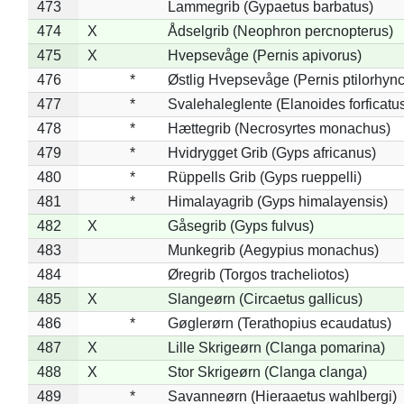
473
Lammegrib (Gypaetus barbatus)
474
X
Ådselgrib (Neophron percnopterus)
475
X
Hvepsevåge (Pernis apivorus)
476
*
Østlig Hvepsevåge (Pernis ptilorhyn
477
*
Svalehaleglente (Elanoides forficatu
478
*
Hættegrib (Necrosyrtes monachus)
479
*
Hvidrygget Grib (Gyps africanus)
480
*
Rüppells Grib (Gyps rueppelli)
481
*
Himalayagrib (Gyps himalayensis)
482
X
Gåsegrib (Gyps fulvus)
483
Munkegrib (Aegypius monachus)
484
Øregrib (Torgos tracheliotos)
485
X
Slangeørn (Circaetus gallicus)
486
*
Gøglerørn (Terathopius ecaudatus)
487
X
Lille Skrigeørn (Clanga pomarina)
488
X
Stor Skrigeørn (Clanga clanga)
489
*
Savanneørn (Hieraaetus wahlbergi)