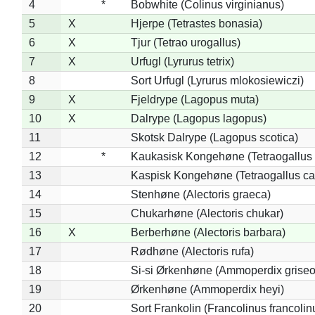
4
*
Bobwhite (Colinus virginianus)
5
X
Hjerpe (Tetrastes bonasia)
6
X
Tjur (Tetrao urogallus)
7
X
Urfugl (Lyrurus tetrix)
8
Sort Urfugl (Lyrurus mlokosiewiczi)
9
X
Fjeldrype (Lagopus muta)
10
X
Dalrype (Lagopus lagopus)
11
Skotsk Dalrype (Lagopus scotica)
12
*
Kaukasisk Kongehøne (Tetraogallus 
13
Kaspisk Kongehøne (Tetraogallus ca
14
Stenhøne (Alectoris graeca)
15
Chukarhøne (Alectoris chukar)
16
X
Berberhøne (Alectoris barbara)
17
Rødhøne (Alectoris rufa)
18
Si-si Ørkenhøne (Ammoperdix griseo
19
Ørkenhøne (Ammoperdix heyi)
20
Sort Frankolin (Francolinus francolin