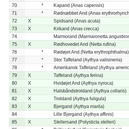
70
*
Kapand (Anas capensis)
71
*
Rødnæbbet And (Anas erythrorhynch
72
X
Spidsand (Anas acuta)
73
X
Krikand (Anas crecca)
74
Marmorand (Marmaronetta angustirost
75
X
Rødhovedet And (Netta rufina)
76
*
Rødøjet And (Netta erythrophthalma)
77
*
Stor Taffeland (Aythya valisineria)
78
*
Amerikansk Taffeland (Aythya ameri
79
X
Taffeland (Aythya ferina)
80
X
Hvidøjet And (Aythya nyroca)
81
X
Halsbåndstroldand (Aythya collaris)
82
X
Troldand (Aythya fuligula)
83
X
Bjergand (Aythya marila)
84
Lille Bjergand (Aythya affinis)
85
X
Stellersand (Polysticta stelleri)