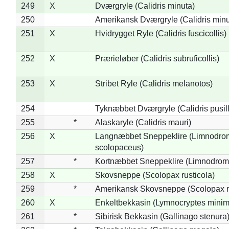
249
X
Dværgryle (Calidris minuta)
250
Amerikansk Dværgryle (Calidris minut
251
X
Hvidrygget Ryle (Calidris fuscicollis)
252
X
Prærieløber (Calidris subruficollis)
253
X
Stribet Ryle (Calidris melanotos)
254
Tyknæbbet Dværgryle (Calidris pusil
255
*
Alaskaryle (Calidris mauri)
256
X
Langnæbbet Sneppeklire (Limnodro
scolopaceus)
257
*
Kortnæbbet Sneppeklire (Limnodrom
258
X
Skovsneppe (Scolopax rusticola)
259
*
Amerikansk Skovsneppe (Scolopax m
260
X
Enkeltbekkasin (Lymnocryptes minim
261
*
Sibirisk Bekkasin (Gallinago stenura