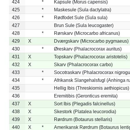
424
*
Kapsule (Morus capensis)
425
*
Maskesule (Sula dactylatra)
426
*
Rødfodet Sule (Sula sula)
427
Brun Sule (Sula leucogaster)
428
*
Rørskarv (Microcarbo africanus)
429
X
Dværgskarv (Microcarbo pygmaeus)
430
*
Øreskarv (Phalacrocorax auritus)
431
X
Topskarv (Phalacrocorax aristotelis)
432
X
Skarv (Phalacrocorax carbo)
433
*
Socotraskarv (Phalacrocorax nigrogul
434
*
Afrikansk Slangehalsfugl (Anhinga ru
435
Hellig Ibis (Threskiornis aethiopicus)
436
Eremitibis (Geronticus eremita)
437
X
Sort Ibis (Plegadis falcinellus)
438
X
Skestork (Platalea leucorodia)
439
X
Rørdrum (Botaurus stellaris)
440
X
*
Amerikansk Rørdrum (Botaurus lenti