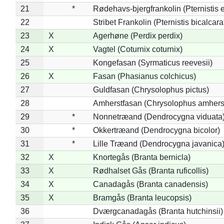
21
*
Rødehavs-bjergfrankolin (Pternistis e
22
Stribet Frankolin (Pternistis bicalcara
23
X
Agerhøne (Perdix perdix)
24
X
Vagtel (Coturnix coturnix)
25
Kongefasan (Syrmaticus reevesii)
26
X
Fasan (Phasianus colchicus)
27
Guldfasan (Chrysolophus pictus)
28
Amherstfasan (Chrysolophus amhers
29
*
Nonnetræand (Dendrocygna viduata
30
*
Okkertræand (Dendrocygna bicolor)
31
*
Lille Træand (Dendrocygna javanica
32
X
Knortegås (Branta bernicla)
33
X
Rødhalset Gås (Branta ruficollis)
34
X
Canadagås (Branta canadensis)
35
X
Bramgås (Branta leucopsis)
36
Dværgcanadagås (Branta hutchinsii)