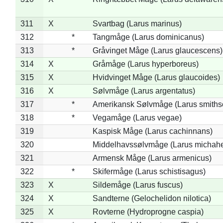
311
X
Svartbag (Larus marinus)
312
*
Tangmåge (Larus dominicanus)
313
*
Gråvinget Måge (Larus glaucescens)
314
X
Gråmåge (Larus hyperboreus)
315
X
Hvidvinget Måge (Larus glaucoides)
316
X
Sølvmåge (Larus argentatus)
317
*
Amerikansk Sølvmåge (Larus smiths
318
*
Vegamåge (Larus vegae)
319
Kaspisk Måge (Larus cachinnans)
320
Middelhavssølvmåge (Larus michahel
321
Armensk Måge (Larus armenicus)
322
*
Skifermåge (Larus schistisagus)
323
X
Sildemåge (Larus fuscus)
324
X
Sandterne (Gelochelidon nilotica)
325
X
Rovterne (Hydroprogne caspia)