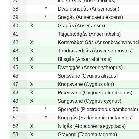
37
Indisk Gås (Anser indicus)
38
*
Dværgsnegås (Anser rossii)
39
*
Snegås (Anser caerulescens)
40
X
Grågås (Anser anser)
41
Tajgasædgås (Anser fabalis)
42
X
Kortnæbbet Gås (Anser brachyrhync
43
X
Tundrasædgås (Anser serrirostris)
44
X
Blisgås (Anser albifrons)
45
X
Dværggås (Anser erythropus)
46
Sortsvane (Cygnus atratus)
47
X
Knopsvane (Cygnus olor)
48
X
Pibesvane (Cygnus columbianus)
49
X
Sangsvane (Cygnus cygnus)
50
*
Sporegås (Plectropterus gambensis)
51
*
Knopgås (Sarkidiornis melanotos)
52
X
Nilgås (Alopochen aegyptiaca)
53
X
Gravand (Tadorna tadorna)