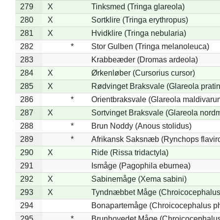
279
X
Tinksmed (Tringa glareola)
280
X
Sortklire (Tringa erythropus)
281
X
Hvidklire (Tringa nebularia)
282
*
Stor Gulben (Tringa melanoleuca)
283
Krabbeæder (Dromas ardeola)
284
X
Ørkenløber (Cursorius cursor)
285
X
Rødvinget Braksvale (Glareola pratin
286
*
Orientbraksvale (Glareola maldivaru
287
X
Sortvinget Braksvale (Glareola nord
288
*
Brun Noddy (Anous stolidus)
289
*
Afrikansk Saksnæb (Rynchops flaviro
290
X
Ride (Rissa tridactyla)
291
Ismåge (Pagophila eburnea)
292
X
Sabinemåge (Xema sabini)
293
X
Tyndnæbbet Måge (Chroicocephalus
294
Bonapartemåge (Chroicocephalus ph
295
*
Brunhovedet Måge (Chroicocephalu