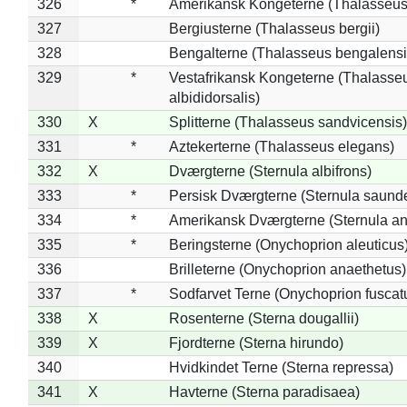
326
*
Amerikansk Kongeterne (Thalasseu
327
Bergiusterne (Thalasseus bergii)
328
Bengalterne (Thalasseus bengalensi
329
*
Vestafrikansk Kongeterne (Thalasse
albididorsalis)
330
X
Splitterne (Thalasseus sandvicensis)
331
*
Aztekerterne (Thalasseus elegans)
332
X
Dværgterne (Sternula albifrons)
333
*
Persisk Dværgterne (Sternula saunde
334
*
Amerikansk Dværgterne (Sternula ant
335
*
Beringsterne (Onychoprion aleuticus
336
Brilleterne (Onychoprion anaethetus)
337
*
Sodfarvet Terne (Onychoprion fuscat
338
X
Rosenterne (Sterna dougallii)
339
X
Fjordterne (Sterna hirundo)
340
Hvidkindet Terne (Sterna repressa)
341
X
Havterne (Sterna paradisaea)