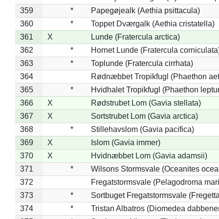
359
*
Papegøjealk (Aethia psittacula)
360
*
Toppet Dværgalk (Aethia cristatella)
361
X
Lunde (Fratercula arctica)
362
*
Hornet Lunde (Fratercula corniculata
363
*
Toplunde (Fratercula cirrhata)
364
Rødnæbbet Tropikfugl (Phaethon ae
365
*
Hvidhalet Tropikfugl (Phaethon leptu
366
X
Rødstrubet Lom (Gavia stellata)
367
X
Sortstrubet Lom (Gavia arctica)
368
*
Stillehavslom (Gavia pacifica)
369
X
Islom (Gavia immer)
370
X
Hvidnæbbet Lom (Gavia adamsii)
371
*
Wilsons Stormsvale (Oceanites ocea
372
Fregatstormsvale (Pelagodroma mar
373
*
Sortbuget Fregatstormsvale (Fregetta
374
*
Tristan Albatros (Diomedea dabbene