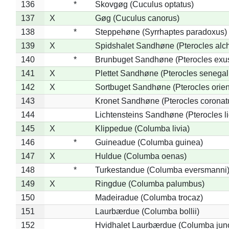
136
*
Skovgøg (Cuculus optatus)
137
X
Gøg (Cuculus canorus)
138
*
Steppehøne (Syrrhaptes paradoxus)
139
X
Spidshalet Sandhøne (Pterocles alch
140
*
Brunbuget Sandhøne (Pterocles exus
141
X
Plettet Sandhøne (Pterocles senegal
142
X
Sortbuget Sandhøne (Pterocles orient
143
Kronet Sandhøne (Pterocles coronat
144
Lichtensteins Sandhøne (Pterocles lic
145
X
Klippedue (Columba livia)
146
*
Guineadue (Columba guinea)
147
X
Huldue (Columba oenas)
148
*
Turkestandue (Columba eversmanni
149
X
Ringdue (Columba palumbus)
150
Madeiradue (Columba trocaz)
151
Laurbærdue (Columba bollii)
152
Hvidhalet Laurbærdue (Columba jun