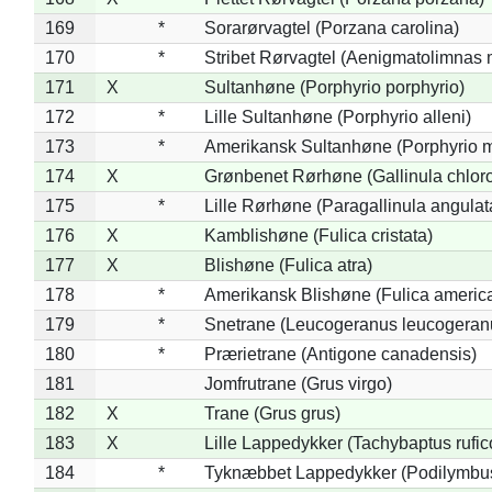
169
*
Sorarørvagtel (Porzana carolina)
170
*
Stribet Rørvagtel (Aenigmatolimnas 
171
X
Sultanhøne (Porphyrio porphyrio)
172
*
Lille Sultanhøne (Porphyrio alleni)
173
*
Amerikansk Sultanhøne (Porphyrio m
174
X
Grønbenet Rørhøne (Gallinula chlor
175
*
Lille Rørhøne (Paragallinula angulat
176
X
Kamblishøne (Fulica cristata)
177
X
Blishøne (Fulica atra)
178
*
Amerikansk Blishøne (Fulica americ
179
*
Snetrane (Leucogeranus leucogeran
180
*
Prærietrane (Antigone canadensis)
181
Jomfrutrane (Grus virgo)
182
X
Trane (Grus grus)
183
X
Lille Lappedykker (Tachybaptus rufico
184
*
Tyknæbbet Lappedykker (Podilymbu