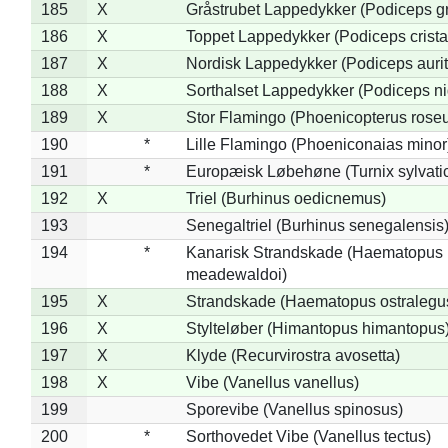
185
X
Gråstrubet Lappedykker (Podiceps g
186
X
Toppet Lappedykker (Podiceps crista
187
X
Nordisk Lappedykker (Podiceps aurit
188
X
Sorthalset Lappedykker (Podiceps nig
189
X
Stor Flamingo (Phoenicopterus rose
190
*
Lille Flamingo (Phoeniconaias minor
191
*
Europæisk Løbehøne (Turnix sylvati
192
X
Triel (Burhinus oedicnemus)
193
Senegaltriel (Burhinus senegalensis
194
*
Kanarisk Strandskade (Haematopus
meadewaldoi)
195
X
Strandskade (Haematopus ostralegu
196
X
Stylteløber (Himantopus himantopus
197
X
Klyde (Recurvirostra avosetta)
198
X
Vibe (Vanellus vanellus)
199
Sporevibe (Vanellus spinosus)
200
*
Sorthovedet Vibe (Vanellus tectus)