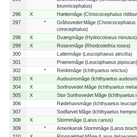
brunnicephalus)
296
X
Hættemåge (Chroicocephalus ridibu
297
*
Gråhovedet Måge (Chroicocephalus
cirrocephalus)
298
X
Dværgmåge (Hydrocoloeus minutus)
299
X
Rosenmåge (Rhodostethia rosea)
300
Lattermåge (Leucophaeus atricilla)
301
Præriemåge (Leucophaeus pipixcan
302
*
Reliktmåge (Ichthyaetus relictus)
303
X
Audouinsmåge (Ichthyaetus audouini
304
X
Sorthovedet Måge (Ichthyaetus mela
305
X
Stor Sorthovedet Måge (Ichthyaetus 
306
Rødehavsmåge (Ichthyaetus leucop
307
Sodfarvet Måge (Ichthyaetus hempric
308
X
Stormmåge (Larus canus)
309
*
Amerikansk Stormmåge (Larus brach
310
X
Ringnæbbet Måge (Larus delawarens