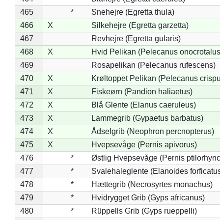
465
*
Snehejre (Egretta thula)
466
X
Silkehejre (Egretta garzetta)
467
Revhejre (Egretta gularis)
468
X
Hvid Pelikan (Pelecanus onocrotalus
469
Rosapelikan (Pelecanus rufescens)
470
X
Krøltoppet Pelikan (Pelecanus crisp
471
X
Fiskeørn (Pandion haliaetus)
472
X
Blå Glente (Elanus caeruleus)
473
X
Lammegrib (Gypaetus barbatus)
474
X
Ådselgrib (Neophron percnopterus)
475
X
Hvepsevåge (Pernis apivorus)
476
*
Østlig Hvepsevåge (Pernis ptilorhyn
477
*
Svalehaleglente (Elanoides forficatu
478
*
Hættegrib (Necrosyrtes monachus)
479
*
Hvidrygget Grib (Gyps africanus)
480
*
Rüppells Grib (Gyps rueppelli)