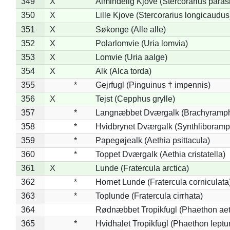
349
X
Almindelig Kjove (Stercorarius parasi
350
X
Lille Kjove (Stercorarius longicaudus
351
X
Søkonge (Alle alle)
352
X
Polarlomvie (Uria lomvia)
353
X
Lomvie (Uria aalge)
354
X
Alk (Alca torda)
355
*
Gejrfugl (Pinguinus † impennis)
356
X
Tejst (Cepphus grylle)
357
*
Langnæbbet Dværgalk (Brachyramph
358
*
Hvidbrynet Dværgalk (Synthliboramp
359
*
Papegøjealk (Aethia psittacula)
360
*
Toppet Dværgalk (Aethia cristatella)
361
X
Lunde (Fratercula arctica)
362
*
Hornet Lunde (Fratercula corniculata
363
*
Toplunde (Fratercula cirrhata)
364
Rødnæbbet Tropikfugl (Phaethon ae
365
*
Hvidhalet Tropikfugl (Phaethon leptu