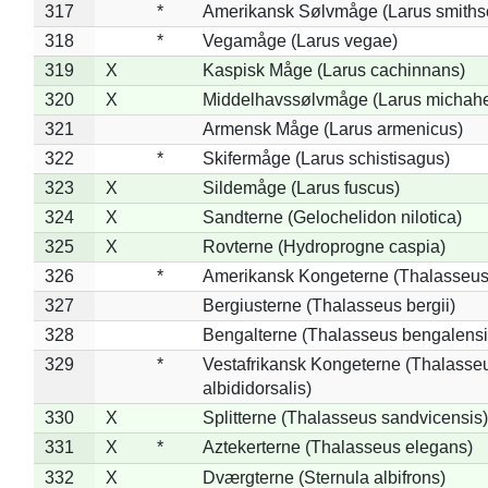
317
*
Amerikansk Sølvmåge (Larus smiths
318
*
Vegamåge (Larus vegae)
319
X
Kaspisk Måge (Larus cachinnans)
320
X
Middelhavssølvmåge (Larus michahel
321
Armensk Måge (Larus armenicus)
322
*
Skifermåge (Larus schistisagus)
323
X
Sildemåge (Larus fuscus)
324
X
Sandterne (Gelochelidon nilotica)
325
X
Rovterne (Hydroprogne caspia)
326
*
Amerikansk Kongeterne (Thalasseu
327
Bergiusterne (Thalasseus bergii)
328
Bengalterne (Thalasseus bengalensi
329
*
Vestafrikansk Kongeterne (Thalasse
albididorsalis)
330
X
Splitterne (Thalasseus sandvicensis)
331
X
*
Aztekerterne (Thalasseus elegans)
332
X
Dværgterne (Sternula albifrons)