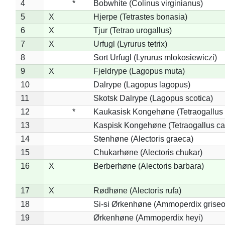
4
*
Bobwhite (Colinus virginianus)
5
X
Hjerpe (Tetrastes bonasia)
6
X
Tjur (Tetrao urogallus)
7
X
Urfugl (Lyrurus tetrix)
8
Sort Urfugl (Lyrurus mlokosiewiczi)
9
X
Fjeldrype (Lagopus muta)
10
Dalrype (Lagopus lagopus)
11
Skotsk Dalrype (Lagopus scotica)
12
*
Kaukasisk Kongehøne (Tetraogallus 
13
Kaspisk Kongehøne (Tetraogallus ca
14
Stenhøne (Alectoris graeca)
15
Chukarhøne (Alectoris chukar)
16
X
Berberhøne (Alectoris barbara)
17
X
Rødhøne (Alectoris rufa)
18
Si-si Ørkenhøne (Ammoperdix griseo
19
Ørkenhøne (Ammoperdix heyi)