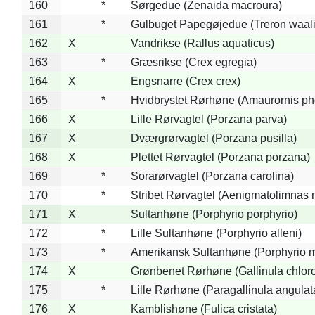
160
*
Sørgedue (Zenaida macroura)
161
*
Gulbuget Papegøjedue (Treron waali
162
X
Vandrikse (Rallus aquaticus)
163
*
Græsrikse (Crex egregia)
164
X
Engsnarre (Crex crex)
165
*
Hvidbrystet Rørhøne (Amaurornis ph
166
X
Lille Rørvagtel (Porzana parva)
167
X
Dværgrørvagtel (Porzana pusilla)
168
X
Plettet Rørvagtel (Porzana porzana)
169
*
Sorarørvagtel (Porzana carolina)
170
*
Stribet Rørvagtel (Aenigmatolimnas 
171
X
Sultanhøne (Porphyrio porphyrio)
172
*
Lille Sultanhøne (Porphyrio alleni)
173
*
Amerikansk Sultanhøne (Porphyrio m
174
X
Grønbenet Rørhøne (Gallinula chlor
175
*
Lille Rørhøne (Paragallinula angulat
176
X
Kamblishøne (Fulica cristata)