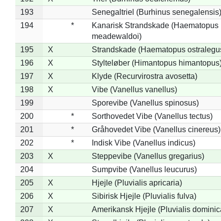
193
Senegaltriel (Burhinus senegalensis
194
*
Kanarisk Strandskade (Haematopus
meadewaldoi)
195
X
Strandskade (Haematopus ostralegu
196
X
Stylteløber (Himantopus himantopus
197
X
Klyde (Recurvirostra avosetta)
198
X
Vibe (Vanellus vanellus)
199
Sporevibe (Vanellus spinosus)
200
*
Sorthovedet Vibe (Vanellus tectus)
201
*
Gråhovedet Vibe (Vanellus cinereus)
202
*
Indisk Vibe (Vanellus indicus)
203
X
Steppevibe (Vanellus gregarius)
204
Sumpvibe (Vanellus leucurus)
205
X
Hjejle (Pluvialis apricaria)
206
X
Sibirisk Hjejle (Pluvialis fulva)
207
X
Amerikansk Hjejle (Pluvialis dominic