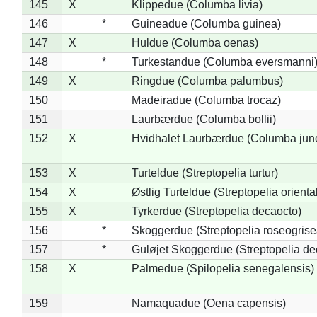
145
X
Klippedue (Columba livia)
146
*
Guineadue (Columba guinea)
147
X
Huldue (Columba oenas)
148
*
Turkestandue (Columba eversmanni
149
X
Ringdue (Columba palumbus)
150
Madeiradue (Columba trocaz)
151
Laurbærdue (Columba bollii)
152
X
Hvidhalet Laurbærdue (Columba jun
153
X
Turteldue (Streptopelia turtur)
154
X
Østlig Turteldue (Streptopelia oriental
155
X
Tyrkerdue (Streptopelia decaocto)
156
*
Skoggerdue (Streptopelia roseogrise
157
*
Guløjet Skoggerdue (Streptopelia de
158
X
Palmedue (Spilopelia senegalensis)
159
Namaquadue (Oena capensis)