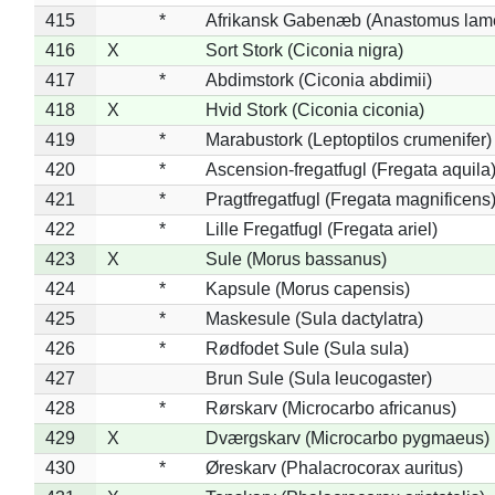
415
*
Afrikansk Gabenæb (Anastomus lame
416
X
Sort Stork (Ciconia nigra)
417
*
Abdimstork (Ciconia abdimii)
418
X
Hvid Stork (Ciconia ciconia)
419
*
Marabustork (Leptoptilos crumenifer)
420
*
Ascension-fregatfugl (Fregata aquila
421
*
Pragtfregatfugl (Fregata magnificens
422
*
Lille Fregatfugl (Fregata ariel)
423
X
Sule (Morus bassanus)
424
*
Kapsule (Morus capensis)
425
*
Maskesule (Sula dactylatra)
426
*
Rødfodet Sule (Sula sula)
427
Brun Sule (Sula leucogaster)
428
*
Rørskarv (Microcarbo africanus)
429
X
Dværgskarv (Microcarbo pygmaeus)
430
*
Øreskarv (Phalacrocorax auritus)