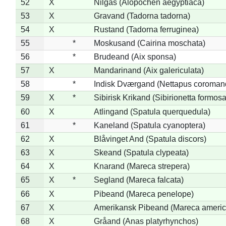
52
X
Nilgås (Alopochen aegyptiaca)
53
X
Gravand (Tadorna tadorna)
54
X
Rustand (Tadorna ferruginea)
55
*
Moskusand (Cairina moschata)
56
*
Brudeand (Aix sponsa)
57
X
Mandarinand (Aix galericulata)
58
*
Indisk Dværgand (Nettapus coroman
59
X
*
Sibirisk Krikand (Sibirionetta formosa
60
X
Atlingand (Spatula querquedula)
61
*
Kaneland (Spatula cyanoptera)
62
X
Blåvinget And (Spatula discors)
63
X
Skeand (Spatula clypeata)
64
X
Knarand (Mareca strepera)
65
X
*
Segland (Mareca falcata)
66
X
Pibeand (Mareca penelope)
67
X
Amerikansk Pibeand (Mareca americ
68
X
Gråand (Anas platyrhynchos)