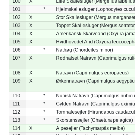
100
X
Lille Skallesluger (Mergellus albellus
101
*
Hjelmskallesluger (Lophodytes cucul
102
X
Stor Skallesluger (Mergus merganser
103
X
Toppet Skallesluger (Mergus serrator
104
X
Amerikansk Skarveand (Oxyura jama
105
X
Hvidhovedet And (Oxyura leucoceph
106
*
Nathøg (Chordeiles minor)
107
X
Rødhalset Natravn (Caprimulgus rufic
108
X
Natravn (Caprimulgus europaeus)
109
X
Ørkennatravn (Caprimulgus aegyptiu
110
*
Nubisk Natravn (Caprimulgus nubicu
111
*
Gylden Natravn (Caprimulgus eximiu
112
*
Tornhalesejler (Hirundapus caudacut
113
*
Skorstenssejler (Chaetura pelagica)
114
X
Alpesejler (Tachymarptis melba)