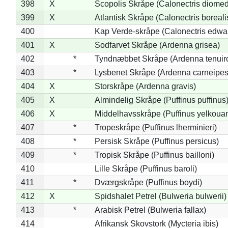
398
X
Scopolis Skråpe (Calonectris diome
399
X
Atlantisk Skråpe (Calonectris boreali
400
Kap Verde-skråpe (Calonectris edwar
401
X
Sodfarvet Skråpe (Ardenna grisea)
402
*
Tyndnæbbet Skråpe (Ardenna tenuiro
403
*
Lysbenet Skråpe (Ardenna carneipes
404
X
Storskråpe (Ardenna gravis)
405
X
Almindelig Skråpe (Puffinus puffinus
406
X
Middelhavsskråpe (Puffinus yelkoua
407
*
Tropeskråpe (Puffinus lherminieri)
408
*
Persisk Skråpe (Puffinus persicus)
409
*
Tropisk Skråpe (Puffinus bailloni)
410
Lille Skråpe (Puffinus baroli)
411
*
Dværgskråpe (Puffinus boydi)
412
X
Spidshalet Petrel (Bulweria bulwerii)
413
*
Arabisk Petrel (Bulweria fallax)
414
Afrikansk Skovstork (Mycteria ibis)