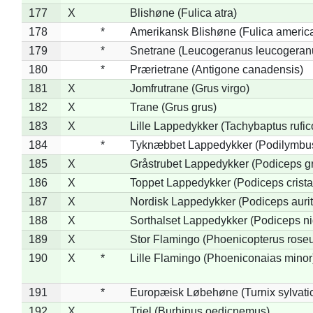
177
X
Blishøne (Fulica atra)
178
*
Amerikansk Blishøne (Fulica americ
179
*
Snetrane (Leucogeranus leucogeran
180
*
Prærietrane (Antigone canadensis)
181
X
Jomfrutrane (Grus virgo)
182
X
Trane (Grus grus)
183
X
Lille Lappedykker (Tachybaptus rufico
184
*
Tyknæbbet Lappedykker (Podilymbu
185
X
Gråstrubet Lappedykker (Podiceps g
186
X
Toppet Lappedykker (Podiceps crista
187
X
Nordisk Lappedykker (Podiceps aurit
188
X
Sorthalset Lappedykker (Podiceps nig
189
X
Stor Flamingo (Phoenicopterus rose
190
X
*
Lille Flamingo (Phoeniconaias minor
191
*
Europæisk Løbehøne (Turnix sylvati
192
X
Triel (Burhinus oedicnemus)