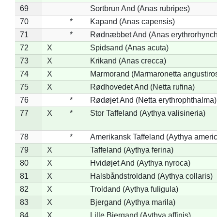
69
Sortbrun And (Anas rubripes)
70
*
Kapand (Anas capensis)
71
*
Rødnæbbet And (Anas erythrorhynch
72
X
Spidsand (Anas acuta)
73
X
Krikand (Anas crecca)
74
X
Marmorand (Marmaronetta angustirost
75
X
Rødhovedet And (Netta rufina)
76
*
Rødøjet And (Netta erythrophthalma)
77
X
*
Stor Taffeland (Aythya valisineria)
78
*
Amerikansk Taffeland (Aythya ameri
79
X
Taffeland (Aythya ferina)
80
X
Hvidøjet And (Aythya nyroca)
81
X
Halsbåndstroldand (Aythya collaris)
82
X
Troldand (Aythya fuligula)
83
X
Bjergand (Aythya marila)
84
X
Lille Bjergand (Aythya affinis)