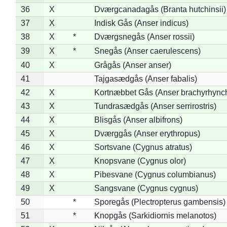
36
X
Dværgcanadagås (Branta hutchinsii)
37
X
Indisk Gås (Anser indicus)
38
X
*
Dværgsnegås (Anser rossii)
39
X
*
Snegås (Anser caerulescens)
40
X
Grågås (Anser anser)
41
Tajgasædgås (Anser fabalis)
42
X
Kortnæbbet Gås (Anser brachyrhync
43
X
Tundrasædgås (Anser serrirostris)
44
X
Blisgås (Anser albifrons)
45
X
Dværggås (Anser erythropus)
46
X
Sortsvane (Cygnus atratus)
47
X
Knopsvane (Cygnus olor)
48
X
Pibesvane (Cygnus columbianus)
49
X
Sangsvane (Cygnus cygnus)
50
*
Sporegås (Plectropterus gambensis)
51
*
Knopgås (Sarkidiornis melanotos)