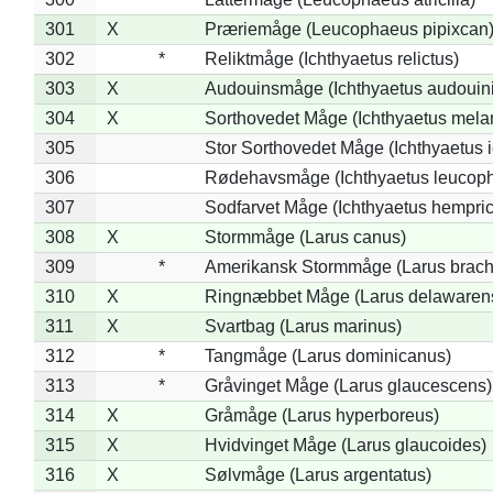
301
X
Præriemåge (Leucophaeus pipixcan
302
*
Reliktmåge (Ichthyaetus relictus)
303
X
Audouinsmåge (Ichthyaetus audouini
304
X
Sorthovedet Måge (Ichthyaetus mela
305
Stor Sorthovedet Måge (Ichthyaetus 
306
Rødehavsmåge (Ichthyaetus leucop
307
Sodfarvet Måge (Ichthyaetus hempric
308
X
Stormmåge (Larus canus)
309
*
Amerikansk Stormmåge (Larus brach
310
X
Ringnæbbet Måge (Larus delawarens
311
X
Svartbag (Larus marinus)
312
*
Tangmåge (Larus dominicanus)
313
*
Gråvinget Måge (Larus glaucescens)
314
X
Gråmåge (Larus hyperboreus)
315
X
Hvidvinget Måge (Larus glaucoides)
316
X
Sølvmåge (Larus argentatus)