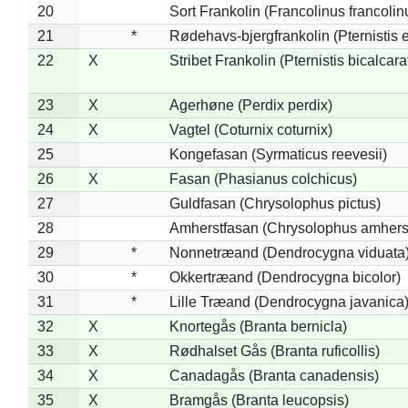
20
Sort Frankolin (Francolinus francolin
21
*
Rødehavs-bjergfrankolin (Pternistis e
22
X
Stribet Frankolin (Pternistis bicalcara
23
X
Agerhøne (Perdix perdix)
24
X
Vagtel (Coturnix coturnix)
25
Kongefasan (Syrmaticus reevesii)
26
X
Fasan (Phasianus colchicus)
27
Guldfasan (Chrysolophus pictus)
28
Amherstfasan (Chrysolophus amhers
29
*
Nonnetræand (Dendrocygna viduata
30
*
Okkertræand (Dendrocygna bicolor)
31
*
Lille Træand (Dendrocygna javanica
32
X
Knortegås (Branta bernicla)
33
X
Rødhalset Gås (Branta ruficollis)
34
X
Canadagås (Branta canadensis)
35
X
Bramgås (Branta leucopsis)