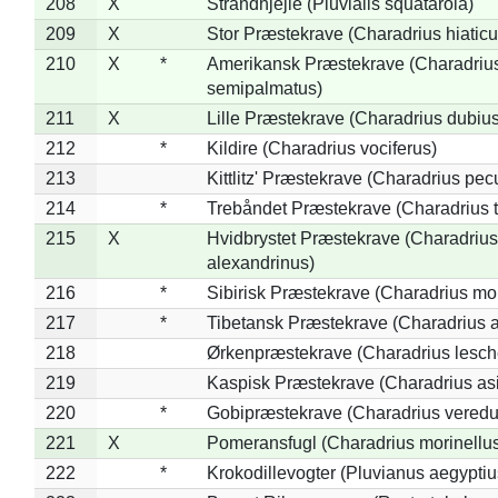
208
X
Strandhjejle (Pluvialis squatarola)
209
X
Stor Præstekrave (Charadrius hiaticu
210
X
*
Amerikansk Præstekrave (Charadriu
semipalmatus)
211
X
Lille Præstekrave (Charadrius dubius
212
*
Kildire (Charadrius vociferus)
213
Kittlitz' Præstekrave (Charadrius pec
214
*
Trebåndet Præstekrave (Charadrius tr
215
X
Hvidbrystet Præstekrave (Charadrius
alexandrinus)
216
*
Sibirisk Præstekrave (Charadrius mo
217
*
Tibetansk Præstekrave (Charadrius at
218
Ørkenpræstekrave (Charadrius lesche
219
Kaspisk Præstekrave (Charadrius asi
220
*
Gobipræstekrave (Charadrius veredu
221
X
Pomeransfugl (Charadrius morinellu
222
*
Krokodillevogter (Pluvianus aegyptiu