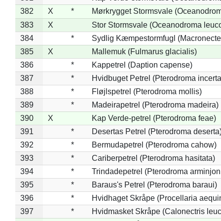
382
X
*
Mørkrygget Stormsvale (Oceanodrom
383
X
Stor Stormsvale (Oceanodroma leuc
384
*
Sydlig Kæmpestormfugl (Macronecte
385
X
Mallemuk (Fulmarus glacialis)
386
*
Kappetrel (Daption capense)
387
*
Hvidbuget Petrel (Pterodroma incerta
388
*
Fløjlspetrel (Pterodroma mollis)
389
*
Madeirapetrel (Pterodroma madeira)
390
X
Kap Verde-petrel (Pterodroma feae)
391
*
Desertas Petrel (Pterodroma deserta
392
*
Bermudapetrel (Pterodroma cahow)
393
*
Cariberpetrel (Pterodroma hasitata)
394
*
Trindadepetrel (Pterodroma arminjon
395
*
Baraus's Petrel (Pterodroma baraui)
396
*
Hvidhaget Skråpe (Procellaria aequin
397
*
Hvidmasket Skråpe (Calonectris leu