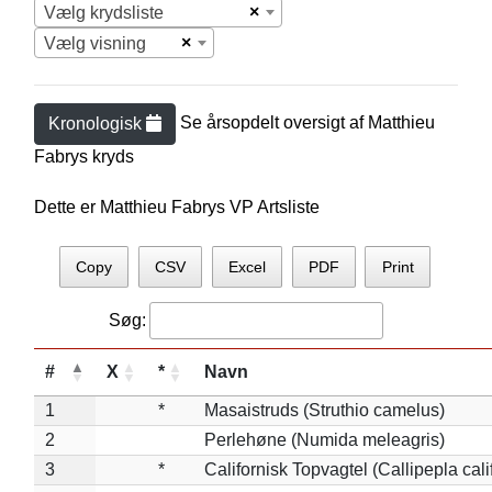
×
Vælg krydsliste
×
Vælg visning
Se årsopdelt oversigt af
Matthieu
Kronologisk
Fabry
s kryds
Dette er Matthieu Fabrys VP Artsliste
Copy
CSV
Excel
PDF
Print
Søg:
#
X
*
Navn
1
*
Masaistruds (Struthio camelus)
2
Perlehøne (Numida meleagris)
3
*
Californisk Topvagtel (Callipepla cali