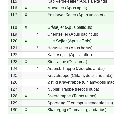
115
Kap Verde-sejler (Apus alexandri)
116
X
Mursejler (Apus apus)
117
X
Ensfarvet Sejler (Apus unicolor)
118
X
Gråsejler (Apus pallidus)
119
*
Orientsejler (Apus pacificus)
120
X
Lille Sejler (Apus affinis)
121
*
Horussejler (Apus horus)
122
Kaffersejler (Apus caffer)
123
X
Stortrappe (Otis tarda)
124
*
Arabisk Trappe (Ardeotis arabs)
125
Kravetrappe (Chlamydotis undulata)
126
Østlig Kravetrappe (Chlamydotis mac
127
*
Nubisk Trappe (Neotis nuba)
128
X
Dværgtrappe (Tetrax tetrax)
129
Sporegøg (Centropus senegalensis)
130
X
Skadegøg (Clamator glandarius)