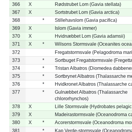
366
X
Rødstrubet Lom (Gavia stellata)
367
X
Sortstrubet Lom (Gavia arctica)
368
*
Stillehavslom (Gavia pacifica)
369
X
Islom (Gavia immer)
370
X
Hvidnæbbet Lom (Gavia adamsii)
371
X
*
Wilsons Stormsvale (Oceanites ocea
372
Fregatstormsvale (Pelagodroma mar
373
*
Sortbuget Fregatstormsvale (Fregetta
374
*
Tristan Albatros (Diomedea dabbene
375
*
Sortbrynet Albatros (Thalassarche m
376
*
Hvidkronet Albatros (Thalassarche c
377
*
Gulnæbbet Albatros (Thalassarche
chlororhynchos)
378
X
Lille Stormsvale (Hydrobates pelagic
379
X
Madeirastormsvale (Oceanodroma ca
380
X
*
Acorerstormsvale (Oceanodroma mon
381
*
Kap Verde-stormsvale (Oceanodroma