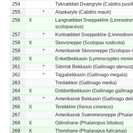
254
Tyknæbbet Dværgryle (Calidris pusil
255
*
Alaskaryle (Calidris mauri)
256
X
Langnæbbet Sneppeklire (Limnodro
scolopaceus)
257
*
Kortnæbbet Sneppeklire (Limnodrom
258
X
Skovsneppe (Scolopax rusticola)
259
*
Amerikansk Skovsneppe (Scolopax m
260
X
Enkeltbekkasin (Lymnocryptes minim
261
*
Sibirisk Bekkasin (Gallinago stenura
262
*
Tajgabekkasin (Gallinago megala)
263
Tredækker (Gallinago media)
264
X
Dobbeltbekkasin (Gallinago gallinag
265
*
Amerikansk Bekkasin (Gallinago deli
266
X
Terekklire (Xenus cinereus)
267
Amerikansk Svømmesneppe (Phalarop
268
X
Odinshane (Phalaropus lobatus)
269
X
Thorshane (Phalaropus fulicarius)