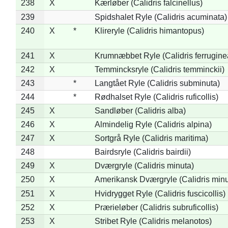
238
X
Kærløber (Calidris falcinellus)
239
Spidshalet Ryle (Calidris acuminata)
240
X
*
Klireryle (Calidris himantopus)
241
X
Krumnæbbet Ryle (Calidris ferrugine
242
X
Temmincksryle (Calidris temminckii)
243
*
Langtået Ryle (Calidris subminuta)
244
*
Rødhalset Ryle (Calidris ruficollis)
245
X
Sandløber (Calidris alba)
246
X
Almindelig Ryle (Calidris alpina)
247
X
Sortgrå Ryle (Calidris maritima)
248
Bairdsryle (Calidris bairdii)
249
X
Dværgryle (Calidris minuta)
250
X
Amerikansk Dværgryle (Calidris minut
251
X
Hvidrygget Ryle (Calidris fuscicollis)
252
X
Prærieløber (Calidris subruficollis)
253
X
Stribet Ryle (Calidris melanotos)