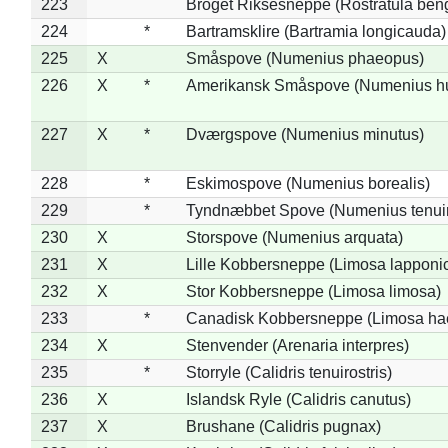
223
Broget Riksesneppe (Rostratula ben
224
*
Bartramsklire (Bartramia longicauda)
225
X
Småspove (Numenius phaeopus)
226
X
*
Amerikansk Småspove (Numenius h
227
X
*
Dværgspove (Numenius minutus)
228
*
Eskimospove (Numenius borealis)
229
*
Tyndnæbbet Spove (Numenius tenuiro
230
X
Storspove (Numenius arquata)
231
X
Lille Kobbersneppe (Limosa lapponi
232
X
Stor Kobbersneppe (Limosa limosa)
233
*
Canadisk Kobbersneppe (Limosa ha
234
X
Stenvender (Arenaria interpres)
235
*
Storryle (Calidris tenuirostris)
236
X
Islandsk Ryle (Calidris canutus)
237
X
Brushane (Calidris pugnax)