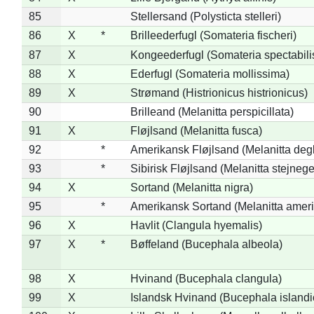
85
Stellersand (Polysticta stelleri)
86
X
*
Brilleederfugl (Somateria fischeri)
87
X
Kongeederfugl (Somateria spectabili
88
X
Ederfugl (Somateria mollissima)
89
X
Strømand (Histrionicus histrionicus)
90
Brilleand (Melanitta perspicillata)
91
X
Fløjlsand (Melanitta fusca)
92
*
Amerikansk Fløjlsand (Melanitta deg
93
*
Sibirisk Fløjlsand (Melanitta stejnege
94
X
Sortand (Melanitta nigra)
95
*
Amerikansk Sortand (Melanitta amer
96
X
Havlit (Clangula hyemalis)
97
X
*
Bøffeland (Bucephala albeola)
98
X
Hvinand (Bucephala clangula)
99
X
Islandsk Hvinand (Bucephala islandi