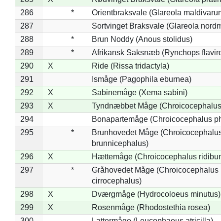
286
*
Orientbraksvale (Glareola maldivaru
287
Sortvinget Braksvale (Glareola nord
288
*
Brun Noddy (Anous stolidus)
289
*
Afrikansk Saksnæb (Rynchops flaviro
290
X
Ride (Rissa tridactyla)
291
Ismåge (Pagophila eburnea)
292
X
Sabinemåge (Xema sabini)
293
X
Tyndnæbbet Måge (Chroicocephalus
294
Bonapartemåge (Chroicocephalus ph
295
*
Brunhovedet Måge (Chroicocephalu
brunnicephalus)
296
X
Hættemåge (Chroicocephalus ridibu
297
*
Gråhovedet Måge (Chroicocephalus
cirrocephalus)
298
X
Dværgmåge (Hydrocoloeus minutus)
299
X
Rosenmåge (Rhodostethia rosea)
300
Lattermåge (Leucophaeus atricilla)