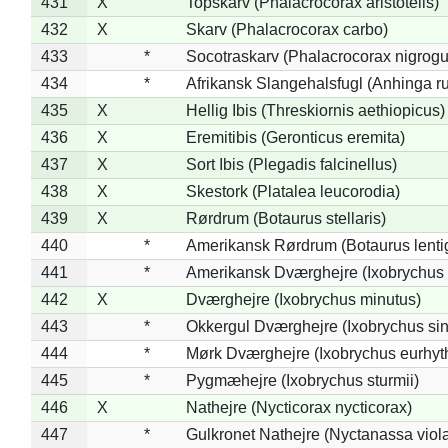
431
X
Topskarv (Phalacrocorax aristotelis)
432
X
Skarv (Phalacrocorax carbo)
433
*
Socotraskarv (Phalacrocorax nigrogul
434
*
Afrikansk Slangehalsfugl (Anhinga ru
435
X
Hellig Ibis (Threskiornis aethiopicus)
436
X
Eremitibis (Geronticus eremita)
437
X
Sort Ibis (Plegadis falcinellus)
438
X
Skestork (Platalea leucorodia)
439
X
Rørdrum (Botaurus stellaris)
440
*
Amerikansk Rørdrum (Botaurus lenti
441
*
Amerikansk Dværghejre (Ixobrychus e
442
X
Dværghejre (Ixobrychus minutus)
443
*
Okkergul Dværghejre (Ixobrychus sin
444
*
Mørk Dværghejre (Ixobrychus eurhy
445
*
Pygmæhejre (Ixobrychus sturmii)
446
X
Nathejre (Nycticorax nycticorax)
447
*
Gulkronet Nathejre (Nyctanassa viol