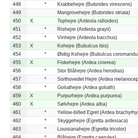
448
*
Krabbehejre (Butorides virescens)
449
Mangrovehejre (Butorides striata)
450
X
Tophejre (Ardeola ralloides)
451
*
Rishejre (Ardeola grayii)
452
*
Vinhejre (Ardeola bacchus)
453
X
Kohejre (Bubulcus ibis)
454
*
Østlig Kohejre (Bubulcus coromandu
455
X
Fiskehejre (Ardea cinerea)
456
*
Stor Blåhejre (Ardea herodias)
457
*
Sorthovedet Hejre (Ardea melanocep
458
*
Goliathejre (Ardea goliath)
459
X
Purpurhejre (Ardea purpurea)
460
X
Sølvhejre (Ardea alba)
461
*
Yellow-billed Egret (Ardea brachyrh
462
*
Skyggehejre (Egretta ardesiaca)
463
*
Louisianahejre (Egretta tricolor)
464
*
Blåhejre (Egretta caerulea)