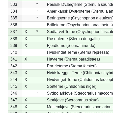
333
*
Persisk Dværgterne (Sternula saunde
334
*
Amerikansk Dværgterne (Sternula ant
335
*
Beringsterne (Onychoprion aleuticus
336
Brilleterne (Onychoprion anaethetus)
337
X
*
Sodfarvet Terne (Onychoprion fuscat
338
X
Rosenterne (Sterna dougallii)
339
X
Fjordterne (Sterna hirundo)
340
Hvidkindet Terne (Sterna repressa)
341
X
Havterne (Sterna paradisaea)
342
Prærieterne (Sterna forsteri)
343
X
Hvidskægget Terne (Chlidonias hybr
344
X
Hvidvinget Terne (Chlidonias leucopt
345
X
Sortterne (Chlidonias niger)
346
*
Sydpolarkjove (Stercorarius maccorm
347
X
Storkjove (Stercorarius skua)
348
X
Mellemkjove (Stercorarius pomarinus