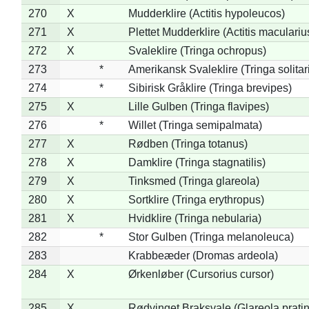
270
X
Mudderklire (Actitis hypoleucos)
271
X
Plettet Mudderklire (Actitis maculariu
272
X
Svaleklire (Tringa ochropus)
273
*
Amerikansk Svaleklire (Tringa solitar
274
*
Sibirisk Gråklire (Tringa brevipes)
275
X
Lille Gulben (Tringa flavipes)
276
*
Willet (Tringa semipalmata)
277
X
Rødben (Tringa totanus)
278
X
Damklire (Tringa stagnatilis)
279
X
Tinksmed (Tringa glareola)
280
X
Sortklire (Tringa erythropus)
281
X
Hvidklire (Tringa nebularia)
282
*
Stor Gulben (Tringa melanoleuca)
283
Krabbeæder (Dromas ardeola)
284
X
Ørkenløber (Cursorius cursor)
285
X
Rødvinget Braksvale (Glareola pratin