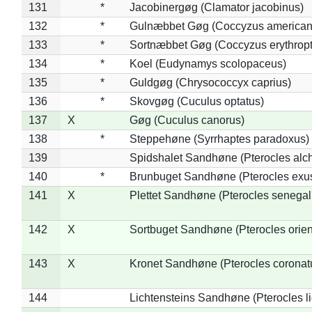
131
*
Jacobinergøg (Clamator jacobinus)
132
*
Gulnæbbet Gøg (Coccyzus american
133
*
Sortnæbbet Gøg (Coccyzus erythrop
134
*
Koel (Eudynamys scolopaceus)
135
*
Guldgøg (Chrysococcyx caprius)
136
*
Skovgøg (Cuculus optatus)
137
X
Gøg (Cuculus canorus)
138
*
Steppehøne (Syrrhaptes paradoxus)
139
Spidshalet Sandhøne (Pterocles alch
140
*
Brunbuget Sandhøne (Pterocles exus
141
X
Plettet Sandhøne (Pterocles senegal
142
X
Sortbuget Sandhøne (Pterocles orient
143
X
Kronet Sandhøne (Pterocles coronat
144
Lichtensteins Sandhøne (Pterocles lic