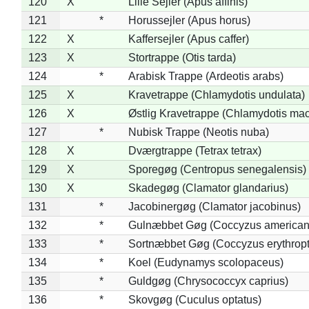
120
X
Lille Sejler (Apus affinis)
121
*
Horussejler (Apus horus)
122
X
Kaffersejler (Apus caffer)
123
X
Stortrappe (Otis tarda)
124
*
Arabisk Trappe (Ardeotis arabs)
125
X
Kravetrappe (Chlamydotis undulata)
126
X
Østlig Kravetrappe (Chlamydotis mac
127
*
Nubisk Trappe (Neotis nuba)
128
X
Dværgtrappe (Tetrax tetrax)
129
X
Sporegøg (Centropus senegalensis)
130
X
Skadegøg (Clamator glandarius)
131
*
Jacobinergøg (Clamator jacobinus)
132
*
Gulnæbbet Gøg (Coccyzus american
133
*
Sortnæbbet Gøg (Coccyzus erythrop
134
*
Koel (Eudynamys scolopaceus)
135
*
Guldgøg (Chrysococcyx caprius)
136
*
Skovgøg (Cuculus optatus)