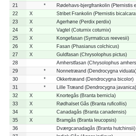
21
*
Rødehavs-bjergfrankolin (Pternistis e
22
X
Stribet Frankolin (Pternistis bicalcara
23
X
Agerhøne (Perdix perdix)
24
X
Vagtel (Coturnix coturnix)
25
X
Kongefasan (Syrmaticus reevesii)
26
X
Fasan (Phasianus colchicus)
27
X
Guldfasan (Chrysolophus pictus)
28
Amherstfasan (Chrysolophus amhers
29
*
Nonnetræand (Dendrocygna viduata
30
*
Okkertræand (Dendrocygna bicolor)
31
*
Lille Træand (Dendrocygna javanica
32
X
Knortegås (Branta bernicla)
33
X
Rødhalset Gås (Branta ruficollis)
34
X
Canadagås (Branta canadensis)
35
X
Bramgås (Branta leucopsis)
36
Dværgcanadagås (Branta hutchinsii)