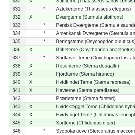
330
X
Splitterne (Thalasseus sandvicensis)
331
*
Aztekerterne (Thalasseus elegans)
332
X
Dværgterne (Sternula albifrons)
333
*
Persisk Dværgterne (Sternula saunde
334
*
Amerikansk Dværgterne (Sternula ant
335
*
Beringsterne (Onychoprion aleuticus
336
X
Brilleterne (Onychoprion anaethetus)
337
*
Sodfarvet Terne (Onychoprion fuscat
338
X
Rosenterne (Sterna dougallii)
339
X
Fjordterne (Sterna hirundo)
340
X
Hvidkindet Terne (Sterna repressa)
341
X
Havterne (Sterna paradisaea)
342
Prærieterne (Sterna forsteri)
343
X
Hvidskægget Terne (Chlidonias hybr
344
X
Hvidvinget Terne (Chlidonias leucopt
345
X
Sortterne (Chlidonias niger)
346
*
Sydpolarkjove (Stercorarius maccorm