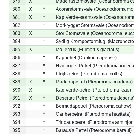
379
X
Madeirastormsvale (Oceanodroma ca
380
X
*
Acorerstormsvale (Oceanodroma mon
381
X
*
Kap Verde-stormsvale (Oceanodroma
382
*
Mørkrygget Stormsvale (Oceanodrom
383
X
Stor Stormsvale (Oceanodroma leuc
384
*
Sydlig Kæmpestormfugl (Macronecte
385
X
Mallemuk (Fulmarus glacialis)
386
*
Kappetrel (Daption capense)
387
*
Hvidbuget Petrel (Pterodroma incerta
388
*
Fløjlspetrel (Pterodroma mollis)
389
X
*
Madeirapetrel (Pterodroma madeira)
390
X
Kap Verde-petrel (Pterodroma feae)
391
X
*
Desertas Petrel (Pterodroma deserta
392
*
Bermudapetrel (Pterodroma cahow)
393
*
Cariberpetrel (Pterodroma hasitata)
394
*
Trindadepetrel (Pterodroma arminjon
395
*
Baraus's Petrel (Pterodroma baraui)