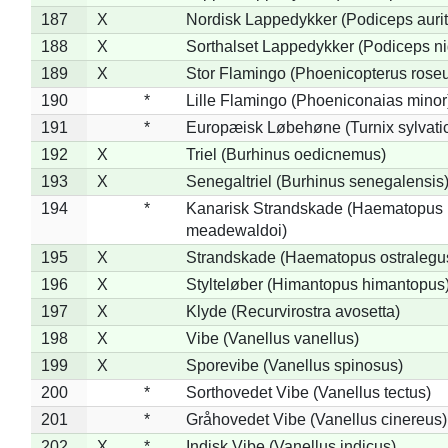
187
X
Nordisk Lappedykker (Podiceps aurit
188
X
Sorthalset Lappedykker (Podiceps nig
189
X
Stor Flamingo (Phoenicopterus rose
190
*
Lille Flamingo (Phoeniconaias minor
191
*
Europæisk Løbehøne (Turnix sylvati
192
X
Triel (Burhinus oedicnemus)
193
X
Senegaltriel (Burhinus senegalensis
194
*
Kanarisk Strandskade (Haematopus
meadewaldoi)
195
X
Strandskade (Haematopus ostralegu
196
X
Stylteløber (Himantopus himantopus
197
X
Klyde (Recurvirostra avosetta)
198
X
Vibe (Vanellus vanellus)
199
X
Sporevibe (Vanellus spinosus)
200
*
Sorthovedet Vibe (Vanellus tectus)
201
*
Gråhovedet Vibe (Vanellus cinereus)
202
X
*
Indisk Vibe (Vanellus indicus)