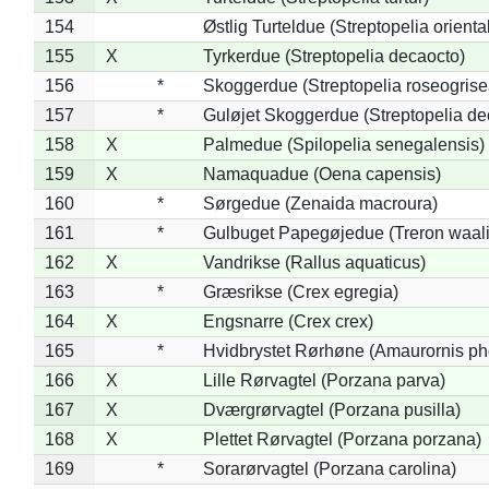
154
Østlig Turteldue (Streptopelia oriental
155
X
Tyrkerdue (Streptopelia decaocto)
156
*
Skoggerdue (Streptopelia roseogrise
157
*
Guløjet Skoggerdue (Streptopelia de
158
X
Palmedue (Spilopelia senegalensis)
159
X
Namaquadue (Oena capensis)
160
*
Sørgedue (Zenaida macroura)
161
*
Gulbuget Papegøjedue (Treron waali
162
X
Vandrikse (Rallus aquaticus)
163
*
Græsrikse (Crex egregia)
164
X
Engsnarre (Crex crex)
165
*
Hvidbrystet Rørhøne (Amaurornis ph
166
X
Lille Rørvagtel (Porzana parva)
167
X
Dværgrørvagtel (Porzana pusilla)
168
X
Plettet Rørvagtel (Porzana porzana)
169
*
Sorarørvagtel (Porzana carolina)