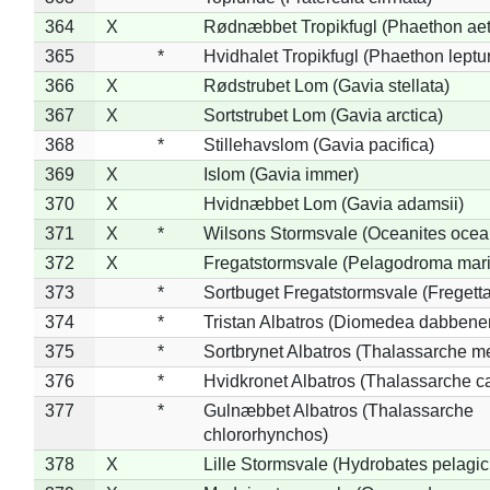
364
X
Rødnæbbet Tropikfugl (Phaethon ae
365
*
Hvidhalet Tropikfugl (Phaethon leptu
366
X
Rødstrubet Lom (Gavia stellata)
367
X
Sortstrubet Lom (Gavia arctica)
368
*
Stillehavslom (Gavia pacifica)
369
X
Islom (Gavia immer)
370
X
Hvidnæbbet Lom (Gavia adamsii)
371
X
*
Wilsons Stormsvale (Oceanites ocea
372
X
Fregatstormsvale (Pelagodroma mar
373
*
Sortbuget Fregatstormsvale (Fregetta
374
*
Tristan Albatros (Diomedea dabbene
375
*
Sortbrynet Albatros (Thalassarche m
376
*
Hvidkronet Albatros (Thalassarche c
377
*
Gulnæbbet Albatros (Thalassarche
chlororhynchos)
378
X
Lille Stormsvale (Hydrobates pelagic