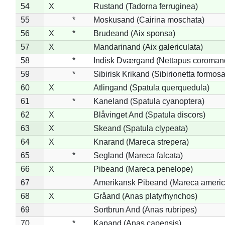
54
X
Rustand (Tadorna ferruginea)
55
*
Moskusand (Cairina moschata)
56
X
*
Brudeand (Aix sponsa)
57
X
Mandarinand (Aix galericulata)
58
*
Indisk Dværgand (Nettapus coroman
59
*
Sibirisk Krikand (Sibirionetta formosa
60
X
Atlingand (Spatula querquedula)
61
*
Kaneland (Spatula cyanoptera)
62
X
Blåvinget And (Spatula discors)
63
X
Skeand (Spatula clypeata)
64
X
Knarand (Mareca strepera)
65
*
Segland (Mareca falcata)
66
X
Pibeand (Mareca penelope)
67
Amerikansk Pibeand (Mareca americ
68
X
Gråand (Anas platyrhynchos)
69
Sortbrun And (Anas rubripes)
70
*
Kapand (Anas capensis)