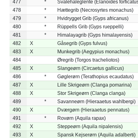
477
*
Svalehaleglente (Elanoides forficatu
478
*
Hættegrib (Necrosyrtes monachus)
479
*
Hvidrygget Grib (Gyps africanus)
480
*
Rüppells Grib (Gyps rueppelli)
481
*
Himalayagrib (Gyps himalayensis)
482
X
Gåsegrib (Gyps fulvus)
483
X
Munkegrib (Aegypius monachus)
484
Øregrib (Torgos tracheliotos)
485
X
Slangeørn (Circaetus gallicus)
486
*
Gøglerørn (Terathopius ecaudatus)
487
X
Lille Skrigeørn (Clanga pomarina)
488
X
Stor Skrigeørn (Clanga clanga)
489
*
Savanneørn (Hieraaetus wahlbergi)
490
X
Dværgørn (Hieraaetus pennatus)
491
*
Rovørn (Aquila rapax)
492
X
Steppeørn (Aquila nipalensis)
493
X
Spansk Kejserørn (Aquila adalberti)