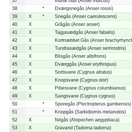
37
Indisk Gås (Anser indicus)
38
*
Dværgsnegås (Anser rossii)
39
X
*
Snegås (Anser caerulescens)
40
X
Grågås (Anser anser)
41
X
Tajgasædgås (Anser fabalis)
42
X
Kortnæbbet Gås (Anser brachyrhync
43
X
Tundrasædgås (Anser serrirostris)
44
X
Blisgås (Anser albifrons)
45
X
Dværggås (Anser erythropus)
46
X
Sortsvane (Cygnus atratus)
47
X
Knopsvane (Cygnus olor)
48
X
Pibesvane (Cygnus columbianus)
49
X
Sangsvane (Cygnus cygnus)
50
*
Sporegås (Plectropterus gambensis)
51
*
Knopgås (Sarkidiornis melanotos)
52
X
Nilgås (Alopochen aegyptiaca)
53
X
Gravand (Tadorna tadorna)