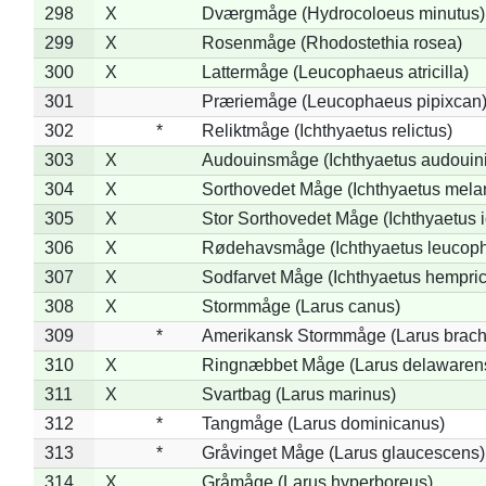
298
X
Dværgmåge (Hydrocoloeus minutus)
299
X
Rosenmåge (Rhodostethia rosea)
300
X
Lattermåge (Leucophaeus atricilla)
301
Præriemåge (Leucophaeus pipixcan
302
*
Reliktmåge (Ichthyaetus relictus)
303
X
Audouinsmåge (Ichthyaetus audouini
304
X
Sorthovedet Måge (Ichthyaetus mela
305
X
Stor Sorthovedet Måge (Ichthyaetus 
306
X
Rødehavsmåge (Ichthyaetus leucop
307
X
Sodfarvet Måge (Ichthyaetus hempric
308
X
Stormmåge (Larus canus)
309
*
Amerikansk Stormmåge (Larus brach
310
X
Ringnæbbet Måge (Larus delawarens
311
X
Svartbag (Larus marinus)
312
*
Tangmåge (Larus dominicanus)
313
*
Gråvinget Måge (Larus glaucescens)
314
X
Gråmåge (Larus hyperboreus)