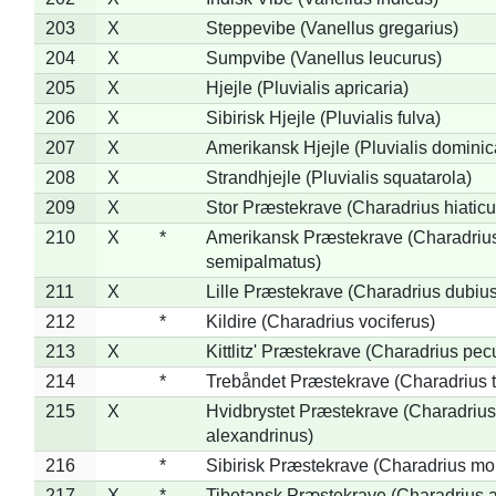
203
X
Steppevibe (Vanellus gregarius)
204
X
Sumpvibe (Vanellus leucurus)
205
X
Hjejle (Pluvialis apricaria)
206
X
Sibirisk Hjejle (Pluvialis fulva)
207
X
Amerikansk Hjejle (Pluvialis dominic
208
X
Strandhjejle (Pluvialis squatarola)
209
X
Stor Præstekrave (Charadrius hiaticu
210
X
*
Amerikansk Præstekrave (Charadriu
semipalmatus)
211
X
Lille Præstekrave (Charadrius dubius
212
*
Kildire (Charadrius vociferus)
213
X
Kittlitz' Præstekrave (Charadrius pec
214
*
Trebåndet Præstekrave (Charadrius tr
215
X
Hvidbrystet Præstekrave (Charadrius
alexandrinus)
216
*
Sibirisk Præstekrave (Charadrius mo
217
X
*
Tibetansk Præstekrave (Charadrius at