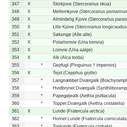
347
X
Storkjove (Stercorarius skua)
348
X
Mellemkjove (Stercorarius pomarinus
349
X
Almindelig Kjove (Stercorarius parasi
350
X
Lille Kjove (Stercorarius longicaudus
351
X
Søkonge (Alle alle)
352
X
Polarlomvie (Uria lomvia)
353
X
Lomvie (Uria aalge)
354
X
Alk (Alca torda)
355
*
Gejrfugl (Pinguinus † impennis)
356
X
Tejst (Cepphus grylle)
357
*
Langnæbbet Dværgalk (Brachyramph
358
*
Hvidbrynet Dværgalk (Synthliboramp
359
*
Papegøjealk (Aethia psittacula)
360
*
Toppet Dværgalk (Aethia cristatella)
361
X
Lunde (Fratercula arctica)
362
*
Hornet Lunde (Fratercula corniculata
363
*
Toplunde (Fratercula cirrhata)