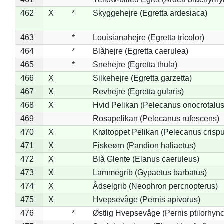
462
X
*
Skyggehejre (Egretta ardesiaca)
463
*
Louisianahejre (Egretta tricolor)
464
*
Blåhejre (Egretta caerulea)
465
*
Snehejre (Egretta thula)
466
X
Silkehejre (Egretta garzetta)
467
X
Revhejre (Egretta gularis)
468
X
Hvid Pelikan (Pelecanus onocrotalus
469
Rosapelikan (Pelecanus rufescens)
470
X
Krøltoppet Pelikan (Pelecanus crisp
471
X
Fiskeørn (Pandion haliaetus)
472
X
Blå Glente (Elanus caeruleus)
473
X
Lammegrib (Gypaetus barbatus)
474
X
Ådselgrib (Neophron percnopterus)
475
X
Hvepsevåge (Pernis apivorus)
476
*
Østlig Hvepsevåge (Pernis ptilorhyn