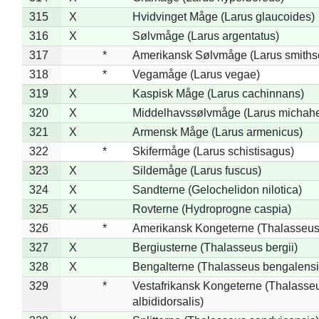
315
X
Hvidvinget Måge (Larus glaucoides)
316
X
Sølvmåge (Larus argentatus)
317
*
Amerikansk Sølvmåge (Larus smiths
318
*
Vegamåge (Larus vegae)
319
X
Kaspisk Måge (Larus cachinnans)
320
X
Middelhavssølvmåge (Larus michahel
321
X
Armensk Måge (Larus armenicus)
322
*
Skifermåge (Larus schistisagus)
323
X
Sildemåge (Larus fuscus)
324
X
Sandterne (Gelochelidon nilotica)
325
X
Rovterne (Hydroprogne caspia)
326
*
Amerikansk Kongeterne (Thalasseu
327
X
Bergiusterne (Thalasseus bergii)
328
X
Bengalterne (Thalasseus bengalensi
329
*
Vestafrikansk Kongeterne (Thalasse
albididorsalis)