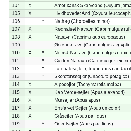
104
X
Amerikansk Skarveand (Oxyura jama
105
X
Hvidhovedet And (Oxyura leucoceph
106
*
Nathøg (Chordeiles minor)
107
X
Rødhalset Natravn (Caprimulgus rufic
108
X
Natravn (Caprimulgus europaeus)
109
Ørkennatravn (Caprimulgus aegyptiu
110
X
*
Nubisk Natravn (Caprimulgus nubicu
111
*
Gylden Natravn (Caprimulgus eximiu
112
*
Tornhalesejler (Hirundapus caudacut
113
*
Skorstenssejler (Chaetura pelagica)
114
X
Alpesejler (Tachymarptis melba)
115
X
Kap Verde-sejler (Apus alexandri)
116
X
Mursejler (Apus apus)
117
X
Ensfarvet Sejler (Apus unicolor)
118
X
Gråsejler (Apus pallidus)
119
*
Orientsejler (Apus pacificus)