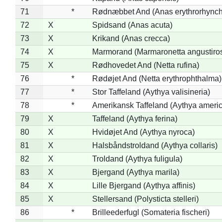
71
*
Rødnæbbet And (Anas erythrorhynch
72
X
Spidsand (Anas acuta)
73
X
Krikand (Anas crecca)
74
X
Marmorand (Marmaronetta angustirost
75
X
Rødhovedet And (Netta rufina)
76
*
Rødøjet And (Netta erythrophthalma)
77
*
Stor Taffeland (Aythya valisineria)
78
*
Amerikansk Taffeland (Aythya ameri
79
X
Taffeland (Aythya ferina)
80
X
Hvidøjet And (Aythya nyroca)
81
X
Halsbåndstroldand (Aythya collaris)
82
X
Troldand (Aythya fuligula)
83
X
Bjergand (Aythya marila)
84
X
Lille Bjergand (Aythya affinis)
85
X
Stellersand (Polysticta stelleri)
86
*
Brilleederfugl (Somateria fischeri)