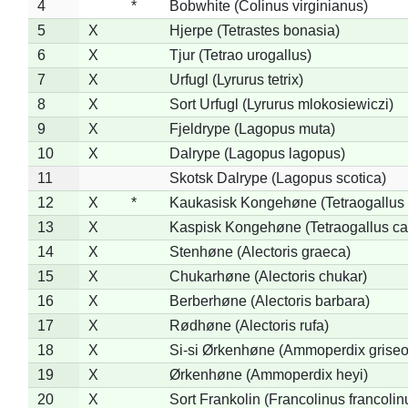
4
*
Bobwhite (Colinus virginianus)
5
X
Hjerpe (Tetrastes bonasia)
6
X
Tjur (Tetrao urogallus)
7
X
Urfugl (Lyrurus tetrix)
8
X
Sort Urfugl (Lyrurus mlokosiewiczi)
9
X
Fjeldrype (Lagopus muta)
10
X
Dalrype (Lagopus lagopus)
11
Skotsk Dalrype (Lagopus scotica)
12
X
*
Kaukasisk Kongehøne (Tetraogallus 
13
X
Kaspisk Kongehøne (Tetraogallus ca
14
X
Stenhøne (Alectoris graeca)
15
X
Chukarhøne (Alectoris chukar)
16
X
Berberhøne (Alectoris barbara)
17
X
Rødhøne (Alectoris rufa)
18
X
Si-si Ørkenhøne (Ammoperdix griseo
19
X
Ørkenhøne (Ammoperdix heyi)
20
X
Sort Frankolin (Francolinus francolin