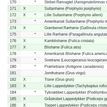
170
*
Stribet Rørvagtel (Aenigmatolimnas 
171
X
Sultanhøne (Porphyrio porphyrio)
172
X
*
Lille Sultanhøne (Porphyrio alleni)
173
*
Amerikansk Sultanhøne (Porphyrio m
174
X
Grønbenet Rørhøne (Gallinula chlor
175
*
Lille Rørhøne (Paragallinula angulat
176
X
Kamblishøne (Fulica cristata)
177
X
Blishøne (Fulica atra)
178
*
Amerikansk Blishøne (Fulica americ
179
*
Snetrane (Leucogeranus leucogeran
180
*
Prærietrane (Antigone canadensis)
181
Jomfrutrane (Grus virgo)
182
X
Trane (Grus grus)
183
X
Lille Lappedykker (Tachybaptus rufico
184
*
Tyknæbbet Lappedykker (Podilymbu
185
X
Gråstrubet Lappedykker (Podiceps g
186
X
Toppet Lappedykker (Podiceps crista