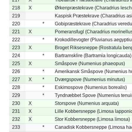
218
X
Ørkenpræstekrave (Charadrius lesche
219
Kaspisk Præstekrave (Charadrius asi
220
*
Gobipræstekrave (Charadrius veredu
221
X
Pomeransfugl (Charadrius morinellu
222
*
Krokodillevogter (Pluvianus aegyptiu
223
X
Broget Riksesneppe (Rostratula ben
224
*
Bartramsklire (Bartramia longicauda)
225
X
Småspove (Numenius phaeopus)
226
*
Amerikansk Småspove (Numenius h
227
X
*
Dværgspove (Numenius minutus)
228
*
Eskimospove (Numenius borealis)
229
*
Tyndnæbbet Spove (Numenius tenuiro
230
X
Storspove (Numenius arquata)
231
X
Lille Kobbersneppe (Limosa lapponi
232
X
Stor Kobbersneppe (Limosa limosa)
233
*
Canadisk Kobbersneppe (Limosa ha