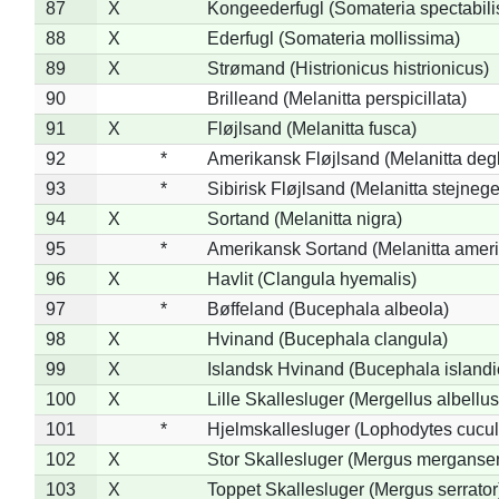
87
X
Kongeederfugl (Somateria spectabili
88
X
Ederfugl (Somateria mollissima)
89
X
Strømand (Histrionicus histrionicus)
90
Brilleand (Melanitta perspicillata)
91
X
Fløjlsand (Melanitta fusca)
92
*
Amerikansk Fløjlsand (Melanitta deg
93
*
Sibirisk Fløjlsand (Melanitta stejnege
94
X
Sortand (Melanitta nigra)
95
*
Amerikansk Sortand (Melanitta amer
96
X
Havlit (Clangula hyemalis)
97
*
Bøffeland (Bucephala albeola)
98
X
Hvinand (Bucephala clangula)
99
X
Islandsk Hvinand (Bucephala islandi
100
X
Lille Skallesluger (Mergellus albellus
101
*
Hjelmskallesluger (Lophodytes cucul
102
X
Stor Skallesluger (Mergus merganser
103
X
Toppet Skallesluger (Mergus serrator