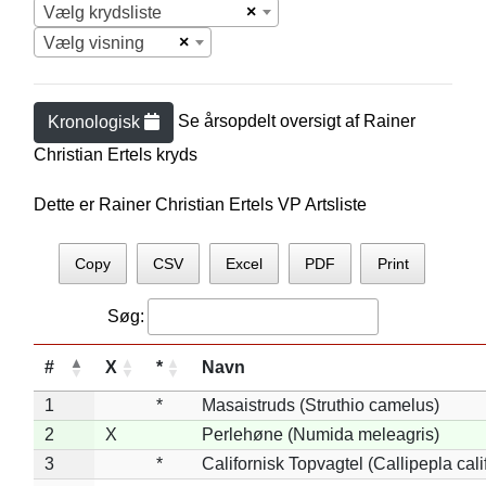
×
Vælg krydsliste
×
Vælg visning
Se årsopdelt oversigt af
Rainer
Kronologisk
Christian Ertel
s kryds
Dette er Rainer Christian Ertels VP Artsliste
Copy
CSV
Excel
PDF
Print
Søg:
#
X
*
Navn
1
*
Masaistruds (Struthio camelus)
2
X
Perlehøne (Numida meleagris)
3
*
Californisk Topvagtel (Callipepla cali