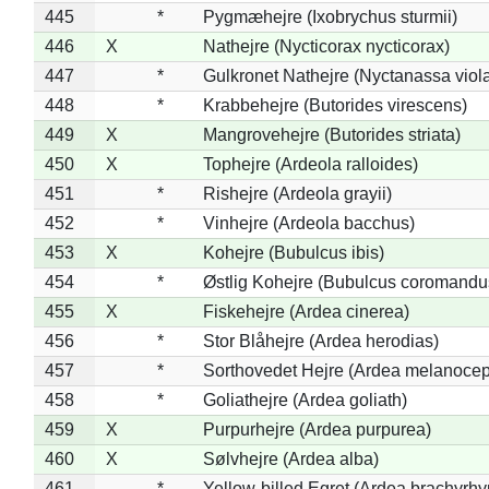
445
*
Pygmæhejre (Ixobrychus sturmii)
446
X
Nathejre (Nycticorax nycticorax)
447
*
Gulkronet Nathejre (Nyctanassa viol
448
*
Krabbehejre (Butorides virescens)
449
X
Mangrovehejre (Butorides striata)
450
X
Tophejre (Ardeola ralloides)
451
*
Rishejre (Ardeola grayii)
452
*
Vinhejre (Ardeola bacchus)
453
X
Kohejre (Bubulcus ibis)
454
*
Østlig Kohejre (Bubulcus coromandu
455
X
Fiskehejre (Ardea cinerea)
456
*
Stor Blåhejre (Ardea herodias)
457
*
Sorthovedet Hejre (Ardea melanocep
458
*
Goliathejre (Ardea goliath)
459
X
Purpurhejre (Ardea purpurea)
460
X
Sølvhejre (Ardea alba)
461
*
Yellow-billed Egret (Ardea brachyrh