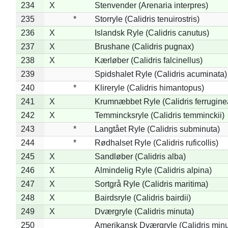
234
X
Stenvender (Arenaria interpres)
235
*
Storryle (Calidris tenuirostris)
236
X
Islandsk Ryle (Calidris canutus)
237
X
Brushane (Calidris pugnax)
238
X
Kærløber (Calidris falcinellus)
239
Spidshalet Ryle (Calidris acuminata)
240
*
Klireryle (Calidris himantopus)
241
X
Krumnæbbet Ryle (Calidris ferrugine
242
X
Temmincksryle (Calidris temminckii)
243
*
Langtået Ryle (Calidris subminuta)
244
*
Rødhalset Ryle (Calidris ruficollis)
245
X
Sandløber (Calidris alba)
246
X
Almindelig Ryle (Calidris alpina)
247
X
Sortgrå Ryle (Calidris maritima)
248
X
Bairdsryle (Calidris bairdii)
249
X
Dværgryle (Calidris minuta)
250
Amerikansk Dværgryle (Calidris minut