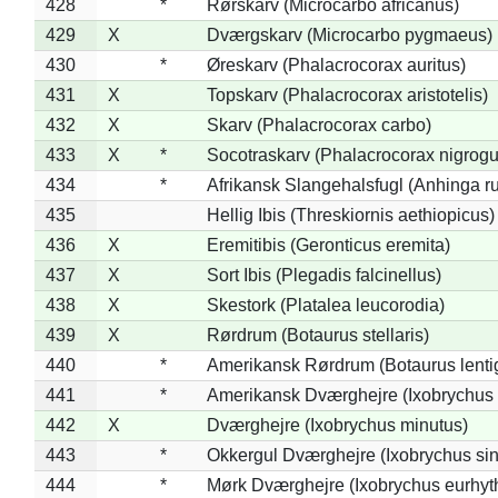
428
*
Rørskarv (Microcarbo africanus)
429
X
Dværgskarv (Microcarbo pygmaeus)
430
*
Øreskarv (Phalacrocorax auritus)
431
X
Topskarv (Phalacrocorax aristotelis)
432
X
Skarv (Phalacrocorax carbo)
433
X
*
Socotraskarv (Phalacrocorax nigrogul
434
*
Afrikansk Slangehalsfugl (Anhinga ru
435
Hellig Ibis (Threskiornis aethiopicus)
436
X
Eremitibis (Geronticus eremita)
437
X
Sort Ibis (Plegadis falcinellus)
438
X
Skestork (Platalea leucorodia)
439
X
Rørdrum (Botaurus stellaris)
440
*
Amerikansk Rørdrum (Botaurus lenti
441
*
Amerikansk Dværghejre (Ixobrychus e
442
X
Dværghejre (Ixobrychus minutus)
443
*
Okkergul Dværghejre (Ixobrychus sin
444
*
Mørk Dværghejre (Ixobrychus eurhy