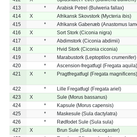
413
*
Arabisk Petrel (Bulweria fallax)
414
X
Afrikansk Skovstork (Mycteria ibis)
415
*
Afrikansk Gabenæb (Anastomus lame
416
X
Sort Stork (Ciconia nigra)
417
*
Abdimstork (Ciconia abdimii)
418
X
Hvid Stork (Ciconia ciconia)
419
*
Marabustork (Leptoptilos crumenifer)
420
*
Ascension-fregatfugl (Fregata aquila
421
X
*
Pragtfregatfugl (Fregata magnificens
422
*
Lille Fregatfugl (Fregata ariel)
423
X
Sule (Morus bassanus)
424
*
Kapsule (Morus capensis)
425
*
Maskesule (Sula dactylatra)
426
*
Rødfodet Sule (Sula sula)
427
X
Brun Sule (Sula leucogaster)