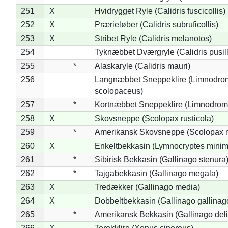
251
X
Hvidrygget Ryle (Calidris fuscicollis)
252
X
Prærieløber (Calidris subruficollis)
253
X
Stribet Ryle (Calidris melanotos)
254
Tyknæbbet Dværgryle (Calidris pusil
255
*
Alaskaryle (Calidris mauri)
256
Langnæbbet Sneppeklire (Limnodro
scolopaceus)
257
*
Kortnæbbet Sneppeklire (Limnodrom
258
X
Skovsneppe (Scolopax rusticola)
259
*
Amerikansk Skovsneppe (Scolopax m
260
X
Enkeltbekkasin (Lymnocryptes minim
261
*
Sibirisk Bekkasin (Gallinago stenura
262
*
Tajgabekkasin (Gallinago megala)
263
X
Tredækker (Gallinago media)
264
X
Dobbeltbekkasin (Gallinago gallinag
265
*
Amerikansk Bekkasin (Gallinago deli