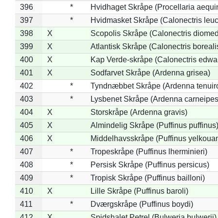
396
*
Hvidhaget Skråpe (Procellaria aequin
397
*
Hvidmasket Skråpe (Calonectris leu
398
X
Scopolis Skråpe (Calonectris diome
399
X
Atlantisk Skråpe (Calonectris boreali
400
X
Kap Verde-skråpe (Calonectris edwar
401
X
Sodfarvet Skråpe (Ardenna grisea)
402
*
Tyndnæbbet Skråpe (Ardenna tenuiro
403
*
Lysbenet Skråpe (Ardenna carneipes
404
X
Storskråpe (Ardenna gravis)
405
X
Almindelig Skråpe (Puffinus puffinus
406
X
Middelhavsskråpe (Puffinus yelkoua
407
*
Tropeskråpe (Puffinus lherminieri)
408
*
Persisk Skråpe (Puffinus persicus)
409
*
Tropisk Skråpe (Puffinus bailloni)
410
X
Lille Skråpe (Puffinus baroli)
411
*
Dværgskråpe (Puffinus boydi)
412
X
Spidshalet Petrel (Bulweria bulwerii)