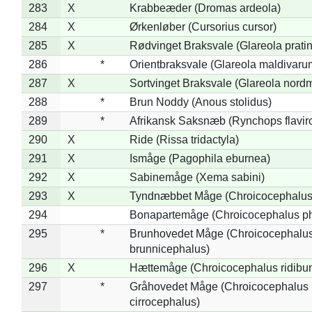
283
X
Krabbeæder (Dromas ardeola)
284
X
Ørkenløber (Cursorius cursor)
285
X
Rødvinget Braksvale (Glareola pratin
286
*
Orientbraksvale (Glareola maldivaru
287
X
Sortvinget Braksvale (Glareola nord
288
*
Brun Noddy (Anous stolidus)
289
*
Afrikansk Saksnæb (Rynchops flaviro
290
X
Ride (Rissa tridactyla)
291
X
Ismåge (Pagophila eburnea)
292
X
Sabinemåge (Xema sabini)
293
X
Tyndnæbbet Måge (Chroicocephalus
294
Bonapartemåge (Chroicocephalus ph
295
*
Brunhovedet Måge (Chroicocephalu
brunnicephalus)
296
X
Hættemåge (Chroicocephalus ridibu
297
*
Gråhovedet Måge (Chroicocephalus
cirrocephalus)