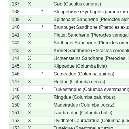
137
X
Gøg (Cuculus canorus)
138
*
Steppehøne (Syrrhaptes paradoxus)
139
X
Spidshalet Sandhøne (Pterocles alch
140
*
Brunbuget Sandhøne (Pterocles exus
141
X
Plettet Sandhøne (Pterocles senegal
142
X
Sortbuget Sandhøne (Pterocles orient
143
X
Kronet Sandhøne (Pterocles coronat
144
X
Lichtensteins Sandhøne (Pterocles lic
145
X
Klippedue (Columba livia)
146
*
Guineadue (Columba guinea)
147
X
Huldue (Columba oenas)
148
*
Turkestandue (Columba eversmanni
149
X
Ringdue (Columba palumbus)
150
X
Madeiradue (Columba trocaz)
151
X
Laurbærdue (Columba bollii)
152
X
Hvidhalet Laurbærdue (Columba jun
153
X
Turteldue (Streptopelia turtur)