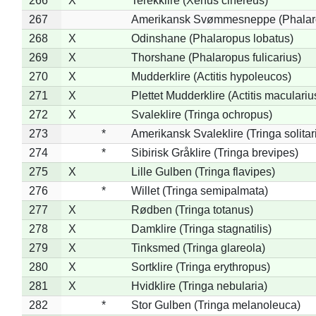
266
X
Terekklire (Xenus cinereus)
267
Amerikansk Svømmesneppe (Phalarop
268
X
Odinshane (Phalaropus lobatus)
269
X
Thorshane (Phalaropus fulicarius)
270
X
Mudderklire (Actitis hypoleucos)
271
X
Plettet Mudderklire (Actitis maculariu
272
X
Svaleklire (Tringa ochropus)
273
*
Amerikansk Svaleklire (Tringa solitar
274
*
Sibirisk Gråklire (Tringa brevipes)
275
X
Lille Gulben (Tringa flavipes)
276
*
Willet (Tringa semipalmata)
277
X
Rødben (Tringa totanus)
278
X
Damklire (Tringa stagnatilis)
279
X
Tinksmed (Tringa glareola)
280
X
Sortklire (Tringa erythropus)
281
X
Hvidklire (Tringa nebularia)
282
*
Stor Gulben (Tringa melanoleuca)