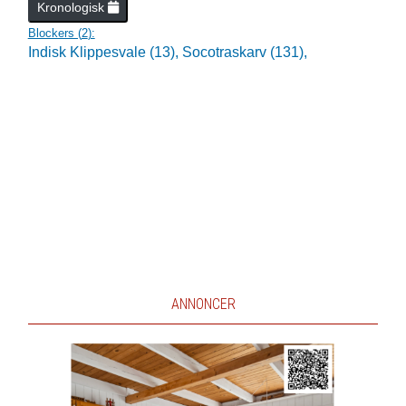
Kronologisk
Blockers (
2
):
Indisk Klippesvale (13),
Socotraskarv (131),
ANNONCER