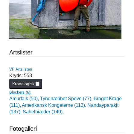
Artslister
VP Artslisten
Kryds: 558
Kronologisk
Blockers (
6
):
Amurfalk (50),
Tyndnæbbet Spove (77),
Broget Krage
(111),
Amerikansk Kongeterne (113),
Nandayparakit
(137),
Sahelbiæder (140),
Fotogalleri