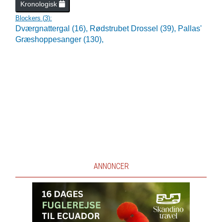
Kronologisk
Blockers (
3
):
Dværgnattergal (16),
Rødstrubet Drossel (39),
Pallas'
Græshoppesanger (130),
ANNONCER