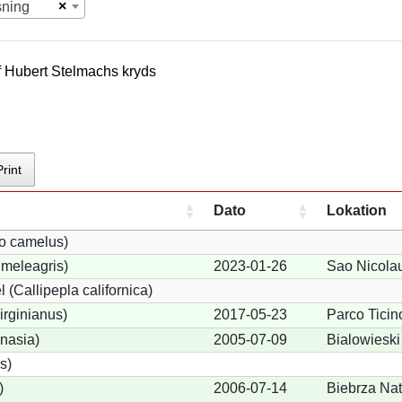
×
sning
f
Hubert Stelmach
s kryds
Print
Dato
Lokation
io camelus)
meleagris)
2023-01-26
Sao Nicola
 (Callipepla californica)
irginianus)
2017-05-23
Parco Ticin
onasia)
2005-07-09
Bialowieski
s)
)
2006-07-14
Biebrza Nat