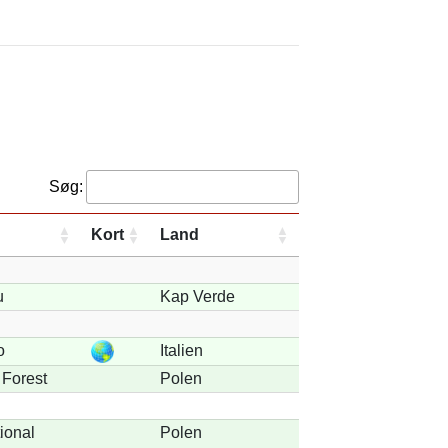
Søg:
Kort
Land
u
Kap Verde
o
Italien
 Forest
Polen
ional
Polen