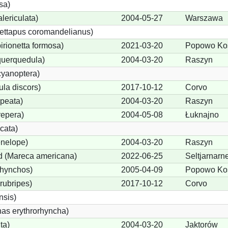
sa)
lericulata)
2004-05-27
Warszawa
ettapus coromandelianus)
birionetta formosa)
2021-03-20
Popowo Koś
querquedula)
2004-03-20
Raszyn
cyanoptera)
ula discors)
2017-10-12
Corvo
peata)
2004-03-20
Raszyn
repera)
2004-05-08
Łuknajno
cata)
nelope)
2004-03-20
Raszyn
 (Mareca americana)
2022-06-25
Seltjarnarn
rhynchos)
2005-04-09
Popowo Koś
rubripes)
2017-10-12
Corvo
sis)
s erythrorhyncha)
ta)
2004-03-20
Jaktorów