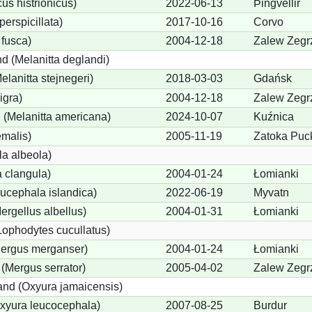
us histrionicus)
2022-06-13
Þingvellir
perspicillata)
2017-10-16
Corvo
 fusca)
2004-12-18
Zalew Zegr
d (Melanitta deglandi)
elanitta stejnegeri)
2018-03-03
Gdańsk
igra)
2004-12-18
Zalew Zegr
(Melanitta americana)
2024-10-07
Kuźnica
emalis)
2005-11-19
Zatoka Puc
a albeola)
 clangula)
2004-01-24
Łomianki
ucephala islandica)
2022-06-19
Myvatn
Mergellus albellus)
2004-01-31
Łomianki
Lophodytes cucullatus)
Mergus merganser)
2004-01-24
Łomianki
 (Mergus serrator)
2005-04-02
Zalew Zegr
nd (Oxyura jamaicensis)
xyura leucocephala)
2007-08-25
Burdur