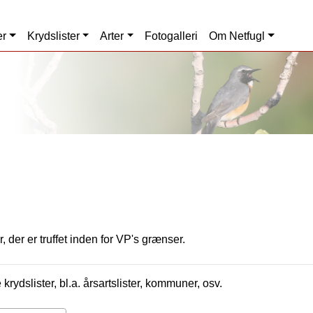
er
Krydslister
Arter
Fotogalleri
Om Netfugl
, der er truffet inden for VP's grænser.
krydslister, bl.a. årsartslister, kommuner, osv.