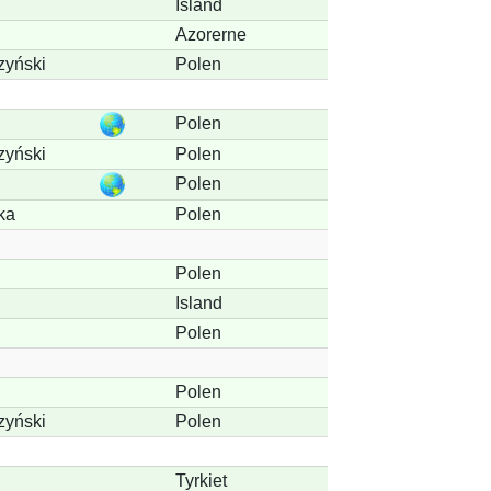
Island
Azorerne
zyński
Polen
Polen
zyński
Polen
Polen
ka
Polen
Polen
Island
Polen
Polen
zyński
Polen
Tyrkiet