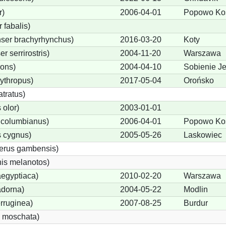
r)
2006-04-01
Popowo Koś
fabalis)
ser brachyrhynchus)
2016-03-20
Koty
 serrirostris)
2004-11-20
Warszawa
rons)
2004-04-10
Sobienie Je
ythropus)
2017-05-04
Orońsko
tratus)
olor)
2003-01-01
 columbianus)
2006-04-01
Popowo Koś
 cygnus)
2005-05-26
Laskowiec
terus gambensis)
is melanotos)
egyptiaca)
2010-02-20
Warszawa
adorna)
2004-05-22
Modlin
rruginea)
2007-08-25
Burdur
 moschata)