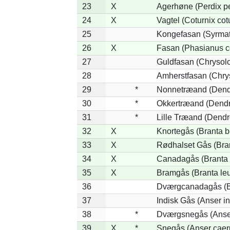
23
X
Agerhøne (Perdix pe
24
X
Vagtel (Coturnix cot
25
Kongefasan (Syrmati
26
X
Fasan (Phasianus c
27
Guldfasan (Chrysolo
28
Amherstfasan (Chry
29
*
Nonnetræand (Dend
30
*
Okkertræand (Dendr
31
*
Lille Træand (Dendr
32
X
Knortegås (Branta b
33
X
Rødhalset Gås (Brant
34
X
Canadagås (Branta 
35
X
Bramgås (Branta le
36
Dværgcanadagås (Br
37
Indisk Gås (Anser in
38
*
Dværgsnegås (Anser
39
X
*
Snegås (Anser caer