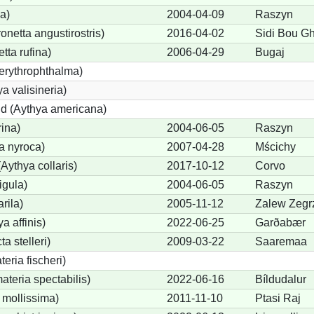
a)
2004-04-09
Raszyn
etta angustirostris)
2016-04-02
Sidi Bou G
ta rufina)
2006-04-29
Bugaj
erythrophthalma)
a valisineria)
nd (Aythya americana)
rina)
2004-06-05
Raszyn
a nyroca)
2007-04-28
Mścichy
Aythya collaris)
2017-10-12
Corvo
igula)
2004-06-05
Raszyn
rila)
2005-11-12
Zalew Zegr
a affinis)
2022-06-25
Garðabær
a stelleri)
2009-03-22
Saaremaa
eria fischeri)
teria spectabilis)
2022-06-16
Bíldudalur
 mollissima)
2011-11-10
Ptasi Raj