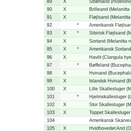
89
X
Strømand (Histrionic
90
X
Brilleand (Melanitta 
91
X
Fløjlsand (Melanitta
92
*
Amerikansk Fløjlsan
93
X
*
Sibirisk Fløjlsand (M
94
X
Sortand (Melanitta n
95
X
*
Amerikansk Sortand 
96
X
Havlit (Clangula hy
97
*
Bøffeland (Bucephal
98
X
Hvinand (Bucephala
99
X
Islandsk Hvinand (B
100
X
Lille Skallesluger (
101
*
Hjelmskallesluger (
102
X
Stor Skallesluger (
103
X
Toppet Skallesluger
104
Amerikansk Skarvea
105
X
Hvidhovedet And (O