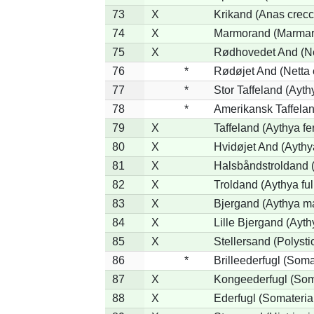
73
X
Krikand (Anas crecc
74
X
Marmorand (Marmaron
75
X
Rødhovedet And (Net
76
*
Rødøjet And (Netta 
77
*
Stor Taffeland (Aythy
78
*
Amerikansk Taffela
79
X
Taffeland (Aythya fe
80
X
Hvidøjet And (Aythy
81
X
Halsbåndstroldand (
82
X
Troldand (Aythya ful
83
X
Bjergand (Aythya ma
84
X
Lille Bjergand (Aythy
85
X
Stellersand (Polystict
86
*
Brilleederfugl (Somat
87
X
Kongeederfugl (Soma
88
X
Ederfugl (Somateria