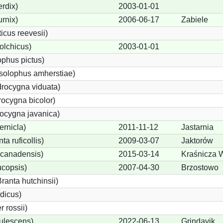
rdix)
2003-01-01
urnix)
2006-06-17
Zabiele
cus reevesii)
olchicus)
2003-01-01
phus pictus)
solophus amherstiae)
rocygna viduata)
ocygna bicolor)
ocygna javanica)
ernicla)
2011-11-12
Jastarnia
a ruficollis)
2009-03-07
Jaktorów
canadensis)
2015-03-14
Kraśnicza 
ucopsis)
2007-04-30
Brzostowo
anta hutchinsii)
dicus)
 rossii)
ulescens)
2022-06-13
Grindavik