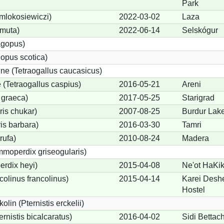
Park
 mlokosiewiczi)
2022-03-02
Laza
 muta)
2022-06-14
Selskógur
agopus)
opus scotica)
e (Tetraogallus caucasicus)
(Tetraogallus caspius)
2016-05-21
Areni
 graeca)
2017-05-25
Starigrad
is chukar)
2007-08-25
Burdur Lak
is barbara)
2016-03-30
Tamri
rufa)
2010-08-24
Madera
moperdix griseogularis)
rdix heyi)
2015-04-08
Ne'ot HaKik
colinus francolinus)
2015-04-14
Karei Desh
Hostel
lin (Pternistis erckelii)
ernistis bicalcaratus)
2016-04-02
Sidi Bettac