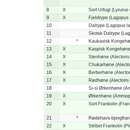
8
X
Sort Urfugl (Lyrurus
9
X
Fjeldrype (Lagopus
10
Dalrype (Lagopus l
11
Skotsk Dalrype (Lag
12
*
Kaukasisk Kongehøn
13
X
Kaspisk Kongehøne 
14
X
Stenhøne (Alectoris
15
X
Chukarhøne (Alector
16
X
Berberhøne (Alector
17
X
Rødhøne (Alectoris 
18
Si-si Ørkenhøne (Am
19
X
Ørkenhøne (Ammope
20
X
Sort Frankolin (Fran
21
*
Rødehavs-bjergfranko
22
X
Stribet Frankolin (Pt