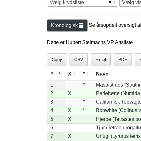
×
Vælg krydsliste
Vælg vi
Se årsopdelt oversigt a
Kronologisk
Dette er Hubert Stelmachs VP Artsliste
Copy
CSV
Excel
PDF
#
X
*
Navn
1
*
Masaistruds (Struth
2
X
Perlehøne (Numida 
3
*
Californisk Topvagtel
4
X
*
Bobwhite (Colinus v
5
X
Hjerpe (Tetrastes b
6
Tjur (Tetrao urogallu
7
X
Urfugl (Lyrurus tetrix