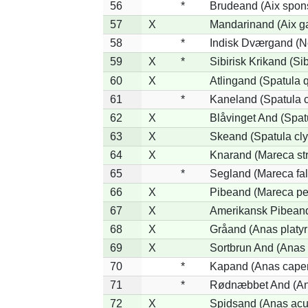
56
*
Brudeand (Aix spon
57
X
Mandarinand (Aix ga
58
*
Indisk Dværgand (N
59
X
*
Sibirisk Krikand (Si
60
X
Atlingand (Spatula 
61
*
Kaneland (Spatula 
62
X
Blåvinget And (Spat
63
X
Skeand (Spatula cly
64
X
Knarand (Mareca st
65
*
Segland (Mareca fal
66
X
Pibeand (Mareca pe
67
X
Amerikansk Pibeand
68
X
Gråand (Anas platy
69
X
Sortbrun And (Anas 
70
*
Kapand (Anas capen
71
*
Rødnæbbet And (Ana
72
X
Spidsand (Anas acu