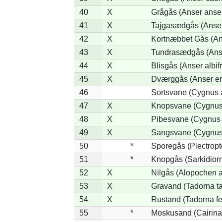
40
X
Grågås (Anser anse
41
X
Tajgasædgås (Anser 
42
X
Kortnæbbet Gås (An
43
X
Tundrasædgås (Anser
44
X
Blisgås (Anser albif
45
X
Dværggås (Anser er
46
Sortsvane (Cygnus a
47
X
Knopsvane (Cygnus 
48
X
Pibesvane (Cygnus
49
X
Sangsvane (Cygnus
50
*
Sporegås (Plectrop
51
*
Knopgås (Sarkidiorn
52
X
Nilgås (Alopochen a
53
X
Gravand (Tadorna t
54
X
Rustand (Tadorna fe
55
*
Moskusand (Cairina