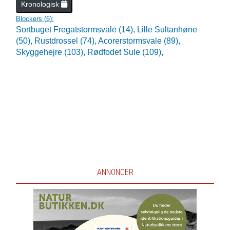
Kronologisk
Blockers (
6
):
Sortbuget Fregatstormsvale (14),
Lille Sultanhøne
(50),
Rustdrossel (74),
Acorerstormsvale (89),
Skyggehejre (103),
Rødfodet Sule (109),
ANNONCER