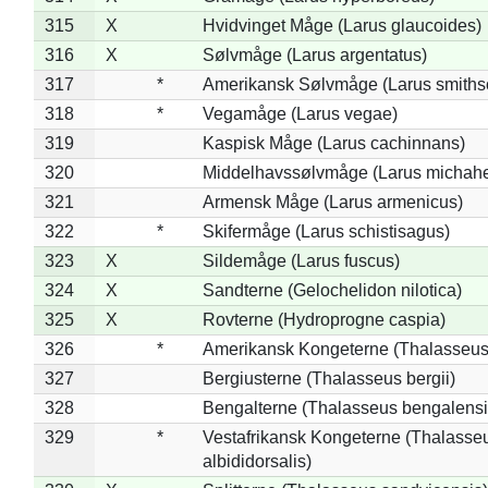
315
X
Hvidvinget Måge (Larus glaucoides)
316
X
Sølvmåge (Larus argentatus)
317
*
Amerikansk Sølvmåge (Larus smiths
318
*
Vegamåge (Larus vegae)
319
Kaspisk Måge (Larus cachinnans)
320
Middelhavssølvmåge (Larus michahel
321
Armensk Måge (Larus armenicus)
322
*
Skifermåge (Larus schistisagus)
323
X
Sildemåge (Larus fuscus)
324
X
Sandterne (Gelochelidon nilotica)
325
X
Rovterne (Hydroprogne caspia)
326
*
Amerikansk Kongeterne (Thalasseu
327
Bergiusterne (Thalasseus bergii)
328
Bengalterne (Thalasseus bengalensi
329
*
Vestafrikansk Kongeterne (Thalasse
albididorsalis)