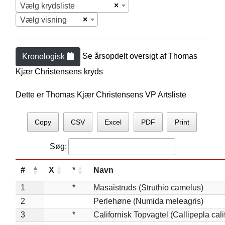
×
Vælg krydsliste
×
Vælg visning
Se årsopdelt oversigt af
Thomas
Kronologisk
Kjær Christensen
s kryds
Dette er Thomas Kjær Christensens VP Artsliste
Copy
CSV
Excel
PDF
Print
Søg:
#
X
*
Navn
1
*
Masaistruds (Struthio camelus)
2
Perlehøne (Numida meleagris)
3
*
Californisk Topvagtel (Callipepla cali