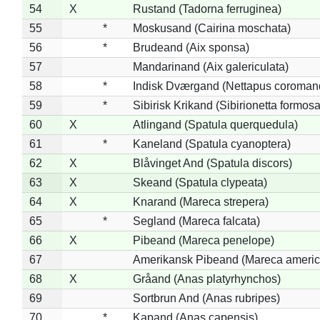
54
X
Rustand (Tadorna ferruginea)
55
*
Moskusand (Cairina moschata)
56
*
Brudeand (Aix sponsa)
57
Mandarinand (Aix galericulata)
58
*
Indisk Dværgand (Nettapus coroman
59
*
Sibirisk Krikand (Sibirionetta formosa
60
X
Atlingand (Spatula querquedula)
61
*
Kaneland (Spatula cyanoptera)
62
X
Blåvinget And (Spatula discors)
63
X
Skeand (Spatula clypeata)
64
X
Knarand (Mareca strepera)
65
*
Segland (Mareca falcata)
66
X
Pibeand (Mareca penelope)
67
Amerikansk Pibeand (Mareca americ
68
X
Gråand (Anas platyrhynchos)
69
Sortbrun And (Anas rubripes)
70
*
Kapand (Anas capensis)