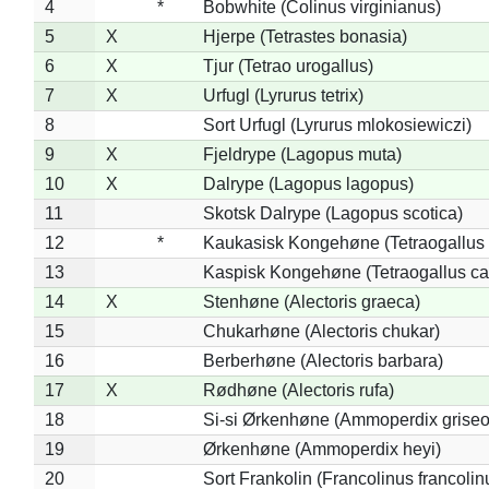
4
*
Bobwhite (Colinus virginianus)
5
X
Hjerpe (Tetrastes bonasia)
6
X
Tjur (Tetrao urogallus)
7
X
Urfugl (Lyrurus tetrix)
8
Sort Urfugl (Lyrurus mlokosiewiczi)
9
X
Fjeldrype (Lagopus muta)
10
X
Dalrype (Lagopus lagopus)
11
Skotsk Dalrype (Lagopus scotica)
12
*
Kaukasisk Kongehøne (Tetraogallus 
13
Kaspisk Kongehøne (Tetraogallus ca
14
X
Stenhøne (Alectoris graeca)
15
Chukarhøne (Alectoris chukar)
16
Berberhøne (Alectoris barbara)
17
X
Rødhøne (Alectoris rufa)
18
Si-si Ørkenhøne (Ammoperdix griseo
19
Ørkenhøne (Ammoperdix heyi)
20
Sort Frankolin (Francolinus francolin