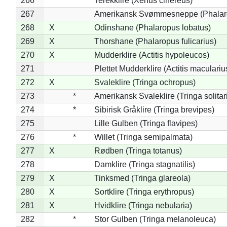
266
Terekklire (Xenus cinereus)
267
Amerikansk Svømmesneppe (Phalarop
268
X
Odinshane (Phalaropus lobatus)
269
X
Thorshane (Phalaropus fulicarius)
270
X
Mudderklire (Actitis hypoleucos)
271
Plettet Mudderklire (Actitis maculariu
272
X
Svaleklire (Tringa ochropus)
273
*
Amerikansk Svaleklire (Tringa solitar
274
*
Sibirisk Gråklire (Tringa brevipes)
275
Lille Gulben (Tringa flavipes)
276
*
Willet (Tringa semipalmata)
277
X
Rødben (Tringa totanus)
278
Damklire (Tringa stagnatilis)
279
X
Tinksmed (Tringa glareola)
280
X
Sortklire (Tringa erythropus)
281
X
Hvidklire (Tringa nebularia)
282
*
Stor Gulben (Tringa melanoleuca)