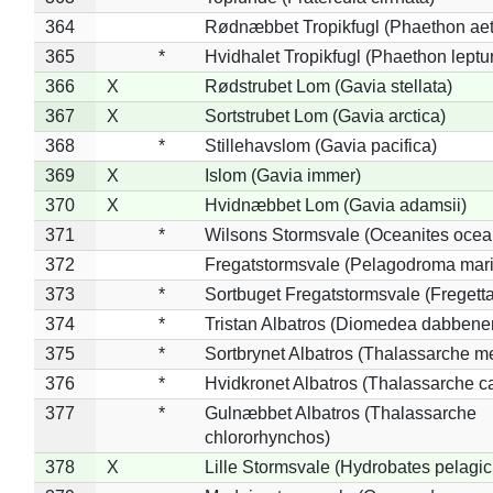
364
Rødnæbbet Tropikfugl (Phaethon ae
365
*
Hvidhalet Tropikfugl (Phaethon leptu
366
X
Rødstrubet Lom (Gavia stellata)
367
X
Sortstrubet Lom (Gavia arctica)
368
*
Stillehavslom (Gavia pacifica)
369
X
Islom (Gavia immer)
370
X
Hvidnæbbet Lom (Gavia adamsii)
371
*
Wilsons Stormsvale (Oceanites ocea
372
Fregatstormsvale (Pelagodroma mar
373
*
Sortbuget Fregatstormsvale (Fregetta
374
*
Tristan Albatros (Diomedea dabbene
375
*
Sortbrynet Albatros (Thalassarche m
376
*
Hvidkronet Albatros (Thalassarche c
377
*
Gulnæbbet Albatros (Thalassarche
chlororhynchos)
378
X
Lille Stormsvale (Hydrobates pelagic