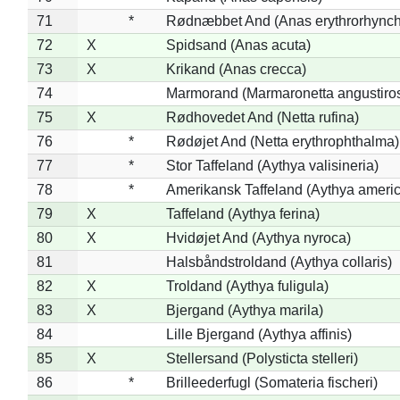
71
*
Rødnæbbet And (Anas erythrorhynch
72
X
Spidsand (Anas acuta)
73
X
Krikand (Anas crecca)
74
Marmorand (Marmaronetta angustirost
75
X
Rødhovedet And (Netta rufina)
76
*
Rødøjet And (Netta erythrophthalma)
77
*
Stor Taffeland (Aythya valisineria)
78
*
Amerikansk Taffeland (Aythya ameri
79
X
Taffeland (Aythya ferina)
80
X
Hvidøjet And (Aythya nyroca)
81
Halsbåndstroldand (Aythya collaris)
82
X
Troldand (Aythya fuligula)
83
X
Bjergand (Aythya marila)
84
Lille Bjergand (Aythya affinis)
85
X
Stellersand (Polysticta stelleri)
86
*
Brilleederfugl (Somateria fischeri)