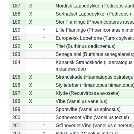
187
X
Nordisk Lappedykker (Podiceps aurit
188
X
Sorthalset Lappedykker (Podiceps nig
189
X
Stor Flamingo (Phoenicopterus rose
190
*
Lille Flamingo (Phoeniconaias minor
191
*
Europæisk Løbehøne (Turnix sylvati
192
X
Triel (Burhinus oedicnemus)
193
Senegaltriel (Burhinus senegalensis
194
*
Kanarisk Strandskade (Haematopus
meadewaldoi)
195
X
Strandskade (Haematopus ostralegu
196
X
Stylteløber (Himantopus himantopus
197
X
Klyde (Recurvirostra avosetta)
198
X
Vibe (Vanellus vanellus)
199
Sporevibe (Vanellus spinosus)
200
*
Sorthovedet Vibe (Vanellus tectus)
201
*
Gråhovedet Vibe (Vanellus cinereus)
202
*
Indisk Vibe (Vanellus indicus)