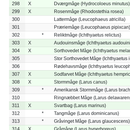
298
X
Dværgmåge (Hydrocoloeus minutus)
299
X
Rosenmåge (Rhodostethia rosea)
300
Lattermåge (Leucophaeus atricilla)
301
Præriemåge (Leucophaeus pipixcan
302
*
Reliktmåge (Ichthyaetus relictus)
303
X
Audouinsmåge (Ichthyaetus audouini
304
X
Sorthovedet Måge (Ichthyaetus mela
305
Stor Sorthovedet Måge (Ichthyaetus 
306
Rødehavsmåge (Ichthyaetus leucop
307
X
Sodfarvet Måge (Ichthyaetus hempric
308
X
Stormmåge (Larus canus)
309
*
Amerikansk Stormmåge (Larus brach
310
Ringnæbbet Måge (Larus delawarens
311
X
Svartbag (Larus marinus)
312
*
Tangmåge (Larus dominicanus)
313
*
Gråvinget Måge (Larus glaucescens)
314
X
Gråmåge (Larus hyperboreus)