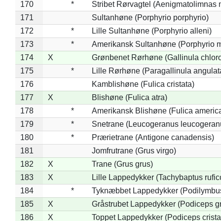
170
*
Stribet Rørvagtel (Aenigmatolimnas 
171
Sultanhøne (Porphyrio porphyrio)
172
*
Lille Sultanhøne (Porphyrio alleni)
173
*
Amerikansk Sultanhøne (Porphyrio m
174
X
Grønbenet Rørhøne (Gallinula chlor
175
*
Lille Rørhøne (Paragallinula angulat
176
Kamblishøne (Fulica cristata)
177
X
Blishøne (Fulica atra)
178
*
Amerikansk Blishøne (Fulica americ
179
*
Snetrane (Leucogeranus leucogeran
180
*
Prærietrane (Antigone canadensis)
181
Jomfrutrane (Grus virgo)
182
X
Trane (Grus grus)
183
X
Lille Lappedykker (Tachybaptus rufico
184
*
Tyknæbbet Lappedykker (Podilymbu
185
X
Gråstrubet Lappedykker (Podiceps g
186
X
Toppet Lappedykker (Podiceps crista