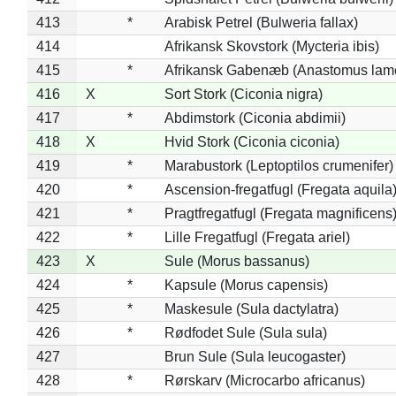
413
*
Arabisk Petrel (Bulweria fallax)
414
Afrikansk Skovstork (Mycteria ibis)
415
*
Afrikansk Gabenæb (Anastomus lame
416
X
Sort Stork (Ciconia nigra)
417
*
Abdimstork (Ciconia abdimii)
418
X
Hvid Stork (Ciconia ciconia)
419
*
Marabustork (Leptoptilos crumenifer)
420
*
Ascension-fregatfugl (Fregata aquila
421
*
Pragtfregatfugl (Fregata magnificens
422
*
Lille Fregatfugl (Fregata ariel)
423
X
Sule (Morus bassanus)
424
*
Kapsule (Morus capensis)
425
*
Maskesule (Sula dactylatra)
426
*
Rødfodet Sule (Sula sula)
427
Brun Sule (Sula leucogaster)
428
*
Rørskarv (Microcarbo africanus)