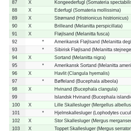
87
X
Kongeederfugl (Somateria spectabili
88
X
Ederfugl (Somateria mollissima)
89
X
Strømand (Histrionicus histrionicus)
90
X
Brilleand (Melanitta perspicillata)
91
X
Fløjlsand (Melanitta fusca)
92
*
Amerikansk Fløjlsand (Melanitta deg
93
*
Sibirisk Fløjlsand (Melanitta stejnege
94
X
Sortand (Melanitta nigra)
95
*
Amerikansk Sortand (Melanitta amer
96
X
Havlit (Clangula hyemalis)
97
*
Bøffeland (Bucephala albeola)
98
X
Hvinand (Bucephala clangula)
99
Islandsk Hvinand (Bucephala islandi
100
X
Lille Skallesluger (Mergellus albellus
101
*
Hjelmskallesluger (Lophodytes cucul
102
X
Stor Skallesluger (Mergus merganser
103
X
Toppet Skallesluger (Mergus serrator