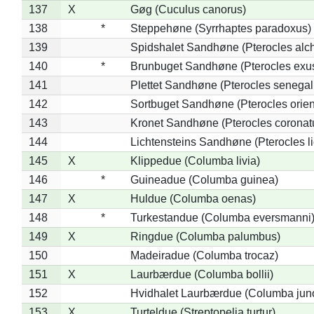
137
X
Gøg (Cuculus canorus)
138
*
Steppehøne (Syrrhaptes paradoxus)
139
Spidshalet Sandhøne (Pterocles alch
140
*
Brunbuget Sandhøne (Pterocles exus
141
Plettet Sandhøne (Pterocles senegal
142
Sortbuget Sandhøne (Pterocles orient
143
Kronet Sandhøne (Pterocles coronat
144
Lichtensteins Sandhøne (Pterocles lic
145
X
Klippedue (Columba livia)
146
*
Guineadue (Columba guinea)
147
X
Huldue (Columba oenas)
148
*
Turkestandue (Columba eversmanni
149
X
Ringdue (Columba palumbus)
150
Madeiradue (Columba trocaz)
151
X
Laurbærdue (Columba bollii)
152
Hvidhalet Laurbærdue (Columba jun
153
X
Turteldue (Streptopelia turtur)