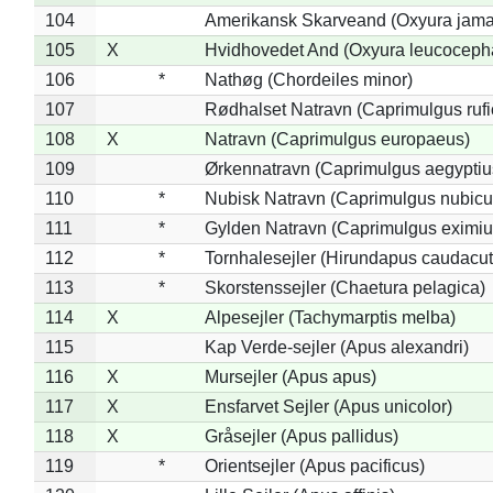
104
Amerikansk Skarveand (Oxyura jama
105
X
Hvidhovedet And (Oxyura leucoceph
106
*
Nathøg (Chordeiles minor)
107
Rødhalset Natravn (Caprimulgus rufic
108
X
Natravn (Caprimulgus europaeus)
109
Ørkennatravn (Caprimulgus aegyptiu
110
*
Nubisk Natravn (Caprimulgus nubicu
111
*
Gylden Natravn (Caprimulgus eximiu
112
*
Tornhalesejler (Hirundapus caudacut
113
*
Skorstenssejler (Chaetura pelagica)
114
X
Alpesejler (Tachymarptis melba)
115
Kap Verde-sejler (Apus alexandri)
116
X
Mursejler (Apus apus)
117
X
Ensfarvet Sejler (Apus unicolor)
118
X
Gråsejler (Apus pallidus)
119
*
Orientsejler (Apus pacificus)