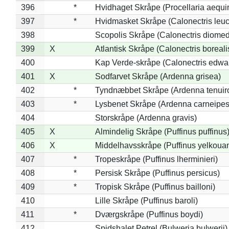
396
*
Hvidhaget Skråpe (Procellaria aequin
397
*
Hvidmasket Skråpe (Calonectris leu
398
Scopolis Skråpe (Calonectris diome
399
X
Atlantisk Skråpe (Calonectris boreali
400
Kap Verde-skråpe (Calonectris edwar
401
X
Sodfarvet Skråpe (Ardenna grisea)
402
*
Tyndnæbbet Skråpe (Ardenna tenuiro
403
*
Lysbenet Skråpe (Ardenna carneipes
404
Storskråpe (Ardenna gravis)
405
X
Almindelig Skråpe (Puffinus puffinus
406
X
Middelhavsskråpe (Puffinus yelkoua
407
*
Tropeskråpe (Puffinus lherminieri)
408
*
Persisk Skråpe (Puffinus persicus)
409
*
Tropisk Skråpe (Puffinus bailloni)
410
Lille Skråpe (Puffinus baroli)
411
*
Dværgskråpe (Puffinus boydi)
412
Spidshalet Petrel (Bulweria bulwerii)