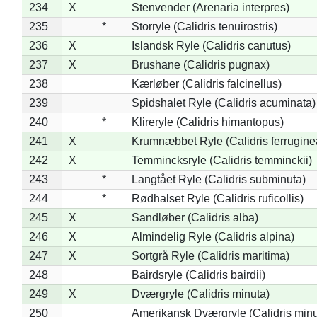
234
X
Stenvender (Arenaria interpres)
235
*
Storryle (Calidris tenuirostris)
236
X
Islandsk Ryle (Calidris canutus)
237
X
Brushane (Calidris pugnax)
238
Kærløber (Calidris falcinellus)
239
Spidshalet Ryle (Calidris acuminata)
240
*
Klireryle (Calidris himantopus)
241
X
Krumnæbbet Ryle (Calidris ferrugine
242
X
Temmincksryle (Calidris temminckii)
243
*
Langtået Ryle (Calidris subminuta)
244
*
Rødhalset Ryle (Calidris ruficollis)
245
X
Sandløber (Calidris alba)
246
X
Almindelig Ryle (Calidris alpina)
247
X
Sortgrå Ryle (Calidris maritima)
248
Bairdsryle (Calidris bairdii)
249
X
Dværgryle (Calidris minuta)
250
Amerikansk Dværgryle (Calidris minut