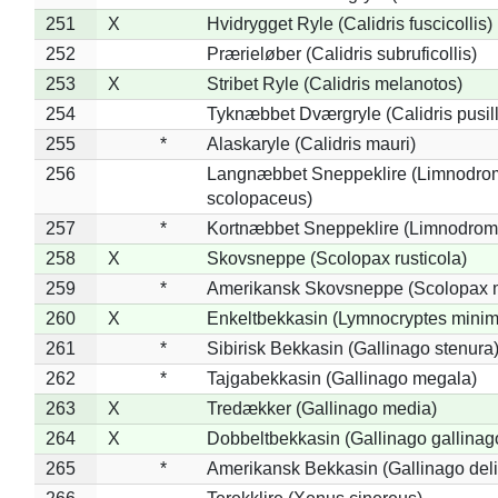
251
X
Hvidrygget Ryle (Calidris fuscicollis)
252
Prærieløber (Calidris subruficollis)
253
X
Stribet Ryle (Calidris melanotos)
254
Tyknæbbet Dværgryle (Calidris pusil
255
*
Alaskaryle (Calidris mauri)
256
Langnæbbet Sneppeklire (Limnodro
scolopaceus)
257
*
Kortnæbbet Sneppeklire (Limnodrom
258
X
Skovsneppe (Scolopax rusticola)
259
*
Amerikansk Skovsneppe (Scolopax m
260
X
Enkeltbekkasin (Lymnocryptes minim
261
*
Sibirisk Bekkasin (Gallinago stenura
262
*
Tajgabekkasin (Gallinago megala)
263
X
Tredækker (Gallinago media)
264
X
Dobbeltbekkasin (Gallinago gallinag
265
*
Amerikansk Bekkasin (Gallinago deli