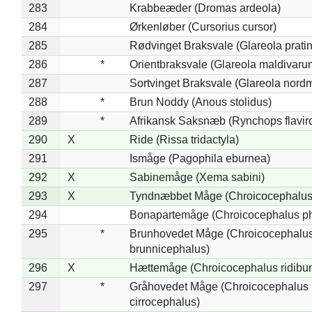
283
Krabbeæder (Dromas ardeola)
284
Ørkenløber (Cursorius cursor)
285
Rødvinget Braksvale (Glareola pratin
286
*
Orientbraksvale (Glareola maldivaru
287
Sortvinget Braksvale (Glareola nord
288
*
Brun Noddy (Anous stolidus)
289
*
Afrikansk Saksnæb (Rynchops flaviro
290
X
Ride (Rissa tridactyla)
291
Ismåge (Pagophila eburnea)
292
X
Sabinemåge (Xema sabini)
293
X
Tyndnæbbet Måge (Chroicocephalus
294
Bonapartemåge (Chroicocephalus ph
295
*
Brunhovedet Måge (Chroicocephalu
brunnicephalus)
296
X
Hættemåge (Chroicocephalus ridibu
297
*
Gråhovedet Måge (Chroicocephalus
cirrocephalus)