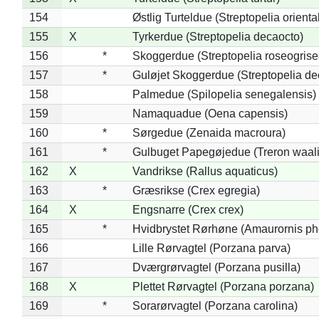
154
Østlig Turteldue (Streptopelia oriental
155
X
Tyrkerdue (Streptopelia decaocto)
156
*
Skoggerdue (Streptopelia roseogrise
157
*
Guløjet Skoggerdue (Streptopelia de
158
Palmedue (Spilopelia senegalensis)
159
Namaquadue (Oena capensis)
160
*
Sørgedue (Zenaida macroura)
161
*
Gulbuget Papegøjedue (Treron waali
162
X
Vandrikse (Rallus aquaticus)
163
*
Græsrikse (Crex egregia)
164
X
Engsnarre (Crex crex)
165
*
Hvidbrystet Rørhøne (Amaurornis ph
166
Lille Rørvagtel (Porzana parva)
167
Dværgrørvagtel (Porzana pusilla)
168
X
Plettet Rørvagtel (Porzana porzana)
169
*
Sorarørvagtel (Porzana carolina)