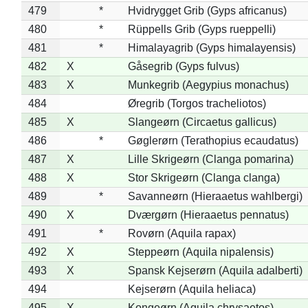
479
*
Hvidrygget Grib (Gyps africanus)
480
*
Rüppells Grib (Gyps rueppelli)
481
*
Himalayagrib (Gyps himalayensis)
482
X
Gåsegrib (Gyps fulvus)
483
X
Munkegrib (Aegypius monachus)
484
Øregrib (Torgos tracheliotos)
485
X
Slangeørn (Circaetus gallicus)
486
*
Gøglerørn (Terathopius ecaudatus)
487
X
Lille Skrigeørn (Clanga pomarina)
488
X
Stor Skrigeørn (Clanga clanga)
489
*
Savanneørn (Hieraaetus wahlbergi)
490
X
Dværgørn (Hieraaetus pennatus)
491
*
Rovørn (Aquila rapax)
492
X
Steppeørn (Aquila nipalensis)
493
X
Spansk Kejserørn (Aquila adalberti)
494
Kejserørn (Aquila heliaca)
495
X
Kongeørn (Aquila chrysaetos)