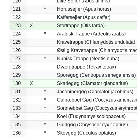
120
Lille Sejler (Apus affinis)
121
*
Horussejler (Apus horus)
122
Kaffersejler (Apus caffer)
123
X
Stortrappe (Otis tarda)
124
*
Arabisk Trappe (Ardeotis arabs)
125
Kravetrappe (Chlamydotis undulata)
126
Østlig Kravetrappe (Chlamydotis mac
127
*
Nubisk Trappe (Neotis nuba)
128
Dværgtrappe (Tetrax tetrax)
129
Sporegøg (Centropus senegalensis)
130
X
Skadegøg (Clamator glandarius)
131
*
Jacobinergøg (Clamator jacobinus)
132
*
Gulnæbbet Gøg (Coccyzus american
133
*
Sortnæbbet Gøg (Coccyzus erythrop
134
*
Koel (Eudynamys scolopaceus)
135
*
Guldgøg (Chrysococcyx caprius)
136
*
Skovgøg (Cuculus optatus)