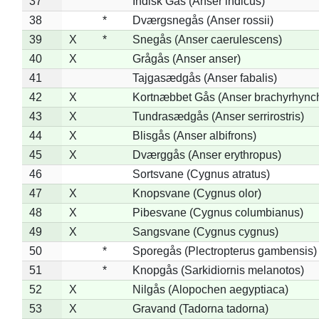
37
Indisk Gås (Anser indicus)
38
*
Dværgsnegås (Anser rossii)
39
X
*
Snegås (Anser caerulescens)
40
X
Grågås (Anser anser)
41
Tajgasædgås (Anser fabalis)
42
X
Kortnæbbet Gås (Anser brachyrhync
43
X
Tundrasædgås (Anser serrirostris)
44
X
Blisgås (Anser albifrons)
45
X
Dværggås (Anser erythropus)
46
Sortsvane (Cygnus atratus)
47
X
Knopsvane (Cygnus olor)
48
X
Pibesvane (Cygnus columbianus)
49
X
Sangsvane (Cygnus cygnus)
50
*
Sporegås (Plectropterus gambensis)
51
*
Knopgås (Sarkidiornis melanotos)
52
X
Nilgås (Alopochen aegyptiaca)
53
X
Gravand (Tadorna tadorna)