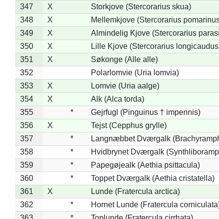
347
X
Storkjove (Stercorarius skua)
348
X
Mellemkjove (Stercorarius pomarinus
349
X
Almindelig Kjove (Stercorarius parasi
350
X
Lille Kjove (Stercorarius longicaudus
351
X
Søkonge (Alle alle)
352
Polarlomvie (Uria lomvia)
353
X
Lomvie (Uria aalge)
354
X
Alk (Alca torda)
355
*
Gejrfugl (Pinguinus † impennis)
356
X
Tejst (Cepphus grylle)
357
*
Langnæbbet Dværgalk (Brachyramph
358
*
Hvidbrynet Dværgalk (Synthliboramp
359
*
Papegøjealk (Aethia psittacula)
360
*
Toppet Dværgalk (Aethia cristatella)
361
X
Lunde (Fratercula arctica)
362
*
Hornet Lunde (Fratercula corniculata
363
*
Toplunde (Fratercula cirrhata)