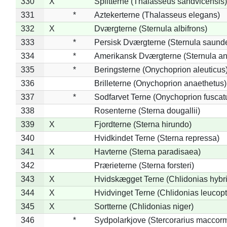
330
X
Splitterne (Thalasseus sandvicensis)
331
*
Aztekerterne (Thalasseus elegans)
332
X
Dværgterne (Sternula albifrons)
333
*
Persisk Dværgterne (Sternula saunde
334
*
Amerikansk Dværgterne (Sternula ant
335
*
Beringsterne (Onychoprion aleuticus
336
Brilleterne (Onychoprion anaethetus)
337
*
Sodfarvet Terne (Onychoprion fuscat
338
Rosenterne (Sterna dougallii)
339
X
Fjordterne (Sterna hirundo)
340
Hvidkindet Terne (Sterna repressa)
341
X
Havterne (Sterna paradisaea)
342
Prærieterne (Sterna forsteri)
343
X
Hvidskægget Terne (Chlidonias hybr
344
X
Hvidvinget Terne (Chlidonias leucopt
345
X
Sortterne (Chlidonias niger)
346
*
Sydpolarkjove (Stercorarius maccorm