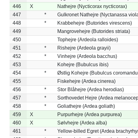
446
X
Nathejre (Nycticorax nycticorax)
447
*
Gulkronet Nathejre (Nyctanassa viol
448
*
Krabbehejre (Butorides virescens)
449
Mangrovehejre (Butorides striata)
450
Tophejre (Ardeola ralloides)
451
*
Rishejre (Ardeola grayii)
452
*
Vinhejre (Ardeola bacchus)
453
Kohejre (Bubulcus ibis)
454
*
Østlig Kohejre (Bubulcus coromandu
455
Fiskehejre (Ardea cinerea)
456
*
Stor Blåhejre (Ardea herodias)
457
*
Sorthovedet Hejre (Ardea melanocep
458
*
Goliathejre (Ardea goliath)
459
X
Purpurhejre (Ardea purpurea)
460
X
Sølvhejre (Ardea alba)
461
*
Yellow-billed Egret (Ardea brachyrh