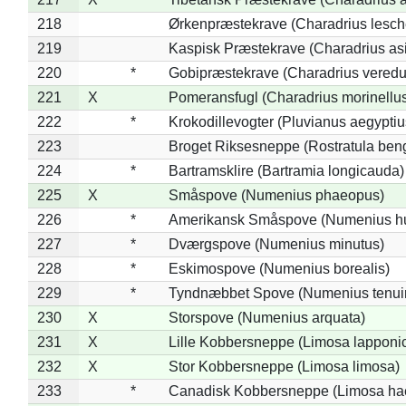
218
Ørkenpræstekrave (Charadrius lesche
219
Kaspisk Præstekrave (Charadrius asi
220
*
Gobipræstekrave (Charadrius veredu
221
X
Pomeransfugl (Charadrius morinellu
222
*
Krokodillevogter (Pluvianus aegyptiu
223
Broget Riksesneppe (Rostratula ben
224
*
Bartramsklire (Bartramia longicauda)
225
X
Småspove (Numenius phaeopus)
226
*
Amerikansk Småspove (Numenius h
227
*
Dværgspove (Numenius minutus)
228
*
Eskimospove (Numenius borealis)
229
*
Tyndnæbbet Spove (Numenius tenuiro
230
X
Storspove (Numenius arquata)
231
X
Lille Kobbersneppe (Limosa lapponi
232
X
Stor Kobbersneppe (Limosa limosa)
233
*
Canadisk Kobbersneppe (Limosa ha