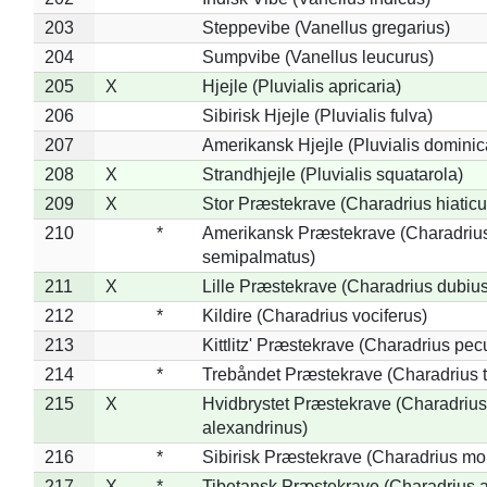
203
Steppevibe (Vanellus gregarius)
204
Sumpvibe (Vanellus leucurus)
205
X
Hjejle (Pluvialis apricaria)
206
Sibirisk Hjejle (Pluvialis fulva)
207
Amerikansk Hjejle (Pluvialis dominic
208
X
Strandhjejle (Pluvialis squatarola)
209
X
Stor Præstekrave (Charadrius hiaticu
210
*
Amerikansk Præstekrave (Charadriu
semipalmatus)
211
X
Lille Præstekrave (Charadrius dubius
212
*
Kildire (Charadrius vociferus)
213
Kittlitz' Præstekrave (Charadrius pec
214
*
Trebåndet Præstekrave (Charadrius tr
215
X
Hvidbrystet Præstekrave (Charadrius
alexandrinus)
216
*
Sibirisk Præstekrave (Charadrius mo
217
X
*
Tibetansk Præstekrave (Charadrius at