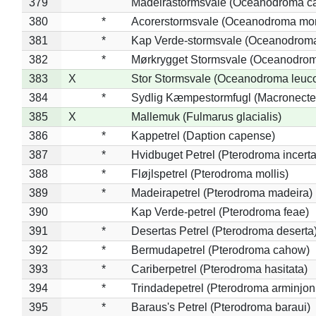
379
Madeirastormsvale (Oceanodroma ca
380
*
Acorerstormsvale (Oceanodroma mon
381
*
Kap Verde-stormsvale (Oceanodroma
382
*
Mørkrygget Stormsvale (Oceanodrom
383
X
Stor Stormsvale (Oceanodroma leuc
384
*
Sydlig Kæmpestormfugl (Macronecte
385
X
Mallemuk (Fulmarus glacialis)
386
*
Kappetrel (Daption capense)
387
*
Hvidbuget Petrel (Pterodroma incerta
388
*
Fløjlspetrel (Pterodroma mollis)
389
*
Madeirapetrel (Pterodroma madeira)
390
Kap Verde-petrel (Pterodroma feae)
391
*
Desertas Petrel (Pterodroma deserta
392
*
Bermudapetrel (Pterodroma cahow)
393
*
Cariberpetrel (Pterodroma hasitata)
394
*
Trindadepetrel (Pterodroma arminjon
395
*
Baraus's Petrel (Pterodroma baraui)