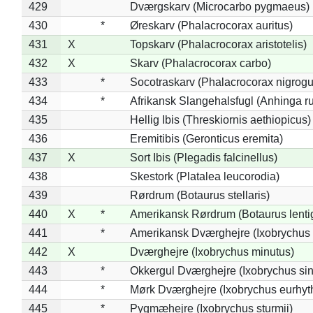
429
Dværgskarv (Microcarbo pygmaeus)
430
*
Øreskarv (Phalacrocorax auritus)
431
X
Topskarv (Phalacrocorax aristotelis)
432
X
Skarv (Phalacrocorax carbo)
433
*
Socotraskarv (Phalacrocorax nigrogul
434
*
Afrikansk Slangehalsfugl (Anhinga ru
435
Hellig Ibis (Threskiornis aethiopicus)
436
Eremitibis (Geronticus eremita)
437
X
Sort Ibis (Plegadis falcinellus)
438
Skestork (Platalea leucorodia)
439
Rørdrum (Botaurus stellaris)
440
X
*
Amerikansk Rørdrum (Botaurus lenti
441
*
Amerikansk Dværghejre (Ixobrychus e
442
X
Dværghejre (Ixobrychus minutus)
443
*
Okkergul Dværghejre (Ixobrychus sin
444
*
Mørk Dværghejre (Ixobrychus eurhy
445
*
Pygmæhejre (Ixobrychus sturmii)