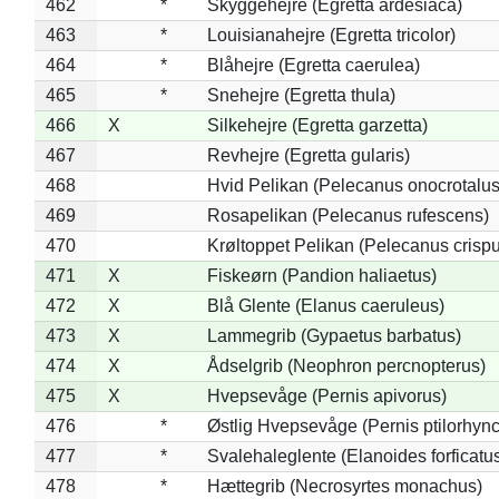
462
*
Skyggehejre (Egretta ardesiaca)
463
*
Louisianahejre (Egretta tricolor)
464
*
Blåhejre (Egretta caerulea)
465
*
Snehejre (Egretta thula)
466
X
Silkehejre (Egretta garzetta)
467
Revhejre (Egretta gularis)
468
Hvid Pelikan (Pelecanus onocrotalus
469
Rosapelikan (Pelecanus rufescens)
470
Krøltoppet Pelikan (Pelecanus crisp
471
X
Fiskeørn (Pandion haliaetus)
472
X
Blå Glente (Elanus caeruleus)
473
X
Lammegrib (Gypaetus barbatus)
474
X
Ådselgrib (Neophron percnopterus)
475
X
Hvepsevåge (Pernis apivorus)
476
*
Østlig Hvepsevåge (Pernis ptilorhyn
477
*
Svalehaleglente (Elanoides forficatu
478
*
Hættegrib (Necrosyrtes monachus)