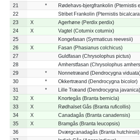
21
*
Rødehavs-bjergfrankolin (Pternistis e
22
Stribet Frankolin (Pternistis bicalcara
23
X
Agerhøne (Perdix perdix)
24
X
Vagtel (Coturnix coturnix)
25
Kongefasan (Syrmaticus reevesii)
26
X
Fasan (Phasianus colchicus)
27
Guldfasan (Chrysolophus pictus)
28
Amherstfasan (Chrysolophus amhers
29
*
Nonnetræand (Dendrocygna viduata
30
*
Okkertræand (Dendrocygna bicolor)
31
*
Lille Træand (Dendrocygna javanica
32
X
Knortegås (Branta bernicla)
33
X
Rødhalset Gås (Branta ruficollis)
34
X
Canadagås (Branta canadensis)
35
X
Bramgås (Branta leucopsis)
36
Dværgcanadagås (Branta hutchinsii)