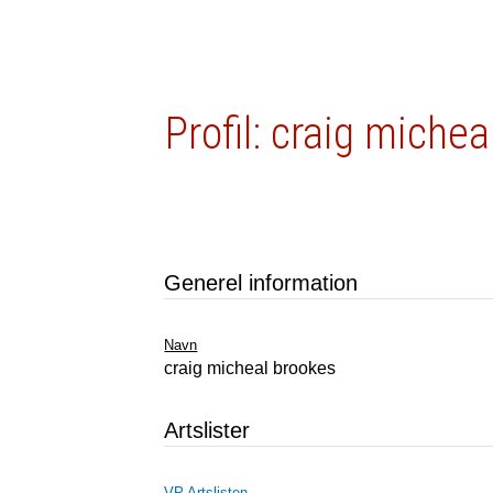
Profil: craig miche
Generel information
Navn
craig micheal brookes
Artslister
VP Artslisten