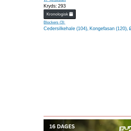
Kryds: 293
Kronologisk
Blockers (
3
):
Cedersilkehale (104),
Kongefasan (120),